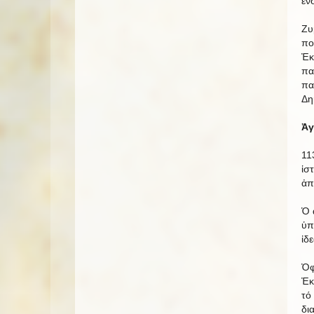
ἐν
Ζυ
πο
Ἐκ
πα
πα
Δη
Ἀγ
11
ἱσ
ἀπ
Ὁ 
ὑπ
ἰδ
Ὀφ
Ἐκ
τό
δι