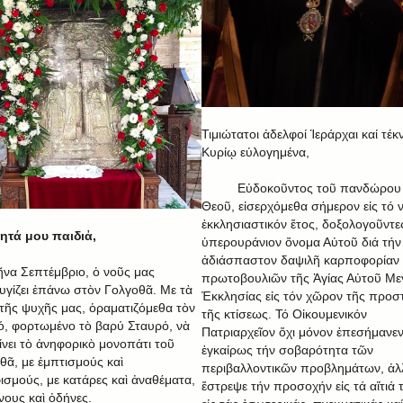
Τιμιώτατοι ἀδελφοί Ἱεράρχαι καί τέκ
Κυρίῳ εὐλογημένα,
Εὐδοκοῦντος τοῦ πανδώρου
Θεοῦ, εἰσερχόμεθα σήμερον εἰς τό 
ἐκκλησιαστικόν ἔτος, δοξολογοῦντε
τά μου παιδιἀ,
ὑπερουράνιον ὄνομα Αὐτοῦ διά τήν
ἀδιάσπαστον δαψιλῆ καρποφορίαν
ῆνα Σεπτέμβριο, ὁ νοῦς μας
πρωτοβουλιῶν τῆς Ἁγίας Αὐτοῦ Με
υγίζει ἐπάνω στὸν Γολγοθᾶ. Με τὰ
Ἐκκλησίας εἰς τόν χῶρον τῆς προσ
 τῆς ψυχῆς μας, ὁραματιζόμεθα τὸν
τῆς κτίσεως. Τό Οἰκουμενικόν
ό, φορτωμένο τὸ βαρύ Σταυρό, νὰ
Πατριαρχεῖον ὄχι μόνον ἐπεσήμανε
ίνει τὸ ἀνηφορικὸ μονοπάτι τοῦ
ἐγκαίρως τήν σοβαρότητα τῶν
θᾶ, με ἐμπτισμούς καὶ
περιβαλλοντικῶν προβλημάτων, ἀλ
ισμούς, με κατάρες καὶ ἀναθέματα,
ἔστρεψε τήν προσοχήν εἰς τά αἴτιά 
νους καὶ ὀδήνες.