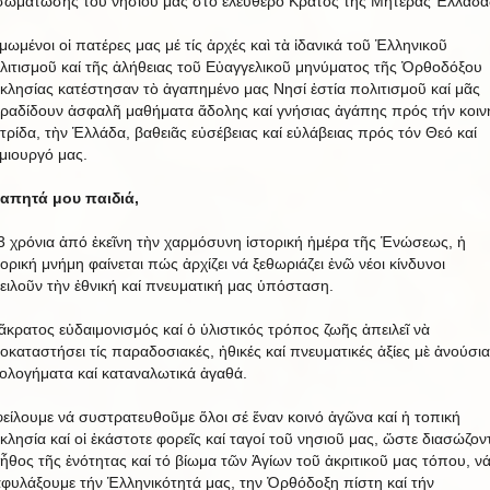
σωμάτωσης τοῦ νησιοῦ μας στό ἐλεύθερο Κράτος τῆς Μητέρας Ἑλλάδα
μωμένοι οἱ πατέρες μας μέ τίς ἀρχές καὶ τὰ ἰδανικά τοῦ Ἑλληνικοῦ
λιτισμοῦ καί τῆς ἀλήθειας τοῦ Εὐαγγελικοῦ μηνύματος τῆς Ὀρθοδόξου
κλησίας κατέστησαν τὸ ἀγαπημένο μας Νησί ἑστία πολιτισμοῦ καί μᾶς
ραδίδουν ἀσφαλῆ μαθήματα ἄδολης καί γνήσιας ἀγάπης πρός τήν κοιν
τρίδα, τὴν Ἑλλάδα, βαθειᾶς εὐσέβειας καί εὐλάβειας πρός τόν Θεό καί
μιουργό μας.
απητά μου παιδιά,
3 χρόνια ἀπό ἐκεῖνη τὴν χαρμόσυνη ἱστορική ἡμέρα τῆς Ἑνώσεως, ἡ
τορική μνήμη φαίνεται πώς ἀρχίζει νά ξεθωριάζει ἐνῶ νέοι κίνδυνοι
ειλοῦν τὴν ἐθνική καί πνευματική μας ὑπόσταση.
ἄκρατος εὐδαιμονισμός καί ὁ ὑλιστικός τρόπος ζωῆς ἀπειλεῖ νὰ
οκαταστήσει τίς παραδοσιακές, ἠθικές καί πνευματικές ἀξίες μὲ ἀνούσια
εολογήματα καί καταναλωτικά ἀγαθά.
είλουμε νά συστρατευθοῦμε ὅλοι σέ ἕναν κοινό ἀγῶνα καί ἡ τοπική
κλησία καί οἱ ἑκάστοτε φορεῖς καί ταγοί τοῦ νησιοῦ μας, ὥστε διασώζον
 ἦθος τῆς ἑνότητας καί τό βίωμα τῶν Ἁγίων τοῦ ἀκριτικοῦ μας τόπου, ν
αφυλάξουμε τήν Ἑλληνικότητά μας, την Ὀρθόδοξη πίστη καί τήν