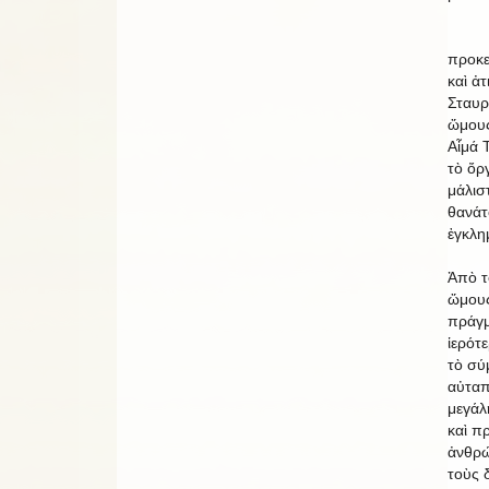
Ἀνεβ
προκε
καὶ ἀ
Σταυρ
ὥμους 
Αἷμά 
τὸ ὄρ
μάλιστ
θανάτ
ἐγκλη
Ἀπὸ τ
ὥμους
πράγμ
ἱερότ
τὸ σύ
αὐταπ
μεγάλ
καὶ πρ
ἀνθρώ
τοὺς 