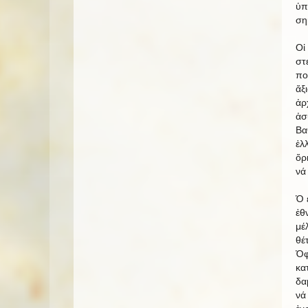
ὑπ
ση
Οἱ
στ
πο
ἄξ
ἀρ
ἀσ
Βα
ἑλ
ὅρ
νά
Ὁ 
ἐθ
μέ
θέ
Ὀφ
κα
δα
νά