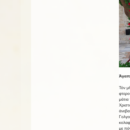
Ἀγαπη
Τόν μ
φτερο
μάτια
Χριστ
ἀνεβα
Γολγο
κολαφ
με πό