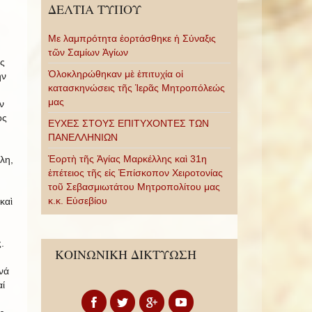
ΔΕΛΤΙΑ ΤΥΠΟΥ
Με λαμπρότητα ἑορτάσθηκε ἡ Σύναξις
τῶν Σαμίων Ἁγίων
ς
Ὁλοκληρώθηκαν μὲ ἐπιτυχία οἱ
ὴν
κατασκηνώσεις τῆς Ἱερᾶς Μητροπόλεώς
μας
ν
ος
ΕΥΧΕΣ ΣΤΟΥΣ ΕΠΙΤΥΧΟΝΤΕΣ ΤΩΝ
ΠΑΝΕΛΛΗΝΙΩΝ
Ἑορτὴ τῆς Ἁγίας Μαρκέλλης καὶ 31η
λη,
ἐπέτειος τῆς εἰς Ἐπίσκοπον Χειροτονίας
τοῦ Σεβασμιωτάτου Μητροπολίτου μας
κ.κ. Εὐσεβίου
καὶ
.
ΚΟΙΝΩΝΙΚΗ ΔΙΚΤΥΩΣΗ
νά
ί