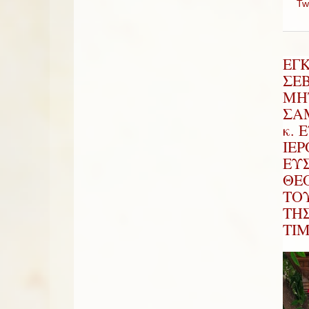
Tw
ΕΓ
ΣΕ
ΜΗ
ΣΑΜ
κ. 
ΙΕ
ΕΥ
ΘΕ
ΤΟ
ΤΗ
ΤΙ