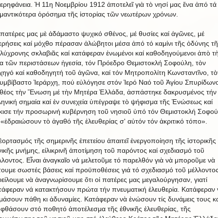
ερηφάνεια. Ἡ 11η Νοεμβρίου 1912 ἀποτελεῖ γιὰ τὸ νησί μας ἕνα ἀπό τά
μαντικότερα ὁρόσημα τῆς ἱστορίας τῶν νεωτέρων χρόνων.
 πατέρες μας μὲ ἀδάμαστο ψυχικό σθένος, μέ θυσίες καί ἀγῶνες, μέ
ερήσεις καί μόχθο πέρασαν ἀλώβητοι μέσα ἀπό τό καμίνι τῆς ὀδύνης τῆ
λύχρονης σκλαβιᾶς καί κατάφεραν ἑνωμένοι καί καθοδηγούμενοι ἀπὸ τ
ια τῶν περιστάσεων ἡγεσία, τόν Πρόεδρο Θεμιστοκλή Σοφούλη, τὸν
χηγό καί καθοδηγητή τοῦ ἀγῶνα, καί τόν Μητροπολίτη Κωνσταντῖνο, τὸ
υμβίβαστο Ἱεράρχη, πού εὐλόγησε στόν Ἱερό Ναό τοῦ Ἁγίου Σπυρίδων
θέος τὴν Ἕνωση μέ τὴν Μητέρα Ἑλλάδα, ἀσπάστηκε δακρυσμένος τήν
ληνική σημαία καί ἐν συνεχεία ὑπέγραψε τὸ ψήφισμα τῆς Ἑνώσεως καί
κισε τήν προσωρινή κυβέρνηση τοῦ νησιοῦ ὑπό τόν Θεμιστοκλή Σοφού
 «ἐδραιώσουν τὸ ἀγαθό τῆς ἐλευθερίας σ' αὐτόν τόν ἀκριτικό τόπο».
ἑορτασμός τῆς σημερινῆς ἐπετείου ἀπαιτεῖ ἐνεργοποίηση τῆς ἱστορικῆς 
νικῆς μνήμης, εἰλικρινῆ ἀποτίμηση τοῦ παρόντος καί σχεδιασμό τοῦ
λλοντος. Εἶναι ἀναγκαῖο νά μελετοῦμε τό παρελθόν γιὰ νὰ μποροῦμε νὰ
τουμε σωστές βάσεις καί προϋποθέσεις γιά τό σχεδιασμό τοῦ μέλλοντος
είλουμε νὰ ἀναγνωρίσουμε ὅτι οἱ πατέρες μας μεγαλούργησαν, γιατί
τάφεραν νά κατακτήσουν πρώτα τήν πνευματική ἐλευθερία. Κατάφεραν 
μάσουν πάθη κι ἀδυναμίες. Κατάφεραν νὰ ἑνώσουν τίς δυνάμεις τους κα
 φθάσουν στό ποθητό ἀποτέλεσμα τῆς ἐθνικῆς ἐλευθερίας, τῆς