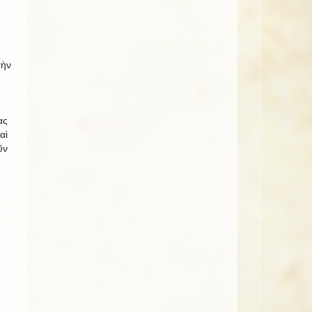
τὴν
ας
αὶ
ῦν