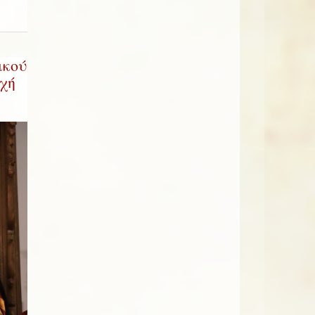
ικού
χή