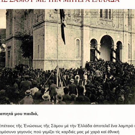
απητά μου παιδιά,
ἐπέτειος τῆς Ἑνώσεως τῆς Σάμου μὲ τὴν Ἑλλάδα ἀποτελεῖ ἕνα λαμπρό 
ρμόσυνο γεγονός πού γεμίζει τίς καρδιές μας μέ χαρά καί ἐθνική