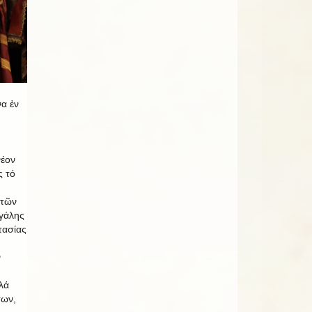
να ἐν
νέον
ς τό
 τῶν
γάλης
τασίας
ν
λά
των,