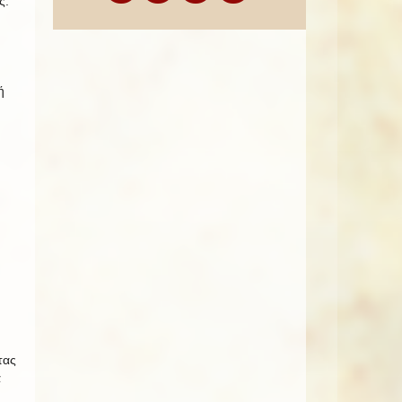
ς.
ή
τας
ά