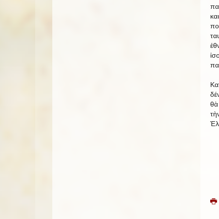
πα
κα
πο
τα
ἐθ
ἰσ
πα
Κα
δέ
θὰ
τὴ
Ἑλ