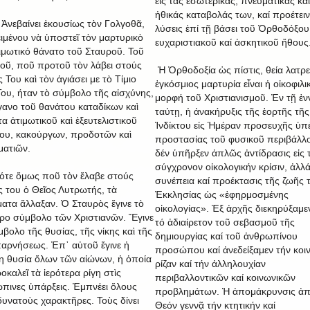
εἰς τάς ἐσωτερικάς, πνευματικάς καί
ἠθικάς καταβολάς των, καί προέτειν
αίνει ἐκουσίως τὸν Γολγοθᾶ,
λύσεις ἐπί τῇ βάσει τοῦ Ὀρθοδόξου
ιμένου νὰ ὑποστεῖ τὸν μαρτυρικὸ
ευχαριστιακοῦ καί ἀσκητικοῦ ἤθους
τιμωτικό θάνατο τοῦ Σταυροῦ. Τοῦ
οῦ, ποῦ προτοῦ τὸν λάβει στούς
Ἡ Ὀρθοδοξία ὡς πίστις, θεία λατρε
Του καὶ τὸν ἁγιάσει με τὸ Τίμιο
ἐγκόσμιος μαρτυρία εἶναι ἡ οἰκοφιλι
Του, ήταν τὸ σύμβολο τῆς αἰσχύνης,
μορφή τοῦ Χριστιανισμοῦ. Ἐν τῇ ἐν
γανο τοῦ θανάτου καταδίκων καὶ
ταύτῃ, ἡ ἀνακήρυξις τῆς ἑορτῆς τῆς
α ἀτιμωτικοῦ καὶ ἐξευτελιστικοῦ
Ἰνδίκτου εἰς Ἡμέραν προσευχῆς ὑπ
ου, κακούργων, προδοτῶν καὶ
προστασίας τοῦ φυσικοῦ περιβάλλ
ματιῶν.
δέν ὑπῆρξεν ἁπλῶς ἀντίδρασις εἰς 
σύγχρονον οἰκολογικήν κρίσιν, ἀλλ
ότε ὅμως ποῦ τὸν ἔλαβε στούς
συνέπεια καί προέκτασις τῆς ζωῆς 
 του ὁ Θεῖος Λυτρωτής, τὰ
Ἐκκλησίας ὡς «ἐφηρμοσμένης
ατα ἄλλαξαν. Ὁ Σταυρὸς ἔγινε τὸ
οἰκολογίας». Ἐξ ἀρχῆς διεκηρύξαμεν
ερο σύμβολο τῶν Χριστιανῶν. Ἔγινε
τό ἀδιαίρετον τοῦ σεβασμοῦ τῆς
μβολο τῆς θυσίας, τῆς νίκης καὶ τῆς
δημιουργίας καί τοῦ ἀνθρωπίνου
αρνήσεως. Ἐπ᾿ αὐτοῦ ἔγινε ἡ
προσώπου καί ἀνεδείξαμεν τήν κοι
η θυσία ὅλων τῶν αἰώνων, ἡ ὁποία
ρίζαν καί τήν ἀλληλουχίαν
οκαλεῖ τὰ ἱερότερα ρίγη στὶς
περιβαλλοντικῶν καί κοινωνικῶν
πινες ὑπάρξεις. Ἐμπνέει ὅλους
προβλημάτων. Ἡ ἀπομάκρυνσις ἀπ
δυνατοὺς χαρακτῆρες. Τοὺς δίνει
Θεόν γεννᾷ τήν κτητικήν καί