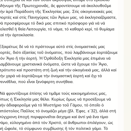
Μήνυμα τῆς Πρωτοχρονιᾶς, ἄς φροντίσουμε νά ἀκολουθοῦμε
τήν ἱερά Παράδοση τῆς Ἐκκλησίας μας. Στίς οἰκογενειακές μας
γιορτές καί στίς Πανηγύρεις τῶν Ἁγίων μας, νά ἐκκλησιαζόμαστε,
νά προσφέρουμε τό δικό μας σπιτικό πρόσφορο γιά νά νά
τελεσθεῖ ἡ θεία Λειτουργία, τό νάμα, τό καθαρό κερί, τό θυμίαμα
καί τήν ἀρτοκλασία.
Ἐξαιρέτως δέ νά τό πράττουμε αὐτό στίς ὀνομαστικές μας
ἑορτές, διότι ἐξαιτίας τοῦ ὀνόματος, πού λαμβάνουμε ἑορτάζουμε
τόν Ἅγιο ἤ τήν ἑορτή. Ἡ Ὀρθόδοξη Ἐκκλησία μας ἐπιμένει νά
λαμβάνουμε χριστιανικά ὀνόματα, ὥστε νά ἔχουμε τόν Ἅγιο,
πρότυπο καί προστάτη στή ζωή καί τήν οἰκογένειά μας, ἀλλά καί
τήν χαρά νά ἑορτάζουμε τήν ὀνομαστική ἑορτή καί ὄχι τά
γεννέθλια, πού εἶναι ξενόφερτη συνήθεια.
Νά φροντίζουμε ἐπίσης νά τιμᾶμε τούς κεκοιμημένους μας,
ὅπως ἡ Ἐκκλησία μας θέλει. Κυρίως ὅμως νά προσέξουμε νά
μήν ἀδιαφοροῦμε γιά τό Μυστήριο τοῦ Γάμου, τό ὁποῖο ὁ
ἀπόστολος Παῦλος τό ὀνομάζει μέγα (βλ. Ἐφες. ε΄32), ἀλλά στή
σύγχρονη ἐποχή περιφρονεῖται ἄσχημα καί ἀντί γιά ἕνα τίμιο
γάμο, εὐλογημένο ἀπό τόν Χριστό, οἱ ἄνθρωποι ἐπιλέγουν, ὡς
μή ὤφειλε, τό σύμφωνο συμβίωσης ἤ τόν πολιτικό γάμο. Τό