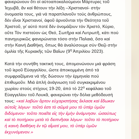
φανερώνουν ὅτι οἱ αὐτοαποκαλούμενοι Μάρτυρες τοῦ
Ἰεχωβᾶ, ἄν καί θέτουν τήν λέξη –Χριστιανοί- στήν
ὀνομασία τους, γιά νά παραπλανοῦν τούς ἀνθρώπους,
δέν εἶναι Χριστιανοί, ἀφοῦ ἀρνοῦνται τήν Θεότητα τοῦ
Χριστοῦ, γι’ αὐτό ποτέ δέν ὀνομάζουν τόν Χριστό, Κύριο,
οὔτε Τόν πιστεύον ὡς Θεό, Σωτῆρα καί Λυτρωτῆ, κάτι πού
πανηγυρικῶς φανερώνεται τόσο στήν Παλαιά, ὅσο καί
στήν Καινή Διαθήκη, ὅπως θά ἀναλύσουμε σύν Θεῷ στήν
η
ὁμιλία τῆς Κυριακῆς τῶν Βαΐων (9
Ἀπριλίου 2023).
Κατά τήν συνήθη τακτική τους, ἀπομονώνουν μιά φράση
τοῦ ἱεροῦ Εὐαγγελίου, ὥστε ἀποκομμένη ἀπό τά
συμφραζόμενα νά τῆς δώσουν τήν ἑρμηνεία πού
ἐπιθυμοῦν. Μιά ἁπλή ἀνάγνωση τοῦ συγκεκριμένου
ο
χωρίου στούς στίχους 19-20, ἀπό τό 22
κεφάλαιο τοῦ
Εὐαγγελίου τοῦ Λουκᾶ, φανερώνει τήν δόλια μεθόδευσή
τους:
«καὶ λαβὼν ἄρτον εὐχαριστήσας ἔκλασε καὶ ἔδωκεν
αὐτοῖς λέγων· τοῦτό ἐστι τὸ σῶμά μου τὸ ὑπὲρ ὑμῶν
διδόμενον· τοῦτο ποιεῖτε εἰς τὴν ἐμὴν ἀνάμνησιν. ὡσαύτως
καὶ τὸ ποτήριον μετὰ τὸ δειπνῆσαι λέγων· τοῦτο τὸ ποτήριον
ἡ καινὴ διαθήκη ἐν τῷ αἵματί μου, τὸ ὑπὲρ ὑμῶν
ἐκχυνόμενον.»