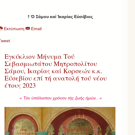
† Ὁ Σάμου καί Ἰκαρίας Εὐσέβιος
Εκτύπωση
Email
Tweet
Εγκύκλιον Μήνυμα Τού
Σεβασμιωτάτου Μητροπολίτου
Σάμου, Ικαρίας καί Κορσεών κ.κ.
Εύσεβίου επί τή ανατολή τού νέου
έτους 2023
« Τόν ύπόλοιπον χρόνον τής ζωής ήμών...»