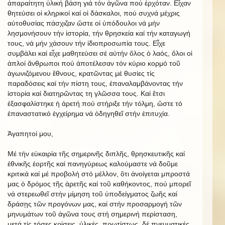
ἀπαραίτητη ὑλική βάση γιά τόν ἀγῶνα πού ἐρχόταν. Εἶχαν
θητεύσει οἱ κληρικοί καί οἱ δάσκαλοι, πού συχνά μέχρις
αὐτοθυσίας πάσχιζαν ὥστε οἱ ὑπόδουλοι νά μήν
λησμονήσουν τήν ἱστορία, τήν θρησκεία καί τήν καταγωγή
τους, νά μήν χάσουν τήν ἰδιοπροσωπία τους. Εἶχε
συμβάλει καί εἶχε μαθητεύσει σέ αὐτήν ὅλος ὁ λαός, ὅλοι οἱ
ἁπλοί ἄνθρωποι πού ἀποτέλεσαν τόν κύριο κορμό τοῦ
ἀγωνιζόμενου ἔθνους, κρατῶντας μέ θυσίες τίς
παραδόσεις καί τήν πίστη τους, ἐπαναλαμβάνοντας τήν
ἱστορία καί διατηρῶντας τη γλῶσσα τους. Καί ἔτσι
ἐξασφαλίστηκε ἡ ἀρετή πού στήριξε τήν τόλμη, ὥστε τό
ἐπαναστατικό ἐγχείρημα νά ὁδηγηθεῖ στήν ἐπιτυχία.
Ἀγαπητοί μου,
Μέ τήν εὐκαιρία τῆς σημερινῆς διπλῆς, θρησκευτικῆς καί
ἐθνικῆς ἑορτῆς καί πανηγύρεως καλούμαστε νά δοῦμε
κριτικά καί μέ προβολή στό μέλλον, ὃτι ἀνοίγεται μπροστά
μας ὁ δρόμος τῆς ἀρετῆς καί τοῦ καθήκοντος, πού μπορεῖ
νά στερεωθεῖ στήν μίμηση τοῦ ὑποδείγματος ζωῆς καί
δράσῃς τῶν προγόνων μας, καί στήν προσαρμογή τῶν
μηνυμάτων τοῦ ἀγῶνα τους στή σημερινή περίσταση,
μετά τίς τόσες κρίσεις, ὑλικές, πρωτίστως δέ πνευματικές