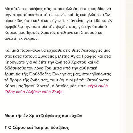
Μέ αὐτές τίς σκέψεις σᾶς παρακαλῶ ἐκ μέσης καρδίας νά
μήν παρασύρεσθε ἀπό τίς φωνές καί τίς ἐκδηλώσεις τῶν
αἱρετικῶν, ὅσο καλοί καί εὐγενεῖς κι ἄν εἶναι, γιατί θέτετε ἐν
ἀμφιβόλῳ τήν σωτηρία τῆς ψυχῆς σας, γιά τήν ὁποία ὁ
Κύριός μας Ἰησοῦς Χριστός ἀπέθανε ἐπί Σταυροῦ καί
ἀνέστη ἐκ νεκρῶν.
Καί μαζί παρακαλῶ νά ἔρχεσθε στίς θεῖες Λειτουργίες μας,
στίς κατά τόπους Συνάξεις μελέτης Ἁγίας Γραφῆς καί στά
Κηρύγματα γιά νά ζεῖτε τήν ζωή τοῦ Χριστοῦ καί νά
διδάσκεσθε τόν λόγο Του μέσα ἀπό τήν αὐθεντική
ἑρμηνεία τῆς Ὀρθόδοξης Ἐκκλησίας μας, ἐπαληθεύοντας
τό δρόμο τῆς ζωῆς σας, ταυτιζόμενοι μέ τόν Θεάνθρωπο
Κύριό μας Ἰησοῦ Χριστό, ὁ ὁποῖος μᾶς εἶπε:
«ἐγώ εἰμί ἡ
Ὁδός καί ἡ Ἀλήθεια καί ἡ Ζωή».
Μετά τῆς ἐν Χριστῷ ἀγάπης και εὐχῶν
† Ὁ Σάμου καί Ἰκαρίας Εὐσέβιος