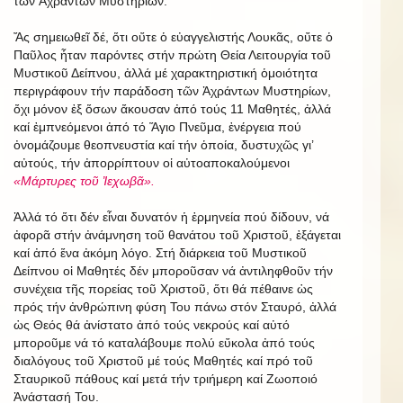
τῶν Ἀχράντων Μυστηρίων.
Ἄς σημειωθεῖ δέ, ὅτι οὔτε ὁ εὐαγγελιστής Λουκᾶς, οὔτε ὁ
Παῦλος ἦταν παρόντες στήν πρώτη Θεία Λειτουργία τοῦ
Μυστικοῦ Δείπνου, ἀλλά μέ χαρακτηριστική ὁμοιότητα
περιγράφουν τήν παράδοση τῶν Ἀχράντων Μυστηρίων,
ὄχι μόνον ἐξ ὅσων ἄκουσαν ἀπό τούς 11 Μαθητές, ἀλλά
καί ἐμπνεόμενοι ἀπό τό Ἅγιο Πνεῦμα, ἐνέργεια πού
ὀνομάζουμε θεοπνευστία καί τήν ὁποία, δυστυχῶς γι’
αὐτούς, τήν ἀπορρίπτουν οἱ αὐτοαποκαλούμενοι
«Μάρτυρες τοῦ Ἰεχωβᾶ».
Ἀλλά τό ὅτι δέν εἶναι δυνατόν ἡ ἑρμηνεία πού δίδουν, νά
ἀφορᾶ στήν ἀνάμνηση τοῦ θανάτου τοῦ Χριστοῦ, ἐξάγεται
καί ἀπό ἕνα ἀκόμη λόγο. Στή διάρκεια τοῦ Μυστικοῦ
Δείπνου οἱ Μαθητές δέν μποροῦσαν νά ἀντιληφθοῦν τήν
συνέχεια τῆς πορείας τοῦ Χριστοῦ, ὅτι θά πέθαινε ὡς
πρός τήν ἀνθρώπινη φύση Του πάνω στόν Σταυρό, ἀλλά
ὡς Θεός θά ἀνίστατο ἀπό τούς νεκρούς καί αὐτό
μποροῦμε νά τό καταλάβουμε πολύ εὔκολα ἀπό τούς
διαλόγους τοῦ Χριστοῦ μέ τούς Μαθητές καί πρό τοῦ
Σταυρικοῦ πάθους καί μετά τήν τριήμερη καί Ζωοποιό
Ἀνάστασή Του.