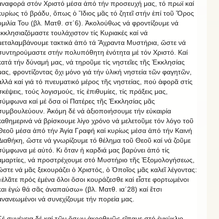
ἀναφορά στόν Χριστό μέσα ἀπό τήν προσευχή μας, τό πρωϊ καί
κυρίως τό βράδυ, ὅπως ὁ Ἴδιος μᾶς τό ζητεῖ στήν ἐπί τοῦ Ὄρος
ὁμιλία Του (βλ. Ματθ. στ΄6). Ἀκολούθως νά φροντίζουμε νά
ἐκκλησιαζόμαστε τουλάχιστον τίς Κυριακές καί νά
μεταλαμβάνουμε τακτικά ἀπό τά Ἄχραντα Μυστήρια, ὥστε νά
συντηρούμαστε στήν πολυπόθητη ἑνότητα μέ τόν Χριστό. Καί
κατά τήν δύναμή μας, νά τηροῦμε τίς νηστεῖες τῆς Ἐκκλησίας
μας, φροντίζοντας ὄχι μόνο γιά τήν ὑλική νηστεία τῶν φαγητῶν,
ἀλλά καί γιά τό πνευματικό μέρος τῆς νηστείας, πού ἀφορᾶ στίς
σκέψεις, τούς λογισμούς, τίς ἐπιθυμίες, τίς πράξεις μας,
σύμφωνα καί μέ ὅσα οἱ Πατέρες τῆς Ἐκκλησίας μᾶς
συμβουλεύουν. Ἀκόμη δέ νά ἀξιοποιήσουμε τήν εὐκαιρία
καθημερινά νά βρίσκουμε λίγο χρόνο νά μελετοῦμε τόν λόγο τοῦ
Θεοῦ μέσα ἀπό τήν Ἁγία Γραφή καί κυρίως μέσα ἀπό τήν Καινή
Διαθήκη, ὥστε νά γνωρίζουμε τό θέλημα τοῦ Θεοῦ καί νά ζοῦμε
σύμφωνα μέ αὐτό. Κι ὅταν ἡ καρδιά μας βαρύνει ἀπό τίς
ἁμαρτίες, νά προστρέχουμε στό Μυστήριο τῆς Ἐξομολογήσεως,
ὥστε νά μᾶς ξεκουράζει ὁ Χριστός, ὁ Ὁποῖος μᾶς καλεῖ λέγοντας:
«ἐλᾶτε πρός ἐμένα ὅλοι ὅσοι κουράζεσθε καί εἶστε φορτωμένοι
και ἐγώ θά σᾶς ἀναπαύσω» (βλ. Ματθ. ια΄28) καί ἔτσι
ἀνανεωμένοι νά συνεχίζουμε τήν πορεία μας.
Σέ συνέχεια δέ καί τῶν ὅσων ἀκροθιγῶς εἴπαμε στό ἐγκύκλιο