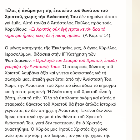
Τέλος ἡ ἀνάμνηση τῆς ἐπετείου τοῦ θανάτου τοῦ
Χριστοῦ, χωρίς τήν Ἀνάστασή Του
δέν σημαίνει τίποτε
γιά ἐμᾶς. Αὐτό τονίζει ὁ Ἀπόστολος Παῦλος πρός τούς
Κορινθίους:
«Εἰ Χριστός οὐκ ἐγήγερται κενόν ἄρα τό
κήρυγμα ἡμῶν, κενή δέ ἡ πίστις ἡμῶν».
(Α΄Κορ. ιε΄14).
Ὁ μέγας κατηχητής τῆς Ἐκκλησίας μας, ὁ ἅγιος Κύριλλος
Ἱεροσολύμων, διδάσκει στήν ΙΓ΄Κατήχηση τῶν
Φωτιζομένων:
«Ὁμολογῶ τόν Σταυρό τοῦ Χριστοῦ, ἐπειδή
γνωρίζω τήν Ἀνάστασή Του».
Ὁ σταυρικός θάνατος τοῦ
Χριστοῦ λαμβάνει ἀξία καί γίνεται οὐσιαστικός γιά τή
σωτηρία μας, ἐπειδή φωτίζεται ἀπό τήν Ἀνάστασή Του.
Χωρίς τήν Ἀνάσταση τοῦ Χριστοῦ εἶναι ἄδειο τό κήρυγμα
καί ἡ πίστη μας κενή. Ἡ Ἀνάσταση τοῦ Χριστοῦ εἶναι ἡ
βάση, εἶναι τό πᾶν. Ὅλα τά ὑπόλοιπα ἀκόμη καί αὐτός ὁ
σταυρικός θάνατος τοῦ Χριστοῦ θά ἦταν ἁπλῶς ἱστορικά
γεγονότα, ἀν δέν ὑπῆρχε ἡ Ἀνάσταση. Ἐκεῖνοι δέν λένε
ὅμως τίποτε γιά τήν μετά τόν θάνατο τοῦ Χριστοῦ
Ἀνάστασή Του, γιατί δέν πιστεύουν, ὅτι ὁ Χριστός
ἀναστήθηκε. Ὁ Κύριός μας Ἰησοῦς Χριστός ὄχι μόνο
ἀνέστησε τήν κόρη τοῦ Ἰαείρου, τόν γιό τῆς χήρας τῆς