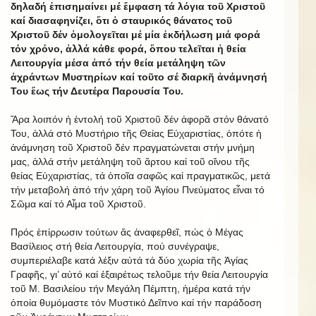
δηλαδή ἐπισημαίνει μέ ἔμφαση τά λόγια τοῦ Χριστοῦ
καί διασαφηνίζει, ὅτι ὁ σταυρικός θάνατος τοῦ
Χριστοῦ δέν ὁμολογεῖται μέ μία ἐκδήλωση μιά φορά
τόν χρόνο, ἀλλά κάθε φορά, ὅπου τελεῖται ἡ θεία
Λειτουργία μέσα ἀπό τήν θεία μετάληψη τῶν
ἀχράντων Μυστηρίων καί τοῦτο σέ διαρκῆ ἀνάμνησή
Του ἕως τήν Δευτέρα Παρουσία Του.
Ἄρα λοιπόν ἡ ἐντολή τοῦ Χριστοῦ δέν ἀφορᾶ στόν θάνατό
Του, ἀλλά στό Μυστήριο τῆς Θείας Εὐχαριστίας, ὁπότε ἡ
ἀνάμνηση τοῦ Χριστοῦ δέν πραγματώνεται στήν μνήμη
μας, ἀλλά στήν μετάληψη τοῦ ἄρτου καί τοῦ οἴνου τῆς
θείας Εὐχαριστίας, τά ὁποῖα σαφῶς καί πραγματικῶς, μετά
τήν μεταβολή ἀπό τήν χάρη τοῦ Ἁγίου Πνεύματος εἶναι τό
Σῶμα καί τό Αἷμα τοῦ Χριστοῦ.
Πρός ἐπίρρωσιν τούτων ἄς ἀναφερθεῖ, πώς ὁ Μέγας
Βασίλειος στή θεία Λειτουργία, πού συνέγραψε,
συμπεριέλαβε κατά λέξιν αὐτά τά δύο χωρία τῆς Ἁγίας
Γραφῆς, γι’ αὐτό καί ἐξαιρέτως τελοῦμε τήν θεία Λειτουργία
τοῦ Μ. Βασιλείου τήν Μεγάλη Πέμπτη, ἡμέρα κατά τήν
ὁποία θυμόμαστε τόν Μυστικό Δεῖπνο καί τήν παράδοση