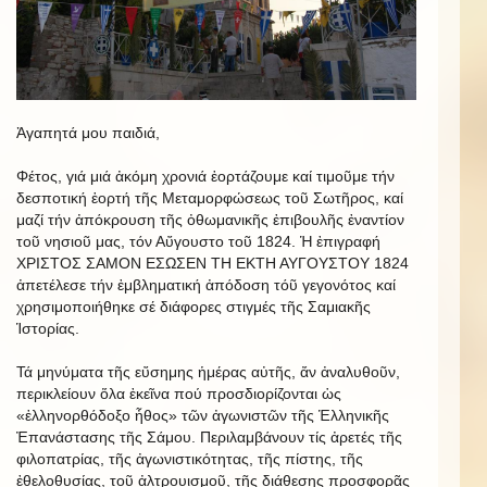
Ἀγαπητά μου παιδιά,
Φέτος, γιά μιά ἀκόμη χρονιά ἑορτάζουμε καί τιμοῦμε τήν
δεσποτική ἑορτή τῆς Μεταμορφώσεως τοῦ Σωτῆρος, καί
μαζί τήν ἀπόκρουση τῆς ὀθωμανικῆς ἐπιβουλῆς ἐναντίον
τοῦ νησιοῦ μας, τόν Αὔγουστο τοῦ 1824. Ἡ ἐπιγραφή
ΧΡΙΣΤΟΣ ΣΑΜΟΝ ΕΣΩΣΕΝ ΤΗ ΕΚΤΗ ΑΥΓΟΥΣΤΟΥ 1824
ἀπετέλεσε τήν ἐμβληματική ἀπόδοση τόῦ γεγονότος καί
χρησιμοποιήθηκε σέ διάφορες στιγμές τῆς Σαμιακῆς
Ἱστορίας.
Τά μηνύματα τῆς εὔσημης ἡμέρας αὐτῆς, ἄν ἀναλυθοῦν,
περικλείουν ὅλα ἐκεῖνα πού προσδιορίζονται ὡς
«ἑλληνορθόδοξο ἦθος» τῶν ἀγωνιστῶν τῆς Ἑλληνικῆς
Ἐπανάστασης τῆς Σάμου. Περιλαμβάνουν τίς ἀρετές τῆς
φιλοπατρίας, τῆς ἀγωνιστικότητας, τῆς πίστης, τῆς
ἐθελοθυσίας, τοῦ ἀλτρουισμοῦ, τῆς διάθεσης προσφορᾶς