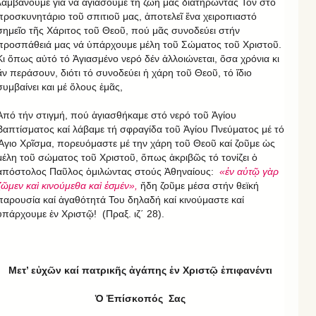
λαμβάνουμε γιά νά ἁγιάσουμε τή ζωή μας διατηρώντάς Τον στό
προσκυνητάριο τοῦ σπιτιοῦ μας, ἀποτελεῖ ἕνα χειροπιαστό
σημεῖο τῆς Χάριτος τοῦ Θεοῦ, πού μᾶς συνοδεύει στήν
προσπάθειά μας νά ὑπάρχουμε μέλη τοῦ Σώματος τοῦ Χριστοῦ.
Κι ὅπως αὐτό τό Ἁγιασμένο νερό δέν ἀλλοιώνεται, ὅσα χρόνια κι
ἄν περάσουν, διότι τό συνοδεύει ἡ χάρη τοῦ Θεοῦ, τό ἴδιο
συμβαίνει και μέ ὅλους ἐμᾶς,
Ἀπό τήν στιγμή, πού ἁγιασθήκαμε στό νερό τοῦ Ἁγίου
Βαπτίσματος καί λάβαμε τή σφραγίδα τοῦ Ἁγίου Πνεύματος μέ τό
Ἅγιο Χρῖσμα, πορευόμαστε μέ την χάρη τοῦ Θεοῦ καί ζοῦμε ὡς
μέλη τοῦ σώματος τοῦ Χριστοῦ, ὅπως ἀκριβῶς τό τονίζει ὁ
ἀπόστολος Παῦλος ὁμιλώντας στούς Ἀθηναίους:
«
ἐν αὐτῷ γὰρ
ζῶμεν καὶ κινούμεθα καὶ ἐσμέν»,
ἤδη ζοῦμε μέσα στήν θεϊκή
παρουσία καί ἀγαθότητά Του δηλαδή καί κινούμαστε καί
ὑπάρχουμε ἐν Χριστῷ! (Πραξ. ιζ΄ 28).
Μετ’ εὐχῶν καί πατρικῆς ἀγάπης ἐν Χριστῷ ἐπιφανέντι
Ὁ Ἐπίσκοπός Σας