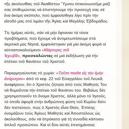
τῆς ἀκολουθίας τοῦ Ἀκαθίστου Ὕμνου ἐπικοινωνοῦμε μαζί
σας ἐπιθυμώντας νά ἐπιστήσουμε τήν προσοχή σας σέ
ἕνα ἀκόμη σκόπελο, πού ἐμφανίσθηκε λίγο πρίν τήν
εἴσοδό μας στό λιμάνι τῆς Ἁγίας καί Μεγάλης Ἑβδομάδος.
Τίς ἡμέρες αὐτές, σάν νά μήν ἔφταναν τά τόσα
προβλήματα, πού ἔχουμε νά ἀντιμετωπίσουμε στά
ἀκριτικά μας Νησιά, ἐμφανίστηκαν γιά μία ἀκόμη φορά οἱ
αὐτοαποκαλούμενοι
«Μάρτυρες τοῦ
Ἰεχωβᾶ»,
προσκαλώντας
σέ μιά ἐκδήλωση γιά τήν
ἐπέτειο τοῦ θανάτου τοῦ Χριστοῦ.
Παρερμηνεύοντας τό χωρίο:
«Τοῦτο ποεῖτε εἰς τήν ἐμήν
ἀνάμνησιν»
ἀπό τό κεφ. 22 τοῦ Εὐαγγελίου τοῦ Λουκᾶ,
ἀναφέρουν, ὅτι ὁ Χριστός ζήτησε ἀπό τούς Μαθητές Του
νά θυμοῦνται τήν ἐπέτειο τοῦ θανάτου του. Βεβαίως δέν
χρησιμοποιοῦν τό ὄνομα Χριστός, ἀλλά μόνο τό Ἰησοῦς,
τό ὁποῖο ἀφορᾶ στήν ἀνθρώπινη φύση τοῦ Κυρίου διότι
δέν πιστεύουν, πώς ὁ Χριστός εἶναι Θεός. Ἐπίσης
ὀνομάζουν τούς Ἁγίους Μαθητές καί Ἀποστόλους ὡς
ἀκολούθους, σάν νά ἐπρόκειτο γιά τή συνοδία κάποιου
ἁπλοῦ προσώπου. Καί οἱ δύο αὐτές ἐπισημάνσεις