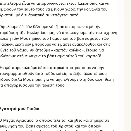
ἀποτέλεσμα εἶναι νά ἀπομονώνονται ἐκτός Ἐκκλησίας καί νά
τιμωροῦν τόν ἑαυτό τους νά μένουν χωρίς τήν κοινωνία τοῦ
Χριστοῦ, μέ ὅ,τι ἀρνητικό συνεπάγεται αὐτό.
Ὀφείλουμε δέ, ἐάν θέλουμε νά εἴμαστε σύμφωνοι μέ τήν
παράδοση τῆς Ἐκκλησίας μας, νά ἀποφεύγουμε τήν ταυτόχρονη
τέλεση τῶν Μυστηρίων τοῦ Γάμου καί τοῦ βαπτίσματος τῶν
Παιδιῶν. Διότι δέν μποροῦμε νά εἴμαστε ἀνακόλουθοι καί στίς
εὐχές τοῦ γάμου νά ζητοῦμε «καρπόν κοιλίας», ἔτοιμοι νά
τελέσωμε στή συνεχεια τό βάπτισμα αὐτοῦ τοῦ καρποῦ!
Θερμά παρακαλοῦμε δέ καί πατρικά προτρέπουμε νά μήν
προγραμματισθοῦν ἀπό τοῦδε καί εἰς τό ἐξῆς, ἄλλα τέτοιου
εἴδους διπλά Μυστήρια, γιά νά μήν ἔλθουμε στή δύσκολη θέση
νά ἀπαγορεύσουμε τήν τέλεσή τους!
Ἀγαπητά μου Παιδιά
Ὁ Μέγας Ἁγιασμός, ὁ ὁποῖος τελεῖται καί χθές καί σήμερα σέ
ἀνάμνηση τοῦ Βαπτίσματος τοῦ Χριστοῦ καί τόν ὁποῖον