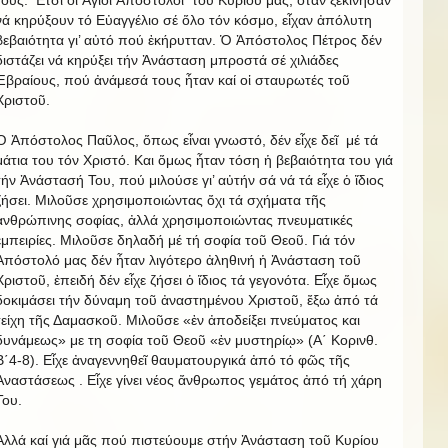
νά κηρύξουν τό Εὐαγγέλιο σέ ὅλο τόν κόσμο, εἶχαν ἀπόλυτη
βεβαιότητα γι’ αὐτό πού ἐκήρυτταν. Ὁ Ἀπόστολος Πέτρος δέν
διστάζει νά κηρύξει τήν Ἀνάσταση μπροστά σέ χιλιάδες
Ἑβραίους, πού ἀνάμεσά τους ἦταν καί οἱ σταυρωτές τοῦ
Χριστοῦ.
Ὁ Ἀπόστολος Παῦλος, ὅπως εἶναι γνωστό, δέν εἶχε δεῖ μέ τά
μάτια του τόν Χριστό. Και ὅμως ἦταν τόση ἡ βεβαιότητα του γιά
τήν Ἀνάστασή Του, πού μιλούσε γι’ αὐτήν σά νά τά εἶχε ὁ ἴδιος
ζήσει. Μιλοῦσε χρησιμοποιώντας ὄχι τά σχήματα τῆς
ἀνθρώπινης σοφίας, ἀλλά χρησιμοποιώντας πνευματικές
ἐμπειρίες. Μιλοῦσε δηλαδή μέ τή σοφία τοῦ Θεοῦ. Γιά τόν
Ἀπόστολό μας δέν ἦταν λιγότερο ἀληθινή ἡ Ἀνάσταση τοῦ
Χριστοῦ, ἐπειδή δέν εἶχε ζήσει ὁ ἴδιος τά γεγονότα. Εἶχε ὅμως
δοκιμάσει τήν δύναμη τοῦ ἀναστημένου Χριστοῦ, ἔξω ἀπό τά
τείχη τῆς Δαμασκοῦ. Μιλοῦσε «ἐν ἀποδείξει πνεύματος και
δυνάμεως» με τη σοφία τοῦ Θεοῦ «ἐν μυστηρίῳ» (Α΄ Κορινθ.
Β΄4-8). Εἶχε ἀναγεννηθεῖ θαυματουργικά ἀπό τό φῶς τῆς
Ἀναστάσεως . Εἶχε γίνει νέος ἄνθρωπος γεμάτος ἀπό τή χάρη
Του.
Ἀλλά καί γιά μᾶς πού πιστεύουμε στήν Ἀνάσταση τοῦ Κυρίου