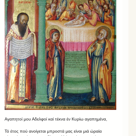
Αγαπητοί μου Αδελφοί καί τέκνα έν Κυρίω αγαπημένα,
Τό έτος πού ανοίγεται μπροστά μας είναι μιά ώραία