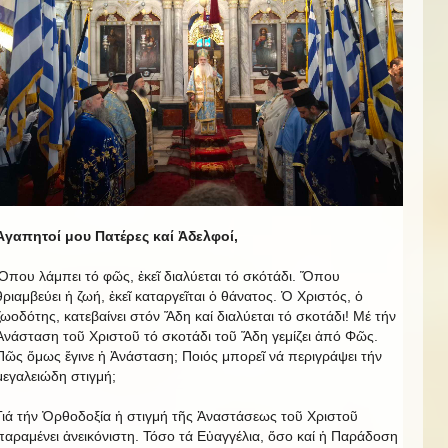
Ἀγαπητοί μου Πατέρες καί Ἀδελφοί,
Ὅπου λάμπει τό φῶς, ἐκεῖ διαλύεται τό σκότάδι. Ὅπου
θριαμβεύει ἡ ζωή, ἐκεῖ καταργεῖται ὁ θάνατος. Ὁ Χριστός, ὁ
ζωοδότης, κατεβαίνει στόν Ἅδη καί διαλύεται τό σκοτάδι! Μέ τήν
Ἀνάσταση τοῦ Χριστοῦ τό σκοτάδι τοῦ Ἅδη γεμίζει ἀπό Φῶς.
Πῶς ὅμως ἔγινε ἡ Ἀνάσταση; Ποιός μπορεῖ νά περιγράψει τήν
μεγαλειώδη στιγμή;
Γιά τήν Ὀρθοδοξία ἡ στιγμή τῆς Ἀναστάσεως τοῦ Χριστοῦ
παραμένει ἀνεικόνιστη. Τόσο τά Εὐαγγέλια, ὅσο καί ἡ Παράδοση