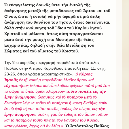
Ὁ εὐαγγελιστής Λουκᾶς θέτει τήν ἐντολή τῆς
ἀνάμνησης μεταξύ τῆς μεταδόσεως τοῦ Ἄρτου καί τοῦ
Οἴνου, ὥστε ἡ ἐντολή νά μήν ἀφορᾶ σέ μιά ἁπλή
ἀνάμνηση τοῦ θανάτου τοῦ Ἰησοῦ, ὅπως διατείνονται,
ἀλλά στήν ἀνάμνηση τοῦ Ἴδιου τοῦ Κυρίου Ἰησοῦ
Χριστοῦ καί μάλιστα, ὅπως αὐτή παραγματώνεται
μέσα ἀπό τήν μετοχή στό Μυστήριο τῆς θείας
Εὐχαριστίας, δηλαδή στήν θεία Μετάληψη τοῦ
Σώματος καί τοῦ αἵματος τοῦ Χριστοῦ.
Τήν ἴδια ἀκριβῶς περιγραφή παραθέτει ὁ ἀπόστολος
Παῦλος στήν Α΄πρός Κορινθίους ἐπιστολή κεφ. 11, στίχ.
23-26, ὅπου γράφει χαρακτηριστικά:«...
ὁ
Κύριος
Ἰησοῦς
ἐν τῇ νυκτί ᾗ παρεδίδοτο ἔλαβεν ἄρτον καὶ
εὐχαριστήσας ἔκλασε καὶ εἶπε·λάβετε φάγετε· τοῦτό μού ἐστι
τὸ σῶμα τὸ ὑπὲρ ὑμῶν κλώμενον·
τοῦτο ποιεῖτε εἰς τὴν
ἐμὴν ἀνάμνησιν.
ὡσαύτως καὶ τὸ ποτήριον μετὰ τὸ
δειπνῆσαι λέγων· τοῦτο τὸ ποτήριον ἡ καινὴ διαθήκη ἐστὶν
ἐν τῷ ἐμῷ αἵματι· τοῦτο ποιεῖτε, ὁσάκις ἂν πίνητε,
εἰς τὴν
ἐμὴν ἀνάμνησιν.
ὁσάκις γὰρ ἂν ἐσθίητε τὸν ἄρτον τοῦτον
καὶ τὸ ποτήριον τοῦτο πίνητε, τὸν θάνατον τοῦ Κυρίου
καταγγέλλετε, ἄχρις οὗ ἂν ἔλθῃ.».
Ὁ Ἀπόστολος Παῦλος