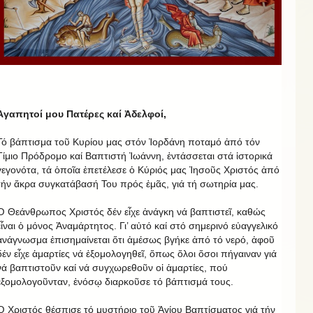
Ἀγαπητοί μου Πατέρες καί Ἀδελφοί,
Τό βάπτισμα τοῦ Κυρίου μας στόν Ἰορδάνη ποταμό ἀπό τόν
Τίμιο Πρόδρομο καί Βαπτιστή Ἰωάννη, ἐντάσσεται στά ἱστορικά
γεγονότα, τά ὁποῖα ἐπετέλεσε ὁ Κύριός μας Ἰησοῦς Χριστός ἀπό
τήν ἄκρα συγκατάβασή Του πρός ἐμᾶς, γιά τή σωτηρία μας.
Ὁ Θεάνθρωπος Χριστός δέν εἶχε ἀνάγκη νά βαπτιστεῖ, καθώς
εἶναι ὁ μόνος Ἀναμάρτητος. Γι’ αὐτό καί στό σημερινό εὐαγγελικό
ἀνάγνωσμα ἐπισημαίνεται ὅτι ἀμέσως βγήκε ἀπό τό νερό, ἀφοῦ
δέν εἶχε ἁμαρτίες νά ἐξομολογηθεῖ, ὅπως ὅλοι ὅσοι πήγαιναν γιά
νά βαπτιστοῦν καί νά συγχωρεθοῦν οἱ ἁμαρτίες, πού
ἐξομολογοῦνταν, ἐνόσῳ διαρκοῦσε τό βάπτισμά τους.
Ὁ Χριστός θέσπισε τό μυστήριο τοῦ Ἁγίου Βαπτίσματος γιά τήν