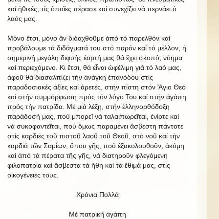
καί ἠθικές, τίς ὁποῖες πέρασε καί συνεχίζει νά περνάει ὁ
λαός μας.
Μόνο ἔτσι, μόνο ἄν διδαχθοῦμε ἀπό τό παρελθόν καί
προβάλουμε τά διδάγματά του στό παρόν καί τό μέλλον, ἡ
σημερινή μεγάλη διφυής ἑορτή μας θά ἔχει σκοπό, νόημα
καί περιεχόμενο. Κι ἔτσι, θά εἶναι ὠφέλιμη γιά τό λαό μας,
ἀφοῦ θά διασαλπίζει τήν ἀνάγκη ἐπανόδου στίς
παραδοσιακές ἀξίες καί ἀρετές, στήν πίστη στόν Ἅγιο Θεό
καί στήν συμμόρφωση πρός τόν λόγο Του καί στήν ἀγάπη
πρός τήν πατρίδα. Μέ μιά λέξῃ, στήν ἑλληνορθόδοξη
παράδοσή μας, πού μπορεῖ νά ταλαιπωρεῖται, ἐνίοτε καί
νά συκοφαντεῖται, πού ὃμως παραμένει ἄσβεστη πάντοτε
στίς καρδιές τοῦ πιστοῦ λαοῦ τοῦ Θεοῦ, στό νοῦ καί τήν
καρδιά τῶν Σαμίων, ὅπου γῆς, πού ἐξακολουθοῦν, ἀκόμη
καί ἀπό τά πέρατα τῆς γῆς, νά διατηροῦν φλεγόμενη
φιλοπατρία καί ἄσβεστα τά ἤθη καί τά ἔθιμά μας, στίς
οἰκογένειές τους.
Χρόνια Πολλά
Μέ πατρική ἀγάπη