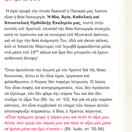
Ἡ ἁγία τρυφή τήν ὁποία διακονεῖ ἡ Παναγία μας λοιπόν
εἶναι ἡ θεία Λειτουργία.
Ἡ Μία, Ἁγία, Καθολική καί
Ἀποστολική Ὀρθόδοξη Ἐκκλησία μας
, πιστή στήν
ἐντολή τοῦ Χριστοῦ, ἐπιτελεῖ τήν θεία Λειτουργία συνεχῶς
κατά τό πρότυπο καί σέ συνέχεια τοῦ Μυστικοῦ Δείπνου,
γιά νά ἔχει τήν θεία ἀνάμνησή Του, ἐδῶ καί εἴκοσι αἰῶνες,
ἐνῶ οἱ Χιλιαστές Μάρτυρες τοῦ Ἱεχωβᾶ ἐμφανίζονται μόλις
ου
στά μέσα τοῦ 19
αἰῶνα καί ἆρα δέν μποροῦν νά ἔχουν
αὐθεντική ἄποψη!
Ὅσοι ἀρνοῦνται τήν ἕνωση μέ τόν Χριστό διά τῆς θείας
Κοινωνίας, ἔστω κι ἄν εἶναι τίμιοι, ἐργατικοί καί
φιλάνθρωποι, ὁ Κύριος δέν παρέχει λύτρωση. Ὁ λόγος
Του εἶναι σαφής καί κατηγορηματικός, πώς δέν πρόκειται
νά ζήσουμε, ἐάν δέν φᾶμε τήν σάρκα Του καί ἐάν δέν
πιοῦμε τό αἷμα Του (Βλ. Ἰω. στ΄ 53). Καί γιά νά μήν νομίσει
κάποιος, ὅτι εἶναι συμβολικό τό νόημα τῶν λόγων αὐτῶν
ἀποσαφηνίζει παρακάτω, ὁ ἴδιος ὁ Χριστός λέγοντας:
«Εἶναι πράγματι τροφή ἡ σάρκα μου καί ποτό τό αἷμα μου.
Αὐτός πού τρώει τήν σάρκα μου καί πίνει τό αἷμα μου μέσα
σέ ἐμένα μένει και ἐγώ σ’αυτόν.»
(Βλ. Ἰωάν. στ΄ 55-56).