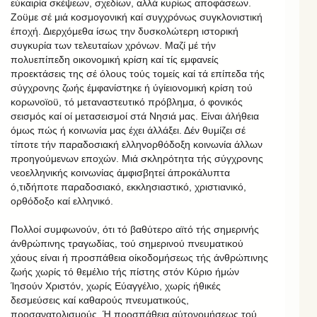
εύκαιρία σκέψεων, σχεδίων, αλλά κυρίως αποφάσεων.
Ζοϋμε σέ μιά κοσμογονική καί συγχρόνως συγκλονιστική
έποχή. Διερχόμεθα ίσως την δυσκολώτερη ιστορική
συγκυρία των τελευταίων χρόνων. Μαζί μέ τήν
πολυεπίπεδη οικονομική κρίση καί τίς εμφανείς
προεκτάσεις της σέ όλους τούς τομείς καί τά επίπεδα τής
σύγχρονης ζωής έμφανίστηκε ή ύγίειονομική κρίση τού
κορωνοϊοϋ, τό μεταναστευτικό πρόβλημα, ό φονικός
σεισμός καί οί μετασεισμοί στά Νησιά μας. Είναι άλήθεια
όμως πώς ή κοινωνία μας έχει άλλάξει. Δέν θυμίζει σέ
τίποτε τήν παραδοσιακή ελληνορθόδοξη κοινωνία άλλων
προηγούμενων εποχών. Μιά σκληρότητα τής σύγχρονης
νεοελληνικής κοινωνίας άμφισβητεί άπροκάλυπτα
ό,τιδήποτε παραδοσιακό, εκκλησιαστικό, χριστιανικό,
ορθόδοξο καί ελληνικό.
Πολλοί συμφωνούν, ότι τό βαθύτερο αϊτό τής σημερινής
άνθρώπινης τραγωδίας, τού σημερινού πνευματικού
χάους είναι ή προσπάθεια οίκοδομήσεως τής άνθρώπινης
ζωής χωρίς τό θεμέλιο τής πίστης στόν Κύριο ήμών
Ίησούν Χριστόν, χωρίς Εύαγγέλιο, χωρίς ήθικές
δεσμεύσεις καί καθαρούς πνευματικούς,
προσανατολισμούς. Ή προσπάθεια αύτονομήσεως τού