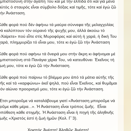
ἐμπιστοσύνη στήν ἀγάπη Του καί μέ τήν ἐλπίδα ὅτι καί γιά μένα
αὐτός ὁ σταυρός εἶναι σύμβολο δόξας καί τιμῆς, τότε καί ἐγώ ζῶ
τήν Ἀνάσταση.
Κάθε φορά πού δέν ἀφήνω τά μαύρα σύννεφα τῆς μελαγχολίας
νά καλύπτουν τόν οὐρανό τῆς ψυχῆς μου, ἀλλά ἀκούω τό
«Χαίρετε» πού εἶπε στίς Μυροφόρες καί αὐτή ἡ χαρά, ἡ δική Του
χαρά, πλημμυρίζει τό εἶναι μου, τότε κι ἐγώ ζῶ τήν Ἀνάσταση
Κάθε φορά πού αφήνω τά ὄνειρά μου στήν ἄκρη κι ἀφήνομαι μέ
ἐμπιστοσύνη στά Πανάγια χέρια Του, νά κατευθύνει Ἐκεῖνος τή
ζωή μου, τότε κι ἐγώ ζῶ τήν Ἀνάσταση.
Κάθε φορά πού παίρνω τό βλέμμα μου ἀπό τά μάτια αὐτῆς τῆς
γῆς καί τά «καρφώνω» ἐκεῖ ψηλά, πού εἶναι Ἐκεῖνος, καί θυμᾶμαι
τόν αἰώνιο προορισμό μου, τότε κι ἐγώ ζῶ τήν Ἀνάσταση.
Ἔτσι μποροῦμε νά καταλάβουμε γιατί «Ἀνάσταση μποροῦμε νά
ζοῦμε κάθε μέρα...». Ἡ Ἀνάσταση εἶναι τρόπος ζωῆς. Εἶναι
ὑπόθεση κάθε στιγμῆς. Ἡ Ἀνάσταση εἶναι ἡ πηγή τῆς ἀληθινῆς
ζωῆς «Χριστός ἐστί ἡ ζωή ἡμῶν (Κολ. Γ΄3).
Χριστός Ἀνέστη! Ἀληθῶς Ἀνέστη!