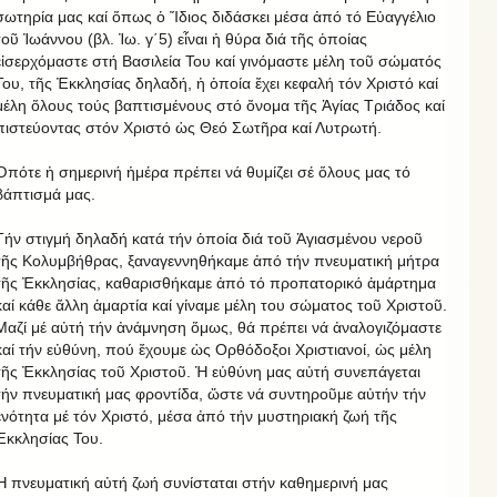
σωτηρία μας καί ὅπως ὁ Ἴδιος διδάσκει μέσα ἀπό τό Εὐαγγέλιο
τοῦ Ἰωάννου (βλ. Ἰω. γ΄5) εἶναι ἡ θύρα διά τῆς ὁποίας
εἰσερχόμαστε στή Βασιλεία Του καί γινόμαστε μέλη τοῦ σώματός
Του, τῆς Ἐκκλησίας δηλαδή, ἡ ὁποία ἔχει κεφαλή τόν Χριστό καί
μέλη ὅλους τούς βαπτισμένους στό ὄνομα τῆς Ἁγίας Τριάδος καί
πιστεύοντας στόν Χριστό ὡς Θεό Σωτῆρα καί Λυτρωτή.
Ὁπότε ἡ σημερινή ἡμέρα πρέπει νά θυμίζει σέ ὅλους μας τό
βάπτισμά μας.
Τήν στιγμή δηλαδή κατά τήν ὁποία διά τοῦ Ἁγιασμένου νεροῦ
τῆς Κολυμβήθρας, ξαναγεννηθήκαμε ἀπό τήν πνευματική μήτρα
τῆς Ἐκκλησίας, καθαρισθήκαμε ἀπό τό προπατορικό ἁμάρτημα
καί κάθε ἄλλη ἁμαρτία καί γίναμε μέλη του σώματος τοῦ Χριστοῦ.
Μαζί μέ αὐτή τήν ἀνάμνηση ὅμως, θά πρέπει νά ἀναλογιζόμαστε
καί τήν εὐθύνη, πού ἔχουμε ὡς Ορθόδοξοι Χριστιανοί, ὡς μέλη
τῆς Ἐκκλησίας τοῦ Χριστοῦ. Ἡ εὐθύνη μας αὐτή συνεπάγεται
τήν πνευματική μας φροντίδα, ὥστε νά συντηροῦμε αὐτήν τήν
ἑνότητα μέ τόν Χριστό, μέσα ἀπό τήν μυστηριακή ζωή τῆς
Ἐκκλησίας Του.
Ἡ πνευματική αὐτή ζωή συνίσταται στήν καθημερινή μας