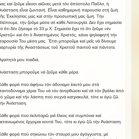
μας καί ζοῦμε εἶκοσι αἰῶνες μετά τόν ἀπόστολο Παῦλο, ἡ
Ἀνάσταση εἶναι ζωντανή. Εἶναι καθημερινή παρουσία στή ζωή
τῆς Ἐκκλησίας μας καί στήν προσωπική μας ζωή. Τήν
βλέπουμε, τήν ζοῦμε μέσα σέ κάθε Λειτουργία. Δεν ἔχει σημασία
τό ὅτι δέν ζήσαμε τό 33 μ.Χ. Σημασία ἔχει τό ὅτι ζοῦμε «ἐν
Χριστῷ» καί ὅτι ὁ Ἀναστημένος Χριστός, κάνει ψηλαφητή τήν
παρουσία Του μέσα μας. Ἔτσι μποροῦμε καί μεῖς νά δίνουμε
μαρτυρία τῆς Ἀναστάσεως τοῦ Χριστοῦ παντοῦ καί πάντοτε.
Ἀγαπητά μου παιδιά,
Ἀνάσταση μποροῦμε νά ζοῦμε κάθε μέρα.
Κάθε φορά πού ἀφήνω τόν ἀδύναμο ἑαυτό μου στά
παντοδύναμα χέρια Του νά τόν ἀνορθώσει καί νά τόν βγάλει ἀπό
τό χῶμα καί τήν λάσπη πού συχνά κατρακυλά, τότε κι ἐγώ ζῶ
τήν Ἀνάσταση.
Κάθε φορά πού ἐκλιπαρῶ γιά ἔλεος καί συμπόνια καί
μετανιωμένος ἔρχομαι κοντά Του, τότε κι ἐγώ ζῶ τήν Ἀνάσταση.
Κάθε φορά πού σηκώνω τόν σταυρό μου ἀγόγγυστα, μέ