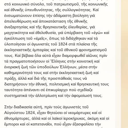
στό κοινωνικό σύνολο, τοῦ πατριωτισμοῦ, τῆς κοινωνικῆς
καί ἐθνικῆς ὑπευθυνότητας, τῆς συλλογικότητας. Καί
ἐνσωματώνουν ἐπίσης τήν ἀδάμαστη βούληση γιά
ἀπελευθέρωση καί ἀποκατάσταση τῆς ἐθνικῆς
ἀνεξαρτησίας καί τῆς θρησκευτικῆς ἐλευθερίας, γιά
μαχητικότητα καί ἐθελοθυσία, γιά ὑπέρβαση τοῦ «ἐγώ» καί
ἐγκόλπωση τοῦ «ἐμεῖς», ὅπως τά διδάχθηκαν καί τά
ὑλοποίησαν οἱ ἀγωνιστές τοῦ 1824 στά πλαίσια τῆς
ἐκκλησιαστικῆς ἐμπειρίας καί τοῦ ἐθνικοῦ φρονηματισμοῦ
τους. Καί βέβαια ὅλα αὐτά εἶχαν διαμορφωθεῖ αἰῶνες πρίν
τά πραγματοποιήσουν οἱ Ἕλληνες στήν κοινοτική καί
ἐνοριακή ζωή τῶν ὑποδούλων Ἑλλήνων, μέσα στήν
καθημερινότητά τους καί στήν ἐκκλησιαστική ζωή καί
πράξῃ, ἀλλά καί διά τῆς προσπάθειάς τους νά
διατηρήσουν τήν ἐθνική, πολιτισμική καί θρησκευτική τους
ταυτότητα ἀπέναντι σέ ἐπικυρίαρχο πού σχεδίαζε
συστηματικά τήν ἀλλοτρίωση καί τήν ἀφομοίωσή τους.
Στήν διαδικασία αὐτή, πρίν τούς ἀγωνιστές τοῦ
Αὐγούστου 1824, εἶχαν θητεύσει οἱ νεομάρτυρες καί οἱ
ἐθνομάρτυρες, ἀλλά καί οἱ λαϊκοί ἱεροκήρυκες, ἀκόμη καί οἱ
ἔμποροι καί οἱ καπεταναῖοι, πού εἶχαν ἐξασφαλίσει τήν