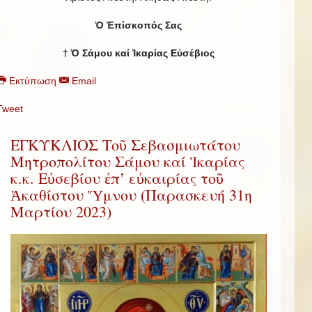
Ὁ Ἐπίσκοπός Σας
† Ὁ Σάμου καί Ἰκαρίας Εὐσέβιος
Εκτύπωση
Email
Tweet
ΕΓΚΥΚΛΙΟΣ Τοῦ Σεβασμιωτάτου
Μητροπολίτου Σάμου καί Ἰκαρίας
κ.κ. Εὐσεβίου ἐπ’ εὐκαιρίας τοῦ
Ἀκαθίστου Ὕμνου (Παρασκευή 31η
Μαρτίου 2023)