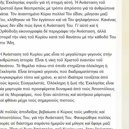
τῆς Ἐκκλησίας σιγοῦν γιά τή στιγμή αὐτή. Ἡ Ἀνάσταση τοῦ
Χριστοῦ ἔγινε θεοπρεπῶς μέ τρόπο ἀπρόσιτο γιά τά ἀνθρώπινα
μάτια. Τόν ἀναστημένο Κύριο πολλοί Τόν εἶδαν, μίλησαν μαζί
Του, κλήθηκαν νά Τόν ἐγγίσουν καί νά Τόν ψηλαφήσουν. Κανένας
ὅμως δέν εἶδε πώς ἔγινε ἡ Ἀνάστασή Του. Γι’ αὐτό καί ἡ
Ὀρθόδοξη εἰκονογραφία δέ περιγράφει τήν Ἀνάσταση, ἀλλά
ἱστορεῖ τήν νίκη τοῦ Κυρίου κατά τοῦ θανάτου μέ τήν κάθοδό Του
στο Ἅδη.
Ἡ Ἀνάσταση τοῦ Κυρίου μας εἶναι τό μεγαλύτερο γεγονός στήν
ἀνθρώπινη ἱστορία. Εἶναι ἡ νίκη τοῦ Χριστοῦ ἐναντίον τοῦ
θανάτου. Τό θεμέλιο πάνω στό ὁποῖο στηρίζεται ὁλόκληρη ἡ
Ἐκκλησία. Εἶναι ἱστορικό γεγονός πού διαδραματίστηκε σέ
συγκεκριμένο τόπο καί χρόνο, κι αὐτό ἰδιαίτερα τονίζεται ἀπό
τούς ἱερούς Εὐαγγελιστές. Ὁλόκληρη ἡ ζωή τῆς Ἐκκλησίας εἶναι
μία μαρτυρία πού προσφέρεται δυναμικά ἀπό τούς Ἀποστόλους
καί τίς Μυροφόρες, πού ἦταν αὐτόπτες καί αὐτήκοοι μάρτυρες
καί φθάνει μέχρι τούς σημερινούς πιστούς.
Μέ πολλές ἀποδείξεις βεβαίωσε ὁ Κύριος τούς μαθητές καί
Ἀποστόλους Του, γιά τήν Ἀνάστασή Του. Φανερώθηκε πολλές
φορές σέ διάστημα σαράντα ἡμερῶν καί μίλησε καί ἔφαγε μαζί
τους. Ἔτσι οἱ Ἁγιοι Ἀπόστολοι τοῦ Κυρίου μας, ὅταν ξεκίνησαν