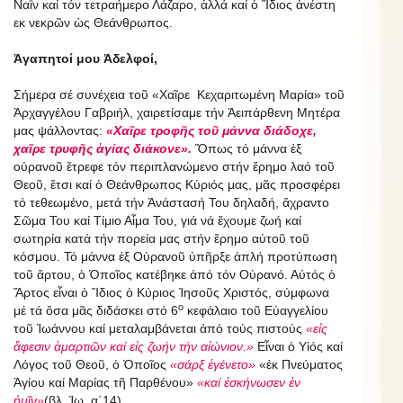
Ναΐν καί τόν τετραήμερο Λάζαρο, ἀλλά καί ὁ Ἴδιος ἀνέστη
εκ νεκρῶν ὡς Θεάνθρωπος.
Ἀγαπητοί μου Ἀδελφοί,
Σήμερα σέ συνέχεια τοῦ «Χαῖρε Κεχαριτωμένη Μαρία» τοῦ
Ἀρχαγγέλου Γαβριήλ, χαιρετίσαμε τήν Ἀειπάρθενη Μητέρα
μας ψάλλοντας:
«Χαῖρε τροφῆς τοῦ μάννα διάδοχε,
χαῖρε τρυφῆς ἁγίας διάκονε».
Ὅπως τό μάννα ἐξ
οὐρανοῦ ἔτρεφε τόν περιπλανώμενο στήν ἔρημο λαό τοῦ
Θεοῦ, ἔτσι καί ὁ Θεάνθρωπος Κύριός μας, μᾶς προσφέρει
τό τεθεωμένο, μετά τήν Ἀνάστασή Του δηλαδή, ἄχραντο
Σῶμα Του καί Τίμιο Αἷμα Του, γιά νά ἔχουμε ζωή καί
σωτηρία κατά τήν πορεία μας στήν ἔρημο αὐτοῦ τοῦ
κόσμου. Τό μάννα ἐξ Οὐρανοῦ ὑπῆρξε ἁπλή προτύπωση
τοῦ ἄρτου, ὁ Ὁποῖος κατέβηκε ἀπό τόν Οὐρανό. Αὐτός ὁ
Ἄρτος εἶναι ὁ Ἴδιος ὁ Kύριος Ἰησοῦς Χριστός, σύμφωνα
ο
μέ τά ὅσα μᾶς διδάσκει στό 6
κεφάλαιο τοῦ Εὐαγγελίου
τοῦ Ἰωάννου καί μεταλαμβάνεται ἀπό τούς πιστούς
«εἰς
ἄφεσιν ἁμαρτιῶν καί εἰς ζωήν τήν αἰώνιον.»
Εἶναι ὁ Υἱός καί
Λόγος τοῦ Θεοῦ, ὁ Ὁποῖος
«σάρξ ἐγένετο»
«ἐκ Πνεύματος
Ἁγίου καί Μαρίας τῆ Παρθένου»
«καί ἐσκήνωσεν ἐν
ἡμῖν»
(βλ. Ἰω. α΄14)