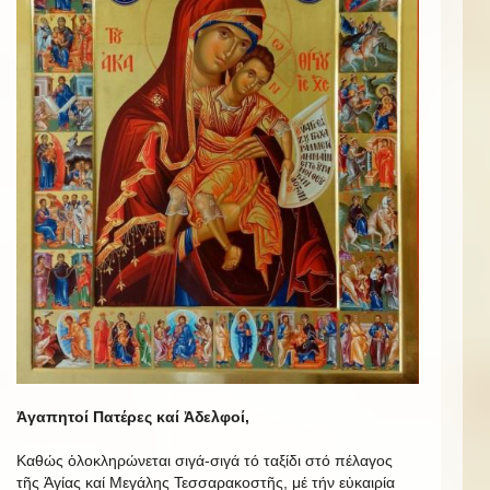
Ἀγαπητοί Πατέρες καί Ἀδελφοί,
Καθώς ὁλοκληρώνεται σιγά-σιγά τό ταξίδι στό πέλαγος
τῆς Ἁγίας καί Μεγάλης Τεσσαρακοστῆς, μέ τήν εὐκαιρία