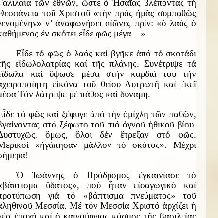
Γαλιλαία τῶν ἐθνῶν, ὥστε ὁ Ἠσαΐας βλέποντας τή
Θεοφάνεια τοῦ Χριστοῦ «τήν πρός ἠμᾶς συμπαθῶς
γενομένην» ν’ ἀναφωνήσει αἰῶνες πρίν: «ὁ λαός ὁ
καθήμενος ἐν σκότει εἶδε φῶς μέγα…»
Εἶδε τό φῶς ὁ λαός καί βγῆκε ἀπό τό σκοτάδι
τῆς εἰδωλολατρίας καί τῆς πλάνης. Συνέτριψε τά
εἴδωλα καί ὕψωσε μέσα στήν καρδιά του τήν
ἀχειροποίητη εἰκόνα τοῦ θείου Λυτρωτῆ καί ἐκεῖ
μέσα Τόν λάτρεψε μέ πάθος καί δύναμη.
Εἶδε τό φῶς καί ξέφυγε ἀπό τήν ὁμίχλη τῶν παθῶν,
βγαίνοντας στό ξέφωτο τοῦ πιό ἁγνοῦ ἠθικοῦ βίου.
Δυστυχῶς, ὅμως, ὅλοι δέν ἔτρεξαν στό φῶς.
Μερικοί «ἠγάπησαν μᾶλλον τό σκότος». Μέχρι
σήμερα!
Ὁ Ἰωάννης ὁ Πρόδρομος ἐγκαινίασε τό
«βάπτισμα ὕδατος», πού ἦταν εἰσαγωγικό καί
προτύπωση γιά τό «βάπτισμα πνεύματος» τοῦ
ἀληθινοῦ Μεσσία. Μέ τόν Μεσσία Χριστό ἀρχίζει ἡ
νέα ἐποχή καί ὁ καινούργιος κόσμος τῆς βασιλείας