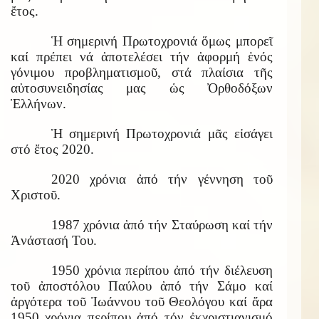
ἔτος.
Ἡ σημερινή Πρωτοχρονιά ὅμως μπορεῖ
καί πρέπει νά ἀποτελέσει τήν ἀφορμή ἑνός
γόνιμου προβληματισμοῦ, στά πλαίσια τῆς
αὐτοσυνειδησίας μας ὡς Ὀρθοδόξων
Ἑλλήνων.
Ἡ σημερινή Πρωτοχρονιά μᾶς εἰσάγει
στό ἔτος 2020.
2020 χρόνια ἀπό τήν γέννηση τοῦ
Χριστοῦ.
1987 χρόνια ἀπό τήν Σταύρωση καί τήν
Ἀνάστασή Του.
1950 χρόνια περίπου ἀπό τήν διέλευση
τοῦ ἀποστόλου Παύλου ἀπό τήν Σάμο καί
ἀργότερα τοῦ Ἰωάννου τοῦ Θεολόγου καί ἄρα
1950 χρόνια περίπου ἀπό τόν ἐκχριστιανισμό