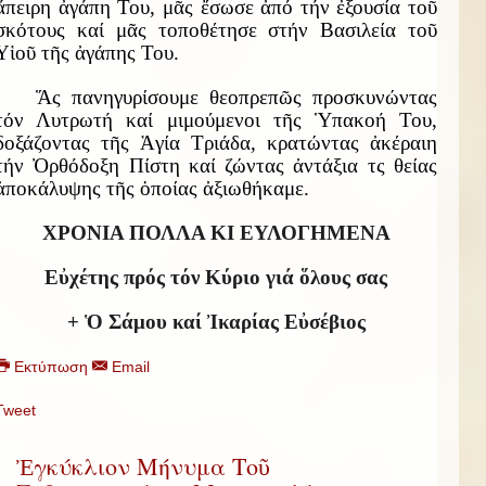
ἄπειρη ἀγάπη Του, μᾶς ἔσωσε ἀπό τήν ἐξουσία τοῦ
σκότους καί μᾶς τοποθέτησε στήν Βασιλεία τοῦ
Υἱοῦ τῆς ἀγάπης Του.
Ἅς πανηγυρίσουμε θεοπρεπῶς προσκυνώντας
τόν Λυτρωτή καί μιμούμενοι τῆς Ὑπακοή Του,
δοξάζοντας τῆς Ἁγία Τριάδα, κρατώντας ἀκέραιη
τήν Ὀρθόδοξη Πίστη καί ζώντας ἀντάξια τς θείας
ἀποκάλυψης τῆς ὁποίας ἀξιωθήκαμε.
ΧΡΟΝΙΑ ΠΟΛΛΑ ΚΙ ΕΥΛΟΓΗΜΕΝΑ
Εὐχέτης πρός τόν Κύριο γιά ὅλους σας
+ Ὁ Σάμου καί Ἰκαρίας Εὐσέβιος
Εκτύπωση
Email
Tweet
Ἐγκύκλιον Μήνυμα Τοῦ