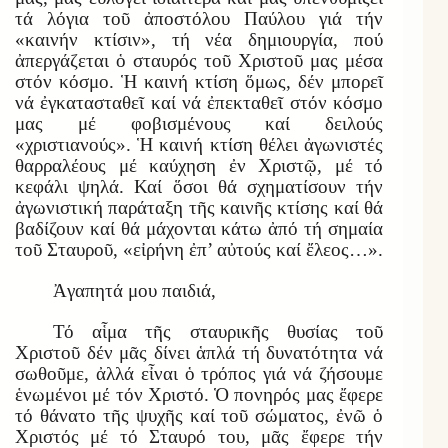
τά λόγια τοῦ ἀποστόλου Παύλου γιά τήν
«καινήν κτίσιν», τή νέα δημιουργία, πού
ἀπεργάζεται ὁ σταυρός τοῦ Χριστοῦ μας μέσα
στόν κόσμο. Ἡ καινή κτίση ὅμως, δέν μπορεῖ
νά ἐγκατασταθεῖ καί νά ἐπεκταθεῖ στόν κόσμο
μας μέ φοβισμένους καί δειλούς
«χριστιανούς». Ἡ καινή κτίση θέλει ἀγωνιστές
θαρραλέους μέ καύχηση ἐν Χριστῷ, μέ τό
κεφάλι ψηλά. Καί ὅσοι θά σχηματίσουν τήν
ἀγωνιστική παράταξη τῆς καινῆς κτίσης καί θά
βαδίζουν καί θά μάχονται κάτω ἀπό τή σημαία
τοῦ Σταυροῦ, «εἰρήνη ἐπ’ αὐτούς καί ἔλεος…».
Ἀγαπητά μου παιδιά,
Τό αἷμα τῆς σταυρικῆς θυσίας τοῦ
Χριστοῦ δέν μᾶς δίνει ἁπλά τή δυνατότητα νά
σωθοῦμε, ἀλλά εἶναι ὁ τρόπος γιά νά ζήσουμε
ἑνωμένοι μέ τόν Χριστό. Ὁ πονηρός μας ἔφερε
τό θάνατο τῆς ψυχῆς καί τοῦ σώματος, ἐνῶ ὁ
Χριστός μέ τό Σταυρό του, μᾶς ἔφερε τήν