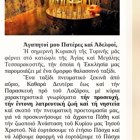
Ἀγαπητοί μου Πατέρες καί Ἀδελφοί,
Ἡ σημερινή Κυριακή τῆς Τυρινῆς μᾶς
φέρνει στό κατώφλι τῆς Ἁγίας καί Μεγάλης
Τεσσαρακοστῆς
, τήν ὁποία ἡ Ἐκκλησία μας
παρομοιάζει μέ ἕνα ὄμορφο θαλασσινό ταξίδι.
Ἕνα ταξίδι πνευματικό ξεκινᾶ ἀπό
αὔριο, Καθαρά Δευτέρα ἕως καί τήν
Παρασκευή πρό τοῦ Λαζάρου, μέ κύρια
χαρακτηριστικά γνωρίσματα
τήν προσευχή
,
τήν ἔντονη λατρευτική ζωή καί τή νηστεία
καί σκοπό τήν πνευματική προετοιμασία μας,
γιά νά προσκυνήσουμε τά ἄχραντα Πάθη καί
τήν ζωοποιό Ἀνάσταση τοῦ Κυρίου μας Ἰησοῦ
Χριστοῦ. Νά ἑορτάσουμε τό ἐτήσιο Πάσχα καί
νά λάβουμε ἀφορμή νά ἑορτάζουμε τό Πάσχα