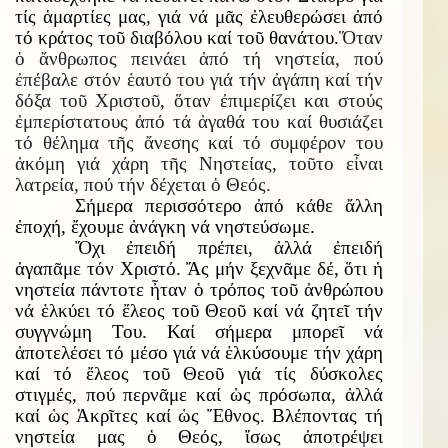
τίς ἁμαρτίες μας, γιά νά μᾶς ἐλευθερώσει ἀπό
τό κράτος τοῦ διαβόλου καί τοῦ θανάτου.
Ὅταν
ὁ ἄνθρωπος πεινάει ἀπό τή νηστεία, πού
ἐπέβαλε στόν ἑαυτό του γιά τήν ἀγάπη καί τήν
δόξα τοῦ Χριστοῦ, ὅταν ἐπιμερίζει και στούς
ἐμπερίστατους ἀπό τά ἀγαθά του καί θυσιάζει
τό θέλημα τῆς ἄνεσης καί τό συμφέρον του
ἀκόμη γιά χάρη τῆς Νηστείας, τοῦτο εἶναι
λατρεία, πού τήν δέχεται ὁ Θεός.
Σήμερα περισσότερο ἀπό κάθε ἄλλη
ἐποχή, ἔχουμε ἀνάγκη νά νηστεύσωμε.
Ὄχι ἐπειδή πρέπει, ἀλλά ἐπειδή
ἀγαπᾶμε τόν Χριστό. Ἄς μήν ξεχνᾶμε δέ, ὅτι ἡ
νηστεία πάντοτε ἦταν ὁ τρόπος τοῦ ἀνθρώπου
νά ἑλκύει τό ἔλεος τοῦ Θεοῦ καί νά ζητεῖ τήν
συγγνώμη Του. Καί σήμερα μπορεῖ νά
ἀποτελέσει τό μέσο γιά νά ἑλκύσουμε τήν χάρη
καί τό ἔλεος τοῦ Θεοῦ γιά τίς δύσκολες
στιγμές, πού περνᾶμε καί ὡς πρόσωπα, ἀλλά
καί ὡς Ἀκρῖτες καί ὡς Ἔθνος. Βλέποντας τή
νηστεία μας ὁ Θεός, ἴσως ἀποτρέψει