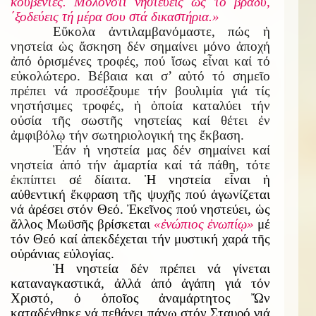
κουβέντες. Μολονότι νηστεύεις ὡς τό βράδυ,
΄ξοδεύεις τή μέρα σου στά δικαστήρια.»
Εὔκολα ἀντιλαμβανόμαστε, πώς ἡ
νηστεία ὡς ἄσκηση δέν σημαίνει μόνο ἀποχή
ἀπό ὁρισμένες τροφές, πού ἴσως εἶναι καί τό
εὐκολώτερο. Βέβαια και σ’ αὐτό τό σημεῖο
πρέπει νά προσέξουμε τήν βουλιμία γιά τίς
νηστήσιμες τροφές, ἡ ὁποία καταλύει τήν
οὐσία τῆς σωστῆς νηστείας καί θέτει ἐν
ἀμφιβόλῳ τήν σωτηριολογική της ἔκβαση.
Ἐάν ἡ νηστεία μας δέν σημαίνει καί
νηστεία ἀπό τήν ἁμαρτία καί τά πάθη, τότε
ἐκπίπτει
σέ
δίαιτα.
Ἡ νηστεία εἶναι ἡ
αὐθεντική ἔκφραση τῆς ψυχῆς πού ἀγωνίζεται
νά ἀρέσει στόν Θεό. Ἐκεῖνος πού νηστεύει, ὡς
ἄλλος Μωϋσῆς βρίσκεται
«ἐνώπιος ἐνωπίῳ»
μέ
τόν Θεό καί ἀπεκδέχεται τήν μυστική χαρά τῆς
οὐράνιας εὐλογίας.
Ἡ νηστεία δέν πρέπει νά γίνεται
καταναγκαστικά, ἀλλά ἀπό ἀγάπη γιά τόν
Χριστό, ὁ ὁποῖος ἀναμάρτητος Ὤν
καταδέχθηκε νά πεθάνει πάνω στόν Σταυρό γιά