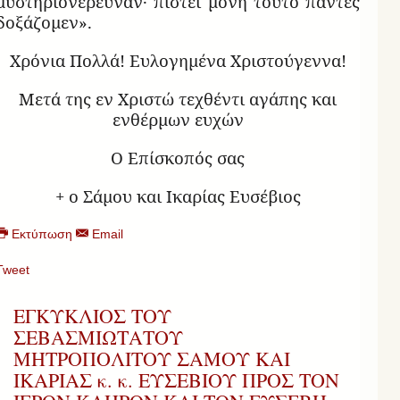
μυστήριονέρευναν· πίστει μόνη τούτο πάντες
δοξάζομεν».
Χρόνια Πολλά! Ευλογημένα Χριστούγεννα!
Μετά της εν Χριστώ τεχθέντι αγάπης και
ενθέρμων ευχών
Ο Επίσκοπός σας
+ ο Σάμου και Ικαρίας Ευσέβιος
Εκτύπωση
Email
Tweet
ΕΓΚΥΚΛΙΟΣ ΤΟΥ
ΣΕΒΑΣΜΙΩΤΑΤΟΥ
ΜΗΤΡΟΠΟΛΙΤΟΥ ΣΑΜΟΥ ΚΑΙ
ΙΚΑΡΙΑΣ κ. κ. ΕΥΣΕΒΙΟΥ ΠΡΟΣ ΤΟΝ