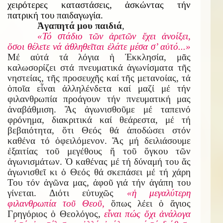
χειρότερες καταστάσεις, ἀσκώντας τήν
πατρική του παιδαγωγία.
Ἀγαπητά μου παιδιά
,
«Τό στάδιο τῶν ἀρετῶν ἔχει ἀνοίξει,
ὅσοι θέλετε νά ἀθληθεῖται ἐλάτε μέσα σ’ αὐτό...»
Μέ αὐτά τά λόγια ἡ Ἐκκλησία, μᾶς
καλωσορίζει στά πνευματικά ἀγωνίσματα τῆς
νηστείας, τῆς προσευχῆς καί τῆς μετανοίας, τά
ὁποῖα εἶναι ἀλληλένδετα καί μαζί μέ τήν
φιλανθρωπία προάγουν τήν πνευματική μας
ἀναβάθμιση. Ἄς ἀγωνισθοῦμε μέ ταπεινό
φρόνημα, διακριτικά καί θεάρεστα, μέ τή
βεβαιότητα, ὅτι Θεός θά ἀποδώσει στόν
καθένα τό ὀφειλόμενον. Ἄς μή δειλιάσουμε
ἐξαιτίας τοῦ μεγέθους ἤ τοῦ ὄγκου τῶν
ἀγωνισμάτων. Ὁ καθένας μέ τή δύναμή του ἄς
ἀγωνισθεῖ κι ὁ Θεός θά σκεπάσει μέ τή χάρη
Του τόν ἀγῶνα μας, ἀφοῦ γιά τήν ἀγάπη του
γίνεται. Διότι εὐτυχῶς
«ἡ μεγαλύτερη
φιλανθρωπία τοῦ Θεοῦ,
ὅπως λέει ὁ ἅγιος
Γρηγόριος ὁ Θεολόγος,
εἶναι πώς ὄχι ἀνάλογα