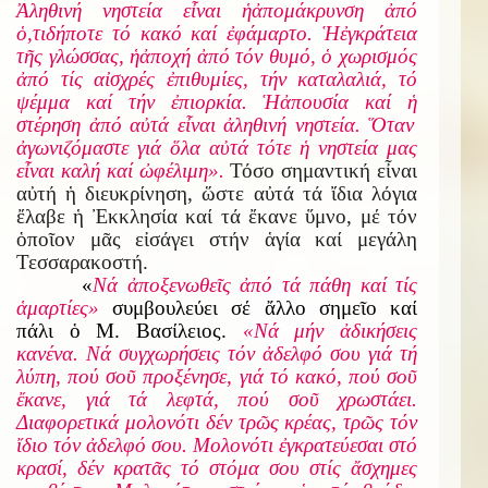
Ἀ
ληθινή νηστεία ε
ἶ
ναι
ἡ
ἀ
πομάκρυνση
ἀ
πό
ὁ,
τιδήποτε τό κακό καί
ἐ
φάμαρτο.
Ἡ
ἐ
γκράτεια
τ
ῆ
ς γλώσσας,
ἡ
ἀ
ποχή
ἀ
πό τόν θυμό,
ὁ
χωρισμός
ἀ
πό τίς α
ἰ
σχρές
ἐ
πιθυμίες, τήν καταλαλιά, τό
ψέμμα καί τήν
ἐ
πιορκία.
Ἡ
ἀ
πουσία καί
ἡ
στέρηση
ἀ
πό α
ὐ
τά ε
ἶ
ναι
ἀ
ληθινή νηστεία.
Ὅ
ταν
ἀ
γωνιζόμαστε γιά
ὅ
λα α
ὐ
τά τότε
ἡ
νηστεία μ
α
ς
ε
ἶ
ναι καλή καί
ὠ
φέλιμη».
Τόσο σημαντική εἶναι
αὐτή ἡ διευκρίνηση, ὥστε αὐτά τά ἴδια λόγια
ἔλαβε ἡ Ἐκκλησία καί τά ἔκανε ὕμνο, μέ τόν
ὁποῖον μᾶς εἰσάγει στήν ἁγία καί μεγάλη
Τεσσαρακοστή.
«
Νά ἀποξενωθεῖς ἀπό τά πάθη καί τίς
ἁμαρτίες»
συμβουλεύει σέ ἄλλο σημεῖο καί
πάλι ὁ Μ. Βασίλειος.
«Νά μήν ἀδικήσεις
κανένα. Νά συγχωρήσεις τόν ἀδελφό σου γιά τή
λύπη, πού σοῦ προξένησε, γιά τό κακό, πού σοῦ
ἔκανε, γιά τά λεφτά, πού σοῦ χρωστάει.
Διαφορετικά μολονότι δέν τρῶς κρέας, τρῶς τόν
ἴδιο τόν ἀδελφό σου. Μολονότι ἐγκρατεύεσαι στό
κρασί, δέν κρατᾶς τό στόμα σου στίς ἄσχημες