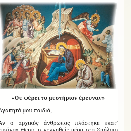
«Ου φέρει το μυστήριον έρευναν»
Αγαπητά μου παιδιά,
Αν ο αρχικός άνθρωπος πλάστηκε «κατ’
εικόνα» Θεού, ο γεννηθείς μέσα στο Σπήλαιο