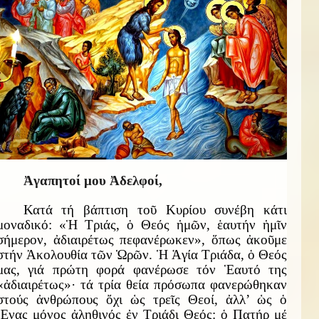
Ἀγαπητοί μου Ἀδελφοί,
Κατά τή βάπτιση τοῦ Κυρίου συνέβη κάτι
μοναδικό: «Ἡ Τριάς, ὁ Θεός ἡμῶν, ἑαυτήν ἡμῖν
σήμερον, ἀδιαιρέτως πεφανέρωκεν», ὅπως ἀκοῦμε
στήν Ἀκολουθία τῶν Ὡρῶν. Ἡ Ἁγία Τριάδα, ὁ Θεός
μας, γιά πρώτη φορά φανέρωσε τόν Ἑαυτό της
«ἀδιαιρέτως»· τά τρία θεία πρόσωπα φανερώθηκαν
στούς ἀνθρώπους ὄχι ὡς τρεῖς Θεοί, ἀλλ’ ὡς ὁ
Ἕνας μόνος ἀληθινός ἐν Τριάδι Θεός: ὁ Πατήρ μέ