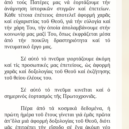
ἀπό τούς Πατέρες μας νά ἑορτάζουμε τήν
ἀνάμνηση ἱστορικῶν στιγμῶν καί ἐπετείων.
Κάθε τέτοια ἐπέτειος ἀποτελεῖ ἀφορμή χαρᾶς
καί εὐχαριστίας τοῦ Θεοῦ, γιά τήν εὐλογία καί
τήν χάρη Του, τήν ὁποία ἀπολαμβάνουμε στήν
κοινωνίᾳ μας μαζί Του, ὅπως ἐκφράζεται μέσα
ἀπό τήν ποικίλη δραστηριότητα καί τό
πνευματικό ἔργο μας.
Σέ αὐτό τό πνεῦμα γιορτάζουμε ἀκόμη
καί τίς προσωπικές μας ἐπετείους, ὡς ἀφορμή
χαρᾶς καί δοξολογίας τοῦ Θεοῦ καί ἐκζήτησης
τοῦ θείου ἐλέους του.
Σέ αὐτό τό πνεῦμα κινεῖται καί ὁ
σημερινός ἑορτασμός τῆς Πρωτοχρονιᾶς.
Πέρα ἀπό τά κοσμικά δεδομένα, ἡ
πρώτη ἡμέρα τοῦ ἔτους γίνεται γιά ἐμᾶς πρῶτα
ἀπ’ὅλα μιά ἀφορμή δοξολογίας τοῦ Θεοῦ, διότι
μᾶς ἐπιτρέπει τήν εἴσοδο σέ ἕνα ἀκόμη νέο