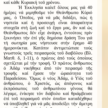
καί κάθε Κυριακή τοῦ χρόνου.
Ἡ Ἐκκλησία καλεῖ ὅλους μας γιά 40
ἡμέρες νά μιμηθοῦμε τόν Θεάνθρωπο Κύριό
μας, ὁ Ὁποῖος, γιά νά μᾶς διδάξει, πώς ἡ
νηστεία καί ἡ προσευχή εἶναι ἀπαραίτητα
στοιχεῖα στή ζωή καί τό ἔργο μας, ἄν καί ὡς
Θεάνθρωπος δέν εἶχε ἀνάγκη, ἐντούτοις πρίν
ξεκινήσει τήν ἐπί γῆς δημόσια δράση Του γιά
τή σωτηρία μας
νήστευσε στ
ή
ν
ἔ
ρημο 40
ἡμερονύκτια. Κατόπιν ἀντιμετώπισε το
ύ
ς
γνωστο
ύ
ς τρε
ῖ
ς πειρασμο
ύ
ς το
ῦ
διαβ
ό
λου
(Βλ.
Ματθ. δ, 1-11),
ὁ πρῶτος ἀπό τούς ὁποίους
σχετίζεται μέ τήν τροφή. Ὁ πρῶτος ἄνθρωπος
ὁ Ἀδάμ νικήθηκε ἀπό τόν πειρασμό τῆς
τροφῆς καί ἔχασε τήν ὡραιότητα τοῦ
Παραδείσου. Ὅμως ὁ νέος Ἀδάμ, ὁ Υἱός τοῦ
ἀνθρώπου, ὁ Χριστός, ὡς ἀπόγονος καί
ἐκπρόσωπος τοῦ ἀνθρωπίνου γένους θά
λέγαμε, ἐνίκησε τόν διάβολο καί θριάμβευσε
ἐπί τοῦ πειρασμοῦ στόν ὁποῖον καταδέχθηκε
νά ὑποβληθεῖ γιά νά μᾶς ἀποδείξει τήν ἄμετρη