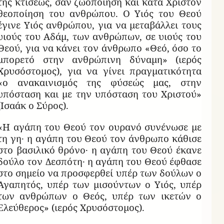
της κτίσεως, σαν ζωοποίηση και κατά Χριστόν
θεοποίηση του ανθρώπου. Ο Υιός του Θεού
έγινε Υιός ανθρώπου, για να μεταβάλλει τους
υιούς του Αδάμ, των ανθρώπων, σε υιούς του
Θεού, για να κάνει τον άνθρωπο «Θεό, όσο το
μπορετό στην ανθρώπινη δύναμη» (ιερός
Χρυσόστομος), για να γίνει πραγματικότητα
«ο ανακαινισμός της φύσεώς μας, στην
υπόσταση και με την υπόσταση του Χριστού»
(Ισαάκ ο Σύρος).
«Η αγάπη του Θεού τον ουρανό συνένωσε με
τη γη· η αγάπη του Θεού τον άνθρωπο κάθισε
στο βασιλικό θρόνο· η αγάπη του Θεού έκανε
δούλο τον Δεσπότη· η αγάπη του Θεού έφθασε
στο σημείο να προσφερθεί υπέρ των δούλων ο
Αγαπητός, υπέρ των μισούντων ο Υιός, υπέρ
των ανθρώπων ο Θεός, υπέρ των ικετών ο
Ελεύθερος» (ιερός Χρυσόστομος).