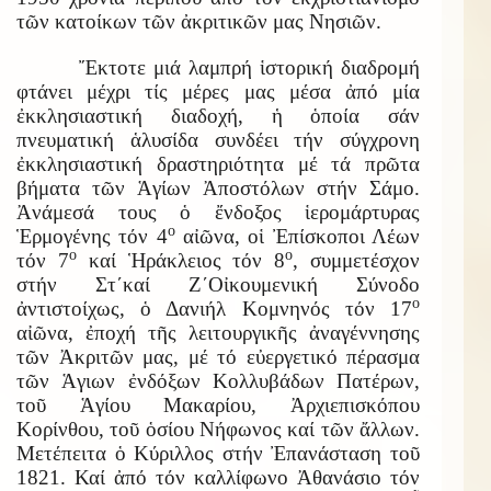
τῶν κατοίκων τῶν ἀκριτικῶν μας Νησιῶν.
Ἔκτοτε μιά λαμπρή ἱστορική διαδρομή
φτάνει μέχρι τίς μέρες μας μέσα ἀπό μία
ἐκκλησιαστική διαδοχή, ἡ ὁποία σάν
πνευματική ἁλυσίδα συνδέει τήν σύγχρονη
ἐκκλησιαστική δραστηριότητα μέ τά πρῶτα
βήματα τῶν Ἁγίων Ἀποστόλων στήν Σάμο.
Ἀνάμεσά τους ὁ ἔνδοξος ἱερομάρτυρας
ο
Ἑρμογένης τόν 4
αἰῶνα, οἱ Ἐπίσκοποι Λέων
ο
ο
τόν 7
καί Ἡράκλειος τόν 8
, συμμετέσχον
στήν Στ΄καί Ζ΄Οἰκουμενική Σύνοδο
ο
ἀντιστοίχως, ὁ Δανιήλ Κομνηνός τόν 17
αἰῶνα, ἐποχή τῆς λειτουργικῆς ἀναγέννησης
τῶν Ἀκριτῶν μας, μέ τό εὐεργετικό πέρασμα
τῶν Ἁγιων ἐνδόξων Κολλυβάδων Πατέρων,
τοῦ Ἁγίου Μακαρίου, Ἀρχιεπισκόπου
Κορίνθου, τοῦ ὁσίου Νήφωνος καί τῶν ἄλλων.
Μετέπειτα ὁ Κύριλλος στήν Ἐπανάσταση τοῦ
1821. Καί ἀπό τόν καλλίφωνο Ἀθανάσιο τόν