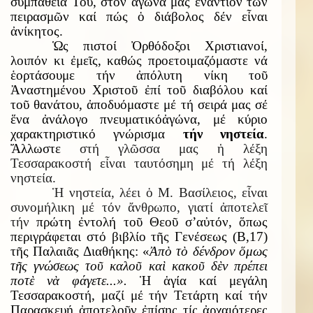
συμπάθειά Του, στόν ἀγῶνα μας ἐναντίον τῶν
πειρασμῶν καί πώς ὁ διάβολος δέν εἶναι
ἀνίκητος.
Ὡς
πιστοί Ὀρθόδοξοι Χριστιανοί,
λοιπόν κι ἐμεῖς, καθώς προετοιμαζόμαστε νά
ἑορτάσουμε τήν ἀπόλυτη νίκη τοῦ
Ἀναστημένου Χριστοῦ ἐπί τοῦ διαβόλου καί
τοῦ θανάτου, ἀποδυόμαστε μέ τή σειρά μας σέ
ἕνα ἀν
ά
λογο πνευματικ
ό
ἀ
γ
ώ
να, μέ κύριο
χαρακτηριστικό γνώρισμα
τ
ήν
νηστε
ί
α
.
Ἄλλωστε
στή γλῶσσα μας ἡ λέξη
Τεσσαρακοστή εἶναι ταυτόσημη μέ τή λέξη
νηστεία.
Ἡ νηστεία, λέει ὁ Μ. Βασίλειος, εἶναι
συνομήλικη μέ τόν ἄνθρωπο, γιατί ἀποτελεῖ
τήν
πρώτη ἐντολή τοῦ Θεοῦ σ’αὐτόν, ὅπως
περιγράφεται στό βιβλίο τῆς Γενέσεως (Β,17)
τῆς Παλαιᾶς Διαθήκης: «
Ἀ
π
ὸ
τ
ὸ
δένδρον
ὅ
μως
τ
ῆ
ς γνώσεως το
ῦ
καλο
ῦ
κα
ὶ
κακο
ῦ
δ
ὲ
ν πρέπει
ποτ
ὲ
ν
ὰ
φάγετε...».
Ἡ ἁγία καί μεγάλη
Τεσσαρακοστή, μαζί μέ τήν Τετάρτη καί τήν
Παρασκευή ἀποτελοῦν ἐπίσης τίς ἀρχαιότερες