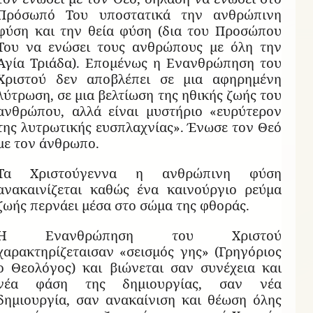
Πρόσωπό Του υποστατικά την ανθρώπινη
φύση και την θεία φύση (δια του Προσώπου
Του να ενώσει τους ανθρώπους με όλη την
Αγία Τριάδα). Επομένως η Ενανθρώπηση του
Χριστού δεν αποβλέπει σε μια αφηρημένη
λύτρωση, σε μια βελτίωση της ηθικής ζωής του
ανθρώπου, αλλά είναι μυστήριο «ευρύτερον
της λυτρωτικής ευσπλαχνίας». Ένωσε τον Θεό
με τον άνθρωπο.
Τα Χριστούγεννα η ανθρώπινη φύση
ανακαινίζεται καθώς ένα καινούργιο ρεύμα
ζωής περνάει μέσα στο σώμα της φθοράς.
Η Ενανθρώπηση του Χριστού
χαρακτηρίζεταισαν «σεισμός γης» (Γρηγόριος
ο Θεολόγος) και βιώνεται σαν συνέχεια και
νέα φάση της δημιουργίας, σαν νέα
δημιουργία, σαν ανακαίνιση και θέωση όλης