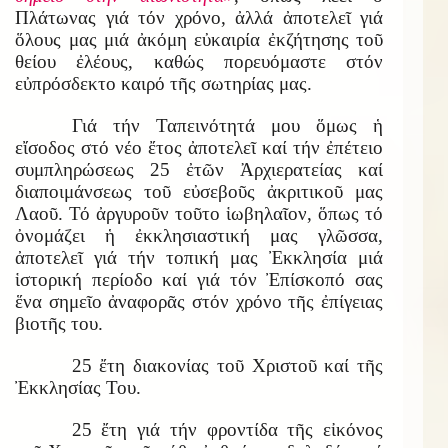
Πλάτωνας γιά τόν χρόνο, ἀλλά ἀποτελεῖ γιά
ὅλους μας μιά ἀκόμη εὐκαιρία ἐκζήτησης τοῦ
θείου ἐλέους, καθώς πορευόμαστε στόν
εὐπρόσδεκτο καιρό τῆς σωτηρίας μας.
Γιά τήν Ταπεινότητά μου ὅμως ἡ
εἴσοδος στό νέο ἔτος ἀποτελεῖ καί τήν ἐπέτειο
συμπληρώσεως 25 ἐτῶν Ἀρχιερατείας καί
διαποιμάνσεως τοῦ εὐσεβοῦς ἀκριτικοῦ μας
Λαοῦ. Τό ἀργυροῦν τοῦτο ἱωβηλαῖον, ὅπως τό
ὀνομάζει ἡ ἐκκλησιαστική μας γλῶσσα,
ἀποτελεῖ γιά τήν τοπική μας Ἐκκλησία μιά
ἱστορική περίοδο καί γιά τόν Ἐπίσκοπό σας
ἕνα σημεῖο ἀναφορᾶς στόν χρόνο τῆς ἐπίγειας
βιοτῆς του.
25 ἔτη διακονίας τοῦ Χριστοῦ καί τῆς
Ἐκκλησίας Του.
25 ἔτη γιά τήν φροντίδα τῆς εἰκόνος