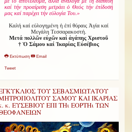
μέ τό ἀποτέλεσμα, ἀλλά ἀνάλογα μέ τή διάθεση
καί τήν προαίρεση μετράει ὁ Θεός τήν ἐπίδοσή
μας καί παρέχει τήν εὐλογία Του.»
Καλή καί εὐλογημένη ἡ ἐπί θύραις Ἁγία καί
Μεγάλη Τεσσαρακοστή.
Μετά πολλῶν εὐχῶν καί ἀγάπης Χριστοῦ
†
Ὁ Σάμου καί Ἰκαρίας Εὐσέβιος
Εκτύπωση
Email
Tweet
ΕΓΚΥΚΛΙΟΣ ΤΟΥ ΣΕΒΑΣΜΙΩΤΑΤΟΥ
ΜΗΤΡΟΠΟΛΙΤΟΥ ΣΑΜΟΥ ΚΑΙ ΙΚΑΡΙΑΣ
κ. κ. ΕΥΣΕΒΙΟΥ ΕΠΙ ΤΗι ΕΟΡΤΗι ΤΩΝ
ΘΕΟΦΑΝΕΙΩΝ