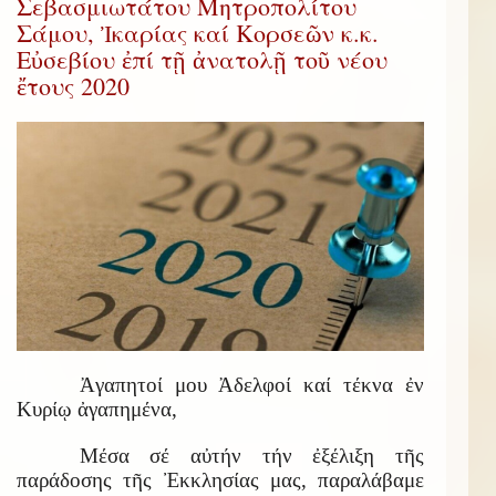
Σεβασμιωτάτου Μητροπολίτου
Σάμου, Ἰκαρίας καί Κορσεῶν κ.κ.
Εὐσεβίου ἐπί τῇ ἀνατολῇ τοῦ νέου
ἔτους 2020
Ἀγαπητοί μου Ἀδελφοί καί τέκνα ἐν
Κυρίῳ ἀγαπημένα,
Μέσα σέ αὐτήν τήν ἐξέλιξη τῆς
παράδοσης τῆς Ἐκκλησίας μας, παραλάβαμε