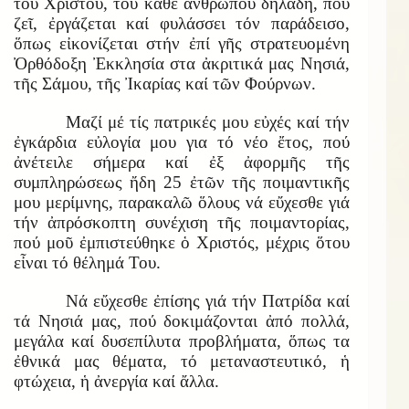
τοῦ Χριστοῦ, τοῦ κάθε ἀνθρώπου δηλαδή, πού
ζεῖ, ἐργάζεται καί φυλάσσει τόν παράδεισο,
ὅπως εἰκονίζεται στήν ἐπί γῆς στρατευομένη
Ὀρθόδοξη Ἐκκλησία στα ἀκριτικά μας Νησιά,
τῆς Σάμου, τῆς Ἰκαρίας καί τῶν Φούρνων.
Μαζί μέ τίς πατρικές μου εὐχές καί τήν
ἐγκάρδια εὐλογία μου για τό νέο ἔτος, πού
ἀνέτειλε σήμερα καί ἐξ ἀφορμῆς τῆς
συμπληρώσεως ἤδη 25 ἐτῶν τῆς ποιμαντικῆς
μου μερίμνης, παρακαλῶ ὅλους νά εὔχεσθε γιά
τήν ἀπρόσκοπτη συνέχιση τῆς ποιμαντορίας,
πού μοῦ ἐμπιστεύθηκε ὁ Χριστός, μέχρις ὅτου
εἶναι τό θέλημά Του.
Νά εὔχεσθε ἐπίσης γιά τήν Πατρίδα καί
τά Νησιά μας, πού δοκιμάζονται ἀπό πολλά,
μεγάλα καί δυσεπίλυτα προβλήματα, ὅπως τα
ἐθνικά μας θέματα, τό μεταναστευτικό, ἡ
φτώχεια, ἡ ἀνεργία καί ἄλλα.