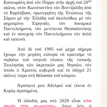
οῦ
Καπουράλη ἀπό τόν Πύργο στήν ἀρχή τοῦ 20
αἰῶνα, στόν Κωνσταντῖνο τόν Βοντζαλίδη ἀπό
τό Καρλόβασι, πρωτεργάτη τῆς Ἑνώσεως τῆς
Σάμου μέ τήν Ἑλλάδα καί ἀκολούθως μέ τόν
φημισμένο Εἰρηναῖο, τόν δυναμικό
Παντελεήμονα, τόν μετέπειτα Θεσσαλονίκης
καί ἐν συνεχείᾳ τόν Παντελεήμονα τόν ἁπλό
καί ταπεινό.
Ἀπό δέ τοῦ 1995 καί μέχρι σήμερα
ἔχουμε τήν μεγάλη εὐλογία νά κρατοῦμε τό
πηδάλιο τοῦ νοητοῦ πλοίου τῆς τοπικῆς
Ἐκκλησίας τῶν ἀκριτικῶν μας Νησιῶν, τόν
ὁποῖο ὁ Χριστός κυβερνᾶ καί τό ὁδηγεῖ 21
αἰῶνες τώρα στή θάλασσα τοῦ κόσμου.
Ἀγαπητοί μου Ἀδελφοί καί τέκνα ἐν
Κυρίῳ ἀγαπημένα,
Ἡ εἴσοδός μας στό 2020 εἶναι «
ἕνα
σημεῖο στήν αἰωνιότητα»
, ὅπως λέει ὁ