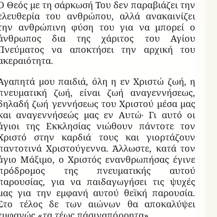
Ο Θεός με τη σάρκωσή Του δεν παραβιάζει την
ελευθερία του ανθρώπου, αλλά ανακαινίζει
την ανθρώπινη φύση του για να μπορεί ο
άνθρωπος δια της χάριτος του Αγίου
Πνεύματος να αποκτήσει την αρχική του
ακεραιότητα.
Αγαπητά μου παιδιά, όλη η εν Χριστώ ζωή, η
πνευματική ζωή, είναι ζωή αναγεννήσεως,
δηλαδή ζωή γεννήσεως του Χριστού μέσα μας
και αναγεννήσεώς μας εν Αυτώ· Γι αυτό οι
άγιοι της Εκκλησίας νιώθουν πάντοτε τον
Χριστό στην καρδιά τους και γιορτάζουν
παντοτινά Χριστούγεννα. Άλλωστε, κατά τον
άγιο Μάξιμο, ο Χριστός ενανθρωπήσας έγινε
πρόδρομος της πνευματικής αυτού
παρουσίας, για να παιδαγωγήσει τις ψυχές
μας για την εμφανή αυτού θεϊκή παρουσία.
Στο τέλος δε των αιώνων θα αποκαλύψει
εμφανώς «τα τέως πάσιναπόρρητα».