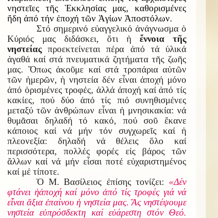
νηστεῖες τῆς Ἐκκλησίας μας, καθορισμένες
ἤδη ἀπό τήν ἐποχή τῶν Ἁγίων Ἀποστόλων.
Στό σημερινό εὐαγγελικό ἀνάγνωσμα ὁ
Κύριός μας διδάσκει, ὅτι ἡ
ἔννοια τῆς
νηστείας
προεκτείνεται πέρα ἀπό τά ὑλικά
ἀγαθά καί στά πνευματικά ζητήματα τῆς ζωῆς
μας. Ὅπως ἀκοῦμε καί στά τροπάρια αὐτῶν
τῶν ἡμερῶν, ἡ νηστεία δέν εἶναι ἀποχή μόνο
ἀπό ὁρισμένες τροφές, ἀλλά ἀποχή καί ἀπό τίς
κακίες, πού δύο ἀπό τίς πιό συνηθισμένες
μεταξύ τῶν ἀνθρώπων εἶναι ἡ μνησικακία: νά
θυμᾶσαι δηλαδή τό κακό, πού σοῦ ἔκανε
κάποιος καί νά μήν τόν συγχωρεῖς καί ἡ
πλεονεξία: δηλαδή νά θέλεις ὅλο καί
περισσότερα, πολλές φορές εἰς βάρος τῶν
ἄλλων καί νά μήν εἶσαι ποτέ εὐχαριστημένος
καί μέ τίποτε.
Ὁ Μ. Βασίλειος ἐπίσης τονίζει:
«Δέν
φτάνει
ἡ
ἀ
ποχή καί μόνο
ἀ
πό τίς τροφές γιά νά
ε
ἶ
ναι
ἄ
ξια
ἐ
παίνου
ἡ
νηστεία μας.
Ἄ
ς νηστέψουμε
νηστεία ε
ὐ
πρόσδεκτη καί ε
ὐ
άρεστη στόν Θεό.