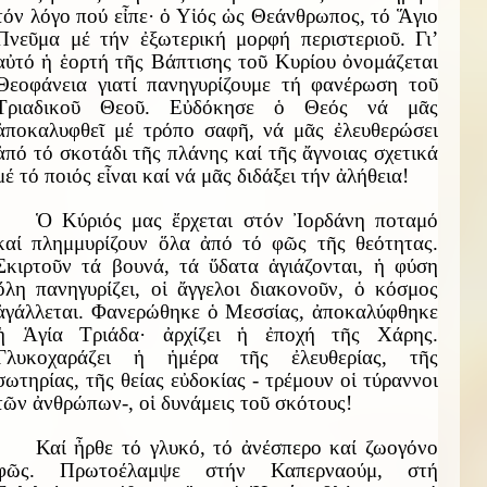
τόν λόγο πού εἶπε· ὁ Υἱός ὡς Θεάνθρωπος, τό Ἅγιο
Πνεῦμα μέ τήν ἐξωτερική μορφή περιστεριοῦ. Γι’
αὐτό ἡ ἑορτή τῆς Βάπτισης τοῦ Κυρίου ὀνομάζεται
Θεοφάνεια γιατί πανηγυρίζουμε τή φανέρωση τοῦ
Τριαδικοῦ Θεοῦ. Εὐδόκησε ὁ Θεός νά μᾶς
ἀποκαλυφθεῖ μέ τρόπο σαφῆ, νά μᾶς ἐλευθερώσει
ἀπό τό σκοτάδι τῆς πλάνης καί τῆς ἄγνοιας σχετικά
μέ τό ποιός εἶναι καί νά μᾶς διδάξει τήν ἀλήθεια!
Ὁ Κύριός μας ἔρχεται στόν Ἰορδάνη ποταμό
καί πλημμυρίζουν ὅλα ἀπό τό φῶς τῆς θεότητας.
Σκιρτοῦν τά βουνά, τά ὕδατα ἁγιάζονται, ἡ φύση
ὅλη πανηγυρίζει, οἱ ἄγγελοι διακονοῦν, ὁ κόσμος
ἀγάλλεται. Φανερώθηκε ὁ Μεσσίας, ἀποκαλύφθηκε
ἡ Ἁγία Τριάδα· ἀρχίζει ἡ ἐποχή τῆς Χάρης.
Γλυκοχαράζει ἡ ἡμέρα τῆς ἐλευθερίας, τῆς
σωτηρίας, τῆς θείας εὐδοκίας - τρέμουν οἱ τύραννοι
τῶν ἀνθρώπων-, οἱ δυνάμεις τοῦ σκότους!
Καί ἦρθε τό γλυκό, τό ἀνέσπερο καί ζωογόνο
φῶς. Πρωτοέλαμψε στήν Καπερναούμ, στή