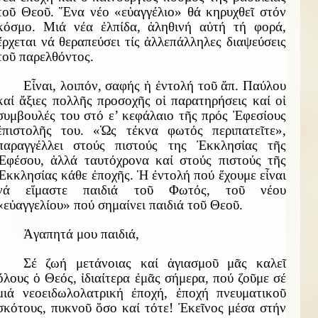
τοῦ Θεοῦ. Ἕνα νέο «εὐαγγέλιο» θά κηρυχθεῖ στόν
κόσμο. Μιά νέα ἐλπίδα, ἀληθινή αὐτή τή φορά,
ἔρχεται νά θεραπεύσει τίς ἀλλεπάλληλες διαψεύσεις
τοῦ παρελθόντος.
Εἶναι, λοιπόν, σαφής ἡ ἐντολή τοῦ ἄπ. Παύλου
καί ἄξιες πολλῆς προσοχῆς οἱ παρατηρήσεις καί οἱ
συμβουλές του στό ε’ κεφάλαιο τῆς πρός Ἐφεσίους
ἐπιστολῆς του. «Ὡς τέκνα φωτός περιπατεῖτε»,
παραγγέλλει στούς πιστούς της Ἐκκλησίας τῆς
Ἐφέσου, ἀλλά ταυτόχρονα καί στούς πιστούς τῆς
Ἐκκλησίας κάθε ἐποχῆς. Ἡ ἐντολή πού ἔχουμε εἶναι
νά εἴμαστε παιδιά τοῦ Φωτός, τοῦ νέου
«εὐαγγελίου» πού σημαίνει παιδιά τοῦ Θεοῦ.
Ἀγαπητά μου παιδιά,
Σέ ζωή μετάνοιας καί ἁγιασμοῦ μᾶς καλεῖ
ὅλους ὁ Θεός, ἰδιαίτερα ἐμᾶς σήμερα, πού ζοῦμε σέ
μιά νεοειδωλολατρική ἐποχή, ἐποχή πνευματικοῦ
σκότους, πυκνοῦ ὅσο καί τότε! Ἐκεῖνος μέσα στήν