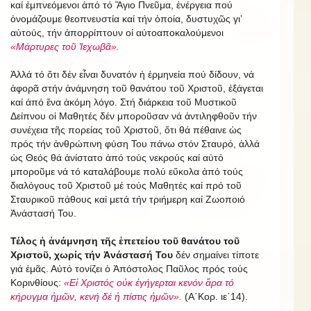
καί ἐμπνεόμενοι ἀπό τό Ἅγιο Πνεῦμα, ἐνέργεια πού
ὀνομάζουμε θεοπνευστία καί τήν ὁποία, δυστυχῶς γι’
αὐτούς, τήν ἀπορρίπτουν οἱ αὐτοαποκαλούμενοι
«Μάρτυρες τοῦ Ἰεχωβᾶ».
Ἀλλά τό ὅτι δέν εἶναι δυνατόν ἡ ἑρμηνεία πού δίδουν, νά
ἀφορᾶ στήν ἀνάμνηση τοῦ θανάτου τοῦ Χριστοῦ, ἐξάγεται
καί ἀπό ἕνα ἀκόμη λόγο. Στή διάρκεια τοῦ Μυστικοῦ
Δείπνου οἱ Μαθητές δέν μποροῦσαν νά ἀντιληφθοῦν τήν
συνέχεια τῆς πορείας τοῦ Χριστοῦ, ὅτι θά πέθαινε ὡς
πρός τήν ἀνθρώπινη φύση Του πάνω στόν Σταυρό, ἀλλά
ὡς Θεός θά ἀνίστατο ἀπό τούς νεκρούς καί αὐτό
μποροῦμε νά τό καταλάβουμε πολύ εὔκολα ἀπό τούς
διαλόγους τοῦ Χριστοῦ μέ τούς Μαθητές καί πρό τοῦ
Σταυρικοῦ πάθους καί μετά τήν τριήμερη καί Ζωοποιό
Ἀνάστασή Του.
Τέλος ἡ ἀνάμνηση τῆς ἐπετείου τοῦ θανάτου τοῦ
Χριστοῦ, χωρίς τήν Ἀνάστασή Του
δέν σημαίνει τίποτε
γιά ἐμᾶς. Αὐτό τονίζει ὁ Ἀπόστολος Παῦλος πρός τούς
Κορινθίους:
«Εἰ Χριστός οὐκ ἐγήγερται κενόν ἄρα τό
κήρυγμα ἡμῶν, κενή δέ ἡ πίστις ἡμῶν».
(Α΄Κορ. ιε΄14).