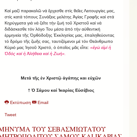
Καί μαζί παρακαλῶ νά ἔρχεσθε στίς θεῖες Λειτουργίες μας,
στίς κατά τόπους Συνάξεις μελέτης Ἁγίας Γραφῆς καί στά
Κηρύγματα γιά νά ζεῖτε τήν ζωή τοῦ Χριστοῦ καί νά
διδάσκεσθε τόν λόγο Του μέσα ἀπό τήν αὐθεντική
ἑρμηνεία τῆς Ὀρθόδοξης Ἐκκλησίας μας, ἐπαληθεύοντας
τό δρόμο τῆς ζωῆς σας, ταυτιζόμενοι μέ τόν Θεάνθρωπο
Κύριό μας Ἰησοῦ Χριστό, ὁ ὁποῖος μᾶς εἶπε:
«ἐγώ εἰμί ἡ
Ὁδός καί ἡ Ἀλήθεια καί ἡ Ζωή».
Μετά τῆς ἐν Χριστῷ ἀγάπης και εὐχῶν
† Ὁ Σάμου καί Ἰκαρίας Εὐσέβιος
Εκτύπωση
Email
Tweet
ΜΗΝΥΜΑ ΤΟΥ ΣΕΒΑΣΜΙΩΤΑΤΟΥ
ΜΗΤΡΟΠΟΛΙΤΟΥ ΣΑΜΟΥ ΚΑΙ ΙΚΑΡΙΑΣ