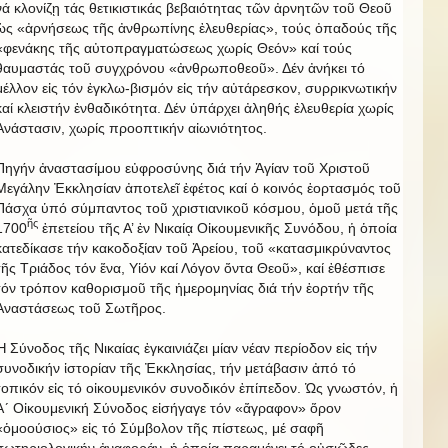
νά κλονίζῃ τάς θετικιστικάς βεβαιότητας τῶν ἀρνητῶν τοῦ Θεοῦ
ὡς «ἀρνήσεως τῆς ἀνθρωπίνης ἐλευθερίας», τούς ὀπαδούς τῆς
«φενάκης τῆς αὐτοπραγματώσεως χωρίς Θεόν» καί τούς
θαυμαστάς τοῦ συγχρόνου «ἀνθρωποθεοῦ». Δέν ἀνήκει τό
μέλλον εἰς τόν ἐγκλω-βισμόν εἰς τήν αὐτάρεσκον, συρρικνωτικήν
καί κλειστήν ἐνθαδικότητα. Δέν ὑπάρχει ἀληθής ἐλευθερία χωρίς
Ἀνάστασιν, χωρίς προοπτικήν αἰωνιότητος.
Πηγήν ἀναστασίμου εὐφροσύνης διά τήν Ἁγίαν τοῦ Χριστοῦ
Μεγάλην Ἐκκλησίαν ἀποτελεῖ ἐφέτος καί ὁ κοινός ἑορτασμός τοῦ
Πάσχα ὑπό σύμπαντος τοῦ χριστιανικοῦ κόσμου, ὁμοῦ μετά τῆς
ῆς
1700
ἐπετείου τῆς Α’ ἐν Νικαίᾳ Οἰκουμενικῆς Συνόδου, ἡ ὁποία
κατεδίκασε τήν κακοδοξίαν τοῦ Ἀρείου, τοῦ «κατασμικρύναντος
τῆς Τριάδος τόν ἕνα, Υἱόν καί Λόγον ὄντα Θεοῦ», καί ἐθέσπισε
τόν τρόπον καθορισμοῦ τῆς ἡμερομηνίας διά τήν ἑορτήν τῆς
Ἀναστάσεως τοῦ Σωτῆρος.
Ἡ Σύνοδος τῆς Νικαίας ἐγκαινιάζει μίαν νέαν περίοδον εἰς τήν
συνοδικήν ἱστορίαν τῆς Ἐκκλησίας, τήν μετάβασιν ἀπό τό
τοπικόν εἰς τό οἰκουμενικόν συνοδικόν ἐπίπεδον. Ὡς γνωστόν, ἡ
Α´ Οἰκουμενική Σύνοδος εἰσήγαγε τόν «ἄγραφον» ὅρον
«ὁμοούσιος» εἰς τό Σύμβολον τῆς πίστεως, μέ σαφῆ
σωτηριολογικήν ἀναφοράν, ἡ ὁποία παραμένει τό οὐσιῶδες