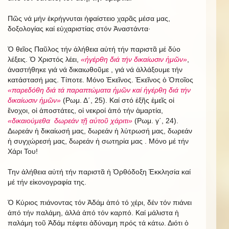
Πῶς νά μήν ἐκρήγνυται ἡφαίστειο χαρᾶς μέσα μας,
δοξολογίας καί εὐχαριστίας στόν Ἀναστάντα·
Ὁ θεῖος Παῦλος τήν ἀλήθεια αὐτή τήν παριστᾶ μέ δύο
λέξεις. Ὁ Χριστός λέει,
«ἠγέρθη διά τήν δικαίωσιν ἡμῶν»
,
ἀναστήθηκε γιά νά δικαιωθοῦμε , γιά νά ἀλλάξουμε τήν
κατάστασή μας. Τίποτε. Μόνο Ἐκεῖνος. Ἐκεῖνος ὁ Ὁποῖος
«παρεδόθη διά τά παραπτώματα ἡμῶν καί ἡγέρθη διά τήν
δικαίωσιν ἡμῶν»
(Ρωμ. Δ΄, 25). Καί στό ἐξῆς ἐμεῖς οἱ
ἔνοχοι, οἱ ἀποστάτες, οἱ νεκροί ἀπό τήν ἁμαρτία,
«δικαιούμεθα δωρεάν τῇ αὐτοῦ χάριτι»
(Ρωμ. γ΄, 24).
Δωρεάν ἡ δικαίωσή μας, δωρεάν ἡ λύτρωσή μας, δωρεάν
ἡ συγχώρεσή μας, δωρεάν ἡ σωτηρία μας . Μόνο μέ τήν
Χάρι Του!
Την ἀλήθεια αὐτή τήν παριστᾶ ἡ Ὀρθόδοξη Ἐκκλησία καί
μέ τήν εἰκονογραφία της.
Ὁ Κύριος πιάνοντας τόν Ἀδάμ ἀπό τό χέρι, δέν τόν πιάνει
ἀπό τήν παλάμη, ἀλλά ἀπό τόν καρπό. Καί μάλιστα ἡ
παλάμη τοῦ Ἀδάμ πέφτει ἀδύναμη πρός τά κάτω. Διότι ὁ