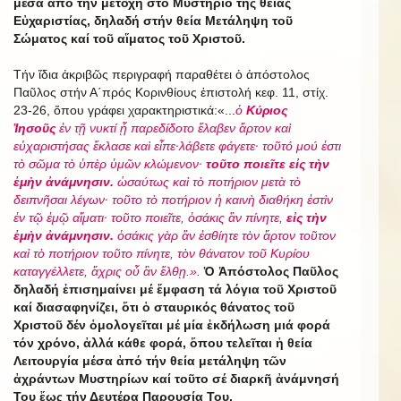
μέσα ἀπό τήν μετοχή στό Μυστήριο τῆς θείας
Εὐχαριστίας, δηλαδή στήν θεία Μετάληψη τοῦ
Σώματος καί τοῦ αἵματος τοῦ Χριστοῦ.
Τήν ἴδια ἀκριβῶς περιγραφή παραθέτει ὁ ἀπόστολος
Παῦλος στήν Α΄πρός Κορινθίους ἐπιστολή κεφ. 11, στίχ.
23-26, ὅπου γράφει χαρακτηριστικά:«...
ὁ
Κύριος
Ἰησοῦς
ἐν τῇ νυκτί ᾗ παρεδίδοτο ἔλαβεν ἄρτον καὶ
εὐχαριστήσας ἔκλασε καὶ εἶπε·λάβετε φάγετε· τοῦτό μού ἐστι
τὸ σῶμα τὸ ὑπὲρ ὑμῶν κλώμενον·
τοῦτο ποιεῖτε εἰς τὴν
ἐμὴν ἀνάμνησιν.
ὡσαύτως καὶ τὸ ποτήριον μετὰ τὸ
δειπνῆσαι λέγων· τοῦτο τὸ ποτήριον ἡ καινὴ διαθήκη ἐστὶν
ἐν τῷ ἐμῷ αἵματι· τοῦτο ποιεῖτε, ὁσάκις ἂν πίνητε,
εἰς τὴν
ἐμὴν ἀνάμνησιν.
ὁσάκις γὰρ ἂν ἐσθίητε τὸν ἄρτον τοῦτον
καὶ τὸ ποτήριον τοῦτο πίνητε, τὸν θάνατον τοῦ Κυρίου
καταγγέλλετε, ἄχρις οὗ ἂν ἔλθῃ.».
Ὁ Ἀπόστολος Παῦλος
δηλαδή ἐπισημαίνει μέ ἔμφαση τά λόγια τοῦ Χριστοῦ
καί διασαφηνίζει, ὅτι ὁ σταυρικός θάνατος τοῦ
Χριστοῦ δέν ὁμολογεῖται μέ μία ἐκδήλωση μιά φορά
τόν χρόνο, ἀλλά κάθε φορά, ὅπου τελεῖται ἡ θεία
Λειτουργία μέσα ἀπό τήν θεία μετάληψη τῶν
ἀχράντων Μυστηρίων καί τοῦτο σέ διαρκῆ ἀνάμνησή
Του ἕως τήν Δευτέρα Παρουσία Του.