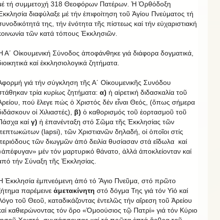
μέ τή συμμετοχή 318 Θεοφόρων Πατέρων. Ἡ Ὀρθόδοξη
Ἐκκλησία διαφύλαξε μέ τήν ἐπιφοίτηση τοῦ Ἁγίου Πνεύματος τή
συνοδικότητά της, τήν ἑνότητα τῆς πίστεως καί τήν εὐχαριστιακή
κοινωνία τῶν κατά τόπους Ἐκκλησιῶν.
Ἡ Α΄ Οἰκουμενική Σύνοδος ἀποφάνθηκε γιά διάφορα δογματικά,
διοικητικά καί ἐκκλησιολογικά ζητήματα.
Ἀφορμή γιά τήν σύγκληση τῆς Α΄ Οἰκουμενικῆς Συνόδου
στάθηκαν τρία κυρίως ζητήματα:
α)
ἡ αἱρετική διδασκαλία τοῦ
Ἀρείου, πού ἔλεγε πώς ὁ Χριστός δέν εἶναι Θεός, (ὅπως σήμερα
διδάσκουν οἱ Χιλιαστές),
β)
ὁ καθορισμός τοῦ ἑορτασμοῦ τοῦ
Πάσχα καί
γ)
ἡ ἐπανένταξη στό Σῶμα τῆς Ἐκκλησίας τῶν
πεπτωκώτων (lapsi), τῶν Χριστιανῶν δηλαδή, οἱ ὁποῖοι στίς
περιόδους τῶν διωγμῶν ἀπό δειλία θυσίασαν στά εἴδωλα καί
«ἀπέφυγαν» μέν τόν μαρτυρικό θάνατο, ἀλλά ἀποκλείονταν καί
ἀπό τήν Σύναξη τῆς Ἐκκλησίας.
Ἡ Ἐκκλησία ἐμπνεόμενη ἀπό τό Ἅγιο Πνεῦμα, στό πρῶτο
ζήτημα παρέμεινε
ἀμετακίνητη
στό δόγμα Της γιά τόν Υἱό καί
Λόγο τοῦ Θεοῦ, καταδικάζοντας ἐντελῶς τήν αἵρεση τοῦ Ἀρείου
καί καθιερώνοντας τόν ὅρο «Ὁμοούσιος τῷ Πατρί» γιά τόν Κύριο