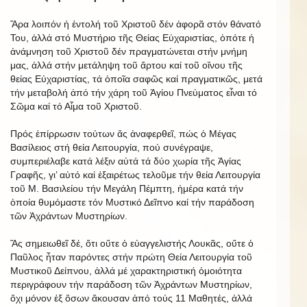
Ἄρα λοιπόν ἡ ἐντολή τοῦ Χριστοῦ δέν ἀφορᾶ στόν θάνατό
Του, ἀλλά στό Μυστήριο τῆς Θείας Εὐχαριστίας, ὁπότε ἡ
ἀνάμνηση τοῦ Χριστοῦ δέν πραγματώνεται στήν μνήμη
μας, ἀλλά στήν μετάληψη τοῦ ἄρτου καί τοῦ οἴνου τῆς
θείας Εὐχαριστίας, τά ὁποῖα σαφῶς καί πραγματικῶς, μετά
τήν μεταβολή ἀπό τήν χάρη τοῦ Ἁγίου Πνεύματος εἶναι τό
Σῶμα καί τό Αἷμα τοῦ Χριστοῦ.
Πρός ἐπίρρωσιν τούτων ἄς ἀναφερθεῖ, πώς ὁ Μέγας
Βασίλειος στή θεία Λειτουργία, πού συνέγραψε,
συμπεριέλαβε κατά λέξιν αὐτά τά δύο χωρία τῆς Ἁγίας
Γραφῆς, γι’ αὐτό καί ἐξαιρέτως τελοῦμε τήν θεία Λειτουργία
τοῦ Μ. Βασιλείου τήν Μεγάλη Πέμπτη, ἡμέρα κατά τήν
ὁποία θυμόμαστε τόν Μυστικό Δεῖπνο καί τήν παράδοση
τῶν Ἀχράντων Μυστηρίων.
Ἄς σημειωθεῖ δέ, ὅτι οὔτε ὁ εὐαγγελιστής Λουκᾶς, οὔτε ὁ
Παῦλος ἦταν παρόντες στήν πρώτη Θεία Λειτουργία τοῦ
Μυστικοῦ Δείπνου, ἀλλά μέ χαρακτηριστική ὁμοιότητα
περιγράφουν τήν παράδοση τῶν Ἀχράντων Μυστηρίων,
ὄχι μόνον ἐξ ὅσων ἄκουσαν ἀπό τούς 11 Μαθητές, ἀλλά