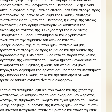
χαρακτηριστικόν τῶν δογμάτων τῆς Ἐκκλησίας. Ἐν τῇ ἐννοίᾳ
ταύτῃ, οἱ ἑορτασμοί τῆς μεγάλης ἐπετείου δέν εἶναι στροφή πρός
τό παρελθόν, ἐφ᾿ ὅσον τό «πνεῦμα τῆς Νικαίας» ἐνυπάρχει
ἀδιαπτώτως εἰς τήν ζωήν τῆς Ἐκκλησίας, ἡ ἑνότης τῆς ὁποίας
συναρτᾶται μέ τήν ὀρθήν κατανόησιν καί ἀνάπτυξιν τῆς
συνοδικῆς ταυτότητός της. Ὁ λόγος περί τῆς Α’ ἐν Νικαίᾳ
Οἰκουμενικῆς Συνόδου ὑπενθυμίζει τά κοινά χριστιανικά
ἀρχέτυπα καί τήν σημασίαν τοῦ ἀγῶνος κατά τῶν
διαστρεβλώσεων τῆς ἀμωμήτου ἡμῶν πίστεως καί μᾶς
προτρέπει νά στραφῶμεν πρός τό βάθος καί τήν οὐσίαν τῆς
παραδόσεως τῆς Ἐκκλησίας. Ὁ δέ κατά τό παρόν ἔτος κοινός
ἑορτασμός τῆς «Ἁγιωτάτης τοῦ Πάσχα ἡμέρας» ἀναδεικνύει τήν
ἐπικαιρότητα τοῦ θέματος, ἡ λύσις τοῦ ὁποίου ὄχι μόνον
ἐκφράζει τόν σεβασμόν τῆς Χριστιανοσύνης πρός τά θεσπίσματα
τῆς Συνόδου τῆς Νικαίας, ἀλλά καί τήν συνείδησιν ὅτι «οὐ
πρέπει ἐν τοιαύτῃ ἁγιότητι εἶναί τινα διαφοράν».
Μέ τοιαῦτα αἰσθήματα, ἔμπλεοι τοῦ φωτός καί τῆς χαρᾶς τῆς
Ἀναστάσεως καί ἀναβοῶντες τό κοσμοχαρμόσυνον «Χριστός
Ἀνέστη», ἄς τιμήσωμεν τήν κλητήν καί ἁγίαν ἡμέραν τοῦ Πάσχα
διά τῆς ὁλοψύχου ὁμολογίας τῆς πίστεως ἡμῶν εἰς τόν θανάτῳ
τόν θάνατον πατήσαντα, πᾶσιν ἀνθρώποις καί ἁπάσῃ τῇ κτίσει