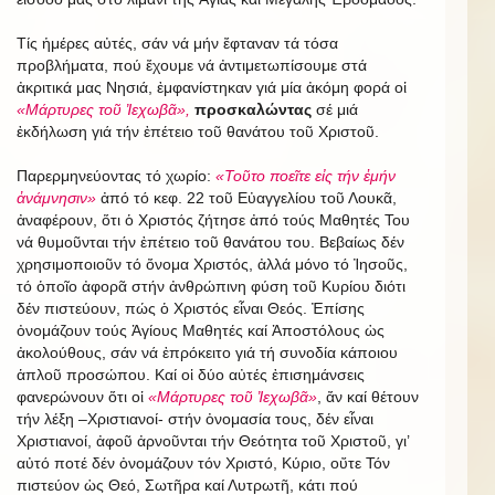
Τίς ἡμέρες αὐτές, σάν νά μήν ἔφταναν τά τόσα
προβλήματα, πού ἔχουμε νά ἀντιμετωπίσουμε στά
ἀκριτικά μας Νησιά, ἐμφανίστηκαν γιά μία ἀκόμη φορά οἱ
«Μάρτυρες τοῦ Ἰεχωβᾶ»,
προσκαλώντας
σέ μιά
ἐκδήλωση γιά τήν ἐπέτειο τοῦ θανάτου τοῦ Χριστοῦ.
Παρερμηνεύοντας τό χωρίο:
«Τοῦτο ποεῖτε εἰς τήν ἐμήν
ἀνάμνησιν»
ἀπό τό κεφ. 22 τοῦ Εὐαγγελίου τοῦ Λουκᾶ,
ἀναφέρουν, ὅτι ὁ Χριστός ζήτησε ἀπό τούς Μαθητές Του
νά θυμοῦνται τήν ἐπέτειο τοῦ θανάτου του. Βεβαίως δέν
χρησιμοποιοῦν τό ὄνομα Χριστός, ἀλλά μόνο τό Ἰησοῦς,
τό ὁποῖο ἀφορᾶ στήν ἀνθρώπινη φύση τοῦ Κυρίου διότι
δέν πιστεύουν, πώς ὁ Χριστός εἶναι Θεός. Ἐπίσης
ὀνομάζουν τούς Ἁγίους Μαθητές καί Ἀποστόλους ὡς
ἀκολούθους, σάν νά ἐπρόκειτο γιά τή συνοδία κάποιου
ἁπλοῦ προσώπου. Καί οἱ δύο αὐτές ἐπισημάνσεις
φανερώνουν ὅτι οἱ
«Μάρτυρες τοῦ Ἰεχωβᾶ»
, ἄν καί θέτουν
τήν λέξη –Χριστιανοί- στήν ὀνομασία τους, δέν εἶναι
Χριστιανοί, ἀφοῦ ἀρνοῦνται τήν Θεότητα τοῦ Χριστοῦ, γι’
αὐτό ποτέ δέν ὀνομάζουν τόν Χριστό, Κύριο, οὔτε Τόν
πιστεύον ὡς Θεό, Σωτῆρα καί Λυτρωτῆ, κάτι πού