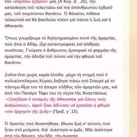
τοῦ
«ἐσχάτου ἐχθροῦ»
μας (Α΄Κορ. ιε΄, 26), τήν
κατανίκηση τοῦ τελευταίου καί πιό ἀπάνθρωπου ἐχθροῦ
μας, τοῦ πικρότατου θανάτου. Ὁ θάνατος πέθανε
τελειωτικά καί θά βασιλεύει πλέον γιά πάντα ἡ ζωή καί ἡ
ἀθανασία.
Ὅπως γνωρίζουμε τό δηλητηριασμένο ποτό τῆς ἁμαρτίας,
πού ἤπιε ὁ Ἀδάμ, εἶχε καταστροφικές καί ὀλέθριες
συνέπειες. Γνώρισε ὁ ἄνθρωπος ἐμπειρικά τό φαρμάκι τῆς
ἁμαρτίας, τήν ἀδοξία τοῦ πόνου καί τήν φθορά τοῦ
θανάτου.
Ζοῦσε ἔτσι χωρίς καμία ἐλπίδα, μέχρι τή στιγμή πού ὁ
πολυεύσπλαχνος Κύριος ἔσβησε πάνω στό Σταυρό μέ τό
πάντιμο Αἷμα του τό ἀπειρο πλῆθος τῶν ἁμαρτιῶν μας, καί
ἀπό τόν Πανάγιο Τάφο του τή νύχτα τῆς Ἀναστάσεως
«Ξεπήδησε ὁ ποταμός τῆς ἀθανασίας γιά ὅλους τούς
ἀνθρώπους», ἀφοῦ ἦταν ἀδύνατο νά κρατήσει ἡ φθορά
«τόν ἀρχηγόν τῆς ζωῆς»
(Πραξ. γ΄,15).
Ὁ Χριστός πού Ἀναστήθηκε, ἔδωσε ζωή σ’ αὐτούς πού
ἦταν στά μνήματα. Καί ἀνέστησε κι ἐμᾶς. Μᾶς ἀνέστησε
ἀπό τόν θάνατο, τόν ἅδη, τήν ἁμαρτία.