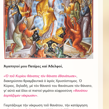
Ἀγαπητοί μου Πατέρες καί Ἀδελφοί,
«Ὁ τοῦ Κυρίου θάνατος τόν θάνατο ἐθανάτωσε»
,
διακηρύσσει θριαμβευτικά ὁ ἱερός Χρυσόστομος. Ὁ
Κύριος, δηλαδή, μέ τόν θάνατό του θανάτωσε τόν θάνατο,
γι’ αὐτό καί ὅλοι οἱ πιστοί γεμάτοι εὐφροσύνη
«θανάτου
ἑορτάζομεν νέκρωσιν»
.
Γιορτάζουμε τήν νέκρωση τοῦ θανάτου, τήν κατάργηση