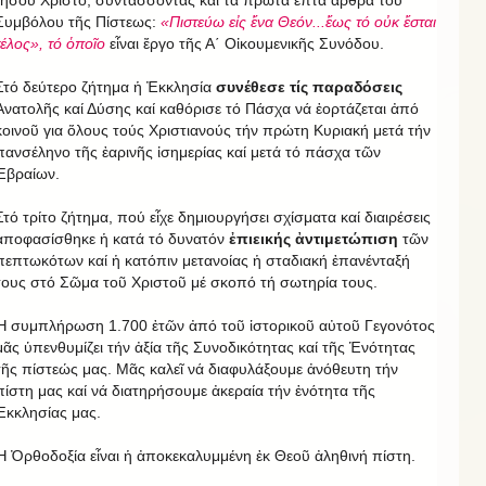
Ἰησοῦ Χριστό, συντάσσοντας καί τά πρῶτα ἑπτά ἄρθρα τοῦ
Συμβόλου τῆς Πίστεως:
«Πιστεύω εἰς ἕνα Θεόν...ἕως τό οὐκ ἔσται
τέλος», τό ὁποῖο
εἶναι ἔργο τῆς Α΄ Οἰκουμενικῆς Συνόδου.
Στό δεύτερο ζήτημα ἡ Ἐκκλησία
συνέθεσε τίς παραδόσεις
Ἀνατολῆς καί Δύσης καί καθόρισε τό Πάσχα νά ἑορτάζεται ἀπό
κοινοῦ για ὅλους τούς Χριστιανούς τήν πρώτη Κυριακή μετά τήν
πανσέληνο τῆς ἐαρινῆς ἰσημερίας καί μετά τό πάσχα τῶν
Ἑβραίων.
Στό τρίτο ζήτημα, πού εἶχε δημιουργήσει σχίσματα καί διαιρέσεις
ἀποφασίσθηκε ἡ κατά τό δυνατόν
ἐπιεικής ἀντιμετώπιση
τῶν
πεπτωκότων καί ἡ κατόπιν μετανοίας ἡ σταδιακή ἐπανένταξή
τους στό Σῶμα τοῦ Χριστοῦ μέ σκοπό τή σωτηρία τους.
Ἡ συμπλήρωση 1.700 ἐτῶν ἀπό τοῦ ἱστορικοῦ αὐτοῦ Γεγονότος
μᾶς ὑπενθυμίζει τήν ἀξία τῆς Συνοδικότητας καί τῆς Ἑνότητας
τῆς πίστεώς μας. Μᾶς καλεῖ νά διαφυλάξουμε ἀνόθευτη τήν
πίστη μας καί νά διατηρήσουμε ἀκεραία τήν ἑνότητα τῆς
Ἐκκλησίας μας.
Ἡ Ὀρθοδοξία εἶναι ἡ ἀποκεκαλυμμένη ἐκ Θεοῦ ἀληθινή πίστη.