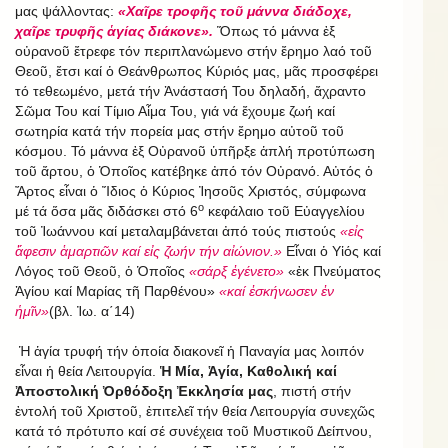
μας ψάλλοντας:
«Χαῖρε τροφῆς τοῦ μάννα διάδοχε,
χαῖρε τρυφῆς ἁγίας διάκονε».
Ὅπως τό μάννα ἐξ
οὐρανοῦ ἔτρεφε τόν περιπλανώμενο στήν ἔρημο λαό τοῦ
Θεοῦ, ἔτσι καί ὁ Θεάνθρωπος Κύριός μας, μᾶς προσφέρει
τό τεθεωμένο, μετά τήν Ἀνάστασή Του δηλαδή, ἄχραντο
Σῶμα Του καί Τίμιο Αἷμα Του, γιά νά ἔχουμε ζωή καί
σωτηρία κατά τήν πορεία μας στήν ἔρημο αὐτοῦ τοῦ
κόσμου. Τό μάννα ἐξ Οὐρανοῦ ὑπῆρξε ἁπλή προτύπωση
τοῦ ἄρτου, ὁ Ὁποῖος κατέβηκε ἀπό τόν Οὐρανό. Αὐτός ὁ
Ἄρτος εἶναι ὁ Ἴδιος ὁ Kύριος Ἰησοῦς Χριστός, σύμφωνα
ο
μέ τά ὅσα μᾶς διδάσκει στό 6
κεφάλαιο τοῦ Εὐαγγελίου
τοῦ Ἰωάννου καί μεταλαμβάνεται ἀπό τούς πιστούς
«εἰς
ἄφεσιν ἁμαρτιῶν καί εἰς ζωήν τήν αἰώνιον.»
Εἶναι ὁ Υἱός καί
Λόγος τοῦ Θεοῦ, ὁ Ὁποῖος
«σάρξ ἐγένετο»
«ἐκ Πνεύματος
Ἁγίου καί Μαρίας τῆ Παρθένου»
«καί ἐσκήνωσεν ἐν
ἡμῖν»
(βλ. Ἰω. α΄14)
Ἡ ἁγία τρυφή τήν ὁποία διακονεῖ ἡ Παναγία μας λοιπόν
εἶναι ἡ θεία Λειτουργία.
Ἡ Μία, Ἁγία, Καθολική καί
Ἀποστολική Ὀρθόδοξη Ἐκκλησία μας
, πιστή στήν
ἐντολή τοῦ Χριστοῦ, ἐπιτελεῖ τήν θεία Λειτουργία συνεχῶς
κατά τό πρότυπο καί σέ συνέχεια τοῦ Μυστικοῦ Δείπνου,