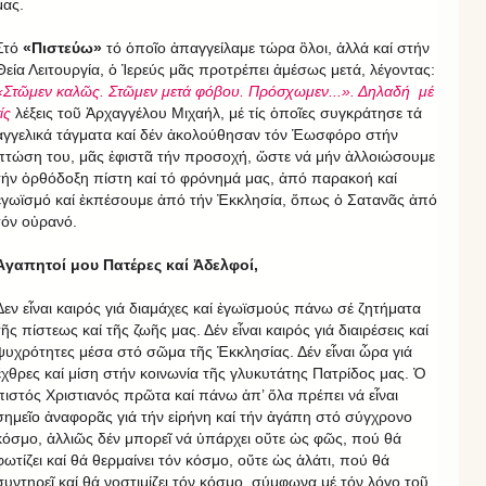
μας.
Στό
«Πιστεύω»
τό ὁποῖο ἀπαγγείλαμε τώρα ὃλοι, ἀλλά καί στήν
Θεία Λειτουργία, ὁ Ἱερεύς μᾶς προτρέπει ἀμέσως μετά, λέγοντας:
«Στῶμεν καλῶς. Στῶμεν μετά φόβου. Πρόσχωμεν...». Δηλαδή μέ
ίς
λέξεις τοῦ Ἀρχαγγέλου Μιχαήλ, μέ τίς ὁποῖες συγκράτησε τά
ἀγγελικά τάγματα καί δέν ἀκολούθησαν τόν Ἑωσφόρο στήν
πτώση του, μᾶς ἐφιστᾶ τήν προσοχή, ὥστε νά μήν ἀλλοιώσουμε
τήν ὀρθόδοξη πίστη καί τό φρόνημά μας, ἀπό παρακοή καί
ἐγωϊσμό καί ἐκπέσουμε ἀπό τήν Ἐκκλησία, ὅπως ὁ Σατανᾶς ἀπό
τόν οὐρανό.
Ἀγαπητοί μου Πατέρες καί Ἀδελφοί,
Δεν εἶναι καιρός γιά διαμάχες καί ἐγωϊσμούς πάνω σέ ζητήματα
τῆς πίστεως καί τῆς ζωῆς μας. Δέν εἶναι καιρός γιά διαιρέσεις καί
ψυχρότητες μέσα στό σῶμα τῆς Ἐκκλησίας. Δέν εἶναι ὧρα γιά
ἔχθρες καί μίση στήν κοινωνία τῆς γλυκυτάτης Πατρίδος μας. Ὁ
πιστός Χριστιανός πρῶτα καί πάνω ἀπ’ ὅλα πρέπει νά εἶναι
σημεῖο ἀναφορᾶς γιά τήν εἰρήνη καί τήν ἀγάπη στό σύγχρονο
κόσμο, ἀλλιῶς δέν μπορεῖ νά ὑπάρχει οὔτε ὡς φῶς, πού θά
φωτίζει καί θά θερμαίνει τόν κόσμο, οὔτε ὡς ἁλάτι, πού θά
συντηρεῖ καί θά νοστιμίζει τόν κόσμο, σύμφωνα μέ τόν λόγο τοῦ