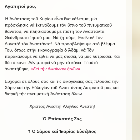
Ἀγαπητοί μου,
Ἡ Ἀνάστασις τοῦ Κυρίου εἶναι ἕνα κάλεσμα, μία
πρόσκλησις νά ἐκτινάξουμε τόν ὕπνο τοῦ πνευματικοῦ
θανάτου, νά πλησιάσουμε μέ πίστη τόν Ἀναστάντα
Θεάνθρωπο Ἰησοῦ μας. Νά ζητοῦμε, Ἐκεῖνον! Τόν
Δυνατό! τόν Ἀναστάντα! Νά προσβλέψουμε στό βλέμμα
Του, ὅπως στήν εἰκονογραφία ὁ Ἀδάμ, νά Τόν
παρακαλοῦμε νά ἔρθει νά μᾶς σώσει, νά μᾶς λυτρώσει. Καί
θά τό κάνει. Δέν μπορεῖ νά μήν τό κάνει. Γι’ αὐτό
ἀναστήθηκε,
«διά τήν δικαίωσιν ἡμῶν»
.
Εὔχομαι σέ ὅλους σας καί τίς οἰκογένειές σας πλουσία τήν
Χάριν καί τήν Εὐλογίαν τοῦ Ἀναστάντος Λυτρωτοῦ μας καί
διαρκῆ τήν πνευματική Ἀνάσταση ὅλων.
Χριστός Ἀνέστη! Ἀληθῶς Ἀνέστη!
Ὁ Ἐπίσκοπός Σας
† Ὁ Σάμου καί Ἰκαρίας Εὐσέβιος