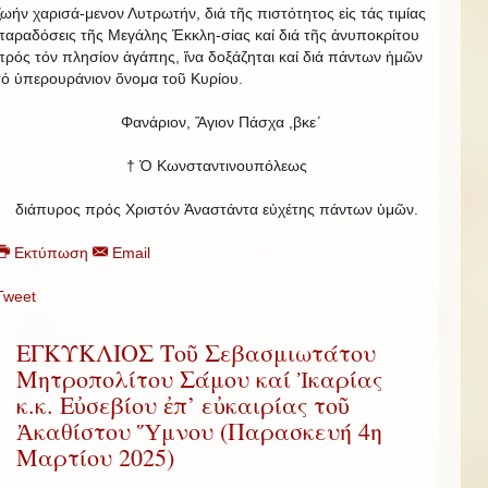
ζωήν χαρισά-μενον Λυτρωτήν, διά τῆς πιστότητος εἰς τάς τιμίας
παραδόσεις τῆς Μεγάλης Ἐκκλη-σίας καί διά τῆς ἀνυποκρίτου
πρός τόν πλησίον ἀγάπης, ἵνα δοξάζηται καί διά πάντων ἡμῶν
τό ὑπερουράνιον ὄνομα τοῦ Κυρίου.
Φανάριον, Ἅγιον Πάσχα ,βκε´
† Ὁ Κωνσταντινουπόλεως
διάπυρος πρός Χριστόν Ἀναστάντα εὐχέτης πάντων ὑμῶν.
Εκτύπωση
Email
Tweet
ΕΓΚΥΚΛΙΟΣ Τοῦ Σεβασμιωτάτου
Μητροπολίτου Σάμου καί Ἰκαρίας
κ.κ. Εὐσεβίου ἐπ’ εὐκαιρίας τοῦ
Ἀκαθίστου Ὕμνου (Παρασκευή 4η
Μαρτίου 2025)