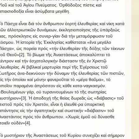
Υἱοῦ καί τοῦ Ἁγίου Πνεύματος. Ὀρθόδοξος πίστις καί
ἀπαισιοδοξία εἶναι ἀσύμβατα μεγέθη.
Τό Πάσχα εἶναι διά τόν ἄνθρωπον ἑορτή ἐλευθερίας καί νίκη κατά
τῶν ἀλλοτριωτικῶν δυνάμεων, ἐκκλησιοποίησις τῆς ὑπάρξεώς
μας, πρόσκλησις εἰς συνερ-γίαν διά τήν μεταμόρφωσιν τοῦ
κόσμου. Ἡ ἱστορία τῆς Ἐκκλησίας καθίσταται «ἕνα μεγάλο
Πάσχα», ὡς πορεία πρός «τήν ἐλευθερίαν τῆς δόξης τῶν τέκνων
τοῦ Θεοῦ»[2]. Τό βίωμα τῆς Ἀναστάσεως ἀποκαλύπτει τό
κέντρον καί τήν ἐσχατολογικήν διάστασιν τῆς ἐν Χριστῷ
ἐλευθερίας. Αἱ βιβλικαί μαρτυρίαι περί τῆς Ἐγέρσεως τοῦ
Σωτῆρος ἀνα-δεικνύουν τήν δύναμιν τῆς ἐλευθερίας τῶν πιστῶν,
εἰς τήν ὁποίαν καί μόνην φανεροῦται τό «μέγα θαῦμα», τό
ὁποῖον παραμένει ἀπρόσιτον εἰς κάθε κατα-ναγκασμόν.
«Βουλομένων γάρ, οὐ τυραννουμένων τό τῆς σωτηρίας
μυστήριον»[3]. Ἡ ἀποδοχή τῆς θείας δωρεᾶς ὡς «διάβασις» τοῦ
πιστοῦ πρός τόν Χριστόν, εἶναι ἡ ἐλευθέ-ρα ὑπαρκτική
ἀπάντησις εἰς τήν ἀγαπητικήν καί σωστικήν «διάβασιν» τοῦ
Ἀναστάντος πρός τόν ἄνθρωπον. «Χωρίς ἐμοῦ οὐ δύνασθε
ποιεῖν οὐδέν»[4].
Τό μυστήριον τῆς Ἀναστάσεως τοῦ Κυρίου συνεχίζει καί σήμερον