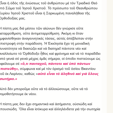
Εἶναι ἡ ὁδός τῆς ἑνώσεως τοῦ ἀνθρώπου μέ τόν Τριαδικό Θεό
στό Σῶμα τοῦ Ἰησοῦ Χριστοῦ. Τό πρόσωπο τοῦ Θεανθρώπου
Κυρίου Ἰησοῦ Χριστοῦ εἶναι ἡ Σαρκωμένη παναλήθεια τῆς
Ὀρθοδοξίας μας.
Ἡ πίστη μας διά μέσου τῶν αἰώνων δέν γνώρισε οὒτε
μεταρρύθμιση, οὒτε ἀντιμεταρρύθμιση. Ἀκόμη κι ὅταν
ἐμφανίσθηκαν ἀναγεννητικές τάσεις, αὐτές ἀπέβλεπαν στήν
ἐπιστροφή στήν παράδοση. Ἡ Ἐκκλησία ἔχει τή μοναδική
δυνατότητα νά διασώζει καί νά διατηρεῖ πάντοτε νέο καί
ἀναλλοίωτο τό Ὀρθόδοξο ἦθος καί φρόνημα καί νά τό παραδίδει
ἀπό γενιά σέ γενιά μέχρις ἐμᾶς σήμερα, οἱ ὁποῖοι πιστεύουμε ὡς
ὀφείλουμε σέ
«ὃ,τι πανταχοῦ, πάντοτε καί ὑπό πάντων
ἐπιστεύθη»,
σύμφωνα καί μέ τόν ὁρισμό τοῦ ὁσίου Βικεντίου
τοῦ ἐκ Λειρίνου, καθώς «
αὐτό εἶναι τό ἀληθινό καί γιά ὅλους
σωτήριο.»
Αὐτό δέν μποροῦμε οὒτε νά τό ἀλλοιώσουμε, οὒτε νά τό
νομοθετήσουμε ἐκ νέου.
Ἡ πίστη μας δεν ἒχει σημαντικά καί ἀσήμαντα, οὐσιώδη καί
ἐπουσιώδη. Ὃλα εἶναι ἰσόκυρα καί ἀλληλένδετα γιά τήν σωτηρία