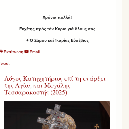
Χρ
όνια πολλά!
Εὐχέτης πρός τόν Κύριο γιά ὅλους σας
+ Ὁ Σάμου καί Ἰκαρίας Εὐσέβιος
Εκτύπωση
Email
Tweet
Λόγος Κατηχητήριος επί τη ενάρξει
της Αγίας και Μεγάλης
Τεσσαρακοστής (2025)