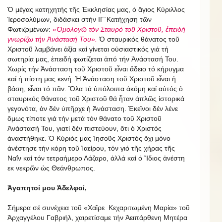
Ὁ μέγας κατηχητής τῆς Ἐκκλησίας μας, ὁ ἅγιος Κύριλλος
Ἱεροσολύμων, διδάσκει στήν ΙΓ΄Κατήχηση τῶν
Φωτιζομένων:
«Ὁμολογῶ τόν Σταυρό τοῦ Χριστοῦ, ἐπειδή
γνωρίζω τήν Ἀνάστασή Του».
Ὁ σταυρικός θάνατος τοῦ
Χριστοῦ λαμβάνει ἀξία καί γίνεται οὐσιαστικός γιά τή
σωτηρία μας, ἐπειδή φωτίζεται ἀπό τήν Ἀνάστασή Του.
Χωρίς τήν Ἀνάσταση τοῦ Χριστοῦ εἶναι ἄδειο τό κήρυγμα
καί ἡ πίστη μας κενή. Ἡ Ἀνάσταση τοῦ Χριστοῦ εἶναι ἡ
βάση, εἶναι τό πᾶν. Ὅλα τά ὑπόλοιπα ἀκόμη καί αὐτός ὁ
σταυρικός θάνατος τοῦ Χριστοῦ θά ἦταν ἁπλῶς ἱστορικά
γεγονότα, ἀν δέν ὑπῆρχε ἡ Ἀνάσταση. Ἐκεῖνοι δέν λένε
ὅμως τίποτε γιά τήν μετά τόν θάνατο τοῦ Χριστοῦ
Ἀνάστασή Του, γιατί δέν πιστεύουν, ὅτι ὁ Χριστός
ἀναστήθηκε. Ὁ Κύριός μας Ἰησοῦς Χριστός ὄχι μόνο
ἀνέστησε τήν κόρη τοῦ Ἰαείρου, τόν γιό τῆς χήρας τῆς
Ναΐν καί τόν τετραήμερο Λάζαρο, ἀλλά καί ὁ Ἴδιος ἀνέστη
εκ νεκρῶν ὡς Θεάνθρωπος.
Ἀγαπητοί μου Ἀδελφοί,
Σήμερα σέ συνέχεια τοῦ «Χαῖρε Κεχαριτωμένη Μαρία» τοῦ
Ἀρχαγγέλου Γαβριήλ, χαιρετίσαμε τήν Ἀειπάρθενη Μητέρα