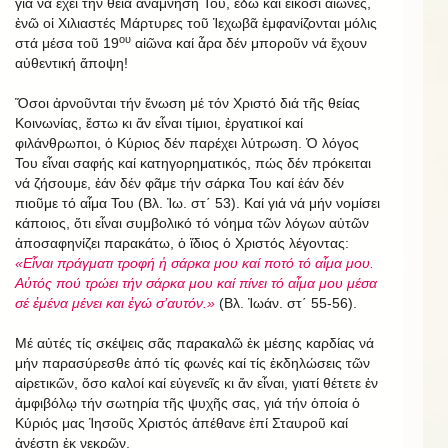
γιά νά ἔχει τήν θεία ἀνάμνησή Του, ἐδῶ καί εἴκοσι αἰῶνες,
ἐνῶ οἱ Χιλιαστές Μάρτυρες τοῦ Ἱεχωβᾶ ἐμφανίζονται μόλις
ου
στά μέσα τοῦ 19
αἰῶνα καί ἆρα δέν μποροῦν νά ἔχουν
αὐθεντική ἄποψη!
Ὅσοι ἀρνοῦνται τήν ἕνωση μέ τόν Χριστό διά τῆς θείας
Κοινωνίας, ἔστω κι ἄν εἶναι τίμιοι, ἐργατικοί καί
φιλάνθρωποι, ὁ Κύριος δέν παρέχει λύτρωση. Ὁ λόγος
Του εἶναι σαφής καί κατηγορηματικός, πώς δέν πρόκειται
νά ζήσουμε, ἐάν δέν φᾶμε τήν σάρκα Του καί ἐάν δέν
πιοῦμε τό αἷμα Του (Βλ. Ἰω. στ΄ 53). Καί γιά νά μήν νομίσει
κάποιος, ὅτι εἶναι συμβολικό τό νόημα τῶν λόγων αὐτῶν
ἀποσαφηνίζει παρακάτω, ὁ ἴδιος ὁ Χριστός λέγοντας:
«Εἶναι πράγματι τροφή ἡ σάρκα μου καί ποτό τό αἷμα μου.
Αὐτός πού τρώει τήν σάρκα μου καί πίνει τό αἷμα μου μέσα
σέ ἐμένα μένει και ἐγώ σ’αυτόν.»
(Βλ. Ἰωάν. στ΄ 55-56).
Μέ αὐτές τίς σκέψεις σᾶς παρακαλῶ ἐκ μέσης καρδίας νά
μήν παρασύρεσθε ἀπό τίς φωνές καί τίς ἐκδηλώσεις τῶν
αἱρετικῶν, ὅσο καλοί καί εὐγενεῖς κι ἄν εἶναι, γιατί θέτετε ἐν
ἀμφιβόλῳ τήν σωτηρία τῆς ψυχῆς σας, γιά τήν ὁποία ὁ
Κύριός μας Ἰησοῦς Χριστός ἀπέθανε ἐπί Σταυροῦ καί
ἀνέστη ἐκ νεκρῶν.