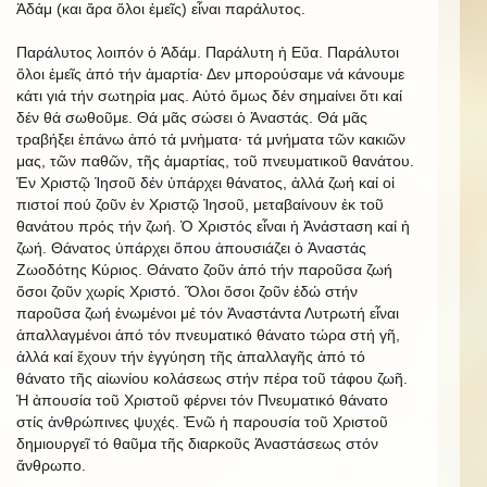
Ἀδάμ (και ἄρα ὅλοι ἐμεῖς) εἶναι παράλυτος.
Παράλυτος λοιπόν ὁ Ἀδάμ. Παράλυτη ἡ Εὔα. Παράλυτοι
ὅλοι ἐμεῖς ἀπό τήν ἁμαρτία· Δεν μπορούσαμε νά κάνουμε
κάτι γιά τήν σωτηρία μας. Αὐτό ὅμως δέν σημαίνει ὅτι καί
δέν θά σωθοῦμε. Θά μᾶς σώσει ὁ Ἀναστάς. Θά μᾶς
τραβήξει ἐπάνω ἀπό τά μνἠματα· τά μνήματα τῶν κακιῶν
μας, τῶν παθῶν, τῆς ἁμαρτίας, τοῦ πνευματικοῦ θανάτου.
Ἐν Χριστῷ Ἰησοῦ δέν ὑπάρχει θάνατος, ἀλλά ζωή καί οἱ
πιστοί πού ζοῦν ἐν Χριστῷ Ἰησοῦ, μεταβαίνουν ἐκ τοῦ
θανάτου πρός τήν ζωή. Ὁ Χριστός εἶναι ἡ Ἀνάσταση καί ἡ
ζωή. Θάνατος ὑπάρχει ὅπου ἀπουσιάζει ὁ Ἀναστάς
Ζωοδότης Κύριος. Θάνατο ζοῦν ἀπό τήν παροῦσα ζωή
ὅσοι ζοῦν χωρίς Χριστό. Ὅλοι ὅσοι ζοῦν ἐδώ στήν
παροῦσα ζωή ἑνωμένοι μέ τόν Ἀναστάντα Λυτρωτή εἶναι
ἀπαλλαγμένοι ἀπό τόν πνευματικό θάνατο τώρα στή γῆ,
ἀλλά καί ἔχουν τήν ἐγγύηση τῆς ἀπαλλαγῆς ἀπό τό
θάνατο τῆς αἰωνίου κολάσεως στήν πέρα τοῦ τάφου ζωῆ.
Ἡ ἀπουσία τοῦ Χριστοῦ φέρνει τόν Πνευματικό θάνατο
στίς ἀνθρώπινες ψυχές. Ἐνῶ ἡ παρουσία τοῦ Χριστοῦ
δημιουργεῖ τό θαῦμα τῆς διαρκοῦς Ἀναστάσεως στόν
ἄνθρωπο.