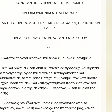
ΚΩΝΣΤΑΝΤΙΝΟΥΠΟΛΕΩΣ – ΝΕΑΣ ΡΩΜΗΣ
ΚΑΙ ΟΙΚΟΥΜΕΝΙΚΟΣ ΠΑΤΡΙΑΡΧΗΣ
ΠΑΝΤΙ Τῼ ΠΛΗΡΩΜΑΤΙ ΤΗΣ ΕΚΚΛΗΣΙΑΣ ΧΑΡΙΝ, ΕΙΡΗΝΗΝ ΚΑΙ
EΛΕΟΣ
ΠΑΡΑ ΤΟΥ ΕΝΔΟΞΩΣ ΑΝΑΣΤΑΝΤΟΣ ΧΡΙΣΤΟΥ
* * *
Τιμιώτατοι ἀδελφοί Ἱεράρχαι καί τέκνα ἐν Κυρίῳ εὐλογημένα,
Ἐλέῳ καί δυνάμει Θεοῦ διαπλεύσαντες ἐν προσευχῇ καί νηστείᾳ
τό πέλαγος τῆς Ἁγίας καί Μεγάλης Τεσσαρακοστῆς καί
φθάσαντες εἰς τό παμφαές Πάσχα, ἀνυμνοῦμεν τόν κατελθόντα
μέχρις ᾍδου ταμείων καί «ἀπεργασάμενον πᾶσιν εἰσηκτόν τόν
Παρά-δεισον» διά τῆς ἐκ νεκρῶν Ἐγέρσεως Αὐτοῦ Κύριον τῆς
δόξης.
Ἡ Ἀνάστασις δέν εἶναι ἀνάμνησις ἑνός γεγονότος ἀπό τό
παρελθόν, ἀλλά «καλή ἀλλοίωσις» τῆς ὑπάρξεώς μας, «ἄλλη