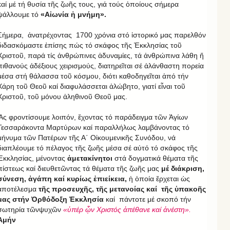
καί μέ τή θυσία τῆς ζωῆς τους, γιά τούς ὁποίους σήμερα
ψάλλουμε τό
«Αἰωνία ἡ μνήμη».
Σήμερα, ἀνατρέχοντας 1700 χρόνια στό ἱστορικό μας παρελθόν
διδασκόμαστε ἐπίσης πώς τό σκάφος τῆς Ἐκκλησίας τοῦ
Χριστοῦ, παρά τίς ἀνθρώπινες ἀδυναμίες, τά ἀνθρώπινα λάθη ἤ
πιθανούς ἀδέξιους χειρισμούς, διατηρεῖται σέ ἀλάνθαστη πορεία
μέσα στή θάλασσα τοῦ κόσμου, διότι καθοδηγεῖται ἀπό τήν
Χάρη τοῦ Θεοῦ καί διαφυλάσσεται ἀλώβητο, γιατί εἶναι τοῦ
Χριστοῦ, τοῦ μόνου ἀληθινοῦ Θεοῦ μας.
Ἄς φροντίσουμε λοιπόν, ἔχοντας τό παράδειγμα τῶν Ἁγίων
Τεσσαράκοντα Μαρτύρων καί παραλλήλως λαμβάνοντας τό
μήνυμα τῶν Πατέρων τῆς Α΄ Οἰκουμενικῆς Συνόδου, νά
διαπλέουμε τό πέλαγος τῆς ζωῆς μέσα σέ αὐτό τό σκάφος τῆς
Ἐκκλησίας, μένοντας
ἀμετακίνητοι
στά δογματικά θέματα τῆς
πίστεως καί διευθετῶντας τά θέματα τῆς ζωῆς μας
μέ διάκριση,
σύνεση, ἀγάπη καί κυρίως ἐπιείκεια,
ἡ ὁποία ἔρχεται ὡς
ἀποτέλεσμα
τῆς προσευχῆς, τῆς μετανοίας καί τῆς ὑπακοῆς
μας στήν Ὀρθόδοξη Ἐκκλησία
καί πάντοτε μέ σκοπό τήν
σωτηρία τῶνψυχῶν
«ὑπέρ ᾧν Χριστός ἀπέθανε καί ἀνέστη».
Ἀμήν