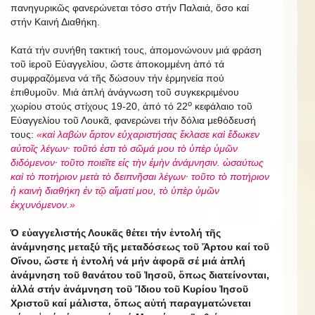
πανηγυρικῶς φανερώνεται τόσο στήν Παλαιά, ὅσο καί
στήν Καινή Διαθήκη.
Κατά τήν συνήθη τακτική τους, ἀπομονώνουν μιά φράση
τοῦ ἱεροῦ Εὐαγγελίου, ὥστε ἀποκομμένη ἀπό τά
συμφραζόμενα νά τῆς δώσουν τήν ἑρμηνεία πού
ἐπιθυμοῦν. Μιά ἁπλή ἀνάγνωση τοῦ συγκεκριμένου
ο
χωρίου στούς στίχους 19-20, ἀπό τό 22
κεφάλαιο τοῦ
Εὐαγγελίου τοῦ Λουκᾶ, φανερώνει τήν δόλια μεθόδευσή
τους:
«καὶ λαβὼν ἄρτον εὐχαριστήσας ἔκλασε καὶ ἔδωκεν
αὐτοῖς λέγων· τοῦτό ἐστι τὸ σῶμά μου τὸ ὑπὲρ ὑμῶν
διδόμενον· τοῦτο ποιεῖτε εἰς τὴν ἐμὴν ἀνάμνησιν. ὡσαύτως
καὶ τὸ ποτήριον μετὰ τὸ δειπνῆσαι λέγων· τοῦτο τὸ ποτήριον
ἡ καινὴ διαθήκη ἐν τῷ αἵματί μου, τὸ ὑπὲρ ὑμῶν
ἐκχυνόμενον.»
Ὁ εὐαγγελιστής Λουκᾶς θέτει τήν ἐντολή τῆς
ἀνάμνησης μεταξύ τῆς μεταδόσεως τοῦ Ἄρτου καί τοῦ
Οἴνου, ὥστε ἡ ἐντολή νά μήν ἀφορᾶ σέ μιά ἁπλή
ἀνάμνηση τοῦ θανάτου τοῦ Ἰησοῦ, ὅπως διατείνονται,
ἀλλά στήν ἀνάμνηση τοῦ Ἴδιου τοῦ Κυρίου Ἰησοῦ
Χριστοῦ καί μάλιστα, ὅπως αὐτή παραγματώνεται