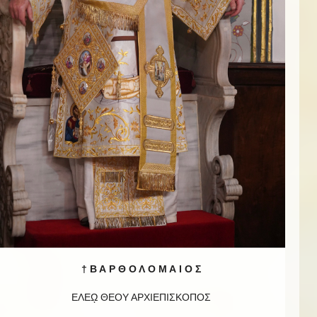
† Β Α Ρ Θ Ο Λ Ο Μ Α Ι Ο Σ
ΕΛΕῼ ΘΕΟΥ ΑΡΧΙΕΠΙΣΚΟΠΟΣ