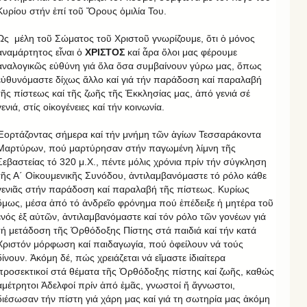
Κυρίου στήν ἐπί τοῦ Ὄρους ὁμιλία Του.
Ὡς μέλη τοῦ Σώματος τοῦ Χριστοῦ γνωρίζουμε, ὅτι ὁ μόνος
ἀναμάρτητος εἶναι ὁ
ΧΡΙΣΤΟΣ
καί ἆρα ὅλοι μας φέρουμε
ἀναλογικῶς εὐθύνη γιά ὅλα ὅσα συμβαίνουν γύρω μας, ὅπως
εὐθυνόμαστε δίχως ἄλλο καί γιά τήν παράδοση καί παραλαβή
τῆς πίστεως καί τῆς ζωῆς τῆς Ἐκκλησίας μας, ἀπό γενιά σέ
γενιά, στίς οἰκογένειες καί τήν κοινωνία.
Ἑορτάζοντας σήμερα καί τήν μνήμη τῶν ἁγίων Τεσσαράκοντα
Μαρτύρων, πού μαρτύρησαν στήν παγωμένη λίμνη τῆς
Σεβαστείας τό 320 μ.Χ., πέντε μόλις χρόνια πρίν τήν σύγκληση
τῆς Α΄ Οἰκουμενικῆς Συνόδου, ἀντιλαμβανόμαστε τό ρόλο κάθε
γενιᾶς στήν παράδοση καί παραλαβή τῆς πίστεως. Κυρίως
ὅμως, μέσα ἀπό τό ἀνδρεῖο φρόνημα πού ἐπέδειξε ἡ μητέρα τοῦ
ἑνός ἐξ αὐτῶν, ἀντιλαμβανόμαστε καί τόν ρόλο τῶν γονέων γιά
τή μετάδοση τῆς Ὀρθόδοξης Πίστης στά παιδιά καί τήν κατά
Χριστόν μόρφωση καί παιδαγωγία, πού ὀφείλουν νά τούς
δίνουν. Ἀκόμη δέ, πώς χρειάζεται νά εἴμαστε ἰδιαίτερα
προσεκτικοί στά θέματα τῆς Ὀρθόδοξης πίστης καί ζωῆς, καθώς
ἀμέτρητοι Ἀδελφοί πρίν ἀπό ἐμᾶς, γνωστοί ἤ ἄγνωστοι,
διέσωσαν τήν πίστη γιά χάρη μας καί γιά τη σωτηρία μας ἀκόμη