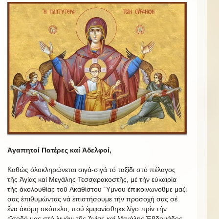
Ἀγαπητοί Πατέρες καί Ἀδελφοί,
Καθώς ὁλοκληρώνεται σιγά-σιγά τό ταξίδι στό πέλαγος
τῆς Ἁγίας καί Μεγάλης Τεσσαρακοστῆς, μέ τήν εὐκαιρία
τῆς ἀκολουθίας τοῦ Ἀκαθίστου Ὕμνου ἐπικοινωνοῦμε μαζί
σας ἐπιθυμώντας νά ἐπιστήσουμε τήν προσοχή σας σέ
ἕνα ἀκόμη σκόπελο, πού ἐμφανίσθηκε λίγο πρίν τήν
εἴσοδό μας στό λιμάνι τῆς Ἁγίας καί Μεγάλης Ἑβδομάδος.