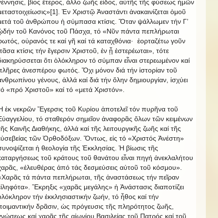
γέννησις, βίος ἕτερος, ἄλλο ζωῆς εἶδος, αὐτῆς τῆς φύσεως ἡμῶν
μεταστοιχείωσις»[1]. Ἐν Χριστῷ Ἀναστάντι ἀνακαινίζεται ὁμοῦ
μετά τοῦ ἀνθρώπου ἡ σύμπασα κτίσις. Ὅταν ψάλλωμεν τήν Γ’
ᾠδήν τοῦ Κανόνος τοῦ Πάσχα, τό «Νῦν πάντα πεπλήρωται
φωτός, οὐρανός τε καί γῆ καί τά καταχθόνια·
ἑορταζέτω γοῦν
πᾶσα κτίσις τήν ἔγερσιν Χριστοῦ, ἐν ᾗ ἐστερέωται», τότε
διακηρύσσεται ὅτι ὁλόκληρον τό σύμπαν εἶναι στερεωμένον καί
πλῆρες ἀνεσπέρου φωτός. Ὄχι μόνον διά τήν ἱστορίαν τοῦ
ἀνθρωπίνου γένους, ἀλλά καί διά τήν ὅλην δημιουργίαν, ἰσχύει
τό «πρό Χριστοῦ» καί τό «μετά Χριστόν».
Ἡ ἐκ νεκρῶν Ἔγερσις τοῦ Κυρίου ἀποτελεῖ τόν πυρῆνα τοῦ
Εὐαγγελίου, τό σταθερόν σημεῖον ἀναφορᾶς ὅλων τῶν κειμένων
τῆς Καινῆς Διαθήκης, ἀλλά καί τῆς λειτουργικῆς ζωῆς καί τῆς
εὐσεβείας τῶν Ὀρθοδόξων. Ὄντως, εἰς τό «Χριστός Ἀνέστη»
συνοψίζεται ἡ θεολογία τῆς Ἐκκλησίας. Ἡ βίωσις τῆς
καταργήσεως τοῦ κράτους τοῦ θανάτου εἶναι πηγή ἀνεκλαλήτου
χαρᾶς, «ἐλευθέρας ἀπό τάς δεσμεύσεις αὐτοῦ τοῦ κόσμου».
«Χαρᾶς τά πάντα πεπλήρωται, τῆς ἀναστάσεως τήν πεῖραν
εἰληφότα». Ἔκρηξις «χαρᾶς μεγάλης» ἡ Ἀνάστασις διαποτίζει
ὁλόκληρον τήν ἐκκλησιαστικήν ζωήν, τό ἦθος καί τήν
ποιμαντικήν δρᾶσιν, ὡς πρόγευσις τῆς πληρότητος ζωῆς,
γνώσεως καί χαρᾶς τῆς αἰωνίου Βασιλείας τοῦ Πατρός καί τοῦ