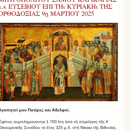
κ.κ ΕΥΣΕΒΙΟΥ ΕΠΙ ΤΗι ΚΥΡΙΑΚΗι ΤΗΣ
ΟΡΘΟΔΟΞΙΑΣ 9ῃ ΜΑΡΤΙΟΥ 2025
Ἀγαπητοί μου Πατέρες και Ἀδελφοί,
Ἐφέτος συμπληρώνονται 1.700 ἒτη ἀπό τή σύγκληση τῆς Α΄
Οἰκουμενικῆς Συνόδου τό ἒτος 325 μ.Χ. στή Νίκαια τῆς Βιθυνίας,