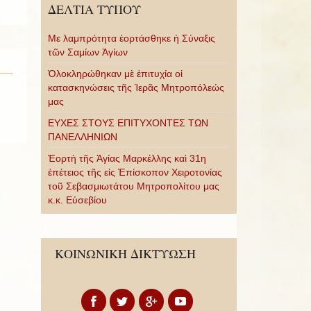
ΔΕΛΤΙΑ ΤΥΠΟΥ
Με λαμπρότητα ἑορτάσθηκε ἡ Σύναξις
τῶν Σαμίων Ἁγίων
Ὁλοκληρώθηκαν μὲ ἐπιτυχία οἱ
κατασκηνώσεις τῆς Ἱερᾶς Μητροπόλεώς
μας
ΕΥΧΕΣ ΣΤΟΥΣ ΕΠΙΤΥΧΟΝΤΕΣ ΤΩΝ
ΠΑΝΕΛΛΗΝΙΩΝ
Ἑορτὴ τῆς Ἁγίας Μαρκέλλης καὶ 31η
ἐπέτειος τῆς εἰς Ἐπίσκοπον Χειροτονίας
τοῦ Σεβασμιωτάτου Μητροπολίτου μας
κ.κ. Εὐσεβίου
ΚΟΙΝΩΝΙΚΗ ΔΙΚΤΥΩΣΗ