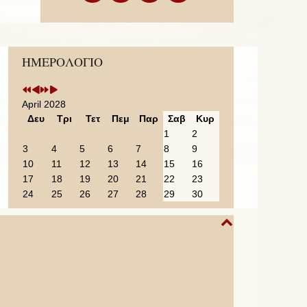
Previous
Previous
Next
Next
ΗΜΕΡΟΛΟΓΙΟ
Year
Month
Year
Month
April 2028
Δευ
Τρι
Τετ
Πεμ
Παρ
Σαβ
Κυρ
1
2
3
4
5
6
7
8
9
10
11
12
13
14
15
16
17
18
19
20
21
22
23
24
25
26
27
28
29
30