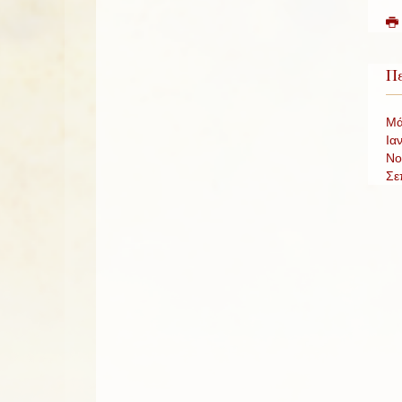
Πε
Μά
Ια
Νο
Σε