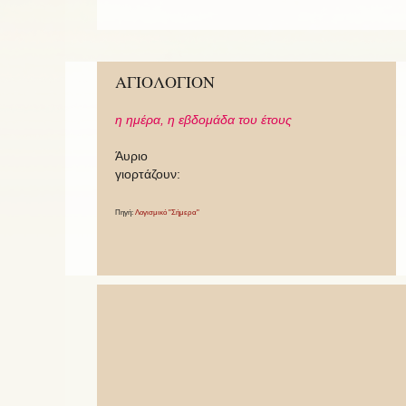
ΑΓΙΟΛΟΓΙΟΝ
η ημέρα,
η εβδομάδα του έτους
Άυριο
γιορτάζουν:
Πηγή:
Λογισμικό "Σήμερα"