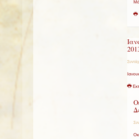
Μά
Ιαν
201
Συντάχ
Ιανου
Εκ
Ο
Δ
Συν
Οκ