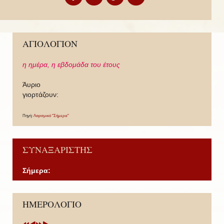
ΑΓΙΟΛΟΓΙΟΝ
η ημέρα,
η εβδομάδα του έτους
Άυριο
γιορτάζουν:
Πηγή:
Λογισμικό "Σήμερα"
ΣΥΝΑΞΑΡΙΣΤΗΣ
Σήμερα:
P
P
N
N
ΗΜΕΡΟΛΟΓΙΟ
r
r
e
e
e
e
x
x
v
v
t
t