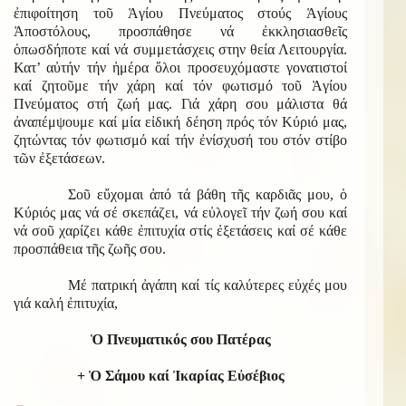
ἐπιφοίτηση τοῦ Ἁγίου Πνεύματος στούς Ἁγίους
Ἀποστόλους, προσπάθησε νά ἐκκλησιασθεῖς
ὁπωσδήποτε καί νά συμμετάσχεις στην θεία Λειτουργία.
Κατ’ αὐτήν τήν ἡμέρα ὅλοι προσευχόμαστε γονατιστοί
καί ζητοῦμε τήν χάρη καί τόν φωτισμό τοῦ Ἁγίου
Πνεύματος στή ζωή μας. Γιά χάρη σου μάλιστα θά
ἀναπέμψουμε καί μία εἰδική δέηση πρός τόν Κύριό μας,
ζητώντας τόν φωτισμό καί τήν ἐνίσχυσή του στόν στίβο
τῶν ἐξετάσεων.
Σοῦ εὔχομαι ἀπό τά βάθη τῆς καρδιᾶς μου, ὁ
Κύριός μας νά σέ σκεπάζει, νά εὐλογεῖ τήν ζωή σου καί
νά σοῦ χαρίζει κάθε ἐπιτυχία στίς ἐξετάσεις καί σέ κάθε
προσπάθεια τῆς ζωῆς σου.
Μέ πατρική ἀγάπη καί τίς καλύτερες εὐχές μου
γιά καλή ἐπιτυχία,
Ὁ Πνευματικός σου Πατέρας
+ Ὁ Σάμου καί Ἰκαρίας Εὐσέβιος