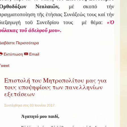
Ὀρθοδόξων Νεολαιῶν,
μέ σκοπό τήν
πραγματοποίηση τῆς ἐτήσιας Συνάξεώς τους καί τήν
διεξαγωγή τοῦ Συνεδρίου τους μέ θέμα:
«Ὁ
φύλακας τοῦ ἀδελφοῦ μου».
Διαβάστε Περισσότερα
Εκτύπωση
Email
Tweet
Επιστολή του Μητροπολίτου μας για
τους υποψηφίους των πανελληνίων
εξετάσεων
Συντάχθηκε στις
03 Ιουνίου 2017
.
Ἀγαπητό μου παιδί,