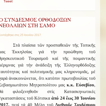
Tweet
Ὁ ΣΥΝΔΕΣΜΟΣ ΟΡΘΟΔΟΞΩΝ
ΝΕΟΛΑΙΩΝ ΣΤΗ ΣΑΜΟ
Συντάχθηκε στις
25 Ιουνίου 2017
.
Στά πλαίσια τῶν προσπαθειῶν τῆς Τοπικῆς
μας Ἐκκηλσίας γιά τήν προώθηση τοῦ
θρησκευτικοῦ Τουρισμοῦ καί τῆς ποιμαντικῆς
μέριμνας γιά τήν ἀνάδειξη τῆς Ἑλληνορθόδοξης
ταυτότητας καί πολιτισμικῆς μας κληρονομιᾶς, μέ
χαρά ἀνακοινώνεται, ὅτι κατόπιν πρωτοβουλίας τοῦ
Σεβασμιωτάτου Μητροπολίτου μας
κ.κ. Εὐσεβίου
,
θά φιλοξενηθοῦν στίς Κατασκηνωτικές
ἐγκαταστάσεις τοῦ Κότσικα
ἀπό 24 ἕως 30 Ἰουνίου
2017,
περί τά 40 Μέλη τοῦ
Διεθνοῦς Συνδέσμου