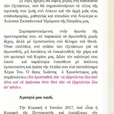
Σέ λίγες ἡμέρες θά λάβεις μέρος στή διαδικασία
τῶν ἐξετάσεων, πού θά σηματοδοτήσουν τό τέλος τῆς
σχολικῆς σου ζωῆς στό Λύκειο καί τήν ἀρχή μιᾶς νέας
σταδιοδρομίας, μαθητείας καί σπουδῶν στά Ἀνώτερα κι
Ἀνώτατα Ἐκπαιδευτικά Ἱδρύματα τῆς Πατρίδος μας.
Συμπαραστεκόμενος στήν ἀγωνία τῆς
προετοιμασίας σου, σέ παρακαλῶ νά ἀγωνισθεῖς χωρίς
ἄγχος, ἀλλά μέ ἐμπιστοσύνη στό θέλημα τοῦ Θεοῦ.
Ὅταν εἰσέλθεις στό στάδιο τῶν ἐξετάσεων γιά νά
ἀγωνισθεῖς
, μή διστάσεις νά ἐπικαλεσθεῖς τήν χάρη καί
τόν φωτισμό τοῦ Κυρίου μας.
Δῶσε τόν καλύτερό σου
ἑαυτό καί παράλληλα ἐναπόθεσε μέ ἀπόλυτη
ἐμπιστοσύνη καί ἀγάπη τήν ἐλπίδα σου στά παντοδύναμα
Χέρια Του.
Ὁ ἅγιος Ἰωάννης ὁ Χρυσόστομος μᾶς
συμβουλεύει:
«Νά προσπαθεῖς σάν νά ἐξαρτῶνται ὅλα ἀπό
σένα καί νά ἀφήνεσαι στόν Θεό σάν νά ἐξαρτῶνται ὅλα
ἀπ’ αὐτόν».
Ἀγαπητό μου παιδί,
Τήν Κυριακή 4 Ἰουνίου 2017, πού εἶναι ἡ
Κυριακή τῆς Πεντηκοστῆς καί ἑορτάζουμε τήν