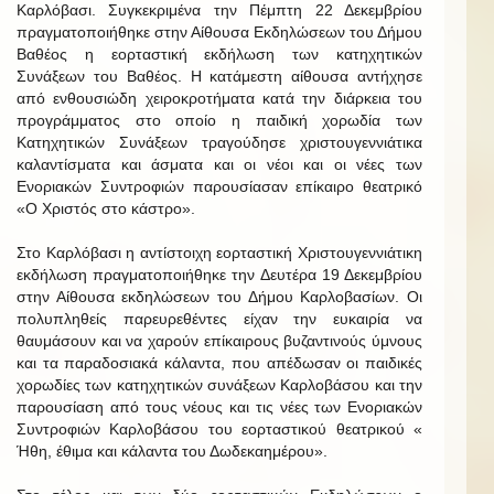
Καρλόβασι. Συγκεκριμένα την Πέμπτη 22 Δεκεμβρίου
πραγματοποιήθηκε στην Αίθουσα Εκδηλώσεων του Δήμου
Βαθέος η εορταστική εκδήλωση των κατηχητικών
Συνάξεων του Βαθέος. Η κατάμεστη αίθουσα αντήχησε
από ενθουσιώδη χειροκροτήματα κατά την διάρκεια του
προγράμματος στο οποίο η παιδική χορωδία των
Κατηχητικών Συνάξεων τραγούδησε χριστουγεννιάτικα
καλαντίσματα και άσματα και οι νέοι και οι νέες των
Ενοριακών Συντροφιών παρουσίασαν επίκαιρο θεατρικό
«Ο Χριστός στο κάστρο».
Στο Καρλόβασι η αντίστοιχη εορταστική Χριστουγεννιάτικη
εκδήλωση πραγματοποιήθηκε την Δευτέρα 19 Δεκεμβρίου
στην Αίθουσα εκδηλώσεων του Δήμου Καρλοβασίων. Οι
πολυπληθείς παρευρεθέντες είχαν την ευκαιρία να
θαυμάσουν και να χαρούν επίκαιρους βυζαντινούς ύμνους
και τα παραδοσιακά κάλαντα, που απέδωσαν οι παιδικές
χορωδίες των κατηχητικών συνάξεων Καρλοβάσου και την
παρουσίαση από τους νέους και τις νέες των Ενοριακών
Συντροφιών Καρλοβάσου του εορταστικού θεατρικού «
Ήθη, έθιμα και κάλαντα του Δωδεκαημέρου».