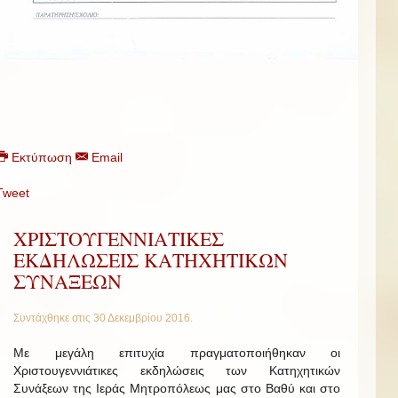
Εκτύπωση
Email
Tweet
ΧΡΙΣΤΟΥΓΕΝΝΙΑΤΙΚΕΣ
ΕΚΔΗΛΩΣΕΙΣ ΚΑΤΗΧΗΤΙΚΩΝ
ΣΥΝΑΞΕΩΝ
Συντάχθηκε στις
30 Δεκεμβρίου 2016
.
Με μεγάλη επιτυχία πραγματοποιήθηκαν οι
Χριστουγεννιάτικες εκδηλώσεις των Κατηχητικών
Συνάξεων της Ιεράς Μητροπόλεως μας στο Βαθύ και στο