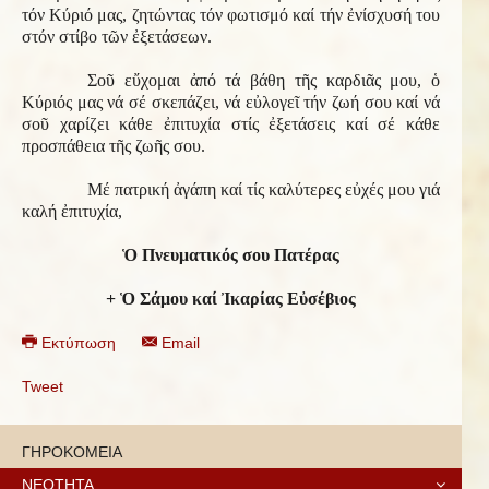
τόν Κύριό μας, ζητώντας τόν φωτισμό καί τήν ἐνίσχυσή του
στόν στίβο τῶν ἐξετάσεων.
Σοῦ εὔχομαι ἀπό τά βάθη τῆς καρδιᾶς μου, ὁ
Κύριός μας νά σέ σκεπάζει, νά εὐλογεῖ τήν ζωή σου καί νά
σοῦ χαρίζει κάθε ἐπιτυχία στίς ἐξετάσεις καί σέ κάθε
προσπάθεια τῆς ζωῆς σου.
Μέ πατρική ἀγάπη καί τίς καλύτερες εὐχές μου γιά
καλή ἐπιτυχία,
Ὁ Πνευματικός σου Πατέρας
+ Ὁ Σάμου καί Ἰκαρίας Εὐσέβιος
Εκτύπωση
Email
Tweet
ΓΗΡΟΚΟΜΕΙΑ
ΝΕΟΤΗΤΑ