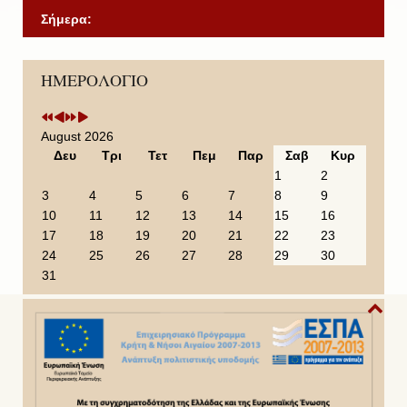
Σήμερα:
P
P
N
N
ΗΜΕΡΟΛΟΓΙΟ
r
r
e
e
e
e
x
x
v
v
t
t
i
i
Y
M
August 2026
o
o
e
o
Δευ
Τρι
Τετ
Πεμ
Παρ
Σαβ
Κυρ
u
u
a
n
1
2
s
s
r
t
3
4
5
6
7
8
9
Y
M
h
10
11
12
13
14
15
16
e
o
17
18
19
20
21
22
23
a
n
24
25
26
27
28
29
30
r
t
31
h