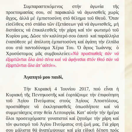
Συμπαραστεκόμενος στήν ἀγωνία τῆς
προετοιμασίας σου, σέ παρακαλῶ νά ἀγωνισθεῖς χωρίς
ἄγχος, ἀλλά μέ ἐμπιστοσύνη στό θέλημα τοῦ Θεοῦ. Ὅταν
εἰσέλθεις στό στάδιο τῶν ἐξετάσεων γιά νά ἀγωνισθεῖς
, μή
διστάσεις νά ἐπικαλεσθεῖς τήν χάρη καί τόν φωτισμό τοῦ
Κυρίου μας.
Δῶσε τόν καλύτερό σου ἑαυτό καί παράλληλα
ἐναπόθεσε μέ ἀπόλυτη ἐμπιστοσύνη καί ἀγάπη τήν ἐλπίδα
σου στά παντοδύναμα Χέρια Του.
Ὁ ἅγιος Ἰωάννης ὁ
Χρυσόστομος μᾶς συμβουλεύει:
«Νά προσπαθεῖς σάν νά
ἐξαρτῶνται ὅλα ἀπό σένα καί νά ἀφήνεσαι στόν Θεό σάν νά
ἐξαρτῶνται ὅλα ἀπ’ αὐτόν».
Ἀγαπητό μου παιδί,
Τήν Κυριακή 4 Ἰουνίου 2017, πού εἶναι ἡ
Κυριακή τῆς Πεντηκοστῆς καί ἑορτάζουμε τήν ἐπιφοίτηση
τοῦ Ἁγίου Πνεύματος στούς Ἁγίους Ἀποστόλους,
προσπάθησε νά ἐκκλησιασθεῖς ὁπωσδήποτε καί νά
συμμετάσχεις στην θεία Λειτουργία. Κατ’ αὐτήν τήν ἡμέρα
ὅλοι προσευχόμαστε γονατιστοί καί ζητοῦμε τήν χάρη καί
τόν φωτισμό τοῦ Ἁγίου Πνεύματος στή ζωή μας. Γιά χάρη
σου μάλιστα θά ἀναπέμψουμε καί μία εἰδική δέηση πρός