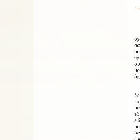
Συν
Σ
σχ
σα
σ
πρ
σ
μ
ἀρ
Κ
ζω
κα
μα
τά
εἶ
μα
ἄγ
ἐρ