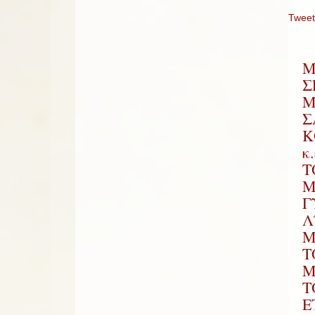
Tweet
Μ
Σ
Μ
Σ
Κ
κ
Τ
Μ
Γ
Λ
Μ
Τ
Μ
Τ
Ε