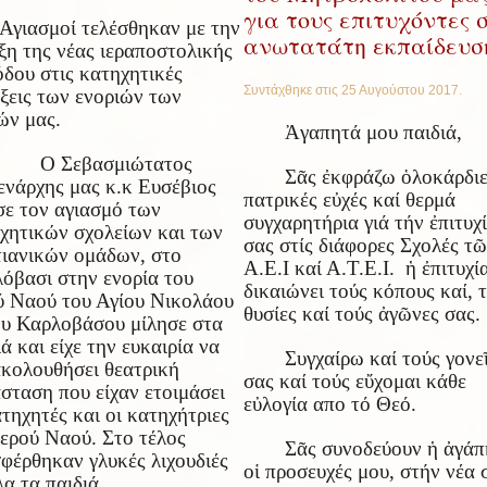
για τους επιτυχόντες 
Αγιασμοί τελέσθηκαν με την
ανωτατάτη εκπαίδευσ
ξη της νέας ιεραποστολικής
όδου στις κατηχητικές
Συντάχθηκε στις
25 Αυγούστου 2017
.
ξεις των ενοριών των
ών μας.
Ἀγαπητά μου παιδιά,
Ο Σεβασμιώτατος
Σᾶς ἐκφράζω ὁλοκάρδιε
ενάρχης μας κ.κ Ευσέβιος
πατρικές εὐχές καί θερμά
σε τον αγιασμό των
συγχαρητήρια γιά τήν ἐπιτυχ
χητικών σχολείων και των
σας στίς διάφορες Σχολές τ
τιανικών ομάδων, στο
Α.Ε.Ι καί Α.Τ.Ε.Ι. ἡ ἐπιτυχί
όβασι στην ενορία του
δικαιώνει τούς κόπους καί, τ
ύ Ναού του Αγίου Νικολάου
θυσίες καί τούς ἀγῶνες σας.
υ Καρλοβάσου μίλησε στα
ιά και είχε την ευκαιρία να
Συγχαίρω καί τούς γονε
κολουθήσει θεατρική
σας καί τούς εὔχομαι κάθε
σταση που είχαν ετοιμάσει
εὐλογία απο τό Θεό.
ατηχητές και οι κατηχήτριες
Ιερού Ναού. Στο τέλος
Σᾶς συνοδεύουν ἡ ἀγάπ
φέρθηκαν γλυκές λιχουδιές
οἱ προσευχές μου, στήν νέα 
λα τα παιδιά.