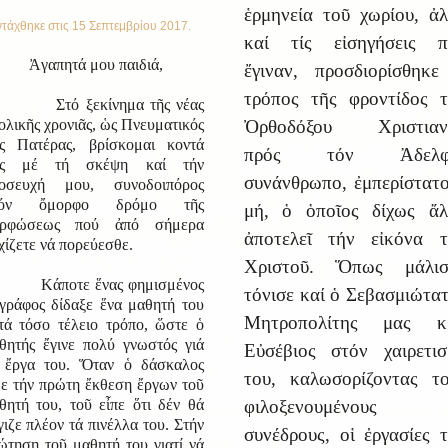
ἑρμηνεία τοῦ χωρίου, ἀ
τάχθηκε στις
15 Σεπτεμβρίου 2017
.
καί τίς εἰσηγήσεις π
Ἀγαπητά μου παιδιά,
ἔγιναν, προσδιορίσθηκε
τρόπος τῆς φροντίδος τ
τό ξεκίνημα τῆς νέας
Ὀρθοδόξου Χριστιαν
ολικῆς χρονιᾶς, ὡς Πνευματικός
ς Πατέρας, βρίσκομαι κοντά
πρός τόν Ἀδελφ
ας μέ τή σκέψη καί τήν
συνάνθρωπο, ἐμπερίστατ
οσευχή μου, συνοδοιπόρος
τόν ὄμορφο δρόμο τῆς
μή, ὁ ὁποῖος δίχως ἄλ
ορφώσεως πού ἀπό σήμερα
ἀποτελεῖ τήν εἰκόνα τ
χίζετε νά πορεύεσθε.
Χριστοῦ. Ὅπως μάλισ
άποτε ἕνας φημισμένος
τόνισε καί ὁ Σεβασμιώτα
γράφος δίδαξε ἕνα μαθητή του
Μητροπολίτης μας κ.
τά τόσο τέλειο τρόπο, ὥστε ὁ
θητής ἔγινε πολύ γνωστός γιά
Εὐσέβιος στόν χαιρετισ
 ἔργα του. Ὅταν ὁ δάσκαλος
του, καλωσορίζοντας το
δε τήν πρώτη ἔκθεση ἔργων τοῦ
φιλοξενουμένους
θητή του, τοῦ εἶπε ὅτι δέν θά
γιζε πλέον τά πινέλλα του. Στήν
συνέδρους, οἱ ἐργασίες 
ώτηση τοῦ μαθητή του γιατί νά