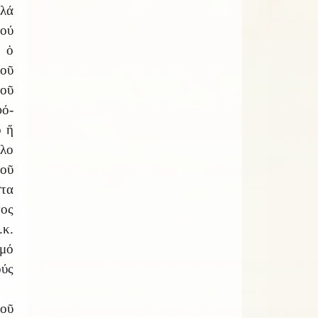
λλά
ού
 ὁ
οῦ
οῦ
ό-
ο ἤ
λο
οῦ
τα
τος
κ.
μό
ύς
τοῦ