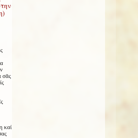
στην
η)
ς
ία
ῶν
α σᾶς
ίς
ῖς
η καί
σας