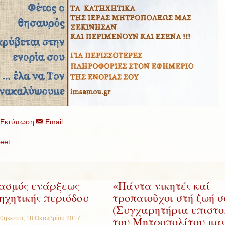
Εκτύπωση
Email
eet
ασμός ενάρξεως
«Πάντα νικητές καί
ηχητικής περιόδου
τροπαιοῦχοι στή ζωή σ
(Συγχαρητήρια επιστο
του Μητροπολίτου μα
θηκε στις
18 Οκτωβρίου 2017
.