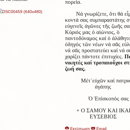
πορεία.
Νά γνωρίζετε, ὅτι θά εἶ
κοντά σας συμπαραστάτης σ
εὐγενεῖς ἀγῶνες τῆς ζωῆς σα
Κύριός μας ὁ αἰώνιος, ὁ
παντοδύναμος καί ὁ ἀλάθητ
ὁδηγός τῶν νέων νά σᾶς εὐλ
νά σᾶς προστατεύει καί νά 
χαρίζει πάντοτε ἐπιτυχίες.
Π
νικητές καί τροπαιοῦχοι σ
ζωή σας.
Μέτ΄εὐχῶν καί πατρι
ἀγάπης
Ὁ Ἐπίσκοπός σας
+ Ο ΣΑΜΟΥ ΚΑΙ ΙΚΑ
ΕΥΣΕΒΙΟΣ
Εκτύπωση
Email