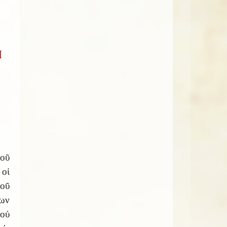
Η
οῦ
οἱ
τοῦ
ων
ού