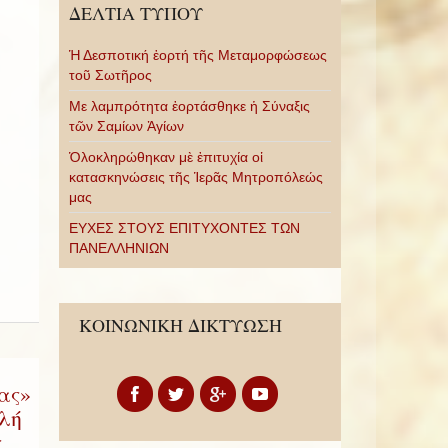
ΔΕΛΤΙΑ ΤΥΠΟΥ
Ἡ Δεσποτική ἑορτή τῆς Μεταμορφώσεως
τοῦ Σωτῆρος
Με λαμπρότητα ἑορτάσθηκε ἡ Σύναξις
τῶν Σαμίων Ἁγίων
Ὁλοκληρώθηκαν μὲ ἐπιτυχία οἱ
κατασκηνώσεις τῆς Ἱερᾶς Μητροπόλεώς
μας
ΕΥΧΕΣ ΣΤΟΥΣ ΕΠΙΤΥΧΟΝΤΕΣ ΤΩΝ
ΠΑΝΕΛΛΗΝΙΩΝ
ΚΟΙΝΩΝΙΚΗ ΔΙΚΤΥΩΣΗ
ας»
λή
ς