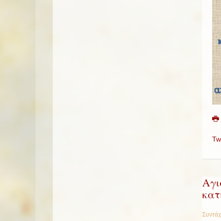
Tw
Αγι
κατ
Συντάχ