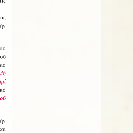
ίς
ᾶς
ήν
ιο
τοῦ
ιο
Μή
ἰμί
ικό
οῦ
ήν
αί