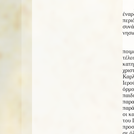
έναρ
περι
συνά
νησι
ποιμ
τέλε
κατη
χρισ
Καρλ
Ιερο
όρμο
παιδ
παρα
παρά
οι κ
του 
προσ
σε ό