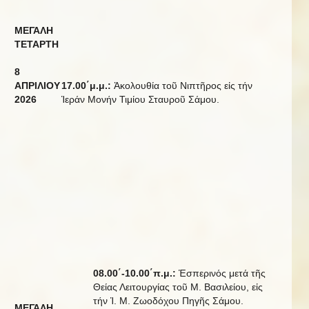
ΜΕΓΑΛΗ
ΤΕΤΑΡΤΗ
8
ΑΠΡΙΛΙΟΥ
17.00΄μ.μ.:
Ἀκολουθία τοῦ Νιπτῆρος εἰς τήν
20
2
6
Ἱεράν Μονήν Τιμίου Σταυροῦ Σάμου.
08.00΄-10.00΄π.μ.:
Ἑσπερινός μετά τῆς
Θείας Λειτουργίας τοῦ Μ. Βασιλείου, εἰς
τήν Ἱ. Μ. Ζωοδόχου Πηγῆς Σάμου.
ΜΕΓΑΛΗ