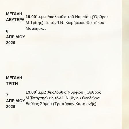
ΜΕΓΑΛΗ
19.00΄μ.μ.:
Ἀκολουθία τοῦ Νυμφίου (Ὄρθρος
ΔΕΥΤΕΡΑ
Μ.Τρίτης) εἰς τόν Ἱ.Ν. Κοιμήσεως Θεοτόκου
Μυτιληνιῶν
6
ΑΠΡΙΛΙΟΥ
20
2
6
Μ
ΕΓΑΛΗ
ΤΡΙΤΗ
19.00΄μ.μ.:
Ἀκολουθία Νυμφίου (Ὄρθρος
7
Μ.Τετάρτης) εἰς τόν Ἱ. Ν. Ἁγίου Θεοδώρου
ΑΠΡΙΛΙΟΥ
Βαθέος Σάμου (Τροπάριον Κασσιανῆς).
20
2
6