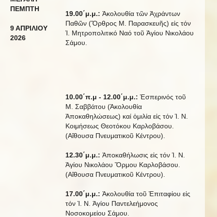
ΠΕΜΠΤΗ
19.00΄μ.μ.:
Ἀκολουθία τῶν Ἀχράντων
Παθῶν (Ὄρθρος Μ. Παρασκευῆς) εἰς τόν
9 ΑΠΡΙΛΙΟΥ
Ἱ. Μητροπολιτικό Ναό τοῦ Ἁγίου Νικολάου
20
2
6
Σάμου.
10.00΄π.μ - 12.00΄μ.μ.:
Ἑσπερινός τοῦ
Μ. Σαββάτου (Ἀκολουθία
Ἀποκαθηλώσεως) καί ὁμιλία εἰς τόν Ἱ. Ν.
Κοιμήσεως Θεοτόκου Καρλοβάσου.
(Αἴθουσα Πνευματικοῦ Κέντρου).
12.30΄μ.μ.:
Ἀποκαθήλωσις εἰς τόν Ἱ. Ν.
Ἁγίου Νικολάου Ὅρμου Καρλοβάσου.
(Αἴθουσα Πνευματικοῦ Κέντρου).
17.00΄μ.μ.:
Ἀκολουθία τοῦ Ἐπιταφίου εἰς
τόν Ἱ. Ν. Ἁγίου Παντελεήμονος
Νοσοκομείου Σάμου.