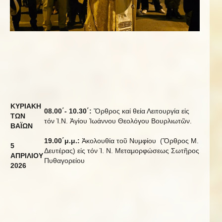
ΚΥΡΙΑΚΗ
08.00΄- 10.30΄:
Ὄρθρος καί θεία Λειτουργία εἰς
ΤΩΝ
τόν Ἱ.Ν. Ἁγίου Ἰωάννου Θεολόγου Βουρλιωτῶν.
ΒΑΪΩΝ
19.00΄μ.μ.:
Ἀκολουθία τοῦ Νυμφίου (Ὄρθρος Μ.
5
Δευτέρας) εἰς τόν Ἱ. Ν. Μεταμορφώσεως Σωτῆρος
ΑΠΡΙΛΙΟΥ
Πυθαγορείου
20
2
6