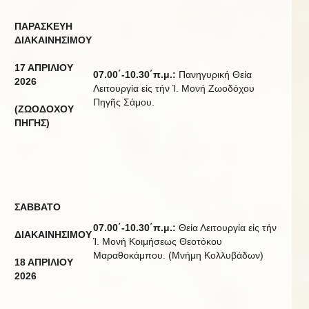
ΠΑΡΑΣΚΕΥΗ
ΔΙΑΚΑΙΝΗΣΙΜΟΥ
17 ΑΠΡΙΛΙΟΥ
07.00΄-10.30΄π.μ.:
Πανηγυρική Θεία
20
2
6
Λειτουργία εἰς τήν Ἱ. Μονή Ζωοδόχου
Πηγῆς Σάμου.
(ΖΩΟΔΟΧΟΥ
ΠΗΓΗΣ)
ΣΑΒΒΑΤΟ
07.00΄-10.30΄π.μ.:
Θεία Λειτουργία εἰς τήν
ΔΙΑΚΑΙΝΗΣΙΜΟΥ
Ἱ. Μονή Κοιμήσεως Θεοτόκου
Μαραθοκάμπου. (Μνήμη Κολλυβάδων)
18 ΑΠΡΙΛΙΟΥ
20
2
6