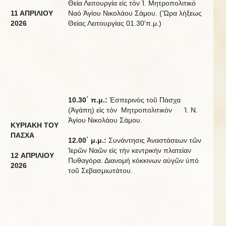
Θεία Λειτουργία εἰς τόν Ἱ. Μητροπολιτικό
11 ΑΠΡΙΛΙΟΥ
Ναό Ἁγίου Νικολάου Σάμου. (Ὣρα λήξεως
20
2
6
Θείας Λειτουργίας 01.30'π.μ.)
10.30
΄
π
.
μ
.:
Ἑσπερινός τοῦ Πάσχα
(Ἀγάπη) εἰς τόν Μητροπολιτικόν Ἱ. Ν.
Ἁγίου Νικολάου Σάμου.
ΚΥΡΙΑΚΗ
ΤΟΥ
ΠΑΣΧΑ
12.00
΄
μ.μ.:
Συνάντησις Ἀναστάσεων τῶν
Ἱερῶν Ναῶν εἰς τήν κεντρικήν πλατείαν
12
ΑΠΡΙΛΙΟΥ
Πυθαγόρα. Διανομή κόκκινων αὐγῶν ὑπό
20
2
6
τοῦ Σεβασμιωτάτου.