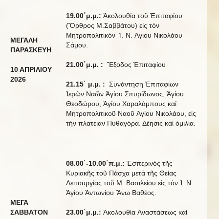
19.00΄μ.μ.:
Ἀκολουθία τοῦ Ἐπιταφίου
(Ὄρθρος Μ.Σαββάτου) εἰς τόν
Μητροπολιτικόν Ἱ. Ν. Ἁγίου Νικολάου
ΜΕΓΑΛΗ
Σάμου.
ΠΑΡΑΣΚΕΥΗ
21.00΄μ.μ. :
Ἒξοδος Ἐπιταφίου
10 ΑΠΡΙΛΙΟΥ
20
2
6
21.15΄ μ.μ. :
Συνάντηση Ἐπιταφίων
Ἱερῶν Ναῶν Ἀγίου Σπυρίδωνος, Ἁγίου
Θεοδώρου, Ἁγίου Χαραλάμπους καί
Μητροπολιτικοῦ Ναοῦ Ἁγίου Νικολάου, εἰς
τήν πλατείαν Πυθαγόρα. Δέησις καί ὁμιλία.
08.00΄-10.00΄π.μ.:
Ἑσπερινός τῆς
Κυριακῆς τοῦ Πάσχα μετά τῆς Θείας
Λειτουργίας τοῦ Μ. Βασιλείου εἰς τόν Ἱ. Ν.
Ἁγίου Ἀντωνίου Ἄνω Βαθέος.
ΜΕΓΑ
ΣΑΒΒΑΤΟΝ
23.00΄μ.μ.:
Ἀκολουθία Ἀναστάσεως καί