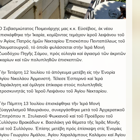
Ὁ Σεβασμιώτατος Ποιμενάρχης μας κ.κ. Εὐσέβιος, ἐκ νέου
ἐπισκέφθηκε τήν Ἰκαρία, κομίζοντας τεμάχιον ἱεροῦ λειψάνου τοῦ
ἐν Ἁγίοις Πατρός ἡμῶν Νεκταρίου Ἐπισκόπου Πενταπόλεως τοῦ
Θαυματουργοῦ, τό ὁποῖο φυλάσσεται στήν Ἱερά Μονή
Ζωοδόχου Πηγῆς Σάμου, πρός εὐλογία καί ἁγιασμό τῶν ἀκριτῶν
Ἰκαρίων καί τῶν πολυπληθῶν ἐπισκεπτῶν.
Τήν Τετάρτη 12 Ἰουλίου τό ἀπόγευμα μετέβη εἰς τήν Ἐνορία
Ἁγίου Νικολάου Ἀρμενιστή. Τέλεσε Ἑσπερινό καί Ἱερά
Παράκληση καί ὁμίλησε ἐπίκαιρα στούς πολυπληθεῖς
προσκυνητάς τοῦ Ἱεροῦ Λειψάνου τοῦ Ἁγίου Νεκταρίου.
Τήν Πέμπτη 13 Ἰουλίου ἐπισκέφθηκε τῆν Ἱερά Μονή
Εὐαγγελισμοῦ Μαυριάνου, συνεργάσθηκε μετά τοῦ Ἀρχιερατικοῦ
Ἐπιτρόπου π. Στυλιανοῦ Φωκιανοῦ καί τοῦ Προέδρου τοῦ
Συλλόγου Βρακάδων κ. Βασιλάκη γιά θέματα τῆς Ἱερᾶς Μονῆς
καί τοῦ Συλλόγου. Ἐπίσης μετέβη πρός ἐπίσκεψη στίς Ἐνορίες
Ἁγίου Γεωργίου Ἀμάλου, Ἁγίου Χαραλάμπους Καλάμου καί Ἁγίου