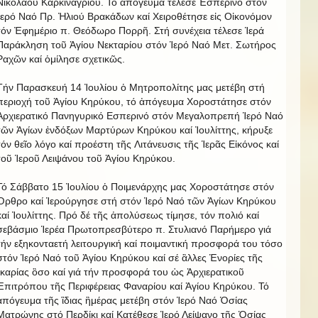
Νικολάου Καρκιναγρίου. Τό ἀπόγευμα τέλεσε Ἐσπερινό στόν
Ἱερό Ναό Πρ. Ἠλιού Βρακάδων καί Χειροθέτησε εἰς Οἰκονόμον
τόν Ἐφημέριο π. Θεόδωρο Πορρῆ. Στή συνέχεια τέλεσε Ἱερά
Παράκληση τοῦ Ἁγίου Νεκταρίου στόν Ἱερό Ναό Μετ. Σωτήρος
Ραχῶν καί ὁμίλησε σχετικῶς.
Τήν Παρασκευή 14 Ἰουλίου ὁ Μητροπολίτης μας μετέβη στή
περιοχή τοῦ Ἁγίου Κηρύκου, τό ἀπόγευμα Χοροστάτησε στόν
Ἀρχιερατικό Πανηγυρικό Εσπερινό στόν Μεγαλοπρεπή Ἱερό Ναό
τῶν Ἁγίων ἐνδόξων Μαρτύρων Κηρύκου καί Ἰουλίττης, κήρυξε
τόν θεῖο λόγο καί προέστη τῆς Λιτάνευσις τῆς Ἱερᾶς Εἰκόνος καί
τοῦ Ἱεροῦ Λειψάνου τοῦ Ἁγίου Κηρύκου.
Τό Σάββατο 15 Ἰουλίου ὁ Ποιμενάρχης μας Χοροστάτησε στόν
Ὀρθρο καί Ἱερούργησε στή στόν Ἱερό Ναό τῶν Ἁγίων Κηρύκου
καί Ἰουλίττης. Πρό δέ τῆς ἀπολύσεως τίμησε, τόν πολιό καί
σεβάσμιο Ἱερέα Πρωτοπρεσβύτερο π. Στυλιανό Παρήμερο γιά
τήν εξηκονταετή λειτουργική καί ποιμαντική προσφορά του τόσο
στόν Ἱερό Ναό τοῦ Ἁγίου Κηρύκου καί σέ ἃλλες Ἑνορίες τῆς
Ἰκαρίας ὃσο καί γιά τήν προσφορά του ὡς Ἀρχιερατικοῦ
Ἐπιτρόπου τῆς Περιφέρειας Φαναρίου καί Ἁγίου Κηρύκου. Τό
ἀπόγευμα τῆς ἳδιας ἣμέρας μετέβη στόν Ἱερό Ναό Ὁσίας
Ματρώνης στό Περδίκι καί Κατέθεσε Ἱερό Λείψανο τῆς Ὁσίας