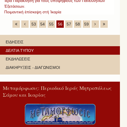
Ἱερά Παράκληση γιά τούς ὑποψηφίους τῶν Πανελληνίων
Ἐξετάσεων.
Ποιμαντική ἐπίσκεψη στή Ἰκαρία
53
54
55
56
57
58
59
ΕΙΔΗΣΕΙΣ
ΔΕΛΤΙΑ ΤΥΠΟΥ
ΕΚΔΗΛΩΣΕΙΣ
ΔΙΑΚΗΡΥΞΕΙΣ - ΔΙΑΓΩΝΙΣΜΟΙ
Μεταμόρφωσις: Περιοδικό Ιεράς Μητροπόλεως
Σάμου και Ικαρίας