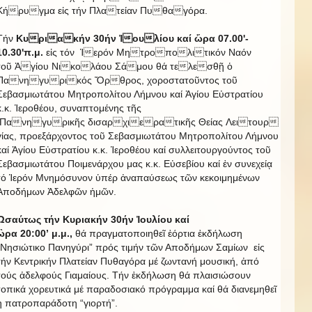
Κήρυγμα εἰς τήν Πλατείαν Πυθαγόρα.
Τήν
Κυριακήν 30
ή
ν Ἰουλίου καί ὥρα 07.00'-
10.30'π.μ
.
εἰς τόν
Ἱερόν Μητροπολιτικόν Ναόν
τοῦ Ἁγίου Νικολάου Σάμου θά τελεσθῇ ὁ
Πανηγυρικός Ὄρθρος, χοροστατοῦντος τοῦ
Σεβασμιωτάτου Μητροπολίτου Λήμνου καί Ἁγίου Εὐστρατίου
κ.κ. Ἱεροθέου, συναπτομένης τῆς
Πανηγυρικῆς δισαρχιερατικῆς Θείας Λειτουρ
γίας, προεξάρχοντος τοῦ Σεβασμιωτάτου Μητροπολίτου Λήμνου
καί Ἁγίου Εὐστρατίου κ.κ. Ἱεροθέου καί συλλειτουργούντος τοῦ
Σεβασμιωτάτου Ποιμενάρχου μας κ.κ. Εὐσεβίου καί ἐν συνεχείᾳ
τό Ἱερόν Μνημόσυνον ὑπέρ ἀναπαύσεως τῶν κεκοιμημένων
Ἀποδήμων Ἀδελφῶν ἡμῶν.
Ὡσαύτως τή
ν
Κυριακήν
30
ή
ν
Ἰ
ουλίου κα
ί
ὣ
ρα 20:00’
μ.μ.,
θά πραγματοποιηθεῖ ἑόρτια ἐκδήλωση
“Νησιώτικο Πανηγύρι” πρός τιμήν τῶν Αποδήμων Σαμίων εἰς
τήν Κεντρικήν Πλατείαν Πυθαγόρα μέ ζωντανή μουσική, ἀπό
τούς ἀδελφούς Γιαμαίους. Τήν ἐκδήλωση θά πλαισιώσουν
τοπικά χορευτικά μέ παραδοσιακό πρόγραμμα καί θά διανεμηθεῖ
ἡ πατροπαράδοτη “γιορτή”.