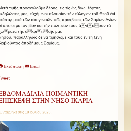
Μετά τιμῆς προσκαλοῦμε ὃλους, εἰς τίς ὡς ἂνω ἑόρτιες
ἐκδηλώσεις μας, εὐχόμενοι πλουσίαν τήν εὐλογίαν τοῦ Θεοῦ ἑνί
ἑκάστῳ μετά τῶν οἰκογενειῶν ταῖς πρεσβείαις τῶν Σαμίων Ἁγίων
οἱ ὁποίοι μέ τόν βίον καί τήν πολιτείαν τους ἁγίασαν τά
χώματα τῆς ἀκριτικῆς μας
Νήσου, παραλλήλως δέ να τιμήσωμε καί τούς ἐν τῇ ξένῃ
διαβιούντας ἀποδήμους Σαμίους.
Εκτύπωση
Email
Tweet
ΕΒΔΟΜΑΔΙΑΙΑ ΠΟΙΜΑΝΤΙΚΗ
ΕΠΙΣΚΕΨΗ ΣΤΗΝ ΝΗΣΟ ΙΚΑΡΙΑ
Συντάχθηκε στις
18 Ιουλίου 2023
.