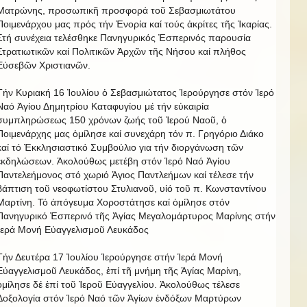
Ματρώνης, προσωπικῆ προσφορά τοῦ Σεβασμιωτάτου
Ποιμενάρχου μας πρός τήν Ἐνορία καί τούς ἀκρίτες τῆς Ἰκαρίας.
Στή συνέχεια τελέσθηκε Πανηγυρικός Ἐσπερινός παρουσία
Στρατιωτικῶν καί Πολιτικῶν Ἀρχῶν τῆς Νήσου καί πλήθος
Εὐσεβῶν Χριστιανῶν.
Τήν Κυριακή 16 Ἰουλίου ὁ Σεβασμιώτατος Ἱερούργησε στόν Ἱερό
Ναό Ἁγίου Δημητρίου Καταφυγίου μέ τήν εὐκαιρία
συμπληρώσεως 150 χρόνων ζωής τοῦ Ἱερού Ναοῦ, ὁ
Ποιμενάρχης μας ὁμίλησε καί συνεχάρη τόν π. Γρηγόριο Διάκο
καί τό Ἐκκλησιαστικό Συμβούλιο για τήν διοργάνωση τῶν
ἐκδηλώσεων. Ἀκολούθως μετέβη στόν Ἱερό Ναό Ἁγίου
Παντελεήμονος στό χωριό Ἁγιος Παντλεήμων καί τέλεσε τήν
βάπτιση τοῦ νεοφωτίστου Στυλιανοῦ, υἱό τοῦ π. Κωνσταντίνου
Μαρτίνη. Τό ἀπόγευμα Χοροστάτησε καί ὁμίλησε στόν
Πανηγυρικό Ἐσπερινό τῆς Ἁγίας Μεγαλομάρτυρος Μαρίνης στήν
Ἱερά Μονή Εὐαγγελισμοῦ Λευκάδος
Τήν Δευτέρα 17 Ἰουλίου Ἱερούργησε στήν Ἱερά Μονή
Εὐαγγελισμοῦ Λευκάδος, ἐπί τῆ μνήμη τῆς Ἁγίας Μαρίνη,
ὁμίλησε δέ ἐπί τοῦ Ἱεροῦ Εὐαγγελίου. Ἀκολούθως τέλεσε
Δοξολογία στόν Ἱερό Ναό τῶν Ἁγίων ἐνδόξων Μαρτύρων