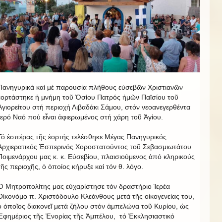
Πανηγυρικά καί μέ παρουσία πλήθους εὐσεβῶν Χριστιανῶν
ἑορτάστηκε ἡ μνήμη τοῦ Ὁσίου Πατρός ἡμῶν Παϊσίου τοῦ
Ἁγιορείτου στή περιοχή Λιβαδάκι Σάμου, στόν νεοανεγερθέντα
Ἱερό Ναό πού εἶναι ἀφιερωμένος στή χάρη τοῦ Ἁγίου.
Τό ἑσπέρας τῆς ἑορτής τελέσθηκε Μέγας Πανηγυρικός
Ἀρχιερατικός Ἑσπερινός Χοροστατούντος τοῦ Σεβασμιωτάτου
Ποιμενάρχου μας κ. κ. Εύσεβίου, πλαισιούμενος ἀπό κληρικούς
τῆς περιοχῆς, ὁ ὁποίος κήρυξε καί τόν θ. λόγο.
Ὁ Μητροπολίτης μας εὐχαρίστησε τόν δραστήριο Ἱερέα
Οίκονόμο π. Χριστόδουλο Κλεάνθους μετά τῆς οἰκογενείας του,
ὁ ὁποῖος διακονεῖ μετά ζήλου στόν ἀμπελώνα τοῦ Κυρίου, ὡς
Ἐφημέριος τῆς Ἐνορίας τῆς Ἀμπέλου, τό Ἐκκλησιαστικό