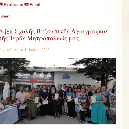
Εκτύπωση
Email
Tweet
Λήξη Σχολῆς Βυζαντινῆς Ἁγιογραφίας
τῆς Ἱερᾶς Μητροπόλεώς μας
Συντάχθηκε στις
11 Ιουλίου 2023
.