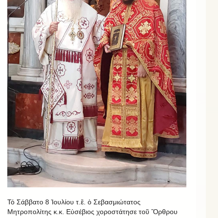
Τό Σάββατο 8 Ἰουλίου τ.ἒ. ὁ Σεβασμιώτατος
Μητροπολίτης κ.κ. Εὐσέβιος χοροστάτησε τοῦ Ὂρθρου