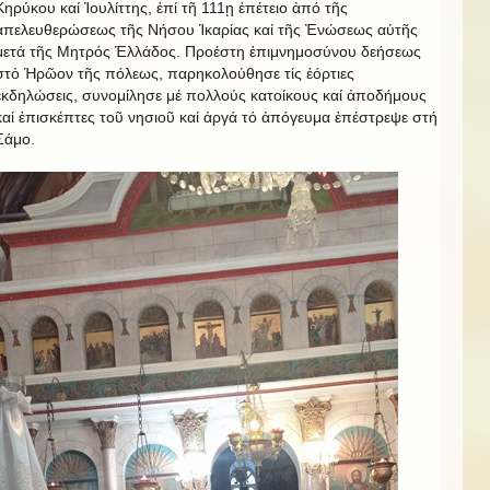
Κηρύκου καί Ἰουλίττης, ἐπί τῆ 111ῃ ἐπέτειο ἀπό τῆς
ἀπελευθερώσεως τῆς Νήσου Ἰκαρίας καί τῆς Ἐνώσεως αὐτῆς
μετά τῆς Μητρός Ἑλλάδος. Προέστη ἐπιμνημοσύνου δεήσεως
στὀ Ἡρῶον τῆς πόλεως, παρηκολούθησε τίς ἑόρτιες
ἐκδηλώσεις, συνομίλησε μέ πολλούς κατοίκους καί ἀποδήμους
καί ἐπισκέπτες τοῦ νησιοῦ καί ἀργά τό ἀπόγευμα ἐπέστρεψε στή
Σάμο.