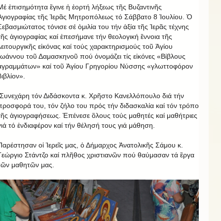
Μέ ἐπισημότητα ἒγινε ἡ ἐορτή λήξεως τῆς Βυζαντινῆς
Ἁγιογραφίας τῆς Ἱερᾶς Μητροπόλεως τό Σάββατο 8 Ἰουλίου. Ὁ
Σεβασμιώτατος τόνισε σέ ὁμιλία του τήν ἀξία τῆς Ἱερᾶς τέχνης
τῆς ἁγιογραφίας καί ἐπεσήμανε τήν θεολογική ἒννοια τῆς
λειτουργικῆς εἰκόνας καί τούς χαρακτηρισμούς τοῦ Ἁγίου
Ἰωάννου τοῦ Δαμασκηνοῦ πού ὁνομάζει τίς εἰκόνες «Βίβλους
ἀγραμμάτων» καί τοῦ Ἁγίου Γρηγορίου Νύσσης «γλωττοφόρον
βιβλίον».
Συνεχάρη τόν Διδάσκοντα κ. Χρῆστο Κανελλόπουλο διά τήν
προσφορά του, τόν ζήλο του πρός τήν διδασκαλία καί τόν τρόπο
τῆς ἁγιογραφήσεως. Ἐπένεσε ὃλους τούς μαθητές καί μαθήτριες
γιά τό ἐνδιαφέρον καί τήν θέλησή τους γιά μάθηση.
Παρέστησαν οἱ Ἱερεῖς μας, ὁ Δήμαρχος Ἀνατολικῆς Σάμου κ.
Γεώργιο Στάντζο καί πλῆθος χριστιανῶν πού θαύμασαν τά ἒργα
τῶν μαθητῶν μας.