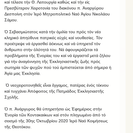
καί τέλεσε τήν Θ. Λειτουργία καθώς καί τήν εἰς
Πρεσβύτερον Χειροτονία του διακόνου π. Ἀναργύρου
Δεσποίνη στόν Ἱερό Μητροπολιτικό Ναό Ἁγίου Νικολάου
Σάμου.
Ὁ Σεβασμιώτατος κατά τήν ὁμιλία του πρός τόν νέο
κληρικό ἀπηύθυνε πατρικές εὐχές καί νουθεσίες. Τόν
προέτρεψε νά ἐργασθεί ἁόκνως καί νά ὑπηρετεῖ τόν
ἂνθρωπο στήν ὁλότητά του. Νά ἀφουγκράζεται τά
προβλήματα τῆς Ἐνορίας του καί νά ἐργαστεῖ μετά ζήλου
γιά τήν ἀναγέννηση τῆς Ἐκκλησιαστικῆς ζωῆς πρός
σωτηρία τῶν ψυχῶν πού τού ἐμπιστεύεται ἀπό σήμερα ἡ
Ἁγία μας Ἐκκλησία.
Ὁ νεοχειροτονηθεῖς εἶναι ἒγγαμος, πατέρας ἑνός τέκνου
καί τυγχάνει Ἀπόφοιτος τῆς Πατμιάδος Ἐκκλησιαστῆς
Σχολῆς.
Ὁ π. Ἀνάργυρος θά ὑπηρετήσει ὡς Ἐφημέριος στήν
Ἐνορία τῶν Κοντακαιίκων καί στόν πληγωμένο ἀπό τό
σεισμό τῆς 30ης Ὀκτωβρίου 2020 Ἱερό Ναό Κοιμήσεως
τῆς Θεοτόκου.