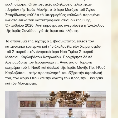
ἐκκλησίασμα. Οἱ λατρευτικές ἐκδηλώσεις τελέστηκαν
πλησίον τῆς Ἱερᾶς Μονῆς, στό Ἱερό Μετόχιο τοῦ Ἁγίου
Σπυρίδωνος καθ’ ὃτι τό ὐπερμεγέθες καθολικό παραμένει
κλειστό ἓνεκα τοῦ καταστροφικοῦ σεισμοῦ τῆς 30ῆς
Ὀκτωβρίου 2020. Ἀντί κηρύγματος άνεγνώσθει ἡ Ἐγκύκλιος
τῆς Ἱερᾶς Συνόδου, γιά τίς Ἱερατικές κλήσεις.
Τό ἀπόγευμα τῆς ἑορτῆς ὁ Σεβασμιώτατος τέλεσε τόν
κατανυκτικό ἑσπερινό καί τήν ἀκολουθία τῶν Χαιρετισμῶν
τοῦ Σταυροῦ στόν ἐνοριακό Ἱερό Ναό Τιμίου Σταυροῦ
Μεσαίου Καρλοβάσου Κοτρωνίου. Προχείρησε δέ σέ
Ἀρχιμανδρίτη τόν Ἱερομόναχο π. Ἀναστάσιο Πορώνη
ἐφημέριο τοῦ Ἱ. Ναοῦ καί ἀδελφό τῆς Ἱερᾶς Μονῆς Πρ. Ἠλιοῦ
Καρλοβάσου, στήν προσφώνησή του ἐξῆρε τήν ἀφοσίωσή
του, τόν Φόβο Θεοῦ καί τήν ἀγάπη του πρός τήν Ἐκκλησία
καί τόν Μοναχισμό.