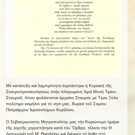
Μέ κατάνυξη καί λαμπρότητα ἑορτάστηκε ἡ Κυριακή τῆς
Σταυροπροσκυνήσεως στήν πληγωμένη Ἱερά Μονή Τιμίου
Σταυροῦ, ὃπου φυλάσσεται ἀρχαίος Σταυρός μέ Τίμιο Ξύλο
πολύτιμο κειμήλιο γιά τό νησι μας, δωρεά τοῦ Σαμίου
Πατριάρχου Ἱεροσολύμων Κυρίλλου.
Ο Σεβασμιωτατος Μητροπολίτης μας τήν Κυριώνυμο ἡμέρα
τῆς ἑορτῆς χοροστάτησε κατά τόν Ὂρθρο, τέλεσε τήν Θ.
Λειτουργία τοῦ Μ. Βασιλείου καί διένειμε τά ἂνθη στό