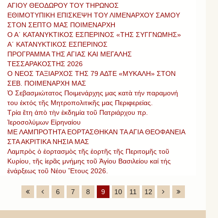
ΑΓΙΟΥ ΘΕΟΔΩΡΟΥ ΤΟΥ ΤΗΡΩΝΟΣ
ΕΘΙΜΟΤΥΠΙΚΗ ΕΠΙΣΚΕΨΗ ΤΟΥ ΛΙΜΕΝΑΡΧΟΥ ΣΑΜΟΥ
ΣΤΟΝ ΣΕΠΤΟ ΜΑΣ ΠΟΙΜΕΝΑΡΧΗ
Ο Α΄ ΚΑΤΑΝΥΚΤΙΚΟΣ ΕΣΠΕΡΙΝΟΣ «ΤΗΣ ΣΥΓΓΝΩΜΗΣ»
Α΄ ΚΑΤΑΝΥΚΤΙΚΟΣ ΕΣΠΕΡΙΝΟΣ
ΠΡΟΓΡΑΜΜΑ ΤΗΣ ΑΓΙΑΣ ΚΑΙ ΜΕΓΑΛΗΣ
ΤΕΣΣΑΡΑΚΟΣΤΗΣ 2026
Ο ΝΕΟΣ ΤΑΞΙΑΡΧΟΣ ΤΗΣ 79 ΑΔΤΕ «ΜΥΚΑΛΗ» ΣΤΟΝ
ΣΕΒ. ΠΟΙΜΕΝΑΡΧΗ ΜΑΣ
Ὁ Σεβασμιώτατος Ποιμενάρχης μας κατὰ τήν παραμονή
του ἐκτός τῆς Μητροπολιτικῆς μας Περιφερείας.
Τρία ἔτη ἀπὸ τὴν ἐκδημία τοῦ Πατριάρχου πρ.
Ἱεροσολύμων Εἰρηναίου
ΜΕ ΛΑΜΠΡΟΤΗΤΑ ΕΟΡΤΑΣΘΗΚΑΝ ΤΑ ΑΓΙΑ ΘΕΟΦΑΝΕΙΑ
ΣΤΑ ΑΚΡΙΤΙΚΑ ΝΗΣΙΑ ΜΑΣ
Λαμπρὸς ὁ ἐορτασμὸς τῆς ἑορτῆς τῆς Περιτομῆς τοῦ
Κυρίου, τῆς ἱερᾶς μνήμης τοῦ Ἁγίου Βασιλείου καί τής
ἐνάρξεως τοῦ Νέου Ἔτους 2026.
6
7
8
9
10
11
12