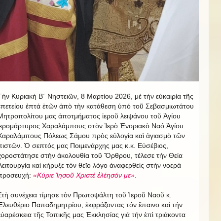
Τὴν Κυριακὴ Β΄ Νηστειῶν, 8 Μαρτίου 2026, μέ τήν εὐκαιρία τῆς
ἐπετείου ἐπτά ἐτῶν ἀπὸ τὴν κατάθεση ὑπό τοῦ Σεβασμιωτάτου
Μητροπολίτου μας ἀποτμήματος ἱεροῦ λειψάνου τοῦ Ἁγίου
ἱερομάρτυρος Χαραλάμπους στὸν Ἱερὸ Ἐνοριακὸ Ναό Ἁγίου
Χαραλάμπους Πόλεως Σάμου πρὸς εὐλογία καὶ ἁγιασμὸ τῶν
πιστῶν. Ὁ σεπτός μας Ποιμενάρχης μας κ.κ. Εὐσέβιος,
χοροστάτησε στὴν ἀκολουθία τοῦ Ὄρθρου, τέλεσε τήν Θεία
Λειτουργία καί κήρυξε τὸν θεῖο λόγο ἀναφερθείς στήν νοερά
προσευχή:
«Κύριε Ἰησοῦ Χριστέ ἐλέησόν με»
.
Στὴ συνέχεια τίμησε τὸν Πρωτοψάλτη τοῦ Ἱεροῦ Ναοῦ κ.
Ἐλευθέριο Παπαδημητρίου, ἐκφράζοντας τόν ἔπαινο καί τήν
εὐαρέσκεια τῆς Τοπικῆς μας Ἐκκλησίας γιά τήν ἐπὶ τριάκοντα