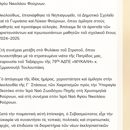
Ἁγόυ Νικολάου Φούρνων.
Ἀκολούθως, ἐπισκέφθηκε τὸ Νηπιαγωγεῖο, τό Δημοτικὸ Σχολεῖο
καί τὸ Γυμνάσιο καί Λύκειο Φούρνων, ὅπου ὁμίλησε στούς
μαθητές καί προσέφερε εὐλογίες. Ἀπένειμε δέ τὰ ἀριστεῖα τῶν
ἀριστευσάντων καὶ πρωτευσάντων μαθητῶν τοῦ σχολικοῦ ἔτους
2024–2025.
Στὴ συνέχεια μετέβη στὸ Φυλάκιο τοῦ Στρατοῦ, ὅπου
συναντήθηκε μὲ τὰ στρατευμένα νιάτα τῆς Πατρίδος μας,
ης
παρουσία τοῦ Ταξιάρχου τῆς 79
ΑΔΤΕ «ΜΥΚΑΛΗ» κ.
Ἐμμανουήλ Τουλουπάκη.
Τὸ ἀπόγευμα τῆς ἰδίας ἡμέρας, χοροστάτησε καὶ ὁμίλησε στὴν
Ἀκολουθία τῆς Γ΄ Στάσεως τῶν Χαιρετισμῶν πρὸς τὴν Ὑπεραγία
Θεοτόκο στὸν Ἱερὸ Ναὸ Ζωοδόχου Πηγῆς στὴ Χρυσομηλιὰ
Φούρνων, καὶ στὴ συνέχεια στὸν Ἱερὸ Ναὸ Ἁγίου Νικολάου
Φούρνων.
Κατὰ τὴν ποιμαντικὴ αὐτὴ ἐπίσκεψη, ὁ Σεβασμιώτατος εἶχε τὴν
εὐκαιρία νὰ συναντήσει τὶς τοπικὲς πολιτικὲς καὶ στρατιωτικὲς
ἀρχὲς, νὰ ἐπιδώσει τὰ διοριστήρια τῶν νέων ἐκκλησιαστικῶν