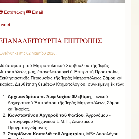
Εκτύπωση
Email
Tweet
ΕΠΑΝΑΛΕΙΤΟΥΡΓΙΑ ΕΠΙΤΡΟΠΗΣ
Συντάχθηκε στις
02 Μαρτίου 2026
.
Μέ ἀπόφαση τοῦ Μητροπολιτικοῦ Συμβουλίου τῆς Ἱερᾶς
Μητροπόλεώς μας, ἐπαναλειτουργεῖ ἡ Ἐπιτροπή Προστασίας
Ἐκκλησιαστικῆς Περιουσίας τῆς Ἱερᾶς Μητροπόλεως Σάμου καί
Ἰκαρίας, Διευθέτηση θεμάτων Κτηματολογίου, συγκείμενη ἐκ τῶν:
Ἀρχιμανδρίτου π. Ἀμφιλοχίου Φλεβάρη
, Γενικοῦ
Ἀρχιερατικοῦ Ἐπιτρόπου τῆς Ἱερᾶς Μητροπόλεως Σάμου
καί Ἰκαρίας.
Κωνσταντίνου Ἀργυροῦ τοῦ Φωτίου
, Ἀγρονόμου -
Τοπογράφου Μηχανικοῦ Ε.Μ.Π., Δικαστικοῦ
Πραγματογνώμονος.
Σπυρίδωνα Κουτελιᾶ τοῦ Δημητρίου
, MSc Δασολόγου –