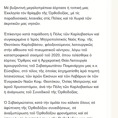
Μέ βυζαντινή μεγαλοπρέπεια ἑόρτασε ἠ τοπική μας
Ἐκκλησία τόν θρίαμβο τῆς Ὀρθοδοξίας, μέ τίς
παραδοσιακές λιτανεῖες στίς Πόλεις καί τά Χωριά τῶν
ἀκριτικῶν μας νησιῶν.
Ἐπίκεντρο κατά παράδοση ἡ Πόλις τῶν Καρλοβασίων καί
συγκεκριμένα ὁ Ἱερός Μητροπολιτικός Ναός Κοιμ. τῆς
Θεοτόκου Καρλοβάσου, φιλοξενούμενος λειτουργικῶς
στήν αἴθουσα τοῦ πνευματικοῦ κέντρου, λόγω τοῦ
καταστροφικοῦ σεισμοῦ τοῦ 2020, ὅπου τελέσθηκε ὁ
ἑόρτιος Ὄρθρος καί ἡ Ἀρχιερατική Θεία Λειτουργία
ἱερουργοῦντος τοῦ Σεβασμιωτάτου Ποιμενάρχου μας κ.κ.
Εὐσεβίου, στό τέλος τῆς ὁποίας ἐσχηματίσθη ἱερά πομπή
λιτανεύσεως τῶν ἱερῶν Εικόνων καί τῶν Λαβάρων ἐκ τῶν
Ἐνοριακῶν Ναῶν Κοιμ. Θεοτόκου, Ὁσίας Ματρώνης καί
ἱεροῦ Χρυσοστόμου, ἀνά τήν Πόλη τῶν Καρλοβασίων καί
ἡ ἀνάγνωσις τοῦ Συνοδικοῦ τῆς Ὀρθοδοξίας.
Ὁ Σεβασμιώτατος κατά τήν ὁμιλία του κάλεσε ὅλους σέ
ἀφύπνιση τῆς Ὀρθοδόξου συνειδήσεως, σέ
ἀναζωπύρωση τοῦ Ὀρθοδόξου φρονήματος καί σέ