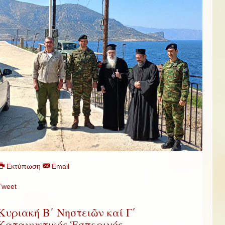
Εκτύπωση
Email
Tweet
Κυριακή Β΄ Νηστειῶν καί Γ΄
Κατανυκτικός Ἑσπερινός