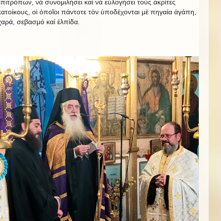
ἐπιτρόπων, νά συνομιλήσει καὶ νὰ εὐλογήσει τοὺς ἀκρίτες
κατοίκους, οἱ ὁποῖοι πάντοτε τὸν ὑποδέχονται μὲ πηγαία ἀγάπη,
χαρά, σεβασμό καί ἐλπίδα.