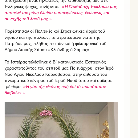
ὑποχρέωση ἀναστηλώσεως τῆς Ὀρθοδοξίας μας στίς
Ἑλληνικές ψυχές, τονίζοντας:
«Ἡ Ὀρθόδοξη Ἐκκλησία μας
ἀποτελεῖ τήν μόνη ἐλπίδα συσπειρώσεως, ἑνώσεως καί
συνοχῆς τοῦ λαοῦ μας.»
Παρέστησαν οἱ Πολιτικές καί Στρατιωτικές ἀρχές τοῦ
νησιοῦ καί τῆς πόλεως, τά στρατευμένα νιάτα τῆς
Πατρίδος μας, πλῆθος πιστῶν καί ἡ φιλαρμονική τοῦ
Δήμου Δυτικῆς Σάμου «Κλεάνθης ὁ Σάμιος».
Τό ἑσπέρας τελέσθηκε ὁ Β΄ κατανυκτικός Ἑσπερινός
χοροστατοῦντος τοῦ σεπτοῦ μας Ποιενάρχου, στόν Ἱερό
Ναό Ἁγίου Νικολάου Καρλοβάσου, στήν αἴθουσα τοῦ
πνευματικοῦ κέντρου τοῦ Ἱεροῦ Ναοῦ ὅπου καί ὁμίλησε
μέ θέμα:
«Ἡ γάρ τῆς εἰκόνος τιμή ἐπί τό πρωτότυπον
διαβαίνει.»