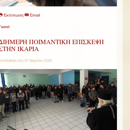
Εκτύπωση
Email
Tweet
ΔΙΗΜΕΡΗ ΠΟΙΜΑΝΤΙΚΗ ΕΠΙΣΚΕΨΗ
ΣΤΗΝ ΙΚΑΡΙΑ
Συντάχθηκε στις
07 Μαρτίου 2026
.