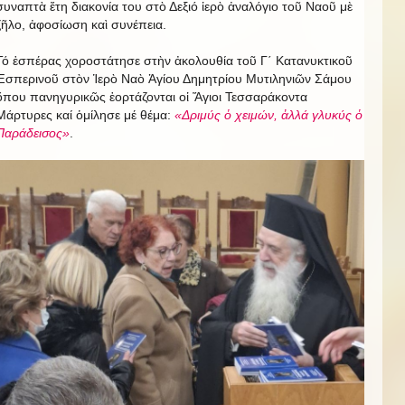
συναπτὰ ἔτη διακονία του στὸ Δεξιό ἱερὸ ἀναλόγιο τοῦ Ναοῦ μὲ
ζῆλο, ἀφοσίωση καὶ συνέπεια.
Τό ἑσπέρας χοροστάτησε στὴν ἀκολουθία τοῦ Γ΄ Κατανυκτικοῦ
Ἑσπερινοῦ στὸν Ἱερὸ Ναὸ Ἁγίου Δημητρίου Μυτιληνιῶν Σάμου
ὅπου πανηγυρικῶς ἑορτάζονται οἱ Ἅγιοι Τεσσαράκοντα
Μάρτυρες καί ὁμίλησε μέ θέμα:
«Δριμύς ὁ χειμών, ἀλλά γλυκύς ὁ
Παράδεισος»
.