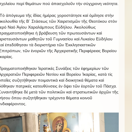
σχολείου περί θεμάτων πού ἀπασχολοῦν τήν σύγχρονη νεότητα.
Τὸ ἀπόγευμα τῆς ἰδίας ἡμέρας χοροστάτησε καί ὁμίλησε στὴν
ἀκολουθία τῆς Β΄ Στάσεως τῶν Χαιρετισμῶν τῆς Θεοτόκου στὸν
Ἱερό Ναό Ἁγίου Χαραλάμπους Εὐδήλου. Ἀκολούθως
πραγματοποιήθηκε ἡ βράβευση τῶν πρωτευσάντων καὶ
ἀριστευσάντων μαθητῶν τοῦ Γυμνασίου καὶ Λυκείου Εὐδήλου
καί ἐπεδόθησαν τὰ διοριστήρια τῶν Ἐκκλησιαστικῶν
Ἐπιτρόπων, τῶν ἐνοριῶν τῆς Ἀρχιερατικῆς Περιφέρειας Βορείου
Ἰκαρίας.
Πραγματοποιήθηκαν Ἱερατικές Συνάξεις τῶν ἐφημερίων τῶν
Ἀρχιερατιῶν Περιφερειῶν Νοτίου καί Βορείου Ἰκαρίας, κατὰ τίς
ὁποῖες συζητήθηκαν ποιμαντικὰ καί διοικητικά θέματα καὶ
δόθηκαν πατρικές κατευθύνσεις ἐν ὄψει τῶν ἑορτῶν τοῦ Πάσχα.
Συναντήθηκε δέ μετὰ τῶν πολιτικῶν καὶ στρατιωτικῶν ἀρχῶν τῆς
νήσου ὄπου συζητήθηκαν τρέχοντα θέματα κοινοῦ
ἐνδιαφέροντος.