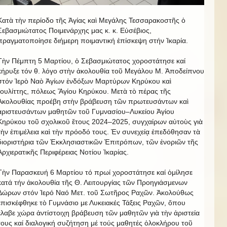
Κατὰ τὴν περίοδο τῆς Ἁγίας καὶ Μεγάλης Τεσσαρακοστῆς ὁ
Σεβασμιώτατος Ποιμενάρχης μας κ. κ. Εὐσέβιος,
πραγματοποίησε διήμερη ποιμαντική ἐπίσκεψη στήν Ἰκαρία.
Τὴν Πέμπτη 5 Μαρτίου, ὁ Σεβασμιώτατος χοροστάτησε καί
κήρυξε τόν θ. λόγο στὴν ἀκολουθία τοῦ Μεγάλου Μ. Ἀποδείπνου
στόν Ἱερὸ Ναὸ Ἁγίων ἐνδόξων Μαρτύρων Κηρύκου καὶ
Ἰουλίττης, πόλεως Ἅγίου Κηρύκου. Μετὰ τὸ πέρας τῆς
Ἀκολουθίας προέβη στὴν βράβευση τῶν πρωτευσάντων καὶ
ἀριστευσάντων μαθητῶν τοῦ Γυμνασίου–Λυκείου Ἁγίου
Κηρύκου τοῦ σχολικοῦ ἔτους 2024–2025, συγχαίρων αὐτοὺς γιὰ
τὴν ἐπιμέλεια καὶ τὴν πρόοδό τους. Ἐν συνεχείᾳ ἐπεδόθησαν τὰ
διοριστήρια τῶν Ἐκκλησιαστικῶν Ἐπιτρόπων, τῶν ἐνοριῶν τῆς
Ἀρχιερατικῆς Περιφέρειας Νοτίου Ἰκαρίας.
Τὴν Παρασκευή 6 Μαρτίου τό πρωί χοροστάτησε καί ὁμίλησε
κατά τήν ἀκολουθία τῆς Θ. Λειτουργίας τῶν Προηγιάσμενων
Δώρων στόν Ἱερό Ναό Μετ. τοῦ Σωτῆρος Ραχῶν. Ἀκολούθως
ἐπισκέφθηκε τὸ Γυμνάσιο με Λυκειακές Τάξεις Ραχῶν, ὅπου
ἔλαβε χώρα ἀντίστοιχη βράβευση τῶν μαθητῶν γιὰ τὴν ἀριστεία
τους καί διαλογική συζήτηση μέ τούς μαθητές ὁλοκλήρου τοῦ