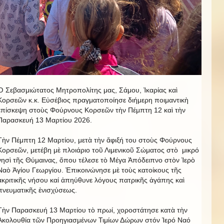
Ὁ Σεβασμιώτατος Μητροπολίτης μας, Σάμου, Ἰκαρίας καὶ
Κορσεῶν κ.κ. Εὐσέβιος πραγματοποίησε διήμερη ποιμαντικὴ
ἐπίσκεψη στοὺς Φούρνους Κορσεῶν τὴν Πέμπτη 12 καὶ τὴν
Παρασκευή 13 Μαρτίου 2026.
Τὴν Πέμπτη 12 Μαρτίου, μετὰ τὴν ἄφιξή του στοὺς Φούρνους
Κορσεῶν, μετέβη μὲ πλοιάριο τοῦ Λιμενικοῦ Σώματος στὸ μικρό
νησὶ τῆς Θύμαινας, ὅπου τέλεσε τὸ Μέγα Ἀπόδειπνο στὸν Ἱερὸ
Ναὸ Ἁγίου Γεωργίου. Ἐπικοινώνησε μὲ τοὺς κατοίκους τῆς
ἀκριτικῆς νήσου καί ἀπηύθυνε λόγους πατρικῆς ἀγάπης καὶ
πνευματικῆς ἐνισχύσεως.
Τὴν Παρασκευή 13 Μαρτίου τὸ πρωί, χοροστάτησε κατὰ τὴν
Ἀκολουθία τῶν Προηγιασμένων Τιμίων Δώρων στόν Ἱερό Ναό