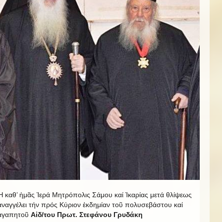
Ἡ καθ’ ἡμᾶς Ἱερά Μητρόπολις Σάμου καί Ἰκαρίας μετά θλίψεως
ἀναγγέλει τήν πρός Κύριον ἐκδημίαν τοῦ πολυσεβάστου καί
ἀγαπητοῦ
Αἰδ/του Πρωτ. Στεφάνου Γρυδάκη