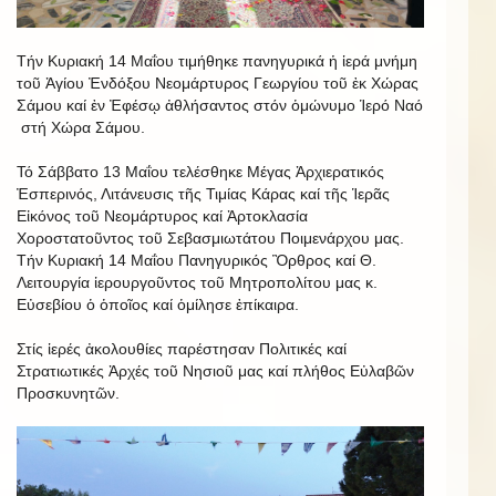
Τήν Κυριακή 14 Μαΐου τιμήθηκε πανηγυρικά ἡ ἱερά μνήμη
τοῦ Ἁγίου Ἐνδόξου Νεομάρτυρος Γεωργίου τοῦ ἐκ Χώρας
Σάμου καί ἐν Ἐφέσῳ ἀθλήσαντος στόν ὁμώνυμο Ἱερό Ναό
στή Χώρα Σάμου.
Τό Σάββατο 13 Μαΐου τελέσθηκε Μέγας Ἀρχιερατικός
Ἐσπερινός, Λιτάνευσις τῆς Τιμίας Κάρας καί τῆς Ἱερᾶς
Εἰκόνος τοῦ Νεομάρτυρος καί Ἀρτοκλασία
Χοροστατοῦντος τοῦ Σεβασμιωτάτου Ποιμενάρχου μας.
Τήν Κυριακή 14 Μαΐου Πανηγυρικός Ὂρθρος καί Θ.
Λειτουργία ἱερουργοῦντος τοῦ Μητροπολίτου μας κ.
Εὐσεβίου ὁ ὁποῖος καί ὁμίλησε ἐπίκαιρα.
Στίς ἱερές ἀκολουθίες παρέστησαν Πολιτικές καί
Στρατιωτικές Ἀρχές τοῦ Νησιοῦ μας καί πλήθος Εὐλαβῶν
Προσκυνητῶν.