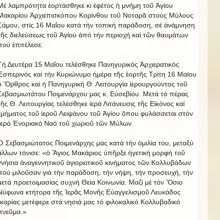
Μέ λαμπρότητα ἑορτάσθηκε κι ἐφέτος ἡ μνήμη τοῦ Ἁγίου
Μακαρίου Ἀρχιεπισκόπου Κορίνθου τοῦ Νοταρᾶ στούς Μύλους
Σάμου, στίς 16 Μαΐου κατά τήν τοπική παράδοση, σέ ἀνάμνηση
τῆς διελεύσεως τοῦ Ἁγίου ἀπό τήν περιοχή καί τῶν θαυμάτων
πού ἐπιτέλεσε.
Τή Δευτέρα 15 Μαΐου τελέσθηκε Πανηγυρικός Ἀρχιερατικός
Ἐσπερινός καί τήν Κυριώνυμο ἡμέρα τῆς ἑορτῆς Τρίτη 16 Μαϊου
ὁ Ὂρθρος καί ἡ Πανηγυρική Θ. Λειτουργία ἱερουργούντος τοῦ
Σεβασμιωτάτου Ποιμενάρχου μας κ. Εὐσεβίου. Μετά τό πέρας
τῆς Θ. Λειτουργίας τελέσθηκε ἱερά Λιτάνευσις τῆς Εἰκόνος καί
τμήματος τοῦ ἱεροῦ Λειψάνου τοῦ Ἁγίου ὃπου φυλάσσεται στόν
Ἱερό Ἐνοριακό Ναό τοῦ χωριοῦ τῶν Μύλων.
Ὁ Σεβασμιώτατος Ποιμενάρχης μας κατά τήν ὁμιλία του, μεταξύ
ἂλλων τόνισε: «ὁ Ἃγιος Μακάριος ὑπῆρξε ἡγετική μορφή τοῦ
γνήσια ἀναγεννητικοῦ ἁγιορειτικοῦ κινήματος τῶν Κολλυβάδων
πού μιλοῦσαν γιά τήν παράδοση, τήν νήψη, τήν προσευχή, τήν
μετά προετοιμασίας συχνή Θεία Κοινωνία. Μαζί μέ τόν Ὃσιο
Νύφωνα κτήτορα τῆς Ἱερᾶς Μονῆς Εὐαγγελισμοῦ Λευκάδος
Ἰκαρίας μετέφερε στά νησιά μας τό φιλοκαλικό Κολλυβαδικό
πνεῦμα.»