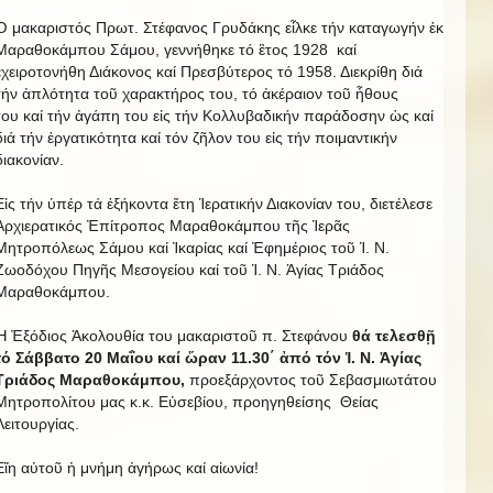
Ὁ μακαριστός Πρωτ. Στέφανος Γρυδάκης εἶλκε τήν καταγωγήν ἐκ
Μαραθοκάμπου Σάμου, γεννήθηκε τό ἒτος 1928 καί
ἐχειροτονήθη Διάκονος καί Πρεσβύτερος τό 1958. Διεκρίθη διά
τήν ἀπλότητα τοῦ χαρακτήρος του, τό ἀκέραιον τοῦ ἦθους
του καί τήν ἀγάπη του εἰς τήν Κολλυβαδικήν παράδοσην ὡς καί
διά τήν ἐργατικότητα καί τόν ζῆλον του εἰς τήν ποιμαντικήν
διακονίαν.
Εἰς τήν ὑπέρ τά ἐξήκοντα ἔτη Ἱερατικήν Διακονίαν του, διετέλεσε
Ἀρχιερατικός Ἐπίτροπος Μαραθοκάμπου τῆς Ἱερᾶς
Μητροπόλεως Σάμου καί Ἰκαρίας καί Ἐφημέριος τοῦ Ἱ. Ν.
Ζωοδόχου Πηγῆς Μεσογείου καί τοῦ Ἱ. Ν. Ἁγίας Τριάδος
Μαραθοκάμπου.
Ἡ Ἐξόδιος Ἀκολουθία του μακαριστοῦ π. Στεφάνου
θά τελεσθῇ
τό Σάββατο 20 Μαΐου καί ὥραν 11.30΄ ἀπό τόν Ἱ. Ν. Ἁγίας
Τριάδος Μαραθοκάμπου,
προεξάρχοντος τοῦ Σεβασμιωτάτου
Μητροπολίτου μας κ.κ. Εὐσεβίου, προηγηθείσης Θείας
Λειτουργίας.
Εἴη αὐτοῦ ἡ μνήμη ἀγήρως καί αἰωνία!