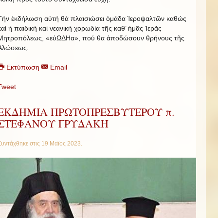
Τήν ἐκδήλωση αὐτή θά πλαισιώσει ὁμάδα Ἱεροψαλτῶν καθώς
καί ἡ παιδική καί νεανική χορωδία τῆς καθ’ ἡμᾶς Ἱερᾶς
Μητροπόλεως, «εὐΩΔΗα», πού θα ἀποδώσουν θρήνους τῆς
Ἁλώσεως.
Εκτύπωση
Email
Tweet
ΕΚΔΗΜΙΑ ΠΡΩΤΟΠΡΕΣΒΥΤΕΡΟΥ π.
ΣΤΕΦΑΝΟΥ ΓΡΥΔΑΚΗ
Συντάχθηκε στις
19 Μαϊος 2023
.