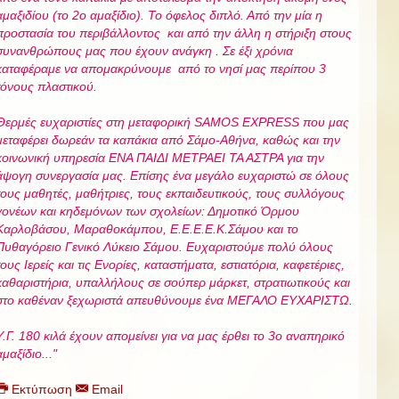
αμαξιδίου (το 2ο αμαξίδιο). Το όφελος διπλό. Από την μία η
προστασία του περιβάλλοντος και από την άλλη η στήριξη στους
συνανθρώπους μας που έχουν ανάγκη . Σε έξι χρόνια
καταφέραμε να απομακρύνουμε από το νησί μας περίπου 3
τόνους πλαστικού.
Θερμές ευχαριστίες στη μεταφορική SAMOS EXPRESS που μας
μεταφέρει δωρεάν τα καπάκια από Σάμο-Αθήνα, καθώς και την
κοινωνική υπηρεσία ΕΝΑ ΠΑΙΔΙ ΜΕΤΡΑΕΙ ΤΑ ΑΣΤΡΑ για την
άψογη συνεργασία μας. Επίσης ένα μεγάλο ευχαριστώ σε όλους
τους μαθητές, μαθήτριες, τους εκπαιδευτικούς, τους συλλόγους
γονέων και κηδεμόνων των σχολείων: Δημοτικό Όρμου
Καρλοβάσου, Μαραθοκάμπου, Ε.Ε.Ε.Ε.Κ.Σάμου και το
Πυθαγόρειο Γενικό Λύκειο Σάμου. Ευχαριστούμε πολύ όλους
τους Ιερείς και τις Ενορίες, καταστήματα, εστιατόρια, καφετέριες,
καθαριστήρια, υπαλλήλους σε σούπερ μάρκετ, στρατιωτικούς και
στο καθέναν ξεχωριστά απευθύνουμε ένα ΜΕΓΑΛΟ ΕΥΧΑΡΙΣΤΩ.
Υ.Γ. 180 κιλά έχουν απομείνει για να μας έρθει το 3ο αναπηρικό
αμαξίδιο..."
Εκτύπωση
Email