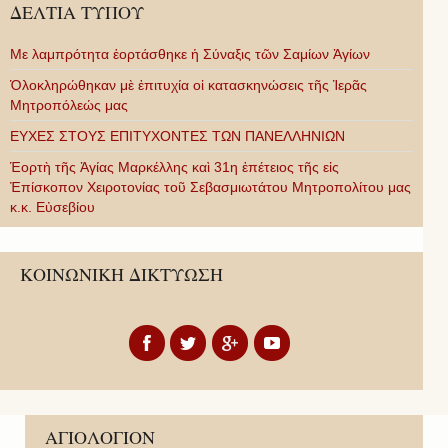
ΔΕΛΤΙΑ ΤΥΠΟΥ
Με λαμπρότητα ἑορτάσθηκε ἡ Σύναξις τῶν Σαμίων Ἁγίων
Ὁλοκληρώθηκαν μὲ ἐπιτυχία οἱ κατασκηνώσεις τῆς Ἱερᾶς
Μητροπόλεώς μας
ΕΥΧΕΣ ΣΤΟΥΣ ΕΠΙΤΥΧΟΝΤΕΣ ΤΩΝ ΠΑΝΕΛΛΗΝΙΩΝ
Ἑορτὴ τῆς Ἁγίας Μαρκέλλης καὶ 31η ἐπέτειος τῆς εἰς
Ἐπίσκοπον Χειροτονίας τοῦ Σεβασμιωτάτου Μητροπολίτου μας
κ.κ. Εὐσεβίου
ΚΟΙΝΩΝΙΚΗ ΔΙΚΤΥΩΣΗ
ΑΓΙΟΛΟΓΙΟΝ