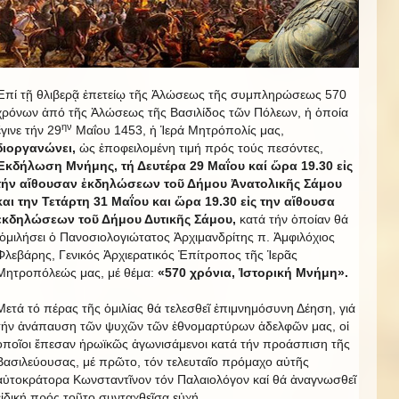
Ἐπί τῇ θλιβερᾷ ἐπετείῳ τῆς Ἁλώσεως τῆς συμπληρώσεως 570
χρόνων ἀπό τῆς Ἁλώσεως τῆς Βασιλίδος τῶν Πόλεων, ἡ ὁποία
ην
ἔγινε τήν 29
Μαΐου 1453, ἡ Ἱερά Μητρόπολίς μας,
διοργανώνει,
ὡς ἐποφειλομένη τιμή πρός τούς πεσόντες,
Ἐκδήλωση Μνήμης, τή Δευτέρα 29 Μαΐου καί ὥρα 19.30 εἰς
τήν αἴθουσαν ἐκδηλώσεων τοῦ Δήμου Ἀνατολικῆς Σάμου
και την Τετάρτη 31 Μαΐου και ὥρα 19.30 εἰς την αἴθουσα
ἐκδηλώσεων τοῦ Δήμου Δυτικῆς Σάμου,
κατά τήν ὁποίαν θά
ὁμιλήσει ὁ Πανοσιολογιώτατος Ἀρχιμανδρίτης π. Ἀμφιλόχιος
Φλεβάρης, Γενικός Ἀρχιερατικός Ἐπίτροπος τῆς Ἱερᾶς
Μητροπόλεώς μας, μέ θέμα:
«570 χρόνια, Ἱστορική Μνήμη».
Μετά τό πέρας τῆς ὁμιλίας θά τελεσθεῖ ἐπιμνημόσυνη Δέηση, γιά
τήν ἀνάπαυση τῶν ψυχῶν τῶν ἐθνομαρτύρων ἀδελφῶν μας, οἱ
ὁποῖοι ἔπεσαν ἡρωϊκῶς ἀγωνισάμενοι κατά τήν προάσπιση τῆς
Βασιλεύουσας, μέ πρῶτο, τόν τελευταῖο πρόμαχο αὐτῆς
αὐτοκράτορα Κωνσταντῖνον τόν Παλαιολόγον καί θά ἀναγνωσθεῖ
εἰδική πρός τοῦτο συνταχθεῖσα εὐχή.