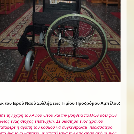
Εκ του Ιερού Ναού Συλλήψεως Τιμίου Προδρόμου Αμπέλου:
"Με την χάρη του Αγίου Θεού και την βοήθεια πολλών αδελφών
άλλος ένας στόχος επετεύχθη. Σε διάστημα ενός χρόνου
κατάφερε η αγάπη του κόσμου να συγκεντρώσει περισσότερο
από ένα τόνο καπάκια με αποτέλεσμα την απόκτηση ακόμη ενός