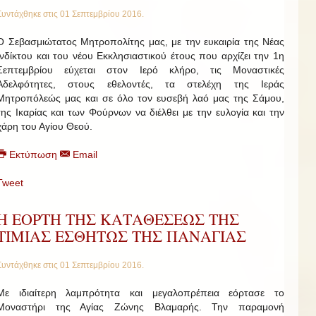
Συντάχθηκε στις
01 Σεπτεμβρίου 2016
.
Ο Σεβασμιώτατος Μητροπολίτης μας, με την ευκαιρία της Νέας
Ινδίκτου και του νέου Εκκλησιαστικού έτους που αρχίζει την 1η
Σεπτεμβρίου εύχεται στον Ιερό κλήρο, τις Μοναστικές
Αδελφότητες, στους εθελοντές, τα στελέχη της Ιεράς
Μητροπόλεώς μας και σε όλο τον ευσεβή λαό μας της Σάμου,
της Ικαρίας και των Φούρνων να διέλθει με την ευλογία και την
χάρη του Αγίου Θεού.
Εκτύπωση
Email
Tweet
Η ΕΟΡΤΗ ΤΗΣ ΚΑΤΑΘΕΣΕΩΣ ΤΗΣ
ΤΙΜΙΑΣ ΕΣΘΗΤΩΣ ΤΗΣ ΠΑΝΑΓΙΑΣ
Συντάχθηκε στις
01 Σεπτεμβρίου 2016
.
Με ιδιαίτερη λαμπρότητα και μεγαλοπρέπεια εόρτασε το
Μοναστήρι της Αγίας Ζώνης Βλαμαρής. Την παραμονή