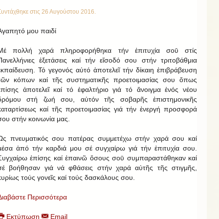
Συντάχθηκε στις
26 Αυγούστου 2016
.
Ἀγαπητό μου παιδί
Μέ πολλή χαρά πληροφορήθηκα τήν ἐπιτυχία σοῡ στίς
Πανελλήνιες ἐξετάσεις καί τήν εἴσοδό σου στήν τριτοβάθμια
ἐκπαίδευση. Τό γεγονός αὐτό ἀποτελεῖ τήν δίκαιη ἐπιβράβευση
τῶν κόπων καί τῆς συστηματικῆς προετοιμασίας σου ὅπως
ἐπίσης ἀποτελεῖ καί τό ἐφαλτήριο γιά τό ἄνοιγμα ἑνός νέου
δρόμου στή ζωή σου, αὐτόν τῆς σοβαρῆς ἐπιστημονικῆς
καταρτίσεως καί τῆς προετοιμασίας γιά τήν ἐνεργή προσφορά
σου στήν κοινωνία μας.
Ὡς πνευματικός σου πατέρας συμμετέχω στήν χαρά σου καί
μέσα ἀπό τήν καρδιά μου σέ συγχαίρω γιά τήν ἐπιτυχία σου.
Συγχαίρω ἐπίσης καί ἐπαινῶ ὅσους σοῡ συμπαραστάθηκαν καί
σέ βοήθησαν γιά νά φθάσεις στήν χαρά αὐτῆς τῆς στιγμῆς,
κυρίως τούς γονεῖς καί τούς δασκάλους σου.
Διαβάστε Περισσότερα
Εκτύπωση
Email