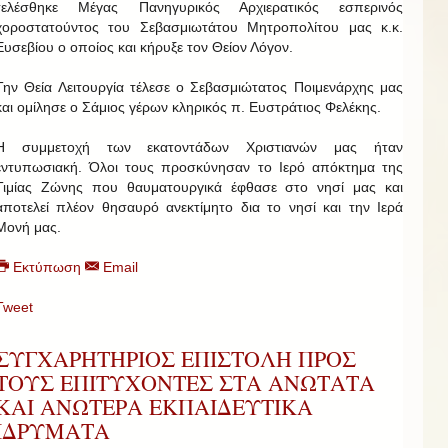
τελέσθηκε Μέγας Πανηγυρικός Αρχιερατικός εσπερινός
χοροστατούντος του Σεβασμιωτάτου Μητροπολίτου μας κ.κ.
Ευσεβίου ο οποίος και κήρυξε τον Θείον Λόγον.
Την Θεία Λειτουργία τέλεσε ο Σεβασμιώτατος Ποιμενάρχης μας
και ομίλησε ο Σάμιος γέρων κληρικός π. Ευστράτιος Φελέκης.
Η συμμετοχή των εκατοντάδων Χριστιανών μας ήταν
εντυπωσιακή. Όλοι τους προσκύνησαν το Ιερό απόκτημα της
Τιμίας Ζώνης που θαυματουργικά έφθασε στο νησί μας και
αποτελεί πλέον θησαυρό ανεκτίμητο δια το νησί και την Ιερά
Μονή μας.
Εκτύπωση
Email
Tweet
ΣΥΓΧΑΡΗΤΗΡΙΟΣ ΕΠΙΣΤΟΛΗ ΠΡΟΣ
ΤΟΥΣ ΕΠΙΤΥΧΟΝΤΕΣ ΣΤΑ ΑΝΩΤΑΤΑ
ΚΑΙ ΑΝΩΤΕΡΑ ΕΚΠΑΙΔΕΥΤΙΚΑ
ΙΔΡΥΜΑΤΑ