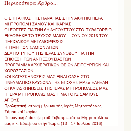
Περισσότερα Άρθρα...
Ο ΕΠΙΤΑΦΙΟΣ ΤΗΣ ΠΑΝΑΓΙΑΣ ΣΤΗΝ ΑΚΡΙΤΙΚΗ ΙΕΡΑ
ΜΗΤΡΟΠΟΛΗ ΣΑΜΟΥ ΚΑΙ ΙΚΑΡΙΑΣ
ΟΙ ΕΟΡΤΕΣ ΓΙΑ ΤΗΝ 6Η ΑΥΓΟΥΣΤΟΥ ΣΤΟ ΠΥΘΑΓΟΡΕΙΟ
ΕΚΔΟΘΗΚΕ ΤΟ ΤΕΥΧΟΣ ΜΑΙΟΥ – ΙΟΥΝΙΟΥ 2016 ΤΟΥ
ΠΕΡΙΟΔΙΚΟΥ ΜΕΤΑΜΟΡΦΩΣΙΣ
Η ΤΙΜΗ ΤΩΝ ΣΑΜΙΩΝ ΑΓΙΩΝ
ΔΕΛΤΙΟ ΤΥΠΟΥ ΤΗΣ ΙΕΡΑΣ ΣΥΝΟΔΟΥ ΓΙΑ ΤΗΝ
ΕΠΙΘΕΣΗ ΤΩΝ ΑΝΤΙΕΞΟΥΣΙΑΣΤΩΝ
ΠΡΟΓΡΑΜΜΑ ΑΡΧΙΕΡΑΤΙΚΩΝ ΘΕΙΩΝ ΛΕΙΤΟΥΡΓΙΩΝ ΚΑΙ
ΧΟΡΟΣΤΑΣΙΩΝ
«ΟΙ ΚΑΤΑΣΚΗΝΩΣΕΙΣ ΜΑΣ ΕΙΝΑΙ ΟΑΣΗ ΣΤΟ
ΠΝΕΥΜΑΤΙΚΟ ΚΑΥΣΩΝΑ ΤΗΣ ΕΠΟΧΗΣ ΜΑΣ» ΕΛΗΞΑΝ
ΟΙ ΚΑΤΑΣΚΗΝΩΣΕΙΣ ΤΗΣ ΙΕΡΑΣ ΜΗΤΡΟΠΟΛΕΩΣ ΜΑΣ
Η ΙΕΡΑ ΜΗΤΡΟΠΟΛΙΣ ΜΑΣ ΤΙΜΑ ΤΟΥΣ ΣΑΜΙΟΥΣ
ΑΓΙΟΥΣ
Προληπτική ἰατρική μέριμνα τῆς Ἱερᾶς Μητροπόλεως
Σάμου καί Ἰκαρίας
Ποιμαντική ἐπίσκεψη τοῦ Σεβασμιωτάτου Μητροπολίτου
μας κ.κ. Εὐσεβίου στήν Ἰκαρία (13 - 17 Ἰουλίου 2016)