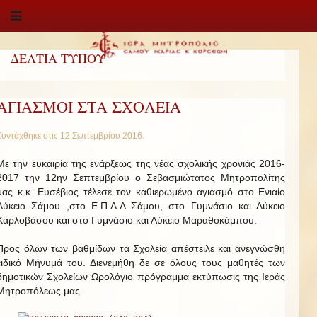
ΔΕΛΤΙΑ ΤΥΠΟΥ
ΑΓΙΑΣΜΟΙ ΣΤΑ ΣΧΟΛΕΙΑ
Συντάχθηκε στις
12 Σεπτεμβρίου 2016
.
Με την ευκαιρία της ενάρξεως της νέας σχολικής χρονιάς 2016-
2017 την 12ην Σεπτεμβρίου ο Σεβασμιώτατος Μητροπολίτης
μας κ.κ. Ευσέβιος τέλεσε τον καθιερωμένο αγιασμό στο Ενιαίο
Λύκειο Σάμου ,στο Ε.Π.Α.Λ Σάμου, στο Γυμνάσιο και Λύκειο
Καρλοβάσου και στο Γυμνάσιο και Λύκειο Μαραθοκάμπου.
Προς όλων των βαθμίδων τα Σχολεία απέστειλε και ανεγνώσθη
ειδικό Μήνυμά του. Διενεμήθη δε σε όλους τους μαθητές των
δημοτικών Σχολείων Ωρολόγιο πρόγραμμα εκτύπωσις της Ιεράς
Μητροπόλεως μας.