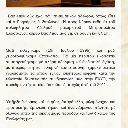
«Βασίλειον οὐκ ἔχω, τόν πνευματικόν ἀδελφόν, ὅπως εἶπε
καί ὁ Γρηγόριος ὁ Θεολόγος. Ἡ πρός Κύριον ἐκδημία τοῦ
πολυφίλητου Ἀδελφοῦ μακαριστοῦ Μητροπολίτου
Ἐλασσῶνος κυροῦ Βασιλείου μᾶς γέμισε ὀδύνη καί θλίψη.
Μαζί ἐκλεγήκαμε (19η Ἰουλίου 1995) καί μαζί
χειροτονηθήκαμε Ἐπίσκοποι. Γιά μία περίπου εἰκοσαετία
συμπορευθήκαμε μέ πλήρη ἀδελφική καί ἀνιδιοτελῆ ἀγάπη,
μέ ἀπεριόριστη καί εἰλικρινῆ ἐμπιστοσύνη, χαρακτηριστικά
γνωρίσματα, τά ὁποῖα ἔγιναν ἰδιαιτέρως ἐμφανῆ κατά τήν
τελευταία δεκαετία τῆς συνδιακονίας μας στήν ΕΚΥΟ, τήν
προεδρίαν τῆς ὁποίας ἀσκοῦσε ἐπιτυχῶς ἀπό τοῦ 2011.
Ὑπῆρξε ἀκέραιος καί μέ ἦθος ἀπαράμιλλο, φιλομόναχος καί
ἱεροπρεπής, ἔμπλεως ζήλου καί ἀγωνιζόμενος πάντοτε μέ
ὀξύνοια ὑπέρ τῆς οἰκονομικῆς προόδου καί τῶν δικαίων τῆς
Ἐκκλησίας μας.