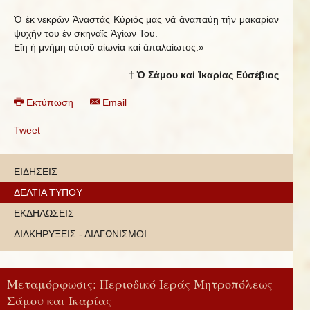
Ὁ ἐκ νεκρῶν Ἀναστάς Κύριός μας νά ἀναπαύῃ τήν μακαρίαν
ψυχήν του ἐν σκηναῖς Ἁγίων Του.
Εἴη ἡ μνήμη αὐτοῦ αἰωνία καί ἀπαλαίωτος.»
† Ὁ Σάμου καί Ἰκαρίας Εὐσέβιος
Εκτύπωση
Email
Tweet
ΕΙΔΗΣΕΙΣ
ΔΕΛΤΙΑ ΤΥΠΟΥ
ΕΚΔΗΛΩΣΕΙΣ
ΔΙΑΚΗΡΥΞΕΙΣ - ΔΙΑΓΩΝΙΣΜΟΙ
Μεταμόρφωσις: Περιοδικό Ιεράς Μητροπόλεως
Σάμου και Ικαρίας