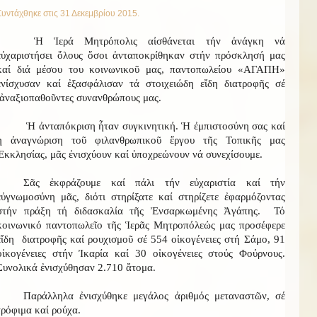
Συντάχθηκε στις
31 Δεκεμβρίου 2015
.
Ἡ Ἱερά Μητρόπολις αἰσθάνεται τήν ἀνάγκη νά
εὐχαριστήσει ὅλους ὅσοι ἀνταποκρίθηκαν στήν πρόσκλησή μας
καί διά μέσου του κοινωνικοῦ μας, παντοπωλείου «ΑΓΑΠΗ»
ἐνίσχυσαν καί ἐξασφάλισαν τά στοιχειώδη εἴδη διατροφῆς σέ
ἀναξιοπαθοῦντες συνανθρώπους μας.
Ἡ ἀνταπόκριση ἦταν συγκινητική. Ἡ ἐμπιστοσύνη σας καί
ἡ ἀναγνώριση τοῦ φιλανθρωπικοῦ ἔργου τῆς Τοπικῆς μας
Ἐκκλησίας, μᾶς ἐνισχύουν καί ὑποχρεώνουν νά συνεχίσουμε.
Σᾶς ἐκφράζουμε καί πάλι τήν εὐχαριστία καί τήν
εὐγνωμοσύνη μᾶς, διότι στηρίξατε καί στηρίζετε ἐφαρμόζοντας
στήν πράξη τή διδασκαλία τῆς Ἐνσαρκωμένης Ἀγάπης. Τό
κοινωνικό παντοπωλεῖο τῆς Ἱερᾶς Μητροπόλεώς μας προσέφερε
εἴδη διατροφῆς καί ρουχισμοῦ σέ 554 οἰκογένειες στή Σάμο, 91
οἰκογένειες στήν Ἰκαρία καί 30 οἰκογένειες στούς Φούρνους.
Συνολικά ἐνισχύθησαν 2.710 ἄτομα.
Παράλληλα ἐνισχύθηκε μεγάλος ἀριθμός μεταναστῶν, σέ
τρόφιμα καί ρούχα.