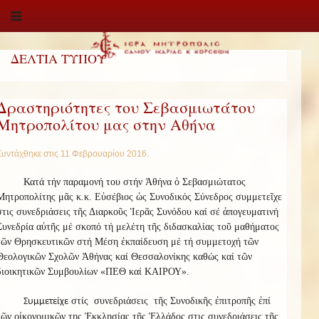
ΔΕΛΤΙΑ ΤΥΠΟΥ
Δραστηριότητες του Σεβασμιωτάτου
Μητροπολίτου μας στην Αθήνα
Συντάχθηκε στις
11 Φεβρουαρίου 2016
.
Κατά τήν παραμονή του στήν Ἀθήνα ὁ Σεβασμιώτατος
Μητροπολίτης μᾶς κ.κ. Εὐσέβιος ὡς Συνοδικός Σύνεδρος συμμετεῖχε
στις συνεδριάσεις τῆς Διαρκοῦς Ἱερᾶς Συνόδου καί σέ ἀπογευματινή
Συνεδρία αὐτῆς μέ σκοπό τή μελέτη τῆς διδασκαλίας τοῦ μαθήματος
τῶν Θρησκευτικῶν στή Μέση ἐκπαίδευση μέ τή συμμετοχή τῶν
Θεολογικῶν Σχολῶν Ἀθήνας καί Θεσσαλονίκης καθώς καί τῶν
διοικητικῶν Συμβουλίων «ΠΕΘ καί ΚΑΙΡΟΥ».
στίς συνεδριάσεις τῆς Συνοδικῆς ἐπιτροπῆς ἐπί
Συμμετείχε
τῶν οἰκονομικῶν της Ἐκκλησίας τῆς Ἑλλάδος στις συνεδριάσεις τῆς