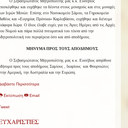
Ο Σεβασμιώτατος Μητροπολίτης μας κ.κ. Ευσέβιος
επισκέφθηκε και ευχήθηκε τα δέοντα στους μοναχούς και στις μοναχές
των Ιερών Μονών. Επίσης στο Νοσοκομείο Σάμου, τα Γηροκομεία
Βαθέος και «Ευγηρίας Πρόνοια» Καρλοβάσου, ευχήθηκε και διένειμε
διάφορα δώρα. Ο ίδιος έλαβε ευχές για τις Άγιες Ημέρες από τις Αρχές
του Νομού και πάρα πολλά πνευματικά του τέκνα από την
Μητροπολιτική του περιφέρεια όσο και από αποδήμους.
ΜΗΝΥΜΑ ΠΡΟΣ ΤΟΥΣ ΑΠΟΔΗΜΟΥΣ
Ο Σεβασμιώτατος Μητροπολίτης μας κ.κ. Ευσέβιος απηύθυνε
Μήνυμα προς τους αποδήμους Σαμίους , Ικαρίους και Φουρνιώτες
στην Αμερική, την Αυστραλία και την Ευρώπη.
Διαβάστε Περισσότερα
Εκτύπωση
Email
Tweet
ΕΥΧΑΡΙΣΤΙΕΣ