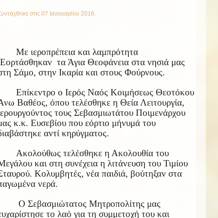
Συντάχθηκε στις
07 Ιανουαρίου 2016
.
Με ιεροπρέπεια και λαμπρότητα
Εορτάσθηκαν τα Άγια Θεοφάνεια στα νησιά μας
στη Σάμο, στην Ικαρία και στους Φούρνους.
Επίκεντρο ο Ιερός Ναός Κοιμήσεως Θεοτόκου
Άνω Βαθέος, όπου τελέσθηκε η Θεία Λειτουργία,
ιερουργούντος τους Σεβασμιωτάτου Ποιμενάρχου
μας κ.κ. Ευσεβίου που εόρτιο μήνυμά του
διαβάστηκε αντί κηρύγματος.
Ακολούθως τελέσθηκε η Ακολουθία του
Μεγάλου και στη συνέχεια η λιτάνευση του Τιμίου
Σταυρού. Κολυμβητές, νέα παιδιά, βούτηξαν στα
παγωμένα νερά.
Ο Σεβασμιώτατος Μητροπολίτης μας
ευχαρίστησε το λαό για τη συμμετοχή του και