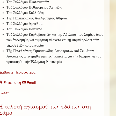
Τοῦ Συλλόγου Πλατανιωτῶν.
Τοῦ Συλλόγου Πυθαγορείου Ἀθηνῶν.
Τοῦ Συλλόγου Καλλιθέας.
Τῆς Πανικαριακῆς Ἀδελφότητος Ἀθηνῶν.
Τοῦ Συλλόγου Ἀμπέλου.
Τοῦ Συλλόγου Παγώνδα.
Τοῦ Συλλόγου Καρλοβασιτῶν και της Ἀδελφότητος Σαμίων ὅπου
του ἀπενεμήθη καί τιμητική πλακέτα ἐπί τῇ συμπληρώσει τῶν
εἴκοσι ἐτῶν ποιμαντορίας.
Τῆς Πανελλήνιας Ὁμοσπονδίας Ἀποστράτων καί Σωμάτων
Ἀσφαλείας ἀπενεμήθη τιμητική πλακέτα για τήν διαχρονική του
προσφορά στήν Ἑλληνική Ἀστυνομία.
Διαβάστε Περισσότερα
Εκτύπωση
Email
Tweet
Η τελετή αγιασμού των υδάτων στη
Σάμο