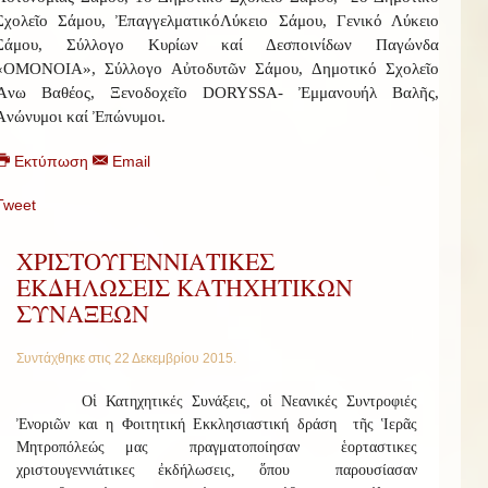
Σχολεῖο Σάμου, Ἐπαγγελματικό
Λύκειο Σάμου, Γενικό Λύκειο
Σάμου, Σύλλογο Κυρίων καί Δεσποινίδων Παγώνδα
«ΟΜΟΝΟΙΑ», Σύλλογο Αὐτοδυτῶν Σάμου, Δημοτικό Σχολεῖο
Ἄνω Βαθέος, Ξενοδοχεῖο
DORYSSA
- Ἐμμανουήλ Βαλῆς,
Ἀνώνυμοι καί Ἐπώνυμοι.
Εκτύπωση
Email
Tweet
ΧΡΙΣΤΟΥΓΕΝΝΙΑΤΙΚΕΣ
ΕΚΔΗΛΩΣΕΙΣ ΚΑΤΗΧΗΤΙΚΩΝ
ΣΥΝΑΞΕΩΝ
Συντάχθηκε στις
22 Δεκεμβρίου 2015
.
Οἱ Κατηχητικές Συνάξεις, οἱ Νεανικές Συντροφιές
Ἐνοριῶν και η Φοιτητική Εκκλησιαστική δράση τῆς Ἱερᾶς
Μητροπόλεώς μας πραγματοποίησαν ἑορταστικες
χριστουγεννιάτικες ἐκδήλωσεις, ὅπου παρουσίασαν