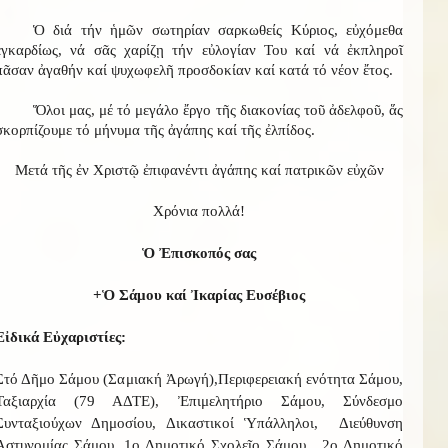
Ὁ διά τήν ἡμῶν σωτηρίαν σαρκωθείς Κύριος, εὐχόμεθα
ἐγκαρδίως, νά σᾶς χαρίζῃ τήν εὐλογίαν Του καί νά ἐκπληροῖ
πᾶσαν ἀγαθήν καί ψυχωφελῆ προσδοκίαν καί κατά τό νέον ἔτος.
Ὅλοι μας, μέ τό μεγάλο ἔργο τῆς διακονίας τοῦ ἀδελφοῦ, ἅς
σκορπίζουμε τό μήνυμα τῆς ἀγάπης καί τῆς ἐλπίδος.
Μετά τῆς ἐν Χριστῷ ἐπιφανέντι ἀγάπης καί πατρικῶν εὐχῶν
Χρόνια πολλά!
Ὁ Ἐπισκοπός σας
+Ὁ Σάμου καί Ἰκαρίας Ευσέβιος
Εἰδικά Εὐχαριστίες:
Στό Δῆμο Σάμου (Σαμιακή Ἀρωγή),Περιφερειακή ενότητα Σάμου,
Ταξιαρχία (79 ΑΔΤΕ), Ἐπιμελητήριο Σάμου, Σύνδεσμο
Συνταξιούχων Δημοσίου, Δικαστικοί Ὑπάλληλοι, Διεύθυνση
Ἀστυνομίας Σάμου, 1ο Δημοτικό Σχολεῖο Σάμου, 2ο Δημοτικό