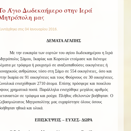
Το Άγιο Δωδεκαήμερο στην Ιερά
Μητρόπολη μας
Συντάχθηκε στις
04 Ιανουαρίου 2016
.
ΔΕΜΑΤΑ ΑΓΑΠΗΣ
Με την ευκαιρία των εορτών του αγίου δωδεκαημέρου η Ιερά
Μητρόπολις Σάμου, Ικαρίας και Κορσεών ετοίμασε και διένειμε
δέματα με τρόφιμα ή ρουχισμό σε αναξιοπαθούσες οικογένειες ή
μοναχικούς ανθρώπους τόσο στη Σάμο σε 554 οικογένειες, όσο και
στην Ικαρία σε 91 οικογένειες και τους Φούρνους σε 30 οικογένειες.
Συνολικά ενισχύθηκαν 2710 άτομα. Επίσης πρόσφερε και ποικίλου
ύψους χρηματικά ποσά. Παράλληλα ενισχύθηκε μεγάλος αριθμός
μεταναστών σε τρόφιμα και ρούχα. Πλήθος εθελοντών βοήθησαν. O
Σεβασμιώτατος Μητροπολίτης μας ευχαρίστησε όλους όσους
βοήθησαν ηθικά και υλικά.
ΕΠΙΣΚΈΨΕΙΣ – ΕΥΧΕΣ- ΔΩΡΑ