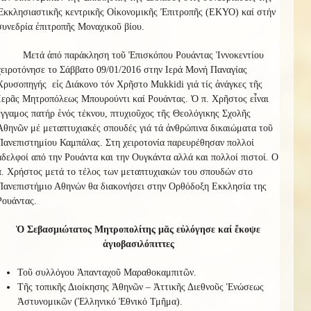
Ἐκκλησιαστικῆς κεντρικῆς Οἰκονομικῆς Ἐπιτροπῆς (ΕΚΥΟ) καί στήν
συνεδρία ἐπιτροπῆς Μοναχικοῦ βίου.
Μετά ἀπό παράκληση τοῦ Ἐπισκόπου Ρουάντας Ἰννοκεντίου
χειροτόνησε το Σάββατο 09/01/2016 στην Ιερά Μονή Παναγίας
Χρυσοπηγής εἰς Διάκονο τόν Χρῆστο Mukkidi γιά τίς ἀνάγκες τῆς
Ἱερᾶς Μητροπόλεως Μπουρούντι καί Ρουάντας. Ὁ π. Χρῆστος εἶναι
ἔγγαμος πατήρ ἑνός τέκνου, πτυχιοῦχος τῆς Θεολόγικης Σχολῆς
Ἀθηνῶν μέ μεταπτυχιακές σπουδές γιά τά ἀνθρώπινα δικαιώματα τοῦ
Πανεπιστημίου Καμπάλας. Στη χειροτονία παρευρέθησαν πολλοί
αδελφοί από την Ρουάντα και την Ουγκάντα αλλά και πολλοί πιστοί. Ο
π. Χρήστος μετά το τέλος των μεταπτυχιακών του σπουδών στο
Πανεπιστήμιο Αθηνών θα διακονήσει στην Ορθόδοξη Εκκλησία της
Ρουάντας.
Ὁ Σεβασμιώτατος Μητροπολίτης μᾶς εὐλόγησε καί ἔκοψε
ἁγιοβασιλόπιττες
Τοῦ συλλόγου Ἁπανταχοῦ Μαραθοκαμπιτῶν.
Τῆς τοπικῆς Διοίκησης Ἀθηνῶν – Ἀττικῆς Διεθνοῦς Ἑνώσεως
Ἀστυνομικῶν (Ἑλληνικό Ἐθνικό Τμῆμα).