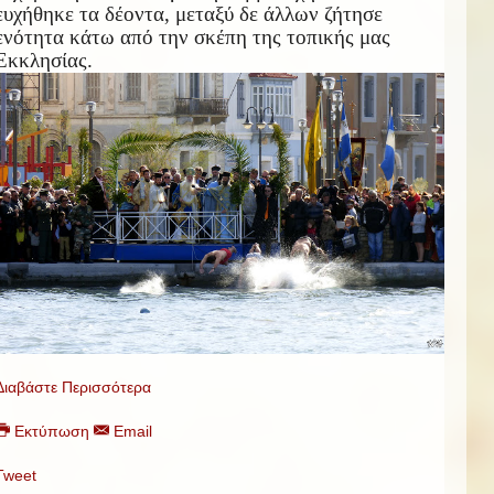
ευχήθηκε τα δέοντα, μεταξύ δε άλλων ζήτησε
ενότητα κάτω από την σκέπη της τοπικής μας
Εκκλησίας.
Διαβάστε Περισσότερα
Εκτύπωση
Email
Tweet