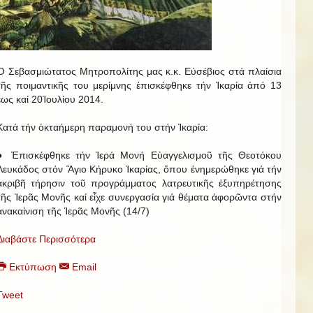
Ὁ Σεβασμιώτατος Μητροπολίτης μας κ.κ. Εὐσέβιος στά πλαίσια
τῆς ποιμαντικῆς του μερίμνης ἐπισκέφθηκε τήν Ἰκαρία ἀπό 13
ἕως καί 20Ἰουλίου 2014.
Κατά τήν ὀκταήμερη παραμονή του στήν Ἰκαρία:
● Ἐπισκέφθηκε τήν Ἱερά Μονή Εὐαγγελισμοῦ τῆς Θεοτόκου
Λευκάδος στόν Ἅγιο Κήρυκο Ἰκαρίας, ὅπου ἐνημερώθηκε γιά τήν
ἀκριβῆ τήρησιν τοῦ προγράμματος λατρευτικῆς ἐξυπηρέτησης
τῆς Ἱερᾶς Μονῆς καί εἶχε συνεργασία γιά θέματα ἀφορῶντα στήν
ἀνακαίνιση τῆς Ἱερᾶς Μονῆς (14/7)
Διαβάστε Περισσότερα
Εκτύπωση
Email
Tweet