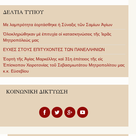
ΔΕΛΤΙΑ ΤΥΠΟΥ
Με λαμπρότητα ἑορτάσθηκε ἡ Σύναξις τῶν Σαμίων Ἁγίων
Ὁλοκληρώθηκαν μὲ ἐπιτυχία οἱ κατασκηνώσεις τῆς Ἱερᾶς
Μητροπόλεώς μας
ΕΥΧΕΣ ΣΤΟΥΣ ΕΠΙΤΥΧΟΝΤΕΣ ΤΩΝ ΠΑΝΕΛΛΗΝΙΩΝ
Ἑορτὴ τῆς Ἁγίας Μαρκέλλης καὶ 31η ἐπέτειος τῆς εἰς
Ἐπίσκοπον Χειροτονίας τοῦ Σεβασμιωτάτου Μητροπολίτου μας
κ.κ. Εὐσεβίου
ΚΟΙΝΩΝΙΚΗ ΔΙΚΤΥΩΣΗ