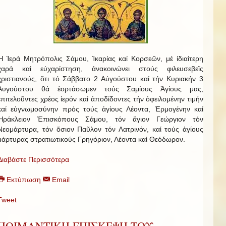
Ἡ Ἱερά Μητρόπολις Σάμου, Ἰκαρίας καί Κορσεῶν, μέ ἰδιαίτερη
χαρά καί εὐχαρίστηση, ἀνακοινώνει στούς φιλευσεβεῖς
χριστιανούς, ὅτι τό Σάββατο 2 Αὐγούστου καί τήν Κυριακήν 3
Αυγούστου θά ἑορτάσωμεν τούς Σαμίους Ἁγίους μας,
ἐπιτελοῦντες χρέος ἱερόν καί ἀποδίδοντες τήν ὀφειλομένην τιμήν
καί εὐγνωμοσύνην πρός τούς ἁγίους Λέοντα, Ἑρμογένην καί
Ἡράκλειον Ἐπισκόπους Σάμου, τόν ἅγιον Γεώργιον τόν
Νεομάρτυρα, τόν ὅσιον Παῦλον τόν Λατρινόν, καί τούς ἁγίους
μάρτυρας στρατιωτικούς Γρηγόριον, Λέοντα καί Θεόδωρον.
Διαβάστε Περισσότερα
Εκτύπωση
Email
Tweet
ΠΟΙΜΑΝΤΙΚΗ ΕΠΙΣΚΕΨΗ ΤΟΥ