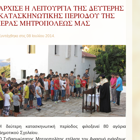
AΡΧΙΣΕ Η ΛΕΙΤΟΥΡΓΙΑ ΤΗΣ ΔΕΥΤΕΡΗΣ
ΚΑΤΑΣΚΗΝΩΤΙΚΗΣ ΠΕΡΙΟΔΟΥ ΤΗΣ
ΙΕΡΑΣ ΜΗΤΡΟΠΟΛΕΩΣ ΜΑΣ
Συντάχθηκε στις
08 Ιουλίου 2014
.
Η δεύτερη κατασκηνωτική περίοδος φιλοξενεί 80 αγόρια
Δημοτικού Σχολείου.
Ο Σεβασμιώτατος Μητροπολίτης ετέλεσε τον Αγιασμό ενάρξεως