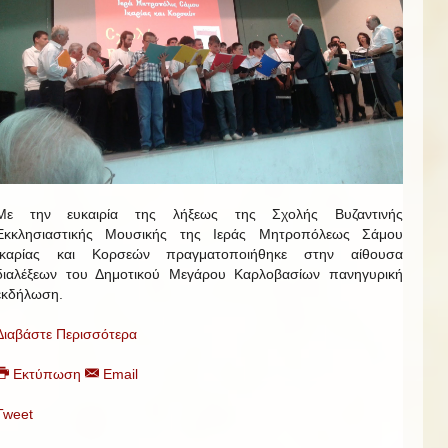
Με την ευκαιρία της λήξεως της Σχολής Βυζαντινής
Εκκλησιαστικής Μουσικής της Ιεράς Μητροπόλεως Σάμου
Ικαρίας και Κορσεών πραγματοποιήθηκε στην αίθουσα
διαλέξεων του Δημοτικού Μεγάρου Καρλοβασίων πανηγυρική
εκδήλωση.
Διαβάστε Περισσότερα
Εκτύπωση
Email
Tweet