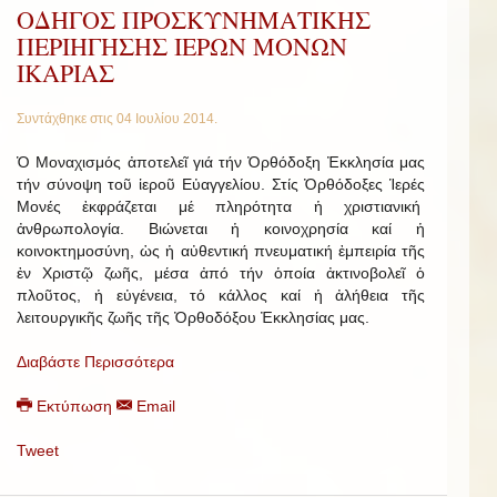
ΟΔΗΓΟΣ ΠΡΟΣΚΥΝΗΜΑΤΙΚΗΣ
ΠΕΡΙΗΓΗΣΗΣ ΙΕΡΩΝ ΜΟΝΩΝ
ΙΚΑΡΙΑΣ
Συντάχθηκε στις
04 Ιουλίου 2014
.
Ὁ Μοναχισμός ἀποτελεῖ γιά τήν Ὀρθόδοξη Ἐκκλησία μας
τήν σύνοψη τοῦ ἱεροῦ Εὐαγγελίου. Στίς Ὀρθόδοξες Ἱερές
Μονές ἐκφράζεται μέ πληρότητα ἡ χριστιανική
ἀνθρωπολογία. Βιώνεται ἡ κοινοχρησία καί ἡ
κοινοκτημοσύνη, ὡς ἡ αὐθεντική πνευματική ἐμπειρία τῆς
ἐν Χριστῷ ζωῆς, μέσα ἀπό τήν ὁποία ἀκτινοβολεῖ ὁ
πλοῦτος, ἡ εὐγένεια, τό κάλλος καί ἡ ἀλήθεια τῆς
λειτουργικῆς ζωῆς τῆς Ὀρθοδόξου Ἐκκλησίας μας.
Διαβάστε Περισσότερα
Εκτύπωση
Email
Tweet