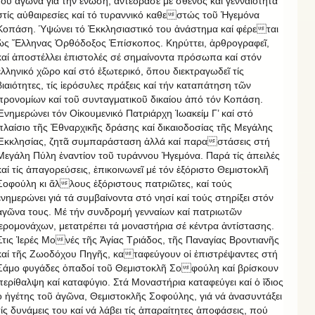
τοῦ ἀγῶνα γιά τήν ἕνωση, ἀντέδρασε μέ σθένος καί γενναιότητα
στίς αὐθαιρεσίες καί τό τυραννικό καθεστώς τοῦ Ἡγεμόνα
Κοπάση. Ὑψώνει τό Ἐκκλησιαστικό του ἀνάστημα καί φέρεται
ὡς Ἕλληνας Ὀρθόδοξος Ἐπίσκοπος. Κηρύττει, ἀρθρογραφεῖ,
καί ἀποστέλλει ἐπιστολές σέ σημαίνοντα πρόσωπα καί στόν
ἑλληνικό χῶρο καί στό ἐξωτερικό, ὅπου διεκτραγωδεῖ τίς
βιαιότητες, τίς ἱερόσυλες πράξεις καί τήν καταπάτηση τῶν
προνομίων καί τοῦ συνταγματικοῦ δικαίου ἀπό τόν Κοπάση.
Ἐνημερώνει τόν Οἰκουμενικό Πατριάρχη Ἰωακείμ Γ’ καί στό
πλαίσιο τῆς Ἐθναρχικῆς δράσης καί δικαιοδοσίας τῆς Μεγάλης
Ἐκκλησίας, ζητᾶ συμπαράσταση ἀλλά καί παραστάσεις στή
Μεγάλη Πύλη ἐναντίον τοῦ τυράννου Ἡγεμόνα. Παρά τίς ἀπειλές
καί τίς ἀπαγορεύσεις, ἐπικοινωνεῖ μέ τόν ἐξόριστο Θεμιστοκλῆ
Σοφούλη κι ἄλλους ἐξόριστους πατριῶτες, καί τούς
ἐνημερώνει γιά τά συμβαίνοντα στό νησί καί τούς στηρίξει στόν
ἀγῶνα τους. Μέ τήν συνδρομή γενναίων καί πατριωτῶν
ἱερομονάχων, μετατρέπει τά μοναστήρια σέ κέντρα ἀντίστασης.
Στις Ἱερές Μονές τῆς Ἁγίας Τριάδος, τῆς Παναγίας Βροντιανῆς
καί τῆς Ζωοδόχου Πηγῆς, καταφεύγουν οἱ ἐπιστρέψαντες στή
Σάμο φυγάδες ὀπαδοί τοῦ Θεμιστοκλῆ Σοφούλη καί βρίσκουν
περίθαλψη καί καταφύγιο. Στά Μοναστήρια καταφεύγει καί ὁ ἴδιος
ὁ ἡγέτης τοῦ ἀγῶνα, Θεμιστοκλῆς Σοφούλης, γιά νά ἀνασυντάξει
τίς δυνάμεις του καί νά λάβει τίς ἀπαραίτητες ἀποφάσεις, πού