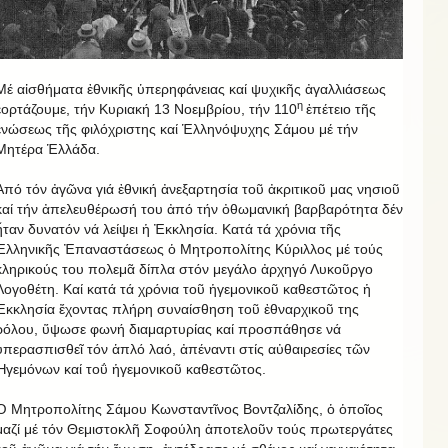
Μέ αἰσθήματα ἐθνικῆς ὑπερηφάνειας καί ψυχικῆς ἀγαλλιάσεως
η
ἑορτάζουμε, τήν Κυριακή 13 Νοεμβρίου, τήν 110
ἐπέτειο τῆς
ἑνώσεως τῆς φιλόχριστης καί Ἑλληνόψυχης Σάμου μέ τήν
Μητέρα Ἑλλάδα.
Ἀπό τόν ἀγῶνα γιά ἐθνική ἀνεξαρτησία τοῦ ἀκριτικοῦ μας νησιοῦ
καί τήν ἀπελευθέρωσή του ἀπό τήν ὀθωμανική βαρβαρότητα δέν
ἦταν δυνατόν νά λείψει ἡ Ἐκκλησία. Κατά τά χρόνια τῆς
Ἑλληνικῆς Ἐπαναστάσεως ὁ Μητροπολίτης Κύριλλος μέ τούς
κληρικούς του πολεμᾶ δίπλα στόν μεγάλο ἀρχηγό Λυκοῦργο
Λογοθέτη. Καί κατά τά χρόνια τοῦ ἡγεμονικοῦ καθεστῶτος ἡ
Ἐκκλησία ἔχοντας πλήρη συναίσθηση τοῦ ἐθναρχικοῦ της
ρόλου, ὕψωσε φωνή διαμαρτυρίας καί προσπάθησε νά
ὑπερασπισθεῖ τόν ἁπλό λαό, ἀπέναντι στίς αὐθαιρεσίες τῶν
Ἡγεμόνων καί τοΰ ἡγεμονικοῦ καθεστῶτος.
Ὁ Μητροπολίτης Σάμου Κωνσταντῖνος Βοντζαλίδης, ὁ ὁποῖος
μαζί μέ τόν Θεμιστοκλῆ Σοφούλη ἀποτελοῦν τούς πρωτεργάτες