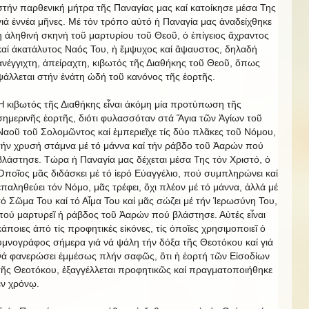
στήν παρθενική μήτρα τῆς Παναγίας μας καί κατοίκησε μέσα Της
γιά ἐννέα μῆνες. Μέ τόν τρόπο αὐτό ἡ Παναγία μας ἀναδείχθηκε
ἡ ἀληθινή σκηνή τοῦ μαρτυρίου τοῦ Θεοῦ, ὁ ἐπίγειος ἄχραντος
καί ἀκατάλυτος Ναός Του, ἡ ἔμψυχος καί ἄψαυστος, δηλαδή
ἀνέγγιχτη, ἀπείραχτη, κιβωτός τῆς Διαθήκης τοῦ Θεοῦ, ὅπως
ψάλλεται στήν ἐνάτη ὠδή τοῦ κανόνος τῆς ἑορτῆς.
Ἡ κιβωτός τῆς Διαθήκης εἶναι ἀκόμη μία προτύπωση τῆς
σημερινῆς ἑορτῆς, διότι φυλασσόταν στά Ἅγια τῶν Ἁγίων τοῦ
Ναοῦ τοῦ Σολομῶντος καί ἐμπεριεῖχε τίς δύο πλᾶκες τοῦ Νόμου,
τήν χρυσή στάμνα μέ τό μάννα καί τήν ράβδο τοῦ Ἀαρών πού
βλάστησε. Τώρα ἡ Παναγία μας δέχεται μέσα Της τόν Χριστό, ὁ
Ὁποῖος μᾶς διδάσκει μέ τό ἱερό Εὐαγγέλιο, πού συμπληρώνει καί
ἐπαληθεύει τόν Νόμο, μᾶς τρέφει, ὄχι πλέον μέ τό μάννα, ἀλλά μέ
τό Σῶμα Του καί τό Αἷμα Του καί μᾶς σώζει μέ τήν Ἱερωσύνη Του,
πού μαρτυρεῖ ἡ ράβδος τοῦ Ἀαρών πού βλάστησε. Αὐτές εἶναι
κάποιες ἀπό τίς προφητικές εἰκόνες, τίς ὁποῖες χρησιμοποιεῖ ὁ
ὑμνογράφος σήμερα γιά νά ψάλη τήν δόξα τῆς Θεοτόκου καί γιά
νά φανερώσει ἐμμέσως πλήν σαφῶς, ὅτι ἡ ἑορτή τῶν Εἰσοδίων
τῆς Θεοτόκου, ἐξαγγέλλεται προφητικῶς καί πραγματοποιήθηκε
ἐν χρόνῳ.