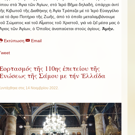
ὅπου στά Ἅγια τῶν Ἁγίων, στό Ἱερό Βῆμα δηλαδή, ὑπάρχει ἀντί
τῆς Κιβωτοῦ τῆς Διαθήκης ἡ Ἁγία Τράπεζα μέ τό Ἱερό Εὐαγγέλιο
καί τό ἅγιο Ποτήριο τῆς Ζωῆς, ἀπό τό ὁποῖο μεταλαμβάνουμε
τοῦ Σώματος καί τοῦ Αἷματος τοῦ Χριστοῦ, γιά νά ζεῖ μέσα μας ὁ
Ἅγιος τῶν Ἁγίων, ὁ Ὁποῖος ἀναπαύεται στούς ἁγίους.
Ἀμήν.
Εκτύπωση
Email
Tweet
Ἑορτασμός τῆς 110ης ἐπετείου τῆς
Ἑνώσεως τῆς Σάμου με τήν Ἑλλάδα
Συντάχθηκε στις
14 Νοεμβρίου 2022
.