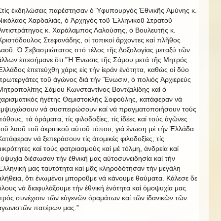
Στίς ἐκδηλώσεις παρέστησαν ὁ Ὑφυπουργός Ἐθνικῆς Ἀμύνης κ.
Νικόλαος Χαρδαλιάς, ὁ Ἀρχηγός τοῦ Ἐλληνικοῦ Στρατοῦ
Ἀντιστράτηγος κ. Χαράλαμπος Λαλούσης, ὁ Βουλευτής κ.
Χριστόδουλος Στεφανάδης, οἱ τοπικοί ἄρχοντες καί πλῆθος
λαοῦ. Ὁ Σεβασμιώτατος στό τέλος τῆς Δοξολογίας μεταξύ τῶν
ἂλλων ἐπεσήμανε ὃτι:”Ἡ Ἑνωσις τῆς Σάμου μετά τῆς Μητρός
Ἑλλάδος ἐπετεύχθη χάρις εἰς τήν ἱεράν ἑνότητα, καθώς οἱ δύο
πρωτεργάτες τοῦ ἀγώνος διά τήν Ἓνωσιν, ὁ πολιός Ἀρχιερεύς
Μητροπολίτης Σάμου Κωνσταντίνος Βοντζαλίδης καί ὁ
χαρισματικός ἠγέτης Θεμιστοκλής Σοφούλης, κατάφεραν νά
ἐμψυχώσουν νά συσπειρώσουν καί νά πραγματοποιήσουν τούς
πόθους, τά ὁράματα, τίς φιλοδοξίες, τίς ἰδέες καί τούς ἀγῶνες
τοῦ λαοῦ τοῦ ἀκριτικοῦ αὐτοῦ τόπου, γιά ἓνωση μέ τήν Ἑλλάδα.
Κατάφεραν νά ξεπεράσουν τίς ἀτομικές φιλοδοξίες, τίς
μικρότητες καί τούς φατριασμούς καί μέ τόλμη, ἀνδρεία καί
εὐψυχία διέσωσαν τήν ἐθνική μας αὐτοσυνειδησία καί τήν
Ἑλληνική μας ταυτότητα καί μᾶς κληροδότησαν τήν μεγάλη
ἀλήθεια, ὃτι ἑνωμένοι μποροῦμε νά κάνουμε θαύματα. Κάλεσε δε
ὃλους νά διαφυλάξουμε τήν ἑθνική ἑνότητα καί ὁμοψυχία μας
πρός συνέχισιν τῶν εὐγενῶν ὁραμάτων καί τῶν ἱδανικῶν τῶν
ἀγωνιστῶν πατέρων μας.”