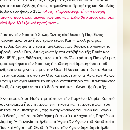
ἀγάπησε καί ἐξέλεξε, ὅπως σημειώνει ὁ Προφήτης καί Βασιλιᾶς
Δαβίδ στόν ψαλμό 131:
«
Αὐτή ἡ Ἰερουσαλήμ εἶναι ἡ μόνιμη
κατοικία μου στούς αἰῶνες τῶν αἰώνων. Ἐδώ θα κατοικήσω, διότι
αὐτή ἐγώ ἐξέλεξα καί προτίμησα.
»
Σ΄αὐτόν τόν Ναό τοῦ Σολομῶντος εἰσόδευσε ἡ Παρθένος
Παναγία μας, ὅταν ἦταν τριῶν ἐτῶν. Καί Ἡ Ἐκκλησία μας,
ὑπενθυμίζοντας τήν τριετῆ ἀγελάδα, πού θυσίασε ὁ γενάρχης
Ἀβραάμ στόν Θεό, ὅπως ἀναφέρεται στόβιβλίο τῆς Γενέσεως
(Βλ. ΙΕ 9), μας διδάσκει, πώς κατά τόν ἴδιο τρόπο ἡ Παναγία μας
προσφέρθηκε στόν Ναό, ὡς ἡ καθαρή καί ἄμωμη θυσία τοῦ
ἀνθρωπίνου γένους πρός τόν Θεό. Ἡ λογική αὐτή ζῶσα θυσία
γίνεται ἀποδεκτή ἀπό τόν Θεό καί εἰσάγεται στά Ἅγια τῶν Ἁγίων.
Ἔτσι ἡ Παναγία γίνεται τό ἐπίγειο κατοικητήριο τοῦ παντάνακτος
Θεοῦ, ὅπως ψάλλεται στό δοξαστικό των αἴνων τῆς ἑορτῆς.
Ὁ νομικός αὐτός Ναός προτύπωνε τήν Παρθένο Μαρία. Καί πιό
συγκεκριμένα ἦταν ἡ προφητική εἰκόνα καί ἡ προτύπωση τοῦ
ὑπερφυοῦς μυστηρίου, τῆς ἐνσαρκώσεως τοῦ Υἱοῦ καί Λόγου
τοῦ Θεοῦ, πού συντελέσθηκε μέσα στά σπλάχνα τῆς Παρθένου
Μαρίας. Ἡ Παναγία εἰσῆλθε στά Ἅγια τῶν Ἁγίων τοῦ Ναοῦ καί ὁ
Υἱός καί Λόγος τοῦ Θεοῦ, ὁ Ἅγιος τῶν Ἁγίων δηλαδή εἰσῆλθε