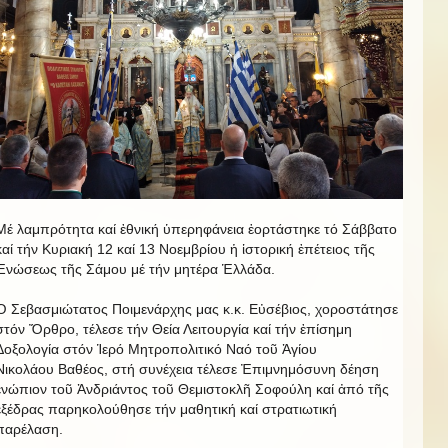
Μέ λαμπρότητα καί ἐθνική ὑπερηφάνεια ἑορτάστηκε τό Σάββατο
καί τήν Κυριακή 12 καί 13 Νοεμβρίου ἡ ἱστορική ἐπέτειος τῆς
Ἑνώσεως τῆς Σάμου μέ τήν μητέρα Ἑλλάδα.
Ὁ Σεβασμιώτατος Ποιμενάρχης μας κ.κ. Εὐσέβιος, χοροστάτησε
στόν Ὄρθρο, τέλεσε τήν Θεία Λειτουργία καί τήν ἐπίσημη
Δοξολογία στόν Ἱερό Μητροπολιτικό Ναό τοῦ Ἁγίου
Νικολάου Βαθέος, στή συνέχεια τέλεσε Ἐπιμνημόσυνη δέηση
ἐνώπιον τοῦ Ἀνδριάντος τοῦ Θεμιστοκλῆ Σοφούλη καί ἀπό τῆς
ἐξέδρας παρηκολούθησε τήν μαθητική καί στρατιωτική
παρέλαση.