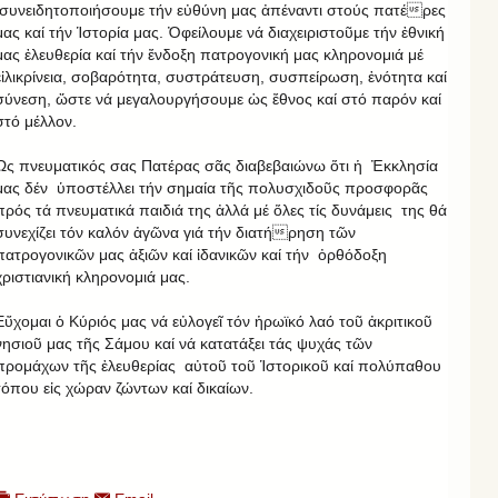
συνειδητοποιήσουμε τήν εὐθύνη μας ἀπέναντι στούς πατέρες
μας καί τήν Ἱστορία μας. Ὀφείλουμε νά διαχειριστοῦμε τήν ἐθνική
μας ἐλευθερία καί τήν ἔνδοξη πατρογονική μας κληρονομιά μέ
εἰλικρίνεια, σοβαρότητα, συστράτευση, συσπείρωση, ἑνότητα καί
σύνεση, ὥστε νά μεγαλουργήσουμε ὡς ἔθνος καί στό παρόν καί
στό μέλλον.
Ὡς πνευματικός σας Πατέρας σᾶς διαβεβαιώνω ὅτι ἡ Ἐκκλησία
μας δέν ὑποστέλλει τήν σημαία τῆς πολυσχιδοῦς προσφορᾶς
πρός τά πνευματικά παιδιά της ἀλλά μέ ὅλες τίς δυνάμεις της θά
συνεχίζει τόν καλόν ἀγῶνα γιά τήν διατήρηση τῶν
πατρογονικῶν μας ἀξιῶν καί ἰδανικῶν καί τήν ὀρθόδοξη
χριστιανική κληρονομιά μας.
Εὔχομαι ὁ Κύριός μας νά εὐλογεῖ τόν ἡρωϊκό λαό τοῦ ἀκριτικοῦ
νησιοῦ μας τῆς Σάμου καί νά κατατάξει τάς ψυχάς τῶν
προμάχων τῆς ἐλευθερίας αὐτοῦ τοῦ Ἱστορικοῦ καί πολύπαθου
τόπου εἰς χώραν ζώντων καί δικαίων.