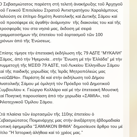
Ὁ Σεβασμιώτατος παρέστη στή τελετή ἀνακήρυξης τοῦ Ἀρχηγοῦ
τοῦ Γενικοῦ Ἐπιτελείου Στρατοῦ Ἀντιστρατήγου Χαραλάμπους
Λαλούση σε ἐπίτιμο δημότη Ἀνατολικῆς καί Δυτικῆς Σάμου καί
τοῦ προσέφερε εἰς ἀγαθήν ἀνάμνησιν τῆς διακονίας του καί τῆς
προσφορᾶς του στα νησιά μας, ἔκδοση μέ σειρά
γραμματοσήμων τῆς ἑπετείου τοῦ ἑορτασμοῦ τῶν 100
χρόνων ἀπό τῆς Ἑνώσεως.
Ἐπίσης τίμησε τήν ἐπετειακή ἐκδήλωση τῆς 79 ΑΔΤΕ “ΜΥΚΑΛΗ”
”Σάμος, άπό τήν Ἠγεμονία...στήν Ἓνωση μέ τήν Ἑλλάδα” μέ τήν
συμμετοχή τῆς ΜΣΕΘ 79 ΑΔΤΕ, τοῦ Λυκείου Ἑλληνίδων Σάμου
καί τῆς παιδικῆς χορωδίας τῆς Ἱερᾶς Μητροπόλεώς μας
«εὐΩΔΗα». Παρέστη δέ καί στήν ἐκδήλωση τοῦ Δήμου
Ἀνατολικῆς Σάμου μέ ὁμιλητή τόν Πρόεδρο τοῦ Δημοτικοῦ
Συμβουλίου κ. Γεώργιο Κολλάρο καί μέ τήν ἐπετειακή Μουσική
καί Ποιητική παρουσίαση ἀπό τήν χορωδία «ΣΑΜΙΑ», τοῦ
Φιλοτεχνικοῦ Ὁμίλου Σάμου.
Στά πλαίσια τῶν ἑορτασμῶν τῆς 110ης ἐπετείου ὁ
Σεβασμιώτατος Ποιμενάρχης μας στήν ἁνεξάρτητη ἑβδομαδιαία
τοπική ἐφημερίδα “ΣΑΜΙΑΚΟΝ ΒΗΜΑ” δημοσίευσε ἂρθρο του μέ
τίτλο “Ἡ Ἱστορική ἀλήθεια καί τό χρέος μας.”