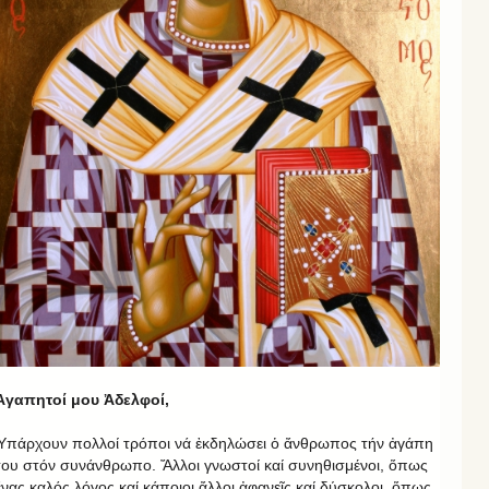
Ἀγαπητοί μου Ἀδελφοί,
Ὑπάρχουν πολλοί τρόποι νά ἐκδηλώσει ὁ ἄνθρωπος τήν ἀγάπη
του στόν συνάνθρωπο. Ἄλλοι γνωστοί καί συνηθισμένοι, ὅπως
ἕνας καλός λόγος καί κάποιοι ἄλλοι ἀφανεῖς καί δύσκολοι, ὅπως