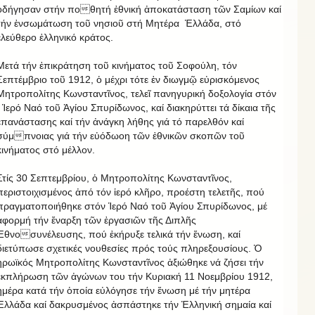
ὁδήγησαν στήν ποθητή ἐθνική ἀποκατάσταση τῶν Σαμίων καί
τήν ἐνσωμάτωση τοῦ νησιοῦ στή Μητέρα Ἑλλάδα, στό
ἐλεύθερο ἑλληνικό κράτος.
Μετά τήν ἐπικράτηση τοῦ κινήματος τοῦ Σοφούλη, τόν
Σεπτέμβριο τοῦ 1912, ὁ μέχρι τότε ἐν διωγμῷ εὐρισκόμενος
Μητροπολίτης Κωνσταντῖνος, τελεῖ πανηγυρική δοξολογία στόν
Ἱερό Ναό τοῦ Ἁγίου Σπυρίδωνος, καί διακηρύττει τά δίκαια τῆς
ἐπανάστασης καί τήν ἀνάγκη λήθης γιά τό παρελθόν καί
σύμπνοιας γιά τήν εὐόδωοη τῶν ἐθνικῶν σκοπῶν τοῦ
κινήματος στό μέλλον.
Στίς 30 Σεπτεμβρίου, ὁ Μητροπολίτης Κωνσταντῖνος,
περιστοιχισμένος ἀπό τόν ἱερό κλῆρο, προέστη τελετῆς, πού
πραγματοποιήθηκε στόν Ἱερό Ναό τοῦ Ἁγίου Σπυρίδωνος, μέ
ἀφορμή τήν ἔναρξη τῶν ἐργασιῶν τῆς Διπλῆς
Ἐθνοσυνέλευσης, πού ἐκήρυξε τελικά τήν ἕνωση, καί
διετύπωσε σχετικές νουθεσίες πρός τούς πληρεξουσίους. Ὁ
ἡρωϊκός Μητροπολίτης Κωνσταντῖνος ἀξιώθηκε νά ζήσει τήν
ἐκπλήρωση τῶν ἀγώνων του τήν Κυριακή 11 Νοεμβρίου 1912,
ἡμέρα κατά τήν ὁποία εὐλόγησε τήν ἕνωση μέ τήν μητέρα
Ἑλλάδα καί δακρυσμένος ἀσπάστηκε τήν Ἑλληνική σημαία καί