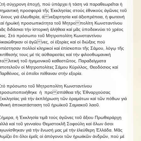
Στή σύγχρονη ἐποχή, πού ὑπάρχει ἡ τάση νά παραθεωρεῖται ἡ
σημαντική προσφορά τῆς Ἐκκλησίας στούς ἐθνικούς ἀγῶνες τοῦ
Γένους γιά ἐλευθερία, ἀνεξαρτησία καί ἀξιοπρέπεια, ἡ φωτεινή
καί ἡρωϊκή προσωπικότητα τοῦ Μητροπολίτη Κωνσταντίνου
μᾶς διδάσκει τήν ἱστορική ἀλήθεια καί μᾶς ὑποδεικνύει τό χρέος
μας. Στό πρόσωπο τοῦ Μητροπολίτη Κωνσταντίνου
δικαιώθηκαν οἱ ἀγῶνες, οἱ ἐξορίες καί οἱ διώξεις πού
ὑπέστησαν πολλοί κληρικοί καί ἐπίσκοποι τῆς Σάμου, λόγῳ τῆς
ἀντίθεσής τους μέ τίς αὐθαιρεσίες καί τήν φιλοοθωμανική
πολιτική τοῦ ἡγεμονικοῦ καθεστῶτος. Παραδείγματα
ἀποτελοῦν οἱ Μητροπολίτες Σάμου Κύριλλος, Θεοδόσιος καί
Παρθένιος, οἱ ὁποῖοι πέθαναν στήν εξορία.
Στό πρόσωπο τοῦ Μητροπολίτη Κωνσταντίνου
προσωποποιήθηκε ἡ προσπάθεια τῆς Ἐθναρχούσας
Ἐκκλησίας γιά τήν ἐκπλήρωση τῶν ὁραμάτων καί τῶν πόθων γιά
ἐθνική ἀποκατάσταση τοῦ ἡρωϊκοῦ Σαμιακοῦ λαοῦ.
Σήμερα, ἡ Ἐκκλησία τιμᾶ τούς ἀγῶνες τοῦ ἄξιου Πρωθιεράρχη
ἀλλά καί τοῦ γενναίου Θεμιστοκλῆ Σοφούλη καί ὅλων ὅσοι
ἀγωνίσθηκαν γιά τήν ἕνωσή μας μέ τήν ἐλεύθερη Ἑλλάδα. Μᾶς
θυμίζει ὅτι ὅλοι ἐμεῖς οἱ ἀπόγονοι τῶν ἡρωιϊκῶν ἀνδρῶν, πού μέ