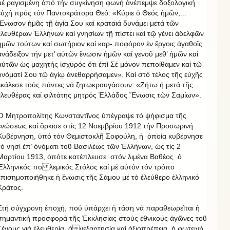
μέ ραγισμένη ἀπό τήν συγκίνηση φωνή ἀνέπεμψε δοξολογική
εὐχή πρός τόν Παντοκράτορα Θεό: «Κύριε ὁ Θεός ἡμῶν,...
Ἕνωσον ἡμᾶς τῇ ἁγία Σου καί κραταιά δυνάμει μετά τῶν
ἐλευθέρων Ἑλλήνων καί γνησίων τῇ πίστει καί τῷ γένει ἀδελφῶν
ἡμῶν τούτων καί σωτήριον καί καρ- ποφόρον ἐν ἔργοις ἀγαθοῖς
ἀνάδειξον τήν μετ’ αὐτῶν ἕνωσιν ἡμῶν καί γενοῦ μεθ’ ἡμῶν καί
αὐτῶν ὡς μαχητής ἰσχυρός ὅτι ἐπί Σέ μόνον πεποίθαμεν καί τῷ
ὀνόματί Σου τῷ ἀγίῳ ἀνεθαρρήσαμεν». Καί στό τέλος τῆς εὐχῆς
ἐκάλεσε τούς πάντες νά ζητωκραυγάσουν: «Ζήτω ή μετά τῆς
ἐλευθέρας καί φιλτάτης μητρός Ἑλλάδος Ἕνωσις τῶν Σαμίων».
Ὁ Μητροπολίτης Κωνσταντῖνος ὑπέγραψε τό ψήφισμα τῆς
ἑνώσεως καί ὅρκισε στίς 12 Νοεμβρίου 1912 τήν Προσωρινή
Κυβέρνηση, ὑπό τόν Θεμιστοκλῆ Σοφούλη, ἡ ὁποία κυβέρνησε
τό νησί ἐπ’ ὀνόματι τοῦ Βασιλέως τῶν Ἑλλήνων, ὡς τίς 2
Μαρτίου 1913, ὁπότε κατέπλευσε στόν λιμένα Βαθέος ὁ
Ἑλληνικός πολεμικός Στόλος καί μέ αὐτόν τόν τρόπο
ἐπισημοποιήθηκε ἡ ἕνωσις τῆς Σάμου μέ τό ἐλεύθερο ἑλληνικό
Κράτος.
Στή σύγχρονη ἐποχή, πού ὑπάρχει ἡ τάση νά παραθεωρεῖται ἡ
σημαντική προσφορά τῆς Ἐκκλησίας στούς ἐθνικούς ἀγῶνες τοῦ
Γένους γιά ἐλευθερία, ἀνεξαρτησία καί ἀξιοπρέπεια, ἡ φωτεινή