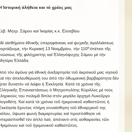
Ἡ Ἱστορική ἀλήθεια και τό χρέος μας
Σεβ. Μητρ. Σάμου καί Ἰκαρίας κ.κ. Εὐσεβίου
Μέ αἰσθήματα ἐθνικῆς ὑπερηφάνειας καί ψυχικῆς ἀγαλλιάσεως
η
ἑορτάζουμε, τήν Κυριακή 13 Νοεμβρίου, τήν 110
ἐπέτειο τῆς
ἑνώσεως τῆς φιλόχριστης καί Ἑλληνόψυχης Σάμου μέ τήν
Μητέρα Ἑλλάδα.
Ἀπό τόν ἀγῶνα γιά ἐθνική ἀνεξαρτησία τοῦ ἀκριτικοῦ μας νησιοῦ
καί τήν ἀπελευθέρωσή του ἀπό τήν ὀθωμανική βαρβαρότητα δέν
ἦταν δυνατόν νά λείψει ἡ Ἐκκλησία. Κατά τά χρόνια τῆς
Ἑλληνικῆς Ἐπαναστάσεως ὁ Μητροπολίτης Κύριλλος μέ τούς
κληρικούς του πολεμᾶ δίπλα στόν μεγάλο ἀρχηγό Λυκοῦργο
Λογοθέτη. Καί κατά τά χρόνια τοῦ ἡγεμονικοῦ καθεστῶτος ἡ
Ἐκκλησία ἔχοντας πλήρη συναίσθηση τοῦ ἐθναρχικοῦ της
ρόλου, ὕψωσε φωνή διαμαρτυρίας καί προσπάθησε νά
ὑπερασπισθεῖ τόν ἁπλό λαό, ἀπέναντι στίς αὐθαιρεσίες τῶν
Ἡγεμόνων καί τοΰ ἡγεμονικοῦ καθεστῶτος.