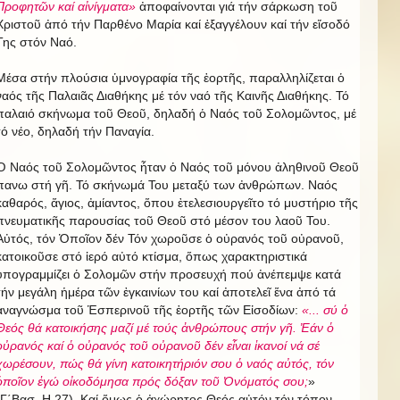
Προφητῶν καί αἰνίγματα»
ἀποφαίνονται γιά τήν σάρκωση τοῦ
Χριστοῦ ἀπό τήν Παρθένο Μαρία καί ἐξαγγέλουν καί τήν εἴσοδό
Της στόν Ναό.
Μέσα στήν πλούσια ὑμνογραφία τῆς ἑορτῆς, παραλληλίζεται ὁ
ναός τῆς Παλαιᾶς Διαθήκης μέ τόν ναό τῆς Καινῆς Διαθήκης. Τό
παλαιό σκήνωμα τοῦ Θεοῦ, δηλαδή ὁ Ναός τοῦ Σολομῶντος, μέ
τό νέο, δηλαδή τήν Παναγία.
Ὁ Ναός τοῦ Σολομῶντος ἦταν ὁ Ναός τοῦ μόνου ἀληθινοῦ Θεοῦ
πανω στή γῆ. Τό σκήνωμά Του μεταξύ των ἀνθρώπων. Ναός
καθαρός, ἅγιος, ἀμίαντος, ὅπου ἐτελεσιουργεῖτο τό μυστήριο τῆς
πνευματικῆς παρουσίας τοῦ Θεοῦ στό μέσον του λαοῦ Του.
Αὐτός, τόν Ὁποῖον δέν Τόν χωροῦσε ὁ οὐρανός τοῦ οὐρανοῦ,
κατοικοῦσε στό ἱερό αὐτό κτίσμα, ὅπως χαρακτηριστικά
ὑπογραμμίζει ὁ Σολομῶν στήν προσευχή πού ἀνέπεμψε κατά
τήν μεγάλη ἡμέρα τῶν ἐγκαινίων του καί ἀποτελεῖ ἕνα ἀπό τά
ἀναγνώσμα τοῦ Ἑσπερινοῦ τῆς ἑορτῆς τῶν Εἰσοδίων:
«
... σύ ὁ
Θεός θά κατοικήσης μαζί μέ τούς ἀνθρώπους στήν γῆ. Ἐάν ὁ
οὐρανός καί ὁ οὐρανός τοῦ οὐρανοῦ δέν εἶναι ἱκανοί νά σέ
χωρέσουν, πώς θά γίνη κατοικητήριόν σου ὁ ναός αὐτός, τόν
ὁποῖον ἐγώ οἰκοδόμησα πρός δόξαν τοῦ Ὀνόματός σου;
»
(Γ΄Βασ. Η 27). Καί ὅμως ὁ ἀχώρητος Θεός αὐτόν τόν τόπον