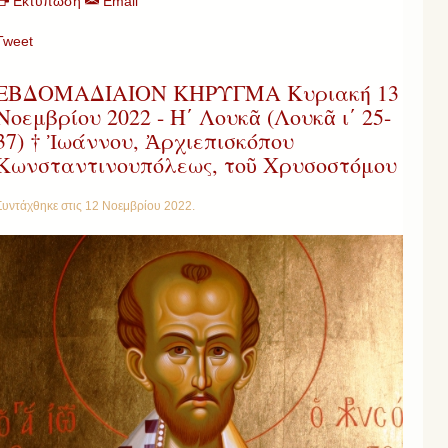
Εκτύπωση
Email
Tweet
ΕΒΔΟΜΑΔΙΑΙΟΝ ΚΗΡΥΓΜΑ Κυριακή 13
Νοεμβρίου 2022 - Η΄ Λουκᾶ (Λουκᾶ ι΄ 25-
37) † Ἰωάννου, Ἀρχιεπισκόπου
Κωνσταντινουπόλεως, τοῦ Χρυσοστόμου
Συντάχθηκε στις
12 Νοεμβρίου 2022
.