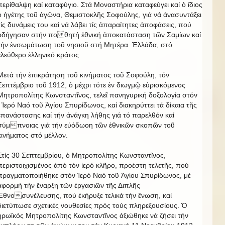
περίθαλψη καί καταφύγιο. Στά Μοναστήρια καταφεύγει καί ὁ ἴδιος
ὁ ἡγέτης τοῦ ἀγῶνα, Θεμιστοκλῆς Σοφούλης, γιά νά ἀνασυντάξει
τίς δυνάμεις του καί νά λάβει τίς ἀπαραίτητες ἀποφάσεις, πού
ὁδήγησαν στήν ποθητή ἐθνική ἀποκατάσταση τῶν Σαμίων καί
τήν ἐνσωμάτωση τοῦ νησιοῦ στή Μητέρα Ἑλλάδα, στό
ἐλεύθερο ἑλληνικό κράτος.
Μετά τήν ἐπικράτηση τοῦ κινήματος τοῦ Σοφούλη, τόν
Σεπτέμβριο τοῦ 1912, ὁ μέχρι τότε ἐν διωγμῷ εὐρισκόμενος
Μητροπολίτης Κωνσταντῖνος, τελεῖ πανηγυρική δοξολογία στόν
Ἱερό Ναό τοῦ Ἁγίου Σπυρίδωνος, καί διακηρύττει τά δίκαια τῆς
ἐπανάστασης καί τήν ἀνάγκη λήθης γιά τό παρελθόν καί
σύμπνοιας γιά τήν εὐόδωοη τῶν ἐθνικῶν σκοπῶν τοῦ
κινήματος στό μέλλον.
Στίς 30 Σεπτεμβρίου, ὁ Μητροπολίτης Κωνσταντῖνος,
περιστοιχισμένος ἀπό τόν ἱερό κλῆρο, προέστη τελετῆς, πού
πραγματοποιήθηκε στόν Ἱερό Ναό τοῦ Ἁγίου Σπυρίδωνος, μέ
ἀφορμή τήν ἔναρξη τῶν ἐργασιῶν τῆς Διπλῆς
Ἐθνοσυνέλευσης, πού ἐκήρυξε τελικά τήν ἕνωση, καί
διετύπωσε σχετικές νουθεσίες πρός τούς πληρεξουσίους. Ὁ
ἡρωϊκός Μητροπολίτης Κωνσταντῖνος ἀξιώθηκε νά ζήσει τήν