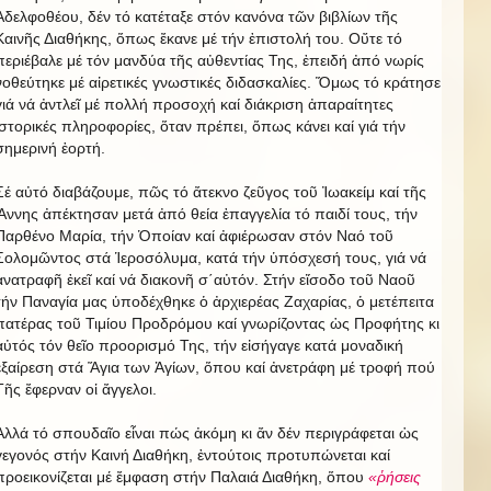
Ἀδελφοθέου, δέν τό κατέταξε στόν κανόνα τῶν βιβλίων τῆς
Καινῆς Διαθήκης, ὅπως ἔκανε μέ τήν ἐπιστολή του. Οὔτε τό
περιέβαλε μέ τόν μανδύα τῆς αὐθεντίας Της, ἐπειδή ἀπό νωρίς
νοθεύτηκε μέ αἰρετικές γνωστικές διδασκαλίες. Ὅμως τό κράτησε
γιά νά ἀντλεῖ μέ πολλή προσοχή καί διάκριση ἀπαραίτητες
ἱστορικές πληροφορίες, ὅταν πρέπει, ὅπως κάνει καί γιά τήν
σημερινή ἑορτή.
Σέ αὐτό διαβάζουμε, πῶς τό ἄτεκνο ζεῦγος τοῦ Ἰωακείμ καί τῆς
Ἄννης ἀπέκτησαν μετά ἀπό θεία ἐπαγγελία τό παιδί τους, τήν
Παρθένο Μαρία, τήν Ὁποίαν καί ἀφιέρωσαν στόν Ναό τοῦ
Σολομῶντος στά Ἱεροσόλυμα, κατά τήν ὑπόσχεσή τους, γιά νά
ἀνατραφῆ ἐκεῖ καί νά διακονῆ σ΄αὐτόν. Στήν εἴσοδο τοῦ Ναοῦ
τήν Παναγία μας ὑποδέχθηκε ὁ ἀρχιερέας Ζαχαρίας, ὁ μετέπειτα
πατέρας τοῦ Τιμίου Προδρόμου καί γνωρίζοντας ὡς Προφήτης κι
αὐτός τόν θεῖο προορισμό Της, τήν εἰσήγαγε κατά μοναδική
ἐξαίρεση στά Ἅγια των Ἁγίων, ὅπου καί ἀνετράφη μέ τροφή πού
Τῆς ἔφερναν οἱ ἄγγελοι.
Ἀλλά τό σπουδαῖο εἶναι πώς ἀκόμη κι ἄν δέν περιγράφεται ὡς
γεγονός στήν Καινή Διαθήκη, ἐντούτοις προτυπώνεται καί
προεικονίζεται μέ ἔμφαση στήν Παλαιά Διαθήκη, ὅπου
«ῥήσεις