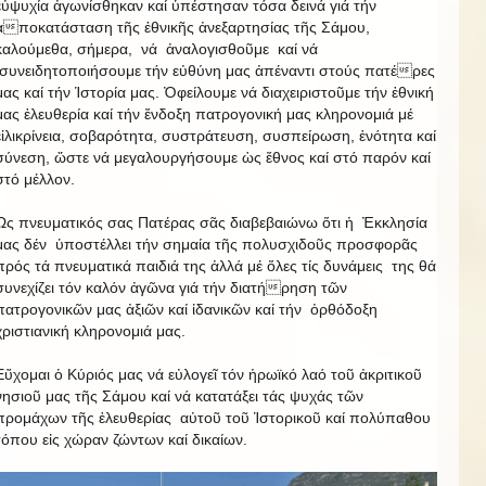
εὐψυχία ἀγωνίσθηκαν καί ὑπέστησαν τόσα δεινά γιά τήν
ἀποκατάσταση τῆς ἐθνικῆς ἀνεξαρτησίας τῆς Σάμου,
καλούμεθα, σήμερα, νά ἀναλογισθοῦμε καί νά
συνειδητοποιήσουμε τήν εὐθύνη μας ἀπέναντι στούς πατέρες
μας καί τήν Ἱστορία μας. Ὀφείλουμε νά διαχειριστοῦμε τήν ἐθνική
μας ἐλευθερία καί τήν ἔνδοξη πατρογονική μας κληρονομιά μέ
εἰλικρίνεια, σοβαρότητα, συστράτευση, συσπείρωση, ἑνότητα καί
σύνεση, ὥστε νά μεγαλουργήσουμε ὡς ἔθνος καί στό παρόν καί
στό μέλλον.
Ὡς πνευματικός σας Πατέρας σᾶς διαβεβαιώνω ὅτι ἡ Ἐκκλησία
μας δέν ὑποστέλλει τήν σημαία τῆς πολυσχιδοῦς προσφορᾶς
πρός τά πνευματικά παιδιά της ἀλλά μέ ὅλες τίς δυνάμεις της θά
συνεχίζει τόν καλόν ἀγῶνα γιά τήν διατήρηση τῶν
πατρογονικῶν μας ἀξιῶν καί ἰδανικῶν καί τήν ὀρθόδοξη
χριστιανική κληρονομιά μας.
Εὔχομαι ὁ Κύριός μας νά εὐλογεῖ τόν ἡρωϊκό λαό τοῦ ἀκριτικοῦ
νησιοῦ μας τῆς Σάμου καί νά κατατάξει τάς ψυχάς τῶν
προμάχων τῆς ἐλευθερίας αὐτοῦ τοῦ Ἱστορικοῦ καί πολύπαθου
τόπου εἰς χώραν ζώντων καί δικαίων.