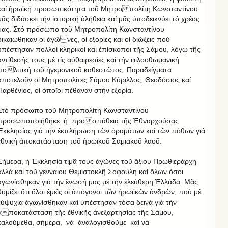
καί ἡρωϊκή προσωπικότητα τοῦ Μητροπολίτη Κωνσταντίνου
μᾶς διδάσκει τήν ἱστορική ἀλήθεια καί μᾶς ὑποδεικνύει τό χρέος
μας. Στό πρόσωπο τοῦ Μητροπολίτη Κωνσταντίνου
δικαιώθηκαν οἱ ἀγῶνες, οἱ ἐξορίες καί οἱ διώξεις πού
ὑπέστησαν πολλοί κληρικοί καί ἐπίσκοποι τῆς Σάμου, λόγῳ τῆς
ἀντίθεσής τους μέ τίς αὐθαιρεσίες καί τήν φιλοοθωμανική
πολιτική τοῦ ἡγεμονικοῦ καθεστῶτος. Παραδείγματα
ἀποτελοῦν οἱ Μητροπολίτες Σάμου Κύριλλος, Θεοδόσιος καί
Παρθένιος, οἱ ὁποῖοι πέθαναν στήν εξορία.
Στό πρόσωπο τοῦ Μητροπολίτη Κωνσταντίνου
προσωποποιήθηκε ἡ προσπάθεια τῆς Ἐθναρχούσας
Ἐκκλησίας γιά τήν ἐκπλήρωση τῶν ὁραμάτων καί τῶν πόθων γιά
ἐθνική ἀποκατάσταση τοῦ ἡρωϊκοῦ Σαμιακοῦ λαοῦ.
Σήμερα, ἡ Ἐκκλησία τιμᾶ τούς ἀγῶνες τοῦ ἄξιου Πρωθιεράρχη
ἀλλά καί τοῦ γενναίου Θεμιστοκλῆ Σοφούλη καί ὅλων ὅσοι
ἀγωνίσθηκαν γιά τήν ἕνωσή μας μέ τήν ἐλεύθερη Ἑλλάδα. Μᾶς
θυμίζει ὅτι ὅλοι ἐμεῖς οἱ ἀπόγονοι τῶν ἡρωιϊκῶν ἀνδρῶν, πού μέ
εὐψυχία ἀγωνίσθηκαν καί ὑπέστησαν τόσα δεινά γιά τήν
ἀποκατάσταση τῆς ἐθνικῆς ἀνεξαρτησίας τῆς Σάμου,
καλούμεθα, σήμερα, νά ἀναλογισθοῦμε καί νά