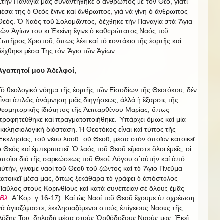
Στήν Παναγία μας συναντήθηκε ὁ ἄνθρωπος μέ τόν Θεό, γιατί
μέσα της ὁ Θεός ἔγινε καί ἄνθρωπος, γιά νά γίνη ὁ ἄνθρωπος
Θεός. Ὁ Ναός τοῦ Σολομῶντος, δέχθηκε τήν Παναγία στά Ἅγια
τῶν Ἁγίων του κι Ἐκείνη ἔγινε ὁ καθαρώτατος Ναός τοῦ
Σωτῆρος Χριστοῦ, ὅπως λέει καί τό κοντάκιο τῆς ἑορτῆς καί
δέχθηκε μέσα Της τόν Ἅγιο τῶν Ἁγίων.
Ἀγαπητοί μου Ἀδελφοί,
Τό θεολογικό νόημα τῆς ἑορτῆς τῶν Εἰσοδίων τῆς Θεοτόκου, δέν
εἶναι ἁπλῶς ἀνάμνηση μιᾶς διηγήσεως, ἀλλά ἡ ἔξαρσις τῆς
θεομητορικῆς ἰδιότητος τῆς Ἀειπαρθένου Μαρίας, ὅπως
προφητεύθηκε καί πραγματοποιήθηκε. Ὑπάρχει ὅμως καί μία
ἐκκλησιολογική διάσταση. Ἡ Θεοτόκος εἶναι καί τύπος τῆς
Ἐκκλησίας, τοῦ νέου λαοῦ τοῦ Θεοῦ, μέσα στόν ὁποῖον κατοικεῖ
ὁ Θεός καί ἐμπεριπατεῖ. Ὁ λαός τοῦ Θεοῦ εἴμαστε ὅλοι ἐμεῖς, οἱ
ὁποῖοι διά τῆς σαρκώσεως τοῦ Θεοῦ Λόγου σ΄αὐτήν καί ἀπό
αὐτήν, γίναμε ναοί τοῦ Θεοῦ τοῦ ζῶντος καί τό Ἅγιο Πνεῦμα
κατοικεῖ μέσα μας, ὅπως ξεκάθαρα τό γράφει ὁ ἀπόστολος
Παῦλος στούς Κορινθίους καί κατά συνέπειαν σέ ὅλους ἐμᾶς
Βλ.
Α΄Κορ. γ 16-17). Καί ὡς Ναοί τοῦ Θεοῦ ἔχουμε ὑποχρέωση
νά ἁγιαζόμαστε, ἐκκλησιαζόμενοι στούς ἐπίγειους Ναούς τῆς
Δόξης Του, δηλαδή μέσα στούς Ὀρθόδοξους Ναούς μας. Ἐκεῖ