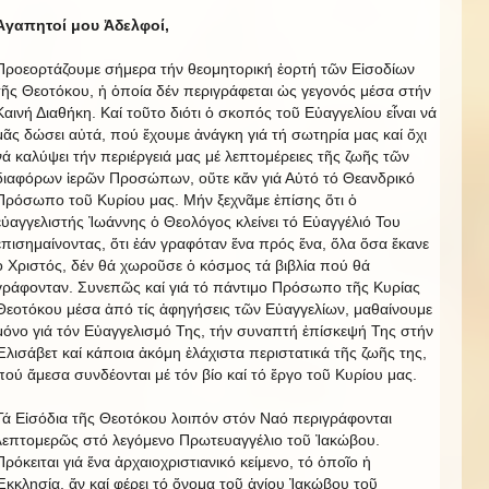
Ἀγαπητοί μου Ἀδελφοί,
Προεορτάζουμε σήμερα τήν θεομητορική ἑορτή τῶν Εἰσοδίων
τῆς Θεοτόκου, ἡ ὁποία δέν περιγράφεται ὡς γεγονός μέσα στήν
Καινή Διαθήκη. Καί τοῦτο διότι ὁ σκοπός τοῦ Εὐαγγελίου εἶναι νά
μᾶς δώσει αὐτά, πού ἔχουμε ἀνάγκη γιά τή σωτηρία μας καί ὄχι
νά καλύψει τήν περιέργειά μας μέ λεπτομέρειες τῆς ζωῆς τῶν
διαφόρων ἱερῶν Προσώπων, οὔτε κἄν γιά Αὐτό τό Θεανδρικό
Πρόσωπο τοῦ Κυρίου μας. Μήν ξεχνᾶμε ἐπίσης ὅτι ὁ
εὐαγγελιστής Ἰωάννης ὁ Θεολόγος κλείνει τό Εὐαγγέλιό Του
ἐπισημαίνοντας, ὅτι ἐάν γραφόταν ἕνα πρός ἕνα, ὅλα ὅσα ἔκανε
ὁ Χριστός, δέν θά χωροῦσε ὁ κόσμος τά βιβλία πού θά
γράφονταν. Συνεπῶς καί γιά τό πάντιμο Πρόσωπο τῆς Κυρίας
Θεοτόκου μέσα ἀπό τίς ἀφηγήσεις τῶν Εὐαγγελίων, μαθαίνουμε
μόνο γιά τόν Εὐαγγελισμό Της, τήν συναπτή ἐπίσκεψή Της στήν
Ἐλισάβετ καί κάποια ἀκόμη ἐλάχιστα περιστατικά τῆς ζωῆς της,
πού ἄμεσα συνδέονται μέ τόν βίο καί τό ἔργο τοῦ Κυρίου μας.
Τά Εἰσόδια τῆς Θεοτόκου λοιπόν στόν Ναό περιγράφονται
λεπτομερῶς στό λεγόμενο Πρωτευαγγέλιο τοῦ Ἰακώβου.
Πρόκειται γιά ἕνα ἀρχαιοχριστιανικό κείμενο, τό ὁποῖο ἡ
Ἐκκλησία, ἄν καί φέρει τό ὄνομα τοῦ ἁγίου Ἰακώβου τοῦ