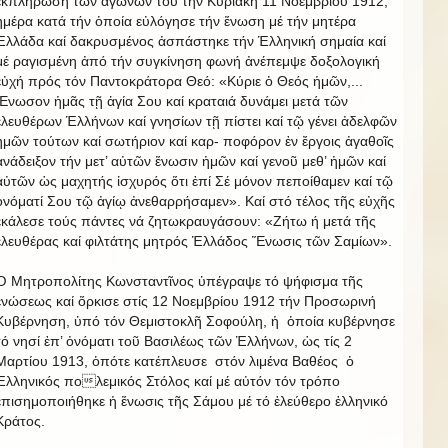
ἐκπλήρωση τῶν ἀγώνων του τήν Κυριακή 11 Νοεμβρίου 1912,
ἡμέρα κατά τήν ὁποία εὐλόγησε τήν ἕνωση μέ τήν μητέρα
Ἑλλάδα καί δακρυσμένος ἀσπάστηκε τήν Ἑλληνική σημαία καί
μέ ραγισμένη ἀπό τήν συγκίνηση φωνή ἀνέπεμψε δοξολογική
εὐχή πρός τόν Παντοκράτορα Θεό: «Κύριε ὁ Θεός ἡμῶν,...
Ἕνωσον ἡμᾶς τῇ ἁγία Σου καί κραταιά δυνάμει μετά τῶν
ἐλευθέρων Ἑλλήνων καί γνησίων τῇ πίστει καί τῷ γένει ἀδελφῶν
ἡμῶν τούτων καί σωτήριον καί καρ- ποφόρον ἐν ἔργοις ἀγαθοῖς
ἀνάδειξον τήν μετ’ αὐτῶν ἕνωσιν ἡμῶν καί γενοῦ μεθ’ ἡμῶν καί
αὐτῶν ὡς μαχητής ἰσχυρός ὅτι ἐπί Σέ μόνον πεποίθαμεν καί τῷ
ὀνόματί Σου τῷ ἀγίῳ ἀνεθαρρήσαμεν». Καί στό τέλος τῆς εὐχῆς
ἐκάλεσε τούς πάντες νά ζητωκραυγάσουν: «Ζήτω ή μετά τῆς
ἐλευθέρας καί φιλτάτης μητρός Ἑλλάδος Ἕνωσις τῶν Σαμίων».
Ὁ Μητροπολίτης Κωνσταντῖνος ὑπέγραψε τό ψήφισμα τῆς
ἑνώσεως καί ὅρκισε στίς 12 Νοεμβρίου 1912 τήν Προσωρινή
Κυβέρνηση, ὑπό τόν Θεμιστοκλῆ Σοφούλη, ἡ ὁποία κυβέρνησε
τό νησί ἐπ’ ὀνόματι τοῦ Βασιλέως τῶν Ἑλλήνων, ὡς τίς 2
Μαρτίου 1913, ὁπότε κατέπλευσε στόν λιμένα Βαθέος ὁ
Ἑλληνικός πολεμικός Στόλος καί μέ αὐτόν τόν τρόπο
ἐπισημοποιήθηκε ἡ ἕνωσις τῆς Σάμου μέ τό ἐλεύθερο ἑλληνικό
Κράτος.