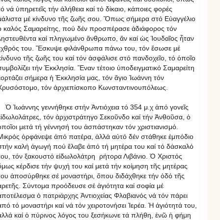
τό νά ὑπηρετεῖς τήν ἀλήθεια καί τό δίκαιο, κάποιες φορές
μάλιστα μέ κίνδυνο τῆς ζωῆς σου. Ὅπως σήμερα στό Εὐαγγέλιο
ὁ καλός Σαμαρείτης, πού δέν προσπέρασε ἀδιάφορος τόν
ληστευθέντα καί πληγωμένο ἄνθρωπο, ἄν καί ὡς Ἰουδαῖος ἦταν
ἐχθρός του. Ἔσκυψε φιλάνθρωπα πάνω του, τόν ἔσωσε μέ
κίνδυνο τῆς ζωῆς του καί τόν ἀσφάλισε στό πανδοχεῖο, τό ὁποῖο
συμβολίζει τήν Ἐκκλησία. Ἕναν τέτοιο ὑποδειγματικό Σαμαρείτη
ἑορτάζει σήμερα ἡ Ἐκκλησία μας, τόν ἅγιο Ἰωάννη τόν
Χρυσόστομο, τόν ἀρχιεπίσκοπο Κωνσταντινουπόλεως.
Ὁ Ἰωάννης γεννήθηκε στήν Ἀντιόχεια τό 354 μ.χ ἀπό γονεῖς
εἰδωλολάτρες, τόν ἀρχιστράτηγο Σεκοῦνδο καί τήν Ἀνθοῦσα, ὁ
ὁποῖοι μετά τή γέννησή του ἀσπάστηκαν τόν χριστιανισμό.
Μικρός ὀρφάνεψε ἀπό πατέρα, ἀλλά αὐτό δέν στάθηκε ἐμπόδιο
στήν καλή ἀγωγή πού ἔλαβε ἀπό τή μητέρα του καί τό δάσκαλό
του, τόν ξακουστό εἰδωλολάτρη ρήτορα Λιβάνιο. Ὁ Χριστός
ὅμως κέρδισε τήν ψυχή του καί μετά τήν κοίμηση τῆς μητέρας
του ἀποσύρθηκε σέ μοναστήρι, ὅπου διδάχθηκε τήν ὁδό τῆς
ἀρετῆς. Σύντομα προόδευσε σέ ἁγιότητα καί σοφία μέ
ἀποτέλεσμα ὁ πατριάρχης Ἀντιοχείας Φλαβιανός νά τόν πάρει
ἀπό τό μοναστήρι καί νά τόν χειροτονήσει Ἱερέα. Ἡ ἁγιότητά του,
ἀλλά καί ὁ πύρινος λόγος του ξεσήκωνε τά πλήθη, ἐνῶ ἡ φήμη