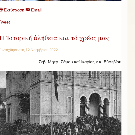
Εκτύπωση
Email
Tweet
Ἡ Ἱστορική ἀλήθεια και τό χρέος μας
Συντάχθηκε στις
12 Νοεμβρίου 2022
.
Σεβ. Μητρ. Σάμου καί Ἰκαρίας κ.κ. Εὐσεβίου