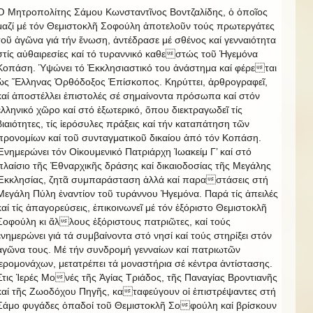
Ὁ Μητροπολίτης Σάμου Κωνσταντῖνος Βοντζαλίδης, ὁ ὁποῖος
μαζί μέ τόν Θεμιστοκλῆ Σοφούλη ἀποτελοῦν τούς πρωτεργάτες
τοῦ ἀγῶνα γιά τήν ἕνωση, ἀντέδρασε μέ σθένος καί γενναιότητα
στίς αὐθαιρεσίες καί τό τυραννικό καθεστώς τοῦ Ἡγεμόνα
Κοπάση. Ὑψώνει τό Ἐκκλησιαστικό του ἀνάστημα καί φέρεται
ὡς Ἕλληνας Ὀρθόδοξος Ἐπίσκοπος. Κηρύττει, ἀρθρογραφεῖ,
καί ἀποστέλλει ἐπιστολές σέ σημαίνοντα πρόσωπα καί στόν
ἑλληνικό χῶρο καί στό ἐξωτερικό, ὅπου διεκτραγωδεῖ τίς
βιαιότητες, τίς ἱερόσυλες πράξεις καί τήν καταπάτηση τῶν
προνομίων καί τοῦ συνταγματικοῦ δικαίου ἀπό τόν Κοπάση.
Ἐνημερώνει τόν Οἰκουμενικό Πατριάρχη Ἰωακείμ Γ’ καί στό
πλαίσιο τῆς Ἐθναρχικῆς δράσης καί δικαιοδοσίας τῆς Μεγάλης
Ἐκκλησίας, ζητᾶ συμπαράσταση ἀλλά καί παραστάσεις στή
Μεγάλη Πύλη ἐναντίον τοῦ τυράννου Ἡγεμόνα. Παρά τίς ἀπειλές
καί τίς ἀπαγορεύσεις, ἐπικοινωνεῖ μέ τόν ἐξόριστο Θεμιστοκλῆ
Σοφούλη κι ἄλλους ἐξόριστους πατριῶτες, καί τούς
ἐνημερώνει γιά τά συμβαίνοντα στό νησί καί τούς στηρίξει στόν
ἀγῶνα τους. Μέ τήν συνδρομή γενναίων καί πατριωτῶν
ἱερομονάχων, μετατρέπει τά μοναστήρια σέ κέντρα ἀντίστασης.
Στις Ἱερές Μονές τῆς Ἁγίας Τριάδος, τῆς Παναγίας Βροντιανῆς
καί τῆς Ζωοδόχου Πηγῆς, καταφεύγουν οἱ ἐπιστρέψαντες στή
Σάμο φυγάδες ὀπαδοί τοῦ Θεμιστοκλῆ Σοφούλη καί βρίσκουν