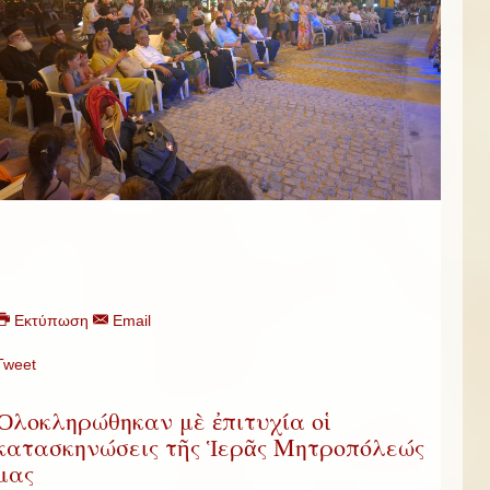
Εκτύπωση
Email
Tweet
Ὁλοκληρώθηκαν μὲ ἐπιτυχία οἱ
κατασκηνώσεις τῆς Ἱερᾶς Μητροπόλεώς
μας