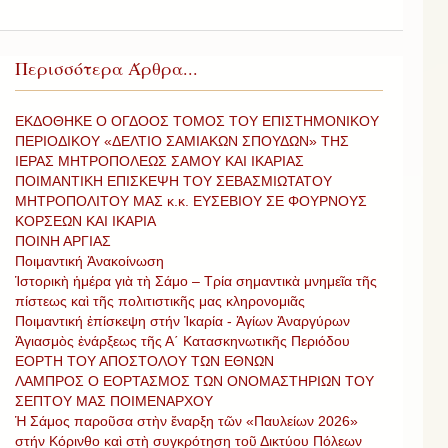
Περισσότερα Άρθρα...
ΕΚΔΟΘΗΚΕ Ο ΟΓΔΟΟΣ ΤΟΜΟΣ ΤΟΥ ΕΠΙΣΤΗΜΟΝΙΚΟΥ
ΠΕΡΙΟΔΙΚΟΥ «ΔΕΛΤΙΟ ΣΑΜΙΑΚΩΝ ΣΠΟΥΔΩΝ» ΤΗΣ
ΙΕΡΑΣ ΜΗΤΡΟΠΟΛΕΩΣ ΣΑΜΟΥ ΚΑΙ ΙΚΑΡΙΑΣ
ΠΟΙΜΑΝΤΙΚΗ ΕΠΙΣΚΕΨΗ ΤΟΥ ΣΕΒΑΣΜΙΩΤΑΤΟΥ
ΜΗΤΡΟΠΟΛΙΤΟΥ ΜΑΣ κ.κ. ΕΥΣΕΒΙΟΥ ΣΕ ΦΟΥΡΝΟΥΣ
ΚΟΡΣΕΩΝ ΚΑΙ ΙΚΑΡΙΑ
ΠΟΙΝΗ ΑΡΓΙΑΣ
Ποιμαντική Ἀνακοίνωση
Ἱστορικὴ ἡμέρα γιὰ τὴ Σάμο – Τρία σημαντικὰ μνημεῖα τῆς
πίστεως καὶ τῆς πολιτιστικῆς μας κληρονομιᾶς
Ποιμαντική ἐπίσκεψη στήν Ἰκαρία - Ἁγίων Ἀναργύρων
Ἀγιασμὸς ἐνάρξεως τῆς Α΄ Κατασκηνωτικῆς Περιόδου
ΕΟΡΤΗ ΤΟΥ ΑΠΟΣΤΟΛΟΥ ΤΩΝ ΕΘΝΩΝ
ΛΑΜΠΡΟΣ Ο ΕΟΡΤΑΣΜΟΣ ΤΩΝ ΟΝΟΜΑΣΤΗΡΙΩΝ ΤΟΥ
ΣΕΠΤΟΥ ΜΑΣ ΠΟΙΜΕΝΑΡΧΟΥ
Ἡ Σάμος παροῦσα στὴν ἔναρξη τῶν «Παυλείων 2026»
στήν Κόρινθο καὶ στὴ συγκρότηση τοῦ Δικτύου Πόλεων