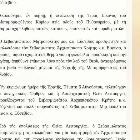
Εὐσεβίου.
Ἀκολούθησε, ἐν πομπῇ, ἡ λιτάνευση τῆς Ἱερᾶς Εἰκόνος τοῦ
Μεταμορφωθέντος Κυρίου στὶς ὁδοὺς τοῦ Πυθαγορείου, μὲ τὴ
συμμετοχὴ πλήθους πιστῶν, κατοίκων, ἐπισκεπτῶν καὶ παραθεριστῶν.
Ὁ Σεβασμιώτατος Μητροπολίτης μας κ.κ. Εὐσέβιος προσφώνησε καὶ
καλωσόρισε τὸν Σεβασμιώτατο Ἀρχιεπίσκοπο Κρήτης κ.κ. Εὐγένιο, ὁ
ὁποῖος, ἀφοῦ εὐχαρίστησε θερμὰ γιὰ τὴ φιλάδελφη πρόσκληση καὶ τὴν
ἀγάπη, ἀπηύθυνε ἐπίκαιρο λόγο πρὸς τὸν λαό τοῦ Θεοῦ, ἀναφερόμενος
στὸ βαθὺ θεολογικὸ μήνυμα τῆς Ἑορτῆς τῆς Μεταμορφώσεως τοῦ
Κυρίου.
Τὴν κυριώνυμη ἡμέρα τῆς Ἑορτῆς, Πέμπτη 6 Αὐγούστου, τελέσθηκαν
ὁ πανηγυρικὸς Ὄρθρος καὶ ἡ Δισαρχιερατικὴ Θεία Λειτουργία,
προεξάρχοντος τοῦ Σεβασμιωτάτου Ἀρχιεπισκόπου Κρήτης κ.κ.
Εὐγενίου καὶ συλλειτουργοῦντος τοῦ Σεβασμιωτάτου Μητροπολίτου
μας κ.κ. Εὐσεβίου.
Πρὸ τῆς ἀπολύσεως τῆς Θείας Λειτουργίας, ὁ Σεβασμιώτατος
Ποιμενάρχης μας καλωσόρισε γιὰ μία ἀκόμη φορὰ τὸν Ἀρχιεπίσκοπο
Κρήτης καὶ τοῦ προσέφερε ἀντίγραφο τῆς θαυματουργοῦ Ἱερᾶς