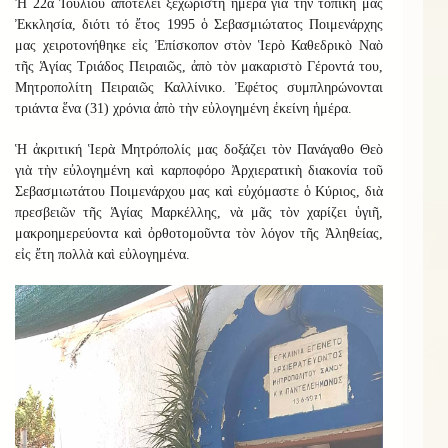
Ἡ 22α Ἰουλίου ἀποτελεῖ ξεχωριστὴ ἡμέρα γιὰ τὴν τοπικὴ μας
Ἐκκλησία, διότι τό ἔτος 1995 ὁ Σεβασμιώτατος Ποιμενάρχης
μας χειροτονήθηκε εἰς Ἐπίσκοπον στὸν Ἱερὸ Καθεδρικὸ Ναὸ
τῆς Ἁγίας Τριάδος Πειραιῶς, ἀπὸ τὸν μακαριστὸ Γέροντά του,
Μητροπολίτη Πειραιῶς Καλλίνικο. Ἐφέτος συμπληρώνονται
τριάντα ἕνα (31) χρόνια ἀπὸ τὴν εὐλογημένη ἐκείνη ἡμέρα.
Ἡ ἀκριτική Ἱερὰ Μητρόπολίς μας δοξάζει τὸν Πανάγαθο Θεὸ
γιὰ τὴν εὐλογημένη καὶ καρποφόρο Ἀρχιερατικὴ διακονία τοῦ
Σεβασμιωτάτου Ποιμενάρχου μας καὶ εὐχόμαστε ὁ Κύριος, διὰ
πρεσβειῶν τῆς Ἁγίας Μαρκέλλης, νὰ μᾶς τὸν χαρίζει ὑγιῆ,
μακροημερεύοντα καὶ ὀρθοτομοῦντα τὸν λόγον τῆς Ἀληθείας,
εἰς ἔτη πολλὰ καὶ εὐλογημένα.