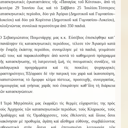
κατασκηνωτικὲς ἐγκαταστάσεις τῆς «Παναγίας τοῦ Κότσικα», ἀπὸ τὴ
Δευτέρα 29 Ἰουνίου ἕως καὶ τὸ Σάββατο 25 Ἰουλίου.
Τ
έσσερ
ε
ις
κατασκηνωτικὲς περίοδοι, δύο γιὰ
Ἀ
γόρια (Δημοτικοῦ καὶ Γυμνασίου–
Λυκείου) καὶ δύο γιὰ
Κ
ορίτσια (Δημοτικοῦ καὶ Γυμνασίου–Λυκείου),
φιλοξενώντας συνολικὰ περισσότερα ἀπὸ
3
50 παιδιά.
Ὁ Σεβασμιώτατος Ποιμενάρχης μας κ.κ. Εὐσέβιος ἐπισκέφθηκε κατ
’
ἐπανάληψιν τὶς κατασκηνωτικὲς περιόδους, τέλεσε τὸν Ἁγιασμὸ κατὰ
τὴν ἔναρξη ἑκάστης περιόδου, συνομίλησε μὲ τὰ παιδιά, γευμάτισε
μαζί τους καὶ παρακολούθησε ἀπὸ κοντὰ τὸ καθημερινὸ πρόγραμμα
τῆς κατασκήνωσης, τὴ λατρευτικὴ ζωή, τὶς πνευματικὲς συνάξεις, τὰ
παιδαγωγικὰ προγράμματα καὶ τὶς ποικίλες ψυχαγωγικὲς
δραστηριότητες.
Ἐξέφρασε δὲ τὴν πατρική του χαρὰ καὶ ἱκανοποίηση,
διαπιστώνοντας τὸ ὄμορφο κλίμα πίστεως, προσευχῆς, συνεργασίας,
δημιουργίας καὶ γνήσιας χαρᾶς ποὺ ἐπικράτησε καθ
’
ὅλ
η
τὴ διάρκεια
τῶν κατασκηνώσεων.
Ἡ Ἱερὰ Μητρόπολίς μας ἐκφράζει τὶς θερμὲς εὐχαριστίες της πρὸς
τοὺς Ἀρχηγοὺς τῶν κατασκηνωτικῶν περιόδων, τοὺς Κληρικούς, τοὺς
Ὁμαδάρχες καὶ τὶς Ὁμαδάρχισσες, τοὺς ἐθελοντὲς καὶ ὅλους ὅσοι
διακόνησαν μὲ προθυμία, ἀγάπη καὶ αἴσθημα εὐθύνης, συμβάλλοντας
καθοριστικὰ στὴν ἄρτια καὶ ἐπιτυχημένη λειτουργία τῶν