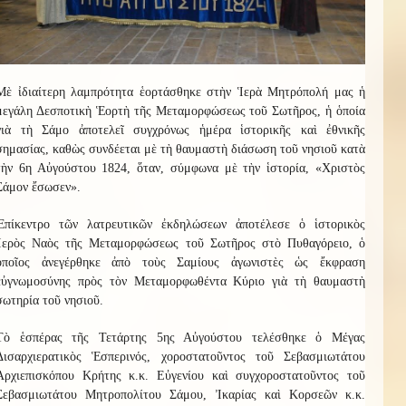
Μὲ ἰδιαίτερη λαμπρότητα ἑορτάσθηκε στὴν Ἱερὰ Μητρόπολή μας ἡ
μεγάλη Δεσποτικὴ Ἑορτὴ τῆς Μεταμορφώσεως τοῦ Σωτῆρος, ἡ ὁποία
γιὰ τὴ Σάμο ἀποτελεῖ συγχρόνως ἡμέρα ἱστορικῆς καὶ ἐθνικῆς
σημασίας, καθὼς συνδέεται μὲ τὴ θαυμαστὴ διάσωση τοῦ νησιοῦ κατὰ
τὴν 6η Αὐγούστου 1824, ὅταν, σύμφωνα μὲ τὴν ἱστορία, «Χριστὸς
Σάμον ἔσωσεν».
Ἐπίκεντρο τῶν λατρευτικῶν ἐκδηλώσεων ἀποτέλεσε ὁ ἱστορικὸς
Ἱερὸς Ναὸς τῆς Μεταμορφώσεως τοῦ Σωτῆρος στὸ Πυθαγόρειο, ὁ
ὁποῖος ἀνεγέρθηκε ἀπὸ τοὺς Σαμίους ἀγωνιστὲς ὡς ἔκφραση
εὐγνωμοσύνης πρὸς τὸν Μεταμορφωθέντα Κύριο γιὰ τὴ θαυμαστὴ
σωτηρία τοῦ νησιοῦ.
Τὸ ἑσπέρας τῆς Τετάρτης 5ης Αὐγούστου τελέσθηκε ὁ Μέγας
Δισαρχιερατικὸς Ἑσπερινός, χοροστατοῦντος τοῦ Σεβασμιωτάτου
Ἀρχιεπισκόπου Κρήτης κ.κ. Εὐγενίου καὶ συγχοροστατοῦντος τοῦ
Σεβασμιωτάτου Μητροπολίτου Σάμου, Ἰκαρίας καὶ Κορσεῶν κ.κ.