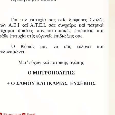
Για την ἐπιτυχία σας στίς διάφορες Σχολές
τῶν Α.Ε.Ι καί Α.Τ.Ε.Ι. σᾶς συγχαίρω καί πατρικά
εὔχομαι ἄριστες πανεπιστημιακές ἐπιδόσεις καί
κάθε ἐπιτυχία στίς εὐγενεῖς ἐπιδιώξεις σας.
Ὁ Κύριός μας νά σᾶς εὐλογεῖ καί
ἐνδυναμώνει.
Μετ’ εὐχῶν καί πατρικῆς ἀγάπης
Ο ΜΗΤΡΟΠΟΛΙΤΗΣ
+ Ο ΣΑΜΟΥ ΚΑΙ ΙΚΑΡΙΑΣ
ΕΥΣΕΒΙΟΣ
Εκτύπωση
Email