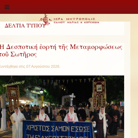
ΔΕΛΤΙΑ ΤΥΠΟΥ
Ἡ Δεσποτική ἑορτή τῆς Μεταμορφώσεως
τοῦ Σωτῆρος
Συντάχθηκε στις
07 Αυγούστου 2026
.