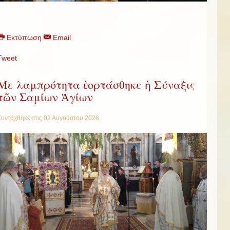
Εκτύπωση
Email
Tweet
Με λαμπρότητα ἑορτάσθηκε ἡ Σύναξις
τῶν Σαμίων Ἁγίων
Συντάχθηκε στις
02 Αυγούστου 2026
.