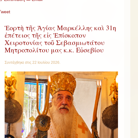
Tweet
Ἑορτὴ τῆς Ἁγίας Μαρκέλλης καὶ 31η
ἐπέτειος τῆς εἰς Ἐπίσκοπον
Χειροτονίας τοῦ Σεβασμιωτάτου
Μητροπολίτου μας κ.κ. Εὐσεβίου
Συντάχθηκε στις
22 Ιουλίου 2026
.