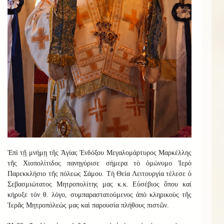
Ἐπὶ τῇ μνήμῃ τῆς Ἁγίας Ἐνδόξου Μεγαλομάρτυρος Μαρκέλλης
τῆς Χιοπολίτιδος πανηγύρισε σήμερα τὸ ὁμώνυμο Ἱερὸ
Παρεκκλήσιο τῆς πόλεως Σάμου. Τὴ Θεία Λειτουργία τέλεσε ὁ
Σεβασμιώτατος Μητροπολίτης μας κ.κ. Εὐσέβιος ὅπου καί
κήρυξε τόν θ. λόγο, συμπαραστατούμενος ἀπὸ κληρικοὺς τῆς
Ἱερᾶς Μητροπόλεώς μας καὶ παρουσία πλήθους πιστῶν.