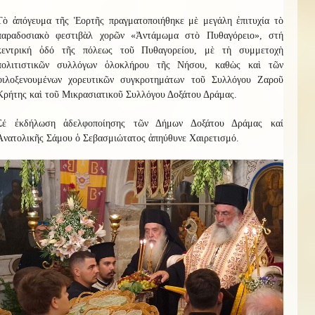
Τὸ ἀπόγευμα τῆς Ἑορτῆς πραγματοποιήθηκε μὲ μεγάλη ἐπιτυχία τὸ
παραδοσιακὸ φεστιβὰλ χορῶν «Ἀντάμωμα στὸ Πυθαγόρειο», στή
κεντρική ὀδό τῆς πόλεως τοῦ Πυθαγορείου, μὲ τὴ συμμετοχὴ
πολιτιστικῶν συλλόγων ὁλοκλήρου τῆς Νήσου, καθὼς καὶ τῶν
φιλοξενουμένων χορευτικῶν συγκροτημάτων τοῦ Συλλόγου Ζαροῦ
Κρήτης καὶ τοῦ Μικρασιατικοῦ Συλλόγου Δοξάτου Δράμας.
Σέ ἐκδήλωση ἀδελφοποίησης τῶν Δήμων Δοξάτου Δράμας καί
Ἀνατολικῆς Σάμου ὁ Σεβασμιώτατος ἀπηύθυνε Χαιρετισμό.