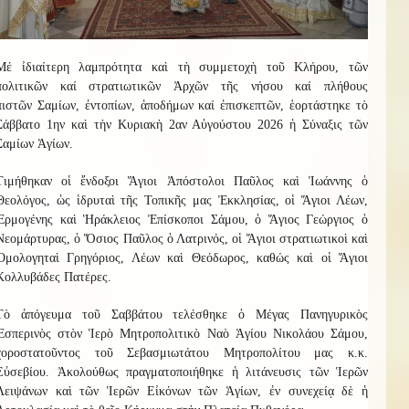
Μ
έ
ἰδιαίτερη λαμπρότητα καὶ τὴ συμμετοχὴ
τοῦ
Κ
λήρου
, τῶν
πολιτικῶν καί στρατιωτικῶν Ἀρχῶν τῆς νήσου καί
πλήθους
πιστῶν
Σαμίων, ἐντοπίων, ἀποδήμων καί ἐπισκεπτῶν
, ἑ
ο
ρτ
ά
σ
τηκ
ε τὸ
Σάββατο 1ην καὶ τὴν Κυριακὴ 2αν Αὐγούστου 2026
ἡ
Σύναξι
ς
τῶν
Σαμίων Ἁγίων.
Τιμήθηκαν οἱ ἔνδοξοι Ἅγιοι Ἀπόστολοι Παῦλος καὶ Ἰωάννης ὁ
Θεολόγος, ὡς ἱδρυταὶ τῆς Τοπικῆς μας Ἐκκλησίας, οἱ Ἅγιοι Λέων,
Ἑρμογένης καὶ Ἡράκλειος Ἐπίσκοποι Σάμου, ὁ Ἅγιος Γεώργιος ὁ
Νεομάρτυρας, ὁ Ὅσιος Παῦλος ὁ Λατρ
ι
νός, οἱ Ἅγιοι στρατιωτικοὶ καὶ
Ὁμολογηταὶ Γρηγόριος, Λέων καὶ Θεόδωρος, καθώς καὶ οἱ Ἅγιοι
Κολλυβάδες Πατέρες.
Τὸ ἀπόγευμα τοῦ Σαββάτου τελέσθηκε ὁ Μέγας Πανηγυρικὸς
Ἑσπερινὸς στὸν Ἱερὸ Μητροπολιτικὸ Ναὸ Ἁγίου Νικολάου Σάμου,
χοροστατοῦντος τοῦ Σεβασμιωτάτου Μητροπολίτου
μας
κ.κ.
Εὐσεβίου.
Ἀκολούθως
πραγματοποιήθηκε ἡ λιτάνευσις τῶν Ἱερῶν
Λειψάνων καὶ τῶν Ἱερῶν Εἰκόνων τῶν Ἁγίων, ἐν συνεχείᾳ δὲ ἡ