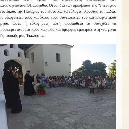
κατασκηνώσεων.
Ὁ
Πανάγαθος Θεός, διὰ τῶν πρεσβειῶν τῆς Ὑπεραγίας
Θεοτόκου, τῆς Παναγίας τοῦ Κότσικα, νὰ εὐλογεῖ πλουσίως τὰ παιδιά,
τὶς οἰκογένειές τους καὶ ὅλους τοὺς συντελεστὲς τοῦ κατασκηνωτικοῦ
ἔργου, ὥστε ἡ εὐλογημένη αὐτὴ προσπάθεια νὰ συνεχίζει νὰ
προσφέρει πνευματικοὺς καρποὺς καὶ ὄμορφες ἐμπειρίες στὴ νέα γενιά
τῆς τοπικῆς μας Ἐκκλησίας.