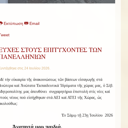
Εκτύπωση
Email
Tweet
ΕΥΧΕΣ ΣΤΟΥΣ ΕΠΙΤΥΧΟΝΤΕΣ ΤΩΝ
ΠΑΝΕΛΛΗΝΙΩΝ
Συντάχθηκε στις
24 Ιουλίου 2026
.
Μέ τήν εὐκαιρία τῆς ἀνακοινώσεως τῶν βάσεων εἰσαγωγῆς στά
Ἀνώτερα καί Ἀνώτατα Ἐκπαιδευτικά Ἱδρύματα τῆς χώρας μας, ὁ Σέβ.
Μητροπολίτης μας ἀπευθύνει
συγχαρητήρια ἐπιστολή στίς νέες καί
στούς νέους πού εἰσήχθηκαν στά ΑΕΙ καί ΑΤΕΙ τῆς Χώρας, ὡς
ἀκολούθως:
Ἐν Σάμῳ τῇ 23ῃ Ἰουλίου
2026
Ἀγαπητά μου παιδιά,