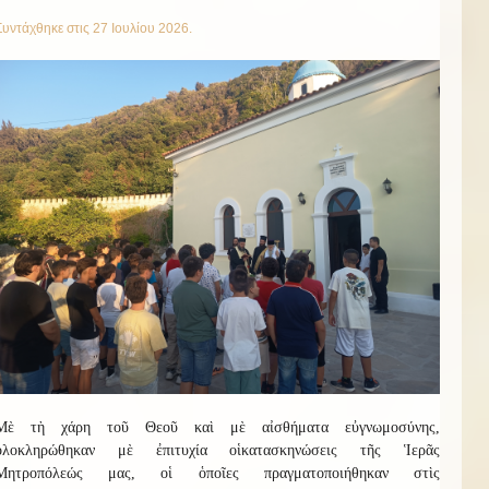
Συντάχθηκε στις
27 Ιουλίου 2026
.
Μὲ τὴ χάρη τοῦ Θεοῦ καὶ μὲ αἰσθήματα εὐγνωμοσύνης,
ὁλοκληρώθηκαν μὲ ἐπιτυχία οἱ
κατασκην
ώσεις
τῆς Ἱερᾶς
Μητροπόλεώς μας, οἱ ὁποῖες πραγματοποιήθηκαν στὶς