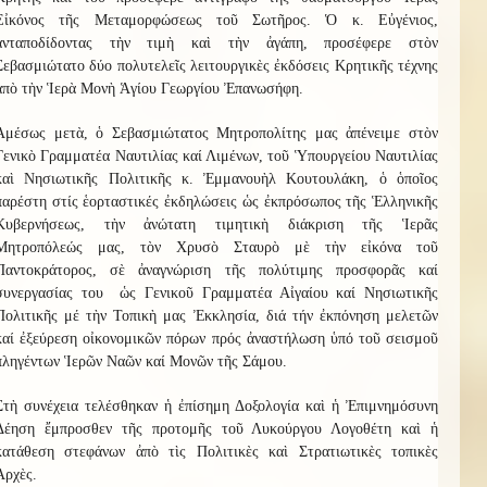
Εἰκόνος τῆς Μεταμορφώσεως τοῦ Σωτῆρος. Ὁ κ. Εὐγένιος,
ἀνταποδίδοντας τὴν τιμὴ καὶ τὴν ἀγάπη, προσέφερε στὸν
Σεβασμιώτατο δύο πολυτελεῖς λειτουργικὲς ἐκδόσεις Κρητικῆς τέχνης
ἀπὸ τὴν Ἱερὰ Μονὴ Ἁγίου Γεωργίου Ἐπανωσήφη.
Ἀμέσως μετὰ, ὁ Σεβασμιώτατος Μητροπολίτης μας ἀπένειμε στὸν
Γενικὸ Γραμματέα Ναυτιλίας καί Λιμένων, τοῦ Ὑπουργείου Ναυτιλίας
καὶ Νησιωτικῆς Πολιτικῆς κ. Ἐμμανουὴλ Κουτουλάκη, ὁ ὁποῖος
παρέστη στίς ἑορταστικές ἐκδηλώσεις ὡς ἐκπρόσωπος τῆς Ἑλληνικῆς
Κυβερνήσεως, τὴν ἀνώτατη τιμητικὴ διάκριση τῆς Ἱερᾶς
Μητροπόλεώς μας, τὸν Χρυσὸ Σταυρὸ μὲ τὴν εἰκόνα τοῦ
Παντοκράτορος, σὲ ἀναγνώριση τῆς πολύτιμης προσφορᾶς καί
συνεργασίας του ὡς Γενικοῦ Γραμματέα Αἰγαίου καί Νησιωτικῆς
Πολιτικῆς μέ τὴν Τοπικὴ μας Ἐκκλησία, διά τήν ἐκπόνηση μελετῶν
καί ἐξεύρεση οἰκονομικῶν πόρων πρός ἀναστήλωση ὑπό τοῦ σεισμοῦ
πληγέντων Ἱερῶν Ναῶν καί Μονῶν τῆς Σάμου.
Στὴ συνέχεια τελέσθηκαν ἡ ἐπίσημη Δοξολογία καὶ ἡ Ἐπιμνημόσυνη
Δέηση ἔμπροσθεν τῆς προτομῆς τοῦ Λυκούργου Λογοθέτη καὶ ἡ
κατάθεση στεφάνων ἀπὸ τὶς Πολιτικὲς καὶ Στρατιωτικὲς τοπικὲς
Ἀρχὲς.