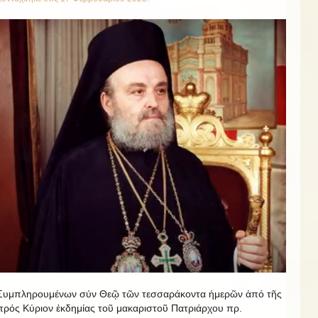
Συμπληρουμένων σύν Θεῷ τῶν τεσσαράκοντα ἡμερῶν ἀπό τῆς
πρός Κύριον ἐκδημίας τοῦ μακαριστοῦ Πατριάρχου πρ.