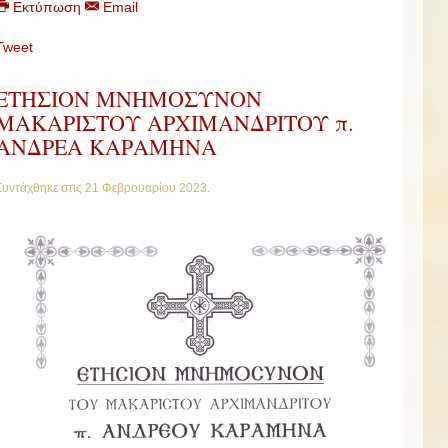
Εκτύπωση
Email
Tweet
ΕΤΗΣΙΟΝ ΜΝΗΜΟΣΥΝΟΝ
ΜΑΚΑΡΙΣΤΟΥ ΑΡΧΙΜΑΝΔΡΙΤΟΥ π.
ΑΝΔΡΕΑ ΚΑΡΑΜΗΝΑ
Συντάχθηκε στις
21 Φεβρουαρίου 2023
.