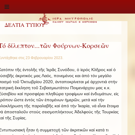
ΔΕΛΤΙΑ ΤΥΠΟΥ
Τό δίλεπτον...τῶν Φούρνων-Κορσεῶν
Συντάχθηκε στις
23 Φεβρουαρίου 2023
.
Κατόπιν τῆς ἐντολῆς τῆς Ἱερᾶς Συνόδου, ὁ ἱερός Κλῆρος καί ὁ
εὐσεβῆς ἀκριτικός μας Λαός, πονεμένος και ἀπό τόν μεγάλο
σεισμό τοῦ Ὀκτωβρίου 2020, ἀνταποκρίνεται μέ ἀρχοντιά στήν
πατρική ἔκκληση τοῦ Σεβασμιωτάτου Ποιμενάρχου μας κ.κ.
Εὐσεβίου καί προσφέρει πληθώρα τροφίμων καί ἐνδυμάτων, εἰς
τρόπον ὥστε ἐντός τῶν ἑπομένων ἡμερῶν, μετά καί τήν
ὁλοκλήρωση τῆς παραλαβῆς καί ἀπό τήν Ἰκαρία, νά εἶναι ἔτοιμα
νά ἀποσταλοῦν στούς σεισμοπλήκτους Ἀδελφούς τῆς Τουρκίας
καί τῆς Συρίας.
Ἐντυπωσιακή ἦταν ἡ συμμετοχή τῶν ἀκριτικῶν καί κατά τι