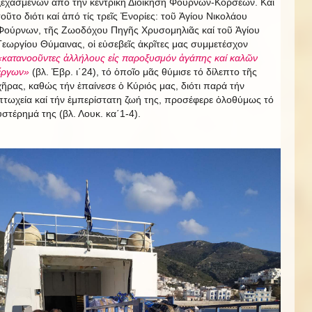
ξεχασμένων ἀπό τήν κεντρική Διοίκηση Φούρνων-Κορσεῶν. Καί
τοῦτο διότι καί ἀπό τίς τρεῖς Ἐνορίες: τοῦ Ἁγίου Νικολάου
Φούρνων, τῆς Ζωοδόχου Πηγῆς Χρυσομηλιᾶς καί τοῦ Ἁγίου
Γεωργίου Θύμαινας, οἱ εὐσεβεῖς ἀκρῖτες μας συμμετέσχον
«κατανοοῦντες ἀλλήλους εἰς παροξυσμόν ἀγάπης καί καλῶν
ἔργων»
(βλ. Ἑβρ. ι΄24), τό ὁποῖο μᾶς θύμισε τό δίλεπτο τῆς
χῆρας, καθώς τήν ἐπαίνεσε ὁ Κύριός μας, διότι παρά τήν
πτωχεία καί τήν ἐμπερίστατη ζωή της, προσέφερε ὁλοθύμως τό
ὑστέρημά της (βλ. Λουκ. κα΄1-4).