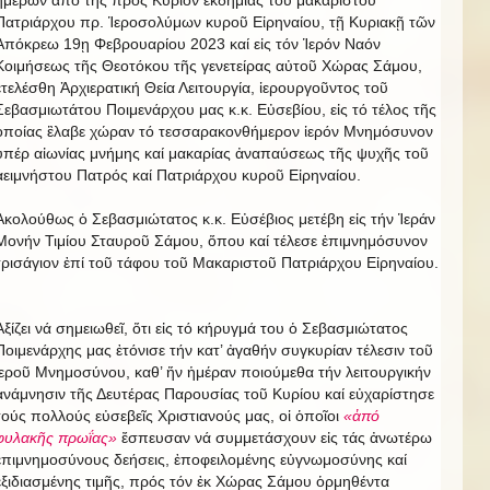
ἡμερῶν ἀπό τῆς πρός Κύριον ἐκδημίας τοῦ μακαριστοῦ
Πατριάρχου πρ. Ἱεροσολύμων κυροῦ Εἰρηναίου, τῇ Κυριακῇ τῶν
Ἀπόκρεω 19ῃ Φεβρουαρίου 2023 καί εἰς τόν Ἱερόν Ναόν
Κοιμήσεως τῆς Θεοτόκου τῆς γενετείρας αὐτοῦ Χώρας Σάμου,
ἐτελέσθη Ἀρχιερατική Θεία Λειτουργία, ἱερουργοῦντος τοῦ
Σεβασμιωτάτου Ποιμενάρχου μας κ.κ. Εὐσεβίου, εἰς τό τέλος τῆς
ὁποίας ἒλαβε χώραν τό τεσσαρακονθήμερον ἱερόν Μνημόσυνον
ὑπέρ αἰωνίας μνήμης καί μακαρίας ἀναπαύσεως τῆς ψυχῆς τοῦ
ἀειμνήστου Πατρός καί Πατριάρχου κυροῦ Εἰρηναίου.
Ἀκολούθως ὁ Σεβασμιώτατος κ.κ. Εὐσέβιος μετέβη εἰς τήν Ἱεράν
Μονήν Τιμίου Σταυροῦ Σάμου, ὅπου καί τέλεσε ἐπιμνημόσυνον
τρισάγιον ἐπί τοῦ τάφου τοῦ Μακαριστοῦ Πατριάρχου Εἰρηναίου.
Ἀξίζει νά σημειωθεῖ, ὅτι εἰς τό κήρυγμά του ὁ Σεβασμιώτατος
Ποιμενάρχης μας ἐτόνισε τήν κατ’ ἀγαθήν συγκυρίαν τέλεσιν τοῦ
ἱεροῦ Μνημοσύνου, καθ’ ἥν ἡμέραν ποιούμεθα τήν λειτουργικήν
ἀνάμνησιν τῆς Δευτέρας Παρουσίας τοῦ Κυρίου καί εὐχαρίστησε
τούς πολλούς εὐσεβεῖς Χριστιανούς μας, οἱ ὁποῖοι
«ἀπό
φυλακῆς πρωΐας»
ἔσπευσαν νά συμμετάσχουν εἰς τάς ἀνωτέρω
ἐπιμνημοσύνους δεήσεις, ἐποφειλομένης εὐγνωμοσύνης καί
ἐξιδιασμένης τιμῆς, πρός τόν ἐκ Χώρας Σάμου ὁρμηθέντα