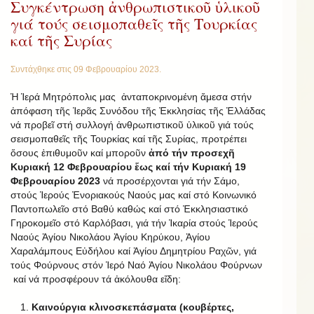
Συγκέντρωση ἀνθρωπιστικοῦ ὑλικοῦ
γιά τούς σεισμοπαθεῖς τῆς Τουρκίας
καί τῆς Συρίας
Συντάχθηκε στις
09 Φεβρουαρίου 2023
.
Ἡ Ἱερά Μητρόπολις μας ἀνταποκρινομένη ἄμεσα στήν
ἀπόφαση τῆς Ἱερᾶς Συνόδου τῆς Ἐκκλησίας τῆς Ἑλλάδας
νά προβεῖ στή συλλογή ἀνθρωπιστικοῦ ὑλικοῦ γιά τούς
σεισμοπαθεῖς τῆς Τουρκίας καί τῆς Συρίας, προτρέπει
ὅσους ἐπιθυμοῦν καί μποροῦν
ἀπό τήν προσεχῆ
Κυριακή 12 Φεβρουαρίου ἕως καί τήν Κυριακή 19
Φεβρουαρίου 2023
νά προσέρχονται γιά τήν Σάμο,
στούς Ἱερούς Ἐνοριακούς Ναούς μας καί στό Κοινωνικό
Παντοπωλεῖο στό Βαθύ καθώς καί στό Ἐκκλησιαστικό
Γηροκομεῖο στό Καρλόβασι, γιά τήν Ἰκαρία στούς Ἱερούς
Ναούς Ἁγίου Νικολάου Ἁγίου Κηρύκου, Ἁγίου
Χαραλάμπους Εὐδήλου καί Ἁγίου Δημητρίου Ραχῶν, γιά
τούς Φούρνους στόν Ἱερό Ναό Ἁγίου Νικολάου Φούρνων
καί νά προσφέρουν τά ἀκόλουθα εἴδη:
Καινούργια κλινοσκεπάσματα (κουβέρτες,