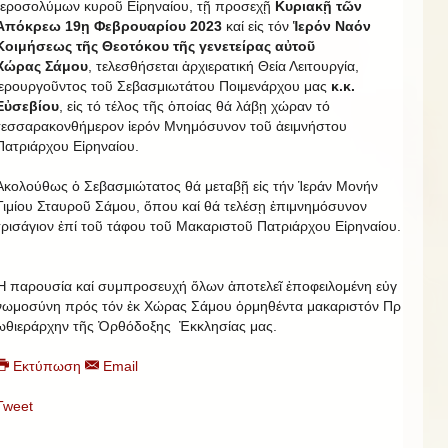
Ἱεροσολύμων κυροῦ Εἰρηναίου, τῇ προσεχῇ
Κυριακῇ τῶν
Ἀπόκρεω 19ῃ Φεβρουαρίου 2023
καί εἰς τόν
Ἱερόν Ναόν
Κοιμήσεως τῆς Θεοτόκου τῆς γενετείρας αὐτοῦ
Χώρας
Σάμου
, τελεσθήσεται ἀρχιερατική Θεία Λειτουργία,
ἱερουργοῦντος τοῦ Σεβασμιωτάτου Ποιμενάρχου μας
κ.κ.
Εὐσεβίου
, εἰς τό τέλος τῆς ὁποίας θά λάβῃ χώραν τό
τεσσαρακονθήμερον ἱερόν Μνημόσυνον τοῦ ἀειμνήστου
Πατριάρχου Εἰρηναίου.
Ἀκολούθως ὁ Σεβασμιώτατος θά μεταβῇ εἰς τήν Ἱεράν Μονήν
Τιμίου Σταυροῦ Σάμου, ὅπου καί θά τελέσῃ ἐπιμνημόσυνον
τρισάγιον ἐπί τοῦ τάφου τοῦ Μακαριστοῦ Πατριάρχου Εἰρηναίου.
Ἡ παρουσία καί συμπροσευχή ὅλων ἀποτελεῖ ἐποφειλομένη εὐγ
νωμοσύνη πρός τόν ἐκ Χώρας Σάμου ὁρμηθέντα μακαριστόν Πρ
ωθιεράρχην τῆς Ὀρθόδοξης Ἐκκλησίας μας.
Εκτύπωση
Email
Tweet