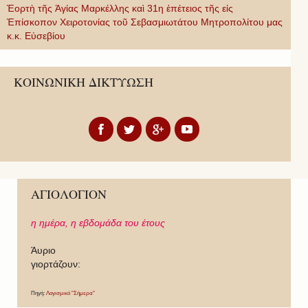
Ἑορτὴ τῆς Ἁγίας Μαρκέλλης καὶ 31η ἐπέτειος τῆς εἰς
Ἐπίσκοπον Χειροτονίας τοῦ Σεβασμιωτάτου Μητροπολίτου μας
κ.κ. Εὐσεβίου
ΚΟΙΝΩΝΙΚΗ ΔΙΚΤΥΩΣΗ
ΑΓΙΟΛΟΓΙΟΝ
η ημέρα,
η εβδομάδα του έτους
Άυριο
γιορτάζουν:
Πηγή:
Λογισμικό "Σήμερα"