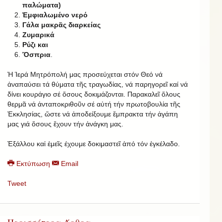
παλώματα)
Ἐμφιαλωμένο νερό
Γάλα μακρᾶς διαρκείας
Ζυμαρικά
Ρύζι και
Ὄσπρια
.
Ἡ Ἱερά Μητρόπολή μας προσεύχεται στόν Θεό νά
ἀναπαύσει τά θύματα τῆς τραγωδίας, νά παρηγορεῖ καί νά
δίνει κουράγιο σέ ὅσους δοκιμάζονται. Παρακαλεῖ ὅλους
θερμᾶ νά ἀνταποκριθοῦν σέ αὐτή τήν πρωτοβουλία τῆς
Ἐκκλησίας, ὥστε νά ἀποδείξουμε ἔμπρακτα τήν ἀγάπη
μας γιά ὅσους ἔχουν τήν ἀνάγκη μας.
Ἐξάλλου καἰ ἐμεῖς έχουμε δοκιμαστεῖ ἀπό τόν ἐγκέλαδο.
Εκτύπωση
Email
Tweet