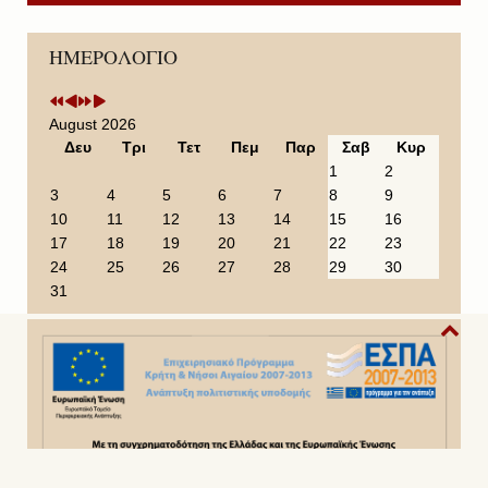
P
P
N
N
ΗΜΕΡΟΛΟΓΙΟ
r
r
e
e
e
e
x
x
v
v
t
t
i
i
Y
M
August 2026
o
o
e
o
Δευ
Τρι
Τετ
Πεμ
Παρ
Σαβ
Κυρ
u
u
a
n
1
2
s
s
r
t
3
4
5
6
7
8
9
Y
M
h
10
11
12
13
14
15
16
e
o
17
18
19
20
21
22
23
a
n
24
25
26
27
28
29
30
r
t
31
h
Copyright© 2014 - 2022
Ιερά Μητρόπολη Σάμου,Ικαρίας &