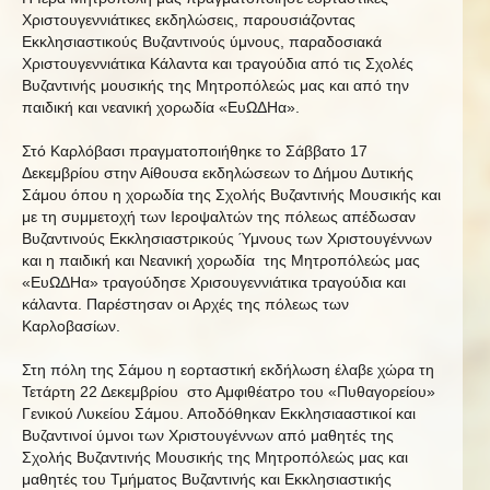
Χριστουγεννιάτικες εκδηλώσεις, παρουσιάζοντας
Εκκλησιαστικούς Βυζαντινούς ύμνους, παραδοσιακά
Χριστουγεννιάτικα Κάλαντα και τραγούδια από τις Σχολές
Βυζαντινής μουσικής της Μητροπόλεώς μας και από την
παιδική και νεανική χορωδία «ΕυΩΔΗα».
Στό Καρλόβασι πραγματοποιήθηκε το Σάββατο 17
Δεκεμβρίου στην Αίθουσα εκδηλώσεων το Δήμου Δυτικής
Σάμου όπου η χορωδία της Σχολής Βυζαντινής Μουσικής και
με τη συμμετοχή των Ιεροψαλτών της πόλεως απέδωσαν
Βυζαντινούς Εκκλησιαστρικούς Ύμνους των Χριστουγέννων
και η παιδική και Νεανική χορωδία της Μητροπόλεώς μας
«ΕυΩΔΗα» τραγούδησε Χρισουγεννιάτικα τραγούδια και
κάλαντα. Παρέστησαν οι Αρχές της πόλεως των
Καρλοβασίων.
Στη πόλη της Σάμου η εορταστική εκδήλωση έλαβε χώρα τη
Τετάρτη 22 Δεκεμβρίου στο Αμφιθέατρο του «Πυθαγορείου»
Γενικού Λυκείου Σάμου. Αποδόθηκαν Εκκλησιααστικοί και
Βυζαντινοί ύμνοι των Χριστουγέννων από μαθητές της
Σχολής Βυζαντινής Μουσικής της Μητροπόλεώς μας και
μαθητές του Τμήματος Βυζαντινής και Εκκλησιαστικής