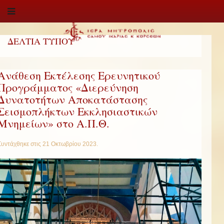
ΔΕΛΤΙΑ ΤΥΠΟΥ
Ανάθεση Εκτέλεσης Ερευνητικού
Προγράμματος «Διερεύνηση
Δυνατοτήτων Αποκατάστασης
Σεισμοπλήκτων Εκκλησιαστικών
Μνημείων» στο Α.Π.Θ.
Συντάχθηκε στις
21 Οκτωβρίου 2023
.