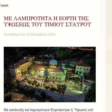
Tweet
ΜΕ ΛΑΜΠΡΟΤΗΤΑ Η ΕΟΡΤΗ ΤΗΣ
ΥΨΩΣΕΩΣ ΤΟΥ ΤΙΜΙΟΥ ΣΤΑΥΡΟΥ
Συντάχθηκε στις
14 Σεπτεμβρίου 2023
.
Μέ κατάνυξη καί λαμπρότητα Ἑορτάστηκε ἡ Ὓψωση τοῦ