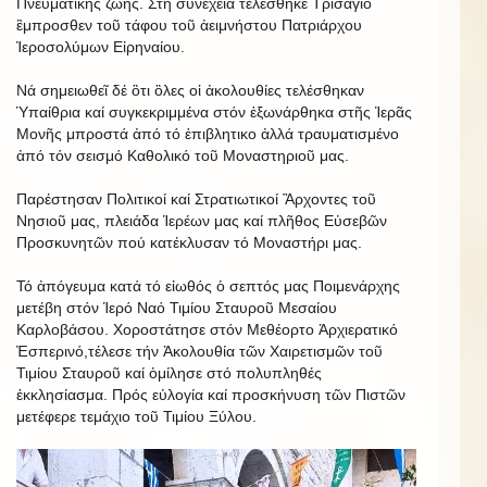
Πνευματικῆς ζωῆς. Στή συνέχεια τελέσθηκε Τρισάγιο
ἒμπροσθεν τοῦ τάφου τοῦ ἀειμνήστου Πατριάρχου
Ἰεροσολύμων Εἰρηναίου.
Νά σημειωθεῖ δέ ὃτι ὃλες οἱ ἀκολουθίες τελέσθηκαν
Ὑπαίθρια καί συγκεκριμμένα στόν ἐξωνάρθηκα στῆς Ἱερᾶς
Μονῆς μπροστά ἀπό τό ἐπιβλητικο ἀλλά τραυματισμένο
ἀπό τόν σεισμό Καθολικό τοῦ Μοναστηριοῦ μας.
Παρέστησαν Πολιτικοί καί Στρατιωτικοί Ἂρχοντες τοῦ
Νησιοῦ μας, πλειάδα Ἱερέων μας καί πλῆθος Εὐσεβῶν
Προσκυνητῶν πού κατέκλυσαν τό Μοναστήρι μας.
Τό ἀπόγευμα κατά τό εἰωθός ὁ σεπτός μας Ποιμενάρχης
μετέβη στόν Ἱερό Ναό Τιμίου Σταυροῦ Μεσαίου
Καρλοβάσου. Χοροστάτησε στόν Μεθέορτο Ἀρχιερατικό
Ἐσπερινό,τέλεσε τήν Ἀκολουθία τῶν Χαιρετισμῶν τοῦ
Τιμίου Σταυροῦ καί ὁμίλησε στό πολυπληθές
ἐκκλησίασμα. Πρός εὐλογία καί προσκήνυση τῶν Πιστῶν
μετέφερε τεμάχιο τοῦ Τιμίου Ξύλου.