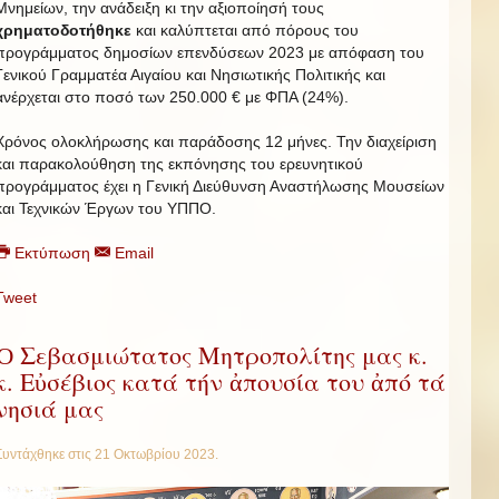
Μνημείων, την ανάδειξη κι την αξιοποίησή τους
χρηματοδοτήθηκε
και καλύπτεται από πόρους
του
προγράμματος δημοσίων επενδύσεων 2023 με απόφαση του
Γενικού Γραμματέα Αιγαίου και Νησιωτικής Πολιτικής και
ανέρχεται στο ποσό των 250.000 € με ΦΠΑ (24%).
Χρόνος ολοκλήρωσης και παράδοσης 12 μήνες. Την διαχείριση
και παρακολούθηση της εκπόνησης του ερευνητικού
προγράμματος έχει η Γενική Διεύθυνση Αναστήλωσης Μουσείων
και Τεχνικών Έργων του ΥΠΠΟ.
Εκτύπωση
Email
Tweet
Ὁ Σεβασμιώτατος Μητροπολίτης μας κ.
κ. Εὐσέβιος κατά τήν ἀπουσία του ἀπό τά
νησιά μας
Συντάχθηκε στις
21 Οκτωβρίου 2023
.