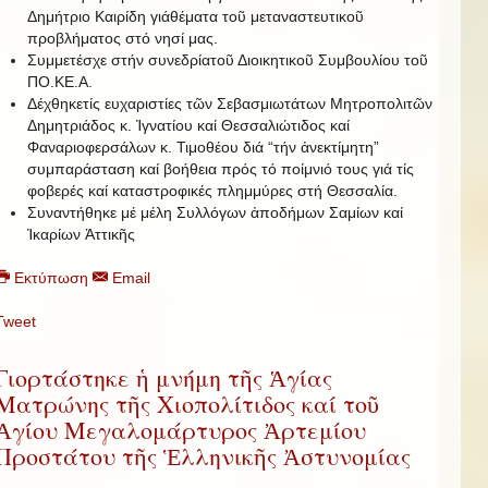
Δημήτριο Καιρίδη γιάθέματα τοῦ μεταναστευτικοῦ
προβλήματος στό νησί μας.
Συμμετέσχε στήν συνεδρίατοῦ Διοικητικοῦ Συμβουλίου τοῦ
ΠΟ.ΚΕ.Α.
Δέχθηκετίς ευχαριστίες τῶν Σεβασμιωτάτων Μητροπολιτῶν
Δημητριάδος κ. Ἰγνατίου καί Θεσσαλιώτιδος καί
Φαναριοφερσάλων κ. Τιμοθέου διά “τήν ἀνεκτίμητη”
συμπαράσταση καί βοήθεια πρός τό ποίμνιό τους γιά τίς
φοβερές καί καταστροφικές πλημμύρες στή Θεσσαλία.
Συναντήθηκε μέ μέλη Συλλόγων ἀποδήμων Σαμίων καί
Ἰκαρίων Ἀττικῆς
Εκτύπωση
Email
Tweet
Γιορτάστηκε ἡ μνήμη τῆς Ἁγίας
Ματρώνης τῆς Χιοπολίτιδος καί τοῦ
Ἁγίου Μεγαλομάρτυρος Ἀρτεμίου
Προστάτου τῆς Ἑλληνικῆς Ἀστυνομίας