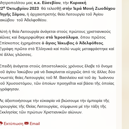
Μητροπολίτου μας
κ.κ. Εὐσεβίου
, τήν
Κυριακή
α
22
Ὀκτωβρίου 2023
θά τελεσθῇ
στήν Ἱερά Μονή Ζωοδόχου
Πηγῆς Σάμου,
ἡ ἀρχαιοπρεπής θεία Λειτουργία τοῦ Ἁγίου
Ἰακώβου τοῦ Ἀδελφοθέου.
Αὐτή ἡ θεία Λειτουργία ἀνάγεται στούς πρώτους χριστιανικούς
αἰῶνες καί διαμορφώθηκε
στά Ἱεροσόλυμα
, ὅπου πρῶτος
Ἐπίσκοπος ἐχρημάτισε
ὁ ἅγιος Ἰάκωβος ὁ Ἀδελφόθεος
.
Ἐγράφη πρῶτα στά Ἑλληνικά καί πολύ νωρίς μεταφράστηκε καί
σέ ἄλλες γλῶσσες.
Ἐπειδή ἀνάγεται στούς ἀποστολικούς χρόνους ἔλαβε τό ὄνομα
τοῦ ἁγίου Ἰακώβου γιά νά διακρίνεται εὐχερῶς ἀπό τίς ἄλλες δύο
γνωστές θείες Λειτουργίες τοῦ Μ. Βασιλείου καί τοῦ ἁγ. Ἰωάννου
τοῦ Χρυσοστόμου, τῶν ὁποίων προηγεῖται καί βάσει τῆς ὁποίας
ἐγράφησαν.
Ἄς ἀξιοποιήσουμε τήν εὐκαιρία νά βιώσουμε τήν ἐμπειρία τῆς
ἱερουργίας τῆς Θείας Λειτουργίας, σύμφωνα μέ τήν τάξη τῆς
Ἐκκλησίας τῶν πρώτων Χριστιανικῶν αἰώνων.
Εκτύπωση
Email