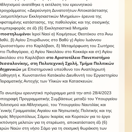
Αθλητισμού ανατέθηκε η εκτέλεση του ερευνητικού
προγράμματος «Διερεύνηση Δυνατοτήτων Αποκατάστασης
Σεισμοπλήκτων Εκκλησιαστικών Μνημείων» έρευνα της
υφισταμένης κατάστασης, της παθολογίας και της σεισμικής
συμπεριφοράς σε έξι (6) Εκκλησιαστικά Μνημεία
υ
ποστηλωμένοι
Ιεροί Ναοί α) Κοιμήσεως Θεοτόκου στο Άνω
Βαθύ, β) Αγίου Σπυρίδωνος στο Βαθύ γ) Αγίου Ιωάννου
Χρυσοστόμου στο Καρλόβασι, δ) Μεταμόρφωση του Σωτήρος
στο Πυθαγόρειο, ε) Αγίου Νικολάου στο Κοκκάρι και στ) Αγίου
Νικολάου στο Καρλόβασι
στο Αριστοτέλειο Πανεπιστήμιο
Θεσσαλονίκης, στη Πολυτεχνική Σχολή, Τμήμα Πολιτικών
Μηχανικών
με Επιστημονικό υπεύθυνο τον Αναπληρωτή
Καθηγητή κ. Κωνσταντίνο Κατάκαλο Διευθυντή του Εργαστηρίου
Πειραματικής Αντοχής των Υλικών και Κατασκευών.
Το ανωτέρω ερευνητικό πρόγραμμα μετά την από 28/4/2023
υπογραφή Προγραμματικής Συμβάσεως μεταξύ του Υπουργείου
Πολιτισμού και Αθλητισμού, του Υπουργείου Ναυτιλίας και
Γενικής Γραμματείας Αιγαίου και Νησιωτικής Πολιτικής και της
Ιεράς Μητροπόλεως Σάμου Ικαρίας και Κορσεών για το έργο
εκπόνηση μελετών για τη στερέωση, αποκατάσταση έξι (6)
Ιερών Ναών στη νήσο Σάμο για τη σεισμική θωράκιση των