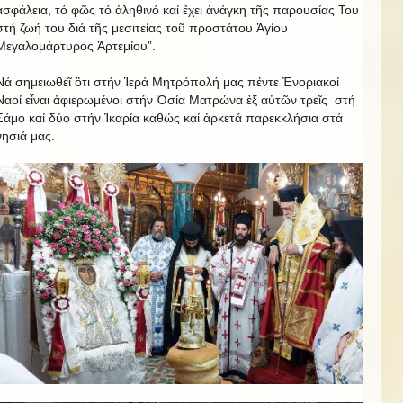
ἀσφάλεια, τό φῶς τό ἀληθινό καί ἒχει ἀνάγκη τῆς παρουσίας Του
στή ζωή του διά τῆς μεσιτείας τοῦ προστάτου Ἁγίου
Μεγαλομάρτυρος Ἀρτεμίου”.
Νά σημειωθεῖ ὃτι στήν Ἱερά Μητρόπολή μας πέντε Ἐνοριακοί
Ναοί εἶναι ἀφιερωμένοι στήν Ὁσία Ματρώνα ἐξ αὐτῶν τρεῖς στή
Σάμο καί δύο στήν Ἰκαρία καθώς καί ἀρκετά παρεκκλήσια στά
νησιά μας.