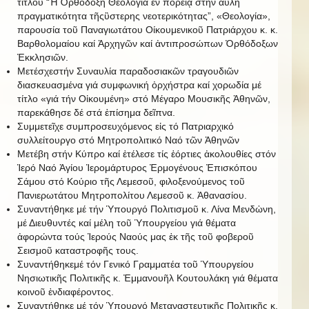
τίτλου “Ἡ Ὀρθόδοξη Θεολογία ἐν πορείᾳ στήν ἂυλη
πραγματικότητα τῆςὓστερης νεοτερικότητας”, «Θεολογία»,
παρουσία τοῦ Παναγιωτάτου Οίκουμενικοῦ Πατριάρχου κ. κ.
Βαρθολομαίου καί Ἀρχηγῶν καί ἀντιπροσώπων Ὀρθόδοξων
Ἐκκλησιῶν.
Μετέσχεστήν Συναυλία παραδοσιακῶν τραγουδιῶν
διασκευασμένα γιά συμφωνική ὀρχήστρα καί χορωδία μέ
τίτλο «γιά τήν Οἰκουμένη» στό Μέγαρο Μουσικῆς Ἀθηνῶν,
παρεκάθησε δέ στά ἐπίσημα δεῖπνα.
Συμμετεῖχε συμπροσευχόμενος εἰς τό Πατριαρχικό
συλλείτουργο στό Μητροπολιτικό Ναό τῶν Ἀθηνῶν
Μετέβη στήν Κύπρο καί ἐτέλεσε τίς ἑόρτιες ἀκολουθίες στόν
Ἱερό Ναό Ἁγίου Ἱερομάρτυρος Ἐρμογένους Ἐπισκόπου
Σάμου στό Κούριο τῆς Λεμεσοῦ, φιλοξενούμενος τοῦ
Πανιερωτάτου Μητροπολίτου Λεμεσοῦ κ. Ἀθανασίου.
Συναντήθηκε μέ τήν Ὑπουργό Πολιτισμοῦ κ. Λίνα Μενδὠνη,
μέ Διευθυντές καί μέλη τοῦ Ὑπουργείου γιά θέματα
ἀφορώντα τούς Ἱερούς Ναούς μας ἐκ τῆς τοῦ φοβεροῦ
Σεισμοῦ καταστροφῆς τους.
Συναντήθηκεμέ τόν Γενικό Γραμματέα τοῦ Ὑπουργείου
Νησιωτικῆς Πολιτικῆς κ. Ἐμμανουῆλ Κουτουλάκη γιά θέματα
κοινοῦ ἐνδιαφέροντος.
Συναντήθηκε μέ τόν Ὑπουργό Μεταναστευτικῆς Πολιτικῆς κ.