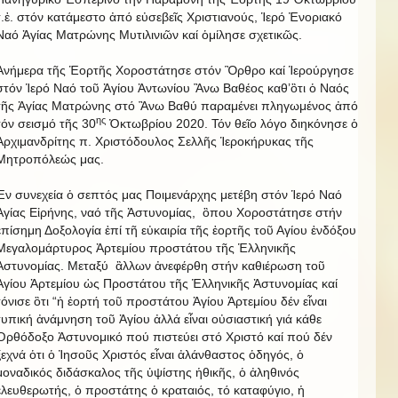
τ.ἐ. στόν κατάμεστο ἀπό εὐσεβεῖς Χριστιανούς, Ἱερό Ἐνοριακό
Ναό Ἀγίας Ματρώνης Μυτιλινιῶν καί ὁμίλησε σχετικῶς.
Ἀνήμερα τῆς Ἑορτῆς Χοροστάτησε στόν Ὂρθρο καί Ἱερούργησε
στόν Ἱερό Ναό τοῦ Ἁγίου Ἀντωνίου Ἂνω Βαθέος καθ’ὃτι ὁ Ναός
τῆς Ἁγίας Ματρώνης στό Ἂνω Βαθύ παραμένει πληγωμένος ἀπό
ης
τόν σεισμό τῆς 30
Ὀκτωβρίου 2020. Τόν θεῖο λόγο διηκόνησε ὁ
Ἀρχιμανδρίτης π. Χριστόδουλος Σελλῆς Ἱεροκήρυκας τῆς
Μητροπόλεώς μας.
Ἐν συνεχεία ὁ σεπτός μας Ποιμενάρχης μετέβη στόν Ἱερό Ναό
Ἁγίας Εἰρήνης, ναό τῆς Ἀστυνομίας, ὃπου Χοροστάτησε στήν
ἐπίσημη Δοξολογία ἐπί τῆ εὐκαιρία τῆς ἑορτῆς τοῦ Αγίου ἐνδόξου
Μεγαλομάρτυρος Ἀρτεμίου προστάτου τῆς Ἑλληνικῆς
Ἀστυνομίας. Μεταξύ ἂλλων ἀνεφέρθη στήν καθιέρωση τοῦ
Ἁγίου Ἀρτεμίου ὡς Προστάτου τῆς Ἑλληνικῆς Ἀστυνομίας καί
τόνισε ὃτι “ἡ ἑορτή τοῦ προστάτου Ἁγίου Ἀρτεμίου δέν εἶναι
τυπική ἀνάμνηση τοῦ Ἁγίου ἀλλά εἶναι οὐσιαστική γιά κάθε
Ὀρθόδοξο Ἀστυνομικό πού πιστεύει στό Χριστό καί πού δέν
ξεχνά ὁτι ὁ Ἰησοῦς Χριστός εἶναι ἀλάνθαστος ὁδηγός, ὁ
μοναδικός διδάσκαλος τῆς ὑψίστης ἡθικῆς, ὁ ἀληθινός
ἐλευθερωτής, ὁ προστάτης ὁ κραταιός, τό καταφύγιο, ἡ