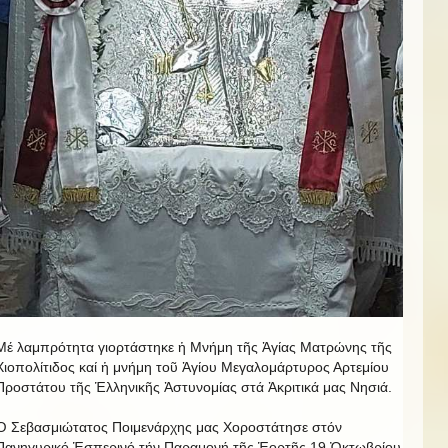
Μέ λαμπρότητα γιορτάστηκε ἡ Μνήμη τῆς Ἁγίας Ματρώνης τῆς
Χιοπολίτιδος καί ἡ μνήμη τοῦ Ἁγίου Μεγαλομάρτυρος Αρτεμίου
Προστάτου τῆς Ἑλληνικῆς Ἀστυνομίας στά Ἀκριτικά μας Νησιά.
Ὁ Σεβασμιώτατος Ποιμενάρχης μας Χοροστάτησε στόν
Πανηγυρικό Ἑσπερινό τήν Παραμονή τῆς Ἑορτῆς 19 Ὀκτωβρίου