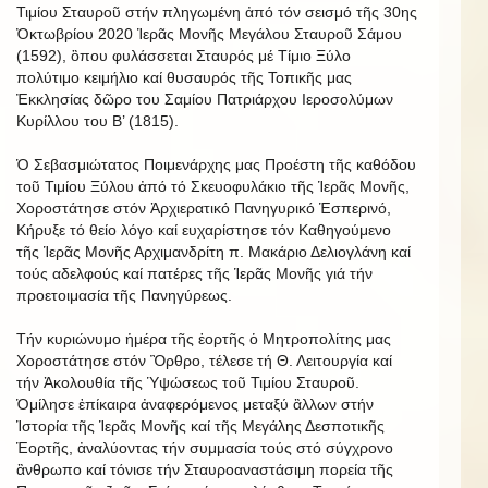
Τιμίου Σταυροῦ στήν πληγωμένη ἀπό τόν σεισμό τῆς 30ης
Ὀκτωβρίου 2020 Ἱερᾶς Μονῆς Μεγάλου Σταυροῦ Σάμου
(1592), ὃπου φυλάσσεται Σταυρός μέ Τίμιο Ξύλο
πολύτιμο κειμήλιο καί θυσαυρός τῆς Τοπικῆς μας
Ἐκκλησίας δῶρο του Σαμίου Πατριάρχου Ιεροσολύμων
Κυρίλλου του Β’ (1815).
Ὁ Σεβασμιώτατος Ποιμενάρχης μας Προέστη τῆς καθόδου
τοῦ Τιμίου Ξύλου ἀπό τό Σκευοφυλάκιο τῆς Ἱερᾶς Μονῆς,
Χοροστάτησε στόν Ἀρχιερατικό Πανηγυρικό Ἑσπερινό,
Κήρυξε τό θείο λόγο καί ευχαρίστησε τόν Καθηγούμενο
τῆς Ἱερᾶς Μονῆς Αρχιμανδρίτη π. Μακάριο Δελιογλάνη καί
τούς αδελφούς καί πατέρες τῆς Ἱερᾶς Μονῆς γιά τήν
προετοιμασία τῆς Πανηγύρεως.
Τήν κυριώνυμο ἡμέρα τῆς ἑορτῆς ὁ Μητροπολίτης μας
Χοροστάτησε στόν Ὂρθρο, τέλεσε τή Θ. Λειτουργία καί
τήν Ἀκολουθία τῆς Ὑψώσεως τοῦ Τιμίου Σταυροῦ.
Ὁμίλησε ἐπίκαιρα ἀναφερόμενος μεταξύ ἂλλων στήν
Ἱστορία τῆς Ἱερᾶς Μονῆς καί τῆς Μεγάλης Δεσποτικῆς
Ἑορτῆς, ἀναλύοντας τήν συμμασία τούς στό σύγχρονο
ἂνθρωπο καί τόνισε τήν Σταυροαναστάσιμη πορεία τῆς