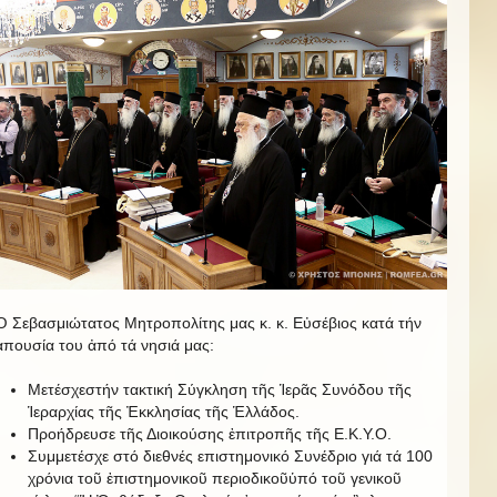
Ὁ Σεβασμιώτατος Μητροπολίτης μας κ. κ. Εὐσέβιος κατά τήν
ἀπουσία του ἀπό τά νησιά μας:
Μετέσχεστήν τακτική Σύγκληση τῆς Ἱερᾶς Συνόδου τῆς
Ἱεραρχίας τῆς Ἐκκλησίας τῆς Ἑλλάδος.
Προήδρευσε τῆς Διοικούσης ἐπιτροπῆς τῆς Ε.Κ.Υ.Ο.
Συμμετέσχε στό διεθνές επιστημονικό Συνέδριο γιά τά 100
χρόνια τοῦ ἐπιστημονικοῦ περιοδικοῦὑπό τοῦ γενικοῦ