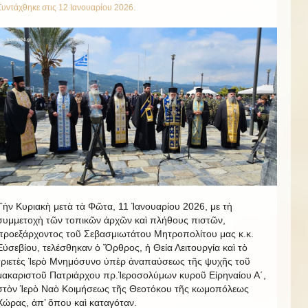
Συντάχθηκε στις
12 Ιανουαρίου 2026
.
Τὴν Κυριακὴ μετὰ τὰ Φῶτα, 11 Ἰανουαρίου 2026, με τὴ
συμμετοχὴ τῶν τοπικῶν ἀρχῶν καὶ πλήθους πιστῶν,
προεξάρχοντος τοῦ Σεβασμιωτάτου Μητροπολίτου μας κ.κ.
Εὐσεβίου, τελέσθηκαν ὁ Ὄρθρος, ἡ Θεία Λειτουργία καὶ τὸ
τριετὲς Ἱερὸ Μνημόσυνο ὑπὲρ ἀναπαύσεως τῆς ψυχῆς τοῦ
μακαριστοῦ Πατριάρχου πρ.Ἱεροσολύμων κυροῦ Εἰρηναίου Α΄,
στὸν Ἱερὸ Ναὸ Κοιμήσεως τῆς Θεοτόκου τῆς κωμοπόλεως
Χώρας, ἀπ’ ὅπου καὶ καταγόταν.