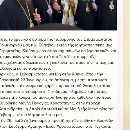
Κατὰ τὸ χρονικὸ διάστημα τῆς παραμονῆς τοῦ Σεβασμιωτάτου
Ποιμενάρχου μας κ.κ. Εὐσεβίου ἐκτός τῆς Μητροπολιτικῆς μας
Περιφερείας, ἔλαβαν χώρα σειρά σημαντικῶν ἐκκλησιαστικῶν καὶ
ποιμαντικῶν γεγονότων, στὰ ὁποῖα ὁ ἴδιος συμμετεῖχε,
συνεχίζοντας ἀδιαλείπτως τὴ διακονία του πρὸς τὴν Τοπική μας
Ἐκκλησία καὶ τὸ ποίμνιό του.
Ἀρχικῶς, ὁ Σεβασμιώτατος μετέβη στὴν Ἀθήνα, ὅπου τὴν
Παρασκευή 23 Ἰανουαρίου, τὸ ἀπόγευμα, μὲ τὴν πρέπουσα
κατάνυξη καὶ πνευματικὴ χαρά, παρουσία τοῦ Θεοφιλεστάτου
Ἐπισκόπου Ἐπιδαύρου κ. Νικοδήμου, κληρικῶν καὶ πιστῶν,
τέλεσε τὴν κουρὰ τοῦ μοναχοῦ Ἰωσήφ στὸ καθολικὸ τῆς Ἱερᾶς
Συνοδικῆς Μονῆς Παναγίας Χρυσοπηγῆς, στὴν περιοχὴ
Καπανδριτίου, ἡ ὁποία ἀποτελεῖ καὶ τὴ Μονὴ τῆς Μετανοίας τοῦ
Σεβασμιωτάτου Μητροπολίτου μας.
Τήν 26η καὶ 27η Ἰανουαρίου προεξῆρχε τῶν ἱερῶν ἀκολουθιῶν
στὸν Σύνδεσμο Ἀγάπης «Ἱερὸς Χρυσόστομος» στὸ Παγκράτι,