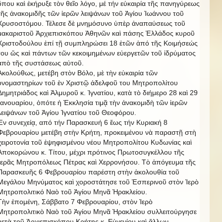
ὅπου καὶ ἐκήρυξε τὸν θεῖο λόγο, μέ τήν εὐκαιρία τῆς πανηγύρεως
τῆς ἀνακομιδῆς τῶν ἱερῶν λειψάνων τοῦ Ἁγίου Ἰωάννου τοῦ
Χρυσοστόμου. Τέλεσε δὲ μνημόσυνο ὑπὲρ ἀναπαύσεως τοῦ
μακαριστοῦ Ἀρχιεπισκόπου Ἀθηνῶν καὶ πάσης Ἑλλάδος κυροῦ
Χριστοδούλου ἐπί τῇ συμπληρώσει 18 ἐτῶν ἀπό τῆς Κοιμήσεώς
του ὥς καὶ πάντων τῶν κεκοιμημένων εὐεργετῶν τοῦ ἰδρύματος
ἀπὸ τῆς συστάσεως αὐτοῦ.
Ἀκολούθως, μετέβη στὸν Βόλο, μὲ τὴν εὐκαιρία τῶν
ὀνομαστηρίων τοῦ ἐν Χριστῷ ἀδελφοῦ του Μητροπολίτου
Δημητριάδος καὶ Ἀλμυροῦ κ. Ἰγνατίου, κατὰ τὸ διήμερο 28 καὶ 29
Ἰανουαρίου, ὁπότε ἡ Ἐκκλησία τιμᾷ τὴν ἀνακομιδὴ τῶν ἱερῶν
λειψάνων τοῦ Ἁγίου Ἰγνατίου τοῦ Θεοφόρου.
Ἐν συνεχείᾳ, από τήν Παρασκευή 6 ἔως τήν Κυριακή 8
Φεβρουαρίου μετέβη στὴν Κρήτη, προκειμένου νὰ παραστῇ στὴ
χειροτονία τοῦ ἐψηφισμένου νέου Μητροπολίτου Κυδωνίας καὶ
Ἀποκορώνου κ. Τίτου, μέχρι πρότινος Πρωτοσυγκέλλου τῆς
Ἱερᾶς Μητροπόλεως Πέτρας καὶ Χερρονήσου. Τὸ ἀπόγευμα τῆς
Παρασκευῆς 6 Φεβρουαρίου παρέστη στὴν ἀκολουθία τοῦ
Μεγάλου Μηνύματος καὶ χοροστάτησε τοῦ Ἑσπερινοῦ στὸν Ἱερὸ
Μητροπολιτικό Ναὸ τοῦ Ἁγίου Μηνᾶ Ἡρακλείου.
Τὴν ἐπομένη, Σάββατο 7 Φεβρουαρίου, στὸν Ἱερὸ
Μητροπολιτικὸ Ναὸ τοῦ Ἁγίου Μηνᾶ Ἡρακλείου συλλειτούργησε
μετὰ τοῦ Ἀρχιεπισκόπου Κρήτης κ. Εὐγενίου καὶ ἄλλων