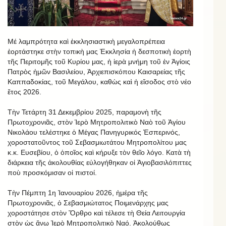
Μέ λαμπρότητα καὶ ἐκκλησιαστικὴ μεγαλοπρέπεια
ἐορτάστηκε στὴν τοπικὴ μας Ἐκκλησία ἡ δεσποτικὴ ἑορτὴ
τῆς Περιτομῆς τοῦ Κυρίου μας, ἡ ἱερὰ μνήμη τοῦ ἐν Ἁγίοις
Πατρὸς ἡμῶν Βασιλείου, Ἀρχιεπισκόπου Καισαρείας τῆς
Καππαδοκίας, τοῦ Μεγάλου, καθὼς καὶ ἡ εἴσοδος στὸ νέο
ἔτος 2026.
Τὴν Τετάρτη 31 Δεκεμβρίου 2025, παραμονὴ τῆς
Πρωτοχρονιᾶς, στὸν Ἱερὸ Μητροπολιτικὸ Ναὸ τοῦ Ἁγίου
Νικολάου τελέστηκε ὁ Μέγας Πανηγυρικός Ἑσπερινός,
χοροστατοῦντος τοῦ Σεβασμιωτάτου Μητροπολίτου μας
κ.κ. Ευσεβίου, ὁ ὁποῖος καὶ κήρυξε τὸν θεῖο λόγο. Κατὰ τὴ
διάρκεια τῆς ἀκολουθίας εὐλογήθηκαν οἱ Ἁγιοβασιλόπιττες
ποὺ προσκόμισαν οἱ πιστοί.
Τὴν Πέμπτη 1η Ἰανουαρίου 2026, ἡμέρα τῆς
Πρωτοχρονιᾶς, ὁ Σεβασμιώτατος Ποιμενάρχης μας
χοροστάτησε στὸν Ὄρθρο καὶ τέλεσε τὴ Θεία Λειτουργία
στὸν ὡς ἄνω Ἱερὸ Μητροπολιτικὸ Ναό. Ἀκολούθως