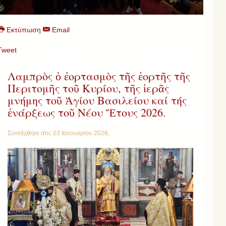
Εκτύπωση
Email
Tweet
Λαμπρὸς ὁ ἐορτασμὸς τῆς ἑορτῆς τῆς
Περιτομῆς τοῦ Κυρίου, τῆς ἱερᾶς
μνήμης τοῦ Ἁγίου Βασιλείου καί τής
ἐνάρξεως τοῦ Νέου Ἔτους 2026.
Συντάχθηκε στις
03 Ιανουαρίου 2026
.