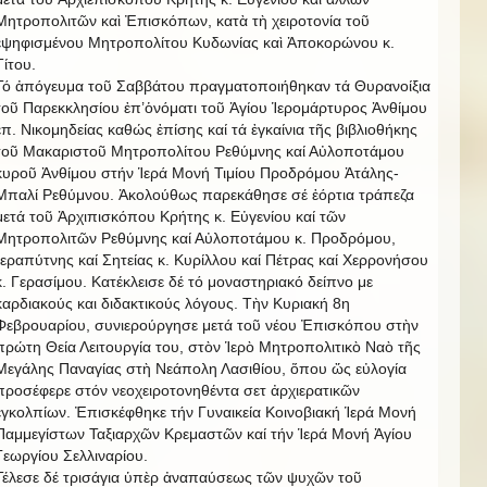
Μητροπολιτῶν καὶ Ἐπισκόπων, κατὰ τὴ χειροτονία τοῦ
ἐψηφισμένου Μητροπολίτου Κυδωνίας καὶ Ἀποκορώνου κ.
Τίτου.
Τό ἀπόγευμα τοῦ Σαββάτου πραγματοποιήθηκαν τά Θυρανοίξια
τοῦ Παρεκκλησίου ἐπ’ὁνόματι τοῦ Ἁγίου Ἱερομάρτυρος Ἀνθίμου
ἐπ. Νικομηδείας καθώς ἐπίσης καί τά ἐγκαίνια τῆς βιβλιοθήκης
τοῦ Μακαριστοῦ Μητροπολίτου Ρεθύμνης καί Αὐλοποτάμου
κυροῦ Ἀνθίμου στήν Ἱερά Μονή Τιμίου Προδρόμου Ἀτάλης-
Μπαλί Ρεθύμνου. Ἀκολούθως παρεκάθησε σέ ἑόρτια τράπεζα
μετά τοῦ Ἀρχιπισκόπου Κρήτης κ. Εὐγενίου καί τῶν
Μητροπολιτῶν Ρεθύμνης καί Αὐλοποτάμου κ. Προδρόμου,
Ἱεραπύτνης καί Σητείας κ. Κυρίλλου καί Πέτρας καί Χερρονήσου
κ. Γερασίμου. Κατέκλεισε δέ τό μοναστηριακό δείπνο με
καρδιακούς και διδακτικούς λόγους. Τὴν Κυριακή 8η
Φεβρουαρίου, συνιερούργησε μετά τοῦ νέου Ἐπισκόπου στὴν
πρώτη Θεία Λειτουργία του, στὸν Ἱερὸ Μητροπολιτικὸ Ναὸ τῆς
Μεγάλης Παναγίας στὴ Νεάπολη Λασιθίου, ὅπου ὥς εὐλογία
προσέφερε στόν νεοχειροτονηθέντα σετ ἀρχιερατικῶν
ἐγκολπίων. Ἐπισκέφθηκε τήν Γυναικεία Κοινοβιακή Ἱερά Μονή
Παμμεγίστων Ταξιαρχῶν Κρεμαστῶν καί τήν Ἱερά Μονή Ἁγίου
Γεωργίου Σελλιναρίου.
Τέλεσε δέ τρισάγια ὑπὲρ ἀναπαύσεως τῶν ψυχῶν τοῦ