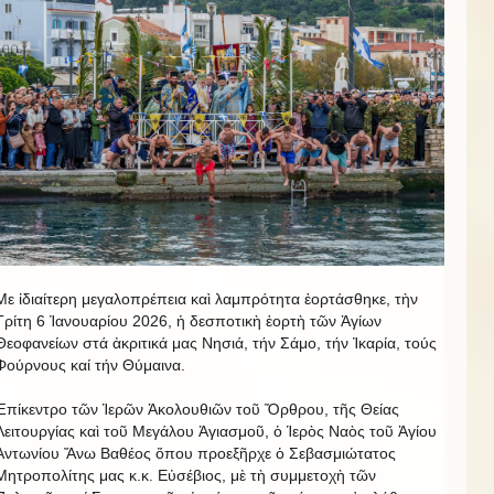
Με ἰδιαίτερη μεγαλοπρέπεια καὶ λαμπρότητα ἐορτάσθηκε, τὴν
Τρίτη 6 Ἰανουαρίου 2026, ἡ δεσποτικὴ ἑορτὴ τῶν Ἁγίων
Θεοφανείων στά ἀκριτικά μας Νησιά, τήν Σάμο, τήν Ἰκαρία, τούς
Φούρνους καί τήν Θύμαινα.
Ἐπίκεντρο τῶν Ἱερῶν Ἀκολουθιῶν τοῦ Ὄρθρου, τῆς Θείας
Λειτουργίας καὶ τοῦ Μεγάλου Ἁγιασμοῦ, ὁ Ἱερὸς Ναὸς τοῦ Ἁγίου
Ἀντωνίου Ἄνω Βαθέος ὅπου προεξῆρχε ὁ Σεβασμιώτατος
Μητροπολίτης μας κ.κ. Εὐσέβιος, μὲ τὴ συμμετοχὴ τῶν