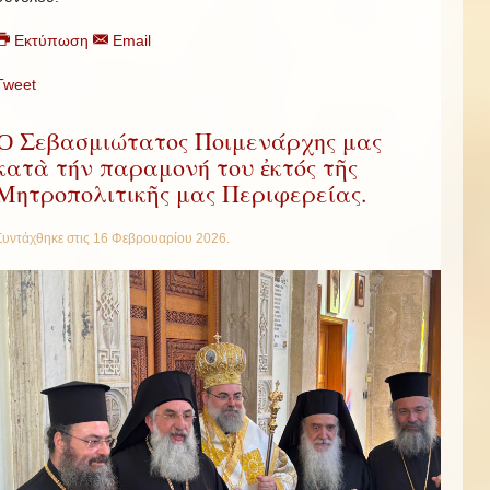
Εκτύπωση
Email
Tweet
Ὁ Σεβασμιώτατος Ποιμενάρχης μας
κατὰ τήν παραμονή του ἐκτός τῆς
Μητροπολιτικῆς μας Περιφερείας.
Συντάχθηκε στις
16 Φεβρουαρίου 2026
.