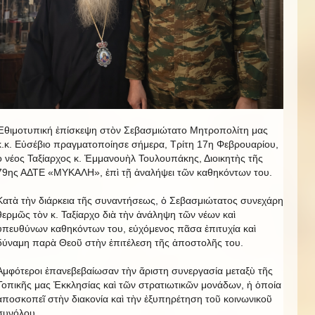
Ἐθιμοτυπική ἐπίσκεψη στὸν Σεβασμιώτατο Μητροπολίτη μας
κ.κ. Εὐσέβιο πραγματοποίησε σήμερα, Τρίτη 17η Φεβρουαρίου,
ὁ νέος Ταξίαρχος κ. Ἐμμανουὴλ Τουλουπάκης, Διοικητὴς τῆς
79ης ΑΔΤΕ «ΜΥΚΑΛΗ», ἐπὶ τῇ ἀναλήψει τῶν καθηκόντων του.
Κατὰ τὴν διάρκεια τῆς συναντήσεως, ὁ Σεβασμιώτατος συνεχάρη
θερμῶς τὸν κ. Ταξίαρχο διὰ τὴν ἀνάληψη τῶν νέων καὶ
ὑπευθύνων καθηκόντων του, εὐχόμενος πᾶσα ἐπιτυχία καὶ
δύναμη παρὰ Θεοῦ στὴν ἐπιτέλεση τῆς ἀποστολῆς του.
Ἀμφότεροι ἐπανεβεβαίωσαν τὴν ἄριστη συνεργασία μεταξὺ τῆς
Τοπικῆς μας Ἐκκλησίας καὶ τῶν στρατιωτικῶν μονάδων, ἡ ὁποία
ἀποσκοπεῖ στὴν διακονία καὶ τὴν ἐξυπηρέτηση τοῦ κοινωνικοῦ
συνόλου.