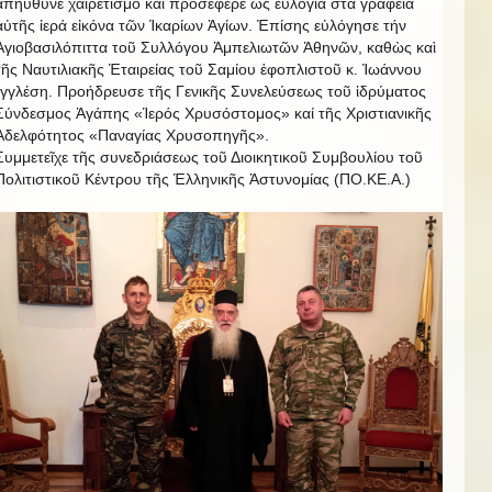
ἀπηύθυνε χαιρετισμό και προσέφερε ὥς εὐλογία στά γραφεία
αὐτῆς ἱερά εἰκόνα τῶν Ἰκαρίων Ἀγίων. Ἐπίσης εὐλόγησε τήν
Ἁγιοβασιλόπιττα τοῦ Συλλόγου Ἀμπελιωτῶν Ἀθηνῶν, καθὼς καὶ
τῆς Ναυτιλιακῆς Ἑταιρείας τοῦ Σαμίου ἐφοπλιστοῦ κ. Ἰωάννου
Ἰγγλέση. Προήδρευσε τῆς Γενικῆς Συνελεύσεως τοῦ ἱδρύματος
Σύνδεσμος Ἀγάπης «Ἱερός Χρυσόστομος» καί τῆς Χριστιανικῆς
Ἀδελφότητος «Παναγίας Χρυσοπηγῆς».
Συμμετεῖχε τῆς συνεδριάσεως τοῦ Διοικητικοῦ Συμβουλίου τοῦ
Πολιτιστικοῦ Κέντρου τῆς Ἑλληνικῆς Ἀστυνομίας (ΠΟ.ΚΕ.Α.)