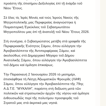
προέστη τῆς ἐπισήμου Δοξολογίας ἐπὶ τῇ ἐνάρξει τοῦ
Νέου Ἔτους.
Σὲ ὅλες τὶς Ἱερὲς Μονὲς καὶ τοὺς Ἱεροὺς Ναοὺς τῆς
Μητροπολιτικῆς μας Περιφερείας ἀναγνώστηκε ἡ
Ποιμαντορική Ἐγκύκλιος τοῦ Σεβασμιωτάτου
Μητροπολίτου μας ἐπὶ τῇ ἀνατολῇ τοῦ Νέου Ἔτους 2026.
Στὴ συνέχεια, ὁ Σεβασμιώτατος μετέβη στὰ γραφεῖα τῆς
Περιφερειακῆς Ἑνότητος Σάμου, ὅπου εὐλόγησε τὴν
Ἁγιοβασιλόπιττα τῆς Ἀντιπεριφέρειας Σάμου, καὶ
ἀκολούθως στὸ Δημαρχιακό Μέγαρο τοῦ Δήμου
Ἀνατολικῆς Σάμου, ὅπου εὐλόγησε τὴν Ἁγιοβασιλόπιττα
τοῦ Δήμου καί ὁμίλησε ἐπικαίρως.
Τὴν Παρασκευή 2 Ἰανουαρίου 2026 τὸ μεσημέρι,
ἐπισκέφθηκε τὴ Λέσχη Ἀξιωματικῶν Φρουρᾶς (ΛΑΦ)
Σάμου, ὅπου εὐλόγησε τὴν Ἁγιοβασιλόπιττα τῆς 79ης
Α.Δ.Τ.Ε. "ΜΥΚΑΛΗ", παρέστη στή δεξίωση μετὰ τῶν
πολιτικῶν καὶ στρατιωτικῶν ἀρχῶν τῆς νήσου καί ὁμίλησε
ἐνθουσιωδῶς περί τῆς πολυτίμου προσφορᾶς τοῦ
Στρατοῦ μας στά ἀκριτικά μας νησιά.