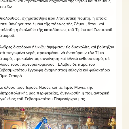
Πολιτικῶν καί Στρατιωτικῶν ἀρχόντων τῆς νήσου καὶ πλήθους
πιστῶν.
Ἀκολούθως, σχηματίσθηκε ἱερὰ λιτανευτικὴ πομπή, ἡ ὁποία
κατευθύνθηκε στὸ λιμάνι τῆς πόλεως τῆς Σάμου, ὅπου καὶ
ἐτελέσθη ἡ ἀκολυθία τῆς καταδύσεως τοῦ Τιμίου καί Ζωοποιοῦ
Σταυροῦ.
Ἄνδρες διαφόρων ἡλικιῶν ἀψήφισαν τὶς δυσκολίες καὶ βούτηξαν
στὰ παγωμένα νερά, προκειμένου νὰ ἀνασύρουν τὸν Τίμιο
Σταυρό, προκαλῶντας συγκίνηση καί ἐθνικό ἐνθουσιασμό, σὲ
ὅλους τοὺς παρευρισκομένους. Ἔλαβαν δέ παρά τοῦ
Σεβασμιωτάτου ἔγγραφη ἀναμνηστική εὐλογία καί φυλακτήριο
Τίμιο Σταυρό.
Σέ ὅλους τούς Ἱερούς Ναούς καί τίς Ἱερές Μονές τῆς
Μητροπολιτικῆς μας περιφερείας, ἀνεγνώσθη ἡ ποιμαντορική
ἐγκύκλιος τοῦ Σεβασμιωτάτου Ποιμενάρχου μας.