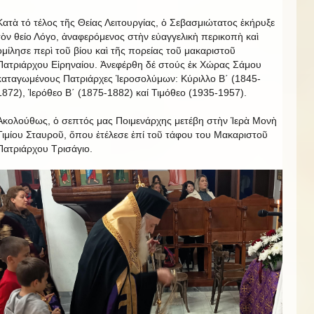
Κατὰ τό τέλος τῆς Θείας Λειτουργίας, ὁ Σεβασμιώτατος ἐκήρυξε
τὸν θείο Λόγο, ἀναφερόμενος στὴν εὐαγγελικὴ περικοπὴ καὶ
ὁμίλησε περὶ τοῦ βίου καὶ τῆς πορείας τοῦ μακαριστοῦ
Πατριάρχου Εἰρηναίου. Ἀνεφέρθη δέ στούς ἐκ Χώρας Σάμου
καταγωμένους Πατριάρχες Ἱεροσολύμων: Κύριλλο Β΄ (1845-
1872), Ἱερόθεο Β΄ (1875-1882) καί Τιμόθεο (1935-1957).
Ἀκολούθως, ὁ σεπτός μας Ποιμενάρχης μετέβη στὴν Ἱερὰ Μονὴ
Τιμίου Σταυροῦ, ὅπου ἐτέλεσε ἐπί τοῦ τάφου του Μακαριστοῦ
Πατριάρχου Τρισάγιο.