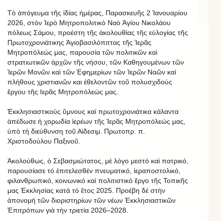
Τὸ ἀπόγευμα τῆς ἰδίας ἡμέρας, Παρασκευῆς 2 Ἰανουαρίου
2026, στὸν Ἱερὸ Μητροπολιτικὸ Ναὸ Ἁγίου Νικολάου
πόλεως Σάμου, προέστη τῆς ἀκολουθίας τῆς εὐλογίας τῆς
Πρωτοχρονιάτικης Ἁγιοβασιλόπιττας τῆς Ἱερᾶς
Μητροπόλεώς μας, παρουσία τῶν πολιτικῶν καὶ
στρατιωτικῶν ἀρχῶν τῆς νήσου, τῶν Καθηγουμένων τῶν
Ἱερῶν Μονῶν καὶ τῶν Ἐφημερίων τῶν Ἱερῶν Ναῶν καί
πλήθους χριστιανῶν και ἐθελοντῶν τοῦ πολυσχιδούς
ἔργου τῆς Ιερᾶς Μητροπόλεώς μας.
Ἐκκλησιαστικοὺς ὕμνους καί πρωτοχρονιάτικα κάλαντα
ἀπέδωσε ἡ χορωδία ἱερέων τῆς Ἱερᾶς Μητροπόλεώς μας,
ὑπὸ τὴ διεύθυνση τοῦ Αἰδεσιμ. Πρωτοπρ. π.
Χριστοδούλου Παξινοῦ.
Ἀκολούθως, ὁ Σεβασμιώτατος, μὲ λόγο μεστό καὶ πατρικό,
παρουσίασε τό ἐπιτελεσθέν πνευματικό, ἱεραποστολικό,
φιλανθρωπικό, κοινωνικό καί πολιτιστικό ἔργο τῆς Τοπικῆς
μας Ἐκκλησίας κατά τό ἔτος 2025. Προέβη δέ στὴν
ἀπονομή τῶν διοριστηρίων τῶν νέων Ἐκκλησιαστικῶν
Ἐπιτρόπων γιὰ τὴν τριετία 2026–2028.