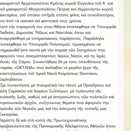
μακαριστοῦ Ἀρχιεπισκόπου Κρήτης κυροῦ Εὐγενίου τοῦ Α΄ καὶ
τοῦ μακαριστοῦ Μητροπολίτου Πέτρας καὶ Χερρονήσου κυροῦ
Νεκταρίου, τοῦ ὁποίου ὑπῆρξε στενὸς φίλος καὶ συνοδοιπόρος
του ἀπὸ τὰ νεανικὰ καὶ φοιτητικὰ τους χρόνια.
Κατά τήν παραμονή του στην Ἀθήνα ἐπισκέφθηκε τά Ὑπουργεῖα
Παιδείας, Δημοσίας Τάξεως καί Ναυτιλίας ὅπου καί
συνεργάσθηκε με ὑπηρεσιακούς παράγοντες. Παράλληλα
ἐπισκέφθηκε τό Ὑπουργεῖο Πολιτισμοῦ, προκειμένου νὰ
ἐνημερωθεῖ ἀπὸ κοντὰ γιὰ τὴν πορεία τῶν ζητημάτων ποὺ
ἀφοροῦν τοὺς σεισμόπληκτους Ἱεροὺς Ναοὺς καὶ τὶς Ἱερὲς
Μονὲς τῆς Σάμου. Συναντήθηκε δέ με τούς ὑπευθύνους τῆς
ἐταιρίας «ΟΚΤΑΝΑ» πού ἀνέλαβαν τό μεγάλο ἔργο τῆς
ἀναστηλώσεως τοῦ Ἱεροῦ Ναοῦ Κοιμήσεως Θεοτόκου
Καρλοβάσου.
Εἶχε συναντήσεις μὲ πνευματικὰ του τέκνα, μὲ Προέδρους καὶ
μέλη Σαμιακῶν καὶ Ἰκαρίων Συλλόγων, μὲ πρόσωπα τῆς
πολιτικῆς ζωῆς, καθὼς καὶ μὲ ἐκπροσώπους τῶν πολιτικῶν καὶ
στρατιωτικῶν ἀρχῶν, συζητώντας θέματα ποὺ ἀφοροῦν τὴν
πρόοδο τῶν Νησιῶν μας καὶ τὴν ἐνίσχυση τῆς τοπικῆς μας
Ἐκκλησίας.
Παρέστη δὲ καὶ στή κοπή τῆς Πρωτοχρονιάτικης
Ἁγιοβασιλόπιττας τῆς Πανικαριακῆς Ἀδελφότητος Ἀθηνῶν ὄπου