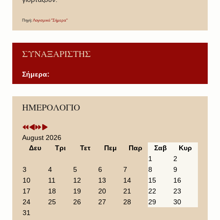
Πηγή:
Λογισμικό "Σήμερα"
ΣΥΝΑΞΑΡΙΣΤΗΣ
Σήμερα:
P
P
N
N
ΗΜΕΡΟΛΟΓΙΟ
r
r
e
e
e
e
x
x
v
v
t
t
i
i
Y
M
August 2026
o
o
e
o
Δευ
Τρι
Τετ
Πεμ
Παρ
Σαβ
Κυρ
u
u
a
n
1
2
s
s
r
t
3
4
5
6
7
8
9
Y
M
h
10
11
12
13
14
15
16
e
o
17
18
19
20
21
22
23
a
n
24
25
26
27
28
29
30
r
t
31
h