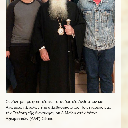
Συνάντηση μέ φοιτητές καί σπουδαστές Ἀνώτατων καί
Ἀνώτερων Σχολῶν εἶχε ὁ Σεβασμιώτατος Ποιμενάρχης μας
τήν Τετάρτη τῆς Διακαινησίμου 8 Μαΐου στήν Λέσχη
Ἀξιωματικῶν (ΛΑΦ) Σάμου.