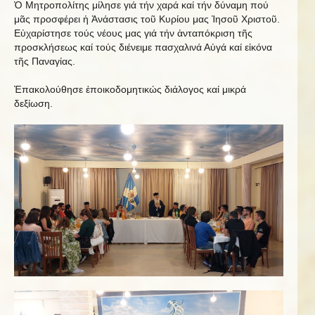
Ὁ Μητροπολίτης μίλησε γιά τήν χαρά καί τήν δύναμη πού
μᾶς προσφέρει ἡ Ἀνάστασις τοῦ Κυρίου μας Ἰησοῦ Χριστοῦ.
Εὐχαρίστησε τούς νέους μας γιά τήν ἀνταπόκριση τῆς
προσκλήσεως καί τούς διένειμε πασχαλινά Αὐγά καί εἰκόνα
τῆς Παναγίας.
Ἐπακολούθησε ἐποικοδομητικώς διάλογος καί μικρά
δεξίωση.