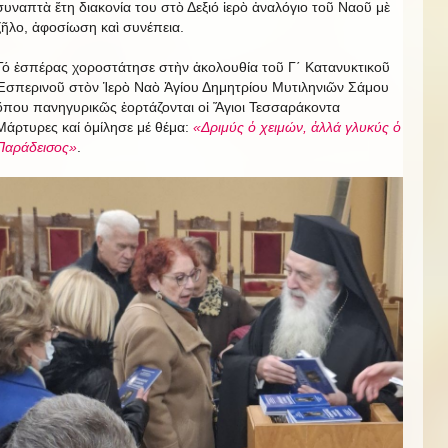
συναπτὰ ἔτη διακονία του στὸ Δεξιό ἱερὸ ἀναλόγιο τοῦ Ναοῦ μὲ
ζῆλο, ἀφοσίωση καὶ συνέπεια.
Τό ἑσπέρας χοροστάτησε στὴν ἀκολουθία τοῦ Γ΄ Κατανυκτικοῦ
Ἑσπερινοῦ στὸν Ἱερὸ Ναὸ Ἁγίου Δημητρίου Μυτιληνιῶν Σάμου
ὅπου πανηγυρικῶς ἑορτάζονται οἱ Ἅγιοι Τεσσαράκοντα
Μάρτυρες καί ὁμίλησε μέ θέμα:
«Δριμύς ὁ χειμών, ἀλλά γλυκύς ὁ
Παράδεισος»
.