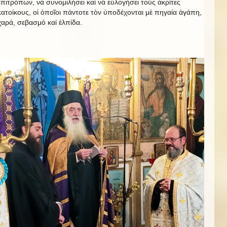
ἐπιτρόπων, νά συνομιλήσει καὶ νὰ εὐλογήσει τοὺς ἀκρίτες
κατοίκους, οἱ ὁποῖοι πάντοτε τὸν ὑποδέχονται μὲ πηγαία ἀγάπη,
χαρά, σεβασμό καί ἐλπίδα.