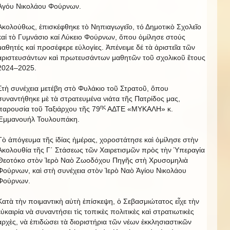
Ἁγόυ Νικολάου Φούρνων.
Ἀκολούθως, ἐπισκέφθηκε τὸ Νηπιαγωγεῖο, τό Δημοτικὸ Σχολεῖο
καί τὸ Γυμνάσιο καί Λύκειο Φούρνων, ὅπου ὁμίλησε στούς
μαθητές καί προσέφερε εὐλογίες. Ἀπένειμε δέ τὰ ἀριστεῖα τῶν
ἀριστευσάντων καὶ πρωτευσάντων μαθητῶν τοῦ σχολικοῦ ἔτους
2024–2025.
Στὴ συνέχεια μετέβη στὸ Φυλάκιο τοῦ Στρατοῦ, ὅπου
συναντήθηκε μὲ τὰ στρατευμένα νιάτα τῆς Πατρίδος μας,
ης
παρουσία τοῦ Ταξιάρχου τῆς 79
ΑΔΤΕ «ΜΥΚΑΛΗ» κ.
Ἐμμανουήλ Τουλουπάκη.
Τὸ ἀπόγευμα τῆς ἰδίας ἡμέρας, χοροστάτησε καὶ ὁμίλησε στὴν
Ἀκολουθία τῆς Γ΄ Στάσεως τῶν Χαιρετισμῶν πρὸς τὴν Ὑπεραγία
Θεοτόκο στὸν Ἱερὸ Ναὸ Ζωοδόχου Πηγῆς στὴ Χρυσομηλιὰ
Φούρνων, καὶ στὴ συνέχεια στὸν Ἱερὸ Ναὸ Ἁγίου Νικολάου
Φούρνων.
Κατὰ τὴν ποιμαντικὴ αὐτὴ ἐπίσκεψη, ὁ Σεβασμιώτατος εἶχε τὴν
εὐκαιρία νὰ συναντήσει τὶς τοπικὲς πολιτικὲς καὶ στρατιωτικὲς
ἀρχὲς, νὰ ἐπιδώσει τὰ διοριστήρια τῶν νέων ἐκκλησιαστικῶν