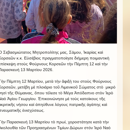
Ὁ Σεβασμιώτατος Μητροπολίτης μας, Σάμου, Ἰκαρίας καὶ
Κορσεῶν κ.κ. Εὐσέβιος πραγματοποίησε διήμερη ποιμαντικὴ
ἐπίσκεψη στοὺς Φούρνους Κορσεῶν τὴν Πέμπτη 12 καὶ τὴν
Παρασκευή 13 Μαρτίου 2026.
Τὴν Πέμπτη 12 Μαρτίου, μετὰ τὴν ἄφιξή του στοὺς Φούρνους
Κορσεῶν, μετέβη μὲ πλοιάριο τοῦ Λιμενικοῦ Σώματος στὸ μικρό
νησὶ τῆς Θύμαινας, ὅπου τέλεσε τὸ Μέγα Ἀπόδειπνο στὸν Ἱερὸ
Ναὸ Ἁγίου Γεωργίου. Ἐπικοινώνησε μὲ τοὺς κατοίκους τῆς
ἀκριτικῆς νήσου καί ἀπηύθυνε λόγους πατρικῆς ἀγάπης καὶ
πνευματικῆς ἐνισχύσεως.
Τὴν Παρασκευή 13 Μαρτίου τὸ πρωί, χοροστάτησε κατὰ τὴν
Ἀκολουθία τῶν Προηγιασμένων Τιμίων Δώρων στόν Ἱερό Ναό