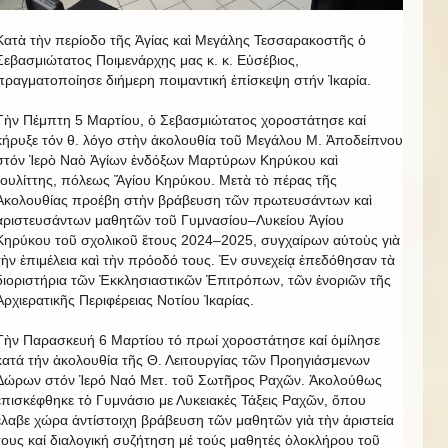
Κατὰ τὴν περίοδο τῆς Ἁγίας καὶ Μεγάλης Τεσσαρακοστῆς ὁ
Σεβασμιώτατος Ποιμενάρχης μας κ. κ. Εὐσέβιος,
πραγματοποίησε διήμερη ποιμαντική ἐπίσκεψη στήν Ἰκαρία.
Τὴν Πέμπτη 5 Μαρτίου, ὁ Σεβασμιώτατος χοροστάτησε καί
κήρυξε τόν θ. λόγο στὴν ἀκολουθία τοῦ Μεγάλου Μ. Ἀποδείπνου
στόν Ἱερὸ Ναὸ Ἁγίων ἐνδόξων Μαρτύρων Κηρύκου καὶ
Ἰουλίττης, πόλεως Ἅγίου Κηρύκου. Μετὰ τὸ πέρας τῆς
Ἀκολουθίας προέβη στὴν βράβευση τῶν πρωτευσάντων καὶ
ἀριστευσάντων μαθητῶν τοῦ Γυμνασίου–Λυκείου Ἁγίου
Κηρύκου τοῦ σχολικοῦ ἔτους 2024–2025, συγχαίρων αὐτοὺς γιὰ
τὴν ἐπιμέλεια καὶ τὴν πρόοδό τους. Ἐν συνεχείᾳ ἐπεδόθησαν τὰ
διοριστήρια τῶν Ἐκκλησιαστικῶν Ἐπιτρόπων, τῶν ἐνοριῶν τῆς
Ἀρχιερατικῆς Περιφέρειας Νοτίου Ἰκαρίας.
Τὴν Παρασκευή 6 Μαρτίου τό πρωί χοροστάτησε καί ὁμίλησε
κατά τήν ἀκολουθία τῆς Θ. Λειτουργίας τῶν Προηγιάσμενων
Δώρων στόν Ἱερό Ναό Μετ. τοῦ Σωτῆρος Ραχῶν. Ἀκολούθως
ἐπισκέφθηκε τὸ Γυμνάσιο με Λυκειακές Τάξεις Ραχῶν, ὅπου
ἔλαβε χώρα ἀντίστοιχη βράβευση τῶν μαθητῶν γιὰ τὴν ἀριστεία
τους καί διαλογική συζήτηση μέ τούς μαθητές ὁλοκλήρου τοῦ