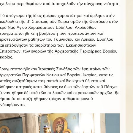
σχολείου περί θεμάτων πού ἀπασχολοῦν τήν σύγχρονη νεότητα.
Τὸ ἀπόγευμα τῆς ἰδίας ἡμέρας χοροστάτησε καί ὁμίλησε στὴν
ἀκολουθία τῆς Β΄ Στάσεως τῶν Χαιρετισμῶν τῆς Θεοτόκου στὸν
Ἱερό Ναό Ἁγίου Χαραλάμπους Εὐδήλου. Ἀκολούθως
πραγματοποιήθηκε ἡ βράβευση τῶν πρωτευσάντων καὶ
ἀριστευσάντων μαθητῶν τοῦ Γυμνασίου καὶ Λυκείου Εὐδήλου
καί ἐπεδόθησαν τὰ διοριστήρια τῶν Ἐκκλησιαστικῶν
Ἐπιτρόπων, τῶν ἐνοριῶν τῆς Ἀρχιερατικῆς Περιφέρειας Βορείου
Ἰκαρίας.
Πραγματοποιήθηκαν Ἱερατικές Συνάξεις τῶν ἐφημερίων τῶν
Ἀρχιερατιῶν Περιφερειῶν Νοτίου καί Βορείου Ἰκαρίας, κατὰ τίς
ὁποῖες συζητήθηκαν ποιμαντικὰ καί διοικητικά θέματα καὶ
δόθηκαν πατρικές κατευθύνσεις ἐν ὄψει τῶν ἑορτῶν τοῦ Πάσχα.
Συναντήθηκε δέ μετὰ τῶν πολιτικῶν καὶ στρατιωτικῶν ἀρχῶν τῆς
νήσου ὄπου συζητήθηκαν τρέχοντα θέματα κοινοῦ
ἐνδιαφέροντος.