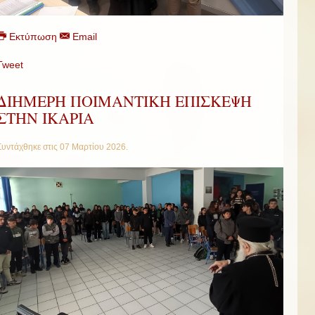
Εκτύπωση
Email
Tweet
ΔΙΗΜΕΡΗ ΠΟΙΜΑΝΤΙΚΗ ΕΠΙΣΚΕΨΗ
ΣΤΗΝ ΙΚΑΡΙΑ
Συντάχθηκε στις
07 Μαρτίου 2026
.