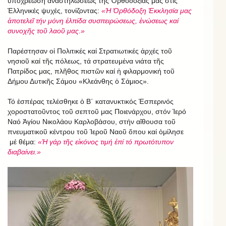
ὑποχρέωση ἀναστηλώσεως τῆς Ὀρθοδοξίας μας στίς
Ἑλληνικές ψυχές, τονίζοντας:
«Ἡ Ὀρθόδοξη Ἐκκλησία μας
ἀποτελεῖ τήν μόνη ἐλπίδα συσπειρώσεως, ἑνώσεως καί
συνοχῆς τοῦ λαοῦ μας.»
Παρέστησαν οἱ Πολιτικές καί Στρατιωτικές ἀρχές τοῦ
νησιοῦ καί τῆς πόλεως, τά στρατευμένα νιάτα τῆς
Πατρίδος μας, πλῆθος πιστῶν καί ἡ φιλαρμονική τοῦ
Δήμου Δυτικῆς Σάμου «Κλεάνθης ὁ Σάμιος».
Τό ἑσπέρας τελέσθηκε ὁ Β΄ κατανυκτικός Ἑσπερινός
χοροστατοῦντος τοῦ σεπτοῦ μας Ποιενάρχου, στόν Ἱερό
Ναό Ἁγίου Νικολάου Καρλοβάσου, στήν αἴθουσα τοῦ
πνευματικοῦ κέντρου τοῦ Ἱεροῦ Ναοῦ ὅπου καί ὁμίλησε
μέ θέμα:
«Ἡ γάρ τῆς εἰκόνος τιμή ἐπί τό πρωτότυπον
διαβαίνει.»