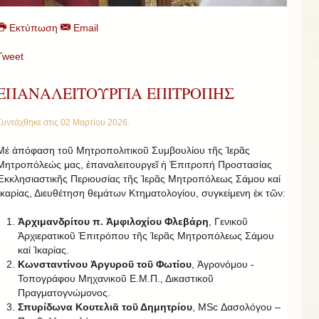
Εκτύπωση
Email
Tweet
ΕΠΑΝΑΛΕΙΤΟΥΡΓΙΑ ΕΠΙΤΡΟΠΗΣ
Συντάχθηκε στις
02 Μαρτίου 2026
.
Μέ ἀπόφαση τοῦ Μητροπολιτικοῦ Συμβουλίου τῆς Ἱερᾶς
Μητροπόλεώς μας, ἐπαναλειτουργεῖ ἡ Ἐπιτροπή Προστασίας
Ἐκκλησιαστικῆς Περιουσίας τῆς Ἱερᾶς Μητροπόλεως Σάμου καί
Ἰκαρίας, Διευθέτηση θεμάτων Κτηματολογίου, συγκείμενη ἐκ τῶν:
Ἀρχιμανδρίτου π. Ἀμφιλοχίου Φλεβάρη
, Γενικοῦ
Ἀρχιερατικοῦ Ἐπιτρόπου τῆς Ἱερᾶς Μητροπόλεως Σάμου
καί Ἰκαρίας.
Κωνσταντίνου Ἀργυροῦ τοῦ Φωτίου
, Ἀγρονόμου -
Τοπογράφου Μηχανικοῦ Ε.Μ.Π., Δικαστικοῦ
Πραγματογνώμονος.
Σπυρίδωνα Κουτελιᾶ τοῦ Δημητρίου
, MSc Δασολόγου –