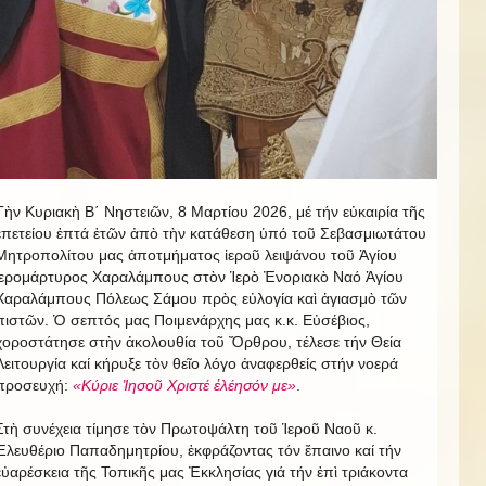
Τὴν Κυριακὴ Β΄ Νηστειῶν, 8 Μαρτίου 2026, μέ τήν εὐκαιρία τῆς
ἐπετείου ἐπτά ἐτῶν ἀπὸ τὴν κατάθεση ὑπό τοῦ Σεβασμιωτάτου
Μητροπολίτου μας ἀποτμήματος ἱεροῦ λειψάνου τοῦ Ἁγίου
ἱερομάρτυρος Χαραλάμπους στὸν Ἱερὸ Ἐνοριακὸ Ναό Ἁγίου
Χαραλάμπους Πόλεως Σάμου πρὸς εὐλογία καὶ ἁγιασμὸ τῶν
πιστῶν. Ὁ σεπτός μας Ποιμενάρχης μας κ.κ. Εὐσέβιος,
χοροστάτησε στὴν ἀκολουθία τοῦ Ὄρθρου, τέλεσε τήν Θεία
Λειτουργία καί κήρυξε τὸν θεῖο λόγο ἀναφερθείς στήν νοερά
προσευχή:
«Κύριε Ἰησοῦ Χριστέ ἐλέησόν με»
.
Στὴ συνέχεια τίμησε τὸν Πρωτοψάλτη τοῦ Ἱεροῦ Ναοῦ κ.
Ἐλευθέριο Παπαδημητρίου, ἐκφράζοντας τόν ἔπαινο καί τήν
εὐαρέσκεια τῆς Τοπικῆς μας Ἐκκλησίας γιά τήν ἐπὶ τριάκοντα