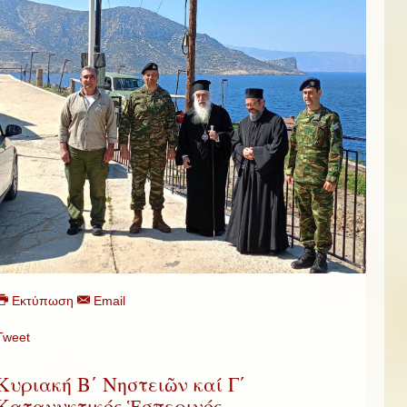
Εκτύπωση
Email
Tweet
Κυριακή Β΄ Νηστειῶν καί Γ΄
Κατανυκτικός Ἑσπερινός