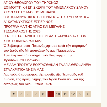
ΑΓΙΟΥ ΘΕΟΔΩΡΟΥ ΤΟΥ ΤΗΡΩΝΟΣ
ΕΘΙΜΟΤΥΠΙΚΗ ΕΠΙΣΚΕΨΗ ΤΟΥ ΛΙΜΕΝΑΡΧΟΥ ΣΑΜΟΥ
ΣΤΟΝ ΣΕΠΤΟ ΜΑΣ ΠΟΙΜΕΝΑΡΧΗ
Ο Α΄ ΚΑΤΑΝΥΚΤΙΚΟΣ ΕΣΠΕΡΙΝΟΣ «ΤΗΣ ΣΥΓΓΝΩΜΗΣ»
Α΄ ΚΑΤΑΝΥΚΤΙΚΟΣ ΕΣΠΕΡΙΝΟΣ
ΠΡΟΓΡΑΜΜΑ ΤΗΣ ΑΓΙΑΣ ΚΑΙ ΜΕΓΑΛΗΣ
ΤΕΣΣΑΡΑΚΟΣΤΗΣ 2026
Ο ΝΕΟΣ ΤΑΞΙΑΡΧΟΣ ΤΗΣ 79 ΑΔΤΕ «ΜΥΚΑΛΗ» ΣΤΟΝ
ΣΕΒ. ΠΟΙΜΕΝΑΡΧΗ ΜΑΣ
Ὁ Σεβασμιώτατος Ποιμενάρχης μας κατὰ τήν παραμονή
του ἐκτός τῆς Μητροπολιτικῆς μας Περιφερείας.
Τρία ἔτη ἀπὸ τὴν ἐκδημία τοῦ Πατριάρχου πρ.
Ἱεροσολύμων Εἰρηναίου
ΜΕ ΛΑΜΠΡΟΤΗΤΑ ΕΟΡΤΑΣΘΗΚΑΝ ΤΑ ΑΓΙΑ ΘΕΟΦΑΝΕΙΑ
ΣΤΑ ΑΚΡΙΤΙΚΑ ΝΗΣΙΑ ΜΑΣ
Λαμπρὸς ὁ ἐορτασμὸς τῆς ἑορτῆς τῆς Περιτομῆς τοῦ
Κυρίου, τῆς ἱερᾶς μνήμης τοῦ Ἁγίου Βασιλείου καί τής
ἐνάρξεως τοῦ Νέου Ἔτους 2026.
6
7
8
9
10
11
12