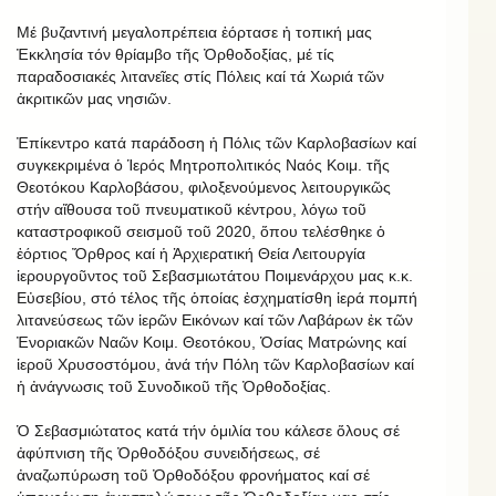
Μέ βυζαντινή μεγαλοπρέπεια ἑόρτασε ἠ τοπική μας
Ἐκκλησία τόν θρίαμβο τῆς Ὀρθοδοξίας, μέ τίς
παραδοσιακές λιτανεῖες στίς Πόλεις καί τά Χωριά τῶν
ἀκριτικῶν μας νησιῶν.
Ἐπίκεντρο κατά παράδοση ἡ Πόλις τῶν Καρλοβασίων καί
συγκεκριμένα ὁ Ἱερός Μητροπολιτικός Ναός Κοιμ. τῆς
Θεοτόκου Καρλοβάσου, φιλοξενούμενος λειτουργικῶς
στήν αἴθουσα τοῦ πνευματικοῦ κέντρου, λόγω τοῦ
καταστροφικοῦ σεισμοῦ τοῦ 2020, ὅπου τελέσθηκε ὁ
ἑόρτιος Ὄρθρος καί ἡ Ἀρχιερατική Θεία Λειτουργία
ἱερουργοῦντος τοῦ Σεβασμιωτάτου Ποιμενάρχου μας κ.κ.
Εὐσεβίου, στό τέλος τῆς ὁποίας ἐσχηματίσθη ἱερά πομπή
λιτανεύσεως τῶν ἱερῶν Εικόνων καί τῶν Λαβάρων ἐκ τῶν
Ἐνοριακῶν Ναῶν Κοιμ. Θεοτόκου, Ὁσίας Ματρώνης καί
ἱεροῦ Χρυσοστόμου, ἀνά τήν Πόλη τῶν Καρλοβασίων καί
ἡ ἀνάγνωσις τοῦ Συνοδικοῦ τῆς Ὀρθοδοξίας.
Ὁ Σεβασμιώτατος κατά τήν ὁμιλία του κάλεσε ὅλους σέ
ἀφύπνιση τῆς Ὀρθοδόξου συνειδήσεως, σέ
ἀναζωπύρωση τοῦ Ὀρθοδόξου φρονήματος καί σέ