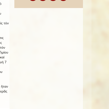
ό
υ
ἰς τόν
σις
ως
 τόν
ιμίου
καί
υή 7
ον
 ἣταν
Ἱερᾶς