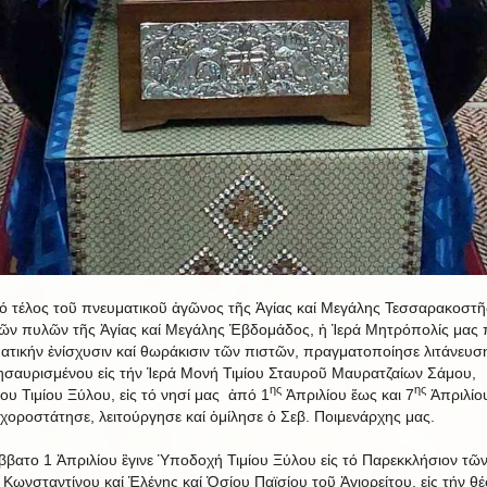
τό τέλος τοῦ πνευματικοῦ ἀγῶνος τῆς Ἁγίας καί Μεγάλης Τεσσαρακοστῆ
ῶν πυλῶν τῆς Ἁγίας καί Μεγάλης Ἑβδομάδος, ἡ Ἱερά Μητρόπολίς μας
ατικήν ἐνίσχυσιν καί θωράκισιν τῶν πιστῶν, πραγματοποίησε λιτάνευσ
σαυρισμένου εἰς τήν Ἱερά Μονή Τιμίου Σταυροῦ Μαυρατζαίων Σάμου,
ης
ης
ίου Τιμίου Ξύλου, εἰς τό νησί μας ἀπό 1
Ἀπριλίου ἕως και 7
Ἀπριλίου
χοροστάτησε, λειτούργησε καί ὁμίλησε ὁ Σεβ. Ποιμενάρχης μας.
ββατο 1 Ἀπριλίου ἒγινε Ὑποδοχή Τιμίου Ξύλου εἰς τό Παρεκκλήσιον τῶ
 Κωνσταντίνου καί Ἑλένης καί Ὁσίου Παϊσίου τοῦ Ἁγιορείτου, εἰς τήν θέ