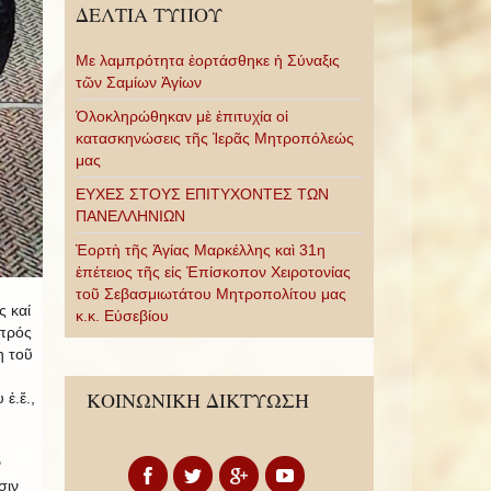
ΔΕΛΤΙΑ ΤΥΠΟΥ
Με λαμπρότητα ἑορτάσθηκε ἡ Σύναξις
τῶν Σαμίων Ἁγίων
Ὁλοκληρώθηκαν μὲ ἐπιτυχία οἱ
κατασκηνώσεις τῆς Ἱερᾶς Μητροπόλεώς
μας
ΕΥΧΕΣ ΣΤΟΥΣ ΕΠΙΤΥΧΟΝΤΕΣ ΤΩΝ
ΠΑΝΕΛΛΗΝΙΩΝ
Ἑορτὴ τῆς Ἁγίας Μαρκέλλης καὶ 31η
ἐπέτειος τῆς εἰς Ἐπίσκοπον Χειροτονίας
τοῦ Σεβασμιωτάτου Μητροπολίτου μας
ς καί
κ.κ. Εὐσεβίου
 πρός
η τοῦ
ΚΟΙΝΩΝΙΚΗ ΔΙΚΤΥΩΣΗ
 ἐ.ἔ.,
ν
σιν