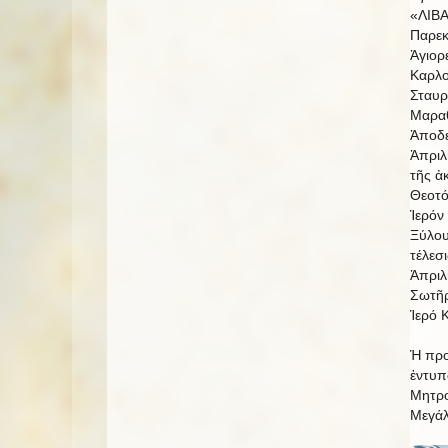
«ΛΙΒΑ
Παρεκ
Ἁγιορ
Καρλο
Σταυρ
Μαραθ
Ἀποδε
Ἀπριλ
τῆς ἀ
Θεοτό
Ἱερόν
Ξύλου
τέλεσ
Ἀπριλ
Σωτῆρ
Ἱερό 
Ἡ προ
ἐντυπ
Μητρο
Μεγάλ