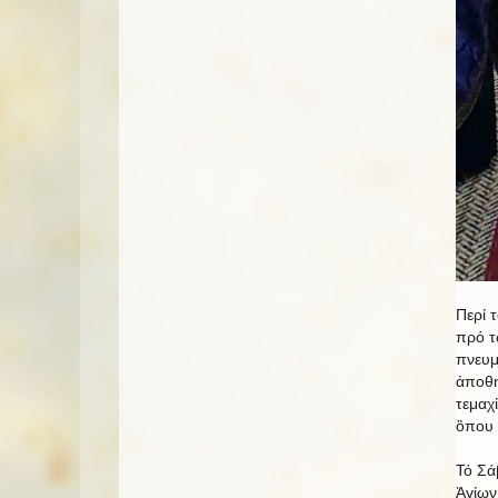
Περί 
πρό τ
πνευμ
ἀποθη
τεμαχ
ὃπου 
Τό Σά
Ἁγίων