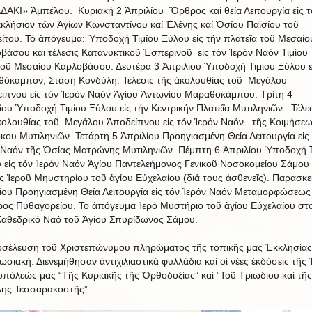
ΔΑΚΙ» Ἀμπέλου. Κυριακή 2 Ἀπριλίου Ὄρθρος καί θεία Λειτουργία εἰς τ
κλήσιον τῶν Ἁγίων Κωνσταντίνου καί Ἑλένης καί Ὁσίου Παϊσίου τοῦ
είτου. Τό ἀπόγευμα: Ὑποδοχή Τιμίου Ξύλου εἰς τήν πλατεῖα τοῦ Μεσαίο
βάσου και τέλεσις Κατανυκτικοῦ Ἑσπερινοῦ εἰς τόν Ἱερόν Ναόν Τιμίου
οῦ Μεσαίου Καρλοβάσου. Δευτέρα 3 Ἀπριλίου Ὑποδοχή Τιμίου Ξύλου ε
όκαμπον, Στάση Κονδύλη. Τέλεσις τῆς ἀκολουθίας τοῦ Μεγάλου
ίπνου εἰς τόν Ἱερόν Ναόν Ἁγίου Ἀντωνίου Μαραθοκάμπου. Τρίτη 4
ίου Ὑποδοχή Τιμίου Ξύλου εἰς τήν Κεντρικήν Πλατεῖα Μυτιληνιῶν. Τέλε
κολουθίας τοῦ Μεγάλου Ἀποδείπνου εἰς τόν Ἱερόν Ναόν τῆς Κοιμήσε
κου Μυτιληνιῶν. Τετάρτη 5 Ἀπριλίου Προηγιασμένη Θεία Λειτουργία εἰς
 Ναόν τῆς Ὁσίας Ματρώνης Μυτιληνιῶν. Πέμπτη 6 Ἀπριλίου Ὑποδοχή Τ
 εἰς τόν Ἱερόν Ναόν Ἁγίου Παντελεήμονος Γενικοῦ Νοσοκομείου Σάμου 
ις Ἱεροῦ Μηυστηρίου τοῦ ἁγίου Εὐχελαίου (διά τους ἀσθενεῖς). Παρασκε
ίου Προηγιασμένη Θεία Λειτουργία εἰς τόν Ἱερόν Ναόν Μεταμορφώσεως
ος Πυθαγορείου. Το ἀπόγευμα Ἱερό Μυστήριο τοῦ ἁγίου Εὐχελαίου στ
Καθεδρικό Ναό τοῦ Ἁγίου Σπυρίδωνος Σάμου.
σέλευση τοῦ Χριστεπώνυμου πληρώματος τῆς τοπικῆς μας Ἐκκλησίας
ωσιακή. Διενεμήθησαν ἀντιχιλιαστικά φυλλάδια καί οἱ νέες ἐκδόσεις τῆς 
πόλεώς μας “Τῆς Κυριακῆς τῆς Ὀρθοδοξίας” καί ”Τοῦ Τριωδίου καί τῆς
ης Τεσσαρακοστῆς”.