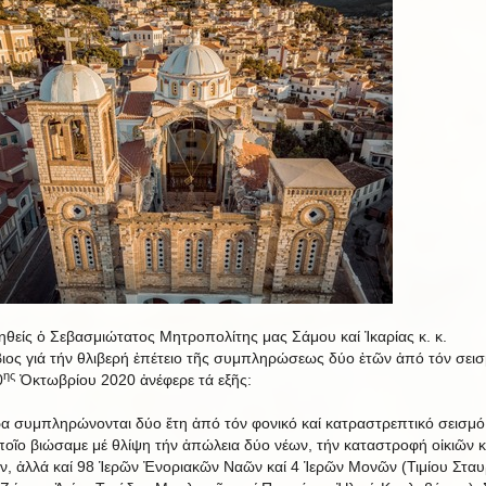
θείς ὁ Σεβασμιώτατος Μητροπολίτης μας Σάμου καί Ἰκαρίας κ. κ.
ιος γιά τήν θλιβερή ἐπέτειο τῆς συμπληρώσεως δύο ἐτῶν ἀπό τόν σει
ης
0
Ὀκτωβρίου 2020 ἀνέφερε τά εξῆς:
α συμπληρώνονται δύο ἔτη ἀπό τόν φονικό καί κατραστρεπτικό σεισμό
ποῖο βιώσαμε μέ θλίψη τήν ἀπώλεια δύο νέων, τήν καταστροφή οἰκιῶν κ
ων, ἀλλά καί 98 Ἱερῶν Ἐνοριακῶν Ναῶν καί 4 Ἱερῶν Μονῶν (Τιμίου Σταυ