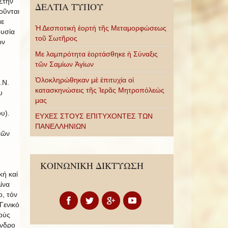
Στήν
ΔΕΛΤΙΑ ΤΥΠΟΥ
οῦνται
με
Ἡ Δεσποτική ἑορτή τῆς Μεταμορφώσεως
ουσία
τοῦ Σωτῆρος
ῶν
Με λαμπρότητα ἑορτάσθηκε ἡ Σύναξις
τῶν Σαμίων Ἁγίων
Ὁλοκληρώθηκαν μὲ ἐπιτυχία οἱ
.Ν.
κατασκηνώσεις τῆς Ἱερᾶς Μητροπόλεώς
υ
μας
υ).
ΕΥΧΕΣ ΣΤΟΥΣ ΕΠΙΤΥΧΟΝΤΕΣ ΤΩΝ
ΠΑΝΕΛΛΗΝΙΩΝ
αῶν
ΚΟΙΝΩΝΙΚΗ ΔΙΚΤΥΩΣΗ
ή καί
ίνα
, τόν
Γενικό
ούς
ανδρο