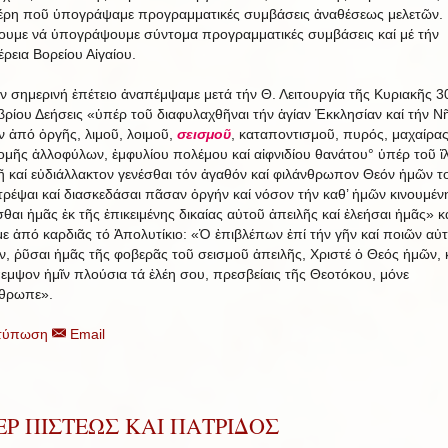
ρη ποῦ ὑπογράψαμε προγραμματικές συμβάσεις ἀναθέσεως μελετῶν.
ουμε νά ὑπογράψουμε σύντομα προγραμματικές συμβάσεις καί μέ τήν
έρεια Βορείου Αἰγαίου.
ήν σημερινή ἐπέτειο ἀναπέμψαμε μετά τήν Θ. Λειτουργία τῆς Κυριακῆς 3
ρίου Δεήσεις «ὑπέρ τοῦ διαφυλαχθῆναι τήν ἁγίαν Ἐκκλησίαν καί τήν Ν
ν ἀπό ὀργῆς, λιμοῦ, λοιμοῦ,
σεισμοῦ
, καταποντισμοῦ, πυρός, μαχαίρας
ομῆς ἀλλοφύλων, ἐμφυλίου πολέμου καί αἰφνιδίου θανάτου° ὑπέρ τοῦ ἵ
ῆ καί εὐδιάλλακτον γενέσθαι τόν ἀγαθόν καί φιλάνθρωπον Θεόν ἡμῶν τ
ρέψαι καί διασκεδάσαι πᾶσαν ὀργήν καί νόσον τήν καθ’ ἡμῶν κινουμένη
θαι ἡμᾶς ἐκ τῆς ἐπικειμένης δικαίας αὐτοῦ ἀπειλῆς καί ἐλεήσαι ἡμᾶς» κ
ε ἀπό καρδιᾶς τό Ἀπολυτίκιο: «Ὁ ἐπιβλέπων ἐπί τήν γῆν καί ποιῶν αὐ
ιν, ῥῦσαι ἡμᾶς τῆς φοβερᾶς τοῦ σεισμοῦ ἀπειλῆς, Χριστέ ὁ Θεός ἡμῶν, 
εμψον ἡμῖν πλούσια τά ἐλέη σου, πρεσβείαις τῆς Θεοτόκου, μόνε
θρωπε».
τύπωση
Email
Ρ ΠΙΣΤΕΩΣ ΚΑΙ ΠΑΤΡΙΔΟΣ