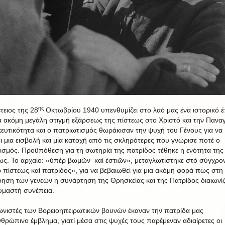
ης
τειος της 28
Οκτωβρίου 1940 υπενθυμίζει στο λαό μας ένα ιστορικό 
ία ακόμη μεγάλη στιγμή εξάρσεως της πίστεως στο Χριστό και την Παναγ
ευτικότητα και ο πατριωτισμός θωράκισαν την ψυχή του Γένους για να
ει μια εισβολή και μία κατοχή από τις σκληρότερες που γνώρισε ποτέ ο
ισμός. Προϋπόθεση για τη σωτηρία της πατρίδος τέθηκε η ενότητα της
ως. Το αρχαίο: «ὑπέρ βωμῶν καί ἑστιῶν», μεταγλωτίστηκε στό σύγχρο
 πίστεως καί πατρίδος», για να βεβαιωθεί για μια ακόμη φορά πως στη
δηση των γενεών η συνάρτηση της Θρησκείας και της Πατρίδος διαιωνίζ
υμαστή συνέπεια.
ωνιστές των Βορειοηπειρωτικών βουνών έκαναν την πατρίδα μας
θρώπινο έμβλημα, γιατί μέσα στις ψυχές τους παρέμεναν αδιαίρετες οι