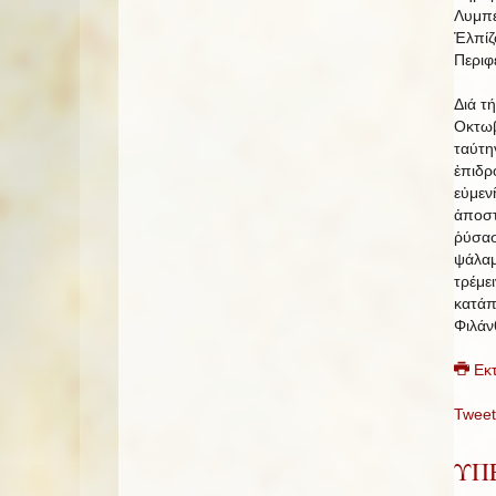
Λυμπέ
Ἐλπίζ
Περιφ
Διά τ
Οκτωβ
ταύτη
ἐπιδρ
εὐμεν
ἀποστ
ῥύσασ
ψάλαμ
τρέμε
κατάπ
Φιλάν
Εκ
Tweet
ΥΠΕ