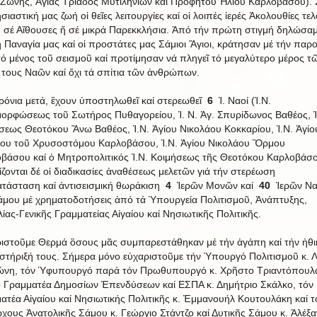
 Ζώνης, Ἁγίας Τριάδος Μυτιληνιῶν καί Προφήτου Ἠλιού Καρλοβάσου). 
ιαστική μας ζωή οἱ θεῖες λειτουργίες καί οἱ λοιπές ἱερές Ἀκολουθίες τελ
 σέ Αἴθουσες ἤ σέ μικρά Παρεκκλήσια. Ἀπό τήν πρώτη στιγμή δηλώσα
 Παναγία μας καί οἱ προστάτες μας Σάμιοι Ἅγιοι, κράτησαν μέ τήν παρ
τό μένος τοῦ σεισμοῦ καί προτίμησαν νά πληγεῖ τό μεγαλύτερο μέρος τ
 τους Ναῶν καί ὄχι τά σπίτια τῶν ἀνθρώπων.
ρόνια μετά, ἒχουν ὑποστηλωθεῖ καί στερεωθεῖ
6
Ἱ. Ναοί (Ἱ.Ν.
ορφώσεως τοῦ Σωτήρος Πυθαγορείου, Ἱ. Ν. Ἁγ. Σπυρίδωνος Βαθέος, Ἱ
σεως Θεοτόκου Ἂνω Βαθέος, Ἱ.Ν. Ἁγίου Νικολάου Κοκκαρίου, Ἱ.Ν. Ἁγίο
ου τοῦ Χρυσοστόμου Καρλοβάσου, Ἱ.Ν. Ἁγίου Νικολάου Ὃρμου
βάσου καί ὁ Μητροπολιτικός Ἱ.Ν. Κοιμήσεως τῆς Θεοτόκου Καρλοβάσο
ίζονται δέ οἱ διαδικασίες ἀναθέσεως μελετῶν γιά τήν στερέωση
τάσταση καί ἀντισεισμική θωράκιση
4
Ἱερῶν Μονῶν καί
40
Ἱερῶν Ν
άμου μέ χρηματοδοτήσεις ἀπό τά Ὑπουργεία Πολιτισμοῦ, Ἁνάπτυξης,
λίας-Γενικῆς Γραμματείας Αἰγαίου καί Νησιωτικῆς Πολιτικῆς.
ιστοῦμε Θερμά ὃσους μᾶς συμπαρεστάθηκαν μέ τήν ἀγάπη καί τήν ἠθικ
 στήριξή τους. Σήμερα μόνο εὐχαριστοῦμε τήν Ὑπουργό Πολιτισμοῦ κ. Λ
νη, τόν Ὑφυπουργό παρά τόν Πρωθυπουργό κ. Χρῆστο Τριαντόπουλο
ό Γραμματέα Δημοσίων Ἐπενδύσεων καί ΕΣΠΑ κ. Δημήτριο Σκάλκο, τόν 
ατέα Αἰγαίου καί Νησιωτικής Πολιτικῆς κ. Ἐμμανουήλ Κουτουλάκη καί τ
χους Ἀνατολικῆς Σάμου κ. Γεώργιο Στάντζο καί Δυτικῆς Σάμου κ. Ἀλέξ