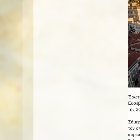
Ἐρωτη
Εὐσέβ
τῆς 3
Σήμερ
τόν ὁ
κτιρί