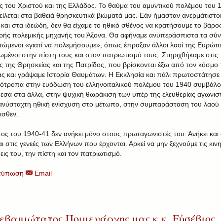
ες του Χριστού και της Ελλάδος. Το θαύμα του αμυντικού πολέμου του 
είλεται στα βαθειά θρησκευτικά βιώματά μας. Εάν ήμασταν ανερμάτιστο
 και στα ιδεώδη, δεν θα είχαμε το ηθικό σθένος να κρατήσουμε το βάρο
ρής πολεμικής μηχανής του Άξονα. Θα αφήναμε ανυπεράσπιστα τα σύ
τώμενοι «γιατί να πολεμήσουμε», όπως έπραξαν άλλοι λαοί της Ευρώπ
ωμένοι στην πίστη τους και στον πατριωτισμό τους. Στηριχθήκαμε στις
ες της Θρησκείας και της Πατρίδος, που βρίσκονται έξω από τον κόσμο 
ς και γράψαμε Ιστορία Θαυμάτων. Η Εκκλησία και πάλι πρωτοστάτησε
λότροπα στην ευόδωση του ελληνοιταλικού πολέμου του 1940 συμβάλο
εσα στα άλλα, στην ψυχική θωράκιση των υπέρ της ελευθερίας αγωνισ
ανύσταχτη ηθική ενίσχυση στο μέτωπο, στην συμπαράσταση του λαού
ισθεν.
ος του 1940-41 δεν ανήκει μόνο στους πρωταγωνιστές του. Ανήκει και 
ι στις γενεές των Ελλήνων που έρχονται. Αρκεί να μην ξεχνούμε τις κιν
εις του, την πίστη και τον πατριωτισμό.
τύπωση
Email
εβαμιώτατος Ποιμενάρχης μας κ.κ. Εὐσέβιος