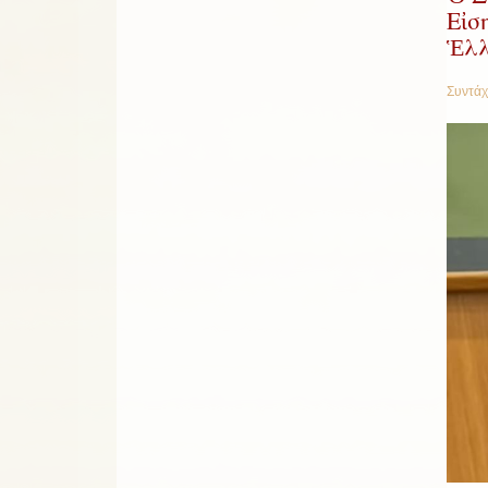
Εἰσ
Ἑλλ
Συντάχ