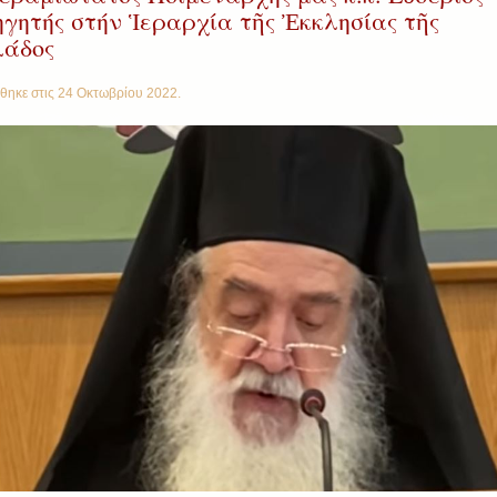
ηγητής στήν Ἱεραρχία τῆς Ἐκκλησίας τῆς
άδος
θηκε στις
24 Οκτωβρίου 2022
.