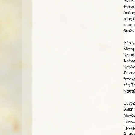
Ἁγίας
Ἐκκλησ
ἀκόμη
πώς ἡ
τους 
δικῶν
Δύο χ
Μεταμ
Κοιμή
Ἰωάνν
Καρλο
Συνεχ
ἀποκα
τῆς Σ
Ναυτι
Εὐχαρ
ὑλική
Μενδώ
Γενικ
Γραμμ
Δημάρ