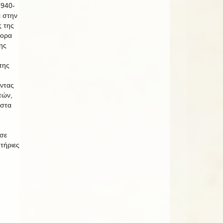
1940-
ι στην
ς της
νορα
ης
της
ντας
τών,
 στα
σε
ητήριες