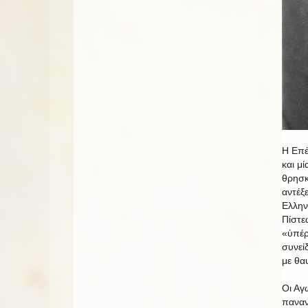
Η Επέ
και μ
θρησκ
αντέξ
Ελλην
Πίστε
«ὑπέρ
συνεί
με θα
Οι Αγ
παναν