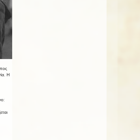
έπος
ία. Η
νο:
εται