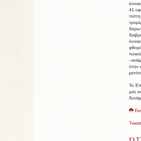
έννοι
41 οφ
πίστη
τρομε
διερω
διαβρ
έννοι
φθορά
ποικι
–ανάμ
στην 
μετόπ
Το Έπ
μας κα
δυνάμ
Εκ
Tweet
Ὁ Σ