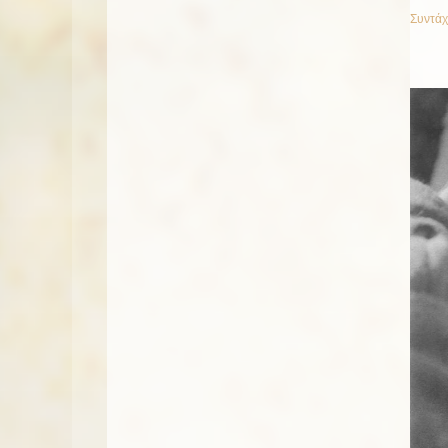
Συντάχ