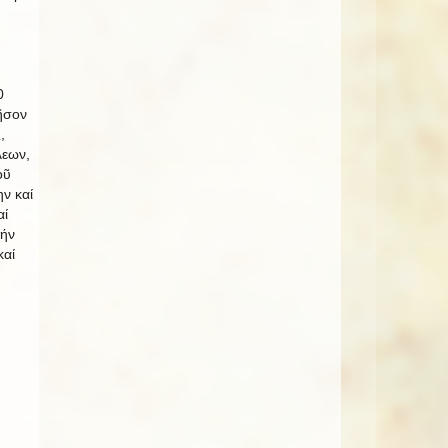
0
ῆσον
,
λεων,
οῦ
ν καί
αί
τήν
καί