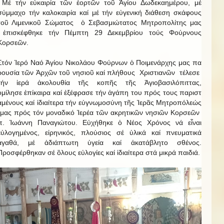
Μέ τήν εὐκαιρία τῶν ἑορτῶν τοῦ Ἁγίου Δωδεκαημέρου, μέ
σύμμαχο τήν καλοκαιρία καί μέ τήν εὐγενική διάθεση σκάφους
τοῦ Λιμενικοῦ Σώματος ὁ Σεβασμιώτατος Μητροπολίτης μας
ἐπισκέφθηκε τήν Πέμπτη 29 Δεκεμβρίου τούς Φούρνους
Κορσεῶν.
Στόν Ἱερό Ναό Ἁγίου Νικολάου Φούρνων ὁ Ποιμενάρχης μας πα
ρουσία τῶν Ἀρχῶν τοῦ νησιοῦ καί πλήθους Χριστιανῶν τέλεσε
τήν ἱερά ἀκολουθία τῆς κοπῆς τῆς Ἁγιοβασιλόπιττας,
ὁμίλησε ἐπίκαιρα καί ἐξέφρασε τήν ἀγάπη του πρός τους παριστ
αμένους καί ἱδιαίτερα τήν εὐγνωμοσύνη τῆς Ἱερᾶς Μητροπόλεώς
μας πρός τόν μοναδικό Ἱερέα τῶν ακρητικῶν νησιῶν Κορσεῶν
π. Ἰωάννη Παναγιώτου. Εὐχήθηκε ὁ Νέος Χρόνος νά εἶναι
εὐλογημένος, εἰρηνικός, πλούσιος σέ ὑλικά καί πνευματικά
ἀγαθά, μέ ἀδιάπτωτη ὑγεία καί ἀκατάβλητο σθένος.
Προσφέρθηκαν σέ ὃλους εὐλογίες καί ἱδιαίτερα στά μικρά παιδιά.