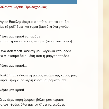
Κάλαντα Ικαρίας Πρωτοχρονιάς
Άγιος Βασίλης έρχεται πο πίσω απ' το καμάρι
βαστά μυζήθρες και τυριά βαστά κι ένα γκινάρι.
Φέρτε μας κρασί να πιούμε
και του χρόνου να σας πούμε. (δις- ανάστροφα)
Σένα σου πρέπ' αφέντη μου καρέκλα καρυδένια
για ν' ακουμπάει η μέση σου η μαργαριταρένια.
Φέρτε μας κρασί...
Πολλά 'παμε τ'αφέντη μας ας πούμε της κυράς μας
Κυρά ψηλή κυρά λιγνή κυρά μαυροματούσα.
Φέρτε μας κρασί...
Κι αν έχεις κόρη έμορφη βάλτη μας κεράσει
να ευχηθούμε όλοι μας να ζήσει να γεράσει.