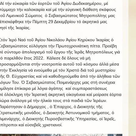
Μέ τήν εὐκαιρία τῶν ἑορτῶν τοῦ Ἁγίου Δωδεκαημέρου, μέ
σύμμαχο τήν καλοκαιρία καί μέ τήν εὐγενική διάθεση σκάφους
τοῦ Λιμενικοῦ Σώματος ὁ Σεβασμιώτατος Μητροπολίτης μας
ἐπισκέφθηκε τήν Πέμπτη 29 Δεκεμβρίου τό ἀκρητικό μας
νησί τῆς Ἰκαρίας.
Στόν Ἱερό Ναό τοῦ Ἁγίου Νικολάου Ἁγίου Κηρύκου Ἰκαρίας ὁ
Σεβασμιώτατος εὐλόγησε τήν Πρωτοχρονιάτικη πίττα. Προέβη
σέ σύντομο ἀπολογισμό τοῦ ἒργου τῆς Ἱερᾶς Μητροπόλεως γιά
τό παρελθόν ἒτος 2022. Κάλεσε δέ ὃλους νά μή
προσαρμόζονται στήν νοοτροπία αυτοῦ τοῦ κόσμου ἀλλά μέσα
στήν Ἐκκλησία νά ενούμεθα μέ τόν Χριστό διά τοῦ μυστηρίου
τῆς Θ. Εὐχαριστίας καί νά καθοδηγούμεθα ἀπό τήν ἀλήθεια τῶν
λόγων Του. Ὁ Σεβασμιώτατος Ποιμενάρχης μας στή συνέχεια
ὁμίλησε ἐπίκαιρα μέ λόγια ἀγάπης καί συμπαραστάσεως
σέ ὁλόκληρη τήν Ἱερατική ἀκρητική οἰκογένεια καί μοίρασε ἑόρτια
δώρα ἀνάλογα μέ τήν ἠλικία τους στἀ παιδιά τῶν Ἱερέων.
Παρέστησαν ὁ Δήμαρχος , ὁ Ἐπαρχος, ὁ Διοικητής τῆς
Στρατιωτικῆς μονάδος, ὁ Διοικητής Ἀστυνομικοῦ τμήματος, ὁ
Λιμενάρχης, ὁ Διοικητής Πυροσβεστικῆς Ὑπηρεσίας, οἱ Ἱερεῖς,
ἐπίτροποι καί εὐσεβεῖς χριστιανοί.