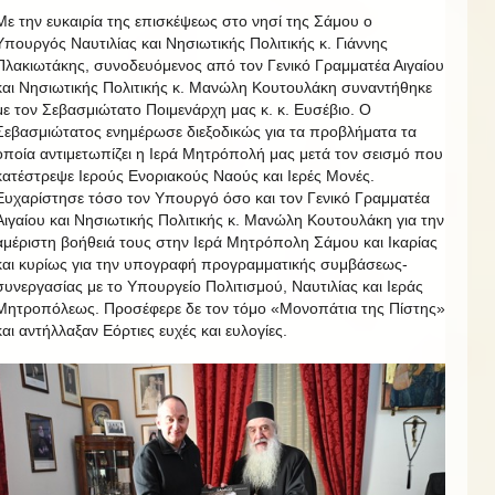
Με την ευκαιρία της επισκέψεως στο νησί της Σάμου ο
Υπουργός Ναυτιλίας και Νησιωτικής Πολιτικής κ. Γιάννης
Πλακιωτάκης, συνοδευόμενος από τον Γενικό Γραμματέα Αιγαίου
και Νησιωτικής Πολιτικής κ. Μανώλη Κουτουλάκη συναντήθηκε
με τον Σεβασμιώτατο Ποιμενάρχη μας κ. κ. Ευσέβιο. Ο
Σεβασμιώτατος ενημέρωσε διεξοδικώς για τα προβλήματα τα
οποία αντιμετωπίζει η Ιερά Μητρόπολή μας μετά τον σεισμό που
κατέστρεψε Ιερούς Ενοριακούς Ναούς και Ιερές Μονές.
Ευχαρίστησε τόσο τον Υπουργό όσο και τον Γενικό Γραμματέα
Αιγαίου και Νησιωτικής Πολιτικής κ. Μανώλη Κουτουλάκη για την
αμέριστη βοήθειά τους στην Ιερά Μητρόπολη Σάμου και Ικαρίας
και κυρίως για την υπογραφή προγραμματικής συμβάσεως-
συνεργασίας με το Υπουργείο Πολιτισμού, Ναυτιλίας και Ιεράς
Μητροπόλεως. Προσέφερε δε τον τόμο «Μονοπάτια της Πίστης»
και αντήλλαξαν Εόρτιες ευχές και ευλογίες.