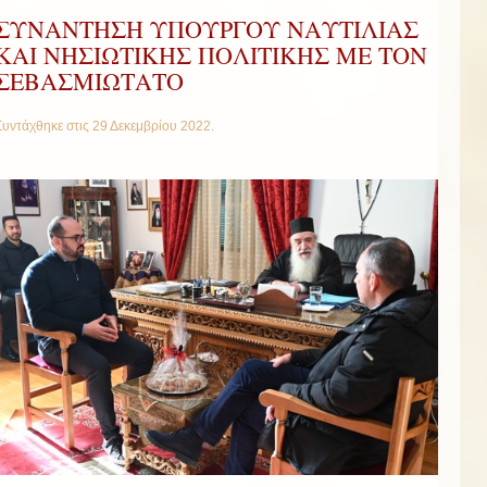
ΣΥΝΑΝΤΗΣΗ ΥΠΟΥΡΓΟΥ ΝΑΥΤΙΛΙΑΣ
ΚΑΙ ΝΗΣΙΩΤΙΚΗΣ ΠΟΛΙΤΙΚΗΣ ΜΕ ΤΟΝ
ΣΕΒΑΣΜΙΩΤΑΤΟ
Συντάχθηκε στις
29 Δεκεμβρίου 2022
.