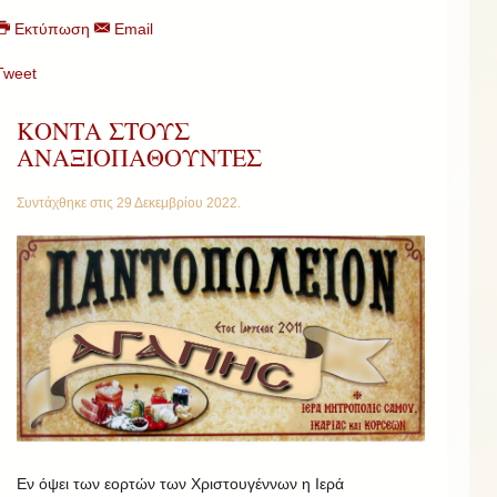
Εκτύπωση
Email
Tweet
ΚΟΝΤΑ ΣΤΟΥΣ
ΑΝΑΞΙΟΠΑΘΟΥΝΤΕΣ
Συντάχθηκε στις
29 Δεκεμβρίου 2022
.
Εν όψει των εορτών των Χριστουγέννων η Ιερά