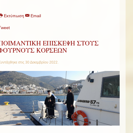
Εκτύπωση
Email
Tweet
ΠΟΙΜΑΝΤΙΚΗ ΕΠΙΣΚΕΨΗ ΣΤΟΥΣ
ΦΟΥΡΝΟΥΣ ΚΟΡΣΕΩΝ
Συντάχθηκε στις
30 Δεκεμβρίου 2022
.