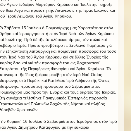
τῶν Ἁγίων ἐνδόξων Μαρτύρων Κηρύκου καί Ἰουλίττης, κήρυξε
τόν θεῖο λόγο καί προέστη τῆς Λιτάνευσις τῆς Ἱερᾶς Εἰκόνος καί
τοῦ Ἱεροῦ Λειψάνου τοῦ Ἁγίου Κηρύκου.
Τό Σάββατο 15 Ἰουλίου ὁ Ποιμενάρχης μας Χοροστάτησε στόν
Ὀρθρο καί Ἱερούργησε στή στόν Ἱερό Ναό τῶν Ἁγίων Κηρύκου
καί Ἰουλίττης. Πρό δέ τῆς ἀπολύσεως τίμησε, τόν πολιό καί
σεβάσμιο Ἱερέα Πρωτοπρεσβύτερο π. Στυλιανό Παρήμερο γιά
τήν εξηκονταετή λειτουργική καί ποιμαντική προσφορά του τόσο
στόν Ἱερό Ναό τοῦ Ἁγίου Κηρύκου καί σέ ἃλλες Ἑνορίες τῆς
Ἰκαρίας ὃσο καί γιά τήν προσφορά του ὡς Ἀρχιερατικοῦ
Ἐπιτρόπου τῆς Περιφέρειας Φαναρίου καί Ἁγίου Κηρύκου. Τό
ἀπόγευμα τῆς ἳδιας ἣμέρας μετέβη στόν Ἱερό Ναό Ὁσίας
Ματρώνης στό Περδίκι καί Κατέθεσε Ἱερό Λείψανο τῆς Ὁσίας
Ματρώνης, προσωπικῆ προσφορά τοῦ Σεβασμιωτάτου
Ποιμενάρχου μας πρός τήν Ἐνορία καί τούς ἀκρίτες τῆς Ἰκαρίας.
Στή συνέχεια τελέσθηκε Πανηγυρικός Ἐσπερινός παρουσία
Στρατιωτικῶν καί Πολιτικῶν Ἀρχῶν τῆς Νήσου καί πλήθος
Εὐσεβῶν Χριστιανῶν.
Τήν Κυριακή 16 Ἰουλίου ὁ Σεβασμιώτατος Ἱερούργησε στόν Ἱερό
Ναό Ἁγίου Δημητρίου Καταφυγίου μέ τήν εὐκαιρία