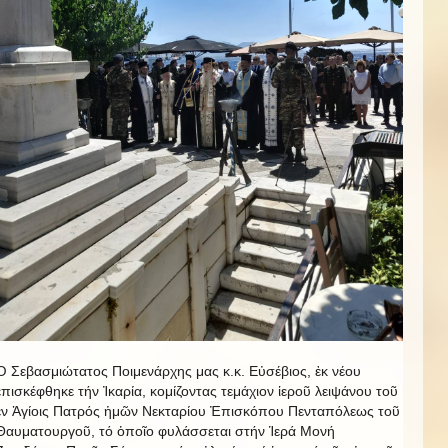
Ὁ Σεβασμιώτατος Ποιμενάρχης μας κ.κ. Εὐσέβιος, ἐκ νέου
ἐπισκέφθηκε τήν Ἰκαρία, κομίζοντας τεμάχιον ἱεροῦ λειψάνου τοῦ
ἐν Ἁγίοις Πατρός ἡμῶν Νεκταρίου Ἐπισκόπου Πενταπόλεως τοῦ
Θαυματουργοῦ, τό ὁποῖο φυλάσσεται στήν Ἱερά Μονή