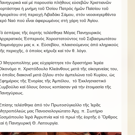
Πανηγυρικά καί μέ παρουσία πλήθους εὐσεβῶν Χριστιανῶν
ἑορτάστηκε ἡ μνήμη τοῦ Ὁσίου Πατρός ἡμῶν Παϊσίου τοῦ
Ἁγιορείτου στή περιοχή Λιβαδάκι Σάμου, στόν νεοανεγερθέντα
Ἱερό Ναό πού εἶναι ἀφιερωμένος στή χάρη τοῦ Ἁγίου.
Τό ἑσπέρας τῆς ἑορτής τελέσθηκε Μέγας Πανηγυρικός
Ἀρχιερατικός Ἑσπερινός Χοροστατούντος τοῦ Σεβασμιωτάτου
Ποιμενάρχου μας κ. κ. Εύσεβίου, πλαισιούμενος ἀπό κληρικούς
τῆς περιοχῆς, ὁ ὁποίος κήρυξε καί τόν θ. λόγο.
Ὁ Μητροπολίτης μας εὐχαρίστησε τόν δραστήριο Ἱερέα
Οίκονόμο π. Χριστόδουλο Κλεάνθους μετά τῆς οἰκογενείας του,
ὁ ὁποῖος διακονεῖ μετά ζήλου στόν ἀμπελώνα τοῦ Κυρίου, ὡς
Ἐφημέριος τῆς Ἐνορίας τῆς Ἀμπέλου, τό Ἐκκλησιαστικό
Συμβούλιο καί ὃλους ὃσους κοπίασαν γιά τήν ἑτοιμασία τῆς
Πανηγύρεως.
Ἐπίσης τελέσθηκε ἀπό τόν Πρωτοσύγκελλο τῆς Ἱερᾶς
Μητροπόλεώς μας Πανοσιολογιώτατο Ἀρχ. π. Σωτήριο
Κοσμόπουλο Ἱερά Ἀγρυπνία καί τό πρωί τῆς ἑορτῆς ὁ Ὂρθρος
καί ἡ Πανηγυρική Θ. Λειτουργία.