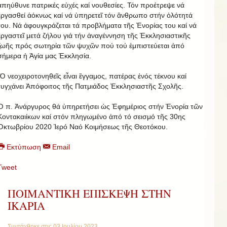
ἀπηύθυνε πατρικές εὐχές καί νουθεσίες. Τόν προέτρεψε νά
ἐργασθεί ἁόκνως καί νά ὑπηρετεῖ τόν ἂνθρωπο στήν ὁλότητά
του. Νά ἀφουγκράζεται τά προβλήματα τῆς Ἐνορίας του καί νά
ἐργαστεῖ μετά ζήλου γιά τήν ἀναγέννηση τῆς Ἐκκλησιαστικῆς
ζωῆς πρός σωτηρία τῶν ψυχῶν πού τού ἐμπιστεύεται ἀπό
σήμερα ἡ Ἁγία μας Ἐκκλησία.
Ὁ νεοχειροτονηθεῖς εἶναι ἒγγαμος, πατέρας ἑνός τέκνου καί
τυγχάνει Ἀπόφοιτος τῆς Πατμιάδος Ἐκκλησιαστῆς Σχολῆς.
Ὁ π. Ἀνάργυρος θά ὑπηρετήσει ὡς Ἐφημέριος στήν Ἐνορία τῶν
Κοντακαιίκων καί στόν πληγωμένο ἀπό τό σεισμό τῆς 30ης
Ὀκτωβρίου 2020 Ἱερό Ναό Κοιμήσεως τῆς Θεοτόκου.
Εκτύπωση
Email
Tweet
ΠΟΙΜΑΝΤΙΚΗ ΕΠΙΣΚΕΨΗ ΣΤΗΝ
ΙΚΑΡΙΑ
Συντάχθηκε στις
03 Ιουλίου 2023
.