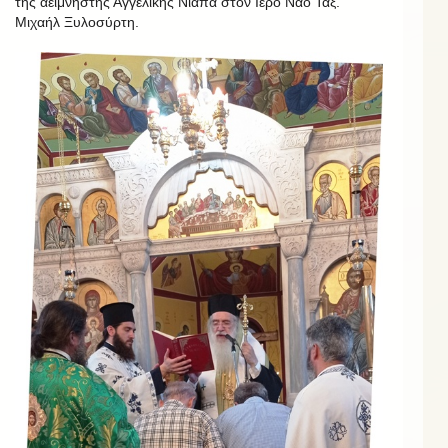
της αείμνηστης Αγγελικής Νιαπά στον Ιερό Ναό Ταξ.
Μιχαήλ Ξυλοσύρτη.