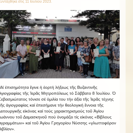
Συντάχθηκε στις
11 Ιουλίου 2023
.
Μέ ἐπισημότητα ἒγινε ἡ ἐορτή λήξεως τῆς Βυζαντινῆς
Ἁγιογραφίας τῆς Ἱερᾶς Μητροπόλεως τό Σάββατο 8 Ἰουλίου. Ὁ
Σεβασμιώτατος τόνισε σέ ὁμιλία του τήν ἀξία τῆς Ἱερᾶς τέχνης
τῆς ἁγιογραφίας καί ἐπεσήμανε τήν θεολογική ἒννοια τῆς
λειτουργικῆς εἰκόνας καί τούς χαρακτηρισμούς τοῦ Ἁγίου
Ἰωάννου τοῦ Δαμασκηνοῦ πού ὁνομάζει τίς εἰκόνες «Βίβλους
ἀγραμμάτων» καί τοῦ Ἁγίου Γρηγορίου Νύσσης «γλωττοφόρον
βιβλίον».