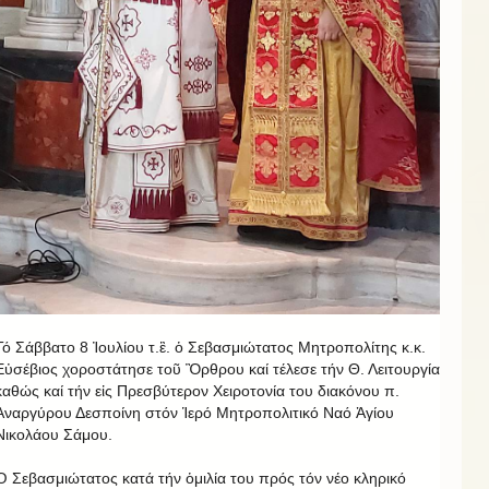
Τό Σάββατο 8 Ἰουλίου τ.ἒ. ὁ Σεβασμιώτατος Μητροπολίτης κ.κ.
Εὐσέβιος χοροστάτησε τοῦ Ὂρθρου καί τέλεσε τήν Θ. Λειτουργία
καθώς καί τήν εἰς Πρεσβύτερον Χειροτονία του διακόνου π.
Ἀναργύρου Δεσποίνη στόν Ἱερό Μητροπολιτικό Ναό Ἁγίου
Νικολάου Σάμου.
Ὁ Σεβασμιώτατος κατά τήν ὁμιλία του πρός τόν νέο κληρικό