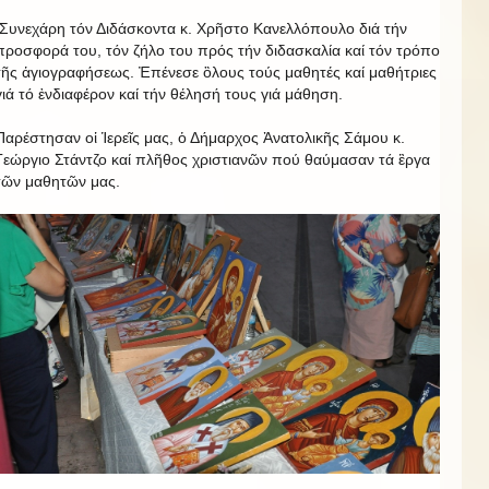
Συνεχάρη τόν Διδάσκοντα κ. Χρῆστο Κανελλόπουλο διά τήν
προσφορά του, τόν ζήλο του πρός τήν διδασκαλία καί τόν τρόπο
τῆς ἁγιογραφήσεως. Ἐπένεσε ὃλους τούς μαθητές καί μαθήτριες
γιά τό ἐνδιαφέρον καί τήν θέλησή τους γιά μάθηση.
Παρέστησαν οἱ Ἱερεῖς μας, ὁ Δήμαρχος Ἀνατολικῆς Σάμου κ.
Γεώργιο Στάντζο καί πλῆθος χριστιανῶν πού θαύμασαν τά ἒργα
τῶν μαθητῶν μας.