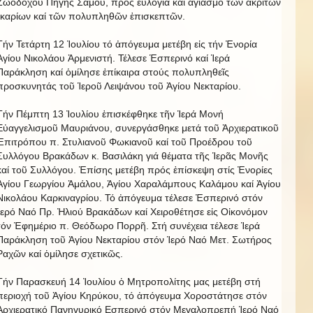
Ζωοδόχου Πηγῆς Σάμου, πρός εὐλογία καί ἁγιασμό τῶν ἀκριτῶν
Ἰκαρίων καί τῶν πολυπληθῶν ἐπισκεπτῶν.
Τήν Τετάρτη 12 Ἰουλίου τό ἀπόγευμα μετέβη εἰς τήν Ἐνορία
Ἁγίου Νικολάου Ἀρμενιστή. Τέλεσε Ἑσπερινό καί Ἱερά
Παράκληση καί ὁμίλησε ἐπίκαιρα στούς πολυπληθεῖς
προσκυνητάς τοῦ Ἱεροῦ Λειψάνου τοῦ Ἁγίου Νεκταρίου.
Τήν Πέμπτη 13 Ἰουλίου ἐπισκέφθηκε τῆν Ἱερά Μονή
Εὐαγγελισμοῦ Μαυριάνου, συνεργάσθηκε μετά τοῦ Ἀρχιερατικοῦ
Ἐπιτρόπου π. Στυλιανοῦ Φωκιανοῦ καί τοῦ Προέδρου τοῦ
Συλλόγου Βρακάδων κ. Βασιλάκη γιά θέματα τῆς Ἱερᾶς Μονῆς
καί τοῦ Συλλόγου. Ἐπίσης μετέβη πρός ἐπίσκεψη στίς Ἐνορίες
Ἁγίου Γεωργίου Ἀμάλου, Ἁγίου Χαραλάμπους Καλάμου καί Ἁγίου
Νικολάου Καρκιναγρίου. Τό ἀπόγευμα τέλεσε Ἐσπερινό στόν
Ἱερό Ναό Πρ. Ἠλιού Βρακάδων καί Χειροθέτησε εἰς Οἰκονόμον
τόν Ἐφημέριο π. Θεόδωρο Πορρῆ. Στή συνέχεια τέλεσε Ἱερά
Παράκληση τοῦ Ἁγίου Νεκταρίου στόν Ἱερό Ναό Μετ. Σωτήρος
Ραχῶν καί ὁμίλησε σχετικῶς.
Τήν Παρασκευή 14 Ἰουλίου ὁ Μητροπολίτης μας μετέβη στή
περιοχή τοῦ Ἁγίου Κηρύκου, τό ἀπόγευμα Χοροστάτησε στόν
Ἀρχιερατικό Πανηγυρικό Εσπερινό στόν Μεγαλοπρεπή Ἱερό Ναό