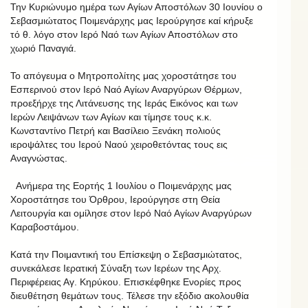
Την Κυριώνυμο ημέρα των Αγίων Αποστόλων 30 Ιουνίου ο
Σεβασμιώτατος Ποιμενάρχης μας Ιερούργησε καί κήρυξε
τό θ. λόγο στον Ιερό Ναό των Αγίων Αποστόλων στο
χωριό Παναγιά.
Το απόγευμα ο Μητροπολίτης μας χοροστάτησε του
Εσπερινού στον Ιερό Ναό Αγίων Αναργύρων Θέρμων,
προεξήρχε της Λιτάνευσης της Ιεράς Εικόνος και των
Ιερών Λειψάνων των Αγίων και τίμησε τους κ.κ.
Κωνσταντίνο Πετρή και Βασίλειο Ξενάκη πολιούς
ιεροψάλτες του Ιερού Ναού χειροθετόντας τους εις
Αναγνώστας.
Ανήμερα της Εορτής 1 Ιουλίου ο Ποιμενάρχης μας
Χοροστάτησε του Όρθρου, Ιερούργησε στη Θεία
Λειτουργία και ομίλησε στον Ιερό Ναό Αγίων Αναργύρων
Καραβοστάμου.
Κατά την Ποιμαντική του Επίσκεψη ο Σεβασμιώτατος,
συνεκάλεσε Ιερατική Σύναξη των Ιερέων της Αρχ.
Περιφέρειας Αγ. Κηρύκου. Επισκέφθηκε Ενορίες προς
διευθέτηση θεμάτων τους. Τέλεσε την εξόδιο ακολουθία