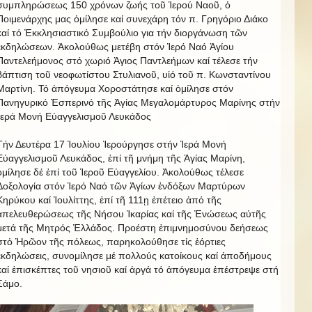
συμπληρώσεως 150 χρόνων ζωής τοῦ Ἱερού Ναοῦ, ὁ
Ποιμενάρχης μας ὁμίλησε καί συνεχάρη τόν π. Γρηγόριο Διάκο
καί τό Ἐκκλησιαστικό Συμβούλιο για τήν διοργάνωση τῶν
ἐκδηλώσεων. Ἀκολούθως μετέβη στόν Ἱερό Ναό Ἁγίου
Παντελεήμονος στό χωριό Ἁγιος Παντλεήμων καί τέλεσε τήν
βάπτιση τοῦ νεοφωτίστου Στυλιανοῦ, υἱό τοῦ π. Κωνσταντίνου
Μαρτίνη. Τό ἀπόγευμα Χοροστάτησε καί ὁμίλησε στόν
Πανηγυρικό Ἐσπερινό τῆς Ἁγίας Μεγαλομάρτυρος Μαρίνης στήν
Ἱερά Μονή Εὐαγγελισμοῦ Λευκάδος
Τήν Δευτέρα 17 Ἰουλίου Ἱερούργησε στήν Ἱερά Μονή
Εὐαγγελισμοῦ Λευκάδος, ἐπί τῆ μνήμη τῆς Ἁγίας Μαρίνη,
ὁμίλησε δέ ἐπί τοῦ Ἱεροῦ Εὐαγγελίου. Ἀκολούθως τέλεσε
Δοξολογία στόν Ἱερό Ναό τῶν Ἁγίων ἐνδόξων Μαρτύρων
Κηρύκου καί Ἰουλίττης, ἐπί τῆ 111ῃ ἐπέτειο ἀπό τῆς
ἀπελευθερώσεως τῆς Νήσου Ἰκαρίας καί τῆς Ἐνώσεως αὐτῆς
μετά τῆς Μητρός Ἑλλάδος. Προέστη ἐπιμνημοσύνου δεήσεως
στὀ Ἡρῶον τῆς πόλεως, παρηκολούθησε τίς ἑόρτιες
ἐκδηλώσεις, συνομίλησε μέ πολλούς κατοίκους καί ἀποδήμους
καί ἐπισκέπτες τοῦ νησιοῦ καί ἀργά τό ἀπόγευμα ἐπέστρεψε στή
Σάμο.