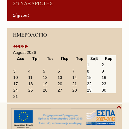
ΣΥΝΑΞΑΡΙΣΤΗΣ
Σήμερα:
P
P
N
N
ΗΜΕΡΟΛΟΓΙΟ
r
r
e
e
e
e
x
x
v
v
t
t
i
i
Y
M
August 2026
o
o
e
o
Δευ
Τρι
Τετ
Πεμ
Παρ
Σαβ
Κυρ
u
u
a
n
1
2
s
s
r
t
3
4
5
6
7
8
9
Y
M
h
10
11
12
13
14
15
16
e
o
17
18
19
20
21
22
23
a
n
24
25
26
27
28
29
30
r
t
31
h