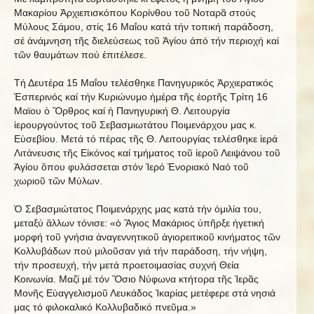
Μακαρίου Ἀρχιεπισκόπου Κορίνθου τοῦ Νοταρᾶ στούς
Μύλους Σάμου, στίς 16 Μαΐου κατά τήν τοπική παράδοση,
σέ ἀνάμνηση τῆς διελεύσεως τοῦ Ἁγίου ἀπό τήν περιοχή καί
τῶν θαυμάτων πού ἐπιτέλεσε.
Τή Δευτέρα 15 Μαΐου τελέσθηκε Πανηγυρικός Ἀρχιερατικός
Ἐσπερινός καί τήν Κυριώνυμο ἡμέρα τῆς ἑορτῆς Τρίτη 16
Μαϊου ὁ Ὂρθρος καί ἡ Πανηγυρική Θ. Λειτουργία
ἱερουργούντος τοῦ Σεβασμιωτάτου Ποιμενάρχου μας κ.
Εὐσεβίου. Μετά τό πέρας τῆς Θ. Λειτουργίας τελέσθηκε ἱερά
Λιτάνευσις τῆς Εἰκόνος καί τμήματος τοῦ ἱεροῦ Λειψάνου τοῦ
Ἁγίου ὃπου φυλάσσεται στόν Ἱερό Ἐνοριακό Ναό τοῦ
χωριοῦ τῶν Μύλων.
Ὁ Σεβασμιώτατος Ποιμενάρχης μας κατά τήν ὁμιλία του,
μεταξύ ἂλλων τόνισε: «ὁ Ἃγιος Μακάριος ὑπῆρξε ἡγετική
μορφή τοῦ γνήσια ἀναγεννητικοῦ ἁγιορειτικοῦ κινήματος τῶν
Κολλυβάδων πού μιλοῦσαν γιά τήν παράδοση, τήν νήψη,
τήν προσευχή, τήν μετά προετοιμασίας συχνή Θεία
Κοινωνία. Μαζί μέ τόν Ὃσιο Νύφωνα κτήτορα τῆς Ἱερᾶς
Μονῆς Εὐαγγελισμοῦ Λευκάδος Ἰκαρίας μετέφερε στά νησιά
μας τό φιλοκαλικό Κολλυβαδικό πνεῦμα.»