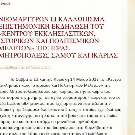
Tweet
ΝΕΟΜΑΡΤΥΡΩΝ ΕΓΚΑΛΛΩΠΙΣΜΑ.
ΕΠΙΣΤΗΜΟΝΙΚΗ ΕΚΔΗΛΩΣΗ ΤΟΥ
«ΚΕΝΤΡΟΥ ΕΚΚΛΗΣΙΑΣΤΙΚΩΝ,
ΙΣΤΟΡΙΚΩΝ ΚΑΙ ΠΟΛΙΤΙΣΜΙΚΩΝ
ΜΕΛΕΤΩΝ» ΤΗΣ ΙΕΡΑΣ
ΜΗΤΡΟΠΟΛΕΩΣ ΣΑΜΟΥ ΚΑΙ ΙΚΑΡΙΑΣ
Συντάχθηκε στις
18 Μαϊος 2017
.
Το Σάββατο 13 και την Κυριακή 14 Μαΐου 2017 το «Κέντρο
Εκκλησιαστικών, Ιστορικών και Πολιτισμικών Μελετών» της
Ιεράς Μητροπόλεως Σάμου και Ικαρίας, με την ευκαιρία του
εορτασμού της μνήμης του αγίου νεομάρτυρος Γεωργίου, του εν
Νέα Εφέσω αθλήσαντος, που έχει οριστεί να εορτάζεται την
Κυριακή της Σαμαρείτιδος εκάστου έτους, ο οποίος έχει ιδιαίτερη
σχέση καταγωγής με τη Σάμο, όπου βρίσκεται τμήμα της τιμίας
κάρας του και όπου υπάρχει ο μοναδικός ορθόδοξος
προσκυνηματικός ναός του, διοργάνωσε στο Καρλόβασι και
στην πόλη της Σάμου αντίστοιχα επιστημονική εκδήλωση,