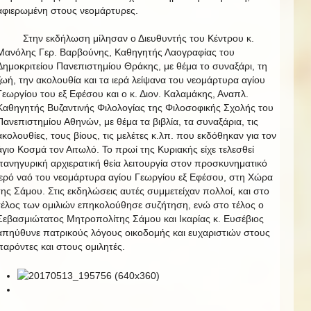
αφιερωμένη στους νεομάρτυρες.
Στην εκδήλωση μίλησαν ο Διευθυντής του Κέντρου κ.
Μανόλης Γερ. Βαρβούνης, Καθηγητής Λαογραφίας του
Δημοκριτείου Πανεπιστημίου Θράκης, με θέμα το συναξάρι, τη
ζωή, την ακολουθία και τα ιερά λείψανα του νεομάρτυρα αγίου
Γεωργίου του εξ Εφέσου και ο κ. Διον. Καλαμάκης, Αναπλ.
Καθηγητής Βυζαντινής Φιλολογίας της Φιλοσοφικής Σχολής του
Πανεπιστημίου Αθηνών, με θέμα τα βιβλία, τα συναξάρια, τις
ακολουθίες, τους βίους, τις μελέτες κ.λπ. που εκδόθηκαν για τον
άγιο Κοσμά τον Αιτωλό. Το πρωί της Κυριακής είχε τελεσθεί
πανηγυρική αρχιερατική θεία λειτουργία στον προσκυνηματικό
ιερό ναό του νεομάρτυρα αγίου Γεωργίου εξ Εφέσου, στη Χώρα
της Σάμου. Στις εκδηλώσεις αυτές συμμετείχαν πολλοί, και στο
τέλος των ομιλιών επηκολούθησε συζήτηση, ενώ στο τέλος ο
Σεβασμιώτατος Μητροπολίτης Σάμου και Ικαρίας κ. Ευσέβιος
απηύθυνε πατρικούς λόγους οικοδομής και ευχαριστιών στους
παρόντες και στους ομιλητές.