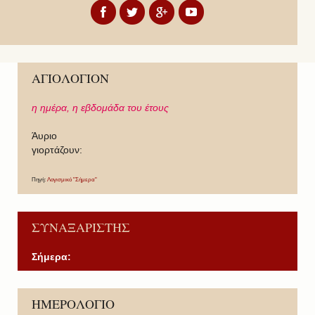
ΑΓΙΟΛΟΓΙΟΝ
η ημέρα,
η εβδομάδα του έτους
Άυριο
γιορτάζουν:
Πηγή:
Λογισμικό "Σήμερα"
ΣΥΝΑΞΑΡΙΣΤΗΣ
Σήμερα:
P
P
N
N
ΗΜΕΡΟΛΟΓΙΟ
r
r
e
e