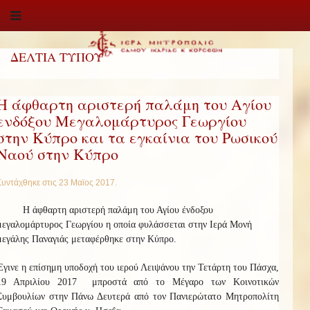
ΔΕΛΤΙΑ ΤΥΠΟΥ
Η άφθαρτη αριστερή παλάμη του Αγίου
ενδόξου Μεγαλομάρτυρος Γεωργίου
στην Κύπρο και τα εγκαίνια του Ρωσικού
Ναού στην Κύπρο
Συντάχθηκε στις
23 Μαϊος 2017
.
Η άφθαρτη αριστερή παλάμη του Αγίου ένδοξου
μεγαλομάρτυρος Γεωργίου η οποία φυλάσσεται στην Ιερά Μονή
μεγάλης Παναγιάς μεταφέρθηκε στην Κύπρο.
Έγινε η επίσημη υποδοχή του ιερού Λειψάνου την Τετάρτη του Πάσχα,
19 Απριλίου 2017 μπροστά από το Μέγαρο των Κοινοτικών
Συμβουλίων στην Πάνω Δευτερά από τον Πανιερώτατο Μητροπολίτη