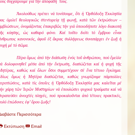
τούς συγχαίρουμε γιά τήν ἀπόφασή τους.
Ἀκολούθως πρέπει νά τονίσουμε, ὅτι ἡ Ὀρθόδοξη Ἐκκλησία
μας ὁμιλεῖ θεολογικῶς στεντορείᾳ τῇ φωνῇ, κατά τῶν ἐκτρώσεων –
ἀμβλώσεων, ὀνομάζοντας ἐπακριβῶς τήν γιά ὁποιοδήποτε λόγο διακοπή
τῆς κύησης, ὡς καθαρό φόνο. Καί τοῦτο διότι τό
ἔμβρυο εἶναι
ἄνθρωπος κανονικός, ἀφοῦ ἐξ ἄκρας συλλήψεως συνυπάρχει ἐν ζωῇ ἡ
ψυχή μέ τό σῶμα.
Πέρα ὅμως ἀπό τήν διάσωση ἑνός τοῦ ἀνθρώπου, πού ἔμελλε
νά δολοφονηθεῖ μέσα ἀπό τήν ἔκτρωση, διασώζεται καί ἡ ψυχή τῆς
Μητέρας, καθώς καί ὅλων ὅσοι συμμετέχουν σέ ἕνα τέτοιο ἔγκλημα.
Ἰδίως ὅμως ἡ Μητέρα διασώζεται, καθώς γνωρίζουμε πάμπολλες
περιπτώσεις, κατά τίς ὁποῖες ἡ Ὀρθόδοξη Ἐκκλησία μας καλεῖται μέ
τήν χάρη τῶν Ἱερῶν Μυστηρίων νά ἐπουλώσει ψυχικά τραύματα καί νά
θεραπεύσει ἀνοιχτές πληγές, πού προκαλοῦνται ἀπό τέτοιες πρακτικές,
πολύ ἐπώδυνες ἐφ’ ὅρου ζωῆς!
Διαβάστε Περισσότερα
Εκτύπωση
Email