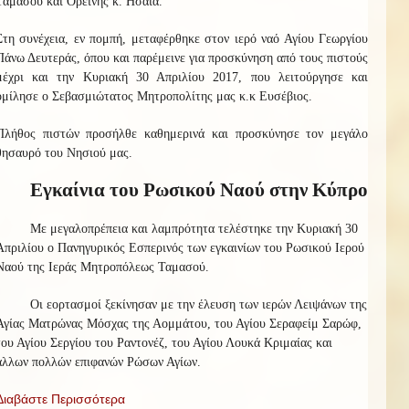
Ταμασού και Ορεινής κ. Ησαΐα.
Στη συνέχεια, εν πομπή, μεταφέρθηκε στον ιερό ναό Αγίου Γεωργίου
Πάνω Δευτεράς, όπου και παρέμεινε για προσκύνηση από τους πιστούς
μέχρι και την Κυριακή 30 Απριλίου 2017, που λειτούργησε και
ομίλησε ο Σεβασμιώτατος Μητροπολίτης μας κ.κ Ευσέβιος.
Πλήθος πιστών προσήλθε καθημερινά και προσκύνησε τον μεγάλο
θησαυρό του Νησιού μας.
Εγκαίνια του Ρωσικού Ναού στην Κύπρο
Με μεγαλοπρέπεια και λαμπρότητα τελέστηκε την Κυριακή 30
Απριλίου ο Πανηγυρικός Εσπερινός των εγκαινίων του Ρωσικού Ιερού
Ναού της Ιεράς Μητροπόλεως Ταμασού.
Οι εορτασμοί ξεκίνησαν με την έλευση των ιερών Λειψάνων της
Αγίας Ματρώνας Μόσχας της Αομμάτου, του Αγίου Σεραφείμ Σαρώφ,
του Αγίου Σεργίου του Ραντονέζ, του Αγίου Λουκά Κριμαίας και
άλλων πολλών επιφανών Ρώσων Αγίων.
Διαβάστε Περισσότερα