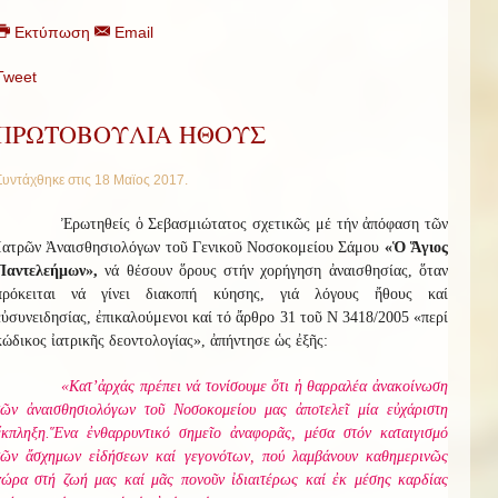
Εκτύπωση
Email
Tweet
ΠΡΩΤΟΒΟΥΛΙΑ ΗΘΟΥΣ
Συντάχθηκε στις
18 Μαϊος 2017
.
Ἐρωτηθείς ὁ Σεβασμιώτατος σχετικῶς μέ τήν ἀπόφαση τῶν
Ἰατρῶν Ἀναισθησιολόγων τοῦ Γενικοῦ Νοσοκομείου Σάμου
«Ὁ Ἅγιος
Παντελεήμων»,
νά θέσουν ὅρους στήν χορήγηση ἀναισθησίας, ὅταν
πρόκειται νά γίνει διακοπή κύησης, γιά λόγους ἤθους καί
εὐσυνειδησίας, ἐπικαλούμενοι καί τό ἄρθρο 31 τοῦ Ν 3418/2005 «περί
κώδικος ἰατρικῆς δεοντολογίας», ἀπήντησε ὡς ἐξῆς:
«Κατ’ἀρχάς πρέπει νά τονίσουμε ὅτι ἡ θαρραλέα ἀνακοίνωση
τῶν ἀναισθησιολόγων τοῦ Νοσοκομείου μας ἀποτελεῖ μία εὐχάριστη
ἔκπληξη.
Ἕνα ἐνθαρρυντικό σημεῖο ἀναφορᾶς, μέσα στόν καταιγισμό
τῶν ἄσχημων εἰδήσεων καί γεγονότων, πού λαμβάνουν καθημερινῶς
χώρα στή ζωή μας καί μᾶς πονοῦν ἰδιαιτέρως καί ἐκ μέσης καρδίας