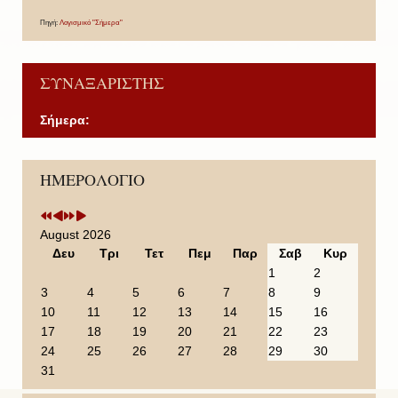
Πηγή:
Λογισμικό "Σήμερα"
ΣΥΝΑΞΑΡΙΣΤΗΣ
Σήμερα:
P
P
N
N
ΗΜΕΡΟΛΟΓΙΟ
r
r
e
e
e
e
x
x
v
v
t
t
i
i
Y
M
August 2026
o
o
e
o
Δευ
Τρι
Τετ
Πεμ
Παρ
Σαβ
Κυρ
u
u
a
n
1
2
s
s
r
t
3
4
5
6
7
8
9
Y
M
h
10
11
12
13
14
15
16
e
o
17
18
19
20
21
22
23
a
n
24
25
26
27
28
29
30
r
t
31
h