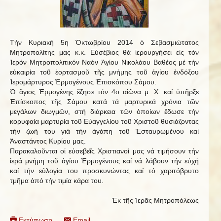
Τήν Κυριακή 5η Ὀκτωβρίου 2014 ὁ Σεβασμιώτατος
Μητροπολίτης μας κ.κ. Εὐσέβιος θά ἱερουργήσει εἰς τόν
Ἱερόν Μητροπολιτικόν Ναόν Ἁγίου Νικολάου Βαθέος μέ τήν
εὐκαιρία τοῦ ἑορτασμοῦ τῆς μνήμης τοῦ ἁγίου ἐνδόξου
Ἱερομάρτυρος Ἑρμογένους Ἐπισκόπου Σάμου.
Ὁ ἅγιος Ἑρμογένης ἔζησε τόν 4ο αἰῶνα μ. Χ. καί ὑπῆρξε
Ἐπίσκοπος τῆς Σάμου κατά τά μαρτυρικά χρόνια τῶν
μεγάλων διωγμῶν, στή διάρκεια τῶν ὁποίων ἔδωσε τήν
κορυφαία μαρτυρία τοῦ Εὐαγγελίου τοῦ Χριστοῦ θυσιάζοντας
τήν ζωή του γιά τήν ἀγάπη τοῦ Ἐσταυρωμένου καί
Ἀναστάντος Κυρίου μας.
Παρακαλοῦνται οἱ εὐσεβεῖς Χριστιανοί μας νά τιμήσουν τήν
ἱερά μνήμη τοῦ ἁγίου Ἑρμογένους καί νά λάβουν τήν εὐχή
καί τήν εὐλογία του προσκυνώντας καί τό χαριτόβρυτο
τμῆμα ἀπό τήν τιμία κάρα του.
Ἐκ τῆς Ἱερᾶς Μητροπόλεως
Εκτύπωση
Email