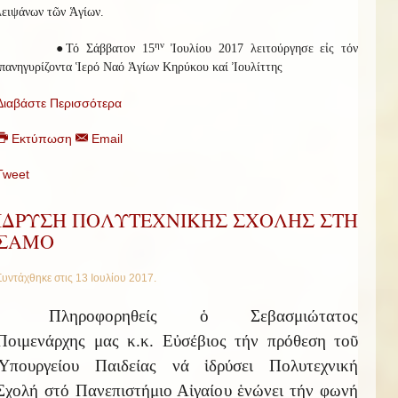
λειψάνων τῶν Ἁγίων.
ην
●Τό Σάββατον 15
Ἰουλίου 2017 λειτούργησε εἰς τόν
πανηγυρίζοντα Ἱερό Ναό Ἁγίων Κηρύκου καί Ἰουλίττης
Διαβάστε Περισσότερα
Εκτύπωση
Email
Tweet
ΙΔΡΥΣΗ ΠΟΛΥΤΕΧΝΙΚΗΣ ΣΧΟΛΗΣ ΣΤΗ
ΣΑΜΟ
Συντάχθηκε στις
13 Ιουλίου 2017
.
Πληροφορηθείς ὁ Σεβασμιώτατος
Ποιμενάρχης μας κ.κ. Εὐσέβιος τήν πρόθεση τοῦ
Ὑπουργείου Παιδείας νά ἱδρύσει Πολυτεχνική
Σχολή στό Πανεπιστήμιο Αἰγαίου ἑνώνει τήν φωνή