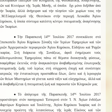
Κολλυβάδων Πατέρων τοῦ Κινήματος τῆς Φιλοκαλικῆς Ἀναγέννησης,
τῶν καί Κτιτόρων τῆς Ἱερᾶς Μονῆς, οἱ ὁποῖοι ὄχι μόνο διῆλθαν ἀπό
τήν Ἰκαρία, ἀλλά ἀνήγειραν καί τήν πλησίον τῶν χωρίων τους τήν
Ἱ.Μ.Εὐαγγελισμοῦ τῆς Θεοτόκου στήν περιοχή Λευκάδα Ἁγίου
Κηρύκου, ἡ ὁποία σύντομα κατέστη κέντρο πνευματικῆς ἀναγέννησης
τῶν Ἰκαρίων.
ην
●Τήν Παρασκευή 14
Ἰουλίου 2017 συνεκάλεσε στό
Ἐπισκοπεῖο Ἁγίου Κηρύκου Σύναξη τῶν Ἱερέων Ἐφημερίων καί τῶν
τριῶν Ἀρχιερατικῶν περιφερειῶν Ἁγίου Κηρύκου, Εὐδήλου καί Ῥαχῶν
Ἰκαρίας. Στή διάρκεια τῆς Συνάξεως, ἀφοῦ ἐνημέρωσε τούς
Αἰδεσιμωτάτους Ἐφημερίους πάνω σέ θέματα διοικητικῆς φύσεως,
ἀναφέρθηκε ἐκτενῶς στήν ἀναγκαιότητα ἀναβαθμισμένης ἐσωτερικῆς
πνευματικῆς ζωῆς τοῦ ἱερέως στή σύγχρονη ἐποχή καί συνέστησε
πατρικῶς τήν ἐντατικότερη προσπάθεια ὅλων, ὥστε καί ἡ ἱερουργία
τῶν θείων Μυστηρίων νά γίνεται κατά τάξιν καί εὐσχημόνως, ἀλλά καί
νά ἀναβαθμίζεται ἡ πνευματική ζωή καί παρουσία τῶν Κληρικῶν μας
ης
●Τό ἀπόγευμα τῆς Παρασκευῆς 14
Ἰουλίου 2017
χοροστάτησε στόν πανηγυρικό Ἑσπερινό στόν Ἱ. Ν. Ἁγίων ἐνδόξων
Μαρτύρων Κηρύκου καί Ἰουλίττης, Ἁγίου Κηρύκου Ἰκαρίας καί ἐν
συνεχείᾳ προέστη τῆς λιτανεύσεως τῆς ἱερᾶς Εἰκόνος καί τῶν