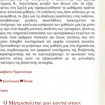
Γιώργος Κ. Αγγελινάρας μεταξύ των άλλων είπε τα εξής:
εφέτος στη Σχολή μας παρηκολούθησαν τα μαθήματα τριάντα
οκτώ συνολικά μαθητές. Οι επιδόσεις τους ήταν ανάλογες με τη
φιλομάθεια, το ζήλο και τις ιδιαίτερες ικανότητες ενός εκάστου.
Καταβάλουμε μεγάλες προσπάθειες προκειμένου να
επιτύχουμε την καλύτερη κατάρτιση των μαθητών μας όχι μόνο
ως προ στην ακριβή μουσική απόδοση των τροπαρίων, αλλά ως
προς την νοηματική κατανόηση των υμνογραφικών κειμένων τα
οποία είναι πράγματι δύσκολα για όλους εκείνους που δεν
έχουν διδαχθεί συστηματικά την αρχαία ελληνική γλώσσα.
Προσπαθούμε να μυήσουμε τους μαθητές μας στη σημασία και
τους συμβολισμούς του γραφικού συστήματος της Βυζαντινής
παρασημαντικής και να καλλιεργήσουμε το φωνητικό τους
ταλέντο ούτως ώστε να εξοικειωθούν με τις μελωδικές
εναλλαγές της βυζαντινής οκταηχίας.
Διαβάστε Περισσότερα
Εκτύπωση
Email
Tweet
Ο Μητροπολίτης μας κοντά στους