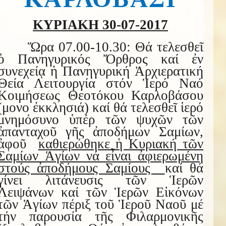
ΚΥΡΙΑΚΗ 30-07-2017
Ὥρα 07.00-10.30
:
Θά τελεσθεῖ
ὁ Πανηγυρικός Ὄρθρος καί ἐν
συνεχείᾳ ἡ Πανηγυρική Ἀρχιερατική
Θεία Λειτουργία
στόν Ἱερό Ναό
Κοιμήσεως Θεοτόκου Καρλοβάσου
(μονο ἐκκλησιά) καί θά τελεσθεῖ ἱερό
μνημόσυνο ὑπέρ τῶν ψυχῶν τῶν
ἀπανταχοῦ γῆς ἀποδήμων Σαμίων,
ἀφοῦ
καθιερώθηκε ἡ Κυριακή τῶν
Σαμίων Ἁγίων νά εἶναι ἀφιερωμένη
στούς ἀποδήμους Σαμίους
καί θά
γίνει λιτάνευσις τῶν Ἱερῶν
Λειψάνων καί τῶν Ἱερῶν Εἰκόνων
τῶν Ἁγίων πέριξ τοῦ Ἱεροῦ Ναοῦ μέ
τήν παρουσία τῆς Φιλαρμονικῆς