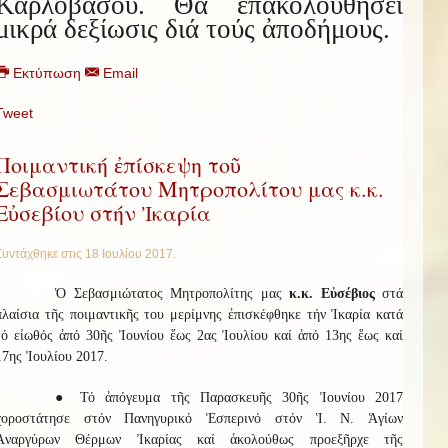
Καρλοβάσου. Θά ἐπακολουθήσει
μικρά δεξίωσις διά τούς ἀποδήμους.
Εκτύπωση
Email
Tweet
Ποιμαντική ἐπίσκεψη τοῦ
Σεβασμιωτάτου Μητροπολίτου μας κ.κ.
Εὐσεβίου στήν Ἰκαρία
Συντάχθηκε στις
18 Ιουλίου 2017
.
Ὁ Σεβασμιώτατος Μητροπολίτης μας
κ.κ. Εὐσέβιος
στά
πλαίσια τῆς ποιμαντικῆς του μερίμνης ἐπισκέφθηκε τήν Ἰκαρία κατά
τό εἰωθός ἀπό 30ῆς Ἰουνίου ἕως 2ας Ἰουλίου καί ἀπό 13ης ἕως καί
17ης Ἰουλίου 2017.
● Τό ἀπόγευμα τῆς Παρασκευῆς 30ῆς Ἰουνίου 2017
χοροστάτησε στόν Πανηγυρικό Ἑσπερινό στόν Ἱ. Ν. Ἁγίων
Ἀναργύρων Θέρμων Ἰκαρίας καί ἀκολούθως προεξῆρχε τῆς