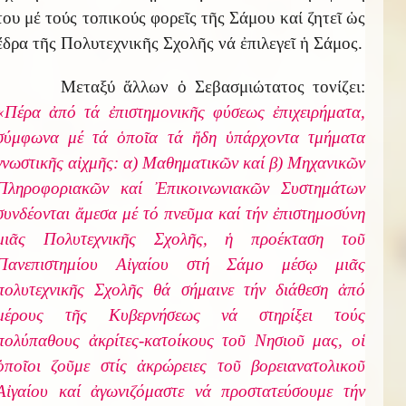
του μέ τούς τοπικούς φορεῖς τῆς Σάμου καί ζητεῖ ὡς
ἕδρα τῆς Πολυτεχνικῆς Σχολῆς νά ἐπιλεγεῖ ἡ Σάμος.
Μεταξύ ἅλλων ὁ Σεβασμιώτατος τονίζει:
«Πέρα ἀπό τά ἐπιστημονικῆς φύσεως ἐπιχειρήματα,
σύμφωνα μέ τά ὁποῖα τά ἤδη ὑπάρχοντα τμήματα
γνωστικῆς αἰχμῆς: α) Μαθηματικῶν καί β) Μηχανικῶν
Πληροφοριακῶν καί Ἐπικοινωνιακῶν Συστημάτων
συνδέονται ἄμεσα μέ τό πνεῦμα καί τήν ἐπιστημοσύνη
μιᾶς Πολυτεχνικῆς Σχολῆς, ἡ προέκταση τοῦ
Πανεπιστημίου Αἰγαίου στή Σάμο μέσῳ μιᾶς
πολυτεχνικῆς Σχολῆς θά σήμαινε τήν διάθεση ἀπό
μέρους τῆς Κυβερνήσεως νά στηρίξει τούς
πολύπαθους ἀκρίτες-κατοίκους τοῦ Νησιοῦ μας, οἱ
ὁποῖοι ζοῦμε στίς ἀκρώρειες τοῦ βορειανατολικοῦ
Αἰγαίου καί ἀγωνιζόμαστε νά προστατεύσουμε τήν