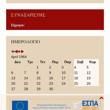
ΣΥΝΑΞΑΡΙΣΤΗΣ
Σήμερα:
P
P
N
N
ΗΜΕΡΟΛΟΓΙΟ
r
r
e
e
e
e
x
x
v
v
t
t
i
i
Y
M
April 1964
o
o
e
o
Δευ
Τρι
Τετ
Πεμ
Παρ
Σαβ
Κυρ
u
u
a
n
1
2
3
4
5
s
s
r
t
6
7
8
9
10
11
12
Y
M
h
13
14
15
16
17
18
19
e
o
20
21
22
23
24
25
26
a
n
27
28
29
30
r
t
h