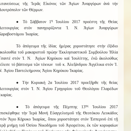
λιτανεύσεως τῆς Ἱερᾶς Εἰκόνος τῶν Ἁγίων Ἀναργύρων ἀνά τήν
Λουτρόπολιν τῶν Θέρμων.
η
● Τό Σάββατον 1
Ἰουλίου 2017 προέστη τῆς Θείας
Λειτουργίας στόν πανηγυρίζοντα Ἱ. Ν. Ἁγίων Ἀναργύρων
Καραβοστάμου Ἰκαρίας.
Τό ἀπόγευμα τῆς ἰδίας ἡμέρας χοροστάτησε στήν ἐξόδιο
ἀκολουθία τοῦ μακαριστοῦ πρώην Ἐκκλησιαστικοῦ Συμβούλου Ἠλία
Τσαντέ στόν Ἱ. Ν. Ἁγίων Κηρύκου καί Ἰουλίττης, ἐνῶ ἀκολούθως
τέλεσε τό βάπτισμα τῶν τέκνων τοῦ κ. Ἀλεξάνδρου Ἀγγέλικα στόν Ἱ.
Ν. Ἁγίου Παντελεήμονος Ἁγίου Κηρύκου Ἰκαρίας.
● Τήν Κυριακή 2α Ἰουλίου 2017 προεξῆρθε τῆς θείας
Λειτουργίας στόν Ἱ. Ν. Ἁγίου Γρηγορίου τοῦ Θεολόγου Γλαρέδων
Ἰκαρίας.
ης
● Τό ἀπόγευμα τῆς Πέμπτης 13
Ἰουλίου 2017
ἐπισκέφθηκε τήν Ἱερά Μονή Εὐαγγελισμοῦ τῆς Θεοτόκου Λευκάδος
στόν Ἅγιο Κήρυκο Ἰκαρίας, ὅπου χοροστάτησε στόν Ἑσπερινό ἐπί τῇ
ἱερᾷ μνήμῃ τοῦ Ὁσίου Νικοδήμου τοῦ Ἁγιορείτου, ἐκ τῶν κορυφαίων