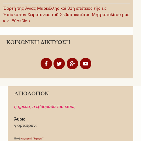
Ἑορτὴ τῆς Ἁγίας Μαρκέλλης καὶ 31η ἐπέτειος τῆς εἰς
Ἐπίσκοπον Χειροτονίας τοῦ Σεβασμιωτάτου Μητροπολίτου μας
κ.κ. Εὐσεβίου
ΚΟΙΝΩΝΙΚΗ ΔΙΚΤΥΩΣΗ
ΑΓΙΟΛΟΓΙΟΝ
η ημέρα,
η εβδομάδα του έτους
Άυριο
γιορτάζουν:
Πηγή:
Λογισμικό "Σήμερα"