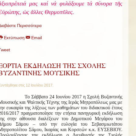
ἀξιοπρέπειά μας καί νά φυλάξουμε τά σύνορα τῆς
Εὐρώπης, ὡς ἄλλες
Θερμοπῦλες.
Διαβάστε Περισσότερα
Εκτύπωση
Email
Tweet
ΕΟΡΤΙΑ ΕΚΔΗΛΩΣΗ ΤΗΣ ΣΧΟΛΗΣ
ΒΥΖΑΝΤΙΝΗΣ ΜΟΥΣΙΚΗΣ
Συντάχθηκε στις
12 Ιουλίου 2017
.
Το Σάββατο 24 Ιουνίου 2017 η Σχολή Βυζαντινής
Μουσικής και Ψαλτικής Τέχνης της Ιεράς Μητροπόλεως μας με
την ευκαιρία της λήξεως των μαθημάτων του διδακτικού έτους
2016/2017 πραγματοποίησε την ετήσια πανηγυρική εκδήλωση
της στην αίθουσα διαλέξεων του Δημοτικού Μεγάρου του
Δήμου Σάμου – υπό την ευλογία του Σεβασμιωτάτου
Μητροπολίτου Σάμου, Ικαρίας και Κορσεών κ.κ. ΕΥΣΕΒΙΟΥ.
Προλογίζοντας την εκδήλωση ο Διευθυντής της Σχολής