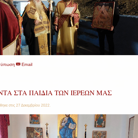
τύπωση
Email
ΝΤΑ ΣΤΑ ΠΑΙΔΙΑ ΤΩΝ ΙΕΡΕΩΝ ΜΑΣ
θηκε στις
27 Δεκεμβρίου 2022
.