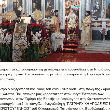
μπρότητα καί ἐκκλησιαστική μεγαλοπρέπεια ἐορτάσθηκε στα Νησιά μας
τική ἐορτή τῶν Χριστουγέννων, μέ πλήθος κόσμου στή Σάμο τήν Ἰκαρί
Φούρνους.
ντρο ὁ Μητροπολιτικός Ναός τοῦ Ἁγίου Νικολάου+ στή πόλη τῆς Σάμο
μιώτατος Ποιμενάρχης μας χοροστάτησε στον Μέγα Ἑσπερινό τῶν
ουγέννων, στόν Ὂρθρο τῆς Ἐορτῆς καί Ἱερούργησε στή Χριστουγεννιάτ
Λειτουργία, μετά τό εὐαγγέλιο ἀνεγνώσθη ἡ “ΠΑΤΡΙΑΡΧΙΚΗ ΑΠΟΔΕΙΞΙΣ
ΧΡΙΣΤΟΥΓΕΝΝΟΙΣ” τοῦ Οἰκουμενικοῦ Πατριάρχου κ.κ. Βαρθολομαίου κ