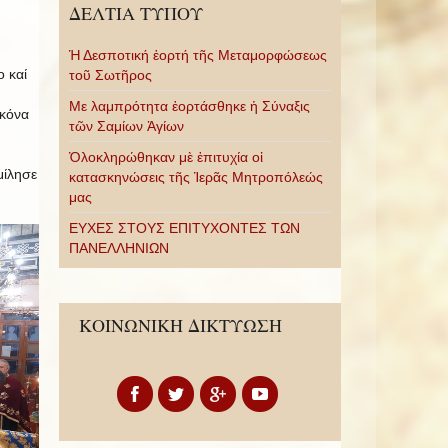
ΔΕΛΤΙΑ ΤΥΠΟΥ
Ἡ Δεσποτική ἑορτή τῆς Μεταμορφώσεως
 καί
τοῦ Σωτῆρος
Με λαμπρότητα ἑορτάσθηκε ἡ Σύναξις
ἰκόνα
τῶν Σαμίων Ἁγίων
Ὁλοκληρώθηκαν μὲ ἐπιτυχία οἱ
μίλησε
κατασκηνώσεις τῆς Ἱερᾶς Μητροπόλεώς
μας
ΕΥΧΕΣ ΣΤΟΥΣ ΕΠΙΤΥΧΟΝΤΕΣ ΤΩΝ
ΠΑΝΕΛΛΗΝΙΩΝ
ΚΟΙΝΩΝΙΚΗ ΔΙΚΤΥΩΣΗ