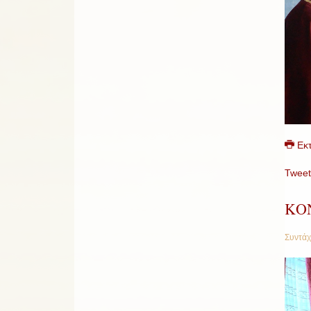
Εκ
Tweet
ΚΟ
Συντάχ