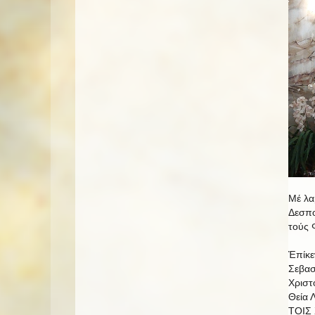
Μέ λα
Δεσπο
τούς 
Ἐπίκε
Σεβασ
Χριστ
Θεία 
ΤΟΙΣ 