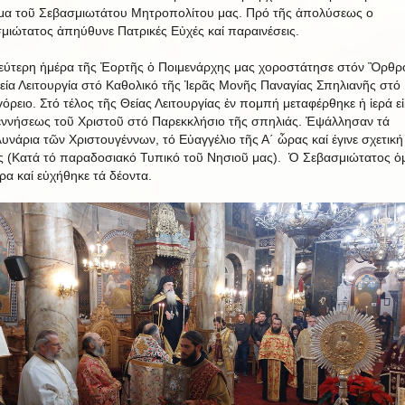
α τοῦ Σεβασμιωτάτου Μητροπολίτου μας. Πρό τῆς ἀπολύσεως ο
μιώτατος ἀπηύθυνε Πατρικές Εὐχές καί παραινέσεις.
εύτερη ἡμέρα τῆς Ἐορτῆς ὁ Ποιμενάρχης μας χοροστάτησε στόν Ὂρθρο
εία Λειτουργία στό Καθολικό τῆς Ἱερᾶς Μονῆς Παναγίας Σπηλιανῆς στό
όρειο. Στό τέλος τῆς Θείας Λειτουργίας ἐν πομπή μεταφέρθηκε ἡ ἱερά ε
εννήσεως τοῦ Χριστοῦ στό Παρεκκλήσιο τῆς σπηλιάς. Ἐψάλλησαν τά
υνάρια τῶν Χριστουγέννων, τό Εὑαγγέλιο τῆς Α΄ ὧρας καί έγινε σχετική
ς (Κατά τό παραδοσιακό Τυπικό τοῦ Νησιοῦ μας). Ὁ Σεβασμιώτατος ὁ
ιρα καί εὑχήθηκε τά δέοντα.