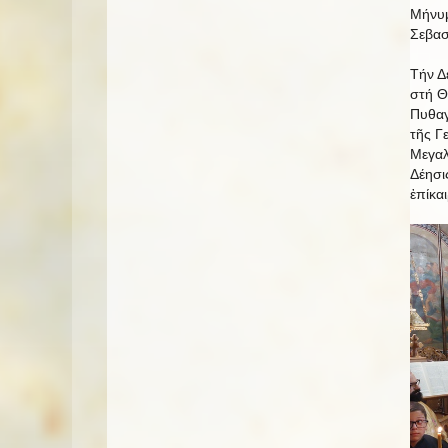
Μήνυμ
Σεβασ
Τήν Δ
στή Θ
Πυθαγ
τῆς Γ
Μεγαλ
Δέησι
ἐπίκα