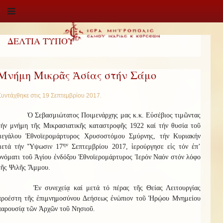
ΔΕΛΤΙΑ ΤΥΠΟΥ
Μνήμη Μικρᾶς Ἀσίας στήν Σάμο
Συντάχθηκε στις
19 Σεπτεμβρίου 2017
.
Ὁ Σεβασμιώτατος Ποιμενάρχης μας κ.κ. Εὐσέβιος τιμῶντας
τήν μνήμη τῆς Μικρασιατικῆς καταστροφῆς 1922 καί τήν θυσία τοῦ
μεγάλου Ἐθνοϊερομάρτυρος Χρυσοστόμου Σμύρνης, τήν Κυριακήν
ην
μετά τήν Ὕψωσιν 17
Σεπτεμβρίου 2017, ἱερούργησε εἰς τόν ἐπ’
ὀνόματι τοῦ Ἁγίου ἐνδόξου Ἐθνοϊερομάρτυρος Ἱερόν Ναόν στόν λόφο
τῆς Ψιλῆς Ἄμμου.
Ἐν συνεχείᾳ καί μετά τό πέρας τῆς Θείας Λειτουργίας
προέστη τῆς ἐπιμνημοσύνου Δεήσεως ἐνώπιον τοῦ Ἡρῴου Μνημείου
παρουσίᾳ τῶν Ἀρχῶν τοῦ Νησιοῦ.