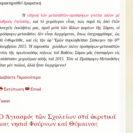
χαρακτηρισθεῖ δραματική.
Ἡ
εἰσροή τῶν μεταναστῶν-προσφύγων γίνεται πλέον μέ
ρυθμούς ἐπέλασης
, καί τό χειρότερον εἶναι, πώς παρά τίς ἀπό ἐτῶν
συνεχεῖς ἐκκλήσεις μας, ὁμοῦ μετά τῶν ἄλλων φορέων τῆς Σάμου, οἱ
πρόσφυγες-μετανᾶστες δέν εἶναι διερχόμενοι, ὅπως ὑπεγραμμίσαμε, ὡς
ην
θά ἐνθυμεῖσθε, καί εἰς τήν ὑφ’ Ὑμῶν συγκληθεῖσαν Σύσκεψιν τήν 6
Νοεμβρίου 2015. Ἡ παρουσία χιλιάδων πλέον προσφύγων-μεταναστῶν
ἐντός τῆς πρωτευούσης πόλεως τοῦ Βαθέος Σάμου μᾶς ἐπαναφέρει εἰς
κατάστασιν χειροτέραν αὐτῆς τοῦ 2015. Τότε οἱ Πρόσφυγες-Μετανᾶστες
ἦταν μέν πολλοί, ἀλλά ἦταν διερχόμενοι!
Διαβάστε Περισσότερα
Εκτύπωση
Email
Tweet
Ὁ Ἁγιασμός τῶν Σχολείων στά ἀκριτικά
μας νησιά Φούρνων καί Θύμαινας