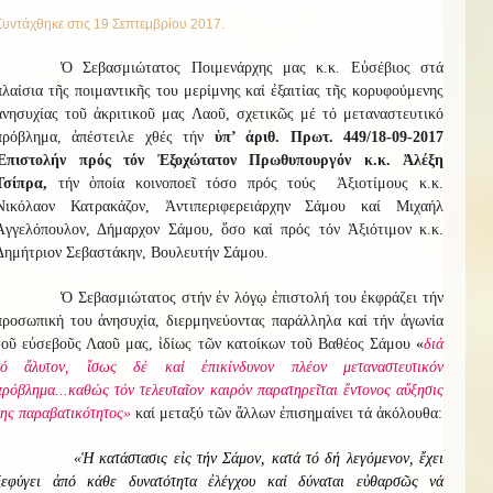
Συντάχθηκε στις
19 Σεπτεμβρίου 2017
.
Ὁ Σεβασμιώτατος Ποιμενάρχης μας κ.κ. Εὐσέβιος στά
πλαίσια τῆς ποιμαντικῆς του μερίμνης καί ἐξαιτίας τῆς κορυφούμενης
ἀνησυχίας τοῦ ἀκριτικοῦ μας Λαοῦ, σχετικῶς μέ τό μεταναστευτικό
πρόβλημα, ἀπέστειλε χθές τήν
ὑπ’ ἀριθ. Πρωτ. 449/18-09-2017
Ἐπιστολήν
πρός τόν Ἐξοχώτατον Πρωθυπουργόν κ.κ. Ἀλέξη
Τσίπρα,
τήν ὁποία κοινοποεῖ τόσο πρός τούς Ἀξιοτίμους κ.κ.
Νικόλαον Κατρακάζον, Ἀντιπεριφερειάρχην Σάμου καί Μιχαήλ
Ἀγγελόπουλον, Δήμαρχον Σάμου, ὅσο καί πρός τόν Ἀξιότιμον κ.κ.
Δημήτριον Σεβαστάκην, Βουλευτήν Σάμου.
Ὁ Σεβασμιώτατος στήν ἐν λόγῳ ἐπιστολή του ἐκφράζει τήν
προσωπική του ἀνησυχία, διερμηνεύοντας παράλληλα καί τήν ἀγωνία
τοῦ εὐσεβοῦς Λαοῦ μας, ἰδίως τῶν κατοίκων τοῦ Βαθέος Σάμου
«
διά
τό ἄλυτον, ἴσως δέ καί ἐπικίνδυνον πλέον μεταναστευτικόν
πρόβλημα...καθώς τόν τελευταῖον καιρόν παρατηρεῖται ἔντονος αὔξησις
της παραβατικότητος»
καί μεταξύ τῶν ἄλλων ἐπισημαίνει τά ἀκόλουθα:
«Ἡ κατάστασις εἰς τήν Σάμον, κατά τό δή λεγόμενον, ἔχει
ξεφύγει ἀπό κάθε δυνατότητα ἐλέγχου καί δύναται εὐθαρσῶς νά