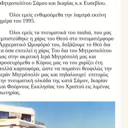
Μητροπολίτου Σάμου και Ικαρίας κ.κ Ευσεβίου.
Όλοι εμείς ενθυμούμεθα την λαμπρά εκείνη
ημέρα του 1995.
Όλοι εμείς τα πνευματικά του παιδιά, που μας
εμπιστεύθηκε η χάρις του Θεού στο πνευματέμφορο
Αρχιερατικό Ωμοφόριό του, δοξάζουμε το Θεό δια
τα όσα επιτελεί η χάρις Του δια του Μητροπολίτου
μας στην ακριτική Ιερά Μητρόπολή μας και
προσευχόμεθα ο Κύριος μας να του χαρίζει έτη
πολλά καρποφόρα, ώστε να πομαίνει θεοφιλώς την
Ιεράν Μητρόπολίν μας και πηδαλιουχεί επιτυχώς
την πνευματική ολκάδα της κατά Σάμον, Ικαρίαν
και Φούρνους Εκκλησίας του Χριστού εις λιμένας
σωτηρίας.