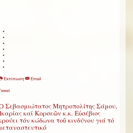
Εκτύπωση
Email
Tweet
Ὁ Σεβασμιώτατος Μητροπολίτης Σάμου,
Ἰκαρίας καί Κορσεῶν κ.κ. Εὐσέβιος
κρούει τόν κώδωνα τοῦ κινδύνου γιά τό
μεταναστευτικό