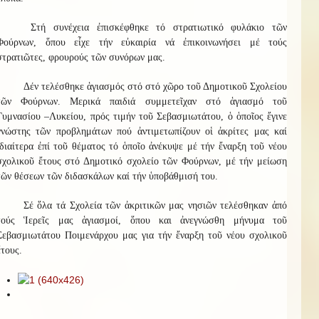
Στή συνέχεια ἐπισκέφθηκε τό στρατιωτικό φυλάκιο τῶν
Φούρνων, ὅπου εἶχε τήν εὐκαιρία νά ἐπικοινωνήσει μέ τούς
στρατιῶτες, φρουρούς τῶν συνόρων μας.
Δέν τελέσθηκε ἁγιασμός στό στό χῶρο τοῦ Δημοτικοῦ Σχολείου
τῶν Φούρνων. Μερικά παιδιά συμμετεῖχαν στό ἁγιασμό τοῦ
Γυμνασίου –Λυκείου, πρός τιμήν τοῦ Σεβασμιωτάτου, ὁ ὁποῖος ἔγινε
γνώστης τῶν προβλημάτων πού ἀντιμετωπίζουν οἱ ἀκρίτες μας καί
ἰδιαίτερα ἐπί τοῦ θέματος τό ὁποῖο ἀνέκυψε μέ τήν ἔναρξη τοῦ νέου
σχολικοῦ ἔτους στό Δημοτικό σχολείο τῶν Φούρνων, μέ τήν μείωση
τῶν θέσεων τῶν διδασκάλων καί τήν ὑποβάθμισή του.
Σέ ὅλα τά Σχολεία τῶν ἀκριτικῶν μας νησιῶν τελέσθηκαν ἀπό
τούς Ἱερεῖς μας ἁγιασμοί, ὅπου και ἀνεγνώσθη μήνυμα τοῦ
Σεβασμιωτάτου Ποιμενάρχου μας για τήν ἔναρξη τοῦ νέου σχολικοῦ
ἔτους.