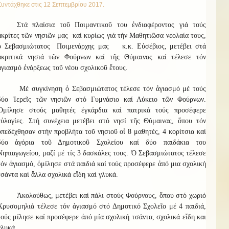
Συντάχθηκε στις
12 Σεπτεμβρίου 2017
.
Στά πλαίσια τοῦ Ποιμαντικοῦ του ἐνδιαφέροντος γιά τούς
ἀκρίτες τῶν νησιῶν μας καί κυρίως γιά τήν Μαθητιῶσα νεολαία τους,
ὁ Σεβασμιώτατος Ποιμενάρχης μας κ.κ. Εὐσέβιος, μετέβει στά
ἀκριτικά νησιά τῶν Φούρνων καί τῆς Θύμαινας καί τέλεσε τόν
ἁγιασμό ἐνάρξεως τοῦ νέου σχολικοῦ ἔτους.
Μέ συγκίνηση ὁ Σεβασμιώτατος τέλεσε τόν ἁγιασμό μέ τούς
δύο Ἱερεῖς τῶν νησιῶν στό Γυμνάσιο καί Λύκειο τῶν Φούρνων.
Ὁμίλησε στούς μαθητές ἐγκάρδια καί πατρικά τούς προσέφερε
εὐλογίες. Στή συνέχεια μετέβει στό νησί τῆς Θύμαινας, ὅπου τόν
ὑπεδέχθησαν στήν προβλήτα τοῦ νησιοῦ οἱ 8 μαθητές, 4 κορίτσια καί
δύο ἀγόρια τοῦ Δημοτικοῦ Σχολείου καί δύο παιδάκια του
Νηπιαγωγείου, μαζί μέ τίς 3 δασκάλες τους. Ὁ Σεβασμιώτατος τέλεσε
τόν ἁγιασμό, ὁμίλησε στά παιδιά καί τούς προσέφερε ἀπό μια σχολική
τσάντα καί ἄλλα σχολικά εἴδη καί γλυκά.
Ἀκολούθως, μετέβει καί πάλι στούς Φούρνους, ὅπου στό χωριό
Χρυσομηλιά τέλεσε τόν ἁγιασμό στό Δημοτικό Σχολεῖο μέ 4 παιδιά,
τούς μίλησε καί προσέφερε ἀπό μία σχολική τσάντα, σχολικά εἴδη και
γλυκά.