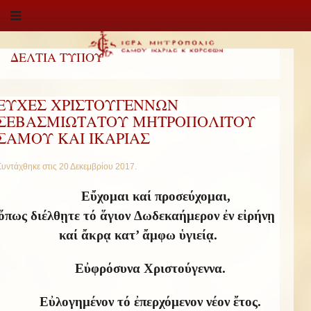
ΔΕΛΤΙΑ ΤΥΠΟΥ
ΕΥΧΕΣ ΧΡΙΣΤΟΥΓΕΝΝΩΝ
ΣΕΒΑΣΜΙΩΤΑΤΟΥ ΜΗΤΡΟΠΟΛΙΤΟΥ
ΣΑΜΟΥ ΚΑΙ ΙΚΑΡΙΑΣ
Συντάχθηκε στις
20 Δεκεμβρίου 2017
.
Εὔχομαι
καί
προσεύχομαι
,
ὅπως
διέλθῃτε
τό
ἅγιον
Δωδεκαήμερον
ἐν
εἰρήνῃ
καί
ἄκρᾳ
κατ
’
ἄμφω
ὑγιείᾳ
.
Εὐφρόσυνα Χριστούγεννα.
Εὐλογημένον τό ἐπερχόμενον νέον ἔτος.