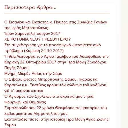
Περισσότερα Άρθρα...
Ο Σισανίου και Σιατίστης κ. Πάυλος στις Συνάξεις Γονέων
της Ιεράς Μητροπόλεως.
Ἱερόν Σαρανταλείτουργον 2017
ΧΕΙΡΟΤΟΝΙΑ ΝΕΟΥ ΠΡΕΣΒΥΤΕΡΟΥ
Στη συγκέντρωση για το προσφυγικό -μεταναστευτικό
πρόβλημα (Κυριακή 22-10-2017)
Ἡ θεία Λειτουργία τοῦ Ἁγίου Ἰακώβου τοῦ Ἀδελφοθέου τήν
Κυριακή 22 Ὀκτωβρίου 2017 στήν Ἱερά Μονή Ζωοδόχου
Πηγῆς Σάμου
Μνήμη Μικρᾶς Ἀσίας στήν Σάμο
Ὁ Σεβασμιώτατος Μητροπολίτης Σάμου, Ἰκαρίας καί
Κορσεῶν κ.κ. Εὐσέβιος κρούει τόν κώδωνα τοῦ κινδύνου
γιά τό μεταναστευτικό
Ὁ Ἁγιασμός τῶν Σχολείων στά ἀκριτικά μας νησιά
Φούρνων καί Θύμαινας
Συμπληρώθησαν 22 χρόνια Θεοφιλούς ποιμαντορίας του
Σεβασμιωτάτου Μητροπολίτου μας
Εκατοντάδες πιστοί στην ιστορική Ιερά Μονή Αγίας Ζώνης
Σάμου