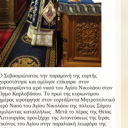
Ο Σεβασμιώτατος την παραμονή της εορτής
χοροστάτησε και ομίλησε επίκαιρα στον
πανηγυρίζοντα ιερό ναού του Αγίου Νικολάου στον
Όρμο Καρλοβάσου. Το πρωί της κυριωνύμου
ημέρας ιερούργησε στον εορτάζοντα Μητροπολιτικό
Ιερό Ναού του Αγίου Νικολάου της πόλεως Σάμου
ομιλώντας καταλλήλως . Μετά το πέρας της Θείας
Λειτουργίας προεξήρχε της λιτανεύσεως της Ιεράς
εικόνος του Αγίου στην παραλιακή λεωφόρο της