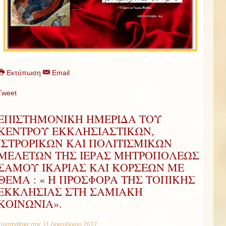
Εκτύπωση
Email
Tweet
ΕΠΙΣΤΗΜΟΝΙΚΗ ΗΜΕΡΙΔΑ ΤΟΥ
ΚΕΝΤΡΟΥ ΕΚΚΛΗΣΙΑΣΤΙΚΩΝ,
ΙΣΤΡΟΡΙΚΩΝ ΚΑΙ ΠΟΛΙΤΙΣΜΙΚΩΝ
ΜΕΛΕΤΩΝ ΤΗΣ ΙΕΡΑΣ ΜΗΤΡΟΠΟΛΕΩΣ
ΣΑΜΟΥ ΙΚΑΡΙΑΣ ΚΑΙ ΚΟΡΣΕΩΝ ΜΕ
ΘΕΜΑ : « Η ΠΡΟΣΦΟΡΑ ΤΗΣ ΤΟΠΙΚΗΣ
ΕΚΚΛΗΣΙΑΣ ΣΤΗ ΣΑΜΙΑΚΗ
ΚΟΙΝΩΝΙΑ».
Συντάχθηκε στις
11 Δεκεμβρίου 2017
.