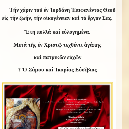
Τήν χάριν τοῦ ἐν Ἰορδάνη Ἐπιφανέντος Θεοῦ
εἰς τήν ζωήν, τήν οἰκογένειαν καί τό ἔργον Σας.
Ἔτη πολλά καί εὐλογημένα.
Μετά τῆς ἐν Χριστῷ τεχθέντι ἀγάπης
καί πατρικῶν εὐχῶν
† Ὁ Σάμου καί Ἰκαρίας Εὐσέβιος