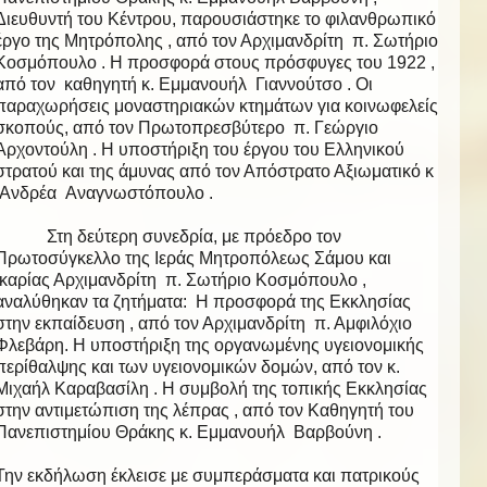
Διευθυντή του Κέντρου, παρουσιάστηκε το φιλανθρωπικό
έργο της Μητρόπολης , από τον Αρχιμανδρίτη π. Σωτήριο
Κοσμόπουλο . Η προσφορά στους πρόσφυγες του 1922 ,
από τον καθηγητή κ. Εμμανουήλ Γιαννούτσο . Οι
παραχωρήσεις μοναστηριακών κτημάτων για κοινωφελείς
σκοπούς, από τον Πρωτοπρεσβύτερο π. Γεώργιο
Αρχοντούλη . Η υποστήριξη του έργου του Ελληνικού
στρατού και της άμυνας από τον Απόστρατο Αξιωματικό κ
.Ανδρέα Αναγνωστόπουλο .
Στη δεύτερη συνεδρία, με πρόεδρο τον
Πρωτοσύγκελλο της Ιεράς Μητροπόλεως Σάμου και
Ικαρίας Αρχιμανδρίτη π. Σωτήριο Κοσμόπουλο ,
αναλύθηκαν τα ζητήματα: Η προσφορά της Εκκλησίας
στην εκπαίδευση , από τον Αρχιμανδρίτη π. Αμφιλόχιο
Φλεβάρη. Η υποστήριξη της οργανωμένης υγειονομικής
περίθαλψης και των υγειονομικών δομών, από τον κ.
Μιχαήλ Καραβασίλη . Η συμβολή της τοπικής Εκκλησίας
στην αντιμετώπιση της λέπρας , από τον Καθηγητή του
Πανεπιστημίου Θράκης κ. Εμμανουήλ Βαρβούνη .
Την εκδήλωση έκλεισε με συμπεράσματα και πατρικούς