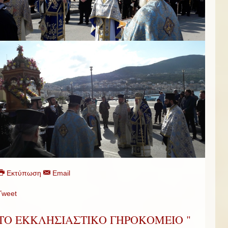
Εκτύπωση
Email
Tweet
TO EKKΛΗΣΙΑΣΤΙΚΟ ΓΗΡΟΚΟΜΕΙΟ "