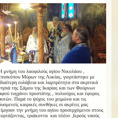
Η μνήμη του λαοφιλούς αγίου Νικολάου ,
επισκόπου Μύρων της Λυκίας, γιορτάστηκε με
ιδιαίτερη ευλάβεια και λαμπρότητα στα ακριτικά
νησιά της Σάμου της Ικαρίας και των Φούρνων
αφού τυγχάνει προστάτης , πολιούχος και έφορος
αυτών. Παρά το ψύχος του χειμώνα και τις
δυσμενείς καιρικές συνθήκες οι ακρίτες μας
τίμησαν την μνήμη του αγίου προσερχόμενοι στους
εορτάζοντας, τριάκοντα και πλέον ,Ιερούς ναούς