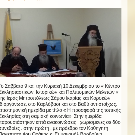
Το Σάββατο 9 και την Κυριακή 10 Δεκεμβρίου το « Κέντρο
Εκκλησιαστικών, Ιστορικών και Πολιτισμικών Μελετών «
της Ιεράς Μητροπόλεως Σάμου Ικαρίας και Κορσεών
διοργάνωσε, στο Καρλόβασι και στο Βαθύ αντιστοίχως,
επιστημονική ημερίδα με τίτλο « Η προσφορά της τοπικής
Εκκλησίας στη σαμιακή κοινωνία». Στην ημερίδα
παρουσιάστηκαν επτά ανακοινώσεις , χωρισμένες σε δύο
συνεδρίες . στην πρώτη , με πρόεδρο τον Καθηγητή
Πανεπιστημίου Θράκης κ. Εμμανουήλ Βαρβούνη ,