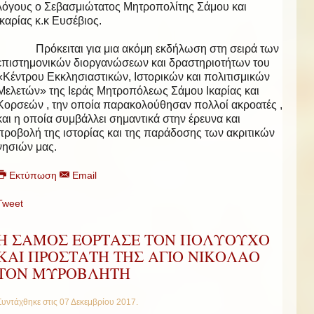
λόγους ο Σεβασμιώτατος Μητροπολίτης Σάμου και
Ικαρίας κ.κ Ευσέβιος.
Πρόκειται για μια ακόμη εκδήλωση στη σειρά των
επιστημονικών διοργανώσεων και δραστηριοτήτων του
«Κέντρου Εκκλησιαστικών, Ιστορικών και πολιτισμικών
Μελετών» της Ιεράς Μητροπόλεως Σάμου Ικαρίας και
Κορσεών , την οποία παρακολούθησαν πολλοί ακροατές ,
και η οποία συμβάλλει σημαντικά στην έρευνα και
προβολή της ιστορίας και της παράδοσης των ακριτικών
νησιών μας.
Εκτύπωση
Email
Tweet
Η ΣΑΜΟΣ ΕΟΡΤΑΣΕ ΤΟΝ ΠΟΛΥΟΥΧΟ
ΚΑΙ ΠΡΟΣΤΑΤΗ ΤΗΣ ΑΓΙΟ ΝΙΚΟΛΑΟ
ΤΟΝ ΜΥΡΟΒΛΗΤΗ
Συντάχθηκε στις
07 Δεκεμβρίου 2017
.