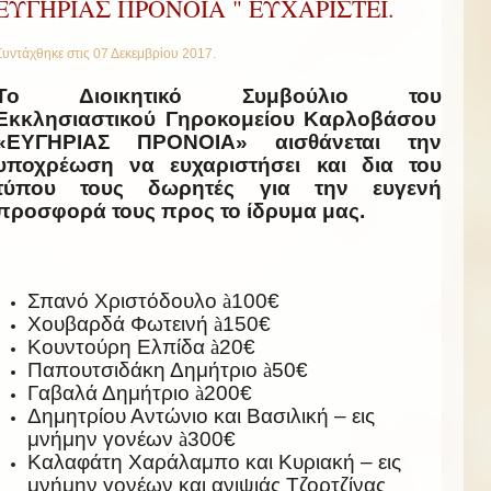
ΕΥΓΗΡΙΑΣ ΠΡΟΝΟΙΑ " ΕΥΧΑΡΙΣΤΕΙ.
Συντάχθηκε στις
07 Δεκεμβρίου 2017
.
Το Διοικητικό Συμβούλιο του
Εκκλησιαστικού Γηροκομείου Καρλοβάσου
«ΕΥΓΗΡΙΑΣ ΠΡΟΝΟΙΑ» αισθάνεται την
υποχρέωση να ευχαριστήσει και δια του
τύπου τους δωρητές για την ευγενή
προσφορά τους προς το ίδρυμα μας.
Σπανό Χριστόδουλο
à
100€
Χουβαρδά Φωτεινή
à
150€
Κουντούρη Ελπίδα
à
20€
Παπουτσιδάκη Δημήτριο
à
50€
Γαβαλά Δημήτριο
à
200€
Δημητρίου Αντώνιο και Βασιλική – εις
μνήμην γονέων
à
300€
Καλαφάτη Χαράλαμπο και Κυριακή – εις
μνήμην γονέων και ανιψιάς Τζορτζίνας