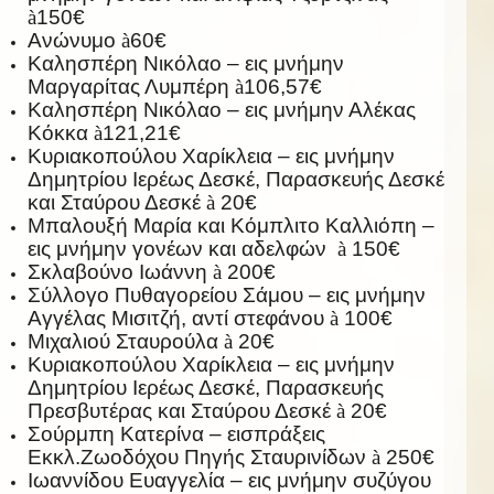
à
150€
Ανώνυμο
à
60€
Καλησπέρη Νικόλαο – εις μνήμην
Μαργαρίτας Λυμπέρη
à
106,57€
Καλησπέρη Νικόλαο – εις μνήμην Αλέκας
Κόκκα
à
121,21€
Κυριακοπούλου Χαρίκλεια – εις μνήμην
Δημητρίου Ιερέως Δεσκέ, Παρασκευής Δεσκέ
και Σταύρου Δεσκέ
à
20€
Μπαλουξή Μαρία και Κόμπλιτο Καλλιόπη –
εις μνήμην γονέων και αδελφών
à
150€
Σκλαβούνο Ιωάννη
à
200€
Σύλλογο Πυθαγορείου Σάμου – εις μνήμην
Αγγέλας Μισιτζή, αντί στεφάνου
à
100€
Μιχαλιού Σταυρούλα
à
20€
Κυριακοπούλου Χαρίκλεια – εις μνήμην
Δημητρίου Ιερέως Δεσκέ, Παρασκευής
Πρεσβυτέρας και Σταύρου Δεσκέ
à
20€
Σούρμπη Κατερίνα – εισπράξεις
Εκκλ.Ζωοδόχου Πηγής Σταυρινίδων
à
250€
Ιωαννίδου Ευαγγελία – εις μνήμην συζύγου