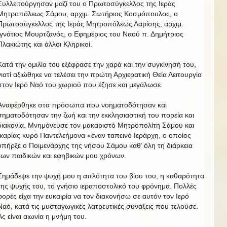
Συλλειτούργησαν μαζί του ο Πρωτοσύγκελλος της Ιεράς
Μητροπόλεως Σάμου, αρχιμ. Σωτήριος Κοσμόπουλος, ο
Πρωτοσύγκελλος της Ιεράς Μητροπόλεως Λαρίσης, αρχιμ.
Ιγνάτιος Μουρτζανός, ο Εφημέριος του Ναού π. Δημήτριος
Πλακιώτης και άλλοι Κληρικοί.
Κατά την ομιλία του εξέφρασε την χαρά και την συγκίνησή του,
γιατί αξιώθηκε να τελέσει την πρώτη Αρχιερατική Θεία Λειτουργία
στον Ιερό Ναό του χωριού που έζησε και μεγάλωσε.
Αναφέρθηκε στα πρόσωπα που νοηματοδότησαν και
σηματοδότησαν την ζωή και την εκκλησιαστική του πορεία και
διακονία. Μνημόνευσε τον μακαριστό Μητροπολίτη Σάμου και
Ικαρίας κυρό Παντελεήμονα «έναν ταπεινό Ιεράρχη, ο οποίος
υπήρξε ο Ποιμενάρχης της νήσου Σάμου καθ’ όλη τη διάρκεια
των παιδικών και εφηβικών μου χρόνων.
Σημάδεψε την ψυχή μου η απλότητα του βίου του, η καθαρότητα
της ψυχής του, το γνήσιο ιεραποστολικό του φρόνημα. Πολλές
φορές είχα την ευκαιρία να τον διακονήσω σε αυτόν τον Ιερό
Ναό, κατά τις μυσταγωγικές λατρευτικές συνάξεις που τελούσε.
Ας είναι αιωνία η μνήμη του.