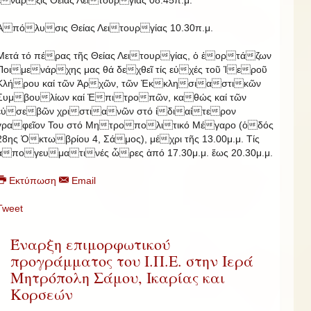
ἔναρξις Θείας Λειτουργίας 08.45π.μ.
Ἀπόλυσις Θείας Λειτουργίας 10.30π.μ.
Μετά τό πέρας τῆς Θείας Λειτουργίας, ὁ ἑορτάζων
Ποιμενάρχης μας θά δεχθεῖ τίς εὐχές τοῦ Ἱεροῦ
Κλήρου καί τῶν Ἀρχῶν, τῶν Ἐκκλησιαστικῶν
Συμβουλίων καί Ἐπιτροπῶν, καθώς καί τῶν
εὐσεβῶν χριστιανῶν στό ἰδιαίτερον
γραφεῖον Του στό Μητροπολιτικό Μέγαρο (ὁδός
28ης Ὀκτωβρίου 4, Σάμος), μέχρι τῆς 13.00μ.μ. Τίς
ἀπογευματινές ὧρες ἀπό 17.30μ.μ. ἕως 20.30μ.μ.
Εκτύπωση
Email
Tweet
Έναρξη επιμορφωτικού
προγράμματος του Ι.Π.Ε. στην Ιερά
Μητρόπολη Σάμου, Ικαρίας και
Κορσεών