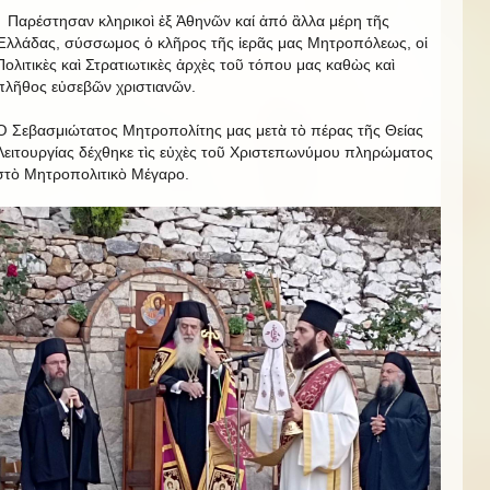
Παρέστησαν κληρικοὶ ἐξ Ἀθηνῶν καί ἀπό ἂλλα μέρη τῆς
Ἑλλάδας, σύσσωμος ὁ κλῆρος τῆς ἱερᾶς μας Μητροπόλεως, οἱ
Πολιτικὲς καὶ Στρατιωτικὲς ἀρχὲς τοῦ τόπου μας καθὼς καὶ
πλῆθος εὐσεβῶν χριστιανῶν.
Ὁ Σεβασμιώτατος Μητροπολίτης μας μετὰ τὸ πέρας τῆς Θείας
Λειτουργίας δέχθηκε τὶς εὐχὲς τοῦ Χριστεπωνύμου πληρώματος
στὸ Μητροπολιτικὸ Μέγαρο.