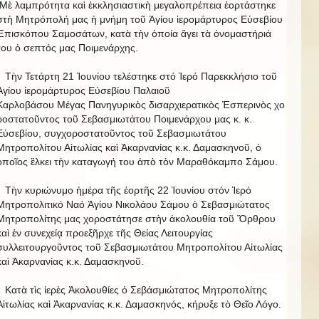
Μὲ λαμπρότητα καὶ ἐκκλησιαστικὴ μεγαλοπρέπεια ἑορτάστηκε
στὴ Μητρόπολή μας ἡ μνήμη τοῦ Ἁγίου ἱερομάρτυρος Εὐσεβίου
Ἐπισκόπου Σαμοσάτων, κατὰ τὴν ὁποία ἄγει τὰ ὀνομαστήριά
του ὁ σεπτός μας Ποιμενάρχης.
Τὴν Τετάρτη 21 Ἰουνίου τελέστηκε στό Ἱερό Παρεκκλήσιο τοῦ
Ἁγίου ἱερομάρτυρος Εὐσεβίου Παλαιοῦ
Καρλοβάσου Μέγας Πανηγυρικὸς δισαρχιερατικὸς Ἐσπερινὸς χο
ροστατοῦντος τοῦ Σεβασμιωτάτου Ποιμενάρχου μας κ. κ.
Εὐσεβίου, συγχοροστατοῦντος τοῦ Σεβασμιωτάτου
Μητροπολίτου Αἰτωλίας καὶ Ἀκαρνανίας κ.κ. Δαμασκηνοῦ, ὁ
ὁποῖος ἓλκει τὴν καταγωγή του ἀπὸ τὸν Μαραθόκαμπο Σάμου.
Τὴν κυριώνυμο ἡμέρα τῆς ἑορτῆς 22 Ἰουνίου στόν Ἱερό
Μητροπολιτικό Ναό Ἁγίου Νικολάου Σάμου ὁ Σεβασμιώτατος
Μητροπολίτης μας χοροστάτησε στὴν ἀκολουθία τοῦ Ὄρθρου
καὶ ἐν συνεχείᾳ προεξῆρχε τῆς Θείας Λειτουργίας
συλλειτουργοῦντος τοῦ Σεβασμιωτάτου Μητροπολίτου Αἰτωλίας
καὶ Ἀκαρνανίας κ.κ. Δαμασκηνοῦ.
Κατὰ τὶς ἱερὲς Ἀκολουθίες ὁ Σεβάσμιώτατος Μητροπολίτης
Αἰτωλίας καὶ Ἀκαρνανίας κ.κ. Δαμασκηνός, κήρυξε τὸ Θεῖο Λόγο.