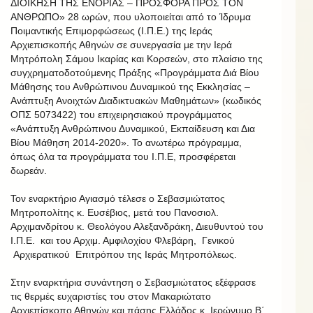
ΔΙΟΙΚΗΣΗ ΤΗΣ ΕΝΟΡΙΑΣ – ΠΡΟΣΦΟΡΑ ΠΡΟΣ ΤΟΝ
ΑΝΘΡΩΠΟ» 28 ωρών, που υλοποιείται από το Ίδρυμα
Ποιμαντικής Επιμορφώσεως (Ι.Π.Ε.) της Ιεράς
Αρχιεπισκοπής Αθηνών σε συνεργασία με την Ιερά
Μητρόπολη Σάμου Ικαρίας και Κορσεών, στο πλαίσιο της
συγχρηματοδοτούμενης Πράξης «Προγράμματα Διά Βίου
Μάθησης του Ανθρώπινου Δυναμικού της Εκκλησίας –
Ανάπτυξη Ανοιχτών Διαδικτυακών Μαθημάτων» (κωδικός
ΟΠΣ 5073422) του επιχειρησιακού προγράμματος
«Ανάπτυξη Ανθρώπινου Δυναμικού, Εκπαίδευση και Δια
Βίου Μάθηση 2014-2020». Το ανωτέρω πρόγραμμα,
όπως όλα τα προγράμματα του Ι.Π.Ε, προσφέρεται
δωρεάν.
Τον εναρκτήριο Αγιασμό τέλεσε ο Σεβασμιώτατος
Μητροπολίτης κ. Ευσέβιος, μετά του Πανοσιολ.
Αρχιμανδρίτου κ. Θεολόγου Αλεξανδράκη, Διευθυντού του
Ι.Π.Ε. και του Αρχιμ. Αμφιλοχίου Φλεβάρη, Γενικού
Αρχιερατικού Επιτρόπου της Ιεράς Μητροπόλεως.
Στην εναρκτήρια συνάντηση ο Σεβασμιώτατος εξέφρασε
τις θερμές ευχαριστίες του στον Μακαριώτατο
Αρχιεπίσκοπο Αθηνών και πάσης Ελλάδος κ. Ιερώνυμο Β΄,