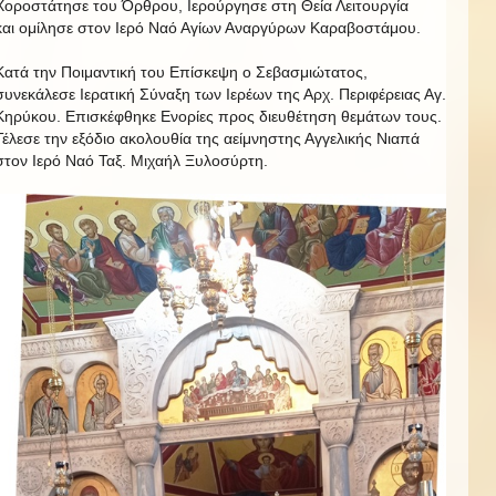
Χοροστάτησε του Όρθρου, Ιερούργησε στη Θεία Λειτουργία
και ομίλησε στον Ιερό Ναό Αγίων Αναργύρων Καραβοστάμου.
Κατά την Ποιμαντική του Επίσκεψη ο Σεβασμιώτατος,
συνεκάλεσε Ιερατική Σύναξη των Ιερέων της Αρχ. Περιφέρειας Αγ.
Κηρύκου. Επισκέφθηκε Ενορίες προς διευθέτηση θεμάτων τους.
Τέλεσε την εξόδιο ακολουθία της αείμνηστης Αγγελικής Νιαπά
στον Ιερό Ναό Ταξ. Μιχαήλ Ξυλοσύρτη.