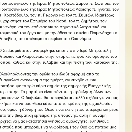
Πρωτοσύγκελλο της Ιεράς Μητροπόλεως Σάμου π. Σωτήριο, τον
Πρωτοσύγκελλο της Ιεράς Μητροπόλεως Λαρίσης π. Ιγνάτιο, τον
π. Χριστόδουλο, τον π. Γεώργιο και τον π. Συμεών. Ιδιαιτέρως
ευχαρίστησε τον Εφημέριο του Ναού, τον π. Δημήτριο, τον
συνεχάρη και τον επήνεσε για το σημαντικό λατρευτικό και
ποιμαντικό του έργο και, με την άδεια του οικείου Ποιμενάρχου κ.
Ευσεβίου, του απένειμε το οφφίκιο του Οικονόμου.
Ο Σεβασμιώτατος αναφέρθηκε επίσης στην Ιερά Μητρόπολη
Αιτωλίας και Ακαρνανίας, στην ιστορία, τις φυσικές ομορφιές του
τόπου, καθώς και στην ευλάβεια και την πίστη των κατοίκων της.
Ολοκληρώνοντας την ομιλία του έλαβε αφορμή από το
Ευαγγελικό ανάγνωσμα της ημέρας και ευχήθηκε «να
κρατήσουμε τα τρία κύρια σημεία της σημερινής Ευαγγελικής
περικοπής. Το μαρτύριο είναι πάντοτε η πρόκληση όλων των
χριστιανών. Ο διάβολος θα απεργάζεται πολλά σχέδια για να μας
νικήσει και να μας θέσει κάτω από το κράτος της αιχμαλωσίας
του, όμως η δύναμη του Θεού είναι εκείνη που υπερέχει και μέσα
από την βιωματική εμπειρία της υπομονής, αυτή η δύναμη
έρχεται να μας καταστήσει γνήσιους ομολογητές, αληθινούς
πιστούς που μπορούμε να γνωρίσουμε τον Θεό ως πατέρα μας,