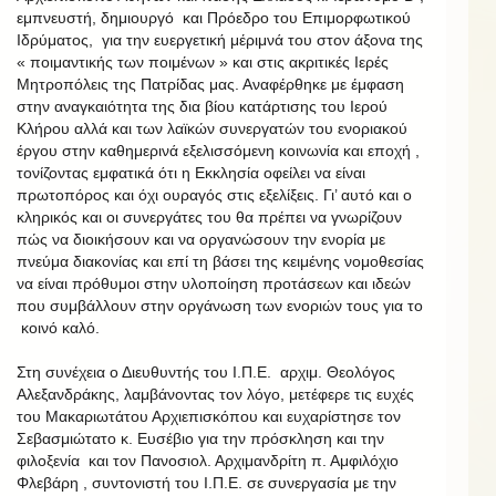
εμπνευστή, δημιουργό και Πρόεδρο του Επιμορφωτικού
Ιδρύματος, για την ευεργετική μέριμνά του στον άξονα της
« ποιμαντικής των ποιμένων » και στις ακριτικές Ιερές
Μητροπόλεις της Πατρίδας μας. Αναφέρθηκε με έμφαση
στην αναγκαιότητα της δια βίου κατάρτισης του Ιερού
Κλήρου αλλά και των λαϊκών συνεργατών του ενοριακού
έργου στην καθημερινά εξελισσόμενη κοινωνία και εποχή ,
τονίζοντας εμφατικά ότι η Εκκλησία οφείλει να είναι
πρωτοπόρος και όχι ουραγός στις εξελίξεις. Γι’ αυτό και ο
κληρικός και οι συνεργάτες του θα πρέπει να γνωρίζουν
πώς να διοικήσουν και να οργανώσουν την ενορία με
πνεύμα διακονίας και επί τη βάσει της κειμένης νομοθεσίας
να είναι πρόθυμοι στην υλοποίηση προτάσεων και ιδεών
που συμβάλλουν στην οργάνωση των ενοριών τους για το
κοινό καλό.
Στη συνέχεια ο Διευθυντής του Ι.Π.Ε. αρχιμ. Θεολόγος
Αλεξανδράκης, λαμβάνοντας τον λόγο, μετέφερε τις ευχές
του Μακαριωτάτου Αρχιεπισκόπου και ευχαρίστησε τον
Σεβασμιώτατο κ. Ευσέβιο για την πρόσκληση και την
φιλοξενία και τον Πανοσιολ. Αρχιμανδρίτη π. Αμφιλόχιο
Φλεβάρη , συντονιστή του Ι.Π.Ε. σε συνεργασία με την