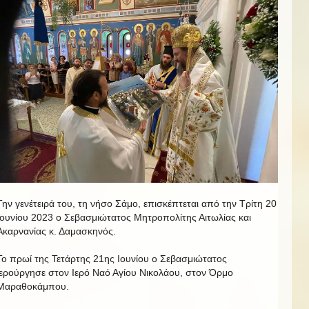
Την γενέτειρά του, τη νήσο Σάμο, επισκέπτεται από την Τρίτη 20
Ιουνίου 2023 ο Σεβασμιώτατος Μητροπολίτης Αιτωλίας και
Ακαρνανίας κ. Δαμασκηνός.
Το πρωί της Τετάρτης 21ης Ιουνίου ο Σεβασμιώτατος
ιερούργησε στον Ιερό Ναό Αγίου Νικολάου, στον Όρμο
Μαραθοκάμπου.