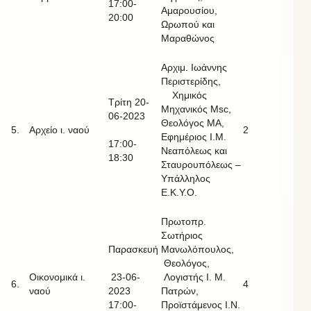
17:00-
Αμαρουσίου,
20:00
Ωρωπού και
Μαραθώνος
Αρχιμ. Ιωάννης
Περιστερίδης,
Χημικός
Τρίτη 20-
Μηχανικός Msc,
06-2023
Θεολόγος ΜΑ,
5.
Αρχείο ι. ναού
2
Εφημέριος Ι.Μ.
17:00-
Νεαπόλεως και
18:30
Σταυρουπόλεως –
Υπάλληλος
Ε.Κ.Υ.Ο.
Πρωτοπρ.
Σωτήριος
Παρασκευή
Μανωλόπουλος,
Θεολόγος,
Οικονομικά ι.
23-06-
Λογιστής Ι. Μ.
6.
4
ναού
2023
Πατρών,
17:00-
Προϊστάμενος Ι.Ν.