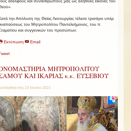
τους αδελφούς και συνανθρώπους μας ως αληθινές εικόνες του
Θεού».
Κατά την Απόλυση της Θείας Λειτουργίας τέλεσε τρισάγιο υπέρ
αναπαύσεως του Μητροπολίτου Παντελεήμονος, του π.
Σταματίου και συγγενικών του προσώπων.
Εκτύπωση
Email
Tweet
ΟΝΟΜΑΣΤΗΡΙΑ ΜΗΤΡΟΠΟΛΙΤΟΥ
ΣΑΜΟΥ ΚΑΙ ΙΚΑΡΙΑΣ κ.κ. ΕΥΣΕΒΙΟΥ
Συντάχθηκε στις
23 Ιουνίου 2023
.