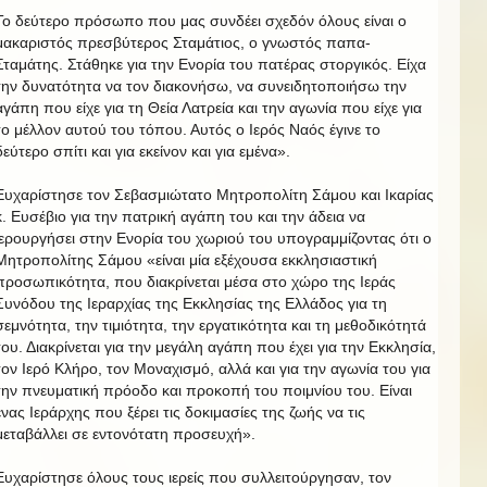
Το δεύτερο πρόσωπο που μας συνδέει σχεδόν όλους είναι ο
μακαριστός πρεσβύτερος Σταμάτιος, ο γνωστός παπα-
Σταμάτης. Στάθηκε για την Ενορία του πατέρας στοργικός. Είχα
την δυνατότητα να τον διακονήσω, να συνειδητοποιήσω την
αγάπη που είχε για τη Θεία Λατρεία και την αγωνία που είχε για
το μέλλον αυτού του τόπου. Αυτός ο Ιερός Ναός έγινε το
δεύτερο σπίτι και για εκείνον και για εμένα».
Ευχαρίστησε τον Σεβασμιώτατο Μητροπολίτη Σάμου και Ικαρίας
κ. Ευσέβιο για την πατρική αγάπη του και την άδεια να
ιερουργήσει στην Ενορία του χωριού του υπογραμμίζοντας ότι ο
Μητροπολίτης Σάμου «είναι μία εξέχουσα εκκλησιαστική
προσωπικότητα, που διακρίνεται μέσα στο χώρο της Ιεράς
Συνόδου της Ιεραρχίας της Εκκλησίας της Ελλάδος για τη
σεμνότητα, την τιμιότητα, την εργατικότητα και τη μεθοδικότητά
του. Διακρίνεται για την μεγάλη αγάπη που έχει για την Εκκλησία,
τον Ιερό Κλήρο, τον Μοναχισμό, αλλά και για την αγωνία του για
την πνευματική πρόοδο και προκοπή του ποιμνίου του. Είναι
ένας Ιεράρχης που ξέρει τις δοκιμασίες της ζωής να τις
μεταβάλλει σε εντονότατη προσευχή».
Ευχαρίστησε όλους τους ιερείς που συλλειτούργησαν, τον