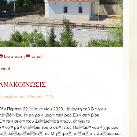
Εκτύπωση
Email
Tweet
ΑΝΑΚΟΙΝΩΣΙΣ
Συντάχθηκε στις
19 Ιουνίου 2023
.
Τήν Πέμπτη 22 Ἰουνίου 2023 , ἑορτή τοῦ Ἁγίου
ἐνδόξου ἱερομάρτυρος Εὐσεβίου
Ἐπισκόπου Σαμοσάτων, ἄγει τά
ὀνομαστήριά του ὁ σεπτός Ποιμενάρχης μας,
Σεβασμιώτατος Μητροπολίτης Σάμου καί