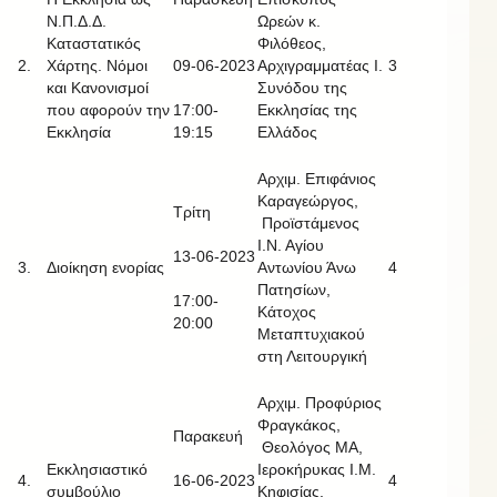
Ν.Π.Δ.Δ.
Ωρεών κ.
Καταστατικός
Φιλόθεος,
2.
Χάρτης. Νόμοι
09-06-2023
Αρχιγραμματέας Ι.
3
και Κανονισμοί
Συνόδου της
που αφορούν την
17:00-
Εκκλησίας της
Εκκλησία
19:15
Ελλάδος
Αρχιμ. Επιφάνιος
Καραγεώργος,
Τρίτη
Προϊστάμενος
Ι.Ν. Αγίου
13-06-2023
3.
Διοίκηση ενορίας
Αντωνίου Άνω
4
Πατησίων,
17:00-
Κάτοχος
20:00
Μεταπτυχιακού
στη Λειτουργική
Αρχιμ. Προφύριος
Φραγκάκος,
Παρακευή
Θεολόγος ΜΑ,
Εκκλησιαστικό
Ιεροκήρυκας Ι.Μ.
4.
16-06-2023
4
συμβούλιο
Κηφισίας,