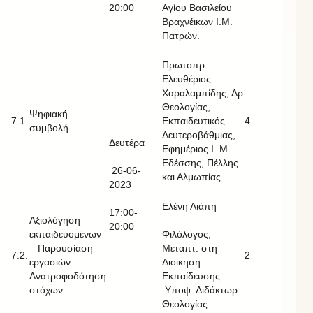
20:00
Αγίου Βασιλείου
Βραχνέικων Ι.Μ.
Πατρών.
Πρωτοπρ.
Ελευθέριος
Χαραλαμπίδης, Δρ
Θεολογίας,
Ψηφιακή
7.1.
Εκπαιδευτικός
4
συμβολή
Δευτεροβάθμιας,
Δευτέρα
Εφημέριος Ι. Μ.
Εδέσσης, Πέλλης
26-06-
και Αλμωπίας
2023
Ελένη Λιάπη
17:00-
Αξιολόγηση
20:00
εκπαιδευομένων
Φιλόλογος,
– Παρουσίαση
Μεταπτ. στη
7.2.
2
εργασιών –
Διοίκηση
Ανατροφοδότηση
Εκπαίδευσης
στόχων
Υποψ. Διδάκτωρ
Θεολογίας