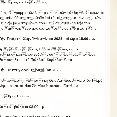
Ἰκαρίας κ.κ.Εὐσέβιος.
Τό πρόγραμμα τῶν λατρευτικῶν ἐκδηλώσεων, οἱ
ὁποῖες θά τελεσθοῦν ἐπί τῆ εὐκαιρία τῶν σεπτῶν
Ὀνομαστηρίων τοῦ Σεβασμιωτάτου
Ποιμενάρχου μας κ.κ. Εὐσεβίου ἔχει ὡς ἑξῆς:
Τήν Τετάρτη 21ην Ἰουνίου 2023 καί ὥρα 19.00μ.μ.
Ἀρχιερατικός Ἑσπερινός εἰς τό
παρεκκλήσιον τοῦ Ἁγίου Ἱερομάρτυρος
Εὐσεβίου, στό Παλαιό Καρλόβασι.
Τήν Πέμπτη 22αν Ἰουνίου 2023
Πολυαρχιερατική Θεία Λειτουργία στόν Ἱερό
Μητροπολιτικό Ναό Ἁγίου Νικολάου Σάμου.
Ὄρθρος 07.00π.μ.
Καταβασίαι 08.00π.μ.