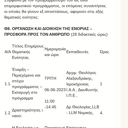
Σύμφωνα με τον προγραμματισμό του ως άνω
επιμορφωτικού προγράμματος, οι επόμενες συναντήσεις
οι οποίες θα γίνουν εξ αποστάσεως, αφορούν στις εξής
θεματικές ενότητες:
Θ8. ΟΡΓΑΝΩΣΗ ΚΑΙ ΔΙΟΙΚΗΣΗ ΤΗΣ ΕΝΟΡΙΑΣ –
ΠΡΟΣΦΟΡΑ ΠΡΟΣ ΤΟΝ ΑΝΘΡΩΠΟ
(28 διδακτικές ώρες)
Τίτλος Επιμέρους
Ημερομηνία
Α/Α
Θεματικής
Εκπαιδευτές
Ώρες
και ώρα
Ενότητας
Έναρξη –
Αρχιμ. Θεολόγος
Περιεχόμενο και
ΤΡΙΤΗ
Αλεξανδράκης,
στόχοι
1.1.
1
Ιεροκήρυκας
προγράμματος –
06-06-2023
Ι.Α.Α., Διευθυντής
Εισαγωγή στο
Ι.Π.Ε.,
πρόγραμμα
11:00
-14:45
Δρ Θεολογίας,LLB
Δραστηριότητες ι.
- LLM Νομικής,
1.2.
4.
ναού-
Η Εκκλησία ως
Παρασκευή
Επίσκοπος