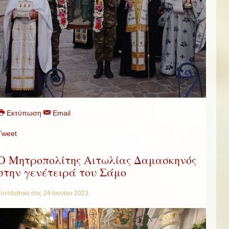
Εκτύπωση
Email
Tweet
Ο Μητροπολίτης Αιτωλίας Δαμασκηνός
στην γενέτειρά του Σάμο
Συντάχθηκε στις
24 Ιουνίου 2023
.