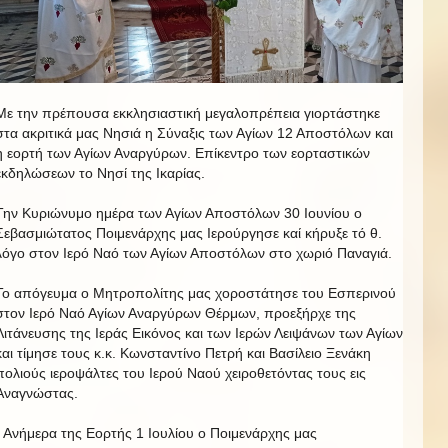
Με την πρέπουσα εκκλησιαστική μεγαλοπρέπεια γιορτάστηκε
στα ακριτικά μας Νησιά η Σύναξις των Αγίων 12 Αποστόλων και
η εορτή των Αγίων Αναργύρων. Επίκεντρο των εορταστικών
εκδηλώσεων το Νησί της Ικαρίας.
Την Κυριώνυμο ημέρα των Αγίων Αποστόλων 30 Ιουνίου ο
Σεβασμιώτατος Ποιμενάρχης μας Ιερούργησε καί κήρυξε τό θ.
λόγο στον Ιερό Ναό των Αγίων Αποστόλων στο χωριό Παναγιά.
Το απόγευμα ο Μητροπολίτης μας χοροστάτησε του Εσπερινού
στον Ιερό Ναό Αγίων Αναργύρων Θέρμων, προεξήρχε της
Λιτάνευσης της Ιεράς Εικόνος και των Ιερών Λειψάνων των Αγίων
και τίμησε τους κ.κ. Κωνσταντίνο Πετρή και Βασίλειο Ξενάκη
πολιούς ιεροψάλτες του Ιερού Ναού χειροθετόντας τους εις
Αναγνώστας.
Ανήμερα της Εορτής 1 Ιουλίου ο Ποιμενάρχης μας