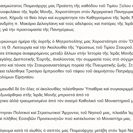
ασμιώτατος Ποιμενάρχης μας Προέστη τῆς καθόδου τοῦ Τιμίου Ξύλου
ευοφυλάκιο τῆς Ἱερᾶς Μονῆς, Χοροστάτησε στόν Ἀρχιερατικό Πανηγυρι
ινό, Κήρυξε τό θείο λόγο καί ευχαρίστησε τόν Καθηγούμενο τῆς Ἱερᾶς
ανδρίτη π. Μακάριο Δελιογλάνη καί τούς αδελφούς καί πατέρες τῆς Ἱερᾶ
 γιά τήν προετοιμασία τῆς Πανηγύρεως.
υριώνυμο ἡμέρα τῆς ἑορτῆς ὁ Μητροπολίτης μας Χοροστάτησε στόν Ὂ
ε τή Θ. Λειτουργία καί τήν Ἀκολουθία τῆς Ὑψώσεως τοῦ Τιμίου Σταυροῦ
σε ἐπίκαιρα ἀναφερόμενος μεταξύ ἂλλων στήν Ἱστορία τῆς Ἱερᾶς Μονῆς
εγάλης Δεσποτικῆς Ἑορτῆς, ἀναλύοντας τήν συμμασία τούς στό σύγχρ
πο καί τόνισε τήν Σταυροαναστάσιμη πορεία τῆς Πνευματικῆς ζωῆς. Στ
εια τελέσθηκε Τρισάγιο ἒμπροσθεν τοῦ τάφου τοῦ ἀειμνήστου Πατριάρ
ολύμων Εἰρηναίου.
μειωθεῖ δέ ὃτι ὃλες οἱ ἀκολουθίες τελέσθηκαν Ὑπαίθρια καί συγκεκριμμ
ἐξωνάρθηκα στῆς Ἱερᾶς Μονῆς μπροστά ἀπό τό
ητικο ἀλλά τραυματισμένο ἀπό τόν σεισμό Καθολικό τοῦ Μοναστηριοῦ μ
τησαν Πολιτικοί καί Στρατιωτικοί Ἂρχοντες τοῦ Νησιοῦ μας, πλειάδα Ἱε
αί πλῆθος Εὐσεβῶν Προσκυνητῶν πού κατέκλυσαν τό Μοναστήρι μας
όγευμα κατά τό εἰωθός ὁ σεπτός μας Ποιμενάρχης μετέβη στόν Ἱερό Ν