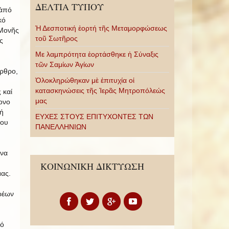
ΔΕΛΤΙΑ ΤΥΠΟΥ
 ἀπό
κό
Ἡ Δεσποτική ἑορτή τῆς Μεταμορφώσεως
 Μονῆς
τοῦ Σωτῆρος
ς
Με λαμπρότητα ἑορτάσθηκε ἡ Σύναξις
τῶν Σαμίων Ἁγίων
ρθρο,
Ὁλοκληρώθηκαν μὲ ἐπιτυχία οἱ
.
κατασκηνώσεις τῆς Ἱερᾶς Μητροπόλεώς
 καί
μας
ονο
ή
ΕΥΧΕΣ ΣΤΟΥΣ ΕΠΙΤΥΧΟΝΤΕΣ ΤΩΝ
χου
ΠΑΝΕΛΛΗΝΙΩΝ
ένα
ΚΟΙΝΩΝΙΚΗ ΔΙΚΤΥΩΣΗ
ας.
ρέων
.
αό