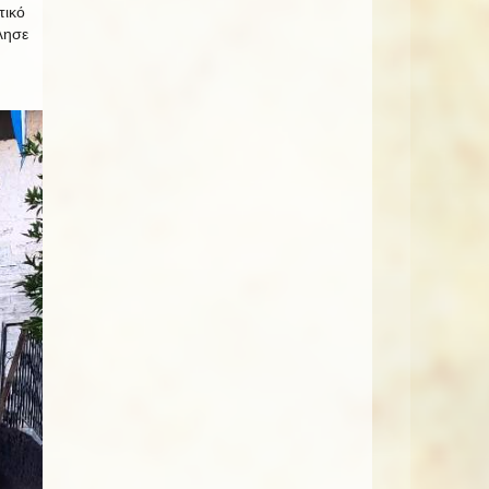
τικό
λησε