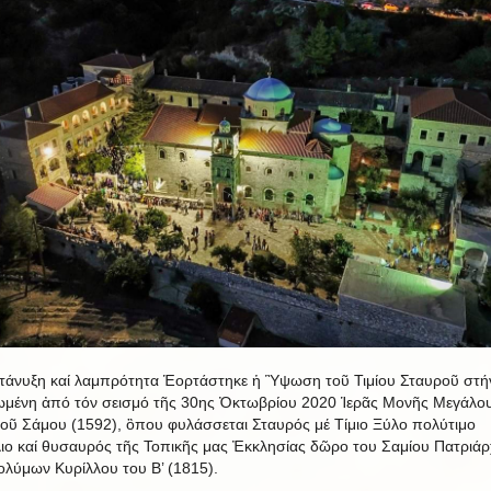
τάνυξη καί λαμπρότητα Ἑορτάστηκε ἡ Ὓψωση τοῦ Τιμίου Σταυροῦ στή
μένη ἀπό τόν σεισμό τῆς 30ης Ὀκτωβρίου 2020 Ἱερᾶς Μονῆς Μεγάλο
οῦ Σάμου (1592), ὃπου φυλάσσεται Σταυρός μέ Τίμιο Ξύλο πολύτιμο
λιο καί θυσαυρός τῆς Τοπικῆς μας Ἐκκλησίας δῶρο του Σαμίου Πατριά
ολύμων Κυρίλλου του Β’ (1815).