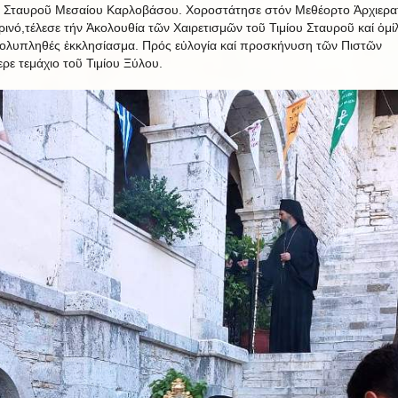
υ Σταυροῦ Μεσαίου Καρλοβάσου. Χοροστάτησε στόν Μεθέορτο Ἀρχιερα
ινό,τέλεσε τήν Ἀκολουθία τῶν Χαιρετισμῶν τοῦ Τιμίου Σταυροῦ καί ὁμί
ολυπληθές ἐκκλησίασμα. Πρός εὐλογία καί προσκήνυση τῶν Πιστῶν
ερε τεμάχιο τοῦ Τιμίου Ξύλου.