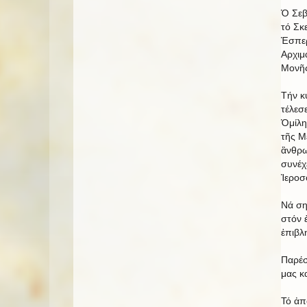
Ὁ Σεβ
τό Σκ
Ἑσπερ
Αρχιμ
Μονῆς
Τήν κ
τέλεσ
Ὁμίλη
τῆς Μ
ἂνθρω
συνέχ
Ἰεροσ
Νά ση
στόν 
ἐπιβλ
Παρέσ
μας κ
Τό ἀπ