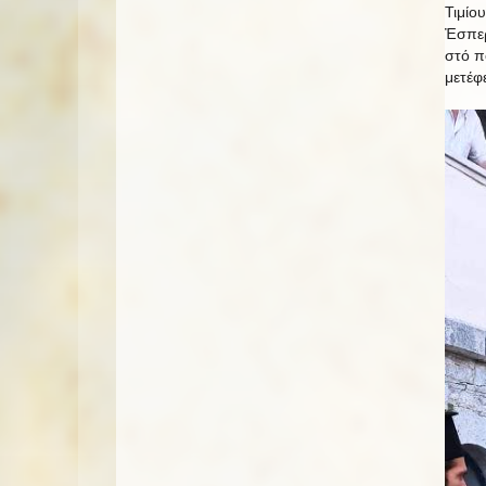
Τιμίο
Ἐσπερ
στό π
μετέφ