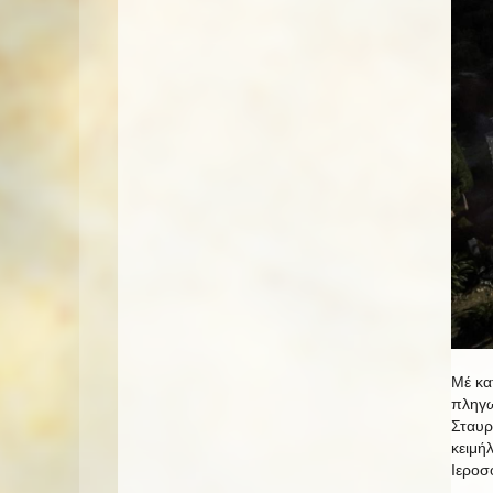
Μέ κα
πληγω
Σταυρ
κειμή
Ιεροσ