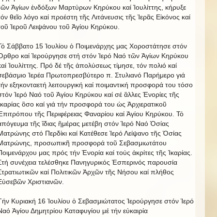
τῶν Ἁγίων ἐνδόξων Μαρτύρων Κηρύκου καί Ἰουλίττης, κήρυξε
τόν θεῖο λόγο καί προέστη τῆς Λιτάνευσις τῆς Ἱερᾶς Εἰκόνος καί
τοῦ Ἱεροῦ Λειψάνου τοῦ Ἁγίου Κηρύκου.
Τό Σάββατο 15 Ἰουλίου ὁ Ποιμενάρχης μας Χοροστάτησε στόν
Ὀρθρο καί Ἱερούργησε στή στόν Ἱερό Ναό τῶν Ἁγίων Κηρύκου
καί Ἰουλίττης. Πρό δέ τῆς ἀπολύσεως τίμησε, τόν πολιό καί
σεβάσμιο Ἱερέα Πρωτοπρεσβύτερο π. Στυλιανό Παρήμερο γιά
τήν εξηκονταετή λειτουργική καί ποιμαντική προσφορά του τόσο
στόν Ἱερό Ναό τοῦ Ἁγίου Κηρύκου καί σέ ἃλλες Ἑνορίες τῆς
Ἰκαρίας ὃσο καί γιά τήν προσφορά του ὡς Ἀρχιερατικοῦ
Ἐπιτρόπου τῆς Περιφέρειας Φαναρίου καί Ἁγίου Κηρύκου. Τό
ἀπόγευμα τῆς ἳδιας ἣμέρας μετέβη στόν Ἱερό Ναό Ὁσίας
Ματρώνης στό Περδίκι καί Κατέθεσε Ἱερό Λείψανο τῆς Ὁσίας
Ματρώνης, προσωπικῆ προσφορά τοῦ Σεβασμιωτάτου
Ποιμενάρχου μας πρός τήν Ἐνορία καί τούς ἀκρίτες τῆς Ἰκαρίας.
Στή συνέχεια τελέσθηκε Πανηγυρικός Ἐσπερινός παρουσία
Στρατιωτικῶν καί Πολιτικῶν Ἀρχῶν τῆς Νήσου καί πλήθος
Εὐσεβῶν Χριστιανῶν.
Τήν Κυριακή 16 Ἰουλίου ὁ Σεβασμιώτατος Ἱερούργησε στόν Ἱερό
Ναό Ἁγίου Δημητρίου Καταφυγίου μέ τήν εὐκαιρία