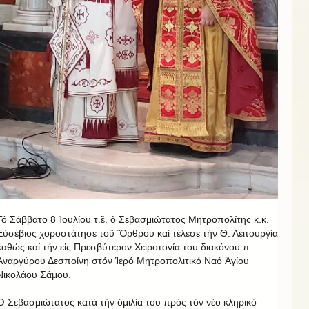
Τό Σάββατο 8 Ἰουλίου τ.ἒ. ὁ Σεβασμιώτατος Μητροπολίτης κ.κ.
Εὐσέβιος χοροστάτησε τοῦ Ὂρθρου καί τέλεσε τήν Θ. Λειτουργία
καθώς καί τήν εἰς Πρεσβύτερον Χειροτονία του διακόνου π.
Ἀναργύρου Δεσποίνη στόν Ἱερό Μητροπολιτικό Ναό Ἁγίου
Νικολάου Σάμου.
Ὁ Σεβασμιώτατος κατά τήν ὁμιλία του πρός τόν νέο κληρικό