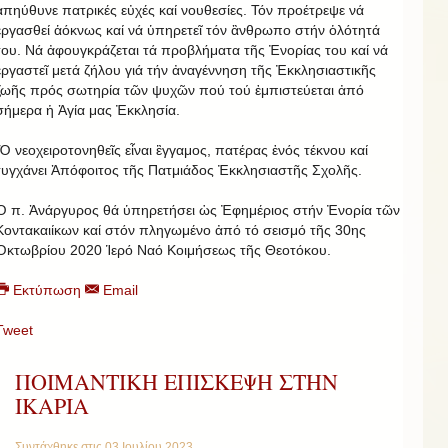
ἀπηύθυνε πατρικές εὐχές καί νουθεσίες. Τόν προέτρεψε νά
ἐργασθεί ἁόκνως καί νά ὑπηρετεῖ τόν ἂνθρωπο στήν ὁλότητά
του. Νά ἀφουγκράζεται τά προβλήματα τῆς Ἐνορίας του καί νά
ἐργαστεῖ μετά ζήλου γιά τήν ἀναγέννηση τῆς Ἐκκλησιαστικῆς
ζωῆς πρός σωτηρία τῶν ψυχῶν πού τού ἐμπιστεύεται ἀπό
σήμερα ἡ Ἁγία μας Ἐκκλησία.
Ὁ νεοχειροτονηθεῖς εἶναι ἒγγαμος, πατέρας ἑνός τέκνου καί
τυγχάνει Ἀπόφοιτος τῆς Πατμιάδος Ἐκκλησιαστῆς Σχολῆς.
Ὁ π. Ἀνάργυρος θά ὑπηρετήσει ὡς Ἐφημέριος στήν Ἐνορία τῶν
Κοντακαιίκων καί στόν πληγωμένο ἀπό τό σεισμό τῆς 30ης
Ὀκτωβρίου 2020 Ἱερό Ναό Κοιμήσεως τῆς Θεοτόκου.
Εκτύπωση
Email
Tweet
ΠΟΙΜΑΝΤΙΚΗ ΕΠΙΣΚΕΨΗ ΣΤΗΝ
ΙΚΑΡΙΑ
Συντάχθηκε στις
03 Ιουλίου 2023
.