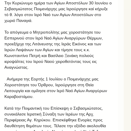
Την Κυριώνυμο ημέρα των Αγίων Αποστόλων 30 Ιουνίου ο
Σεβασμιώτατος Ποιμενάρχης μας Ιερούργησε καί κήρυξε
τό θ. λόγο στον Ιερό Ναό των Αγίων Αποστόλων στο
χωριό Παναγιά.
Το απόγευμα ο Μητροπολίτης μας χοροστάτησε του
Εσπερινού στον Ιερό Ναό Αγίων Αναργύρων Θέρμων,
προεξήρχε της Λιτάνευσης της Ιεράς Εικόνος και των
Ιερών Λειψάνων των Αγίων και τίμησε τους κ.κ.
Κωνσταντίνο Πετρή και Βασίλειο Ξενάκη πολιούς
ιεροψάλτες του Ιερού Ναού χειροθετόντας τους εις
Αναγνώστας.
Ανήμερα της Εορτής 1 Ιουλίου ο Ποιμενάρχης μας
Χοροστάτησε του Όρθρου, Ιερούργησε στη Θεία
Λειτουργία και ομίλησε στον Ιερό Ναό Αγίων Αναργύρων
Καραβοστάμου.
Κατά την Ποιμαντική του Επίσκεψη ο Σεβασμιώτατος,
συνεκάλεσε Ιερατική Σύναξη των Ιερέων της Αρχ.
Περιφέρειας Αγ. Κηρύκου. Επισκέφθηκε Ενορίες προς
διευθέτηση θεμάτων τους. Τέλεσε την εξόδιο ακολουθία