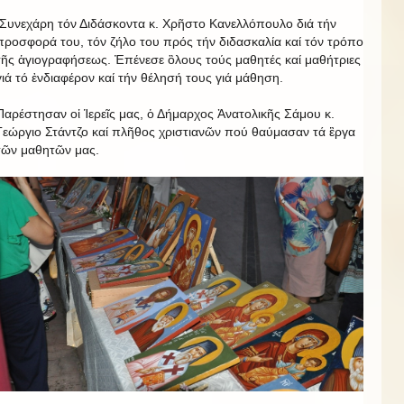
Συνεχάρη τόν Διδάσκοντα κ. Χρῆστο Κανελλόπουλο διά τήν
προσφορά του, τόν ζήλο του πρός τήν διδασκαλία καί τόν τρόπο
τῆς ἁγιογραφήσεως. Ἐπένεσε ὃλους τούς μαθητές καί μαθήτριες
γιά τό ἐνδιαφέρον καί τήν θέλησή τους γιά μάθηση.
Παρέστησαν οἱ Ἱερεῖς μας, ὁ Δήμαρχος Ἀνατολικῆς Σάμου κ.
Γεώργιο Στάντζο καί πλῆθος χριστιανῶν πού θαύμασαν τά ἒργα
τῶν μαθητῶν μας.