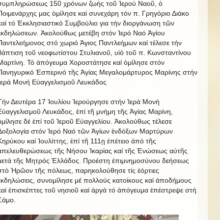
συμπληρώσεως 150 χρόνων ζωής τοῦ Ἱερού Ναοῦ, ὁ
Ποιμενάρχης μας ὁμίλησε καί συνεχάρη τόν π. Γρηγόριο Διάκο
καί τό Ἐκκλησιαστικό Συμβούλιο για τήν διοργάνωση τῶν
ἐκδηλώσεων. Ἀκολούθως μετέβη στόν Ἱερό Ναό Ἁγίου
Παντελεήμονος στό χωριό Ἁγιος Παντλεήμων καί τέλεσε τήν
βάπτιση τοῦ νεοφωτίστου Στυλιανοῦ, υἱό τοῦ π. Κωνσταντίνου
Μαρτίνη. Τό ἀπόγευμα Χοροστάτησε καί ὁμίλησε στόν
Πανηγυρικό Ἐσπερινό τῆς Ἁγίας Μεγαλομάρτυρος Μαρίνης στήν
Ἱερά Μονή Εὐαγγελισμοῦ Λευκάδος
Τήν Δευτέρα 17 Ἰουλίου Ἱερούργησε στήν Ἱερά Μονή
Εὐαγγελισμοῦ Λευκάδος, ἐπί τῆ μνήμη τῆς Ἁγίας Μαρίνη,
ὁμίλησε δέ ἐπί τοῦ Ἱεροῦ Εὐαγγελίου. Ἀκολούθως τέλεσε
Δοξολογία στόν Ἱερό Ναό τῶν Ἁγίων ἐνδόξων Μαρτύρων
Κηρύκου καί Ἰουλίττης, ἐπί τῆ 111ῃ ἐπέτειο ἀπό τῆς
ἀπελευθερώσεως τῆς Νήσου Ἰκαρίας καί τῆς Ἐνώσεως αὐτῆς
μετά τῆς Μητρός Ἑλλάδος. Προέστη ἐπιμνημοσύνου δεήσεως
στὀ Ἡρῶον τῆς πόλεως, παρηκολούθησε τίς ἑόρτιες
ἐκδηλώσεις, συνομίλησε μέ πολλούς κατοίκους καί ἀποδήμους
καί ἐπισκέπτες τοῦ νησιοῦ καί ἀργά τό ἀπόγευμα ἐπέστρεψε στή
Σάμο.