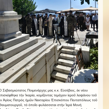
Ὁ Σεβασμιώτατος Ποιμενάρχης μας κ.κ. Εὐσέβιος, ἐκ νέου
ἐπισκέφθηκε τήν Ἰκαρία, κομίζοντας τεμάχιον ἱεροῦ λειψάνου τοῦ
ἐν Ἁγίοις Πατρός ἡμῶν Νεκταρίου Ἐπισκόπου Πενταπόλεως τοῦ
Θαυματουργοῦ, τό ὁποῖο φυλάσσεται στήν Ἱερά Μονή