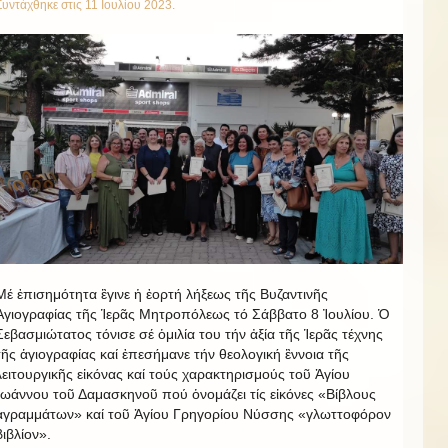
Συντάχθηκε στις
11 Ιουλίου 2023
.
Μέ ἐπισημότητα ἒγινε ἡ ἐορτή λήξεως τῆς Βυζαντινῆς
Ἁγιογραφίας τῆς Ἱερᾶς Μητροπόλεως τό Σάββατο 8 Ἰουλίου. Ὁ
Σεβασμιώτατος τόνισε σέ ὁμιλία του τήν ἀξία τῆς Ἱερᾶς τέχνης
τῆς ἁγιογραφίας καί ἐπεσήμανε τήν θεολογική ἒννοια τῆς
λειτουργικῆς εἰκόνας καί τούς χαρακτηρισμούς τοῦ Ἁγίου
Ἰωάννου τοῦ Δαμασκηνοῦ πού ὁνομάζει τίς εἰκόνες «Βίβλους
ἀγραμμάτων» καί τοῦ Ἁγίου Γρηγορίου Νύσσης «γλωττοφόρον
βιβλίον».