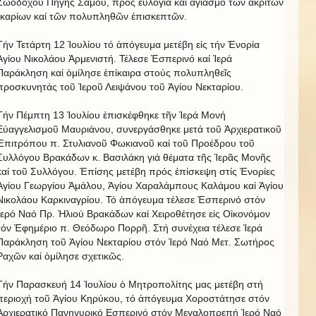
Ζωοδόχου Πηγῆς Σάμου, πρός εὐλογία καί ἁγιασμό τῶν ἀκριτῶν
Ἰκαρίων καί τῶν πολυπληθῶν ἐπισκεπτῶν.
Τήν Τετάρτη 12 Ἰουλίου τό ἀπόγευμα μετέβη εἰς τήν Ἐνορία
Ἁγίου Νικολάου Ἀρμενιστή. Τέλεσε Ἑσπερινό καί Ἱερά
Παράκληση καί ὁμίλησε ἐπίκαιρα στούς πολυπληθεῖς
προσκυνητάς τοῦ Ἱεροῦ Λειψάνου τοῦ Ἁγίου Νεκταρίου.
Τήν Πέμπτη 13 Ἰουλίου ἐπισκέφθηκε τῆν Ἱερά Μονή
Εὐαγγελισμοῦ Μαυριάνου, συνεργάσθηκε μετά τοῦ Ἀρχιερατικοῦ
Ἐπιτρόπου π. Στυλιανοῦ Φωκιανοῦ καί τοῦ Προέδρου τοῦ
Συλλόγου Βρακάδων κ. Βασιλάκη γιά θέματα τῆς Ἱερᾶς Μονῆς
καί τοῦ Συλλόγου. Ἐπίσης μετέβη πρός ἐπίσκεψη στίς Ἐνορίες
Ἁγίου Γεωργίου Ἀμάλου, Ἁγίου Χαραλάμπους Καλάμου καί Ἁγίου
Νικολάου Καρκιναγρίου. Τό ἀπόγευμα τέλεσε Ἐσπερινό στόν
Ἱερό Ναό Πρ. Ἠλιού Βρακάδων καί Χειροθέτησε εἰς Οἰκονόμον
τόν Ἐφημέριο π. Θεόδωρο Πορρῆ. Στή συνέχεια τέλεσε Ἱερά
Παράκληση τοῦ Ἁγίου Νεκταρίου στόν Ἱερό Ναό Μετ. Σωτήρος
Ραχῶν καί ὁμίλησε σχετικῶς.
Τήν Παρασκευή 14 Ἰουλίου ὁ Μητροπολίτης μας μετέβη στή
περιοχή τοῦ Ἁγίου Κηρύκου, τό ἀπόγευμα Χοροστάτησε στόν
Ἀρχιερατικό Πανηγυρικό Εσπερινό στόν Μεγαλοπρεπή Ἱερό Ναό