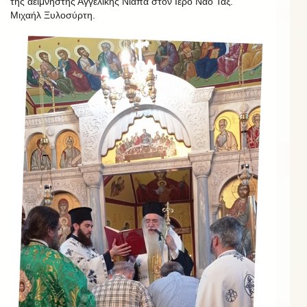
της αείμνηστης Αγγελικής Νιαπά στον Ιερό Ναό Ταξ.
Μιχαήλ Ξυλοσύρτη.