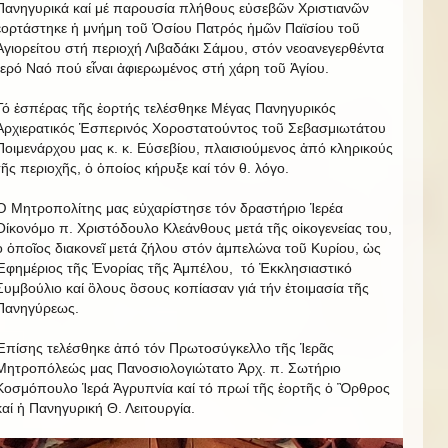
Πανηγυρικά καί μέ παρουσία πλήθους εὐσεβῶν Χριστιανῶν
ἑορτάστηκε ἡ μνήμη τοῦ Ὁσίου Πατρός ἡμῶν Παϊσίου τοῦ
Ἁγιορείτου στή περιοχή Λιβαδάκι Σάμου, στόν νεοανεγερθέντα
Ἱερό Ναό πού εἶναι ἀφιερωμένος στή χάρη τοῦ Ἁγίου.
Τό ἑσπέρας τῆς ἑορτής τελέσθηκε Μέγας Πανηγυρικός
Ἀρχιερατικός Ἑσπερινός Χοροστατούντος τοῦ Σεβασμιωτάτου
Ποιμενάρχου μας κ. κ. Εύσεβίου, πλαισιούμενος ἀπό κληρικούς
τῆς περιοχῆς, ὁ ὁποίος κήρυξε καί τόν θ. λόγο.
Ὁ Μητροπολίτης μας εὐχαρίστησε τόν δραστήριο Ἱερέα
Οίκονόμο π. Χριστόδουλο Κλεάνθους μετά τῆς οἰκογενείας του,
ὁ ὁποῖος διακονεῖ μετά ζήλου στόν ἀμπελώνα τοῦ Κυρίου, ὡς
Ἐφημέριος τῆς Ἐνορίας τῆς Ἀμπέλου, τό Ἐκκλησιαστικό
Συμβούλιο καί ὃλους ὃσους κοπίασαν γιά τήν ἑτοιμασία τῆς
Πανηγύρεως.
Ἐπίσης τελέσθηκε ἀπό τόν Πρωτοσύγκελλο τῆς Ἱερᾶς
Μητροπόλεώς μας Πανοσιολογιώτατο Ἀρχ. π. Σωτήριο
Κοσμόπουλο Ἱερά Ἀγρυπνία καί τό πρωί τῆς ἑορτῆς ὁ Ὂρθρος
καί ἡ Πανηγυρική Θ. Λειτουργία.