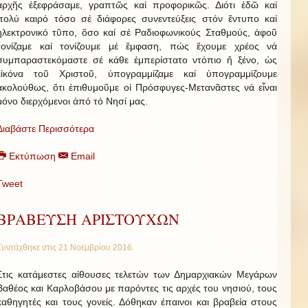
ἀρχῆς ἐξεφράσαμε, γραπτῶς καί προφορικῶς. Διότι ἐδῶ καί
πολύ καιρό τόσο σέ διάφορες συνεντεύξεις στόν ἔντυπο καί
ἠλεκτρονικό τῦπο, ὅσο καί σέ Ραδιοφωνικούς Σταθμούς, ἀφοῦ
τονίζαμε καί τονίζουμε μέ ἔμφαση, πώς ἔχουμε χρέος νά
συμπαραστεκόμαστε σέ κάθε ἐμπερίστατο ντόπιο ἤ ξένο, ὡς
εἰκόνα τοῦ Χριστοῦ, ὑπογραμμίζαμε καί ὑπογραμμίζουμε
ἀκολούθως, ὅτι ἐπιθυμοῦμε οἱ Πρόσφυγες-Μετανᾶστες νά εἶναι
μόνο διερχόμενοι ἀπό τό Νησί μας.
Διαβάστε Περισσότερα
Εκτύπωση
Email
Tweet
ΒΡΑΒΕΥΣΗ ΑΡΙΣΤΟΥΧΩΝ
Συντάχθηκε στις
21 Νοεμβρίου 2016
.
Στις κατάμεστες αίθουσες τελετών των Δημαρχιακών Μεγάρων
Βαθέος και Καρλοβάσου με παρόντες τις αρχές του νησιού, τους
καθηγητές και τους γονείς. Δόθηκαν έπαινοι και βραβεία στους