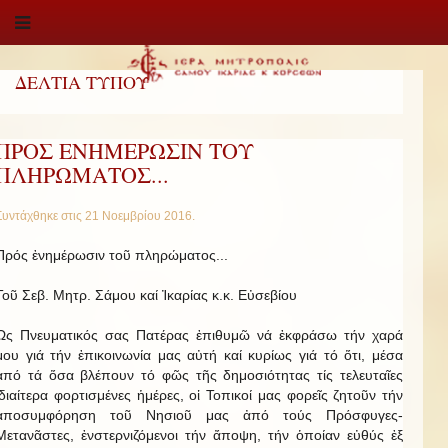
ΔΕΛΤΙΑ ΤΥΠΟΥ
ΠΡΟΣ ΕΝΗΜΕΡΩΣΙΝ ΤΟΥ
ΠΛΗΡΩΜΑΤΟΣ...
Συντάχθηκε στις
21 Νοεμβρίου 2016
.
Πρός ἐνημέρωσιν τοῦ πληρώματος...
Τοῦ Σεβ. Μητρ. Σάμου καί Ἰκαρίας κ.κ. Εὐσεβίου
Ὡς Πνευματικός σας Πατέρας ἐπιθυμῶ νά ἐκφράσω τήν χαρά
μου γιά τήν ἐπικοινωνία μας αὐτή καί κυρίως γιά τό ὅτι, μέσα
ἀπό τά ὅσα βλέπουν τό φῶς τῆς δημοσιότητας τίς τελευταῖες
ἰδιαίτερα φορτισμένες ἡμέρες, οἱ Τοπικοί μας φορεῖς ζητοῦν τήν
ἀποσυμφόρηση τοῦ Νησιοῦ μας ἀπό τούς Πρόσφυγες-
Μετανᾶστες, ἐνστερνιζόμενοι τήν ἄποψη, τήν ὁποίαν εὐθύς ἐξ