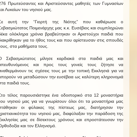
276 Πρωτεύσαντες και Αριστεύσαντες μαθητές των Γυμνασίων
και Λυκείων του νησιού μας.
Σε αυτή την “Γιορτή της Νιότης” που καθιέρωσε ο
Σεβασμιώτατος Ποιμενάρχης μας κ.κ. Ευσέβιος και συμπληρώνει
δέκα ολόκληρα χρόνια βραβεύτηκαν οι Αριστούχοι παιδιά που
διακρίθηκαν για το ήθος τους και που αρίστευσαν στις σπουδές
τους, στα μαθήματα τους.
Ο Σεβασμιώτατος μίλησε καρδιακά στα παιδιά μας και
απευθυνόμενος και προς τους γονείς τους ζήτησε να
αναθερμάνουν τις σχέσεις τους με την τοπική Εκκλησιά για να
μπορούν να μεταδώσουν την ευσέβεια ως καλύτερη κληρονομιά
στα παιδιά τους.
Στο τέλος παρουσιάστηκε ένα οδοιπορικό στα 12 μοναστήρια
του νησιού μας για να γνωρίσουν όλοι ότι τα μοναστήρια μας
στάθηκαν οι φύλακες της πίστεως μας, διατήρησαν την
χριστιανικότητα του νησιού μας, διαφύλαξαν την παράδοση της
Εκκλησίας μας σε δίσεκτους χρόνους και επροστάτευσαν την
Ορθοδοξία και τον Ελληνισμό.