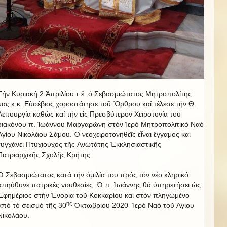
Τήν Κυριακή 2 Ἀπριλίου τ.ἒ. ὁ Σεβασμιώτατος Μητροπολίτης
μας κ.κ. Εὐσέβιος χοροστάτησε τοῦ Ὂρθρου καί τέλεσε τήν Θ.
Λειτουργία καθώς καί τήν εἰς Πρεσβύτερον Χειροτονία του
διακόνου π. Ἰωάννου Μαργαρώνη στόν Ἱερό Μητροπολιτικό Ναό
Ἁγίου Νικολάου Σάμου. Ὁ νεοχειροτονηθεῖς εἶναι ἒγγαμος καί
τυγχάνει Πτυχιούχος τῆς Ἀνωτάτης Ἐκκλησιαστικῆς
Πατριαρχικῆς Σχολῆς Κρήτης.
Ὁ Σεβασμιώτατος κατά τήν ὁμιλία του πρός τόν νέο κληρικό
ἀπηύθυνε πατρικές νουθεσίες. Ὁ π. Ἰωάννης θά ὑπηρετήσει ὡς
Ἐφημέριος στήν Ἐνορία τοῦ Κοκκαρίου καί στόν πληγωμένο
ης
ἀπό τό σεισμό τῆς 30
Ὀκτωβρίου 2020 Ἱερό Ναό τοῦ Ἁγίου
Νικολάου.