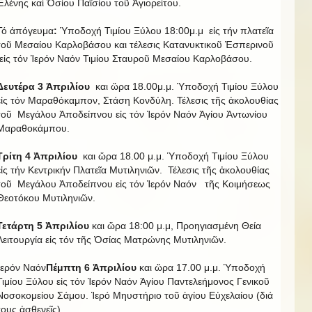
Ἑλένης καί Ὁσίου Παϊσίου τοῦ Ἁγιορείτου.
Τό ἀπόγευμα
:
Ὑποδοχή Τιμίου Ξύλου 18:00μ.μ εἰς τήν πλατεῖα
τοῦ Μεσαίου Καρλοβάσου και τέλεσις Κατανυκτικοῦ Ἑσπερινοῦ
εἰς τόν Ἱερόν Ναόν Τιμίου Σταυροῦ Μεσαίου Καρλοβάσου.
Δευτέρα 3 Ἀπριλίου
και ὥρα 18.00μ.μ. Ὑποδοχή Τιμίου Ξύλου
εἰς τόν Μαραθόκαμπον, Στάση Κονδύλη. Τέλεσις τῆς ἀκολουθίας
τοῦ Μεγάλου Ἀποδείπνου εἰς τόν Ἱερόν Ναόν Ἁγίου Ἀντωνίου
Μαραθοκάμπου.
Τρίτη 4 Ἀπριλίου
και ὥρα 18.00 μ.μ. Ὑποδοχή Τιμίου Ξύλου
εἰς τήν Κεντρικήν Πλατεῖα Μυτιληνιῶν. Τέλεσις τῆς ἀκολουθίας
τοῦ Μεγάλου Ἀποδείπνου εἰς τόν Ἱερόν Ναόν τῆς Κοιμήσεως
Θεοτόκου Μυτιληνιῶν.
Τετάρτη 5 Ἀπριλίου
και ὥρα 18:00 μ.μ, Προηγιασμένη Θεία
Λειτουργία εἰς τόν τῆς Ὁσίας Ματρώνης Μυτιληνιῶν.
Ἱερόν Ναόν
Πέμπτη 6 Ἀπριλίου
και ὥρα 17.00 μ.μ. Ὑποδοχή
Τιμίου Ξύλου εἰς τόν Ἱερόν Ναόν Ἁγίου Παντελεήμονος Γενικοῦ
Νοσοκομείου Σάμου. Ἱερό Μηυστήριο τοῦ ἁγίου Εὐχελαίου (διά
τους ἀσθενεῖς).