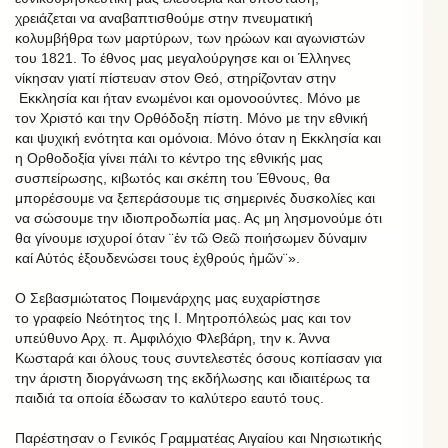
χρειάζεται να αναβαπτισθούμε στην πνευματική
κολυμβήθρα των μαρτύρων, των ηρώων και αγωνιστών
του 1821. Το έθνος μας μεγαλούργησε και οι Έλληνες
νίκησαν γιατί πίστευαν στον Θεό, στηρίζονταν στην
Εκκλησία και ήταν ενωμένοι και ομονοούντες. Μόνο με
τον Χριστό και την Ορθόδοξη πίστη. Μόνο με την εθνική
και ψυχική ενότητα και ομόνοια. Μόνο όταν η Εκκλησία και
η Ορθοδοξία γίνει πάλι το κέντρο της εθνικής μας
συσπείρωσης, κιβωτός και σκέπη του Έθνους, θα
μπορέσουμε να ξεπεράσουμε τις σημερινές δυσκολίες και
να σώσουμε την ιδιοπροδωπία μας. Ας μη λησμονούμε ότι
θα γίνουμε ισχυροί όταν ¨ἐν τῶ Θεῶ ποιήσωμεν δύναμιν
καί Αὐτός ἐξουδενώσει τους ἐχθρούς ἡμῶν¨».
Ο Σεβασμιώτατος Ποιμενάρχης μας ευχαρίστησε
το γραφείο Νεότητος της Ι. Μητροπόλεώς μας και τον
υπεύθυνο Αρχ. π. Αμφιλόχιο Φλεβάρη, την κ. Άννα
Κωσταρά και όλους τους συντελεστές όσους κοπίασαν για
την άριστη διοργάνωση της εκδήλωσης και ιδιαιτέρως τα
παιδιά τα οποία έδωσαν το καλύτερο εαυτό τους.
Παρέστησαν ο Γενικός Γραμματέας Αιγαίου και Νησιωτικής