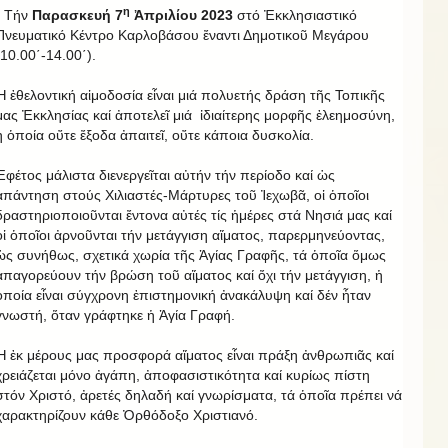
η
- Τήν
Παρασκευή 7
Ἀπριλίου 2023
στό Ἐκκλησιαστικό
Πνευματικό Κέντρο Καρλοβάσου ἔναντι Δημοτικοῦ Μεγάρου
(10.00΄-14.00΄).
Ἡ ἐθελοντική αἱμοδοσία εἶναι μιά πολυετής δράση τῆς Τοπικῆς
μας Ἐκκλησίας καί ἀποτελεῖ μιά ἰδιαίτερης μορφῆς ἐλεημοσύνη,
ἡ ὁποία οὔτε ἔξοδα ἀπαιτεῖ, οὔτε κάποια δυσκολία.
Ἐφέτος μάλιστα διενεργεῖται αὐτήν τήν περίοδο καί ὡς
ἀπάντηση στούς Χιλιαστές-Μάρτυρες τοῦ Ἰεχωβᾶ, οἱ ὁποῖοι
δραστηριοποιοῦνται ἔντονα αὐτές τίς ἡμέρες στά Νησιά μας καί
οἱ ὁποῖοι ἀρνοῦνται τήν μετάγγιση αἵματος, παρερμηνεύοντας,
ὡς συνήθως, σχετικά χωρία τῆς Ἁγίας Γραφῆς, τά ὁποῖα ὅμως
ἀπαγορεύουν τήν βρώση τοῦ αἵματος καί ὄχι τήν μετάγγιση, ἡ
ὁποία εἶναι σύγχρονη ἐπιστημονική ἀνακάλυψη καί δέν ἦταν
γνωστή, ὅταν γράφτηκε ἡ Ἁγία Γραφή.
Ἡ ἐκ μέρους μας προσφορά αἵματος εἶναι πράξη ἀνθρωπιᾶς καί
χρειάζεται μόνο ἀγάπη, ἀποφασιστικότητα καί κυρίως πίστη
στόν Χριστό, ἀρετές δηλαδή καί γνωρίσματα, τά ὁποῖα πρέπει νά
χαρακτηρίζουν κάθε Ὀρθόδοξο Χριστιανό.