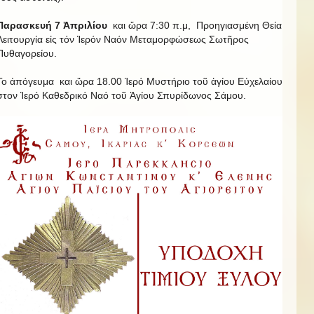
Παρασκευή 7 Ἀπριλίου
και ὥρα 7:30 π.μ, Προηγιασμένη Θεία
Λειτουργία εἰς τόν Ἱερόν Ναόν Μεταμορφώσεως Σωτῆρος
Πυθαγορείου.
Το ἀπόγευμα και ὥρα 18.00 Ἱερό Μυστήριο τοῦ ἁγίου Εὐχελαίου
στον Ἱερό Καθεδρικό Ναό τοῦ Ἁγίου Σπυρίδωνος Σάμου.