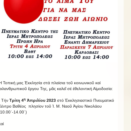
Ἡ Τοπική μας Ἐκκλησία στά πλαίσια τοῦ κοινωνικοῦ καί
φιλανθρωπικοῦ ἔργου Της, μᾶς καλεῖ σέ ἐθελοντική Αἱμοδοσία:
η
- Τήν
Τρίτη 4
Ἀπριλίου 2023
στό Ἐκκλησιαστικό Πνευματικό
Κέντρο Βαθέος πλησίον τοῦ Ἱ. Μ. Ναοῦ Ἁγίου Νικολάου
(10.00΄-14.00΄)
καί