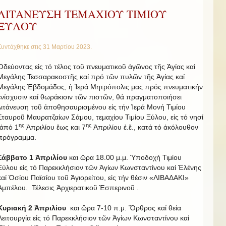
ΛΙΤΑΝΕΥΣΗ ΤΕΜΑΧΙΟΥ ΤΙΜΙΟΥ
ΞΥΛΟΥ
Συντάχθηκε στις
31 Μαρτίου 2023
.
Ὁδεύοντας εἰς τό τέλος τοῦ πνευματικοῦ ἀγῶνος τῆς Ἁγίας καί
Μεγάλης Τεσσαρακοστῆς καί πρό τῶν πυλῶν τῆς Ἁγίας καί
Μεγάλης Ἑβδομάδος, ἡ Ἱερά Μητρόπολις μας πρός πνευματικήν
ἐνίσχυσιν καί θωράκισιν τῶν πιστῶν, θά πραγματοποιήσει
λιτάνευση τοῦ ἀποθησαυρισμένου εἰς τήν Ἱερά Μονή Τιμίου
Σταυροῦ Μαυρατζαίων Σάμου, τεμαχίου Τιμίου Ξύλου, εἰς τό νησί
ης
ης
ἀπό 1
Ἀπριλίου ἕως και 7
Ἀπριλίου ἐ.ἔ., κατά τό ἀκόλουθον
πρόγραμμα.
Σάββατο 1 Ἀπριλίου
και ὥρα 18.00 μ.μ. Ὑποδοχή Τιμίου
Ξύλου εἰς τό Παρεκκλήσιον τῶν Ἁγίων Κωνσταντίνου καί Ἑλένης
καί Ὁσίου Παϊσίου τοῦ Ἁγιορείτου, εἰς τήν θέσιν «ΛΙΒΑΔΑΚΙ»
Ἀμπέλου. Τέλεσις Ἀρχιερατικοῦ Ἑσπερινοῦ .
Κυριακή 2 Ἀπριλίου
και ὥρα 7-10 π.μ. Ὄρθρος καί θεία
Λειτουργία εἰς τό Παρεκκλήσιον τῶν Ἁγίων Κωνσταντίνου καί