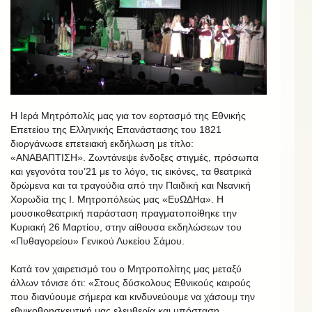
Η Ιερά Μητρόπολίς μας για τον εορτασμό της Εθνικής
Επετείου της Ελληνικής Επανάστασης του 1821
διοργάνωσε επετειακή εκδήλωση με τίτλο:
«ΑΝΑΒΑΠΤΙΣΗ». Ζωντάνεψε ένδοξες στιγμές, πρόσωπα
και γεγονότα του’21 με το λόγο, τις εικόνες, τα θεατρικά
δρώμενα και τα τραγούδια από την Παιδική και Νεανική
Χορωδία της Ι. Μητροπόλεώς μας «ΕυΩΔΗα». Η
μουσικοθεατρική παράσταση πραγματοποίθηκε την
Κυριακή 26 Μαρτίου, στην αίθουσα εκδηλώσεων του
«Πυθαγορείου» Γενικού Λυκείου Σάμου.
Κατά τον χαιρετισμό του ο Μητροπολίτης μας μεταξύ
άλλων τόνισε ότι: «Στους δύσκολους Εθνικούς καιρούς
που διανύουμε σήμερα και κινδυνεύουμε να χάσουμ την
εθνικοθρησκευτική μας ελευθερία και υπόσταση,