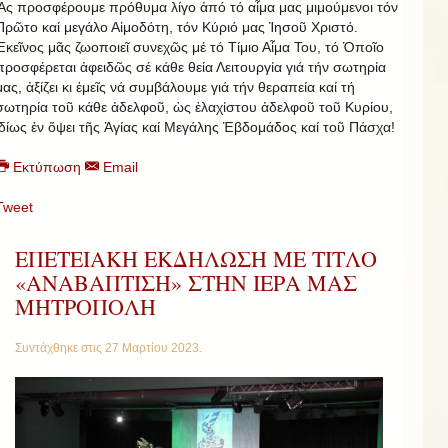
Ἄς προσφέρουμε πρόθυμα λίγο ἀπό τό αἷμα μας μιμούμενοι τόν
Πρῶτο καί μεγάλο Αἱμοδότη, τόν Κύριό μας Ἰησοῦ Χριστό.
Ἐκεῖνος μᾶς ζωοποιεῖ συνεχῶς μέ τό Τίμιο Αἷμα Του, τό Ὁποῖο
προσφέρεται ἀφειδῶς σέ κάθε θεία Λειτουργία γιά τήν σωτηρία
μας, ἀξίζει κι ἐμεῖς νά συμβάλουμε γιά τήν θεραπεία καί τή
σωτηρία τοῦ κάθε ἀδελφοῦ, ὡς ἐλαχίστου ἀδελφοῦ τοῦ Κυρίου,
ἰδίως ἐν ὄψει τῆς Ἁγίας καί Μεγάλης Ἑβδομάδος καί τοῦ Πάσχα!
Εκτύπωση
Email
Tweet
ΕΠΕΤΕΙΑΚΗ ΕΚΔΗΛΩΣΗ ΜΕ ΤΙΤΛΟ
«ΑΝΑΒΑΠΤΙΣΗ» ΣΤΗΝ ΙΕΡΑ ΜΑΣ
ΜΗΤΡΟΠΟΛΗ
Συντάχθηκε στις
27 Μαρτίου 2023
.