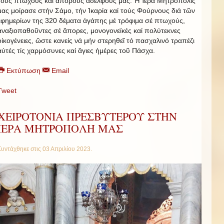
τούς πτωχούς καί ἀπόρους ἀδελφούς μας. Ἡ Ἱερά Μητρόπολίς
μας μοίρασε στήν Σάμο, τήν Ἰκαρία καί τούς Φούρνους διά τῶν
ἐφημερίων της 320 δέματα ἀγάπης μέ τρόφιμα σέ πτωχούς,
ἀναξιοπαθοῦντες σέ ἂπορες, μονογονεϊκές καί πολύτεκνες
οἰκογένειες, ὣστε κανείς νά μήν στερηθεῖ τό πασχαλινό τραπέζι
αὐτές τίς χαρμόσυνες καί ἃγιες ἡμέρες τοῦ Πάσχα.
Εκτύπωση
Email
Tweet
ΧΕΙΡΟΤΟΝΙΑ ΠΡΕΣΒΥΤΕΡΟΥ ΣΤΗΝ
ΙΕΡΑ ΜΗΤΡΟΠΟΛΗ ΜΑΣ
Συντάχθηκε στις
03 Απριλίου 2023
.