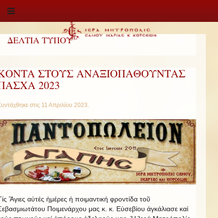
ΔΕΛΤΙΑ ΤΥΠΟΥ
ΚΟΝΤΑ ΣΤΟΥΣ ΑΝΑΞΙΟΠΑΘΟΥΝΤΑΣ
ΠΑΣΧΑ 2023
Συντάχθηκε στις
11 Απριλίου 2023
.
Τίς Ἃγιες αὐτές ἡμέρες ἡ ποιμαντική φροντίδα τοῦ
Σεβασμιωτάτου Ποιμενάρχου μας κ. κ. Εὐσεβίου ἀγκάλιασε καί