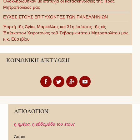
Ὁλοκληρώθηκαν μὲ ἐπιτυχία οἱ κατασκηνώσεις τῆς Ἱερᾶς
Μητροπόλεώς μας
ΕΥΧΕΣ ΣΤΟΥΣ ΕΠΙΤΥΧΟΝΤΕΣ ΤΩΝ ΠΑΝΕΛΛΗΝΙΩΝ
Ἑορτὴ τῆς Ἁγίας Μαρκέλλης καὶ 31η ἐπέτειος τῆς εἰς
Ἐπίσκοπον Χειροτονίας τοῦ Σεβασμιωτάτου Μητροπολίτου μας
κ.κ. Εὐσεβίου
ΚΟΙΝΩΝΙΚΗ ΔΙΚΤΥΩΣΗ
ΑΓΙΟΛΟΓΙΟΝ
η ημέρα,
η εβδομάδα του έτους
Άυριο