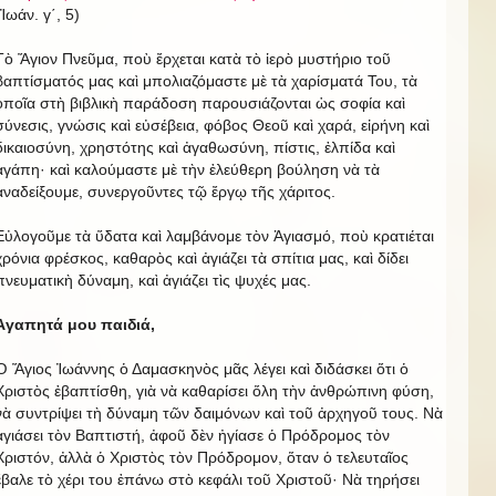
(Ἰωάν. γ΄, 5)
Τὸ Ἅγιον Πνεῦμα, ποὺ ἔρχεται κατὰ τὸ ἱερὸ μυστήριο τοῦ
βαπτίσματός μας καὶ μπολιαζόμαστε μὲ τὰ χαρίσματά Του, τὰ
ὁποῖα στὴ βιβλικὴ παράδοση παρουσιάζονται ὡς σοφία καὶ
σύνεσις, γνώσις καὶ εὐσέβεια, φόβος Θεοῦ καὶ χαρά, εἰρήνη καὶ
δικαιοσύνη, χρηστότης καὶ ἀγαθωσύνη, πίστις, ἐλπίδα καὶ
ἀγάπη· καὶ καλούμαστε μὲ τὴν ἐλεύθερη βούληση νὰ τὰ
ἀναδείξουμε, συνεργοῦντες τῷ ἔργῳ τῆς χάριτος.
Εὐλογοῦμε τὰ ὕδατα καὶ λαμβάνομε τὸν Ἁγιασμό, ποὺ κρατιέται
χρόνια φρέσκος, καθαρὸς καὶ ἀγιάζει τὰ σπίτια μας, καὶ δίδει
πνευματικὴ δύναμη, καὶ ἀγιάζει τὶς ψυχές μας.
Ἀγαπητά μου παιδιά,
Ὁ Ἅγιος Ἰωάννης ὁ Δαμασκηνὸς μᾶς λέγει καὶ διδάσκει ὅτι ὁ
Χριστὸς ἐβαπτίσθη, γιὰ νὰ καθαρίσει ὅλη τὴν ἀνθρώπινη φύση,
νὰ συντρίψει τὴ δύναμη τῶν δαιμόνων καὶ τοῦ ἀρχηγοῦ τους. Νὰ
ἀγιάσει τὸν Βαπτιστή, ἀφοῦ δὲν ἠγίασε ὁ Πρόδρομος τὸν
Χριστόν, ἀλλὰ ὁ Χριστὸς τὸν Πρόδρομον, ὅταν ὁ τελευταῖος
ἔβαλε τὸ χέρι του ἐπάνω στὸ κεφάλι τοῦ Χριστοῦ· Νὰ τηρήσει