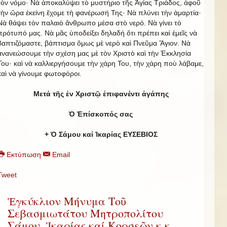
τὸν νόμο· Νὰ ἀποκαλύψει τὸ μυστήριο τῆς Ἁγίας Τριάδος, ἀφοῦ
τὴν ὥρα ἐκείνη ἔχομε τὴ φανέρωσή Της· Νὰ πλύνει τὴν ἁμαρτία·
Νὰ θάψει τὸν παλαιὸ ἄνθρωπο μέσα στὸ νερό. Νὰ γίνει τὸ
πρότυπό μας. Νὰ μᾶς ὑποδείξει δηλαδή ὅτι πρέπει καὶ ἐμεῖς νὰ
βαπτιζόμαστε, βάπτισμα ὅμως μὲ νερὸ καὶ Πνεῦμα Ἅγιον. Νὰ
ἀνανεώσουμε τὴν σχέση μας μὲ τὸν Χριστὸ καὶ τὴν Ἐκκλησία
Του· καὶ νὰ καλλιεργήσουμε τὴν χάρη Του, τὴν χάρη ποὺ λάβαμε,
καὶ νὰ γίνουμε φωτοφόροι.
Μετά τῆς ἐν Χριστῷ ἐπιφανέντι ἀγάπης
Ὁ Ἐπίσκοπός σας
+ Ὁ Σάμου καί Ἰκαρίας ΕΥΣΕΒΙΟΣ
Εκτύπωση
Email
Tweet
Ἐγκύκλιον Μήνυμα Τοῦ
Σεβασμιωτάτου Μητροπολίτου
Σάμου, Ἰκαρίας καί Κορσεῶν κ.κ.