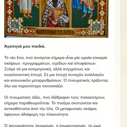
Ἀγαπητά μου παιδιά,
Τό νέο ἔτος πού ἀνοίγεται σήμερα εἶναι μία ὡραία εὐκαιρία
σκέψεων, προγραμμάτων, σχεδίων καί ἀποφάσεων.
Ζοῦμε σέ μια κοσμογονική, ἀλλά συγχρόνως και
συγκλονιστική ἐποχή. Σέ μια ἐποχή συνεχῶν ἐναλλαγῶν
και κοινωνικῶν μεταρρυθμίσεων. Ὁ πνευματικός ὁρίζοντας
ὅλο και περισσότερο σκοτεινιάζει.
Οἱ πνευματικές ἀξίες, πού ἐξέθρεψαν τούς παλαιοτέρους
σήμερα παραθεωροῦνται. Τό πνεῦμα σκοτώνεται και
ἀντικαθίσταται ἀπό τήν ὕλη. Οἱ μεταφυσικές σκέψεις
ἀφήνουν ἀδιάφορη την πλειονότητα.
Ὁ ἀσυγκράτητος ἀτομισμός, ὁ ἐγωκεντρισμός, τό ὠμό