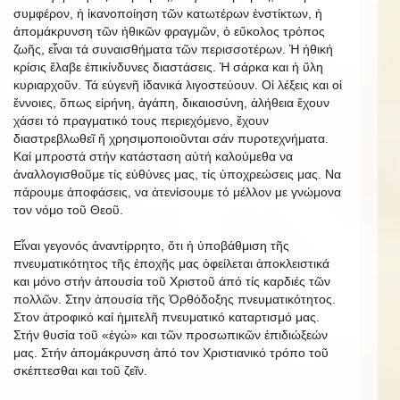
συμφέρον, ἡ ἱκανοποίηση τῶν κατωτέρων ἐνστίκτων, ἡ
ἀπομάκρυνση τῶν ἠθικῶν φραγμῶν, ὁ εὔκολος τρόπος
ζωῆς, εἶναι τά συναισθήματα τῶν περισσοτέρων. Ἡ ἠθική
κρίσις ἔλαβε ἐπικίνδυνες διαστάσεις. Ἡ σάρκα και ἡ ὕλη
κυριαρχοῦν. Τά εὐγενῆ ἰδανικά λιγοστεύουν. Οἱ λέξεις και οἱ
ἔννοιες, ὅπως εἰρήνη, ἀγάπη, δικαιοσύνη, ἀλήθεια ἔχουν
χάσει τό πραγματικό τους περιεχόμενο, ἔχουν
διαστρεβλωθεῖ ἤ χρησιμοποιοῦνται σάν πυροτεχνήματα.
Καί μπροστά στήν κατάσταση αὐτή καλούμεθα να
ἀναλλογισθοῦμε τίς εὐθύνες μας, τίς ὑποχρεώσεις μας. Να
πάρουμε ἀποφάσεις, να ἀτενίσουμε τό μέλλον με γνώμονα
τον νόμο τοῦ Θεοῦ.
Εἶναι γεγονός ἀναντίρρητο, ὅτι ἡ ὑποβάθμιση τῆς
πνευματικότητος τῆς ἐποχῆς μας ὀφείλεται ἀποκλειστικά
και μόνο στήν ἀπουσία τοῦ Χριστοῦ άπό τίς καρδιές τῶν
πολλῶν. Στην ἀπουσία τῆς Ὀρθόδοξης πνευματικότητος.
Στον ἀτροφικό καί ἡμιτελῆ πνευματικό καταρτισμό μας.
Στήν θυσία τοῦ «ἐγώ» και τῶν προσωπικῶν ἐπιδιώξεών
μας. Στήν ἀπομάκρυνση ἀπό τον Χριστιανικό τρόπο τοῦ
σκέπτεσθαι και τοῦ ζεῖν.