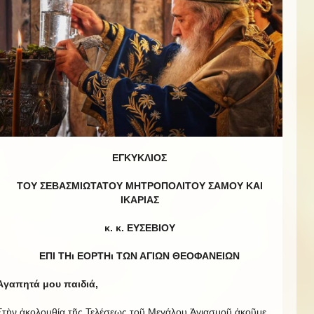
ΕΓΚΥΚΛΙΟΣ
ΤΟΥ ΣΕΒΑΣΜΙΩΤΑΤΟΥ ΜΗΤΡΟΠΟΛΙΤΟΥ ΣΑΜΟΥ ΚΑΙ
ΙΚΑΡΙΑΣ
κ. κ. ΕΥΣΕΒΙΟΥ
ΕΠΙ ΤΗι ΕΟΡΤΗι ΤΩΝ ΑΓΙΩΝ ΘΕΟΦΑΝΕΙΩΝ
Ἀγαπητά μου παιδιά,
Στὴν ἀκολουθία τῆς Τελέσεως τοῦ Μεγάλου Ἁγιασμοῦ ἀκοῦμε