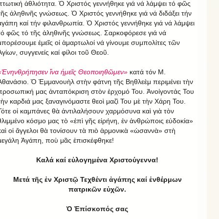
πτωτική ἀθλιότητα. Ὁ Χριστός γεννήθηκε γιά νά λάμψει τό φῶς
τῆς ἀληθινῆς γνώσεως. Ὁ Χριστός γεννήθηκε γιά νά διδάξει τήν
ἀγάπη καί τήν φιλανθρωπία. Ὁ Χριστός γεννήθηκε γιά νά λάμψει
τό φῶς τό τῆς ἀληθινῆς γνώσεως. Σαρκοφόρεσε γιά νά
μπορέσουμε ἑμεῖς οἱ ἁμαρτωλοί νά γίνουμε συμπολίτες τῶν
Ἁγίων, συγγενείς καί φίλοι τοῦ Θεοῦ.
«Ἐνηνθρήπησεν ἵνα ἡμεῖς Θεοποιηθῶμεν»
κατά τόν Μ.
Ἀθανάσιο. Ὁ Ἐμμανουὴλ στὴν φάτνη τῆς Βηθλεὲμ περιμένει τὴν
προσωπική μας ἀνταπόκριση στὸν ἐρχομό Του. Ἀνοίγοντάς Του
τὴν καρδιά μας ξαναγινόμαστε θεοὶ μαζὶ Του μὲ τὴν Χάρη Του.
Τότε οἱ καμπάνες θὰ ἀντιλαλήσουν χαρμόσυνα καὶ γιὰ τὸν
θλιμμένο κόσμο μας τὸ «ἐπὶ γῆς εἰρήνη, ἐν ἀνθρώποις εὐδοκία»
καὶ οἱ ἄγγελοι θὰ τονίσουν τὰ πιὸ ἁρμονικὰ «ὡσαννὰ» στὴ
μεγάλη Ἀγάπη, ποὺ μᾶς ἐπισκέφθηκε!
Καλά καί εὐλογημένα Χριστούγεννα!
Μετά τῆς ἐν Χριστῷ Τεχθέντι ἀγάπης καί ἐνθέρμων
πατρικῶν εὐχῶν.
Ὁ Ἐπίσκοπός σας