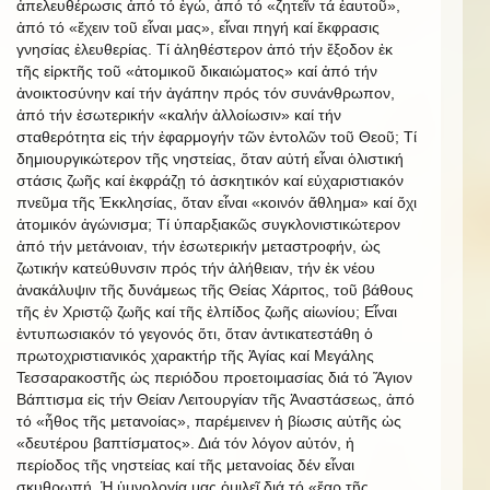
ἀπελευθέρωσις ἀπό τό ἐγώ, ἀπό τό «ζητεῖν τά ἑαυτοῦ»,
ἀπό τό «ἔχειν τοῦ εἶναι μας», εἶναι πηγή καί ἔκφρασις
γνησίας ἐλευθερίας. Τί ἀληθέστερον ἀπό τήν ἔξοδον ἐκ
τῆς εἱρκτῆς τοῦ «ἀτομικοῦ δικαιώματος» καί ἀπό τήν
ἀνοικτοσύνην καί τήν ἀγάπην πρός τόν συνάνθρωπον,
ἀπό τήν ἐσωτερικήν «καλήν ἀλλοίωσιν» καί τήν
σταθερότητα εἰς τήν ἐφαρμογήν τῶν ἐντολῶν τοῦ Θεοῦ; Τί
δημιουργικώτερον τῆς νηστείας, ὅταν αὐτή εἶναι ὁλιστική
στάσις ζωῆς καί ἐκφράζῃ τό ἀσκητικόν καί εὐχαριστιακόν
πνεῦμα τῆς Ἐκκλησίας, ὅταν εἶναι «κοινόν ἄθλημα» καί ὄχι
ἀτομικόν ἀγώνισμα; Τί ὑπαρξιακῶς συγκλονιστικώτερον
ἀπό τήν μετάνοιαν, τήν ἐσωτερικήν μεταστροφήν, ὡς
ζωτικήν κατεύθυνσιν πρός τήν ἀλήθειαν, τήν ἐκ νέου
ἀνακάλυψιν τῆς δυνάμεως τῆς Θείας Χάριτος, τοῦ βάθους
τῆς ἐν Χριστῷ ζωῆς καί τῆς ἐλπίδος ζωῆς αἰωνίου; Εἶναι
ἐντυπωσιακόν τό γεγονός ὅτι, ὅταν ἀντικατεστάθη ὁ
πρωτοχριστιανικός χαρακτήρ τῆς Ἁγίας καί Μεγάλης
Τεσσαρακοστῆς ὡς περιόδου προετοιμασίας διά τό Ἅγιον
Βάπτισμα εἰς τήν Θείαν Λειτουργίαν τῆς Ἀναστάσεως, ἀπό
τό «ἦθος τῆς μετανοίας», παρέμεινεν ἡ βίωσις αὐτῆς ὡς
«δευτέρου βαπτίσματος». Διά τόν λόγον αὐτόν, ἡ
περίοδος τῆς νηστείας καί τῆς μετανοίας δέν εἶναι
σκυθρωπή. Ἡ ὑμνολογία μας ὁμιλεῖ διά τό «ἔαρ τῆς