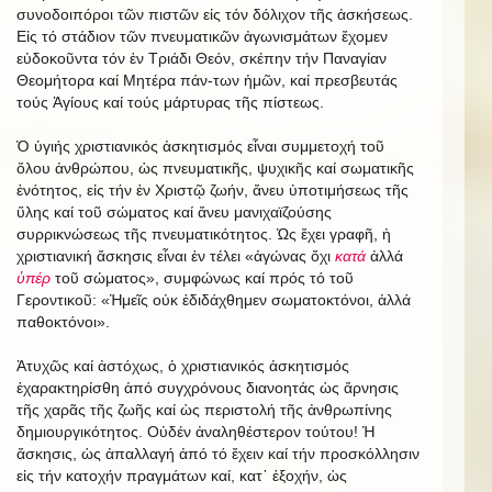
συνοδοιπόροι τῶν πιστῶν εἰς τόν δόλιχον τῆς ἀσκήσεως.
Εἰς τό στάδιον τῶν πνευματικῶν ἀγωνισμάτων ἔχομεν
εὐδοκοῦντα τόν ἐν Τριάδι Θεόν, σκέπην τήν Παναγίαν
Θεομήτορα καί Μητέρα πάν-των ἡμῶν, καί πρεσβευτάς
τούς Ἁγίους καί τούς μάρτυρας τῆς πίστεως.
Ὁ ὑγιής χριστιανικός ἀσκητισμός εἶναι συμμετοχή τοῦ
ὅλου ἀνθρώπου, ὡς πνευματικῆς, ψυχικῆς καί σωματικῆς
ἑνότητος, εἰς τήν ἐν Χριστῷ ζωήν, ἄνευ ὑποτιμήσεως τῆς
ὕλης καί τοῦ σώματος καί ἄνευ μανιχαϊζούσης
συρρικνώσεως τῆς πνευματικότητος. Ὡς ἔχει γραφῆ, ἡ
χριστιανική ἄσκησις εἶναι ἐν τέλει «ἀγώνας ὄχι
κατά
ἀλλά
ὑπέρ
τοῦ σώματος», συμφώνως καί πρός τό τοῦ
Γεροντικοῦ: «Ἡμεῖς οὐκ ἐδιδάχθημεν σωματοκτόνοι, ἀλλά
παθοκτόνοι».
Ἀτυχῶς καί ἀστόχως, ὁ χριστιανικός ἀσκητισμός
ἐχαρακτηρίσθη ἀπό συγχρόνους διανοητάς ὡς ἄρνησις
τῆς χαρᾶς τῆς ζωῆς καί ὡς περιστολή τῆς ἀνθρωπίνης
δημιουργικότητος. Οὐδέν ἀναληθέστερον τούτου! Ἡ
ἄσκησις, ὡς ἀπαλλαγή ἀπό τό ἔχειν καί τήν προσκόλλησιν
εἰς τήν κατοχήν πραγμάτων καί, κατ᾿ ἐξοχήν, ὡς