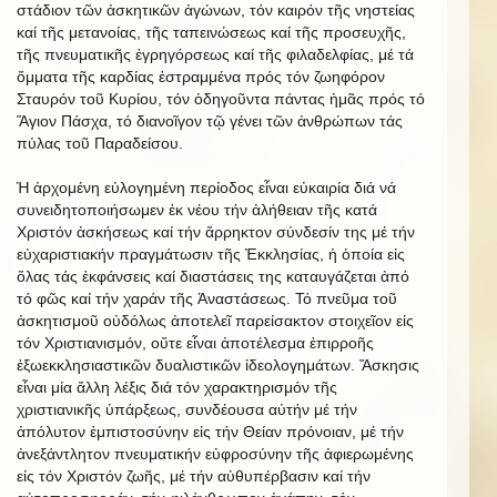
στάδιον τῶν ἀσκητικῶν ἀγώνων, τόν καιρόν τῆς νηστείας
καί τῆς μετανοίας, τῆς ταπεινώσεως καί τῆς προσευχῆς,
τῆς πνευματικῆς ἐγρηγόρσεως καί τῆς φιλαδελφίας, μέ τά
ὄμματα τῆς καρδίας ἐστραμμένα πρός τόν ζωηφόρον
Σταυρόν τοῦ Κυρίου, τόν ὁδηγοῦντα πάντας ἡμᾶς πρός τό
Ἅγιον Πάσχα, τό διανοῖγον τῷ γένει τῶν ἀνθρώπων τάς
πύλας τοῦ Παραδείσου.
Ἡ ἀρχομένη εὐλογημένη περίοδος εἶναι εὐκαιρία διά νά
συνειδητοποιήσωμεν ἐκ νέου τήν ἀλήθειαν τῆς κατά
Χριστόν ἀσκήσεως καί τήν ἄρρηκτον σύνδεσίν της μέ τήν
εὐχαριστιακήν πραγμάτωσιν τῆς Ἐκκλησίας, ἡ ὁποία εἰς
ὅλας τάς ἐκφάνσεις καί διαστάσεις της καταυγάζεται ἀπό
τό φῶς καί τήν χαράν τῆς Ἀναστάσεως. Τό πνεῦμα τοῦ
ἀσκητισμοῦ οὐδόλως ἀποτελεῖ παρείσακτον στοιχεῖον εἰς
τόν Χριστιανισμόν, οὔτε εἶναι ἀποτέλεσμα ἐπιρροῆς
ἐξωεκκλησιαστικῶν δυαλιστικῶν ἰδεολογημάτων. Ἄσκησις
εἶναι μία ἄλλη λέξις διά τόν χαρακτηρισμόν τῆς
χριστιανικῆς ὑπάρξεως, συνδέουσα αὐτήν μέ τήν
ἀπόλυτον ἐμπιστοσύνην εἰς τήν Θείαν πρόνοιαν, μέ τήν
ἀνεξάντλητον πνευματικήν εὐφροσύνην τῆς ἀφιερωμένης
εἰς τόν Χριστόν ζωῆς, μέ τήν αὐθυπέρβασιν καί τήν