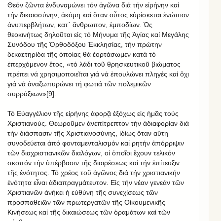
Θεόν ζῶντα ἐνδυναμώνει τόν ἀγῶνα διά τήν εἰρήνην καί
τήν δικαιοσύνην, ἀκόμη καί ὅταν οὗτος εὑρίσκεται ἐνώπιον
ἀνυπερβλήτων, κατ᾿ ἄνθρωπον, ἐμποδίων. Ὡς
θεοκινήτως δηλοῦται εἰς τό Μήνυμα τῆς Ἁγίας καί Μεγάλης
Συνόδου τῆς Ὀρθοδόξου Ἐκκλησίας, τήν πρώτην
δεκαετηρίδα τῆς ὁποίας θά ἑορτάσωμεν κατά τό
ἐπερχόμενον ἔτος, «τό λάδι τοῦ θρησκευτικοῦ βιώματος
πρέπει νά χρησιμοποιεῖται γιά νά ἐπουλώνει πληγές καί ὄχι
γιά νά ἀναζωπυρώνει τή φωτιά τῶν πολεμικῶν
συρράξεων»[9].
Τό Εὐαγγέλιον τῆς εἰρήνης ἀφορᾷ ἐξόχως εἰς ἡμᾶς τούς
Χριστιανούς. Θεωροῦμεν ἀνεπίτρεπτον τήν ἀδιαφορίαν διά
τήν διάσπασιν τῆς Χριστιανοσύνης, ἰδίως ὅταν αὕτη
συνοδεύεται ἀπό φονταμενταλισμόν καί ρητήν ἀπόρριψιν
τῶν διαχριστιανικῶν διαλόγων, οἱ ὁποῖοι ἔχουν τελικόν
σκοπόν τήν ὑπέρβασιν τῆς διαιρέσεως καί τήν ἐπίτευξιν
τῆς ἑνότητος. Τό χρέος τοῦ ἀγῶνος διά τήν χριστιανικήν
ἑνότητα εἶναι ἀδιαπραγμάτευτον. Εἰς τήν νέαν γενεάν τῶν
Χριστιανῶν ἀνήκει ἡ εὐθύνη τῆς συνεχίσεως τῶν
προσπαθειῶν τῶν πρωτεργατῶν τῆς Οἰκουμενικῆς
Κινήσεως καί τῆς δικαιώσεως τῶν ὁραμάτων καί τῶν