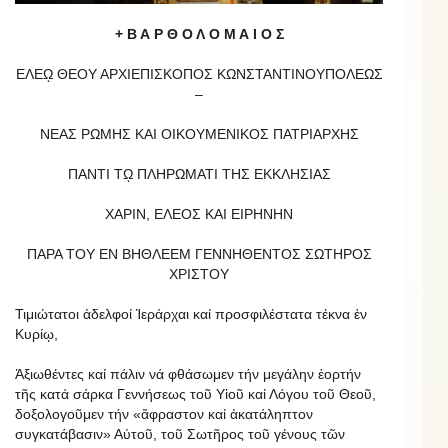
+ Β Α Ρ Θ Ο Λ Ο Μ Α Ι Ο Σ
ΕΛΕῼ ΘΕΟΥ ΑΡΧΙΕΠΙΣΚΟΠΟΣ ΚΩΝΣΤΑΝΤΙΝΟΥΠΟΛΕΩΣ
–
ΝΕΑΣ ΡΩΜΗΣ ΚΑΙ ΟΙΚΟΥΜΕΝΙΚΟΣ ΠΑΤΡΙΑΡΧΗΣ
ΠΑΝΤΙ Τῼ ΠΛΗΡΩΜΑΤΙ ΤΗΣ ΕΚΚΛΗΣΙΑΣ
ΧΑΡΙΝ, ΕΛΕΟΣ ΚΑΙ ΕΙΡΗΝΗΝ
ΠΑΡΑ ΤΟΥ ΕΝ ΒΗΘΛΕΕΜ ΓΕΝΝΗΘΕΝΤΟΣ ΣΩΤΗΡΟΣ
ΧΡΙΣΤΟΥ
Τιμιώτατοι ἀδελφοί Ἱεράρχαι καί προσφιλέστατα τέκνα ἐν
Κυρίῳ,
Ἀξιωθέντες καί πάλιν νά φθάσωμεν τήν μεγάλην ἑορτήν
τῆς κατά σάρκα Γεννήσεως τοῦ Υἱοῦ καί Λόγου τοῦ Θεοῦ,
δοξολογοῦμεν τήν «ἄφραστον καί ἀκατάληπτον
συγκατάβασιν» Αὐτοῦ, τοῦ Σωτῆρος τοῦ γένους τῶν