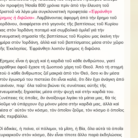
τὸν προφήτη Ἠσαΐα 800 χρόνια πρὶν ἀπὸ τὴν ἔλευση τοῦ
Χριστοῦ νὰ λέγει μία συγκλονιστικὴ προφητεία
«Ἐφράνθητι
ἔρημος ἡ διψῶσα»
. Λαμβάνοντας ἀφορμή ἀπό τήν ἔρημο τοῦ
Ἰορδάνου, ἀναφέρεται στὸ γεγονὸς τῆς βαπτίσεως τοῦ Κυρίου
μας στὸν Ἰορδάνη ποταμό καί συμβολικά ὁμιλεῖ γιά τήν
πνευματικὴ σημασία τῆς βαπτίσεως τοῦ Κυρίου μας ἐκείνη τὴν
ἡμέρα στὸν Ἰορδάνη, ἀλλὰ καὶ τοῦ βαπτίσματος μέσα στὸν χῶρο
τῆς Ἐκκλησίας. Ἐφράνθητι λοιπόν ἔρημος ἡ διψῶσα.
Ἔρημος εἶναι ἡ ψυχὴ καὶ ἡ καρδιὰ τοῦ κάθε ἀνθρώπου, γιατί
ξεράθηκε ἀφοῦ ἔχασε τὴ ζωοποιὸ χάρη τοῦ Θεοῦ. Ἀπὸ τὴ στιγμή
ποὺ ὁ κάθε ἄνθρωπος ζεῖ μακριὰ ἀπὸ τὸν Θεό, ὅσο κι ἂν μέσα
στὸν ἐγωισμό του πιστεύει ὅτι εἶναι καλά, ὅτι δὲν ἔχει ἀνάγκη ἀπό
κανέναν, παρ᾿ ὅλα ταῦτα βιώνει τὶς συνέπειες αὐτῆς τῆς
πνευματικῆς ξηρασίας μέσα στὴν ψυχὴ καὶ στὴν καρδιὰ του.
Συνέπειες τὶς ὁποῖες, ἂν ἀνοίξουμε λιγάκι τὰ μάτια μας, θὰ τὶς
δοῦμε νὰ ὑπάρχουν ὄχι μόνον μέσα στὴν καρδιὰ μας, ἀλλὰ καὶ
μέσα σ᾿ αὐτὸν τὸν κόσμο, τὸν ὁποῖον ζοῦμε, τὸν κόσμο ὁ ὁποῖος
μᾶς περιβάλλει.
Οἱ ἀδικίες, ἡ πείνα, οἱ πόλεμοι, τὰ μῖση, ἡ Βία, ὅλα αὐτὰ τὰ ὁποῖα
κυριαρκοῦν στὸν κόσμο, δὲν εἶναι τίποτε ἄλλο παρὰ ἐκδηλώσεις