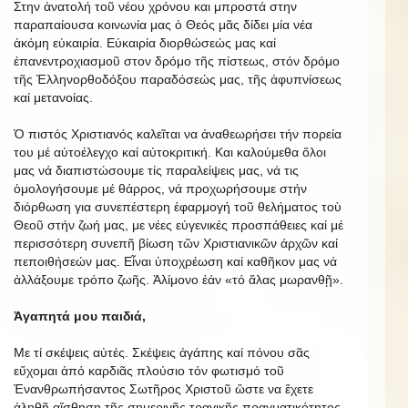
Στην ἀνατολή τοῦ νέου χρόνου και μπροστά στην
παραπαίουσα κοινωνία μας ὁ Θεός μᾶς δίδει μία νέα
ἀκόμη εὐκαιρία. Εὐκαιρία διορθώσεώς μας καί
ἐπανεντροχιασμοῦ στον δρόμο τῆς πίστεως, στόν δρόμο
τῆς Ἑλληνορθοδόξου παραδόσεώς μας, τῆς ἀφυπνίσεως
καί μετανοίας.
Ὁ πιστός Χριστιανός καλεῖται να ἀναθεωρήσει τήν πορεία
του μέ αὐτοέλεγχο καί αὐτοκριτική. Και καλούμεθα ὅλοι
μας νά διαπιστώσουμε τίς παραλείψεις μας, νά τις
ὁμολογήσουμε μέ θάρρος, νά προχωρήσουμε στήν
διόρθωση για συνεπέστερη ἐφαρμογή τοῦ θελήματος τοὺ
Θεοῦ στήν ζωή μας, με νέες εὐγενικές προσπάθειες καί μέ
περισσότερη συνεπῆ βίωση τῶν Χριστιανικῶν άρχῶν καί
πεποιθήσεών μας. Εἶναι ὑποχρέωση καί καθῆκον μας νά
ἀλλάξουμε τρόπο ζωῆς. Ἀλίμονο ἐάν «τό ἅλας μωρανθῇ».
Ἀγαπητά μου παιδιά,
Με τί σκέψεις αὐτές. Σκέψεις ἀγάπης καί πόνου σᾶς
εὔχομαι ἀπό καρδιᾶς πλούσιο τόν φωτισμό τοῦ
Ἐνανθρωπήσαντος Σωτῆρος Χριστοῦ ὥστε να ἔχετε
ἀληθῆ αἴσθηση τῆς σημερινῆς τραγικῆς πραγματικότητος