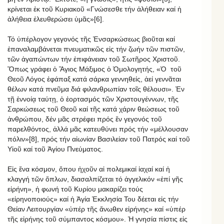
κρίνεται ἐκ τοῦ Κυριακοῦ «Γνώσεσθε τήν ἀλήθειαν καί ἡ
ἀλήθεια ἐλευθερώσει ὑμᾶς»[6].
Τό ὑπέρλογον γεγονός τῆς Ἐνσαρκώσεως βιοῦται καί
ἐπαναλαμβάνεται πνευματικῶς εἰς τήν ζωήν τῶν πιστῶν,
τῶν ἀγαπώντων τήν ἐπιφάνειαν τοῦ Σωτῆρος Χριστοῦ.
Ὅπως γράφει ὁ Ἅγιος Μάξιμος ὁ Ὁμολογητής, «Ὁ
τοῦ
Θεοῦ Λόγος ἐφάπαξ κατά σάρκα γεννηθείς, ἀεί γεννᾶται
θέλων κατά πνεῦμα διά φιλανθρωπίαν τοῖς θέλουσι». Ἐν
τῇ ἐννοίᾳ ταύτῃ, ὁ ἑορτασμός τῶν Χριστουγέννων, τῆς
Σαρκώσεως τοῦ Θεοῦ καί τῆς κατά χάριν θεώσεως τοῦ
ἀνθρώπου, δέν μᾶς στρέφει πρός ἕν γεγονός τοῦ
παρελθόντος, ἀλλά μᾶς κατευθύνει πρός τήν «μέλλουσαν
πόλιν»[8], πρός τήν αἰωνίαν Βασιλείαν τοῦ Πατρός καί τοῦ
Υἱοῦ καί τοῦ Ἁγίου Πνεύματος.
Εἰς ἕνα κόσμον, ὅπου ἠχοῦν αἱ πολεμικαί ἰαχαί καί ἡ
κλαγγή τῶν ὅπλων, διασαλπίζεται τό ἀγγελικόν «ἐπί γῆς
εἰρήνη», ἡ φωνή τοῦ Κυρίου μακαρίζει τούς
«εἰρηνοποιούς» καί ἡ Ἁγία Ἐκκλησία Του δέεται εἰς τήν
Θείαν Λειτουργίαν «ὑπέρ τῆς ἄνωθεν εἰρήνης» καί «ὑπέρ
τῆς εἰρήνης τοῦ σύμπαντος κόσμου». Ἡ γνησία πίστις εἰς