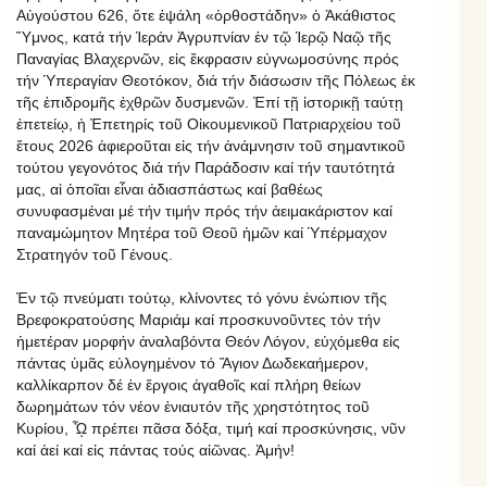
Αὐγούστου 626, ὅτε ἐψάλη «ὀρθοστάδην» ὁ Ἀκάθιστος
Ὕμνος, κατά τήν Ἱεράν Ἀγρυπνίαν ἐν τῷ Ἱερῷ Ναῷ τῆς
Παναγίας Βλαχερνῶν, εἰς ἔκφρασιν εὐγνωμοσύνης πρός
τήν Ὑπεραγίαν Θεοτόκον, διά τήν διάσωσιν τῆς Πόλεως ἐκ
τῆς ἐπιδρομῆς ἐχθρῶν δυσμενῶν. Ἐπί τῇ ἱστορικῇ ταύτῃ
ἐπετείῳ, ἡ Ἐπετηρίς τοῦ Οἰκουμενικοῦ Πατριαρχείου τοῦ
ἔτους 2026 ἀφιεροῦται εἰς τήν ἀνάμνησιν τοῦ σημαντικοῦ
τούτου γεγονότος διά τήν Παράδοσιν καί τήν ταυτότητά
μας, αἱ ὁποῖαι εἶναι ἀδιασπάστως καί βαθέως
συνυφασμέναι μέ τήν τιμήν πρός τήν ἀειμακάριστον καί
παναμώμητον Μητέρα τοῦ Θεοῦ ἡμῶν καί Ὑπέρμαχον
Στρατηγόν τοῦ Γένους.
Ἐν τῷ πνεύματι τούτῳ, κλίνοντες τό γόνυ ἐνώπιον τῆς
Βρεφοκρατούσης Μαριάμ καί προσκυνοῦντες τόν τήν
ἡμετέραν μορφήν ἀναλαβόντα Θεόν Λόγον, εὐχόμεθα εἰς
πάντας ὑμᾶς εὐλογημένον τό Ἅγιον Δωδεκαήμερον,
καλλίκαρπον δέ ἐν ἔργοις ἀγαθοῖς καί πλήρη θείων
δωρημάτων τόν νέον ἐνιαυτόν τῆς χρηστότητος τοῦ
Κυρίου, ᾯ πρέπει πᾶσα δόξα, τιμή καί προσκύνησις, νῦν
καί ἀεί καί εἰς πάντας τούς αἰῶνας. Ἀμήν!