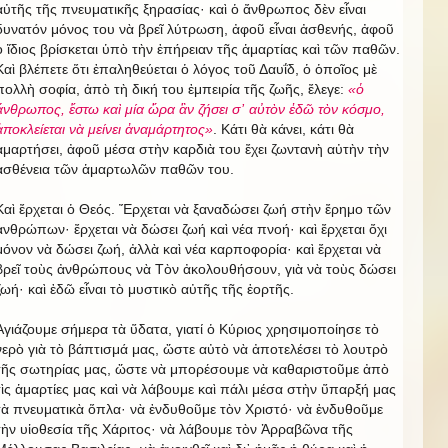
αὐτῆς τῆς πνευματικῆς ξηρασίας· καὶ ὁ ἄνθρωπος δὲν εἶναι
δυνατόν μόνος του νὰ βρεῖ λύτρωση, ἀφοῦ εἶναι ἀσθενής, ἀφοῦ
ὁ ἴδιος βρίσκεται ὑπὸ τὴν ἐπήρειαν τῆς ἁμαρτίας καὶ τῶν παθῶν.
Καὶ βλέπετε ὅτι ἐπαληθεύεται ὁ λόγος τοῦ Δαυΐδ, ὁ ὁποῖος μὲ
πολλὴ σοφία, ἀπὸ τὴ δική του ἐμπειρία τῆς ζωῆς, ἔλεγε:
«ὁ
ἄνθρωπος, ἔστω καὶ μία ὥρα ἂν ζήσει σ᾿ αὐτὸν ἐδῶ τὸν κόσμο,
ἀποκλείεται νὰ μείνει ἀναμάρτητος»
. Κάτι θὰ κάνει, κάτι θὰ
ἁμαρτήσει, ἀφοῦ μέσα στὴν καρδιὰ του ἔχει ζωντανὴ αὐτὴν τὴν
ἀσθένεια τῶν ἁμαρτωλῶν παθῶν του.
Καὶ ἔρχεται ὁ Θεός. Ἔρχεται νὰ ξαναδώσει ζωή στὴν ἔρημο τῶν
ἀνθρώπων· ἔρχεται νὰ δώσει ζωή καὶ νέα πνοή· καὶ ἔρχεται ὄχι
μόνον νὰ δώσει ζωή, ἀλλὰ καὶ νέα καρποφορία· καὶ ἔρχεται νὰ
βρεῖ τοὺς ἀνθρώπους νὰ Τὸν ἀκολουθήσουν, γιὰ νὰ τοὺς δώσει
ζωή· καὶ ἐδῶ εἶναι τὸ μυστικὸ αὐτῆς τῆς ἑορτῆς.
Ἁγιάζουμε σήμερα τὰ ὕδατα, γιατί ὁ Κύριος χρησιμοποίησε τὸ
νερὸ γιὰ τὸ βάπτισμά μας, ὥστε αὐτὸ νὰ ἀποτελέσει τὸ λουτρὸ
τῆς σωτηρίας μας, ὥστε νὰ μπορέσουμε νὰ καθαριστοῦμε ἀπὸ
τὶς ἁμαρτίες μας καὶ νὰ λάβουμε καὶ πάλι μέσα στὴν ὕπαρξή μας
τὰ πνευματικὰ ὅπλα· νὰ ἐνδυθοῦμε τὸν Χριστό· νὰ ἐνδυθοῦμε
τὴν υἱοθεσία τῆς Χάριτος· νὰ λάβουμε τὸν Ἀρραβῶνα τῆς