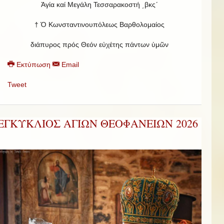
Ἁγία καί Μεγάλη Τεσσαρακοστή ͵βκςʹ
† Ὁ Κωνσταντινουπόλεως Βαρθολομαίος
διάπυρος πρός Θεόν εὐχέτης πάντων ὑμῶν
Εκτύπωση
Email
Tweet
ΕΓΚΥΚΛΙΟΣ ΑΓΙΩΝ ΘΕΟΦΑΝΕΙΩΝ 2026