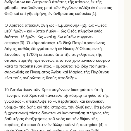
ἀνθρώπων καί Λυτρωτοῦ ἁπάσης τῆς κτίσεως ἐκ τῆς
φθορᾶς, ἀναβοῶντες μετά τῶν Ἀγγέλων «Δόξα ἐν ὑψίστοις
Θεῷ καί ἐπί γῆς εἰρήνη, ἐν ἀνθρώποις εὐδοκία»[1].
Ὁ Χριστός ἀπεκαλύφθη ὡς «Ἐμμανουήλ»[2], ὡς «Θεός
μεθ᾿ ἡμῶν» καί «ὑπέρ ἡμῶν», ὡς Θεός πλησίον ἑνός
ἑκάστου ἐξ ἡμῶν, ὡς «καί ἡμῶν αὐτῶν συγγενέ-
στερος»[3]. Ὁ «ὁμοούσιος» τῷ Θεῷ Πατρί προαιώνιος
Λόγος, καθώς ἐδογμάτισεν ἡ ἐν Νικαίᾳ Α’ Οἰκουμενική
Σύνοδος, ἡ 1700ή ἐπέτειος ἀπό τῆς συγκλήσεως τῆς
ὁποίας ἐτιμήθη πρεπόντως ὑπό τοῦ χριστιανικοῦ κόσμου
κατά τό παριππεῦον ἔτος, «ὁμοιοῦται τῷ ἰδίῳ ποιήματι»,
σαρκωθείς ἐκ Πνεύματος Ἁγίου καί Μαρίας τῆς Παρθένου,
«ἵνα τούς ἀνθρώπους θεούς ἀποδείξῃ».
Τό Ἀπολυτίκιον τῶν Χριστουγέννων διακηρύσσει ὅτι ἡ
Γέννησις τοῦ Χριστοῦ «ἀνέτειλε τῷ κόσμῳ τό φῶς τό τῆς
γνώσεως», ἀπεκάλυψε τό «ὑπερβατικόν καί καθολικόν
νόημα» τῆς ζωῆς καί τῆς ἱστορίας, τήν ἀλήθειαν, ὅτι μόνον
ἡ χριστιανική πίστις δύναται νά ἱκανοποιήσῃ πλήρως τάς
βαθυτέρας ἀναζητήσεις τοῦ νοός καί τήν δίψαν τῆς
καρδίας, ὅτι «οὐκ ἔστιν ἐν ἄλλῳ οὐδενί ἡ σωτηρία» [4] εἰ
μή ἐν Χριστῷ. Ἔκτοτε, «ἡ γνῶσις», ἥτις «φυσιοῖ»[5],