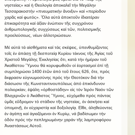
νηστείας» καί ἡ Θεολογία ἀποκαλεῖ τήν Μεγάλην
Τεσσαρακοστήν «πνευματικήν ἄνοιξιν» καί «περίοδον
χαρᾶς καί φωτός». Ὅλα αὐτά ἀποκτοῦν ἰδιαιτέραν
ἐπικαιρότητα καί ἀξίαν ἐνώπιον τῆς συγχρόνου
ἀνθρωπολογικῆς συγχύσεως καί τῶν, πολιτισμικῆς
προελεύσεως, νέων ἀλλοτριώσεων.
Μέ αὐτά τά αἰσθήματα καί τάς σκέψεις, ὑπενθυμίζοντες
τοῖς ἐν ἁπάσῃ τῇ δεσποτείᾳ Κυρίου τέκνοις τῆς Ἁγίας τοῦ
Χριστοῦ Μεγάλης Ἐκκλησίας ὅτι, κατά τήν ἡμέραν τοῦ
Ἀκαθίστου Ὕμνου θά κορυφωθοῦν οἱ ἑορτασμοί ἐπί τῇ
συμπληρώσει 1400 ἐτῶν ἀπό τοῦ ἔτους 626, ὅτε, πρός
ἔκφρασιν εὐγνωμοσύνης πρός τήν Θεοτόκον διά τήν
διάσωσιν τῆς Κωνσταντινουπόλεως ἀπό ἐπικίνδυνον
πολιορκίαν, ἐψάλη «ὀρθοστάδην» εἰς τόν Ἱερόν Ναόν τῶν
Βλαχερνῶν ὁ Ἀκάθιστος Ὕμνος, εὐχόμεθα πρός πάντας
ὑμᾶς εὔδρομον τό στάδιον τῆς νηστείας, ἐν ἀσκήσει καί
ὑπομονῇ, ἐν εὐχαριστίᾳ καί δοξολογίᾳ. Εἴθε, ἀληθεύοντες
ἐν ἀγάπῃ καί ἁγιαζόμενοι ἐν Κυρίῳ, νά βαδίσωμεν τήν
ὁδόν πρός τήν πεπληρωμένην χαράν τῆς λαμπροφόρου
Ἀναστάσεως Αὐτοῦ.