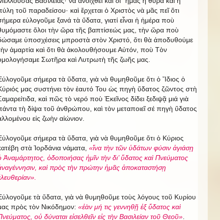
Μέλλουσας Βασιλείας· νὰ ἀνοιχθεῖ καὶ δι᾿ ἡμᾶς ἡ θύρα καὶ ἡ
πύλη τοῦ παραδείσου· καὶ ἔρχεται ὁ Χριστὸς νὰ μᾶς πεῖ ὅτι
σήμερα εὐλογοῦμε ξανά τὰ ὕδατα, γιατί εἶναι ἡ ἡμέρα ποὺ
θυμόμαστε ὅλοι τὴν ὥρα τῆς βαπτίσεώς μας, τὴν ὥρα ποὺ
δώσαμε ὑποσχέσεις μπροστὰ στὸν Χριστό, ὅτι θὰ ἀποδυθούμε
τὴν ἁμαρτία καὶ ὅτι θὰ ἀκολουθήσουμε Αὐτόν, ποὺ Τὸν
ὁμολογήσαμε Σωτῆρα καὶ Λυτρωτὴ τῆς ζωῆς μας.
Εὐλογοῦμε σήμερα τὰ ὕδατα, γιὰ νὰ θυμηθοῦμε ὅτι ὁ Ἴδιος ὁ
Κύριός μας συστήνει τὸν ἑαυτό Του ὡς πηγὴ ὕδατος ζῶντος στὴ
Σαμαρείτιδα, καὶ πῶς τὸ νερό ποὺ Ἐκεῖνος δίδει ξεδιψᾷ μιά γιὰ
πάντα τὴ δίψα τοῦ ἀνθρώπου, καὶ τὸν μεταποιεῖ σέ πηγὴ ὕδατος
ἁλλομένου εἰς ζωὴν αἰώνιον.
Εὐλογοῦμε σήμερα τὰ ὕδατα, γιὰ νὰ θυμηθοῦμε ὅτι ὁ Κύριος
κατέβη στὰ Ἰορδάνια νάματα,
«ἵνα τὴν τῶν ὑδάτων φύσιν ἀγιάσῃ
ὁ Ἀναμάρτητος, ὁδοποιήσας ἡμῖν τὴν δι’ ὕδατος καὶ Πνεύματος
ἀναγέννησιν, καὶ πρὸς τὴν πρώτην ἡμᾶς ἀποκαταστήσῃ
ἐλευθερίαν».
Εὐλογοῦμε τὰ ὕδατα, γιὰ νὰ θυμηθοῦμε τοὺς λόγους τοῦ Κυρίου
μας πρὸς τὸν Νικόδημον:
«ἐὰν μή τις γεννηθῇ ἐξ ὕδατος καὶ
Πνεύματος, οὐ δύναται εἰσελθεῖν εἰς τὴν Βασιλείαν τοῦ Θεοῦ»
.