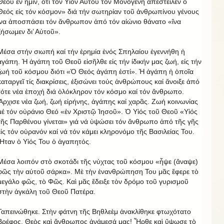
Θεοῦ ἐν ἡμῖν, ὅτι τόν Υἱόν Αὐτοῦ τόν Μονογενή ἀπέστειλεν ὁ
Θεός εἰς τόν κόσμον» διά τήν σωτηρίαν τοῦ ἀνθρωπίνου γένους
ἵνα ἀποσπάσει τόν ἄνθρωπον ἀπό τόν αἰώνιο θάνατο «ἵνα
ζήσωμεν δι’ Αὐτοῦ».
Μέσα στήν σιωπή καί τήν ἐρημία ἑνός Σπηλαίου ἐγεννήθη ἡ
ἀγάπη. Ἡ ἀγάπη τοῦ Θεοῦ εἰσῆλθε εἰς τήν ἰδικήν μας ζωή, εἰς τήν
ζωή τοῦ κόσμου διότι «Ὁ Θεός ἀγάπη ἐστί». Ἡ ἀγάπη ἡ ὁποῖα
καταργεῖ τίς διακρίσεις, ἐξισώνει τούς ἀνθρώπους καί ἄνοιξε ἀπό
τότε νέα ἐποχή διά ὁλόκληρον τόν κόσμο καί τόν ἄνθρωπο.
Ἄρχισε νέα ζωή, ζωή εἰρήνης, ἀγάπης καί χαρᾶς. Ζωή κοινωνίας
μέ τόν οὐράνιο Θεό «ἐν Χριστῷ Ἰησοῦ». Ὁ Υἱός τοῦ Θεοῦ «Υἱός
τῆς Παρθένου γίνεται» γιά νά ὑψώσει τόν ἄνθρωπο ἀπό τῆς γῆς
εἰς τόν οὐρανόν καί νά τόν κάμει κληρονόμο τῆς Βασιλείας Του.
Ἦταν ὁ Υἱός Του ὁ ἀγαπητός.
Μέσα λοιπόν στὸ σκοτάδι τῆς νύχτας τοῦ κόσμου «ἧψε (ἄναψε)
φῶς τὴν αὐτοῦ σάρκα». Μὲ τὴν ἐνανθρώπηση Του μᾶς ἔφερε τὸ
μεγάλο φῶς, τὸ Φῶς. Καὶ μᾶς ἔδειξε τὸν δρόμο τοῦ γυρισμοῦ
στὴν ἀγκάλη τοῦ Θεοῦ Πατέρα.
Ταπεινώθηκε. Στὴν φάτνη τῆς Βηθλεὲμ ἀνακλίθηκε φτωχότατο
Βρέφος. Θεὸς καὶ ἄνθρωπος ἀνάμεσά μας! Ἦρθε καὶ ὕψωσε τὸ