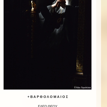
+ Β Α Ρ Θ Ο Λ Ο Μ Α Ι Ο Σ
ΕΛΕῼ ΘΕΟΥ