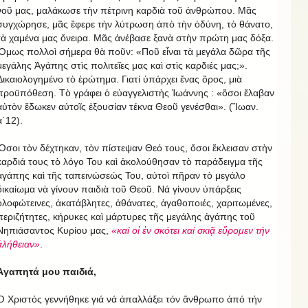
νοῦ μας, μαλάκωσε τὴν πέτρινη καρδιὰ τοῦ ἀνθρώπου. Μᾶς
συγχώρησε, μᾶς ἔφερε τὴν λύτρωση ἀπὸ τὴν ὀδύνη, τὸ θάνατο,
τὰ χαμένα μας ὄνειρα. Μᾶς ἀνέβασε ξανὰ στὴν πρώτη μας δόξα.
Ὅμως πολλοὶ σήμερα θὰ ποῦν: «Ποῦ εἶναι τὰ μεγάλα δῶρα τῆς
μεγάλης Ἀγάπης στὶς πολιτεῖες μας καὶ στὶς καρδιές μας;».
Δικαιολογημένο τὸ ἐρώτημα. Γιατί ὑπάρχει ἕνας ὅρος, μιὰ
προϋπόθεση. Τὸ γράφει ὁ εὐαγγελιστὴς Ἰωάννης : «ὅσοι ἔλαβαν
αὐτὸν ἔδωκεν αὐτοῖς ἐξουσίαν τέκνα Θεοῦ γενέσθαι». (Ἴωαν.
α΄12).
Ὅσοι τὸν δέχτηκαν, τὸν πίστεψαν Θεό τους, ὅσοι ἔκλεισαν στὴν
καρδιά τους τὸ λόγο Του καὶ ἀκολούθησαν τὸ παράδειγμα τῆς
ἀγάπης καὶ τῆς ταπεινώσεώς Του, αὐτοὶ πῆραν τὸ μεγάλο
δικαίωμα νὰ γίνουν παιδιὰ τοῦ Θεοῦ. Νά γίνουν ὑπάρξεις
ὁλοφώτεινες, ἀκατάβλητες, ἀθάνατες, ἀγαθοποιές, χαριτωμένες,
περιζήτητες, κήρυκες καὶ μάρτυρες τῆς μεγάλης ἀγάπης τοῦ
Νηπιάσαντος Κυρίου μας,
«καί οἱ ἐν σκότει καί σκιᾷ εὔρομεν τήν
ἀλήθειαν»
.
Ἀγαπητά μου παιδιά,
Ὁ Χριστός γεννήθηκε γιά νά ἀπαλλάξει τόν ἄνθρωπο ἀπό τήν