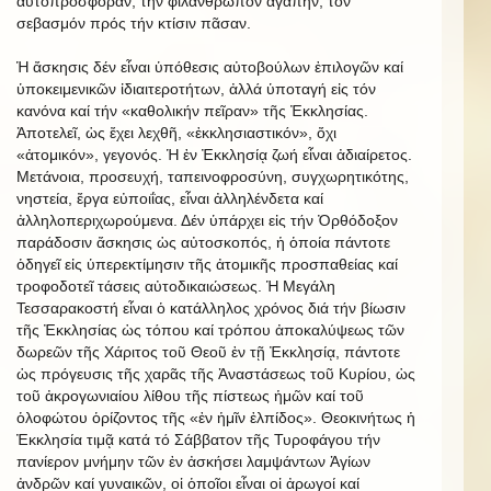
αὐτοπροσφοράν, τήν φιλάνθρωπον ἀγάπην, τόν
σεβασμόν πρός τήν κτίσιν πᾶσαν.
Ἡ ἄσκησις δέν εἶναι ὑπόθεσις αὐτοβούλων ἐπιλογῶν καί
ὑποκειμενικῶν ἰδιαιτεροτήτων, ἀλλά ὑποταγή εἰς τόν
κανόνα καί τήν «καθολικήν πεῖραν» τῆς Ἐκκλησίας.
Ἀποτελεῖ, ὡς ἔχει λεχθῆ, «ἐκκλησιαστικόν», ὄχι
«ἀτομικόν», γεγονός. Ἡ ἐν Ἐκκλησίᾳ ζωή εἶναι ἀδιαίρετος.
Μετάνοια, προσευχή, ταπεινοφροσύνη, συγχωρητικότης,
νηστεία, ἔργα εὐποιΐας, εἶναι ἀλληλένδετα καί
ἀλληλοπεριχωρούμενα. Δέν ὑπάρχει εἰς τήν Ὀρθόδοξον
παράδοσιν ἄσκησις ὡς αὐτοσκοπός, ἡ ὁποία πάντοτε
ὁδηγεῖ εἰς ὑπερεκτίμησιν τῆς ἀτομικῆς προσπαθείας καί
τροφοδοτεῖ τάσεις αὐτοδικαιώσεως. Ἡ Μεγάλη
Τεσσαρακοστή εἶναι ὁ κατάλληλος χρόνος διά τήν βίωσιν
τῆς Ἐκκλησίας ὡς τόπου καί τρόπου ἀποκαλύψεως τῶν
δωρεῶν τῆς Χάριτος τοῦ Θεοῦ ἐν τῇ Ἐκκλησίᾳ, πάντοτε
ὡς πρόγευσις τῆς χαρᾶς τῆς Ἀναστάσεως τοῦ Κυρίου, ὡς
τοῦ ἀκρογωνιαίου λίθου τῆς πίστεως ἡμῶν καί τοῦ
ὁλοφώτου ὁρίζοντος τῆς «ἐν ἡμῖν ἐλπίδος». Θεοκινήτως ἡ
Ἐκκλησία τιμᾷ κατά τό Σάββατον τῆς Τυροφάγου τήν
πανίερον μνήμην τῶν ἐν ἀσκήσει λαμψάντων Ἁγίων
ἀνδρῶν καί γυναικῶν, οἱ ὁποῖοι εἶναι οἱ ἀρωγοί καί