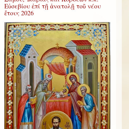
Εὐσεβίου ἐπί τῇ ἀνατολῇ τοῦ νέου
ἔτους 2026