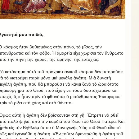
Ἀγαπητά μου παιδιά,
Ὁ κόσμος ἦταν βυθισμένος στὸν πόνο, τὸ μῖσος, τὴν
ἀπανθρωπιὰ καὶ τὸν φόβο. Ἡ ἁμαρτία εἶχε χωρίσει τὸν ἄνθρωπο
ἀπὸ τὴν πηγὴ τῆς χαρᾶς, τῆς εἰρήνης, τῆς εὐτυχίας.
Τὸ κατάντημα αὐτὸ τοῦ προχριστιανικοῦ κόσμου δὲν μποροῦσε
νὰ τὸ γιατρέψει παρὰ μόνο μιά μεγάλη ἀγάπη. Μιὰ δυνατὴ
μεγάλη ἀγάπη, ποὺ θὰ μποροῦσε νὰ κάνει ξανὰ τὸ ὡραιότατο
δημιούργημα τοῦ Θεοῦ, ποὺ εἶχε γίνει τόσο δυστυχισμένο καὶ
φτωχό, ὅ,τι ἦταν πρὶν τὸ φθονήσει ὁ μισάνθρωπος Ἑωσφόρος,
πρὶν τὸ ρίξει στὸ χάος καὶ στὸ θάνατο.
Ὅμως αὐτὴ ἡ ἀγάπη δὲν βρίσκονταν στὴ γῆ. Ἔπρεπε νὰ ρθεῖ
ἀπὸ πολὺ ψηλά, ἀπὸ τὴν καρδιὰ τοῦ ἴδιου τοῦ Θεοῦ Πατέρα. Καὶ
ἦρθε εἰς τήν Βηθλεέμ ὅπου ὁ Μονογενής Υἱός τοῦ Θεοῦ εἶδε τό
φῶς καί ἐγεννήθη ἡ ἀγάπη. «Ἐν τοῦτω ἐφανερώθη ἡ ἀγάπη τοῦ