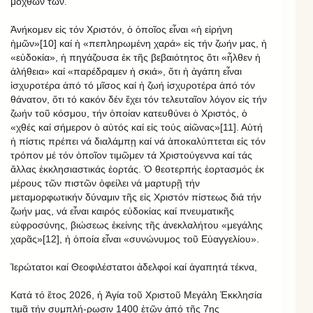
μόχθων των.
Ἀνήκομεν εἰς τόν Χριστόν, ὁ ὁποῖος εἶναι «ἡ εἰρήνη
ἡμῶν»[10] καί ἡ «πεπληρωμένη χαρά» εἰς τήν ζωήν μας, ἡ
«εὐδοκία», ἡ πηγάζουσα ἐκ τῆς βεβαιότητος ὅτι «ἦλθεν ἡ
ἀλήθεια» καί «παρέδραμεν ἡ σκιά», ὅτι ἡ ἀγάπη εἶναι
ἰσχυροτέρα ἀπό τό μῖσος καί ἡ ζωή ἰσχυροτέρα ἀπό τόν
θάνατον, ὅτι τό κακόν δέν ἔχει τόν τελευταῖον λόγον εἰς τήν
ζωήν τοῦ κόσμου, τήν ὁποίαν κατευθύνει ὁ Χριστός, ὁ
«χθές καί σήμερον ὁ αὐτός καί εἰς τούς αἰῶνας»[11]. Αὐτή
ἡ πίστις πρέπει νά διαλάμπῃ καί νά ἀποκαλύπτεται εἰς τόν
τρόπον μέ τόν ὁποῖον τιμῶμεν τά Χριστούγεννα καί τάς
ἄλλας ἐκκλησιαστικάς ἑορτάς. Ὁ θεοτερπής ἑορτασμός ἐκ
μέρους τῶν πιστῶν ὀφείλει νά μαρτυρῇ τήν
μεταμορφωτικήν δύναμιν τῆς εἰς Χριστόν πίστεως διά τήν
ζωήν μας, νά εἶναι καιρός εὐδοκίας καί πνευματικῆς
εὐφροσύνης, βιώσεως ἐκείνης τῆς ἀνεκλαλήτου «μεγάλης
χαρᾶς»[12], ἡ ὁποία εἶναι «συνώνυμος τοῦ Εὐαγγελίου».
Ἱερώτατοι καί Θεοφιλέστατοι ἀδελφοί καί ἀγαπητά τέκνα,
Κατά τό ἔτος 2026, ἡ Ἁγία τοῦ Χριστοῦ Μεγάλη Ἐκκλησία
τιμᾷ τήν συμπλή-ρωσιν 1400 ἐτῶν ἀπό τῆς 7ης