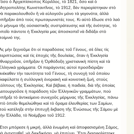
Τόσο ὁ Ἀρχιεπίσκοπος Κύριλλος, τὸ 1821, ὅσο καὶ ὁ
Μητροπολίτης Κωνσταντῖνος, τὸ 1912, δὲν περιορίστηκαν στὸ
νὰ παρακολουθοῦν ἢ νὰ εὐλογοῦν μόνο τὰ γεγονότα, ἀλλὰ
ὑπῆρξαν ἀπὸ τοὺς πρωταγωνιστές τους. Κι αὐτὸ ἔδωσε στὸ λαὸ
τὸ μήνυμα τῆς οὐσιαστικῆς συστράτευσης καὶ τῆς ἑνότητας, τὸ
ὁποῖο πάντοτε ἡ Ἐκκλησία μας ἀποσκοπεῖ νὰ διδάξει στὸ
ποίμνιό της.
Ἂς μὴν ξεχνοῦμε ὅτι οἱ παραδόσεις τοῦ Γένους, σὲ ὅλες τὶς
περιπτώσεις καὶ τὶς ἐποχὲς τῆς δουλείας, ὅταν ἡ Ἐκκλησία
ἐθναρχοῦσε, ὑπῆρξαν ἡ Ὀρθόδοξη χριστιανικὴ πίστη καὶ τὰ
Ἑλληνικὰ γράμματα. Οἱ παράγοντες αὐτοὶ προσδιόριζαν
ἀνέκαθεν τὴν ταυτότητα τοῦ Γένους, τὴ συνοχὴ τοῦ ὁποίου
διαφύλαττε ἡ συλλογικὴ ἐνοριακὴ καὶ κοινοτικὴ ζωή, στοὺς
κόλπους τῆς Ἐκκλησίας. Καὶ βέβαια, ἡ παιδεία, διὰ τῆς ὁποίας
λειτουργοῦσε ἡ παράδοση τῶν Ἑλληνικῶν γραμμάτων, ποὺ
ὑπῆρξε τὸ ἀντικείμενο συνεχοῦς μέριμνας τῆς Ἐκκλησίας, πάνω
στὸ ὁποῖο θεμελιώθηκε καὶ τὸ ὅραμα ἐλευθερίας των Σαμίων,
ποὺ κατέληξε στὴν ἐπιτυχῆ ἔκβαση τῆς Ἑνώσεως τῆς Σάμου μὲ
τὴν Ἑλλάδα, τὸ Νοέμβριο τοῦ 1912.
Ἔτσι μπόρεσε ἡ μικρή, ἀλλὰ ἑνωμένη καὶ ἀποφασισμένη Σάμος,
νὰ ἀντισταθεῖ, νὰ διεκδικήσει, νὰ ἐπιτύχει. Ἔτσι διασφαλίστηκε,