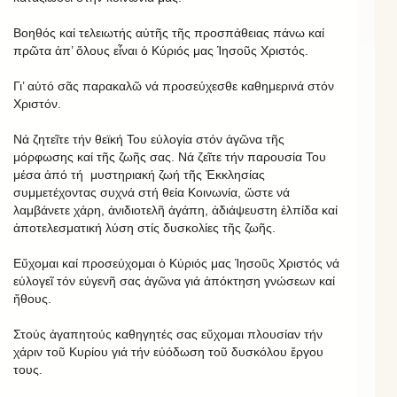
Βοηθός καί τελειωτής αὐτῆς τῆς προσπάθειας πάνω καί
πρῶτα ἀπ’ ὅλους εἶναι ὁ Κύριός μας Ἰησοῦς Χριστός.
Γι’ αὐτό σᾶς παρακαλῶ νά προσεύχεσθε καθημερινά στόν
Χριστόν.
Νά ζητεῖτε τήν θεϊκή Του εὐλογία στόν ἀγῶνα τῆς
μόρφωσης καί τῆς ζωῆς σας. Νά ζεῖτε τήν παρουσία Του
μέσα ἀπό τή μυστηριακή ζωή τῆς Ἐκκλησίας
συμμετέχοντας συχνά στή θεία Κοινωνία, ὥστε νά
λαμβάνετε χάρη, ἀνιδιοτελῆ ἀγάπη, ἀδιάψευστη ἐλπίδα καί
ἀποτελεσματική λύση στίς δυσκολίες τῆς ζωῆς.
Εὔχομαι καί προσεύχομαι ὁ Κύριός μας Ἰησοῦς Χριστός νά
εὐλογεῖ τόν εὐγενῆ σας ἀγῶνα γιά ἀπόκτηση γνώσεων καί
ἤθους.
Στούς ἀγαπητούς καθηγητές σας εὔχομαι πλουσίαν τήν
χάριν τοῦ Κυρίου γιά τήν εὐόδωση τοῦ δυσκόλου ἔργου
τους.