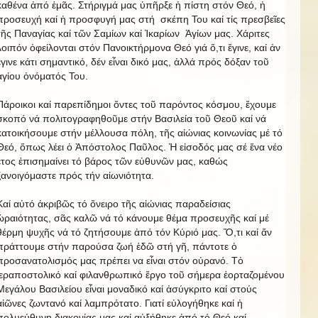
καθένα ἀπό ἐμᾶς. Στήριγμά μας ὑπῆρξε ἡ πίστη στόν Θεό, ἡ
προσευχή καί ἡ προσφυγή μας στή σκέπη Του καί τίς πρεσβεῖες
τῆς Παναγίας καί τῶν Σαμίων καί Ἰκαρίων Ἁγίων μας. Χάριτες
λοιπόν ὀφείλονται στόν Πανοικτήρμονα Θεό γιά ὅ,τι ἔγινε, καί ἀν
ἔγινε κάτι σημαντικό, δέν εἶναι δικό μας, ἀλλά πρός δόξαν τοῦ
ἁγίου ὀνόματός Του.
Πάροικοι καί παρεπίδημοι ὄντες τοῦ παρόντος κόσμου, ἔχουμε
σκοπό νά πολιτογραφηθοῦμε στήν Βασιλεία τοῦ Θεοῦ καί νά
κατοικήσουμε στήν μέλλουσα πόλη, τῆς αἰώνιας κοινωνίας μέ τό
Θεό, ὅπως λέει ὁ Ἀπόστολος Παῦλος. Ἡ εἰσοδός μας σέ ἕνα νέο
ἔτος ἐπισημαίνει τό βάρος τῶν εὐθυνῶν μας, καθώς
ξανοιγόμαστε πρός τήν αἰωνιότητα.
Καί αὐτό ἀκριβῶς τό ὄνειρο τῆς αἰώνιας παραδείσιας
ὡραιότητας, σᾶς καλῶ νά τό κάνουμε θέμα προσευχῆς καί μέ
θέρμη ψυχῆς νά τό ζητήσουμε ἀπό τόν Κύριό μας. Ὅ,τι καί ἄν
πράττουμε στήν παρούσα ζωή ἐδῶ στή γῆ, πάντοτε ὁ
προσανατολισμός μας πρέπει να εἶναι στόν οὐρανό. Τὀ
ἱεραποστολικό καί φιλανθρωπικό ἔργο τοῦ σήμερα ἑορταζομένου
Μεγάλου Βασιλείου εἶναι μοναδικό καί ἀσύγκριτο καί στούς
αἰῶνες ζωντανό καί λαμπρότατο. Γιατί εὐλογήθηκε καί ἡ
πολυεύθυνη διακονίας μας καί αὐξήθηκε ἀπό τό Θεό καί