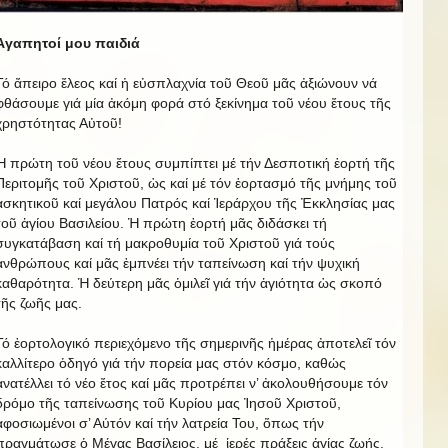
Ἀγαπητοί μου παιδιά
Τό ἄπειρο ἔλεος καί ἡ εὐσπλαχνία τοῦ Θεοῦ μᾶς ἀξιώνουν νά
φθάσουμε γιά μία ἀκόμη φορά στό ξεκίνημα τοῦ νέου ἔτους τῆς
χρηστότητας Αὐτοῦ!
Ἡ πρώτη τοῦ νέου ἔτους συμπίπτει μέ τήν Δεσποτική ἑορτή τῆς
Περιτομῆς τοῦ Χριστοῦ, ὡς καί μέ τόν ἑορτασμό τῆς μνήμης τοῦ
ἀσκητικοῦ καί μεγάλου Πατρός καί Ἱεράρχου τῆς Ἐκκλησίας μας
τοῦ ἁγίου Βασιλείου. Ἡ πρώτη ἑορτή μᾶς διδάσκει τή
συγκατάβαση καί τή μακροθυμία τοῦ Χριστοῦ γιά τούς
ἀνθρώπους καί μᾶς ἐμπνέει τήν ταπείνωση καί τήν ψυχική
καθαρότητα. Ἡ δεύτερη μᾶς ὁμιλεῖ γιά τήν ἁγιότητα ὡς σκοπό
τῆς ζωῆς μας.
Τό ἑορτολογικό περιεχόμενο τῆς σημερινῆς ἡμέρας ἀποτελεῖ τόν
καλλίτερο ὁδηγό γιά τήν πορεία μας στόν κόσμο, καθώς
ἀνατέλλει τό νέο ἔτος καί μᾶς προτρέπει ν’ ἀκολουθήσουμε τόν
δρόμο τῆς ταπείνωσης τοῦ Κυρίου μας Ἰησοῦ Χριστοῦ,
ἀφοσιωμένοι σ’ Αύτόν καί τήν λατρεία Του, ὅπως τήν
πραγμάτωσε ὁ Μέγας Βασίλειος, μέ ἱερές πράξεις ἁγίας ζωής,