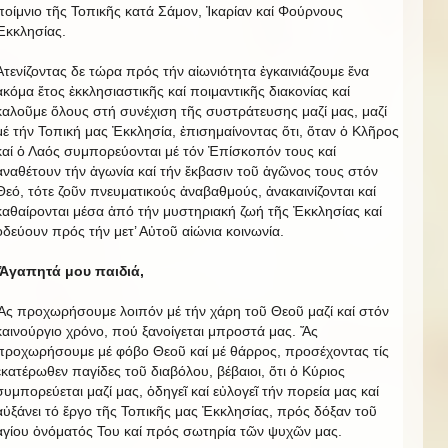
ποίμνιο τῆς Τοπικῆς κατά Σάμον, Ἰκαρίαν καί Φούρνους
Ἐκκλησίας.
Ἀτενίζοντας δε τώρα πρός τήν αἰωνιότητα ἐγκαινιάζουμε ἕνα
ἀκόμα ἔτος ἐκκλησιαστικῆς καί ποιμαντικῆς διακονίας καί
καλοῦμε ὅλους στή συνέχιση τῆς συστράτευσης μαζί μας, μαζί
μέ τήν Τοπική μας Ἐκκλησία, ἐπισημαίνοντας ὅτι, ὅταν ὁ Κλῆρος
καί ὁ Λαός συμπορεύονται μέ τόν Ἐπίσκοπόν τους καί
ἀναθέτουν τήν ἀγωνία καί τήν ἔκβασιν τοῦ ἀγῶνος τους στόν
Θεό, τότε ζοῦν πνευματικούς ἀναβαθμούς, ἀνακαινίζονται καί
καθαίρονται μέσα ἀπό τήν μυστηριακή ζωή τῆς Ἐκκλησίας καί
ὁδεύουν πρός τήν μετ’ Αὐτοῦ αἰώνια κοινωνία.
Ἀγαπητά μου παιδιά,
Ἄς προχωρήσουμε λοιπόν μέ τήν χάρη τοῦ Θεοῦ μαζί καί στόν
καινούργιο χρόνο, πού ξανοίγεται μπροστά μας. Ἄς
προχωρήσουμε μέ φόβο Θεοῦ καί μέ θάρρος, προσέχοντας τίς
ἑκατέρωθεν παγίδες τοῦ διαβόλου, βέβαιοι, ὅτι ὁ Κύριος
συμπορεύεται μαζί μας, ὁδηγεῖ καί εὐλογεῖ τήν πορεία μας καί
αὐξάνει τό ἔργο τῆς Τοπικῆς μας Ἐκκλησίας, πρός δόξαν τοῦ
ἁγίου ὀνόματός Του καί πρός σωτηρία τῶν ψυχῶν μας.