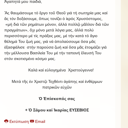
Άγαπητά μου παιδιά,
Ἄς θαυμάσουμε τό ἔργο τοῦ Θεοῦ γιά τή σωτηρία μας καί
ἄς τόν δοξάσουμε, ὅπως τονίζει ὁ ἱερός Χρυσόστομος,
«μή διά τῶν ρημάτων μόνον, ἀλλά πολλῷ μᾶλλον διά τῶν
πραγμάτων», ὄχι μόνο μετά λόγια μας, ἀλλά πολύ
περισσότερο μέ τίς πράξεις μας, μέ τήν κατά τό ἅγιο
θέλημά Του ζωή μας, γιά νά ἀπολαύσουμε ὅσα μᾶς
ἐξασφάλισε στήν παρούσα ζωή καί ὅσα μᾶς ἐτοιμάζει γιά
τήν μέλλουσα Βασιλεία Του μέ τήν ταπεινή ἔλευσή Του
στόν σκοτισμένο κόσμο μας.
Καλά καί εὐλογημένα Χριστούγεννα!
Μετά τῆς ἐν Χριστῷ Τεχθέντι ἀγάπης καί ἐνθέρμων
πατρικῶν εὐχῶν
Ὁ Ἐπίσκοπός σας
+ Ὁ Σάμου καί Ἰκαρίας ΕΥΣΕΒΙΟΣ
Εκτύπωση
Email