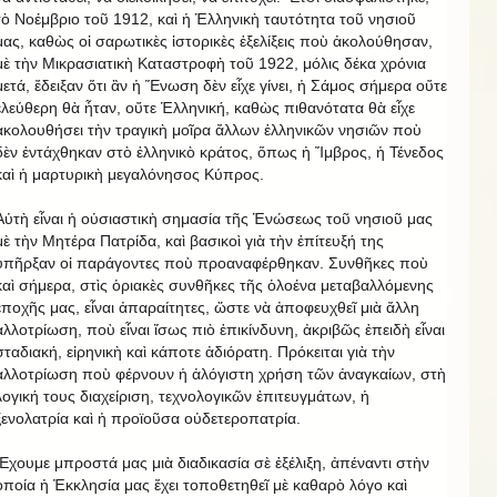
τὸ Νοέμβριο τοῦ 1912, καὶ ἡ Ἑλληνικὴ ταυτότητα τοῦ νησιοῦ
μας, καθὼς οἱ σαρωτικὲς ἱστορικὲς ἐξελίξεις ποὺ ἀκολούθησαν,
μὲ τὴν Μικρασιατικὴ Καταστροφὴ τοῦ 1922, μόλις δέκα χρόνια
μετά, ἔδειξαν ὅτι ἂν ἡ Ἕνωση δὲν εἶχε γίνει, ἡ Σάμος σήμερα οὔτε
ἐλεύθερη θὰ ἦταν, οὔτε Ἑλληνική, καθὼς πιθανότατα θὰ εἶχε
ἀκολουθήσει τὴν τραγικὴ μοῖρα ἄλλων ἑλληνικῶν νησιῶν ποὺ
δὲν ἐντάχθηκαν στὸ ἑλληνικὸ κράτος, ὅπως ἡ Ἴμβρος, ἡ Τένεδος
καὶ ἡ μαρτυρικὴ μεγαλόνησος Κύπρος.
Αὐτὴ εἶναι ἡ οὐσιαστικὴ σημασία τῆς Ἑνώσεως τοῦ νησιοῦ μας
μὲ τὴν Μητέρα Πατρίδα, καὶ βασικοὶ γιὰ τὴν ἐπίτευξή της
ὑπῆρξαν οἱ παράγοντες ποὺ προαναφέρθηκαν. Συνθῆκες ποὺ
καὶ σήμερα, στὶς ὁριακὲς συνθῆκες τῆς ὁλοένα μεταβαλλόμενης
ἐποχῆς μας, εἶναι ἀπαραίτητες, ὥστε νὰ ἀποφευχθεῖ μιὰ ἄλλη
ἀλλοτρίωση, ποὺ εἶναι ἴσως πιὸ ἐπικίνδυνη, ἀκριβῶς ἐπειδὴ εἶναι
σταδιακή, εἰρηνικὴ καὶ κάποτε ἀδιόρατη. Πρόκειται γιὰ τὴν
ἀλλοτρίωση ποὺ φέρνουν ἡ ἀλόγιστη χρήση τῶν ἀναγκαίων, στὴ
λογική τους διαχείριση, τεχνολογικῶν ἐπιτευγμάτων, ἡ
ξενολατρία καὶ ἡ προϊοῦσα οὐδετεροπατρία.
Ἔχουμε μπροστά μας μιὰ διαδικασία σὲ ἐξέλιξη, ἀπέναντι στὴν
ὁποία ἡ Ἐκκλησία μας ἔχει τοποθετηθεῖ μὲ καθαρὸ λόγο καὶ