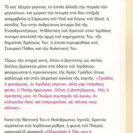
Τό κατ’ ἐξοχήν γεγονός τό ὁποῖο ἄλλαξε τήν πορεία τῶν
γεγονότων, καί χώρισε τήν ἱστορία στά δύο ὑπῆρξε
αναμφίβολα ἡ Σάρκωση τοῦ Υἱοῦ καί Λόγου τοῦ Θεοῦ, ἡ
εἰσοδός Του στήν ἀνθρώπινη ἱστορία διά τῆς
Ἐνανθρωπήσεως. Ἡ Βάπτιση τοῦ Χριστοῦ στόν Ἰορδάνη
ποταμό ἀποτελεῖ τήν ἀρχή τοῦ κηρύγματός Του, τῆς
δημόσιας δράσεώς Του, ἡ ὁποία κορυφώθηκε στό
Σταυρικό Πάθος καί τήν Ἀνάστασή Του.
Ὅμως τήν στιγμή αὐτή, ὅπου ὁ Δεσπότης ὡς ἁπλός
δοῦλος βρίσκεται μέσα στά ὕδατα τοῦ Ἰορδάνου,
φανερώνεται ἡ προσκύνησις τῆς Ἁγίας Τριάδος ὅπως
ψάλλουμε καί στόν ἀσματικό κανόνα τῆς ἑορτῆς:
«Τριάδος
ἡ φανέρωσις, ἐν Ἰορδάνῃ γέγονεν· αὔτη γὰρ ὑπέρθεος
φύσις, ὁ Πατὴρ ἐφώνησεν. Οὗτος ὁ βαπτιζόμενος, Υἱὸς ὁ
ἀγαπητός μου, τὸ Πνεῦμα συμπαρῆν τῷ ὁμοίῳ, ὅν
εὐλογοῦσι Λαοί, καὶ ὑπερυψοῦσιν, εἰς πάντας τοὺς
αἰῶνας».
Κατά τήν Βάπτισή Του ὁ Θεάνθρωπος Ἰησοῦς Χριστός
εὑρίσκεται στά Ἰορδάνεια ρεῖθρα, ἡ φωνή τοῦ Πατρός
μαρτυρεῖ ἐξ οὐρανοῦ
«Οὖτοςἐστίν ὁ Υἱός μου ὁ