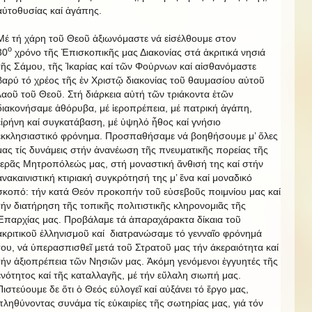
αὐτοθυσίας καί ἀγάπης.
Μέ τή χάρη τοῦ Θεοῦ ἀξιωνόμαστε νά εἰσέλθουμε στον
ο
30
χρόνο τῆς Ἐπισκοπικῆς μας Διακονίας στά ἀκριτικά νησιά
τῆς Σάμου, τῆς Ἰκαρίας καί τῶν Φούρνων καί αἰσθανόμαστε
βαρύ τό χρέος τῆς ἐν Χριστῷ διακονίας τοῦ θαυμασίου αὐτοῦ
λαοῦ τοῦ Θεοῦ. Στή διάρκεια αὐτή τῶν τριάκοντα ἐτῶν
διακονήσαμε ἀθόρυβα, μέ ἱεροπρέπεια, μέ πατρική ἀγάπη,
εἰρήνη καί συγκατάβαση, μέ ὑψηλό ἦθος καί γνήσιο
ἐκκλησιαστικό φρόνημα. Προσπαθήσαμε νά βοηθήσουμε μ’ ὅλες
μας τίς δυνάμεις στήν ἀνανέωση τῆς πνευματικῆς πορείας τῆς
Ἱερᾶς Μητροπόλεώς μας, στή μοναστική ἄνθισή της καί στήν
ἀνακαινιστική κτιριακή συγκρότησή της μ’ ἕνα καί μοναδικό
σκοπό: τήν κατά Θεόν προκοπήν τοῦ εὐσεβοῦς ποιμνίου μας καί
τήν διατήρηση τῆς τοπικῆς πολιτιστικῆς κληρονομιᾶς τῆς
Ἐπαρχίας μας. Προβάλαμε τά ἀπαραχάρακτα δίκαια τοῦ
ἀκριτικοῦ ἑλληνισμοῦ καί διατρανώσαμε τό γενναῖο φρόνημά
του, νά ὑπερασπισθεῖ μετά τοῦ Στρατοῦ μας τήν άκεραιότητα καί
τήν ἀξιοπρέπεια τῶν Νησιῶν μας. Ἀκόμη γενόμενοι ἐγγυητές τῆς
ἑνότητος καί τῆς καταλλαγῆς, μέ τήν εὔλαλη σιωπή μας.
Πιστεύουμε δε ὅτι ὁ Θεός εὐλογεῖ καί αὐξάνει τό ἔργο μας,
πληθύνοντας συνάμα τίς εὐκαιρίες τῆς σωτηρίας μας, γιά τόν