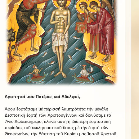
Ἀγαπητοί μου Πατέρες καί Ἀδελφοί,
Ἀφού ἑορτάσαμε μέ περισσή λαμπρότητα τήν μεγάλη
Δεσποτική ἑορτή τῶν Χριστουγέννων καί διανύσαμε τό
Ἅγιο Δωδεκαήμερο, κλείνει αὐτή ἡ ἰδιαίτερη ἑορταστική
περίοδος τοῦ ἐκκλησιαστικοῦ ἔτους μέ τήν ἑορτή τῶν
Θεοφανείων, τήν Βάπτιση τοῦ Κυρίου μας Ἰησοῦ Χριστοῦ.