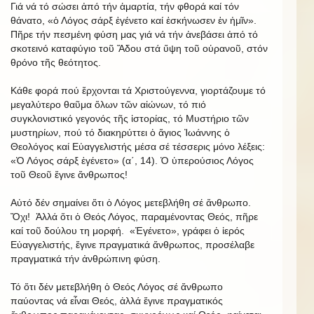
Γιά νά τό σώσει ἀπό τήν ἁμαρτία, τήν φθορά καί τόν
θάνατο, «ὁ Λόγος σάρξ ἐγένετο καί ἐσκήνωσεν ἐν ἡμῖν».
Πῆρε τήν πεσμένη φύση μας γιά νά τήν ἀνεβάσει ἀπό τό
σκοτεινό καταφύγιο τοῦ Ἅδου στά ὕψη τοῦ οὑρανοῦ, στόν
θρόνο τῆς θεότητος.
Κάθε φορά πού ἔρχονται τά Χριστούγεννα, γιορτάζουμε τό
μεγαλύτερο θαῦμα ὅλων τῶν αἰώνων, τό πιό
συγκλονιστικό γεγονός τῆς ἱστορίας, τό Μυστήριο τῶν
μυστηρίων, πού τό διακηρύττει ὁ ἅγιος Ἰωάννης ὁ
Θεολόγος καί Εὐαγγελιστής μέσα σέ τέσσερις μόνο λέξεις:
«Ὁ Λόγος σάρξ ἐγένετο» (α΄, 14). Ὁ ὑπερούσιος Λόγος
τοῦ Θεοῦ ἔγινε ἄνθρωπος!
Αὐτό δέν σημαίνει ὅτι ὁ Λόγος μετεβλήθη σέ ἄνθρωπο.
Ὄχι! Ἀλλά ὅτι ὁ Θεός Λόγος, παραμένοντας Θεός, πῆρε
καί τοῦ δούλου τη μορφή. «Ἐγένετο», γράφει ὁ ἱερός
Εὐαγγελιστής, ἔγινε πραγματικά ἄνθρωπος, προσέλαβε
πραγματικά τήν ἀνθρώπινη φύση.
Τό ὅτι δέν μετεβλήθη ὁ Θεός Λόγος σέ ἄνθρωπο
παύοντας νά εἶναι Θεός, ἀλλά ἔγινε πραγματικός