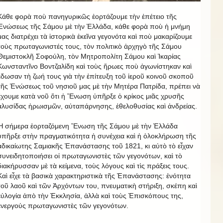
Κάθε φορὰ ποὺ πανηγυρικῶς ἑορτάζουμε τὴν ἐπέτειο τῆς
Ἑνώσεως τῆς Σάμου μὲ τὴν Ἑλλάδα, κάθε φορὰ ποὺ ἡ μνήμη
μας διατρέχει τὰ ἱστορικὰ ἐκεῖνα γεγονότα καὶ ποὺ μακαρίζουμε
τοὺς πρωταγωνιστές τους, τὸν πολιτικὸ ἀρχηγὸ τῆς Σάμου
Θεμιστοκλῆ Σοφούλη, τὸν Μητροπολίτη Σάμου καὶ Ἰκαρίας
Κωνσταντῖνο Βοντζαλίδη καὶ τοὺς ἥρωες ποὺ ἀγωνίστηκαν καὶ
ἔδωσαν τὴ ζωή τους γιὰ τὴν ἐπίτευξη τοῦ ἱεροῦ κοινοῦ σκοποῦ
τῆς Ἑνώσεως τοῦ νησιοῦ μας μὲ τὴν Μητέρα Πατρίδα, πρέπει νὰ
ἔχουμε κατὰ νοῦ ὅτι ἡ Ἕνωση ὑπῆρξε ὁ κρίκος μιᾶς χρυσῆς
ἁλυσίδας ἡρωισμῶν, αὐταπάρνησης, ἐθελοθυσίας καὶ ἀνδρείας.
Ἡ σήμερα ἑορταζόμενη Ἕνωση τῆς Σάμου μὲ τὴν Ἑλλάδα
ὑπῆρξε στὴν πραγματικότητα ἡ συνέχεια καὶ ἡ ὁλοκλήρωση τῆς
ἀδικαίωτης Σαμιακῆς Ἐπανάστασης τοῦ 1821, κι αὐτὸ τὸ εἶχαν
συνειδητοποιήσει οἱ πρωταγωνιστὲς τῶν γεγονότων, καὶ τὸ
διακήρυσσαν μὲ τὰ κείμενα, τοὺς λόγους καὶ τὶς πράξεις τους.
Καὶ εἶχε τὰ βασικὰ χαρακτηριστικὰ τῆς Ἐπανάστασης: ἑνότητα
τοῦ λαοῦ καὶ τῶν Ἀρχόντων του, πνευματικὴ στήριξη, σκέπη καὶ
εὐλογία ἀπὸ τὴν Ἐκκλησία, ἀλλὰ καὶ τοὺς Ἐπισκόπους της,
ἐνεργούς πρωταγωνιστὲς τῶν γεγονότων.