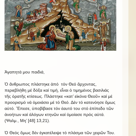
Ἀγαπητά μου παιδιά,
Ὁ ἄνθρωπος πλάστηκε ἀπό τόν Θεό ἄρχοντας,
περιεβλήθη μέ δόξα καί τιμή, εἶναι ὁ τιμημένος βασιλιάς
τῆς ὁρατῆς κτίσεως. Πλάστηκε «κατ’ εἰκόνα Θεοῦ» καί μέ
προορισμό νά ὁμοιάσει μέ τό Θεό. Δέν τό κατενόησε ὅμως
αὐτό. Ἔπεσε, ὑποβίβασε τόν ἑαυτό του στό ἐπίπεδο τῶν
ἀνοήτων καί ἀλόγων κτηνῶν καί ὁμοίασε πρός αὐτά.
(Ψαλμ., Μη’ [48] 13,21).
Ὁ Θεός ὅμως δέν ἐγκατέλειψε τό πλάσμα τῶν χειρῶν Του.