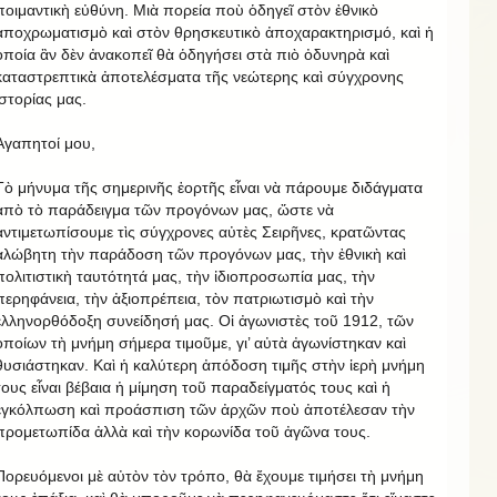
ποιμαντικὴ εὐθύνη. Μιὰ πορεία ποὺ ὁδηγεῖ στὸν ἐθνικὸ
ἀποχρωματισμὸ καὶ στὸν θρησκευτικὸ ἀποχαρακτηρισμό, καὶ ἡ
ὁποία ἂν δὲν ἀνακοπεῖ θὰ ὁδηγήσει στὰ πιὸ ὀδυνηρὰ καὶ
καταστρεπτικὰ ἀποτελέσματα τῆς νεώτερης καὶ σύγχρονης
ἱστορίας μας.
Ἀγαπητοί μου,
Τὸ μήνυμα τῆς σημερινῆς ἑορτῆς εἶναι νὰ πάρουμε διδάγματα
ἀπὸ τὸ παράδειγμα τῶν προγόνων μας, ὥστε νὰ
ἀντιμετωπίσουμε τὶς σύγχρονες αὐτὲς Σειρῆνες, κρατῶντας
ἀλώβητη τὴν παράδοση τῶν προγόνων μας, τὴν ἐθνικὴ καὶ
πολιτιστικὴ ταυτότητά μας, τὴν ἰδιοπροσωπία μας, τὴν
περηφάνεια, τὴν ἀξιοπρέπεια, τὸν πατριωτισμὸ καὶ τὴν
ἑλληνορθόδοξη συνείδησή μας. Οἱ ἀγωνιστὲς τοῦ 1912, τῶν
ὁποίων τὴ μνήμη σήμερα τιμοῦμε, γι’ αὐτὰ ἀγωνίστηκαν καὶ
θυσιάστηκαν. Καὶ ἡ καλύτερη ἀπόδοση τιμῆς στὴν ἱερὴ μνήμη
τους εἶναι βέβαια ἡ μίμηση τοῦ παραδείγματός τους καὶ ἡ
ἐγκόλπωση καὶ προάσπιση τῶν ἀρχῶν ποὺ ἀποτέλεσαν τὴν
προμετωπίδα ἀλλὰ καὶ τὴν κορωνίδα τοῦ ἀγῶνα τους.
Πορευόμενοι μὲ αὐτὸν τὸν τρόπο, θὰ ἔχουμε τιμήσει τὴ μνήμη