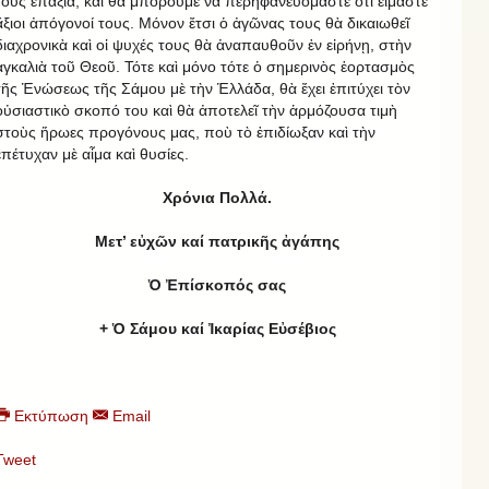
τους ἐπάξια, καὶ θὰ μποροῦμε νὰ περηφανευόμαστε ὅτι εἴμαστε
ἄξιοι ἀπόγονοί τους. Μόνον ἔτσι ὁ ἀγῶνας τους θὰ δικαιωθεῖ
διαχρονικὰ καὶ οἱ ψυχές τους θὰ ἀναπαυθοῦν ἐν εἰρήνῃ, στὴν
ἀγκαλιὰ τοῦ Θεοῦ. Τότε καὶ μόνο τότε ὁ σημερινὸς ἑορτασμὸς
τῆς Ἑνώσεως τῆς Σάμου μὲ τὴν Ἑλλάδα, θὰ ἔχει ἐπιτύχει τὸν
οὐσιαστικὸ σκοπό του καὶ θὰ ἀποτελεῖ τὴν ἁρμόζουσα τιμὴ
στοὺς ἥρωες προγόνους μας, ποὺ τὸ ἐπιδίωξαν καὶ τὴν
ἐπέτυχαν μὲ αἷμα καὶ θυσίες.
Χρόνια Πολλά.
Μετ’ εὐχῶν καί πατρικῆς ἀγάπης
Ὁ Ἐπίσκοπός σας
+ Ὁ Σάμου καί Ἰκαρίας Εὐσέβιος
Εκτύπωση
Email
Tweet