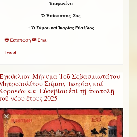
Ἐπιφανέντι
Ὁ Ἐπίσκοπός Σας
† Ὁ Σάμου καί Ἰκαρίας Εὐσέβιος
Εκτύπωση
Email
Tweet
Ἐγκύκλιον Μήνυμα Τοῦ Σεβασμιωτάτου
Μητροπολίτου Σάμου, Ἰκαρίας καί
Κορσεῶν κ.κ. Εὐσεβίου ἐπί τῇ ἀνατολῇ
τοῦ νέου ἔτους 2025