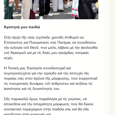
Ἀγαπητά μου παιδιά
Στήν ἀρχή τῆς νέας σχολικῆς χρονιᾶς ἐπιθυμῶ ὡς
Ἐπίσκοπος καί Πνευματικός σας Πατέρας νά συνοδεύσω
τήν εὐλογία τοῦ Θεοῦ, πού μόλις λάβατε μέ τήν ἀκολουθία
τοῦ Ἁγιασμοῦ καί μέ τίς δικές μου ἐγκάρδιες πατρικές
εὐχές.
Ἡ Τοπική μας Ἐκκλησία συνοδοιπορεῖ καί
συμπροσεύχεται γιά τήν πρόοδο καί τήν ἐπιτυχία τῆς
πορείας σας στόν ἀγῶνα τῆς μόρφωσης, πού ἐνεργοποιεῖ
τίς πνευματικές δυνάμεις τοῦ ἀνθρώπου καί αὐξάνει τίς
ἰκανότητες καί τίς δυνατότητές του.
Σᾶς παρακαλῶ ὅμως παράλληλα μέ τίς γνώσεις, νά
ἀποκτᾶται καί τήν ἀπαραίτητη μόρφωση, πού θά δώσει
οὐσιαστικό περιεχόμενο στήν παιδεία σας καί θά σᾶς
καταξιώσει στήν κοινωνία μας.