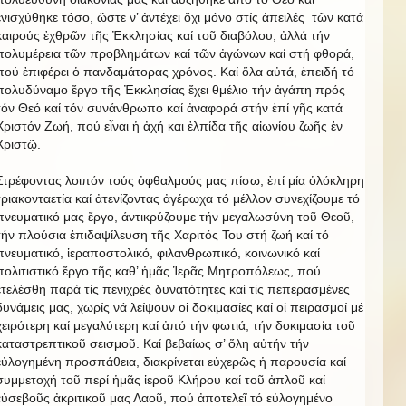
ἐνισχύθηκε τόσο, ὥστε ν’ ἀντέχει ὄχι μόνο στίς ἀπειλές τῶν κατά
καιρούς ἐχθρῶν τῆς Ἐκκλησίας καί τοῦ διαβόλου, ἀλλά τήν
πολυμέρεια τῶν προβλημάτων καί τῶν ἀγώνων καί στή φθορά,
πού ἐπιφέρει ὁ πανδαμάτορας χρόνος. Καί ὅλα αὐτά, ἐπειδή τό
πολυδύναμο ἔργο τῆς Ἐκκλησίας ἔχει θμέλιο τήν ἀγάπη πρός
τόν Θεό καί τόν συνάνθρωπο καί ἀναφορά στήν ἐπί γῆς κατά
Χριστόν Ζωή, πού εἶναι ἡ ἀχή και ἐλπίδα τῆς αἰωνίου ζωῆς ἐν
Χριστῷ.
Στρέφοντας λοιπόν τούς ὀφθαλμούς μας πίσω, ἐπί μία ὁλόκληρη
τριακονταετία καί ἀτενίζοντας ἀγέρωχα τό μέλλον συνεχίζουμε τό
πνευματικό μας ἔργο, άντικρύζουμε τήν μεγαλωσύνη τοῦ Θεοῦ,
τήν πλούσια ἐπιδαψίλευση τῆς Χαριτός Του στή ζωή καί τό
πνευματικό, ἱεραποστολικό, φιλανθρωπικό, κοινωνικό καί
πολιτιστικό ἔργο τῆς καθ’ ἡμᾶς Ἱερᾶς Μητροπόλεως, πού
ἐτελέσθη παρά τἰς πενιχρές δυνατότητες καί τίς πεπερασμένες
δυνάμεις μας, χωρίς νά λείψουν οἱ δοκιμασίες καί οἱ πειρασμοί μέ
χειρότερη καί μεγαλύτερη καί ἀπό τήν φωτιά, τήν δοκιμασία τοῦ
καταστρεπτικοῦ σεισμοῦ. Καί βεβαίως σ’ ὅλη αὐτήν τήν
εὐλογημένη προσπάθεια, διακρίνεται εὐχερῶς ἡ παρουσία καί
συμμετοχή τοῦ περί ἡμᾶς ἱεροῦ Κλήρου καί τοῦ ἀπλοῦ καί
εὐσεβοῦς ἀκριτικοῦ μας Λαοῦ, πού ἀποτελεῖ τό εὐλογημένο