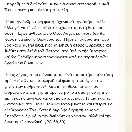
μποροῦμε νά διαλεχθοῦμε καί νά συναναστραφοῦμε μαζί
Του μέ ἀνεση καί οἰκειότητα πολλή.
Πῆρε τήν ἀνθρώπινη φύση, ὄχι γιά νά τήν ἀφήσει πάλι,
ἀλλά γιά νά τή φέρει πάντοτε ἀχώριστη μέ τή θεία Του
φύση. Ἔγινε ἄνθρωπος ὁ Θεός Λόγος καί ποτέ δέν θα
παύσει νά εἶναι ὁ Θεάνθρωπος. Πῆρε τη ἀνθρώπινη φύση
μας καί μ’ αὐτήν ἑνωμένος ἀνελήφθη στούς Οὐρανούς καἰ
ἐκάθισε στά δεξιά τοῦ Πατρός, στό θρόνο τῆς θεότητος,
καί ὡς Θεάνθρωπος προσκυνεῖται ἀπό τίς στρατιές τῶν
ἀγγελικῶν δυνάμεων.
Ποίος λόγος, ποιά διάνοια μπορεῖ νά παραστήσει τήν τόση
τιμή, «τήν ὄντως ὑπερφυῆ καί φρικτή῾ πού ἔγινε στό
γένος τῶν ἀνθρώπων! Κανείς πουθενά, οὔτε στόν
Οὐρανό οὔτε στή γῆ, μπορεῖ νά μιλήσει ἄξια γι’ αὐτή τήν
τιμή, κανείς ἄγγελος καί κανείς ἀρχάγγελος. Τέτοια εἶναι τά
«κατορθώματα» τοῦ Θεοῦ καί τόσο μεγάλες καί ὑπερφυεῖς
οἱ εὐεργεσίες Του, ὥστε ἡ ἀκριβής διήγησή τους να
ὑπερβαίνει ὄχι μόνο τήν ἀνθρώπινη γλώσσα, ἀλλά καί τήν
δύναμη τήν ἀγγελική. (PG 59,80).