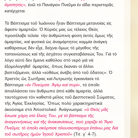
ἀγαπητός»,
ἐνῶ τό Πανάγιον Πνεῦμα ἐν εἴδει περιστερᾶς
κατέρχεται.
Τό Βάπτισμα τοῦ Ἰωάννου ἦταν Βάπτισμα μετανοίας εἰς
ἄφεσιν ἁμαρτιῶν. Ὁ Κύριός μας ὡς τέλειος Θεός
προσέλαβε τελεία τήν ἀνθρώπινη φύση ἐκτός ὅμως τῆς
ἁμαρτίας, καί φυσικά ὡς ἀναμάρτητος καμμία ἀνάγκη
καθάρσεως δέν εἶχε, δείχνει ὅμως τό μέγεθος τῆς
ταπεινώσεως καί τῆς ἐσχάτου συγκαταβάσεώς Του. Γιά τό
λόγο αὐτό δεν ἔμεινε καθόλου στό νερό γιά νά
ἐξομολογηθεῖ ἁμαρτίες, ὅπως ἔκαναν οἱ ἄλλοι
βαπτιζόμενοι, ἀλλά «εὐθέως ἀνέβη ἀπό τοῦ ὕδατος». Ὁ
Χριστός ὥς Σωτῆρας καί Λυτρωτής ἐγκαινίασε τό
Βάπτισμα
«ἐν Πνεύματι Ἁγίῳ καί πυρί»
, τό ὁποῖο
ἀπαλλάσσει τον ἄνθρωπο ἀπό κάθε ἁμαρτία, ἀλλά
ταυτόχρονα τόν καθιστά μέλος τοῦ Δεσποτικοῦ Σώματος,
τῆς Ἁγίας Ἐκκλησίας. Ὅπως πολύ χαρακτηριστικά
ἀκούσαμε στό Ἀποστολικό Ἀνάγνωσμα:
«ὁ Θεός μᾶς
ἔσωσε χάρη στό ἔλεός Του, μέ τό βάπτισμα τῆς
ἀναγεννήσεως καί τῆς ἀνακαινίσεως, πού χαρίζει τό Ἅγιο
Πνεῦμα, τό ὁποῖο σκόρπισε πλουσιοπάροχα ἐπάνω μας διά
τοῦ σωτῆρος ἡμῶν Ἰησοῦ Χριστοῦ»
(Τιτ. γ΄ 4-7).