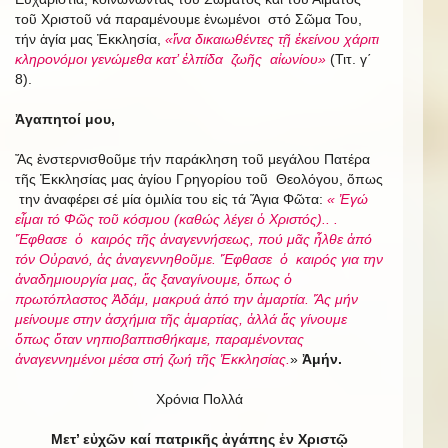
τοῦ Χριστοῦ νά παραμένουμε ἑνωμένοι στό Σῶμα Του,
τήν ἁγία μας Ἐκκλησία,
«ἵνα δικαιωθέντες τῇ ἐκείνου χάριτι
κληρονόμοι γενώμεθα κατ’ ἐλπίδα ζωῆς αἰωνίου»
(Τιτ. γ΄
8).
Ἀγαπητοί μου,
Ἄς ἐνστερνισθοῦμε τήν παράκληση τοῦ μεγάλου Πατέρα
τῆς Ἐκκλησίας μας ἁγίου Γρηγορίου τοῦ Θεολόγου, ὅπως
την ἀναφέρει σέ μία ὁμιλία του εἰς τά Ἅγια Φῶτα:
« Ἐγώ
εἶμαι τό Φῶς τοῦ κόσμου (καθώς λέγει ὁ Χριστός).. .
Ἔφθασε ὁ καιρός τῆς ἀναγεννήσεως, πού μᾶς ἦλθε ἀπό
τόν Οὐρανό, ἀς ἀναγεννηθοῦμε. Ἔφθασε ὁ καιρός για την
ἀναδημιουργία μας, ἄς ξαναγίνουμε, ὅπως ὁ
πρωτόπλαστος Ἀδάμ, μακρυά ἀπό την ἁμαρτία. Ἄς μήν
μείνουμε στην ἀσχήμια τῆς ἁμαρτίας, ἀλλά ἄς γίνουμε
ὅπως ὅταν νηπιοβαπτισθήκαμε, παραμένοντας
ἀναγεννημένοι μέσα στή ζωή τῆς Ἐκκλησίας.
»
Ἀμήν.
Χρόνια Πολλά
Μετ’ εὐχῶν καί πατρικῆς ἀγάπης ἐν Χριστῷ