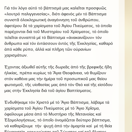
Γιά τόν λόγο αὐτό τό βάπτισμά μας καλεῖται προσφυῶς
«λουτρό παλιγγενεσίας», διότι ἀφενός μέν τό Βάπτισμα
συνιστᾶ ὁλοκληρωτική ἀναγέννηση τοῦ ἀνθρώπου,
ἀφετέρου δέ τά χαρίσματα τοῦ Ἁγίου Πνεύματος, τά ὁποῖα
παρέχονται διά τοῦ Μυστηρίου τοῦ Χρίσματος, τό ὁποῖο
τελεῖται συναπτά μέ τό Βάπτισμα «ἀνακαινίζουν» τόν
ἄνθρωπο καί τόν ἐντάσσουν ἐντός τῆς Ἐκκλησίας, καθαρό
ἀπό κάθε ρύπο, ἀλλά καί πλῆρη τῶν οὐρανίων
χαρισμάτων.
Ἐχοντας ἀξιωθεῖ αὐτῆς τῆς δωρεᾶς ἀπό τῆς βρεφικῆς ἤδη
ἡλικίας, πρέπει κυρίως τά Ἅγια Θεοφάνεια, νά θυμίζουν
στόν καθένα μας τήν ἡμέρα τοῦ προσωπικοῦ μας θείου
φωτισμοῦ, τῆς υἱοθεσίας μας ἀπό τόν Θεό καί τῆς εἰσόδου
μας στήν Ἐκκλησία διά τοῦ ἁγίου Βαπτίσματος.
Ἐνδυθήκαμε τόν Χριστό μέ τό Ἅγιο Βάπτισμα, λάβαμε τά
χαρίσματα τοῦ Ἁγίου Πνεύματος μέ τό Ἅγιο Χρῖσμα,
ὀφείλουμε μέσα ἀπό τό Μυστήριο τῆς Μετανοίας καί
Ἐξομολογήσεως, τό ὁποῖο ὀνομάζεται δεύτερο βάπτισμα,
νά καθαρίζουμε τήν ψυχή ἀπό τήν ἁμαρτία καί μέ τή θεία
Εὐχαριστία, κοινωνώντας τοῦ Σώματος καί τοῦ Αἵματος