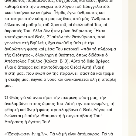
ἄνθρωπος παραμένοντας, συγχρόνως καί Θεός, φαίνεται
καθαρά ἀπό τήν συνέχεια τοῦ λόγου τοῦ Εὐαγγελιστόῦ:
«καί ἐσκήνωσεν ἐν ἡμῖν». Ἦρθε, ἔγινε ἄνθρωπος καί
κατοίκησε στόν κόσμο μας ὡς ἕνας ἀπό μᾶς. Ἄνθρωπο
ἔβλεπαν οἱ μαθητές τοῦ Χριστοῦ, οἱ ἀκόλουθοί Του, οἱ
ἀκροατές Του. Ἀλλά δέν ἦταν μόνο ἄνθρωπος. Ἦταν
ταυτόχρονα καί Θεός. Σ’ αὐτόν τόν Θεάνθρωπο, πού
γεννιέται στή Βηθλεέμ, ἔχει ἑνωθεῖ ἡ θεία μέ τήν
ἀνθρώπινη φύση καί μέσα Του κατοικεῖ «πᾶν τό πλήρωμα
τῆς Θεότητος», ὁλόκληρη ἡ θεότητα, ὅπως διδάσκει ὁ
Ἀπόστολος Παῦλος (Κολασ. Β’,9). Αὐτό τό θεῖο βρέφος
εἶναι ὁ ἄπειρος καί παντοδύναμος Θεός! Αὐτή εἶναι ἡ
πίστη μας, πού ἐνώπιόν της παραλύει, σαστίζει καί τρέμει
ἡ σκέψη μας, ἰλιγγιᾶ ὁ νοῦς καί ἀνακαινίζεται ὅλη ἡ ὑπαρξή
μας.
Ὁ Θεός γιά νά ἀναστήσει τήν πεσμένη φύση μας, τήν
ἀναλαμβάνει στους ὤμους Του. Αὐτή τήν ταπεινωμένη, τή
φθαρτή καί θνητή φύση προσλαμβάνει ὁ Θεός Λόγος καί
ἑνώνεται μέ αὐτήν. Θαυμαστή ἡ συγκατάβασή Του!
Ἀπέραντη ἡ ἀγάπη Του!
«Ἔσκήνωσεν ἐν ἡμῖν». Γιά νά μή εἰναι ἀπόμακρος. Γιά νά