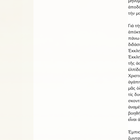
μηνύμ
ἀποδό
τήν μ
Γιά τ
ἀπόκτ
πάνω 
διδάσ
Ἐκκλη
Ἐκκλη
τῆς ἀ
ἐλπίδ
Χριστ
ἀγάπη
μᾶς ὁ
τίς δυ
σκοντ
ἀναμέ
βοηθή
εἶναι
Ἐμπισ
ζωντα