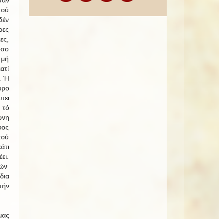
πού
δέν
ρες
ες,
όσο
 μή
ατί
. Ή
ώρο
πει
 τό
υνη
φος
πού
άτι
ει.
τών
δια
τήν
μας