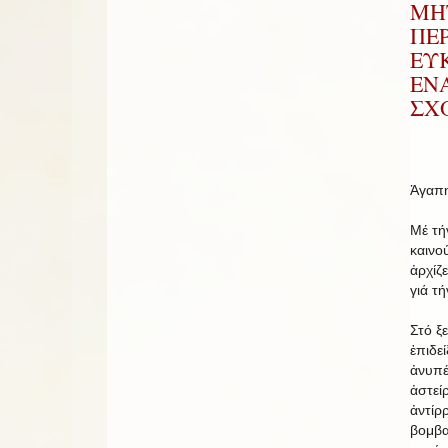
ΜΗ
ΠΕΡ
ΕΥΚ
ΕΝ
ΣΧ
Ἀγαπη
Μέ τή
καινο
ἀρχίζ
γιά τ
Στό ξ
ἐπιδε
ἀνυπέ
ἀστείρ
ἀντίρ
βομβα