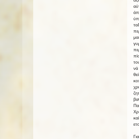
αύ
άπ
ύπ
τα
πε
μα
γυ
πε
πί
το
νά
θε
κο
χρ
ζη
βα
Πα
Χρ
κα
ετ
Γι