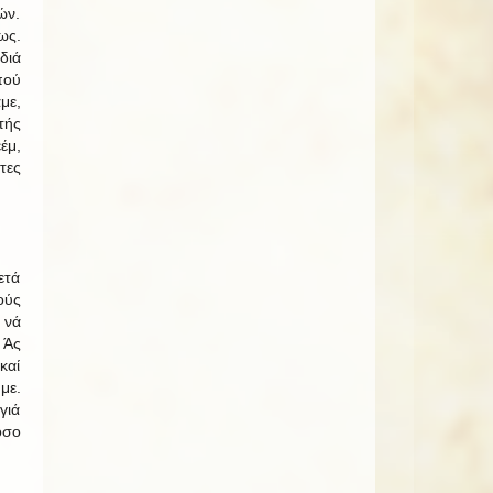
ών.
ως.
διά
πού
με,
τής
έμ,
τες
ετά
ούς
 νά
 Άς
καί
με.
γιά
όσο