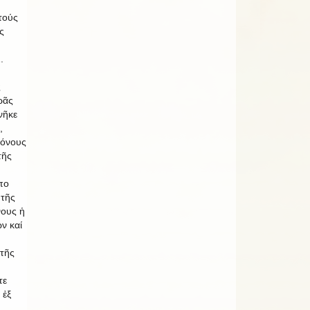
τούς
ς
.
ς
ρᾶς
νῆκε
,
ρόνους
τῆς
πο
 τῆς
νους ἡ
ν καί
τῆς
τε
 ἐξ