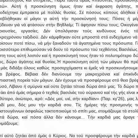
τώ». Αύτή ή προσκύνηση όμως ήταν καί έκφραση άγάπης, 
οδείχτηκε έμπρακτα μέ πολλές θυσίες. Σέ πόσους κόπους άλήθεια 
οβλήθηκαν οί μάγοι γι αύτή τήν προσκύνησή τους; Πόσες ή μέ
ξίδευαν γιά νά φτάσουν στήν Βηθλεέμ; Τί άφησαν πίσω τους; Οικογένει
ριουσίες, εργασίες. Δέν ύπολόγισαν τούς κινδύνους ένός τ
κροχρόνιου ταξιδιού. Δέν κάμφθηκαν ούτε μπροστά στό ενδεχόμενο νά
ρίσουν ποτέ πίσω, νά μήν ξαναδοϋν τά άγαπημένα τους πρόσωπα. Γι
ρισσότερο επιθυμούσαν νά δοϋν τό πρόσωπο τού τεχθέντος Βασιλέως
στη τους αύτή λοιπόν καί ή προσκύνησή τους ήταν τό πολυτιμότερο δ
υς, δώρο άγάπης καί θυσίας.Ή προσκύνηση αύτή τών μάγων θά πρέ
 μάς διδάξει όλους καθώς προσερχόμαστε κι έμεΐς νά προσκυνήσουμε
ίο βρέφος. Βέβαια δέν διανύουμε την μακροχρόνια καί έπικίνδ
πιαστική πορεία τών μάγων. Δέν έχουμε νά προσφέρουμε στό θειο βρέ
υσό, Λίβανο ή σμύρνα καί ούτε ζητάει τέτοια δώρα άπό μας. Τό δώρο 
τάει άπό έμάς σήμερα ό τεχθείς βασιλιάς τού ούρανοϋ καί τής γής είναι κ
θύτερο, άνώτερο, ιερό: «Δός μοί, υιέ, σήν καρδίαν» (Παρ. κγ'26), μας λέ
ιδί μου, δός μου τήν καρδιά σου. Τίς ήμέρες τής προσμονής 
ιστουγέννων άσφαλώς τακτοποιούμε τό σπίτι μας, ετοιμάζουμε τά στολί
ίτά δώρα, καί πόσα άλλα δέν κάνουμε... Τήν καρδιά μας άραγε 
οιμάζουμε;
ατί αύτό ζητάει άπό έμάς ό Κύριος. Να τού προσφέρουμε τήν καρδιά 