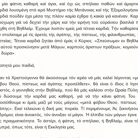
 μία φάτνη καθαρή καί άγια, καί όχι ώς σπήλαιο παθών καί άμαρτι
ρδιά λουσμένη στό ιερό Μυστήριο τής Μετάνοιας καί τής Έξομολογήσε
ρδιά πούδέν έχει μέσα της πλέον καμία έχθρα ή κακία γιά κανέναν. Καρ
ρύχωρη γιά νά δεχτεί τήν χάρη καί τήν ειρήνη τού ούράνιου βασιλιά 
έχθη στή Βηθλεέμ. Έχουμε λοιπόν εμείς μιά τέτοια καρδιά; Τήν καθαρίσα
ν στολίσαμε μέ τίς άρετές τής άγάπης, τής πίστεως, τής φιλανθρωπίας, 
στείας; Τέτοια καρδιά ζητάει άπό έμάς ό Κύριος. «Σπεύσωμεν εν Βηθλε
ς αύτοϋ προσκύνησιν μετά Μάγων, καρπούς άριστων πράξεων, κομιοϋν
 δώρα».
απητά μου παιδιά,
αν τά Χριστούγεννα θά άκούσουμε τόν ιερέα νά μάς καλεί λέγοντας «μ
βου Θεού, πίστεως καί άγάπης προσέλθετε», θά είναι ό ίδιος ό Ιησ
ιστός, ό γεννηθείς στήν Βηθλεέμ, πού θά μάς καλέσει στήν Ωραία Πύλη
ύ δώσουμε τήν καρδιά μας καθαρή, γιά νά τήν κάνει φάτνη Του.
οσέλθουμε κι έμείς μαζί μέ τούς μάγους «μετά φόβου Θεού, πίστεως 
άπης». Εκεί τελειώνει ή δική μας πορεία. Τί περιμένουμε; Άς ξεκινήσου
δρόμος είναι άνοικτός, τόν άνοιξαν οί μάγοι. Ή έλπίδα τών μάγων έγινε 
ς πραγματικότητα. Το άστέρι, ή φάτνη, τό σπήλαιο, ή Βηθλεέμ, είναι τ
μπρά, όπως τότε, είναι ή Εκκλησία μας.