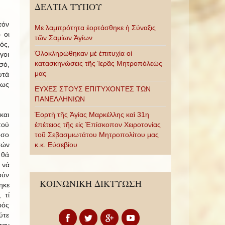
ΔΕΛΤΙΑ ΤΥΠΟΥ
τόν
Με λαμπρότητα ἑορτάσθηκε ἡ Σύναξις
 οι
τῶν Σαμίων Ἁγίων
ός,
Ὁλοκληρώθηκαν μὲ ἐπιτυχία οἱ
γοι
κατασκηνώσεις τῆς Ἱερᾶς Μητροπόλεώς
σό,
μας
υτά
τως
ΕΥΧΕΣ ΣΤΟΥΣ ΕΠΙΤΥΧΟΝΤΕΣ ΤΩΝ
ΠΑΝΕΛΛΗΝΙΩΝ
και
Ἑορτὴ τῆς Ἁγίας Μαρκέλλης καὶ 31η
πού
ἐπέτειος τῆς εἰς Ἐπίσκοπον Χειροτονίας
όσο
τοῦ Σεβασμιωτάτου Μητροπολίτου μας
τών
κ.κ. Εὐσεβίου
 θά
 νά
ούν
ΚΟΙΝΩΝΙΚΗ ΔΙΚΤΥΩΣΗ
ηκε
 τί
ρός
ύτε
σαν