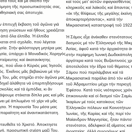
ατά τους καί μέ σκοπό τήν
καί τούς μετ’ αὐτῶν σφαγιασθέντας
μηση τῆς προσωπικότητάς σας,
κληρικοῦς καί λαϊκοῦς καί ἃπαντας 
αθησιακή σας ἀποτυχία.
«ἐκ τῆς θλίψεως τῆς μεγάλης ἐκείνη
ἀποκαρτερήσαντας», κατά τήν
ήν ἐπιτυχῆ ἔκβαση τοῦ ἀγῶνα γιά
Μικρασιατική καταστροφή τοῦ 1922
ηση γνώσεων καί ἤθους χρειάζεται
ἀπό ὅλα ἐλπίδα. Ἡ ἐλπίδα
Ἡ Σάμος εἶχε ἀνέκαθεν στενότατου
κεται στό σχολεῖο, πού λέγεται
δεσμούς μέ τόν Ἑλληνισμό τῆς Μικ
σία. Στήν φιλόστοργη μητέρα μας
Ἀσίας, ἀφοῦ κατά τήν ἀρχαιότητα ἀ
σία, ὑπάρχει ὁ Μοναδικός Χορηγός
στήν περίφημη Ἰωνική Δωδεκάπολη
στείρευτης καί ἀκατανίκητης
ἀργότερα κατά τούς Βυζαντινούς χ
ας, πού εἶναι ὁ Κύριός μας Ἰησοῦς
ἀποτελοῦσε τήν ἒδρα τοῦ θέματος 
ός. Ἐκεῖνος μᾶς βεβαιώνει μέ τήν
Σάμου πού περιλάμβανε καί τά
 Του, μᾶς στηρίζει στόν ἀγῶνα μας,
Μικρασιατικά παράλια ἀπό τόν κόλ
δηγεῖ ἀλάθητα νά ὑπερπηδήσουμε
τοῦ Ἀδραμυττίου μέχρι τήν περιοχή
σκολίες καί τά ἐμπόδια, κι ἄν
Ἐφέσου. Κατά τούς νεότερους χρό
άψουμε στέκεται δίπλα μας καί μᾶς
ἐπικοινωνία καί οἱ δεσμοί τῶν Σαμίω
νει μέ ἁπλωμένο τό χέρι νά μᾶς
Ἰκαρίων μέ τούς κατοίκους τῶν
σει. Ἡ παρουσία Του μέσα μας
Ἑλληνικῶν πόλεων καί Κοινοτήτων 
 ἀπαραίτητη καί ἀναντικατάστατη.
Ἰωνίας, τῆς Καρίας καί τῆς περί τόν
Μαίανδρον Μαγνησίας, ἦταν πάντο
τευθεῖτε τό Χριστό. Ἀποκτηστε
στενότατοι, ἀδελφικοί ἐξ αἳματος καί
νή, προσωπική σχέση μαζί Του,
ἀγχιστείας, ἀλλά συγχρόνως καί