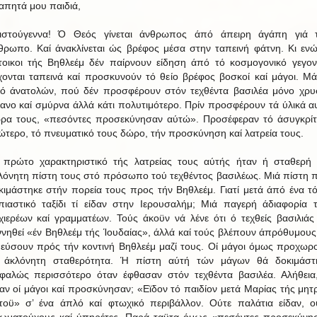
απητά μου παιδιά,
ιστούγεννα! Ό Θεός γίνεται άνθρωπος άπό άπειρη άγάπη γιά 
θρωπο. Καί άνακλίνεται ώς βρέφος μέσα στην ταπεινή φάτνη. Κι ενώ
τοικοι τής Βηθλεέμ δέν παίρνουν είδηση άπό τό κοσμογονικό γεγον
χονται ταπεινά καί προσκυνούν τό θείο βρέφος βοσκοί καί μάγοι. Μά
ό άνατολών, πού δέν προσφέρουν στόν τεχθέντα βασιλέα μόνο χρυ
βανο καί σμύρνα άλλά κάτι πολυτιμότερο. Πρίν προσφέρουν τά ύλικά α
ρα τους, «πεσόντες προσεκύνησαν αύτώ». Προσέφεραν τό άσυγκρί
ώτερο, τό πνευματικό τους δώρο, τήν προσκύνηση καί λατρεία τους.
 πρώτο χαρακτηριστικό τής λατρείας τους αύτής ήταν ή σταθερή 
λόνητη πίστη τους στό πρόσωπο τού τεχθέντος βασιλέως. Μιά πίστη 
κιμάστηκε στήν πορεία τους προς τήν Βηθλεέμ. Γιατί μετά άπό ένα τ
πιαστικό ταξίδι τί είδαν στην Ιερουσαλήμ; Μιά παγερή άδιαφορία 
χιερέων καί γραμματέων. Τούς άκοϋν νά λένε ότι ό τεχθείς βασιλιάς
ννηθεί «έν Βηθλεέμ τής Ίουδαίας», άλλά καί τούς βλέπουν άπρόθυμους
εύσουν πρός τήν κοντινή Βηθλεέμ μαζί τους. Οί μάγοι όμως προχωρ
 άκλόνητη σταθερότητα. Ή πίστη αύτή τών μάγων θά δοκιμάστ
φαλώς περισσότερο όταν έφθασαν στόν τεχθέντα βασιλέα. Αλήθεια,
δαν οί μάγοι καί προσκύνησαν; «Εϊδον τό παιδίον μετά Μαρίας τής μητ
τοϋ» σ’ ένα άπλό καί φτωχικό περιβάλλον. Ούτε παλάτια είδαν, ο
ιωματούχους καί ύπηρέτες, Παρά ταϋτα όμως «πεσόντες προσεκύνη