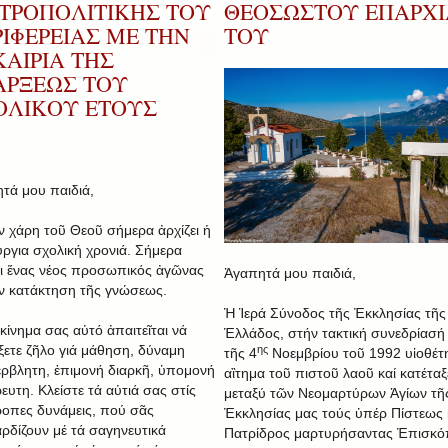
ΤΡΟΠΟΛΙΤΙΚΗΣ ΤΟΥ
ΘΕΟΣΩΣΤΟΥ ΕΠΑΡΧΙ
ΙΦΕΡΕΙΑΣ ΜΕ ΤΗΝ
ΤΟΥ
ΑΙΡΙΑ ΤΗΣ
ΑΡΞΕΩΣ ΤΟΥ
ΟΛΙΚΟΥ ΕΤΟΥΣ
τά μου παιδιά,
ν χάρη τοῦ Θεοῦ σήμερα ἀρχίζει ἡ
ύργια σχολική χρονιά. Σήμερα
ει ἕνας νέος προσωπικός ἀγῶνας
Ἀγαπητά μου παιδιά,
ήν κατάκτηση τῆς γνώσεως.
Ἡ Ἱερά Σύνοδος τῆς Ἐκκλησίας τῆς
εκίνημα σας αὐτό ἀπαιτεῖται νά
Ἑλλάδος, στήν τακτική συνεδρίασή 
ίξετε ζῆλο γιά μάθηση, δύναμη
ης
τῆς 4
Νοεμβρίου τοῦ 1992 υἱοθέτ
ρβλητη, ἐπιμονή διαρκῆ, ὑπομονή
αἲτημα τοῦ πιστοῦ λαοῦ καί κατέταξ
ευτη. Κλείστε τά αὐτιά σας στίς
μεταξύ τῶν Νεομαρτύρων Ἁγίων τῆ
ροπες δυνάμεις, πού σᾶς
Ἐκκλησίας μας τούς ὑπέρ Πίστεως 
ρδίζουν μέ τά σαγηνευτικά
Πατρίδρος μαρτυρήσαντας Ἐπισκ