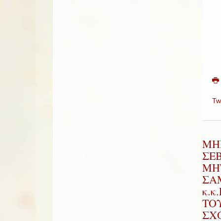
Tw
ΜΗ
ΣΕ
ΜΗ
ΣΑ
κ.κ
ΤΟ
ΣΧ