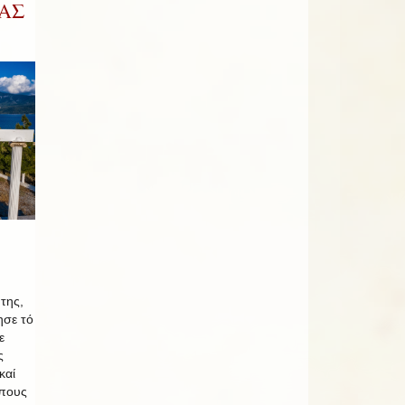
ΑΣ
της,
ησε τό
ε
ς
καί
όπους