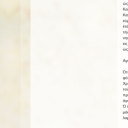
ώς
Κα
Κα
εύ
έτ
τή
νη
ει
ώς
Αγ
Ότ
φό
Χρ
το
πρ
άγ
Ό 
μά
λα