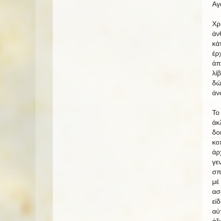
Αγ
Χρ
άν
κά
έρ
άπ
λί
δώ
άν
Το
άκ
δο
κο
άρ
γε
σπ
μέ
ασ
εί
αύ
άξ