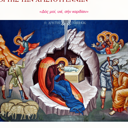
«Δός μοί, υιέ, σήν καρδίαν»