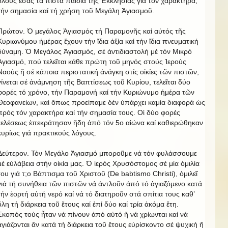
ὅλους ἐσάς τά πιστά παιδιά τῆς Ἐκκλησίας γιά τόν χαρακτήρα,
τήν σημασία καί τή χρήση τοῦ Μεγάλη Ἁγιασμοῦ.
Πρώτον. Ὁ μεγάλος Ἁγιασμός τή Παραμονῆς καί αὐτός τῆς
Κυριωνύμου ἡμέρας ἔχουν τήν ἴδια ἀξία καί τήν ἴδια πνευματική
δύναμη. Ὁ Μεγάλος Ἁγιασμός, σέ ἀντιδιαστολή μέ τόν Μικρό
Ἁγιασμό, πού τελεῖται κάθε πρώτη τοῦ μηνός στούς Ἱερούς
Ναούς ἤ σέ κάποια περιστατική ἀνάγκη στίς οἰκίες τῶν πιστῶν,
γίνεται σέ ἀνάμνηση τῆς Βαπτίσεως τοῦ Κυρίου, τελεῖται δύο
φορές τό χρόνο, τήν Παραμονή καί τήν Κυριώνυμο ἡμέρα τῶν
Θεοφανείων, καί ὅπως προείπαμε δέν ὑπάρχει καμία διαφορά ὡς
πρός τόν χαρακτήρα καί τήν σημασία τους. Οἱ δύο φορές
τελέσεως ἐπεκράτησαν ἤδη ἀπό τόν 5ο αἰώνα καί καθιερώθηκαν
κυρίως γιά πρακτικούς λόγους.
Δεύτερον. Τόν Μεγάλο Ἁγιασμό μποροῦμε νά τόν φυλάσσουμε
μέ εὐλάβεια στήν οἰκία μας. Ὁ ἱερός Χρυσόστομος σέ μία ὁμιλία
του γιά τ;o Βάπτισμα τοῦ Χριστοῦ (De babtismo Christi), ὁμιλεῖ
γιά τή συνήθεια τῶν πιστῶν νά ἀντλοῦν ἀπό τό ἁγιαζόμενο κατά
τήν ἑορτή αὐτή νερό καί νά τό διατηροῦν στά σπίτια τους καθ’
ὅλη τή διάρκεια τοῦ ἔτους καί ἐπί δύο καί τρία ἀκόμα ἔτη.
Σκοπός τούς ἦταν νά πίνουν ἀπό αὐτό ἤ νά χρίωνται καί νά
ἁγιάζονται ἄν κατά τή διάρκεια τοῦ ἔτους εὐρίσκοντο σέ ψυχική ἤ