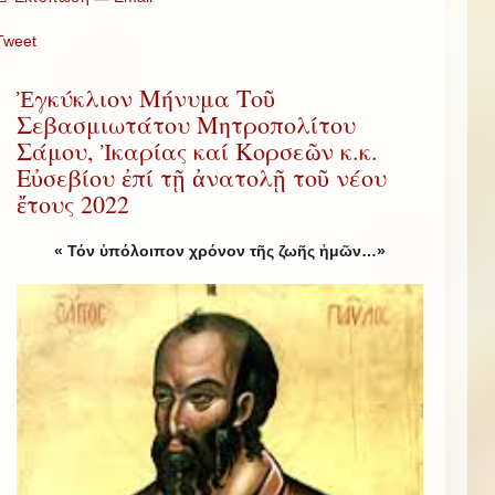
Tweet
Ἐγκύκλιον Μήνυμα Τοῦ
Σεβασμιωτάτου Μητροπολίτου
Σάμου, Ἰκαρίας καί Κορσεῶν κ.κ.
Εὐσεβίου ἐπί τῇ ἀνατολῇ τοῦ νέου
ἔτους 2022
« Τόν ὑπόλοιπον χρόνον τῆς ζωῆς ἡμῶν…»