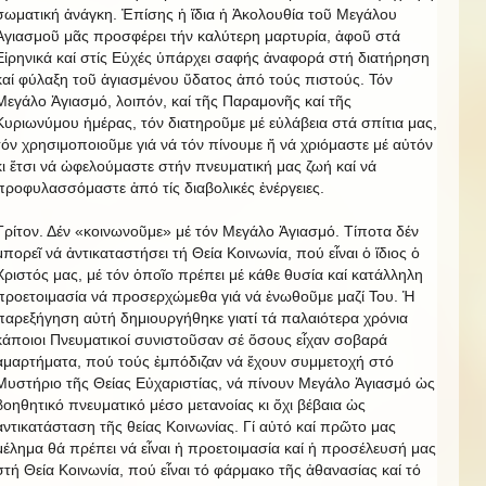
σωματική ἀνάγκη. Ἐπίσης ἡ ἴδια ἡ Ἀκολουθία τοῦ Μεγάλου
Ἁγιασμοῦ μᾶς προσφέρει τήν καλύτερη μαρτυρία, ἀφοῦ στά
Εἰρηνικά καί στίς Εὐχές ὑπάρχει σαφής ἀναφορά στή διατήρηση
καί φύλαξη τοῦ ἁγιασμένου ὕδατος ἀπό τούς πιστούς. Τόν
Μεγάλο Ἁγιασμό, λοιπόν, καί τῆς Παραμονῆς καί τῆς
Κυριωνύμου ἡμέρας, τόν διατηροῦμε μέ εὐλάβεια στά σπίτια μας,
τόν χρησιμοποιοῦμε γιά νά τόν πίνουμε ἤ νά χριόμαστε μέ αὐτόν
κι ἔτσι νά ὠφελούμαστε στήν πνευματική μας ζωή καί νά
προφυλασσόμαστε ἀπό τίς διαβολικές ἐνέργειες.
Τρίτον. Δέν «κοινωνοῦμε» μέ τόν Μεγάλο Ἁγιασμό. Τίποτα δέν
μπορεῖ νά ἀντικαταστήσει τή Θεία Κοινωνία, πού εἶναι ὁ ἴδιος ὁ
Χριστός μας, μέ τόν ὁποῖο πρέπει μέ κάθε θυσία καί κατάλληλη
προετοιμασία νά προσερχώμεθα γιά νά ἑνωθοῦμε μαζί Του. Ἡ
παρεξήγηση αὐτή δημιουργήθηκε γιατί τά παλαιότερα χρόνια
κάποιοι Πνευματικοί συνιστοῦσαν σέ ὅσους εἶχαν σοβαρά
ἁμαρτήματα, πού τούς ἐμπόδιζαν νά ἔχουν συμμετοχή στό
Μυστήριο τῆς Θείας Εὐχαριστίας, νά πίνουν Μεγάλο Ἁγιασμό ὡς
βοηθητικό πνευματικό μέσο μετανοίας κι ὄχι βέβαια ὡς
ἀντικατάσταση τῆς θείας Κοινωνίας. Γί αὐτό καί πρῶτο μας
μέλημα θά πρέπει νά εἶναι ἡ προετοιμασία καί ἡ προσέλευσή μας
στή Θεία Κοινωνία, πού εἶναι τό φάρμακο τῆς ἀθανασίας καί τό