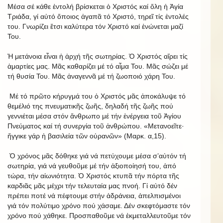
Μέσα σέ κάθε ἐντολή βρίσκεται ὁ Χριστός καί ὅλη ἡ Ἁγία
Τριάδα, γί αὐτό ὅποιος ἀγαπᾶ τό Χριστό, τηρεῖ τίς ἐντολές
του. Γνωρίζει ἔτσι καλύτερα τόν Χριστό καί ἑνώνεται μαζί
Του.
Ἡ μετάνοια εἶναι ἡ ἀρχή τῆς σωτηρίας. Ὁ Χριστός αἴρει τίς
ἁμαρτίες μας. Μᾶς καθαρίζει μέ τό αἷμα Του. Μᾶς σώζει μέ
τή θυσία Του. Μᾶς ἀναγεννᾶ μέ τή ζωοποιό χάρη Του.
Μέ τό πρῶτο κήρυγμά του ὁ Χριστός μᾶς ἀποκάλυψε τό
θεμέλιό της πνευματικῆς ζωῆς, δηλαδή τῆς ζωῆς πού
γεννιέται μέσα στόν ἄνθρωπο μέ τήν ἐνέργεια τοῦ Ἁγίου
Πνεύματος καί τή συνεργία τοῦ ἀνθρώπου. «Μετανοεῖτε·
ἤγγικε γάρ ἡ βασιλεία τῶν οὐρανῶν» (Μαρκ. α,15).
Ὁ χρόνος μᾶς δόθηκε γιά νά πετύχουμε μέσα σ’αὐτόν τή
σωτηρία, γιά νά γευθοῦμε μέ τήν ἀξιοποίησή του, ἀπό
τώρα, τήν αἰωνιότητα. Ὁ Χριστός κτυπᾶ τήν πόρτα τῆς
καρδιᾶς μᾶς μέχρι τήν τελευταία μας πνοή. Γί αὐτό δέν
πρέπει ποτέ νά πέφτουμε στήν ἀδράνεια, ἀπελπισμένοι
γιά τόν πολύτιμο χρόνο πού χάσαμε. Δέν σκεφτόμαστε τόν
χρόνο πού χάθηκε. Προσπαθοῦμε νά ἐκμεταλλευτοῦμε τόν