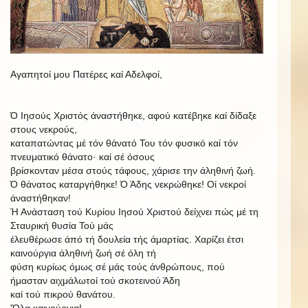
Αγαπητοί μου Πατέρες καί Αδελφοί,
Ό
Ιησούς
Χριστός
άναστήθηκε,
αφού
κατέβηκε
καί
δίδαξε
στους
νεκρούς,
καταπατώντας μέ τόν θάνατό Του τόν φυσικό καί τόν
πνευματικό θάνατο·
καί σέ όσους
βρίσκονταν μέσα στούς τάφους, χάρισε την άληθινή ζωή.
Ό θάνατος καταργήθηκε! Ό Άδης νεκρώθηκε! Οί νεκροί
άναστήθηκαν!
Ή Ανάσταση τού Κυρίου Ιησού Χριστού δείχνει πώς μέ τη
Σταυρική θυσία Τού μάς
έλευθέρωσε άπό τή δουλεία τής άμαρτίας. Χαρίζει έτσι
καινούργια άληθινή ζωή σέ όλη τή
φύση κυρίως όμως σέ μάς τούς άνθρώπους, πού
ήμασταν αιχμάλωτοί τού σκοτεινού Άδη
καί τού πικρού θανάτου.
'Όλα καινούργια!