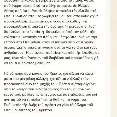
φοβᾶται τήν κόλαση, ἐγκρατεύεται ἀπό τά πάθη. Αὐτός
πού ἐγκρατεύεται ἀπό τά πάθη, ὑπομένει τίς θλίψεις.
Αὐτός πού ὑπομένει τίς θλίψεις ἀποκτάει τήν ἐλπίδα στό
Θεό. Ἡ ἐλπίδα στό θεό χωρίζει τό νοῦ του ἀπό κάθε γήινη
προσκόλληση. Χωρισμένος ὁ νοῦς ἀπό κάθε γήινη
προσκόλληση ἀποκτάει τήν ἀγάπη». Ἡ μετάνοια δηλαδή
θεμελιώνεται στήν πίστη, θερμαίνεται ἀπό τόν φόβο τῆς
κολάσεως, κατακαίει τά πάθη καί μέ τήν ὑπομονή καί τήν
ἐλπίδα στό Θεό φθάνει στήν ἐλευθερία ἀπό κάθε γήινο
δεσμό. Ἐκεῖ ἀποκτᾶ τή γνήσια ἀγάπη γιά τό Θεό καί τούς
ἀνθρώπους. Ἡ μετάνοια, πού εἶναι καρπός τῆς ἐλευθερίας
μας, εἶναι νίκη ἐναντίον τοῦ διαβόλου καί προϋπόθεση γιά
νά ἔρθει ὁ Χριστός μέσα μας.
Γιά νά πλησιάσει κανείς τόν Χριστό, χρειάζεται νά κάνει
μέσα του μιά ριζική ἀλλαγή, χρειάζεται ν’ ἀλλάξει τόν
προσανατολισμό τῆς ψυχῆς του. Πρέπει ν’ ἀπομακρύνει
ἀπό τό κέντρο τοῦ ἐνδιαφέροντός του τόν ἁμαρτωλό
ἑαυτό του, μέ ὅλες τίς ἐπιθυμίες καί τίς ἐπιδιώξεις του καί
ἀντ’ αὐτοῦ νά τοποθετήσει τό Θεό καί τό νόμο του.
Ρυθμιστῆς τῆς ζωῆς τοῦ πρέπει νά γίνει τό θέλημα τοῦ
Θεοῦ, οἱ ἐντολές τοῦ Χριστοῦ.