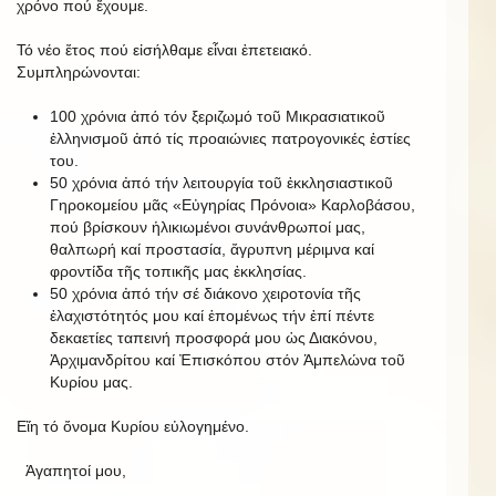
χρόνο πού ἔχουμε.
Τό νέο ἔτος πού εἰσήλθαμε εἶναι ἐπετειακό.
Συμπληρώνονται:
100 χρόνια ἀπό τόν ξεριζωμό τοῦ Μικρασιατικοῦ
ἑλληνισμοῦ ἀπό τίς προαιώνιες πατρογονικές ἑστίες
του.
50 χρόνια ἀπό τήν λειτουργία τοῦ ἐκκλησιαστικοῦ
Γηροκομείου μᾶς «Εὐγηρίας Πρόνοια» Καρλοβάσου,
πού βρίσκουν ἡλικιωμένοι συνάνθρωποί μας,
θαλπωρή καί προστασία, ἄγρυπνη μέριμνα καί
φροντίδα τῆς τοπικῆς μας ἐκκλησίας.
50 χρόνια ἀπό τήν σέ διάκονο χειροτονία τῆς
ἐλαχιστότητός μου καί ἑπομένως τήν ἐπί πέντε
δεκαετίες ταπεινή προσφορά μου ὡς Διακόνου,
Ἀρχιμανδρίτου καί Ἐπισκόπου στόν Ἀμπελώνα τοῦ
Κυρίου μας.
Εἴη τό ὄνομα Κυρίου εὐλογημένο.
Ἀγαπητοί μου,