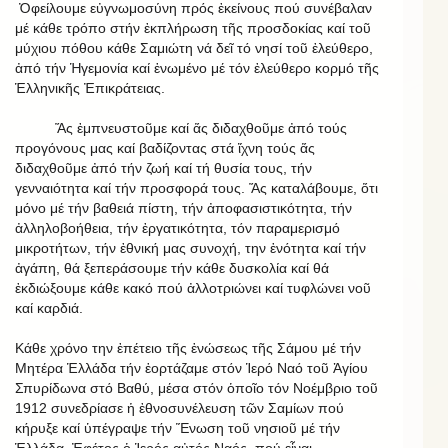
Ὀφείλουμε εὐγνωμοσύνη πρός ἐκείνους πού συνέβαλαν
μέ κάθε τρόπο στήν ἐκπλήρωση τῆς προσδοκίας καί τοῦ
μύχιου πόθου κάθε Σαμιώτη νά δεῖ τό νησί τοῦ ἐλεύθερο,
ἀπό τήν Ἡγεμονία καί ἑνωμένο μέ τόν ἐλεύθερο κορμό τῆς
Ἑλληνικῆς Ἐπικράτειας.
Ἅς ἐμπνευστοῦμε καί ἅς διδαχθοῦμε ἀπό τούς
προγόνους μας καί βαδίζοντας στά ἴχνη τούς ἅς
διδαχθοῦμε ἀπό τήν ζωή καί τή θυσία τους, τήν
γενναιότητα καί τήν προσφορά τους. Ἅς καταλάβουμε, ὅτι
μόνο μέ τήν βαθειά πίστη, τήν ἀποφασιστικότητα, τήν
ἀλληλοβοήθεια, τήν ἐργατικότητα, τόν παραμερισμό
μικροτήτων, τήν ἐθνική μας συνοχή, την ἑνότητα καί τήν
ἀγάπη, θά ξεπεράσουμε τήν κάθε δυσκολία καί θά
ἐκδιώξουμε κάθε κακό πού ἀλλοτριώνει καί τυφλώνει νοῦ
καί καρδιά.
Κάθε χρόνο την ἐπέτειο τῆς ἑνώσεως τῆς Σάμου μέ τήν
Μητέρα Ἑλλάδα τήν ἑορτάζαμε στόν Ἱερό Ναό τοῦ Ἁγίου
Σπυρίδωνα στό Βαθύ, μέσα στόν ὁποῖο τόν Νοέμβριο τοῦ
1912 συνεδρίασε ἡ ἐθνοσυνέλευση τῶν Σαμίων πού
κήρυξε καί ὑπέγραψε τήν Ἕνωση τοῦ νησιοῦ μέ τήν
Ἑλλάδα. Ἐφέτος ὁ Ἱερός αὐτός Ναός, πού εἶναι