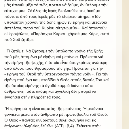
μᾶς ὑπενθυμίζει τό πῶς πρέπει νά ζοῦμε, ἄν θέλουμε τήν
εὐτυχία μας. Σέ ὅλες τίς ἱερές Ἀκολουθίες της ἀκοῦμε
πάντοτε ἀπό τούς ἱερεῖς μᾶς τό ἐξαίρετο αἴτημα: «Τόν
ὑπολοιπον χρόνον τῆς ζωῆς ἡμῶν ἐν εἰρήνη καί μετανοίᾳ
ἐκτελέσαι, παρά τοῦ Κυρίου αἰτησώμεθα». Καί ἀπαντοῦν
οἱ ἱεροψάλτες: «Παράσχου Κύριε», χάρισέ μας Κύριε, αὐτό
πού Σοῦ ζητᾶμε.
Τί ζητᾶμε; Νά ζήσουμε τόν ὑπόλοιπο χρόνο τῆς ζωῆς
πού μᾶς ἀπομένει μέ εἰρήνη καί μετάνοια. Πρόκειται γιά
τήν εἰρήνη τῆς ψυχῆς, ἡ ὁποία εἶναι ἀσυγκρίτως ἀνώτερη
ἀπό ὅλους τούς θησαυρούς τῆς γῆς. Πρόκειται γιά τήν
«εἰρήνη τοῦ Θεοῦ τήν ὑπερέχουσαν πάντα νοῦν». Γιά τήν
εἰρήνη πού ἔχει καί μεταδίδει ὁ Θεός στούς δικούς Του καί
τῆς ὁποίας εἰρήνης τά ἀγαθά καμμιά διάνοια οὔτε
ἀνθρώπινη, οὔτε ἀκόμη καί ἀγγελική δέν μπορεῖ νά
ἐννοήσει στήν πληρότητά τους.
Ἡ εἰρήνη αὐτή εἶναι καρπός τῆς μετάνοιας. Ἡ μετάνοια
γεννιέται μέσα στόν ἄνθρωπο μέ πρωτοβουλία τοῦ Θεοῦ.
Ὁ Θεός «πάντας ἀνθρώπους θέλει σωθῆναι καί εἰς
ἐπίγνωσιν ἀληθείας ἐλθεῖν» (Α΄Τιμ.β,4). Στέκεται στήν