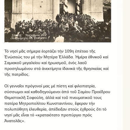
Τό νησί μᾶς σήμερα ἑορτάζει τήν 109η ἐπέτειο τῆς
Ἑνώσεώς του μέ τήν Μητέρα Ἑλλάδα. Ἡμέρα ἐθνικοῦ καί
Σαμιακοῦ μεγαλείου καί ἡρωισμοῦ, ἑνός λαοῦ
προσηλωμένου στά ἀνεκτίμητα ἰδανικά τῆς θρησκείας καί
τῆς πατρίδος.
Οἱ γενναῖοι πρόγονοί μας μέ πίστη καί φιλοπατρία,
σύσσωμοι καί καθοδηγούμενοι ἀπό τοῦ Σαμίου Προέδρου
Θεμιστοκλῆ Σοφούλη, ἀλλά καί τοῦ πνευματικοῦ τους
πατέρα Μητροπολίτου Κωνσταντίνου, ἔφεραν τήν
πολυπόθητη ἐλευθερία, ἀπέδειξαν στούς ἐχθρούς ὅτι τό
νησί μᾶς εἶναι τό «κραταιότατο προπύργιο πρός
Ἀνατολᾶς».