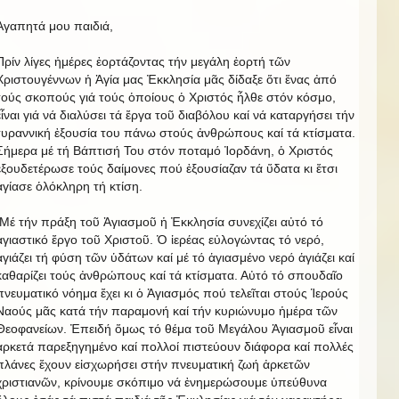
Ἀγαπητά μου παιδιά,
Πρίν λίγες ἡμέρες ἐορτάζοντας τήν μεγάλη ἑορτή τῶν
Χριστουγέννων ἡ Ἁγία μας Ἐκκλησία μᾶς δίδαξε ὅτι ἕνας ἀπό
τούς σκοπούς γιά τούς ὁποίους ὁ Χριστός ἦλθε στόν κόσμο,
εἶναι γιά νά διαλύσει τά ἔργα τοῦ διαβόλου καί νά καταργήσει τήν
τυραννική ἐξουσία του πάνω στούς ἀνθρώπους καί τά κτίσματα.
Σήμερα μέ τή Βάπτισή Του στόν ποταμό Ἰορδάνη, ὁ Χριστός
ἐξουδετέρωσε τούς δαίμονες πού ἐξουσίαζαν τά ὕδατα κι ἔτσι
ἁγίασε ὁλόκληρη τή κτίση.
Μέ τήν πράξη τοῦ Ἁγιασμοῦ ἡ Ἐκκλησία συνεχίζει αὐτό τό
ἁγιαστικό ἔργο τοῦ Χριστοῦ. Ὁ ἱερέας εὐλογώντας τό νερό,
ἁγιάζει τή φύση τῶν ὑδάτων καί μέ τό ἁγιασμένο νερό ἁγιάζει καί
καθαρίζει τούς ἀνθρώπους καί τά κτίσματα. Αὐτό τό σπουδαῖο
πνευματικό νόημα ἔχει κι ὁ Ἁγιασμός πού τελεῖται στούς Ἱερούς
Ναούς μᾶς κατά τήν παραμονή καί τήν κυριώνυμο ἡμέρα τῶν
Θεοφανείων. Ἐπειδή ὅμως τό θέμα τοῦ Μεγάλου Ἁγιασμοῦ εἶναι
ἀρκετά παρεξηγημένο καί πολλοί πιστεύουν διάφορα καί πολλές
πλάνες ἔχουν εἰσχωρήσει στήν πνευματική ζωή ἀρκετῶν
χριστιανῶν, κρίνουμε σκόπιμο νά ἐνημερώσουμε ὑπεύθυνα