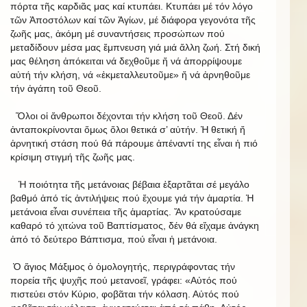
πόρτα τῆς καρδιᾶς μας καί κτυπάει. Κτυπάει μέ τόν λόγο
τῶν Ἀποστόλων καί τῶν Ἁγίων, μέ διάφορα γεγονότα τῆς
ζωῆς μας, ἀκόμη μέ συναντήσεις προσώπων πού
μεταδίδουν μέσα μας ἔμπνευση γιά μιά ἄλλη ζωή. Στή δική
μας θέληση ἀπόκειται νά δεχθοῦμε ἤ νά ἀπορρίψουμε
αὐτή τήν κλήση, νά «ἐκμεταλλευτοῦμε» ἤ νά ἀρνηθοῦμε
τήν ἀγάπη τοῦ Θεοῦ.
Ὅλοι οἱ ἄνθρωποι δέχονται τήν κλήση τοῦ Θεοῦ. Δέν
ἀνταποκρίνονται ὅμως ὅλοι θετικά σ’ αὐτήν. Ἡ θετική ἤ
ἀρνητική στάση πού θά πάρουμε ἀπέναντί της εἶναι ἡ πιό
κρίσιμη στιγμή τῆς ζωῆς μας.
Ἡ ποιότητα τῆς μετάνοιας βέβαια ἐξαρτᾶται σέ μεγάλο
βαθμό ἀπό τίς ἀντιλήψεις πού ἔχουμε γιά τήν ἁμαρτία. Ἡ
μετάνοια εἶναι συνέπεια τῆς ἁμαρτίας. Ἄν κρατούσαμε
καθαρό τό χιτώνα τοῦ Βαπτίσματος, δέν θά εἴχαμε ἀνάγκη
ἀπό τό δεύτερο Βάπτισμα, πού εἶναι ἡ μετάνοια.
Ὁ ἅγιος Μάξιμος ὁ ὁμολογητής, περιγράφοντας τήν
πορεία τῆς ψυχῆς πού μετανοεῖ, γράφει: «Αὐτός πού
πιστεύει στόν Κύριο, φοβᾶται τήν κόλαση. Αὐτός πού