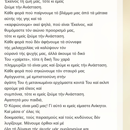
’Εκείνος τή ζωή μας, τότε κι εμείς
ζούμε τήν Ανάσταση.
Κάθε φορά πού παίρνουμε τό βλέμμα μας άπό τά μάταια
αύτής τής γης καί τά
«καρφώνουμε» εκεί ψηλά, πού είναι ’Εκείνος, καί
θυμόμαστε τόν αιώνιο προορισμό μας,
τότε κι εμείς ζούμε τήν Ανάσταση.
Κάθε
φορά πού δέν άφήνουμε
τά σύννεφα
τής
μελαγχολίας νά καλύψουν τόν
ούρανό τής
ψυχής
μας,
άλλά άκουμε τό δικό
Του
«χαίρετε»,
τότε
ή δική
Του
χαρά
πλημμυρίζει τό είναι μας καί ζούμε κι εμείς τήν Ανάσταση.
Κάθε
φορά
πού
σηκώνουμε
τόν
σταυρό
μας
Αγόγγυστα,
μέ
εμπιστοσύνη
στήν
άγάπη
Του
ή
μετανιωμένοι
ερχόμαστε
κοντά
Του
καί
εκλιπ
αρούμε
γιά
έλεος
καί
συμπόνια, τότε κι εμείς ζούμε τήν Ανάσταση.
Αγαπητά μου παιδιά,
Ό Κύριος είναι μαζί μας! Γί αύτό κι εμείς είμαστε Ανίκητοι.
Καί μέσα
σ'
όλες τίς
δοκιμασίες, τούς πειρασμούς καί τούς κινδύνους δέν
λυγίζουμε. Μένουμε όρθιοι καί μέ
όλη τή δύναμη τής ψυχής μάς ομολογούμε και