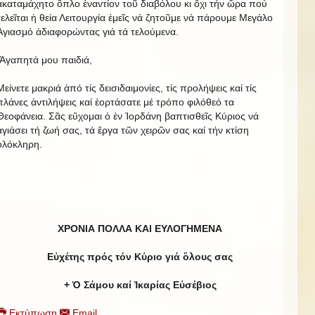
ἀκαταμάχητο ὅπλο ἐναντίον τοῦ διαβόλου κι ὄχι τήν ὥρα πού
τελεῖται ἡ θεία Λειτουργία ἐμεῖς νά ζητοῦμε νά πάρουμε Μεγάλο
Ἁγιασμό ἀδιαφορώντας γιά τά τελούμενα.
Ἀγαπητά μου παιδιά,
Μείνετε μακριά ἀπό τίς δεισιδαιμονίες, τίς προλήψεις καί τίς
πλάνες ἀντιλήψεις καί ἑορτάσατε μέ τρόπο φιλόθεό τα
Θεοφάνεια. Σᾶς εὔχομαι ὁ ἐν Ἰορδάνη βαπτισθεῖς Κύριος νά
ἁγιάσει τή ζωή σας, τά ἔργα τῶν χειρῶν σας καί τήν κτίση
ὁλόκληρη.
ΧΡΟΝΙΑ ΠΟΛΛΑ Κ
A
Ι ΕΥΛΟΓΗΜΕΝΑ
Εὐχέτης πρός τόν Κύριο γιά ὅλους σας
+ Ὁ Σάμου καί Ἰκαρίας Εὐσέβιος
Εκτύπωση
Email