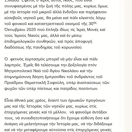
συνυφασμένος μέ τήν ζωή τῆς πόλης μας, κυρίως ὅμως
μέ τήν ἱστορία τοῦ μικροῦ ἀλλά ἔνδοξου και περήφανου
εὐσεβοῦς νησιοῦ μας, θα μείνει καί πάλι κλειστός λόγῳ
ης
τοῦ φονικοῦ καί καταστρεπτικοῦ σεισμοῦ τῆς 30
Ὀκτωβρίου 2020 πού ἔπληξε ἰδίως τίς Ἱερές Μονές καί
τούς Ἱερούς Ναούς μας, ἀλλά καί ἐν μέσῳ
ἐπιδημιολογικῶν συνθηκῶν, καί πρός ἀποφυγή
διαδόσεως τῆς πανδημίας τοῦ κορωνοϊού.
Ὁ φετινός ἑορτασμός μπορεῖ νά μήν εἶναι καί πάλι
λαμπρός. Ἐμεῖς θά τελέσουμε την Δοξολογία στόν
Μητροπολιτικό Ναό τοῦ Ἁγίου Νικολάου καί τήν
ἐπιμνημόσυνη δέηση ἔμπροσθεν τοῦ ἀνδριάντος τοῦ
Προέδρου Θεμιστοκλῆ Σοφούλη, ὑπέρ ἀναπαύσεως τῶν
ψυχῶν τῶν ὑπέρ πίστεως και πατρίδος πεσόντων.
Εἶναι ἐθνικό μας χρέος, ἔναντί των ἡρωικῶν προγόνων
μας καί τῆς Ἱστορίας τῶν νησιῶν μας, κυρίως στίς
ἐπερχόμενες γενεές καί τό μέλλον, νά φανοῦμε ἀντάξιοι
τους, νά συνειδητοποιήσουμε ὅτι ἔχουμε εὐθύνη ὅσο καί
ἀνάγκη νά μελετήσουμε τήν Ἱστορία μας, νά τήν διδάξουμε
καί νά τήν μεταφέρουμε αὐτούσια στίς ἐπερχόμενες γενεές