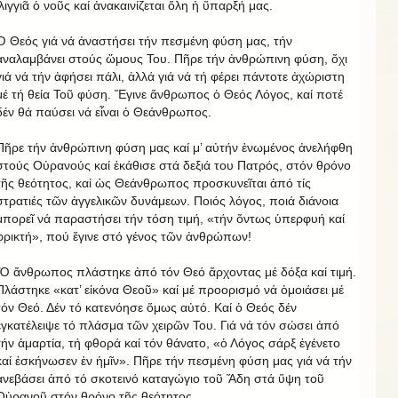
ἰλιγγιᾶ ὁ νοῦς καί ἀνακαινίζεται ὅλη ἡ ὕπαρξή μας.
Ὁ Θεός γιά νά ἀναστήσει τήν πεσμένη φύση μας, τήν
ἀναλαμβάνει στούς ὤμους Του. Πῆρε τήν ἀνθρώπινη φύση, ὄχι
γιά νά τήν ἀφήσει πάλι, ἀλλά γιά νά τή φέρει πάντοτε ἀχώριστη
μέ τή θεία Τοῦ φύση. Ἔγινε ἄνθρωπος ὁ Θεός Λόγος, καί ποτέ
δέν θά παύσει νά εἶναι ὁ Θεάνθρωπος.
Πῆρε τήν ἀνθρώπινη φύση μας καί μ’ αὐτήν ἑνωμένος ἀνελήφθη
στούς Οὐρανούς καί ἐκάθισε στά δεξιά του Πατρός, στόν θρόνο
τῆς θεότητος, καί ὡς Θεάνθρωπος προσκυνεῖται ἀπό τίς
στρατιές τῶν ἀγγελικῶν δυνάμεων. Ποιός λόγος, ποιά διάνοια
μπορεῖ νά παραστήσει τήν τόση τιμή, «τήν ὄντως ὑπερφυή καί
φρικτή», πού ἔγινε στό γένος τῶν ἀνθρώπων!
Ὁ ἄνθρωπος πλάστηκε ἀπό τόν Θεό ἄρχοντας μέ δόξα καί τιμή.
Πλάστηκε «κατ’ εἰκόνα Θεοῦ» καί μέ προορισμό νά ὁμοιάσει μέ
τόν Θεό. Δέν τό κατενόησε ὅμως αὐτό. Καί ὁ Θεός δέν
ἐγκατέλειψε τό πλάσμα τῶν χειρῶν Του. Γιά νά τόν σώσει ἀπό
τήν ἁμαρτία, τή φθορά καί τόν θάνατο, «ὁ Λόγος σάρξ ἐγένετο
καί ἐσκήνωσεν ἐν ἡμῖν». Πῆρε τήν πεσμένη φύση μας γιά νά τήν
ἀνεβάσει ἀπό τό σκοτεινό καταγώγιο τοῦ Ἅδη στά ὕψη τοῦ
Οὐρανοῦ στόν θρόνο τῆς θεότητος.