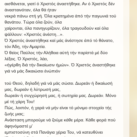
αισθάνεται, γιατί ό Χριστός άναστήθηκε. Αν ό Χριστός δέν
άνασταινόταν, όλα θά ήταν
νεκρά πάνω στή γή. Όλα κρατημένα άπό τήν παγωνιά τού
θανάτου. Τώρα όλα ζούν, όλα
χαίρονται, όλα πανηγυρίζουν, όλα τραγουδούν καί όλα
ψάλλουν: «Χριστός άνέστη...».
Ό Χριστός άναστήθηκε καί μάς άνέστησε άπό τό θάνατο,
τόν Άδη, τήν Αμαρτία.
Ό θείος Παύλος τήν Αλήθεια αύτή τήν παρίστά μέ δύο
λέξεις. Ό Χριστός, λέει,
«ήγέρθη διά τήν δικαίωσιν ήμών».
Ό Χριστός άναστήθηκε
γιά νά μάς δικαιώσει ένώπιόν
τού Θεού, δηλαδή γιά νά μάς σώσει. Δωρεάν ή δικαίωσή
μας, δωρεάν ή λύτρωσή μας,
δωρεάν ή συγχώρησή
μας,
ή σωτηρία μας. Δωρεάν. Μόνο
μέ τή χάρη Του!
Πώς, λοιπόν, ή χαρά νά μήν είναι τό μόνιμο στοιχείο τής
ζωής μιας;
Ανάσταση
μπορούμε
νά
ζούμε
κάθε
μέρα.
Κάθε
φορά
πού
άφηνόμαστέ
μ'
εμπιστοσύνη στά Πανάγια χέρια Του, νά κατευθύνει