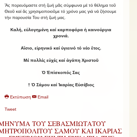
Ἄς πορευόμαστε στή ζωή μᾶς σύμφωνα μέ τό θέλημα τοῦ
Θεοῦ καί ἄς χρησιμοποιοῦμε τό χρόνο μας γιά νά ζήσουμε
τήν παρουσία Του στή ζωή μας.
Καλή, εὐλογημένη καί καρποφόρα ἡ καινούργια
χρονιά.
Αἴσιο, εἰρηνικό καί ὑγιεινό τό νέο ἔτος.
Μέ πολλές εὐχές καί ἀγάπη Χριστοῦ
Ὁ Ἐπίσκοπός Σας
† Ὁ Σάμου καί Ἰκαρίας Εὐσέβιος
Εκτύπωση
Email
Tweet
ΜΗΝΥΜΑ ΤΟΥ ΣΕΒΑΣΜΙΩΤΑΤΟΥ
ΜΗΤΡΟΠΟΛΙΤΟΥ ΣΑΜΟΥ ΚΑΙ ΙΚΑΡΙΑΣ