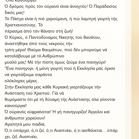
Ό δρόμος πρός τόν ούρανό είναι άνοιχτός! Ό Παράδεισος
δικός μας!
Τό Πάσχα είναι ή πιό χαρούμενη, ή πώ λαμπρή γιορτή τής
Χριστιανοσύνης. Τό
πέρασμα άπό τόν θάνατο στή ζωή!
Ό Κύριος, ό Παντοδύναμος Νικητής τού θανάτου,
άναστήθηκε άπό τούς νεκρούς τήν
τρίτη
μέρα! Θαύμα θαυμάτων, πού δέν μπορούμε νά
καταλάβουμε
μέ τό Ανθρώπινο
μυαλό μας! Μέ τήν πίστη όμως ζούμε ένα πανηγύρι!
"Ενα πανηγύρι, ή μόνη γιορτή πού ή Εκκλησία μάς όρισε
νά γιορτάζουμε σαράντα
ολόκληρες μέρες.
Στήν Εκκλησία μας κάθε Κυριακή γιορτάζουμε τήν
Ανάσταση τού Χριστού. Γίά νά
θυμόμαστε ότι μέ τή δύναμη τής Ανάστασης όλα γίνονται
καινούργια!
Ό ούρανός εύφραίνεται! Ή γή πανηγυρίζει! Άγγελοι καί
άνθρωποι χορεύουν!
Αγαπητά μου παιδιά,
Ό,τι
ύπάρχει,
ό,τι
ζεί,
ό,τι
Αναπνέει,
ό,τι
αισθάνεται...
ύπάρ
χει,
ζεΐ,
Αναπνέει,