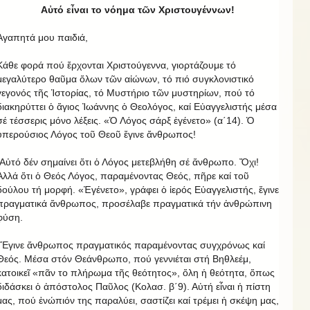
Αὐτό εἶναι το νόημα τῶν Χριστουγέννων!
Ἀγαπητά μου παιδιά,
Κάθε φορά πού ἔρχονται Χριστούγεννα, γιορτάζουμε τό
μεγαλύτερο θαῦμα ὅλων τῶν αἰώνων, τό πιό συγκλονιστικό
γεγονός τῆς Ἱστορίας, τό Μυστήριο τῶν μυστηρίων, πού τό
διακηρύττει ὁ ἅγιος Ἰωάννης ὁ Θεολόγος, καί Εὐαγγελιστής μέσα
σέ τέσσερις μόνο λέξεις. «Ὁ Λόγος σάρξ ἐγένετο» (α΄14). Ὁ
ὑπερούσιος Λόγος τοῦ Θεοῦ ἔγινε ἄνθρωπος!
Αὐτό δέν σημαίνει ὅτι ὁ Λόγος μετεβλήθη σέ ἄνθρωπο. Ὄχι!
Ἀλλά ὅτι ὁ Θεός Λόγος, παραμένοντας Θεός, πῆρε καί τοῦ
δούλου τή μορφή. «Ἐγένετο», γράφει ὁ ἱερός Εὐαγγελιστής, ἔγινε
πραγματικά ἄνθρωπος, προσέλαβε πραγματικά τήν ἀνθρώπινη
φύση.
Ἔγινε ἄνθρωπος πραγματικός παραμένοντας συγχρόνως καί
Θεός. Μέσα στόν Θεάνθρωπο, πού γεννιέται στή Βηθλεέμ,
κατοικεῖ «πᾶν το πλήρωμα τῆς θεότητος», ὅλη ἡ θεότητα, ὅπως
διδάσκει ὁ ἀπόστολος Παῦλος (Κολασ. β΄9). Αὐτή εἶναι ἡ πίστη
μας, πού ἐνώπιόν της παραλύει, σαστίζει καί τρέμει ἡ σκέψη μας,