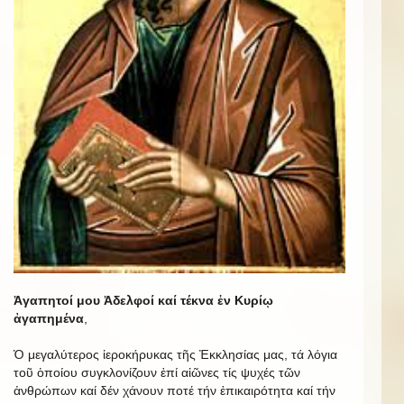
Ἀγαπητοί μου Ἀδελφοί καί τέκνα ἐν Κυρίῳ
ἀγαπημένα
,
Ὁ μεγαλύτερος ἱεροκήρυκας τῆς Ἐκκλησίας μας, τά λόγια
τοῦ ὁποίου συγκλονίζουν ἐπί αἰῶνες τίς ψυχές τῶν
ἀνθρώπων καί δέν χάνουν ποτέ τήν ἐπικαιρότητα καί τήν