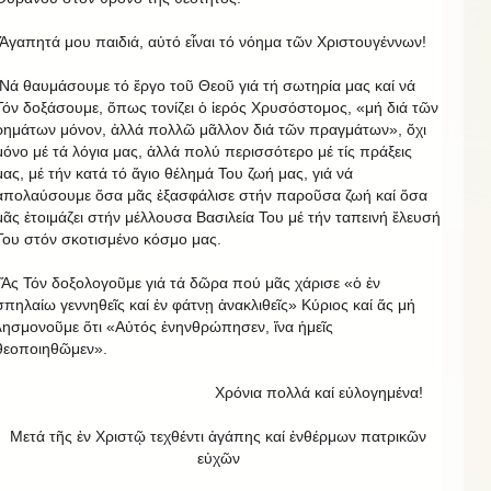
Ἀγαπητά μου παιδιά, αὐτό εἶναι τό νόημα τῶν Χριστουγέννων!
Νά θαυμάσουμε τό ἔργο τοῦ Θεοῦ γιά τή σωτηρία μας καί νά
Τόν δοξάσουμε, ὅπως τονίζει ὁ ἱερός Χρυσόστομος, «μή διά τῶν
ρημάτων μόνον, ἀλλά πολλῶ μᾶλλον διά τῶν πραγμάτων», ὄχι
μόνο μέ τά λόγια μας, ἀλλά πολύ περισσότερο μέ τίς πράξεις
μας, μέ τήν κατά τό ἅγιο θέλημά Του ζωή μας, γιά νά
ἀπολαύσουμε ὅσα μᾶς ἐξασφάλισε στήν παροῦσα ζωή καί ὅσα
μᾶς ἑτοιμάζει στήν μέλλουσα Βασιλεία Του μέ τήν ταπεινή ἔλευσή
Του στόν σκοτισμένο κόσμο μας.
Ἅς Τόν δοξολογοῦμε γιά τά δῶρα πού μᾶς χάρισε «ὁ ἐν
σπηλαίω γεννηθεῖς καί ἐν φάτνῃ ἀνακλιθεῖς» Κύριος καί ἅς μή
λησμονοῦμε ὅτι «Αὐτός ἐνηνθρώπησεν, ἵνα ἡμεῖς
θεοποιηθῶμεν».
Χρόνια πολλά καί εὐλογημένα!
Μετά τῆς ἐν Χριστῷ τεχθέντι ἀγάπης καί ἐνθέρμων πατρικῶν
εὐχῶν