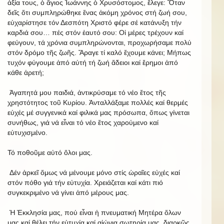
ἀξία τους, ὁ ἅγιος Ἰωάννης ὁ Χρυσόστομος, ἔλεγε: Ὅταν
δεῖς ὅτι συμπληρώθηκε ἕνας ἀκόμη χρόνος στή ζωή σου,
εὐχαρίστησε τόν Δεσπότη Χριστό φέρε σέ κατάνυξη τήν
καρδιά σου… πές στόν ἑαυτό σου: Οἱ μέρες τρέχουν καί
φεύγουν, τά χρόνια συμπληρώνονται, προχωρήσαμε πολύ
στόν δρόμο τῆς ζωῆς. Ἄραγε τί καλό ἔχουμε κάνει; Μήπως
τυχόν φύγουμε ἀπό αὐτή τή ζωή ἄδειοι καί ἔρημοι ἀπό
κάθε ἀρετή;
Ἀγαπητά μου παιδιά, ἀντικρύσαμε τό νέο ἔτος τῆς
χρηστότητος τοῦ Κυρίου. Ἀνταλλάξαμε πολλές καί θερμές
εὐχές μέ συγγενικά καί φιλικά μας πρόσωπα, ὅπως γίνεται
συνήθως, γιά νά εἶναι τό νέο ἔτος χαρούμενο καί
εὐτυχισμένο.
Τό ποθοῦμε αὐτό ὅλοι μας.
Δέν ἀρκεῖ ὅμως νά μένουμε μόνο στίς ὡραῖες εὐχές καί
στόν πόθο γιά τήν εὐτυχία. Χρειάζεται καί κάτι πιό
συγκεκριμένο νά γίνει ἀπό μέρους μας.
Ἡ Ἐκκλησία μας, πού εἶναι ἡ πνευματική Μητέρα ὅλων
μας καί θέλει τήν εὐτυχία καί αἰώνια σωτηρία μας, διαρκῶς