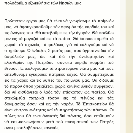
πολυάριθμα εξωκκλήσια τών Νησιών μας.
Πρώτιστον εργον μας θά είναι νά γνωρίσωμε τό ποίμνιόν
μας, νά άφουγκρασθοϋμε τόν σφιγμόν τής καρδιάς του καί
τις άνάγκες του. Θά κατεβοϋμε εις τήν άγοράν. Θά εισέλθω
μεν εις τά μαγαζιά καί εις τά σπίτια. Θά έπισκεπτόμεθα τά
χωριά, τά σχολεία, τά φυλάκια, γιά νά εύλογοϋμε καί νά
στηρίζουμε. Ό ένδοξος Στρατός μας, πού άγρυπνεί διά τήν
άσφάλειάν μας, ώς καί διά τήν άνεξαρτησίαν καί
ελευθερίαν τής Πατρίδας, συνιστά άκριβό κομμάτι τοϋ
έθνους. Έπευλογοϋμεν τά στρατευμένα νιάτα μας καί τούς
απευθύνομε έγκάρδιες πατρικές ευχές. Θά συμμετέχουμε
εις τις χαρές καί τις λύπες τοϋ ποιμνίου μας. Θά δίδουμε
τό παρόν όπου χρειάζεται, χωρίς κανένα υλικόν συμφέρον,
διά νά αισθάνεται ό λαός τόν επίσκοπον ώς πατέρα. Θά
στεκώμεθα πατρικά τόσον εις τό πένθος καί τάς
δοκιμασίας όσον καί εις τήν χαράν. Τό Έπισκοπείον θά
είναι κέντρον ενότητας καί εξυπηρετήσεως τών πάντων. Οι
πύλες του θά είναι άνοικτές διά πάντας, όσοι επιθυμούν
νά επι¬κοινωνήσουν μετά τοϋ πνευματικού των Πατρός
ανευ μεσολαβήσεως κανενός.