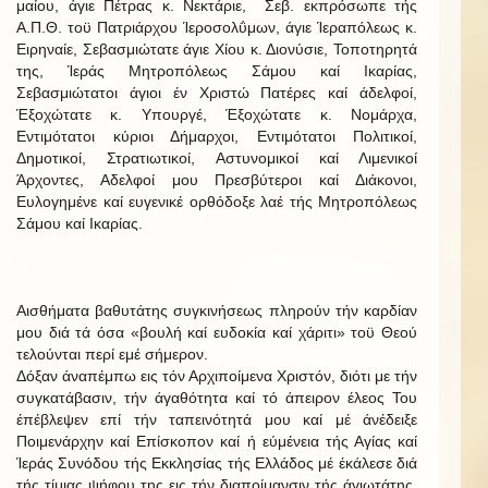
μαίου, άγιε Πέτρας κ. Νεκτάριε, Σεβ. εκπρόσωπε τής
Α.Π.Θ. τοϋ Πατριάρχου Ίεροσολΰμων, άγιε Ίεραπόλεως κ.
Ειρηναίε, Σεβασμιώτατε άγιε Χίου κ. Διονύσιε, Τοποτηρητά
της, Ίεράς Μητροπόλεως Σάμου καί Ικαρίας,
Σεβασμιώτατοι άγιοι έν Χριστώ Πατέρες καί άδελφοί,
Έξοχώτατε κ. Υπουργέ, Έξοχώτατε κ. Νομάρχα,
Εντιμότατοι κύριοι Δήμαρχοι, Εντιμότατοι Πολιτικοί,
Δημοτικοί, Στρατιωτικοί, Αστυνομικοί καί Λιμενικοί
Άρχοντες, Αδελφοί μου Πρεσβύτεροι καί Διάκονοι,
Ευλογημένε καί ευγενικέ ορθόδοξε λαέ τής Μητροπόλεως
Σάμου καί Ικαρίας.
Αισθήματα βαθυτάτης συγκινήσεως πληρούν τήν καρδίαν
μου διά τά όσα «βουλή καί ευδοκία καί χάριτι» τοϋ Θεού
τελούνται περί εμέ σήμερον.
Δόξαν άναπέμπω εις τόν Αρχιποίμενα Χριστόν, διότι με τήν
συγκατάβασιν, τήν άγαθότητα καί τό άπειρον έλεος Του
έπέβλεψεν επί τήν ταπεινότητά μου καί μέ άνέδειξε
Ποιμενάρχην καί Επίσκοπον καί ή εύμένεια τής Αγίας καί
Ίεράς Συνόδου τής Εκκλησίας τής Ελλάδος μέ έκάλεσε διά
τής τίμιας ψήφου της εις τήν διαποίμανσιν τής άγιωτάτης,