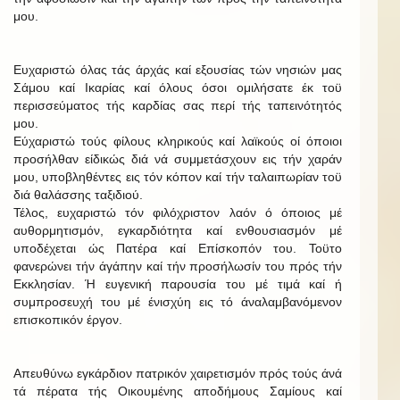
μου.
Ευχαριστώ όλας τάς άρχάς καί εξουσίας τών νησιών μας
Σάμου καί Ικαρίας καί όλους όσοι ομιλήσατε έκ τοϋ
περισσεύματος τής καρδίας σας περί τής ταπεινότητός
μου.
Εύχαριστώ τούς φίλους κληρικούς καί λαϊκούς οί όποιοι
προσήλθαν είδικώς διά νά συμμετάσχουν εις τήν χαράν
μου, υποβληθέντες εις τόν κόπον καί τήν ταλαιπωρίαν τοϋ
διά θαλάσσης ταξιδιού.
Τέλος, ευχαριστώ τόν φιλόχριστον λαόν ό όποιος μέ
αυθορμητισμόν, εγκαρδιότητα καί ενθουσιασμόν μέ
υποδέχεται ώς Πατέρα καί Επίσκοπόν του. Τοϋτο
φανερώνει τήν άγάπην καί τήν προσήλωσίν του πρός τήν
Εκκλησίαν. Ή ευγενική παρουσία του μέ τιμά καί ή
συμπροσευχή του μέ ένισχύη εις τό άναλαμβανόμενον
επισκοπικόν έργον.
Απευθύνω εγκάρδιον πατρικόν χαιρετισμόν πρός τούς άνά
τά πέρατα τής Οικουμένης αποδήμους Σαμίους καί