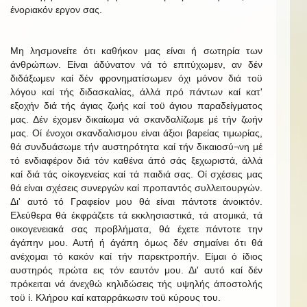
ένοριακόν εργον σας.
Μη λησμονείτε ότι καθήκον μας είναι ή σωτηρία των
άνθρώπων. Είναι άδύνατον νά τό επιτύχωμεν, αν δέν
διδάξωμεν καί δέν φρονηματίσωμεν όχι μόνον διά τοϋ
λόγου καί τής διδασκαλίας, άλλά πρό πάντων καί κατ'
εξοχήν διά τής άγιας ζωής καί τοϋ άγιου παραδείγματος
μας. Δέν έχομεν δικαίωμα νά σκανδαλίζωμε μέ τήν ζωήν
μας. Οί ένοχοι σκανδαλισμου είναι άξιοι βαρείας τιμωρίας,
θά συνδυάσωμε τήν αυστηρότητα καί τήν δικαιοσύ¬νη μέ
τό ενδιαφέρον διά τόν καθένα άπό σάς ξεχωριστά, άλλά
καί διά τάς οίκογενείας καί τά παιδιά σας. Οί σχέσεις μας
θά είναι σχέσεις συνεργών καί προπαντός συλλειτουργών.
Δι' αυτό τό Γραφείον μου θά είναι πάντοτε άνοικτόν.
Ελεύθερα θά έκφράζετε τά εκκλησιαστικά, τά ατομικά, τά
οικογενειακά σας προβλήματα, θά έχετε πάντοτε την
άγάπην μου. Αυτή ή άγάπη όμως δέν σημαίνει ότι θά
ανέχομαι τό κακόν καί τήν παρεκτροπήν. Είμαι ό ίδιος
αυστηρός πρώτα εις τόν εαυτόν μου. Δι' αυτό καί δέν
πρόκειται νά άνεχθώ κηλιδώσεις τής υψηλής άποστολής
τοϋ ί. Κλήρου καί καταρράκωσιν τοϋ κύρους του.