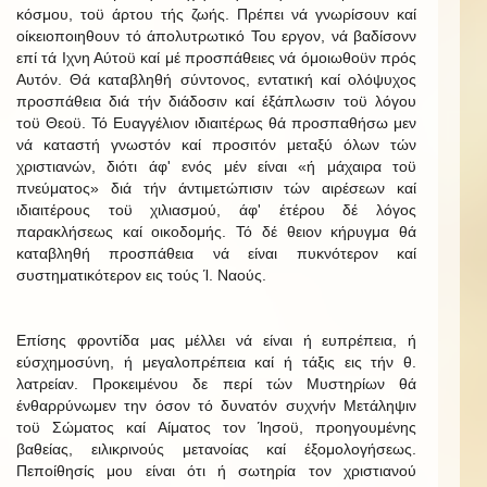
κόσμου, τοϋ άρτου τής ζωής. Πρέπει νά γνωρίσουν καί
οίκειοποιηθουν τό άπολυτρωτικό Του εργον, νά βαδίσονν
επί τά Ιχνη Αύτοϋ καί μέ προσπάθειες νά όμοιωθοϋν πρός
Αυτόν. Θά καταβληθή σύντονος, εντατική καί ολόψυχος
προσπάθεια διά τήν διάδοσιν καί έξάπλωσιν τοϋ λόγου
τοϋ Θεοϋ. Τό Ευαγγέλιον ιδιαιτέρως θά προσπαθήσω μεν
νά καταστή γνωστόν καί προσιτόν μεταξύ όλων τών
χριστιανών, διότι άφ' ενός μέν είναι «ή μάχαιρα τοϋ
πνεύματος» διά τήν άντιμετώπισιν τών αιρέσεων καί
ιδιαιτέρους τοϋ χιλιασμού, άφ' έτέρου δέ λόγος
παρακλήσεως καί οικοδομής. Τό δέ θειον κήρυγμα θά
καταβληθή προσπάθεια νά είναι πυκνότερον καί
συστηματικότερον εις τούς Ί. Ναούς.
Επίσης φροντίδα μας μέλλει νά είναι ή ευπρέπεια, ή
εύσχημοσύνη, ή μεγαλοπρέπεια καί ή τάξις εις τήν θ.
λατρείαν. Προκειμένου δε περί τών Μυστηρίων θά
ένθαρρύνωμεν την όσον τό δυνατόν συχνήν Μετάληψιν
τοϋ Σώματος καί Αίματος τον Ίησοϋ, προηγουμένης
βαθείας, ειλικρινούς μετανοίας καί έξομολογήσεως.
Πεποίθησίς μου είναι ότι ή σωτηρία τον χριστιανού