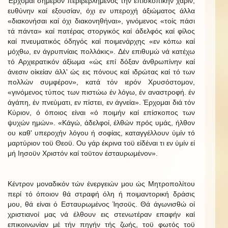
Έρχομαι σήμερον περιβεβλημένος τήν επισκοπικήν χάριν,
ευθύνην καί εξουσίαν, όχι εν υπεροχή άξιώματος άλλα
«διακονήσαι καί όχι διακονηθήναι», γινόμενος «τοίς πάσι
τά πάντα» καί πατέρας στοργικός καί άδελφός καί φίλος
καί πνευματικός όδηγός καί ποιμενάρχης «εν κόπω καί
μόχθω, εν άγρυπνίαις πολλάκις». Δέν επιθυμώ νά κατέχω
τό Αρχιερατικόν άξίωμα «ώς επί δόξαν άνθρωπίνην καί
άνεσιν οίκείαν άλλ' ώς εις πόνους καί ιδρώτας καί τό των
πολλών συμφέρον», κατά τόν ιερόν Χρυσόστομον,
«γινόμενος τύπος των πιστώω έν λόγω, έν αναστροφή. έν
άγάπη, έν πνεύματι, εν πίστει, εν άγνεία». Έρχομαι διά τόν
Κύριον, ό όποιος είναι «ό ποιμήν καί επίσκοπος των
ψυχών ημών». «Κάγώ, άδελφοί, έλθών πρός υμάς, ήλθον
ου καθ' υπεροχήν λόγου ή σοφίας, καταγγέλλουν ύμίν τό
μαρτύριον τοϋ Θεοϋ. Ου γάρ έκρινα τοϋ είδέναι τι εν ύμίν εί
μή Ιησοϋν Χριστόν καί τοϋτον έσταυρωμένον».
Κέντρον μοναδικόν τών ένεργειών μου ώς Μητροπολίτου
περί τό όποιον θά στραφή όλη ή ποιμαντορική δράσις
μου, θά είναι ό Εσταυρωμένος Ίησοϋς. Θά άγωνισθώ οί
χριστιανοί μας νά έλθουν εις στενωτέραν επαφήν καί
επικοινωνίαν μέ τήν πηγήν τής ζωής, τοϋ φωτός τοϋ