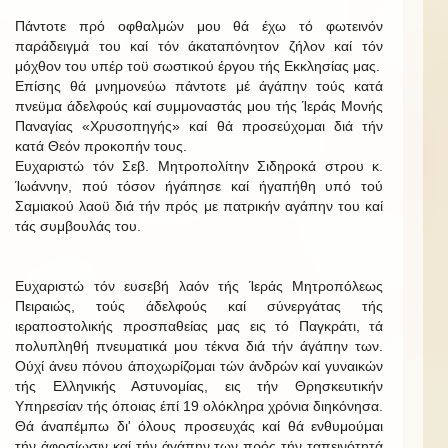
Πάντοτε πρό οφθαλμών μου θά έχω τό φωτεινόν
παράδειγμά του καί τόν άκαταπόνητον ζήλον καί τόν
μόχθον του υπέρ τοϋ σωστικού έργου τής Εκκλησίας μας.
Επίσης θά μνημονεύω πάντοτε μέ άγάπην τούς κατά
πνεϋμα άδελφούς καί συμμοναστάς μου τής Ίεράς Μονής
Παναγίας «Χρυσοπηγής» καί θά προσεύχομαι διά τήν
κατά Θεόν προκοπήν τους.
Ευχαριστώ τόν Σεβ. Μητροπολίτην Σιδηροκά στρου κ.
Ίωάννην, πού τόσον ήγάπησε καί ήγαπήθη υπό τού
Σαμιακού λαοϋ διά τήν πρός με πατρικήν αγάπην του καί
τάς συμβουλάς του.
Ευχαριστώ τόν ευσεβή λαόν τής Ίεράς Μητροπόλεως
Πειραιώς, τούς άδελφούς καί σύνεργάτας τής
ιεραποστολικής προσπαθείας μας εις τό Παγκράτι, τά
πολυπληθή πνευματικά μου τέκνα διά τήν άγάπην των.
Ούχί άνευ πόνου άποχωρίζομαι τών άνδρών καί γυναικών
τής Ελληνικής Αστυνομίας, εις τήν Θρησκευτικήν
Υπηρεσίαν τής όποιας έπί 19 ολόκληρα χρόνια διηκόνησα.
Θά άναπέμπω δι' όλους προσευχάς καί θά ενθυμούμαι
τήν άφοσίωσιν καί τήν άγάπην των πρός τήν ταπεινότητά