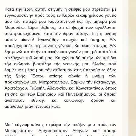
Κατά τήν ίεράν αύτήν στιγμήν ή σκέψις μου στρέφεται μέ
εύγνωμοσύνην πρός τούς έν Κυρίω κεκοιμημένους γονείς
μου τόν πατέρα μου Κωνσταντίνον καί τήν μητέρα μου
Μαρουδιώ. Είμαι βέβαιος, ότι αί ψυχαί των άγάλλονται
συμπροσευχόμενοι κατά τήν ώραν ταύτην. Ειη ή μνήμη
αύτών αίωνία! Έγεννήθην πτωχός καί άσημος. Δέν
προέρχομαι έκ περιφανούς γένους. Καί είμαι πτωχός. Δέν
λησμονώ ποτέ τήν ταπεινήν καταγωγήν μου, μέσα άπό τά
σπλάγχνα τοϋ λαοϋ μας. Καυχώμαι δι' αύτήν. ώς καί διά
τήν σκληράν βιοπάλην τής νεανικής μου ήλικίας πού
έσμίλευσε μέσα μου τόν σεβασμόν στις ύπερούσιες άξιες
τής ζωής. 'Έστω, επίσης, αίωνία ή μνήμη τών
προκατόχων μου Μητροπολιτών, Σαμίων τήν καταγωγήν,
Άριστάρχου, Γαβριήλ, Αθανασίου καί Κωνσταντίνου, όπως
επίσης καί τών Ειρηναίου καί Παντελεήμονος, οί όποιοι
άνέπτυξαν εθνικήν καί κοινωνικήν δράσιν καί
άκτινοβόλησαν πνευματικώς.
Μετ' εύγνωμοσύνης στρέφω τήν σκέψιν μου πρός τόν
Μακαριώτατον 'Αρχιεπίσκοπον Αθηνών καί πάσης