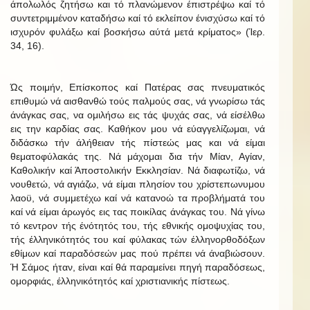
άπολωλός ζητήσω και τό πλανώμενον έπιστρέψω καί τό
συντετριμμένον καταδήσω καί τό εκλείπον ένισχύσω καί τό
ισχυρόν φυλάξω καί βοσκήσω αύτά μετά κρίματος» (Ίερ.
34, 16).
Ώς ποιμήν, Επίσκοπος καί Πατέρας σας πνευματικός
επιθυμώ νά αισθανθώ τούς παλμούς σας, νά γνωρίσω τάς
άνάγκας σας, να ομιλήσω εις τάς ψυχάς σας, νά είσέλθω
εις την καρδίας σας. Καθήκον μου νά εύαγγελίζωμαι, νά
διδάσκω τήν άλήθειαν τής πίστεώς μας και νά είμαι
θεματοφύλακάς της. Νά μάχομαι δια τήν Μίαν, Αγίαν,
Καθολικήν καί Άποστολικήν Εκκλησίαν. Νά διαφωτίζω, νά
νουθετώ, νά αγιάζω, νά είμαι πλησίον του χρίστεπωνυμου
λαοϋ, νά συμμετέχω καί νά κατανοώ τα προβλήματά του
καί νά είμαι άρωγός εις τας ποικίλας άνάγκας του. Νά γίνω
τό κεντρον τής ένότητός του, τής εθνικής ομοψυχίας του,
τής έλληνικότητός του καί φύλακας τών έλληνορθοδόξων
εθίμων καί παραδόσεών μας πού πρέπει νά άναβιώσουν.
Ή Σάμος ήταν, είναι καί θά παραμείνει πηγή παραδόσεως,
ομορφιάς, έλληνικότητός καί χριστιανικής πίστεως.