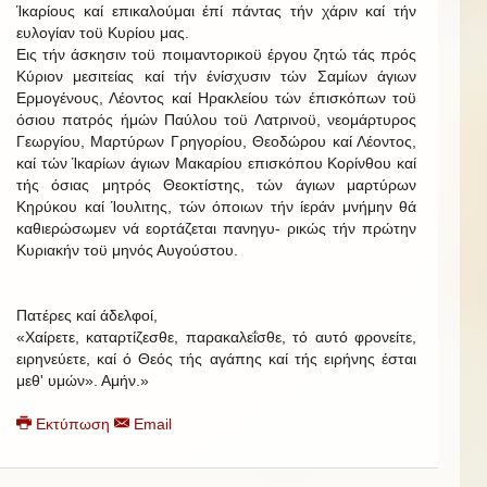
Ίκαρίους καί επικαλούμαι έπί πάντας τήν χάριν καί τήν
ευλογίαν τοϋ Κυρίου μας.
Εις τήν άσκησιν τοϋ ποιμαντορικοϋ έργου ζητώ τάς πρός
Κύριον μεσιτείας καί τήν ένίσχυσιν τών Σαμίων άγιων
Ερμογένους, Λέοντος καί Ηρακλείου τών έπισκόπων τοϋ
όσιου πατρός ήμών Παύλου τοϋ Λατρινοϋ, νεομάρτυρος
Γεωργίου, Μαρτύρων Γρηγορίου, Θεοδώρου καί Λέοντος,
καί τών Ίκαρίων άγιων Μακαρίου επισκόπου Κορίνθου καί
τής όσιας μητρός Θεοκτίστης, τών άγιων μαρτύρων
Κηρύκου καί Ίουλιτης, τών όποιων τήν ίεράν μνήμην θά
καθιερώσωμεν νά εορτάζεται πανηγυ- ρικώς τήν πρώτην
Κυριακήν τοϋ μηνός Αυγούστου.
Πατέρες καί άδελφοί,
«Χαίρετε, καταρτίζεσθε, παρακαλεΐσθε, τό αυτό φρονείτε,
ειρηνεύετε, καί ό Θεός τής αγάπης καί τής ειρήνης έσται
μεθ' υμών». Αμήν.»
Εκτύπωση
Email