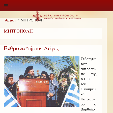
Αρχική
ΜΗΤΡΟΠΟΛΗ
ΜΗΤΡΟΠΟΛΗ
Ενθρονιστήριος Λόγος
Σεβασμιώ
τατε
εκπρόσω
πε τής
Α.Π.Θ.
τοϋ
Οικουμενι
κού
Πατριάρχ
ου κ.
Βαρθολο