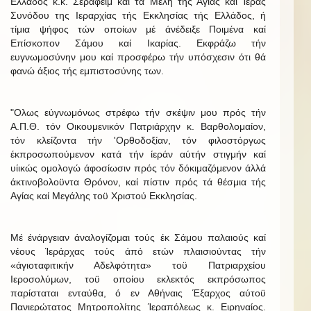
Ελλάδος κ.κ. Σεραφείμ καί τά Μέλη τής Αγίας καί Ίεράς
Συνόδου της Ιεραρχίας τής Εκκλησίας τής Ελλάδος, ή
τίμια ψήφος τών οποίων μέ άνέδειξε Ποιμένα καί
Επίσκοπον Σάμου καί Ικαρίας. Εκφράζω τήν
ευγνωμοσύνην μου καί προσφέρω τήν υπόσχεσιν ότι θά
φανώ άξιος τής εμπιστοσύνης των.
"Ολως εύγνωμόνως στρέφω τήν σκέψιν μου πρός τήν
Α.Π.Θ. τόν Οικουμενικόν Πατριάρχην κ. Βαρθολομαίον,
τόν κλείζοντα τήν 'Ορθοδοξίαν, τόν φιλοστόργως
έκπροσωπούμενον κατά τήν ίεράν αύτήν στιγμήν καί
υίικώς ομολογώ άφοσίωσιν πρός τόν δόκιμαζόμενον άλλά
άκτινοβολοϋντα Θρόνον, καί πίστιν πρός τά θέσμια τής
Αγίας καί Μεγάλης τοϋ Χριστού Εκκλησίας.
Μέ ένάργειαν άναλογίζομαι τούς έκ Σάμου παλαιούς καί
νέους Ίεράρχας τούς άπό ετών πλαισιούντας τήν
«άγιοταφιτικήν Αδελφότητα» τοϋ Πατριαρχείου
Ιεροσολύμων, τοϋ οποίου εκλεκτός εκπρόσωπος
παρίσταται ενταύθα, ό εν Αθήναις Έξαρχος αύτοϋ
Πανιερώτατος Μητροπολίτης Ίεραπόλεως κ. Ειρηναίος.