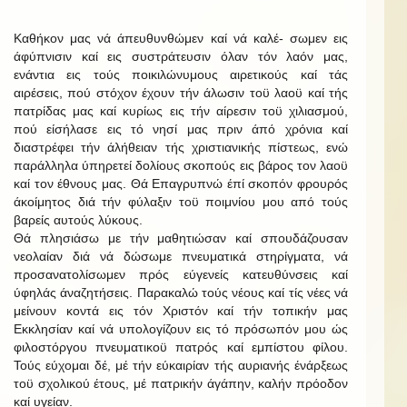
Καθήκον μας νά άπευθυνθώμεν καί νά καλέ- σωμεν εις
άφύπνισιν καί εις συστράτευσιν όλαν τόν λαόν μας,
ενάντια εις τούς ποικιλώνυμους αιρετικούς καί τάς
αιρέσεις, πού στόχον έχουν τήν άλωσιν τοϋ λαοϋ καί τής
πατρίδας μας καί κυρίως εις τήν αίρεσιν τοϋ χιλιασμού,
πού είσήλασε εις τό νησί μας πριν άπό χρόνια καί
διαστρέφει τήν άλήθειαν τής χριστιανικής πίστεως, ενώ
παράλληλα ύπηρετεί δολίους σκοπούς εις βάρος τον λαοϋ
καί τον έθνους μας. Θά Επαγρυπνώ έπί σκοπόν φρουρός
άκοίμητος διά τήν φύλαξιν τοϋ ποιμνίου μου από τούς
βαρείς αυτούς λύκους.
Θά πλησιάσω με τήν μαθητιώσαν καί σπουδάζουσαν
νεολαίαν διά νά δώσωμε πνευματικά στηρίγματα, νά
προσανατολίσωμεν πρός εύγενείς κατευθύνσεις καί
ύφηλάς άναζητήσεις. Παρακαλώ τούς νέους καί τίς νέες νά
μείνουν κοντά εις τόν Χριστόν καί τήν τοπικήν μας
Εκκλησίαν καί νά υπολογίζουν εις τό πρόσωπόν μου ώς
φιλοστόργου πνευματικοϋ πατρός καί εμπίστου φίλου.
Τούς εύχομαι δέ, μέ τήν εύκαιρίαν τής αυριανής ένάρξεως
τοϋ σχολικού έτους, μέ πατρικήν άγάπην, καλήν πρόοδον
καί υγείαν.