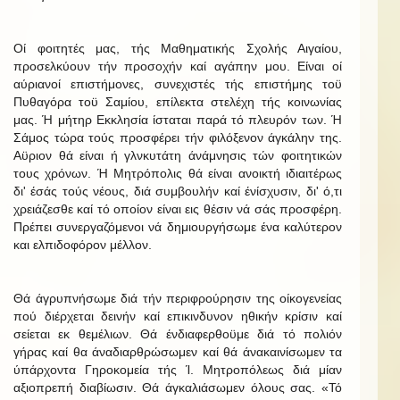
Οί φοιτητές μας, τής Μαθηματικής Σχολής Αιγαίου,
προσελκύουν τήν προσοχήν καί αγάπην μου. Είναι οί
αύριανοί επιστήμονες, συνεχιστές τής επιστήμης τοϋ
Πυθαγόρα τοϋ Σαμίου, επίλεκτα στελέχη τής κοινωνίας
μας. Ή μήτηρ Εκκλησία ίσταται παρά τό πλευρόν των. Ή
Σάμος τώρα τούς προσφέρει τήν φιλόξενον άγκάλην της.
Αϋριον θά είναι ή γλνκυτάτη άνάμνησις τών φοιτητικών
τους χρόνων. Ή Μητρόπολις θά είναι ανοικτή ιδιαιτέρως
δι' έσάς τούς νέους, διά συμβουλήν καί ένίσχυσιν, δι' ό,τι
χρειάζεσθε καί τό οποίον είναι εις θέσιν νά σάς προσφέρη.
Πρέπει συνεργαζόμενοι νά δημιουργήσωμε ένα καλύτερον
και ελπιδοφόρον μέλλον.
Θά άγρυπνήσωμε διά τήν περιφρούρησιν της οίκογενείας
πού διέρχεται δεινήν καί επικινδυνον ηθικήν κρίσιν καί
σείεται εκ θεμέλιων. Θά ένδιαφερθοϋμε διά τό πολιόν
γήρας καί θα άναδιαρθρώσωμεν καί θά άνακαινίσωμεν τα
ύπάρχοντα Γηροκομεία τής Ί. Μητροπόλεως διά μίαν
αξιοπρεπή διαβίωσιν. Θά άγκαλιάσωμεν όλους σας. «Τό