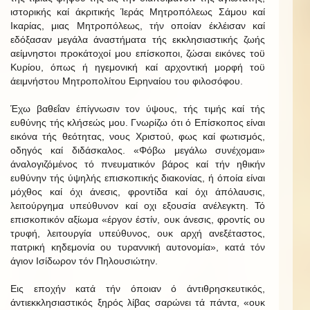
ιστορικής καί άκριτικής Ίεράς Μητροπόλεως Σάμου καί
Ικαρίας, μιας Μητροπόλεως, τήν οποίαν έκλέισαν καί
εδόξασαν μεγάλα άναστήματα τής εκκλησιαστικής ζωής
αείμνηστοι προκάτοχοί μου επίσκοποι, ζώσαι εικόνες τοϋ
Κυρίου, όπως ή ηγεμονική καί αρχοντική μορφή τοϋ
άειμνήστου Μητροπολίτου Ειρηναίου του φιλοσόφου.
Έχω βαθεΐαν έπίγνωσιν τον ύψους, τής τιμής καί τής
ευθύνης τής κλήσεώς μου. Γνωρίζω ότι ό Επίσκοπος είναι
εικόνα τής θεότητας, νους Χριστού, φως καί φωτισμός,
οδηγός καί διδάσκαλος. «Φόβω μεγάλω συνέχομαι»
άναλογιζόμένος τό πνευματικόν βάρος καί τήν ηθικήν
ευθύνην τής ύψηλής επισκοπικής διακονίας, ή όποία είναι
μόχθος καί όχι άνεσις, φροντίδα καί όχι άπόλαυσις,
λειτούργημα υπεύθυνον καί οχι εξουσία ανέλεγκτη. Τό
επισκοπικόν αξίωμα «έργον έστίν, ουκ άνεσις, φροντίς ου
τρυφή, λειτουργία υπεύθυνος, ουκ αρχή ανεξέταστος,
πατρική κηδεμονία ου τυραννική αυτονομία», κατά τόν
άγιον Ισίδωρον τόν Πηλουσιώτην.
Εις εποχήν κατά τήν όποιαν ό άντιθρησκευτικός,
άντιεκκλησιαστικός ξηρός λίβας σαρώνει τά πάντα, «ουκ