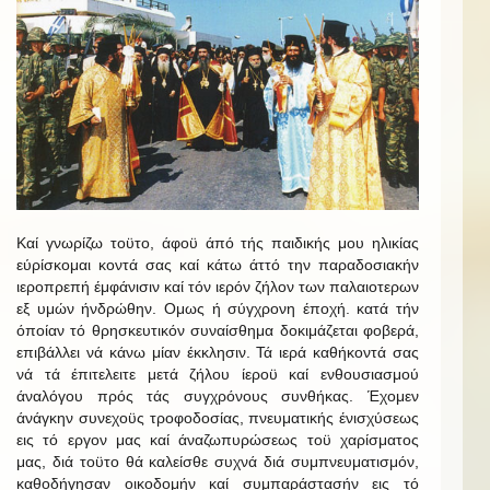
Καί γνωρίζω τοϋτο, άφοϋ άπό τής παιδικής μου ηλικίας
εύρίσκομαι κοντά σας καί κάτω άττό την παραδοσιακήν
ιεροπρεπή έμφάνισιν καί τόν ιερόν ζήλον των παλαιοτερων
εξ υμών ήνδρώθην. Ομως ή σύγχρονη έποχή. κατά τήν
όποίαν τό θρησκευτικόν συναίσθημα δοκιμάζεται φοβερά,
επιβάλλει νά κάνω μίαν έκκλησιν. Τά ιερά καθήκοντά σας
νά τά έπιτελειτε μετά ζήλου ίεροϋ καί ενθουσιασμού
άναλόγου πρός τάς συγχρόνους συνθήκας. Έχομεν
άνάγκην συνεχοϋς τροφοδοσίας, πνευματικής ένισχύσεως
εις τό εργον μας καί άναζωπυρώσεως τοϋ χαρίσματος
μας, διά τοϋτο θά καλείσθε συχνά διά συμπνευματισμόν,
καθοδήγησαν οικοδομήν καί συμπαράστασήν εις τό