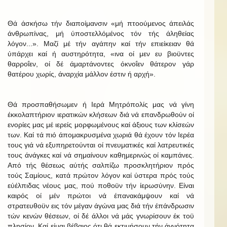
Θά άσκήσω τήν διαποίμανσιν «μή πτοούμενος άπειλάς
άνθρωπίνας, μή ύποστελλόμένος τόν τής άληθείας
λόγον...». Μαζί μέ τήν αγάπην καί τήν επιείκειαν θά
ύπάρχει καί ή αυστηρότητα, «ινα οί μεν ευ βιοϋντες
θαρροΐεν, οί δέ άμαρτάνοντες όκνοΐεν θάτερον γάρ
θατέρου χωρίς, άναρχία μάλλον έστιν ή αρχή».
Θά προσπαθήσωμεν ή Ιερά Μητρόπολίς μας νά γίνη
έκκολαπτήριον ιερατικών κλήσεων διά νά επανδρωθούν οί
ενορίες μας μέ ιερείς μορφωμένους καί άξιους των κλίσεών
των. Καί τά πιό άπομακρυσμένα χωριά θά έχουν τόν Ιερέα
τους γιά νά εξυπηρετούνται οί πνευματικές καί λατρευτικές
τους άνάγκες καί νά σημαίνουν καθημερινώς οί καμπάνες.
Από τής θέσεως αύτής σαλπίζω προσκλητήριον πρός
τούς Σαμίους, κατά πρώτον λόγον καί ύστερα πρός τούς
εύέλπιδας νέους μας, πού ποθοϋν τήν ίερωσύνην. Είναι
καιρός οί μέν πρώτοι νά έπανακάμψουν καί νά
στρατευθοϋν εις τόν μέγαν άγώνα μας διά τήν έπάνδρωσιν
τών κενών θέσεων, οί δέ άλλοι νά μάς γνωρίσουν έκ τοϋ
πλησίον. Καί είμαι βέβαιος ότι θά εκτιμήσουν τήν άγνότητα