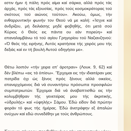
εστιν ήμιν ή πάλη πρός αίμα καί σάρκα, αλλά πρός τάς
άρχάς, πρός τάς εξουσίας, πρός τούς κοσμοκράτορας τοϋ
σκότους τοϋ αιώνος τούτου». Ακούω, όμως, τήν
ενθαρρυντικήν φωνήν τον Θεοϋ νά με καλή: «Ίσχνε καί
άνδρίζου, μή δειλιάσης μηδέ φοβηθής, ότι μετά σοϋ
Κύριος ό Θεός εις πάντα ου εάν πορεύη» καί
επαναλαμβάνω τό τοϋ αγίου Γρηγορίου τοϋ Ναζιανζηνού:
«Ό θεός τής ειρήνης, Αυτός κρατήσειε τής χειρός μου τής
δεξιάς καί εν τή βουλή Αυτοϋ οδηγήσει με».
Θέτω λοιπόν «τήν χειρα επ' άροτραν» (Λουκ. 9, 62) καί
δέν βλέπω «εις τά όπίσω». 'Έρχομαι εις τήν ιδιαιτέραν μας
πατρίδα όχι ώς ξένος πρός ξένους αλλά οικείος,
επανερχόμενος διά νά συναντήσω πρόσωπα προσφιλών
συμπατριωτών. Έρχομαι διά νά άναβαπτισθώ εις τήν
κολυμβήθραν τής γενετείρας μου τής άκριτικής,
«ύδρυλής» καί «ύφηλής» Σάμου. Έδώ είδον διά πρώτην
φοράν τό φως τής ήμέρας. Έδώ άνετράφην εξ άπαλών
ονύχων καί εδώ συνεδέθην με τούς άνθρώπους.