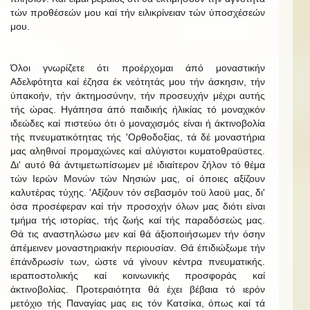
τών προθέσεών μου καί τήν ειλικρίνειαν τών ύποσχέσεών
μου.
Όλοι γνωρίζετε ότι προέρχομαι άπό μοναστικήν
Αδελφότητα καί έζησα έκ νεότητάς μου τήν άσκησιν, τήν
ύπακοήν, τήν άκτημοσύνην, τήν προσευχήν μέχρι αυτής
τής ώρας. Ηγάπησα άπό παιδικής ήλικίας τό μοναχικόν
ιδεώδες καί πιστεύω ότι ό μοναχισμός είναι ή άκτινοβολία
τής πνευματικότητας τής 'Ορθοδοξίας, τά δέ μοναστήρια
μας αληθινοί προμαχώνες καί αλύγιστοι κυματοθραϋστες.
Δι' αυτό θά άντιμετωπίσωμεν μέ ιδιαίτερον ζήλον τό θέμα
τών Ιερών Μονών τών Νησιών μας, οί όποιες αξίζουν
καλυτέρας τύχης. 'Αξίζουν τόν σεβασμόν τοϋ λαοϋ μας, δι'
όσα προσέφεραν καί τήν προσοχήν όλων μας διότι είναι
τμήμα τής ιστορίας, τής ζωής καί τής παραδόσεώς μας.
Θά τις αναστηλώσω μεν καί θά άξιοποιήσωμεν τήν όσην
άπέμεινεν μοναστηριακήν περιουσίαν. Θά έπιδιώξωμε τήν
έπάνδρωσίν των, ώστε νά γίνουν κέντρα πνευματικής.
ιεραποστολικής καί κοινωνικής προσφοράς καί
άκτινοβολίας. Προτεραιότητα θά έχει βέβαια τό ιερόν
μετόχιο τής Παναγίας μας εις τόν Κατσίκα, όπως καί τά