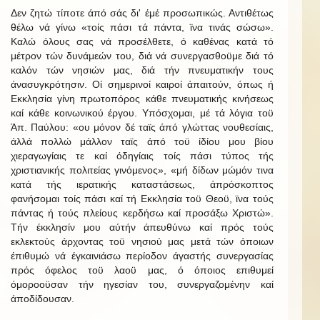
Δεν ζητώ τίποτε άπό σάς δι' έμέ προσωπικώς. Αντιθέτως
θέλω νά γίνω «τοίς πάσι τά πάντα, ϊνα τινάς σώσω».
Καλώ όλους σας νά προσέλθετε, ό καθένας κατά τό
μέτρον τών δυνάμεών του, διά νά συνεργασθοϋμε διά τό
καλόν τών νησιών μας, διά τήν πνευματικήν τους
άνασυγκρότησιν. Οί σημερινοί καιροί άπαιτούν, όπως ή
Εκκλησία γίνη πρωτοπόρος κάθε πνευματικής κινήσεως
καί κάθε κοινωνικού έργου. Υπόσχομαι, μέ τά λόγια τοϋ
Άπ. Παύλου: «ου μόνον δέ ταϊς άπό γλώττας νουθεσίαις,
άλλά πολλώ μάλλον ταϊς άπό τοϋ ίδίου μου βίου
χιεραγωγίαις τε καί όδηγίαις τοίς πάσι τύπος τής
χριστιανικής πολιτείας γινόμενος», «μή δίδων μώμόν τινα
κατά τής ιερατικής καταστάσεως, άπρόσκοπτος
φανήσομαι τοίς πάσι καί τή Εκκλησία τοϋ Θεοϋ, ϊνα τούς
πάντας ή τούς πλείους κερδήσω καί προσάξω Χριστώ».
Τήν έκκλησίν μου αύτήν άπευθύνω καί πρός τούς
εκλεκτούς άρχοντας τοϋ νησιού μας μετά τών όποιων
έπιθυμώ νά έγκαινιάσω περίοδον άγαστής συνεργασίας
πρός όφελος τοϋ λαοϋ μας, ό όποιος επιθυμεί
όμοροοϋσαν τήν ηγεσίαν του, συνεργαζομένην καί
άποδίδουσαν.