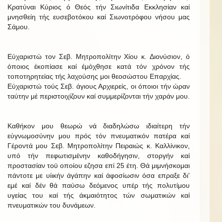
Κρατύναι Κύριος ό Θεός τήν Σιωνίτιδα Εκκλησίαν καί
μνησθείη τής ευσεβοτόκου καί Σιωνοτρόφου νήσου μας
Σάμου.
Εύχαριστώ τον Σεβ. Μητροπολίτην Χίου κ. Διονύσιον, ό
όποιος έκοπίασε καί έμόχθησε κατά τόν χρόνον τής
τοποτηρητείας τής λαχούσης μοι θεοσώστου Επαρχίας.
Εύχαριστώ τούς Σεβ. άγιους Αρχιερείς, οι όποιοι τήν ώραν
ταύτην μέ περιστοιχίζουν καί συμμερίζονται τήν χαράν μου.
Καθήκον μου θεωρώ νά διαδηλώσω ιδιαίτερη τήν
εύγνωμοσύνην μου πρός τόν πνευματικόν πατέρα καί
Γέροντά μου Σεβ. Μητροπολίτην Πειραιώς κ. Καλλίνικον,
υπό τήν πεφωτισμένην καθοδήγησιν, στοργήν καί
προστασίαν τοϋ οποίου εζησα επί 25 έτη. Θά μιμνήσκομαι
πάντοτε με υίικήν άγάπην καί άφοσίωσιν όσα επραξε δι'
εμέ καί δέν θά παύσω δεόμενος υπέρ τής πολυτίμου
υγείας του καί τής άκμαιότητος τών σωματικών καί
πνευματικών του δυνάμεων.