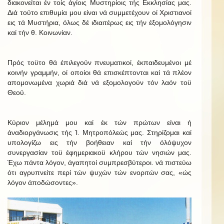
διακονείται έν τοίς άγίοις Μυστηρίοις τής Εκκλησίας μας.
Διά τοϋτο επιθυμία μου είναι νά συμμετέχουν οί Χριστιανοί
εις τά Μυστήρια, όλως δέ ιδιαιτέρως εις τήν έξομολόγησιν
καί τήν θ. Κοινωνίαν.
Πρός τοϋτο θά έπιλεγοϋν πνευματικοί, έκπαιδευμένοι μέ
κοινήν γραμμήν, οί οποίοι θά επισκέπτονται καί τά πλέον
απομονωμένα χωριά διά νά εξομολογούν τόν λαόν τοϋ
Θεοϋ.
Κύριον μέλημά μου καί έκ τών πρώτων είναι ή
άναδιοργάνωσις τής Ί. Μητροπόλεώς μας. Στηρίζομαι καί
υπολογίζω εις τήν βοήθειαν καί τήν όλόψυχον
συνεργασίαν τοϋ έφημεριακοϋ κλήρου τών νησιών μας.
Έχω πάντα λόγον, άγαπητοί συμπρεσβύτεροι. νά πιστεύω
ότι αγρυπνείτε περί τών ψυχών τών ενοριτών σας, «ώς
λόγον άποδώσοντες».