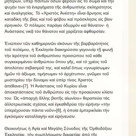
μητέρων, ὑπέρ πάντων ὅσων φέρουν εἰς τό σῶμα καί τήν
ψυχήν των τά ἐνεργήματα τῆς ἀνθρωπίνης σκληρότητος
καί ἀναλγησίας. Τό «Χριστὸς Ἀνέστη» εἶναι ἄρνησις καί
καταδίκη τῆς βίας καί τοῦ φόβου καί πρόσκλησις εἰς βίον
εἰρηνικόν. Ὁ πόλεμος παράγει ὀδυρμόν καί θάνατον· ἡ
Ἀνάστασις νικᾷ τόν θάνατον καί χαρίζεται ἀφθαρσίαν.
Ἐνώπιον τῶν καθημερινῶν εἰκόνων τῆς βαρβαρότητος
τοῦ πολέμου, ἡ Ἐκκλησία διακηρύσσει γεγονυίᾳ τῇ φωνῇ
τήν ἱερότητα τοῦ ἀνθρωπίνου προσώπου τοῦ κάθε
συγκεκριμένου ἀνθρώπου ὅπου γῆς, καί τό χρέος τοῦ
ἀπολύτου σεβασμοῦ της, καί καλεῖ ὅπως «γνωρίσωμεν
ἡμῶν τὸ ἀξίωμα, τιμήσωμεν τὸ ἀρχέτυπον, γνῶμεν τοῦ
μυστηρίου τὴν δύναμιν καὶ ὑπὲρ τίνος Χριστὸς
ἀπέθανε»[7]. Ἡ Ἀνάστασις τοῦ Κυρίου εἶναι
ἀποκατάστασις τοῦ ἀνθρώπου εἰς τήν προαιώνιον κλίσιν
του. Ὡς «ἀπαρχὴ ἄλλης βιοτῆς αἰωνίου» θεραπεύει τάς
ἀλλοτριωτικάς σχέσεις καί ἐγκαθιδρύει τήν εἰρήνην «τὴν
ὑπερέχουσαν πάντα νοῦν»[8], ἡ ὁποία ἐμπερικλείει τήν
ἐγκόσμιον καταλλαγήν καί εἰρήνευσιν.
Θεοκινήτως ἡ Ἁγία καί Μεγάλη Σύνοδος τῆς Ὀρθοδόξου
Ἐκκλησίας, τήν συμπλήρωσιν δεκαετίας ἀπό τῆς