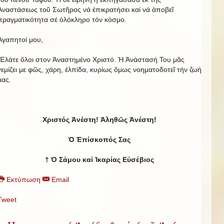
Ἀναστάσεως τοῦ Σωτῆρος νά ἐπικρατήσει καί νά ἀποβεῖ
πραγματικότητα σέ ὁλόκληρο τόν κόσμο.
Ἀγαπητοί μου,
Ἐλάτε ὅλοι στον Ἀναστημένο Χριστό. Ἡ Ἀνάστασή Του μᾶς
γεμίζει με φῶς, χάρη, ἐλπίδα, κυρίως ὅμως νοηματοδοτεῖ τήν ζωή
μας.
Χριστός Ἀνέστη! Ἀληθῶς Ἀνέστη!
Ὁ Ἐπίσκοπός Σας
† Ὁ Σάμου καί Ἰκαρίας Εὐσέβιος
Εκτύπωση
Email
Tweet