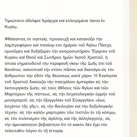
Τιμιώτατοι ἀδελφοί Ἱεράρχαι καί εὐλογημένα τέκνα ἐν
Κυρίῳ,
Φθάσαντες ἐν νηστείᾳ, προσευχῇ καί κατανύξει τήν
λαμπροφόρον καί πανέορ-τον ἡμέραν τοῦ Ἁγίου Πάσχα,
ὑμνοῦμεν καί δοξάζομεν τήν κοσμοσωτήριον Ἔγερσιν τοῦ
Κυρίου καί Θεοῦ καί Σωτῆρος ἡμῶν Ἰησοῦ Χριστοῦ, ἡ
ὁποία σηματοδοτεῖ τήν περιφανῆ νίκην τῆς ζωῆς ἐπί τοῦ
θανάτου, καινοποιεῖ τήν κτίσιν πᾶσαν καί διανοίγει εἰς τόν
ἄνθρωπον τήν ὁδόν τῆς θεώσεως κατά χάριν. Ἡ Ἐκκλησία
τοῦ Χριστοῦ διασώζει τήν πασχάλιον ἐμπειρίαν εἰς τήν
λειτουργικήν ζωήν, εἰς τούς ἄθλους τῶν Ἁγίων καί τῶν
Μαρτύρων τῆς πίστεως, εἰς τήν ἐσχατολογικήν ὁρμήν τοῦ
μοναχισμοῦ, εἰς τήν ἐξαγγελίαν τοῦ Εὐαγγελίου «ἕως
ἐσχάτου τῆς γῆς», εἰς τήν θεολογίαν καί τήν δοξολογικήν
τέχνην, εἰς τήν καλήν μαρτυρίαν τῶν πιστῶν ἐν τῷ κόσμῳ,
εἰς τόν πολιτισμόν τῆς ἀγάπης καί τῆς ἀλληλεγγύης, εἰς
τήν ἀμετακίνητον βεβαιότητα ὅτι τό κακόν δέν ἔχει τόν
τελευταῖον λόγον ἐν τῇ ἱστορίᾳ.