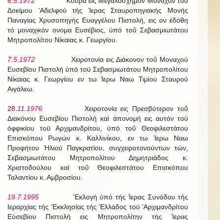
6.5.1972
Κουρά εις Μεγαλόσχημον Μοναχόν τοϋ
Δοκίμου ’Αδελφού τής Ίερας Σταυροπηγιακής Μονής
Παναγίας Χρυσοπηγής Ευαγγέλου Πιστολή, εις ον έδόθη
τό μοναχικόν ονομα Ευσέβιος, ύπό τοΰ Σεβασμιωτάτου
Μητροπολίτου Νίκαιας κ. Γεωργίου.
7.5.1972
Χειροτονία εις Διάκονον τοΰ Μοναχού
Ευσεβίου Πιστολή ύπό τοϋ Σεβασμιωτάτου Μητροπολίτου
Νίκαιας κ. Γεωργίου εν τω Ίερω Ναω Τιμίου Σταυρού
Αιγάλεω.
28.
11.1976
Χειροτονία εις Πρεσβύτερον τοΰ
Διακόνου Ευσεβίου Πιστολή καί άπονομή εις αυτόν τοϋ
όφφικίου τοϋ Αρχιμανδρίτου, ύπό τοΰ Θεοφιλεστάτου
Επισκόπου Ρωγών κ. Καλλινίκου, εν τω Ίερω Ναω
Προφήτου Ήλιού Παγκρατίου, συγχειροτονούντων τών,
Σεβασμιωτάτου Μητροπολίτου Δημητριάδος κ.
Χριστοδούλου καί τοΰ Θεοφιλεστάτου Επισκόπου
Ταλαντίου κ. Αμβροσίου.
19.7.1995
'Εκλογή ύπό τής Ίερας Συνόδου τής
Ιεραρχίας τής ’Εκκλησίας τής 'Ελλάδος τοϋ ’Αρχιμανδρίτου
Εύσεβίου Πιστολή εις Μητροπολίτην τής Ίερας