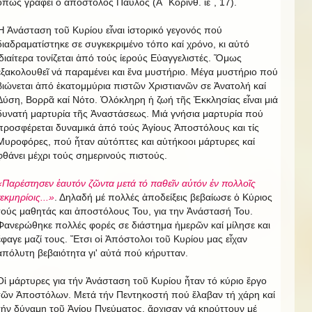
ὅπως γράφει ὁ ἀπόστολος Παύλος (Α΄ Κορινθ. ιε΄, 17).
Ἡ Ἀνάσταση τοῦ Κυρίου εἶναι ἱστορικό γεγονός πού
διαδραματίστηκε σε συγκεκριμένο τόπο καί χρόνο, κι αὐτό
ἰδιαίτερα τονίζεται ἀπό τούς ίερούς Εὐαγγελιστές. Ὅμως
ἐξακολουθεῖ νά παραμένει και ἕνα μυστήριο. Μέγα μυστήριο πού
βιώνεται ἀπό ἑκατομμύρια πιστῶν Χριστιανῶν σε Ἀνατολή καί
Δύση, Βορρᾶ καί Νότο. Ὁλόκληρη ἡ ζωή τῆς Ἐκκλησίας εἶναι μιά
δυνατή μαρτυρία τῆς Ἀναστάσεως. Μιά γνήσια μαρτυρία πού
προσφέρεται δυναμικά ἀπό τούς Ἁγίους Ἀποστόλους και τίς
Μυροφόρες, πού ἦταν αὐτόπτες και αὐτήκοοι μάρτυρες καί
φθάνει μέχρι τούς σημερινούς πιστούς.
«Παρέστησεν ἑαυτόν ζῶντα μετά τό παθεῖν αὐτόν ἐν πολλοῖς
τεκμηρίοις...»
. Δηλαδή μέ πολλές ἀποδείξεις βεβαίωσε ὁ Κύριος
τούς μαθητάς και ἀποστόλους Του, για την Ἀνάστασή Του.
Φανερώθηκε πολλές φορές σε διάστημα ἡμερῶν καί μίλησε και
ἔφαγε μαζί τους. Ἔτσι οἱ Ἀπόστολοι τοῦ Κυρίου μας εἶχαν
ἀπόλυτη βεβαιότητα γι' αὐτά πού κήρυτταν.
Οἱ μάρτυρες για τήν Ἀνάσταση τοῦ Κυρίου ἦταν τό κύριο ἔργο
τῶν Ἀποστόλων. Μετά τήν Πεντηκοστή πού ἔλαβαν τή χάρη καί
τήν δύναμη τοῦ Ἁγίου Πνεύματος, ἄρχισαν νά κηρύττουν μέ