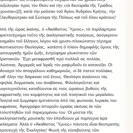
δοξολογίαν πρὸς τὸν Θεὸν καὶ τὴν «τὰ δευτερεῖα τῆς Τριάδος
ἔχουσαν»[2], κατὰ τὴν μοῦσαν τοῦ Ἁγίου Ἀνδρέου Κρήτης, τὴν
Ἐλευθερώτριαν καὶ Σώτειρα τῆς Πόλεως καὶ τοῦ ὅλου κράτους!
Ἀπὸ τῆς ὥρας ἐκείνης, ὁ «Ἀκάθιστος Ὕμνος», τὸ περίλαμπρον
ἀριστοτέχνημα τοῦτο τῆς ἐκκλησιαστικῆς ποιήσεως, ἀσύγκριτον
μνημεῖον τοῦ ἕλληνος λόγου καὶ χρυσο-πλοκώτατον τέχνημα
θεοπνεύστου Θεολογίας, κατέστη ὁ πλέον δημοφιλὴς ὕμνος τῆς
λειτουργικῆς ἡμῶν ζωῆς, ἐντρύφημα γλυκύτατον τῶν
Χριστιανῶν. Ἔχει μεταφρασθῆ πρὸ πολλοῦ εἰς πολλὰς
γλώσσας. Ἀρχιερεῖς καὶ Ἱερεῖς τὸν ραψῳδοῦν ἐν κατανύξει. Οἱ
Μοναχοὶ τὸν ἀπαγγέλουν καθημερινῶς, οἱ δὲ πιστοὶ πολλάκις
καθ’ ὅλην τὴν διάρκειαν τοῦ ἔτους. Θεολόγοι ἀναλύουν τὰς
ὑψηλὰς δογματικάς του ἀναβάσεις. Φιλολογοῦντες καὶ
λογοτεχνοῦντες καταδύονται εἰς τοὺς ὡραίους βυθοὺς τῆς
ἐκφραστικῆς του κομψότητος καὶ τοῦ ποιητικοῦ του μεγαλείου.
Ποιηταὶ καὶ ζωγράφοι ἐμπνέονται ἀπὸ τὰς φωτεινὰς λυρικάς του
ἐκφράσεις. Ἁγιογράφοι ἱστοροῦν ὡραίας εἰκόνας ἐκ τῶν
πολυπληθῶν τοῦ περιεχομένου του. Οἱ μύσται τῆς
ἐκκλησιαστικῆς μουσικῆς τὸν ἐπενδύουν μὲ περίτεχνα ἱερὰ
μελίσματα. Ἀλλὰ ὁ «Ἀκάθιστος Ὕμνος» πάντοτε εἶναι θεοπρεπὴς
προσευχὴ τῆς Ἐκκλησίας! Φωνὴ τῆς εὐσεβούσης τῶν