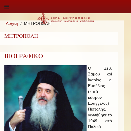
Αρχική
ΜΗΤΡΟΠΟΛΗ
ΜΗΤΡΟΠΟΛΗ
ΒΙΟΓΡΑΦΙΚΟ
Ό Σεβ.
Σάμου καί
Ικαρίας κ.
Ευσέβιος
(κατά
κόσμον
Ευάγγελος)
Πιστολής,
γεννήθηκε τό
1949 στό
Παλαιό