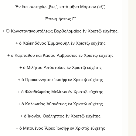
Ἐν ἔτει σωτηρίῳ ,βκς´, κατὰ μῆνα Μάρτιον (κζ´)
Ἐπινεμήσεως Γ´
+ Ὁ Κωνσταντινουπόλεως Βαρθολομαῖος ἐν Χριστῷ εὐχέτης.
+ ὁ Χαλκηδόνος Ἐμμανουὴλ ἐν Χριστῷ εὐχέτης
+ ὁ Καρπάθου καὶ Κάσου Ἀμβρόσιος ἐν Χριστῷ εὐχέτης
+ ὁ Μιλήτου Ἀπόστολος ἐν Χριστῷ εὐχέτης
+ ὁ Προικοννήσου Ἰωσὴφ ἐν Χριστῷ εὐχέτης
+ ὁ Φιλαδελφείας Μελίτων ἐν Χριστῷ εὐχέτης
+ ὁ Κολωνείας Ἀθανάσιος ἐν Χριστῷ εὐχέτης
+ ὁ Ἰκονίου Θεόληπτος ἐν Χριστῷ εὐχέτης
+ ὁ Μπουένος Ἄϊρες Ἰωσὴφ ἐν Χριστῷ εὐχέτης