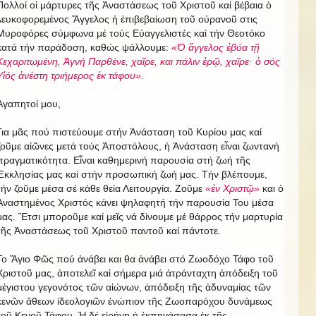
Πολλοί οἱ μάρτυρες τῆς Ἀναστάσεως τοῦ Χριστοῦ καί βέβαια ὁ
λευκοφορεμένος Ἄγγελος ἡ ἐπιβεβαίωση τοῦ οὐρανοῦ στις
Μυροφόρες σύμφωνα μέ τούς Εὐαγγελιστές καί τήν Θεοτόκο
κατά τήν παράδοση, καθώς ψάλλουμε:
«Ὁ ἄγγελος ἐβόα τῇ
Κεχαριτωμένη, Ἁγνή Παρθένε, χαῖρε, και πάλιν ἐρῷ, χαῖρε· ὁ σός
Υἱός ἀνέστη τριήμερος ἐκ τάφου».
Ἀγαπητοί μου,
Για μᾶς πού πιστεύουμε στήν Ἀνάσταση τοῦ Κυρίου μας καί
ζοῦμε αἰῶνες μετά τούς Ἀποστόλους, ἡ Ἀνάσταση εἶναι ζωντανή
πραγματικότητα. Εἶναι καθημερινή παρουσία στή ζωή τῆς
Ἐκκλησίας μας καί στήν προσωπική ζωή μας. Τήν βλέπουμε,
τήν ζοῦμε μέσα σέ κάθε θεία Λειτουργία. Ζοῦμε
«ἐν Χριστῷ»
και ὁ
Ἀναστημένος Χριστός κάνει ψηλαφητή τήν παρουσία Του μέσα
μας. Ἔτσι μποροῦμε καί μεῖς νά δίνουμε μέ θάρρος τήν μαρτυρία
τῆς Ἀναστάσεως τοῦ Χριστοῦ παντοῦ καί πάντοτε.
Το Ἅγιο Φῶς πού ἀνάβει και θα ἀνάβει στό Ζωοδόχο Τάφο τοῦ
Χριστοῦ μας, ἀποτελεῖ καί σήμερα μιά ἀτράνταχτη ἀπόδειξη τοῦ
μέγιστου γεγονότος τῶν αἰώνων, ἀπόδειξη τῆς ἀδυναμίας τῶν
κενῶν ἄθεων ἰδεολογιῶν ἐνώπιον τῆς Ζωοπαρόχου δυνάμεως
τοῦ Κενοῦ Τάφου. Ἡ δέ εἰρήνη ἡ ἐκπηγάσασα ἐκ τῆς