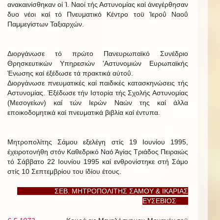
ανακαινίσθηκαν οί Ί. Ναοί τής Αστυνομίας καί άνεγέρθησαν
δυο νέοι καί τό Πνευματικό Κέντρο τοϋ Ίεροΰ Ναοΰ
Παμμεγίστων Ταξιαρχών.
Διοργάνωσε τό πρώτο Πανευρωπαϊκό Συνέδριο
Θρησκευτικών Υπηρεσιών 'Αστυνομιών Ευρωπαϊκής
Ένωσης καί έξέδωσε τά πρακτικά αύτοΰ.
Διοργάνωσε πνευματικές καί παιδικές κατασκηνώσεις τής
Αστυνομίας. Έξέδωσε τήν Ιστορία τής Σχολής Αστυνομίας
(Μεσογείων) καί τών Ιερών Ναών της καί άλλα
εποικοδομητικά καί πνευματικά βιβλία καί έντυπα.
Μητροπολίτης Σάμου εξελέγη στίς 19 Ιουνίου 1995,
έχειροτονήθη στόν Καθεδρικό Ναό Άγίας Τριάδος Πειραιώς
τό Σάββατο 22 Ιουνίου 1995 καί ενθρονίστηκε στή Σάμο
στίς 10 Σεπτεμβρίου του ίδίου έτους.
ΣΕΒ. ΜΗΤΡΟΠΟΛΙΤΗΣ ΣΑΜΟΥ & ΙΚΑΡΙΑΣ
ΕΥΣΕΒΙΟΣ