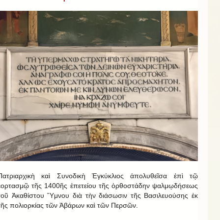
Πατριαρχικὴ καὶ Συνοδικὴ Ἐγκύκλιος ἀπολυθεῖσα ἐπὶ τῷ
ἑορτασμῷ τῆς 1400ῆς ἐπετείου τῆς ὀρθοστάδην ψαλμῳδήσεως
τοῦ Ἀκαθίστου Ὕμνου διὰ τὴν διάσωσιν τῆς Βασιλευούσης ἐκ
τῆς πολιορκίας τῶν Ἀβάρων καὶ τῶν Περσῶν.