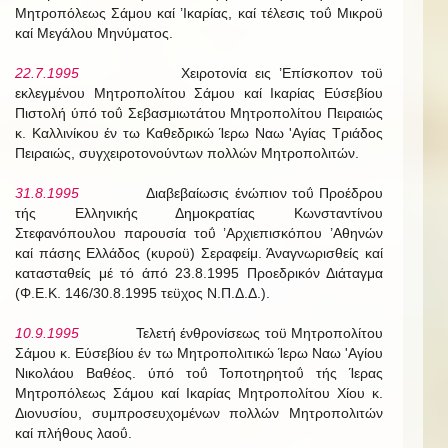
Μητροπόλεως Σάμου καί ’Ικαρίας, καί τέλεσις τοΰ Μικροϋ
καί Μεγάλου Μηνύματος.
22.7.1995
Χειροτονία εις ’Επίσκοπον τοϋ
εκλεγμένου Μητροπολίτου Σάμου καί Ικαρίας Εύσεβίου
Πιστολή ύπό τοΰ Σεβασμιωτάτου Μητροπολίτου Πειραιώς
κ. Καλλινίκου έν τω Καθεδρικώ Ίερω Ναω 'Αγίας Τριάδος
Πειραιώς, συγχειροτονούντων πολλών Μητροπολιτών.
31.8.1995
Διαβεβαίωσις ένώπιον τοΰ Προέδρου
τής Ελληνικής Δημοκρατίας Κωνσταντίνου
Στεφανόπουλου παρουσία τοΰ ’Αρχιεπισκόπου ’Αθηνών
καί πάσης Ελλάδος (κυροϋ) Σεραφείμ. Άναγνωρισθείς καί
κατασταθείς μέ τό άπό 23.8.1995 Προεδρικόν Διάταγμα
(Φ.Ε.Κ. 146/30.8.1995 τεϋχος Ν.Π.Δ.Δ.).
10.9.1995
Τελετή ένθρονίσεως τοϋ Μητροπολίτου
Σάμου κ. Εύσεβίου έν τω Μητροπολιτικώ Ίερω Ναω 'Αγίου
Νικολάου Βαθέος. ύπό τοΰ Τοποτηρητοΰ τής Ίερας
Μητροπόλεως Σάμου καί Ικαρίας Μητροπολίτου Χίου κ.
Διονυσίου, συμπροσευχομένων πολλών Μητροπολιτών
καί πλήθους λαοΰ.