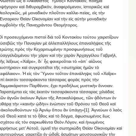
γνωστὸν ὡς ὁ «Ἀκάθιστος Ὕμνος» Κοντάκιον, ποίημα
ὑψήγορον καὶ διθυραμβικόν, ἀναφερόμενον, ἱστορικῶς καὶ
θεολογικῶς, μὲ μοναδικὸν πλοῦτον καλλιε-πείας, εἰς τὴν
Ἔνσαρκον Θείαν Οἰκονομίαν καὶ τὴν εἰς αὐτὴν μοναδικὴν
συμβολὴν τῆς Παναχράντου Θεομήτορος.
Οἱ προσευχόμενοι πιστοὶ διὰ τοῦ Κοντακίου τούτου χαιρετίζουν
εὐσεβῶς τὴν Παναγίαν μὲ ἀλλεπαλλήλους ἐπαναλήψεις τῆς
πρώτης πρὸς τὴν Κεχαριτωμένην προσφωνήσεως τοῦ
εὐαγγελιζομένου τὴν χάριν καὶ τὴν χαρὰν Ἀρχαγγέλου Γαβριήλ,
τῆς λέξεως «Χαῖρε», δι᾽ ἧς φανεροῦται τὸ «ἀπ᾽ αἰῶνος
μυστήριον» καὶ συγκροτεῖται τῆς «σωτηρίας ἡμῶν τὸ
κεφάλαιον». Ἡ εἰς τὸν Ὕμνον τοῦτον ἐπανάληψις τοῦ «Χαῖρε»
ἐπὶ ἑκατὸν τεσσαράκοντα τέσσαρας φορὰς πρὸς τὴν
Παμμακάριστον Παρθένον, ἔχει προδήλως μυστικὴν ἔννοιαν.
Παραπέμπει εἰς τὰς ἑκατὸν τεσσαράκοντα τέσσαρας χιλιάδας
τῶν ἁγνῶν ἐκείνων Ἁγίων τῆς Ἀποκαλύψεως, τῶν ᾀδόντων ἐν
κιθάρᾳ τὴν «καινὴν ᾠδὴν» ἐνώπιον τοῦ Θρόνου τοῦ Θεοῦ καὶ
«ἀκολουθούντων τῷ Ἀρνίῳ ὅπου ἂν ὑπάγῃ»[1]. Ἁγνεύων ὁ λαὸς
τοῦ Θεοῦ κατά τε τὸ ἦθος καὶ τὸ δόγμα, ἀφωσιωμένος ἕως
ἐσχάτου εἰς τὸν σαρκωθέντα Θεὸν Λόγον, καὶ ἡνωμένος
ἀρρήκτως μετ’ Αὐτοῦ, ὑμνεῖ τὴν σωτηριώδη Θείαν Οἰκονομίαν καὶ
ταυτοχρόνως χαιρετίζει ἐν ᾠδαῖς ᾀσμάτων μουσουργικῶν τὴν