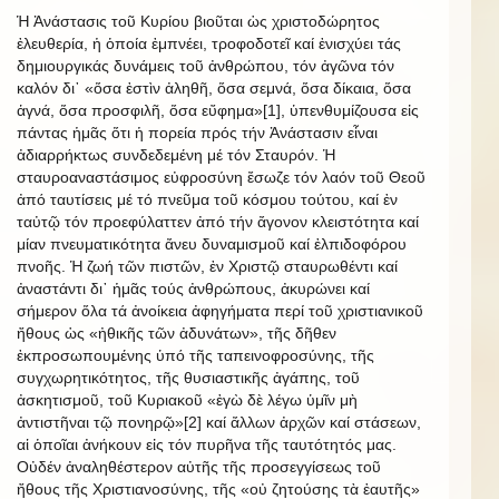
Ἡ Ἀνάστασις τοῦ Κυρίου βιοῦται ὡς χριστοδώρητος
ἐλευθερία, ἡ ὁποία ἐμπνέει, τροφοδοτεῖ καί ἐνισχύει τάς
δημιουργικάς δυνάμεις τοῦ ἀνθρώπου, τόν ἀγῶνα τόν
καλόν δι᾿ «ὅσα ἐστὶν ἀληθῆ, ὅσα σεμνά, ὅσα δίκαια, ὅσα
ἁγνά, ὅσα προσφιλῆ, ὅσα εὔφημα»[1], ὑπενθυμίζουσα εἰς
πάντας ἡμᾶς ὅτι ἡ πορεία πρός τήν Ἀνάστασιν εἶναι
ἀδιαρρήκτως συνδεδεμένη μέ τόν Σταυρόν. Ἡ
σταυροαναστάσιμος εὐφροσύνη ἔσωζε τόν λαόν τοῦ Θεοῦ
ἀπό ταυτίσεις μέ τό πνεῦμα τοῦ κόσμου τούτου, καί ἐν
ταὐτῷ τόν προεφύλαττεν ἀπό τήν ἄγονον κλειστότητα καί
μίαν πνευματικότητα ἄνευ δυναμισμοῦ καί ἐλπιδοφόρου
πνοῆς. Ἡ ζωή τῶν πιστῶν, ἐν Χριστῷ σταυρωθέντι καί
ἀναστάντι δι᾿ ἡμᾶς τούς ἀνθρώπους, ἀκυρώνει καί
σήμερον ὅλα τά ἀνοίκεια ἀφηγήματα περί τοῦ χριστιανικοῦ
ἤθους ὡς «ἠθικῆς τῶν ἀδυνάτων», τῆς δῆθεν
ἐκπροσωπουμένης ὑπό τῆς ταπεινοφροσύνης, τῆς
συγχωρητικότητος, τῆς θυσιαστικῆς ἀγάπης, τοῦ
ἀσκητισμοῦ, τοῦ Κυριακοῦ «ἐγὼ δὲ λέγω ὑμῖν μὴ
ἀντιστῆναι τῷ πονηρῷ»[2] καί ἄλλων ἀρχῶν καί στάσεων,
αἱ ὁποῖαι ἀνήκουν εἰς τόν πυρῆνα τῆς ταυτότητός μας.
Οὐδέν ἀναληθέστερον αὐτῆς τῆς προσεγγίσεως τοῦ
ἤθους τῆς Χριστιανοσύνης, τῆς «οὐ ζητούσης τὰ ἑαυτῆς»