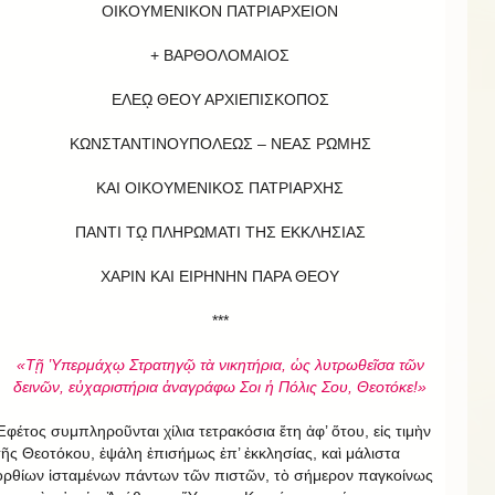
ΟΙΚΟΥΜΕΝΙΚΟΝ ΠΑΤΡΙΑΡΧΕΙΟΝ
+ ΒΑΡΘΟΛΟΜΑΙΟΣ
ΕΛΕῼ ΘΕΟΥ ΑΡΧΙΕΠΙΣΚΟΠΟΣ
ΚΩΝΣΤΑΝΤΙΝΟΥΠΟΛΕΩΣ – ΝΕΑΣ ΡΩΜΗΣ
ΚΑΙ ΟΙΚΟΥΜΕΝΙΚΟΣ ΠΑΤΡΙΑΡΧΗΣ
ΠΑΝΤΙ Τῼ ΠΛΗΡΩΜΑΤΙ ΤΗΣ ΕΚΚΛΗΣΙΑΣ
ΧΑΡΙΝ ΚΑΙ ΕΙΡΗΝΗΝ ΠΑΡΑ ΘΕΟΥ
***
«Τῇ Ὑπερμάχῳ Στρατηγῷ τὰ νικητήρια, ὡς λυτρωθεῖσα τῶν
δεινῶν, εὐχαριστήρια ἀναγράφω Σοι ἡ Πόλις Σου, Θεοτόκε!»
Ἐφέτος συμπληροῦνται χίλια τετρακόσια ἔτη ἀφ’ ὅτου, εἰς τιμὴν
τῆς Θεοτόκου, ἐψάλη ἐπισήμως ἐπ’ ἐκκλησίας, καὶ μάλιστα
ὀρθίων ἱσταμένων πάντων τῶν πιστῶν, τὸ σήμερον παγκοίνως