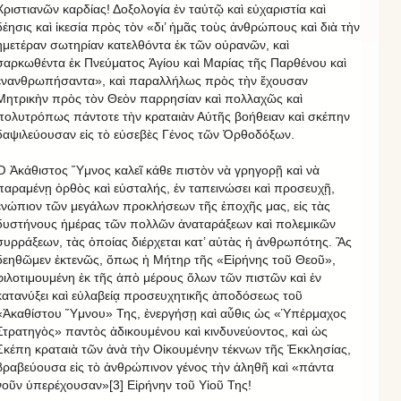
Χριστιανῶν καρδίας! Δοξολογία ἐν ταὐτῷ καὶ εὐχαριστία καὶ
δέησις καὶ ἱκεσία πρὸς τὸν «δι’ ἡμᾶς τοὺς ἀνθρώπους καὶ διὰ τὴν
ἡμετέραν σωτηρίαν κατελθόντα ἐκ τῶν οὐρανῶν, καὶ
σαρκωθέντα ἐκ Πνεύματος Ἁγίου καὶ Μαρίας τῆς Παρθένου καὶ
ἐνανθρωπήσαντα», καὶ παραλλήλως πρὸς τὴν ἔχουσαν
Μητρικὴν πρὸς τὸν Θεὸν παρρησίαν καὶ πολλαχῶς καὶ
πολυτρόπως πάντοτε τὴν κραταιὰν Αὐτῆς βοήθειαν καὶ σκέπην
δαψιλεύουσαν εἰς τὸ εὐσεβὲς Γένος τῶν Ὀρθοδόξων.
Ὁ Ἀκάθιστος Ὕμνος καλεῖ κάθε πιστὸν νὰ γρηγορῇ καὶ νὰ
παραμένῃ ὀρθὸς καὶ εὐσταλής, ἐν ταπεινώσει καὶ προσευχῇ,
ἐνώπιον τῶν μεγάλων προκλήσεων τῆς ἐποχῆς μας, εἰς τὰς
δυστήνους ἡμέρας τῶν πολλῶν ἀναταράξεων καὶ πολεμικῶν
συρράξεων, τὰς ὁποίας διέρχεται κατ’ αὐτὰς ἡ ἀνθρωπότης. Ἂς
δεηθῶμεν ἐκτενῶς, ὅπως ἡ Μήτηρ τῆς «Εἰρήνης τοῦ Θεοῦ»,
φιλοτιμουμένη ἐκ τῆς ἀπὸ μέρους ὅλων τῶν πιστῶν καὶ ἐν
κατανύξει καὶ εὐλαβείᾳ προσευχητικῆς ἀποδόσεως τοῦ
«Ἀκαθίστου Ὕμνου» Της, ἐνεργήσῃ καὶ αὖθις ὡς «Ὑπέρμαχος
Στρατηγὸς» παντὸς ἀδικουμένου καὶ κινδυνεύοντος, καὶ ὡς
Σκέπη κραταιὰ τῶν ἀνὰ τὴν Οἰκουμένην τέκνων τῆς Ἐκκλησίας,
βραβεύουσα εἰς τὸ ἀνθρώπινον γένος τὴν ἀληθῆ καὶ «πάντα
νοῦν ὑπερέχουσαν»[3] Εἰρήνην τοῦ Υἱοῦ Της!