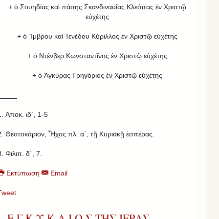
+ ὁ Σουηδίας καὶ πάσης Σκανδιναυΐας Κλεόπας ἐν Χριστῷ
εὐχέτης
+ ὁ Ἴμβρου καὶ Τενέδου Κύριλλος ἐν Χριστῷ εὐχέτης
+ ὁ Ντένβερ Κωνσταντῖνος ἐν Χριστῷ εὐχέτης
+ ὁ Ἀγκύρας Γρηγόριος ἐν Χριστῷ εὐχέτης
_____
1. Ἀποκ. ιδ´, 1-5
2. Θεοτοκάριον, Ἦχος πλ. α΄, τῇ Κυριακῇ ἑσπέρας.
3. Φιλιπ. δ΄, 7.
Εκτύπωση
Email
Tweet
Ε Γ Κ Υ Κ Λ Ι Ο Σ ΤΗΣ ΙΕΡΑΣ