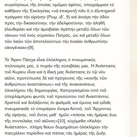
συγκλήσεως τῆς ὁποίας τιμῶμεν ἐφέτος, ὑπεγράμμισε τό
καθῆκον τῆς Ἐκκλησίας «νά ἐπικροτῇ πᾶν ὅ,τι ἐξυπηρετεῖ
πράγματι τήν εἰρήνην (Ρωμ. ιδ’, 9) καί ἀνοίγει τήν ὁδόν
πρός τήν δικαιοσύνην, τήν ἀδελφοσύνην, τήν ἀληθῆ
ἐλευθερίαν καί τήν ἀμοιβαίαν ἀγάπην μεταξύ ὅλων τῶν
τέκνων τοῦ ἑνός οὐρανίου Πατρός, ὡς καί μεταξύ ὅλων
τῶν λαῶν τῶν ἀποτελούντων τήν ἑνιαίαν ἀνθρωπίνην
οἰκογένειαν»[9].
Τό Ἅγιον Πάσχα εἶναι ὁλόκληρος ὁ πνευματικός
πολιτισμός μας, ὁ πυρήν τῆς εὐσεβείας μας. Ἡ Ἀνάστασις
τοῦ Κυρίου εἶναι καί ἡ ἰδική μας Ἀνάστασις ἐν τῷ νῦν
αἰῶνι, προτύπωσις δέ καί πρόγευσις τῆς «κοινῆς τῶν
ἀνθρώπων ἀναστάσεως» καί τῆς ἀνακαινίσεως
ὁλοκλήρου τῆς δημιουργίας. Κατηυγασμένοι ὑπό τοῦ
ὑπερλάμπρου φωτός τοῦ προσώπου τοῦ Ἀναστάντος
Χριστοῦ καί δοξάζοντες ἐν ψαλμοῖς καί ὕμνοις καί ᾠδαῖς
πνευματικαῖς τό ὑπεράγιον ὄνομα Αὐτοῦ, τοῦ Ἄρχοντος
τῆς εἰρήνης, τοῦ ὄντος μεθ᾿ ἡμῶν «πάσας τὰς ἡμέρας ἕως
τῆς συντελείας τοῦ αἰῶνος»[10], εὐχόμεθα «Καλήν
Ἀνάστασιν», πλήρη θείων δωρημάτων ὁλόκληρον τήν
πασχάλιον περίοδον καί πάσας τάς ἡμέρας τῆς ζωῆς