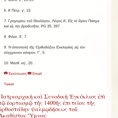
6. Α’ Πέτρ. γ’, 15.
7. Γρηγορίου τοῦ Θεολόγου, Λόγος Α’,
Εἰς τὸ ἅγιον Πάσχα
καὶ εἰς τὴν βραδυτῆτα
, PG 35, 397.
8. Φιλιπ. δ’, 7.
9.
Ἡ ἀποστολή τῆς Ὀρθοδόξου Ἐκκλησίας εἰς τόν
σύγχρονον κόσμον
, Γ’, 5.
10. Ματθ. κη’, 20.
Εκτύπωση
Email
Tweet
Πατριαρχικὴ καὶ Συνοδικὴ Ἐγκύκλιος ἐπὶ
τῷ ἑορτασμῷ τῆς 1400ῆς ἐπετείου τῆς
ὀρθοστάδην ψαλμῳδήσεως τοῦ
Ἀκαθίστου Ὕμνου