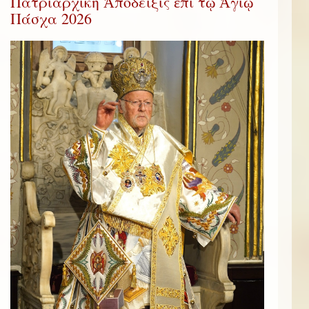
Πατριαρχική Ἀπόδειξις ἐπί τῷ Ἁγίῳ
Πάσχα 2026