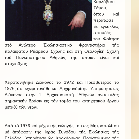
Καρλόβασι
Σάμου,
όπου καί
περάτωσε
τίς εγκύκλιες
σπουδές
του. Φοίτησε
στό Ανώτερο 'Εκκλησιαστικό Φροντιστήριο τής
παλαιφάτου Ριζαρείου Σχολής καί στή Θεολογΐκή Σχολή
τοϋ Πανεπιστημίου Αθηνών, της όποιας είναι καί
πτυχιοΰχος.
Χειροτονήθηκε Διάκονος τό 1972 καί Πρεσβύτερος τό
1976, ότε εχειροτονήθη καί 'Αρχιμανδρίτης. Υπηρέτησε ώς
Διάκονος στήν Ί. 'Αρχιεπισκοπή 'Αθηνών άναπτύξας
σημαντικήν δράσιν εις τόν τομέα του κατηχητικού έργου
μεταξύ τών νέων.
Άπό τό 1976 καί μέχρι τής εκλογής του ώς Μητροπολίτου
μέ άπόφασιν τής Ίεράς Συνόδου τής Εκκλησίας τής
Ελλάδος, ύπηρέτησε ώς Ιεροκήρυκας, Προϊστάμενος τής