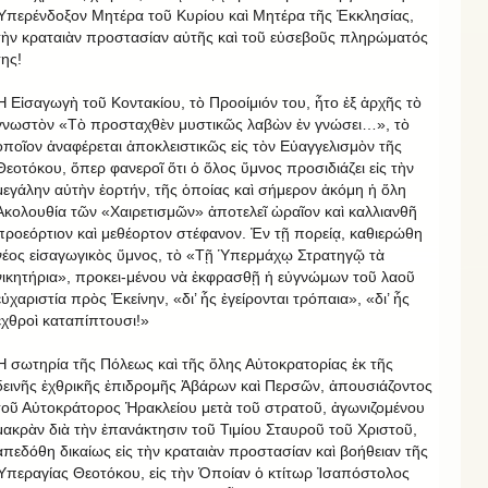
Ὑπερένδοξον Μητέρα τοῦ Κυρίου καὶ Μητέρα τῆς Ἐκκλησίας,
τὴν κραταιὰν προστασίαν αὐτῆς καὶ τοῦ εὐσεβοῦς πληρώματός
της!
Ἡ Εἰσαγωγὴ τοῦ Κοντακίου, τὸ Προοίμιόν του, ἦτο ἐξ ἀρχῆς τὸ
γνωστὸν «Τὸ προσταχθὲν μυστικῶς λαβὼν ἐν γνώσει…», τὸ
ὁποῖον ἀναφέρεται ἀποκλειστικῶς εἰς τὸν Εὐαγγελισμὸν τῆς
Θεοτόκου, ὅπερ φανεροῖ ὅτι ὁ ὅλος ὕμνος προσιδιάζει εἰς τὴν
μεγάλην αὐτὴν ἑορτήν, τῆς ὁποίας καὶ σήμερον ἀκόμη ἡ ὅλη
Ἀκολουθία τῶν «Χαιρετισμῶν» ἀποτελεῖ ὡραῖον καὶ καλλιανθῆ
προεόρτιον καὶ μεθέορτον στέφανον. Ἐν τῇ πορείᾳ, καθιερώθη
νέος εἰσαγωγικὸς ὕμνος, τὸ «Τῇ Ὑπερμάχῳ Στρατηγῷ τὰ
νικητήρια», προκει-μένου νὰ ἐκφρασθῇ ἡ εὐγνώμων τοῦ λαοῦ
εὐχαριστία πρὸς Ἐκείνην, «δι’ ἧς ἐγείρονται τρόπαια», «δι’ ἧς
ἐχθροὶ καταπίπτουσι!»
Ἡ σωτηρία τῆς Πόλεως καὶ τῆς ὅλης Αὐτοκρατορίας ἐκ τῆς
δεινῆς ἐχθρικῆς ἐπιδρομῆς Ἀβάρων καὶ Περσῶν, ἀπουσιάζοντος
τοῦ Αὐτοκράτορος Ἡρακλείου μετὰ τοῦ στρατοῦ, ἀγωνιζομένου
μακρὰν διὰ τὴν ἐπανάκτησιν τοῦ Τιμίου Σταυροῦ τοῦ Χριστοῦ,
ἀπεδόθη δικαίως εἰς τὴν κραταιὰν προστασίαν καὶ βοήθειαν τῆς
Ὑπεραγίας Θεοτόκου, εἰς τὴν Ὁποίαν ὁ κτίτωρ Ἰσαπόστολος