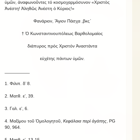
ὑμῶν, ἀναφωνοῦντες τό κοσμοχαρμόσυνον «Χριστὸς
Ἀνέστη! Ἀληθῶς Ἀνέστη ὁ Κύριος!»
Φανάριον, Ἅγιον Πάσχα ,βκς´
† Ὁ Κωνσταντινουπόλεως Βαρθολομαίος
διάπυρος πρός Χριστόν Ἀναστάντα
εὐχέτης πάντων ὑμῶν.
__________
1. Φιλιπ. δ’ 8.
2. Ματθ. ε’, 39.
3. Γαλ. ε’, 6.
4. Μαξίμου τοῦ Ὁμολογητοῦ,
Κεφάλαια περὶ ἀγάπης
, PG
90, 964.
5. Ματθ. ε’, 13-15.