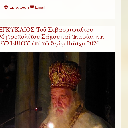
Εκτύπωση
Email
ΕΓΚΥΚΛΙΟΣ Τοῦ Σεβασμιωτάτου
Μητροπολίτου Σάμου καί Ἰκαρίας κ.κ.
ΕΥΣΕΒΙΟΥ ἐπί τῷ Ἁγίῳ Πάσχᾳ 2026