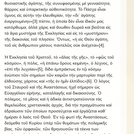
θυσιαστικῆς ἀγάπης, τῆς συνυφασμένης μέ γενναιότητα,
θάρρος καί ὑπαρκτικήν αὐθεντικότητα. Τό Πάσχα εἶναι
ὕμνος εἰς αὐτήν τήν ἐλευθερίαν, τήν «δι᾿ ἀγάπης
ἐνεργουμένην»[3] πίστιν, ἡ ὁποία δέν εἶναι ἰδικόν μας
κατόρθωμα, ἀλλά χάρις καί ἄνωθεν δωρεά καί βιοῦται εἰς
τά ἅγια μυστήρια τῆς Ἐκκλησίας καί εἰς τό «μυστήριον»
τῆς διακονίας τοῦ πλησίον. Ὄντως, «ἡ εἰς Θεὸν ἀγάπη,
τοῦ εἰς ἄνθρωπον μίσους παντελῶς οὐκ ἀνέχεται»[4].
Ἡ Ἐκκλησία τοῦ Χριστοῦ, τό «ἅλας τῆς γῆς», τό «φῶς τοῦ
κόσμου», ἡ πόλις, «ἡ ἐπάνω ὄρους κειμένη», ὁ λύχνος, ὁ
«ἐπὶ τῆν λυχνίαν»[5], δίδει ἐμπράκτως ἐν τῷ κόσμῳ
ἐνώπιον τῶν σημείων τῶν καιρῶν τήν μαρτυρίαν περί τῆς
ἐλθούσης χάριτος καί «τῆς ἐν ἡμῖν ἐλπίδος»[6]. Ὁ λόγος
τοῦ Σταυροῦ καί τῆς Ἀναστάσεως ἠχεῖ σήμερον ὡς
Εὐαγγέλιον εἰρήνης, καταλλαγῆς καί δικαιοσύνης. Ὁ
πόλεμος, τό μῖσος καί ἡ ἀδικία ἀντιστρατεύονται τάς
θεμελιώδεις χριστιανικάς ἀρχάς, διά τήν πραγμάτωσιν καί
ἑδραίωσιν τῶν ὁποίων προσεύχεται καί ἐργάζεται καθ᾿
ἡμέραν ὁ λαός τοῦ Θεοῦ. Ἐν τῷ φωτί τῆς Ἁναστάσεως,
δεόμεθα τοῦ Κυρίου ὑπέρ τῶν θυμάτων τῆς πολεμικῆς
βίας, τῶν ὀρφανῶν, τῶν θρηνουσῶν τά τέκνα των