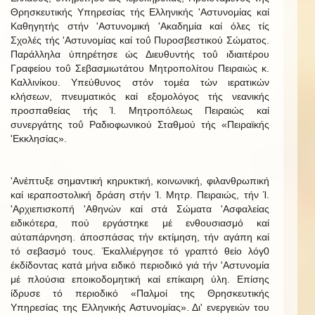
Θρησκευτικής Υπηρεσίας τής Ελληνικής 'Αστυνομίας καί
Καθηγητής στήν 'Αστυνομική 'Ακαδημία καί όλες τίς
Σχολές τής 'Αστυνομίας καί τοΰ Πυροσβεστικού Σώματος.
Παράλληλα ύπηρέτησε ώς Διευθυντής τοΰ ιδιαιτέρου
Γραφείου τοΰ Σεβασμιωτάτου Μητροπολίτου Πειραιώς κ.
Καλλινίκου. Υπεύθυνος στόν τομέα τών ιερατικών
κλήσεων, πνευματικός καί εξομολόγος τής νεανικής
προσπαθείας τής Ί. Μητροπόλεως Πειραιώς καί
συνεργάτης τοΰ Ραδιοφωνικού Σταθμού τής «Πειραϊκής
'Εκκλησίας».
'Ανέπτυξε σημαντική κηρυκτική, κοινωνική, φιλανθρωπική
καί ιεραποστολική δράση στήν Ί. Μητρ. Πειραιώς, τήν Ί.
'Αρχιεπισκοπή 'Αθηνών καί στά Σώματα 'Ασφαλείας
ειδικότερα, πού εργάστηκε μέ ενθουσιασμό καί
αύταπάρνηση. άποσπάσας τήν εκτίμηση, τήν αγάπη καί
τό σεβασμό τους. Έκαλλιέργησε τό γραπτό θείο λόγ0
έκδίδοντας κατά μήνα ειδικό περιοδικό γιά τήν 'Αστυνομία
μέ πλούσια εποικοδομητική καί επίκαιρη ύλη. Επίσης
ίδρυσε τό περιοδικό «Παλμοί της Θρησκευτικής
Υπηρεσίας της Ελληνικής Αστυνομίας». Δι' ενεργειών του