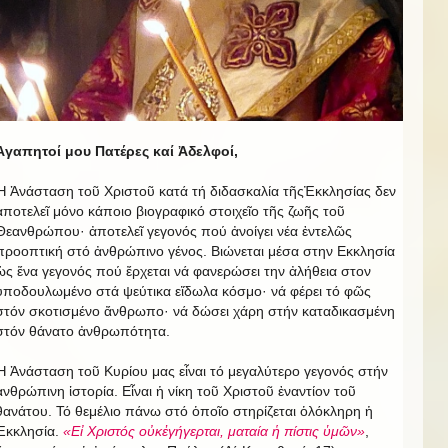
Ἀγαπητοί μου Πατέρες καί Ἀδελφοί,
Ἡ Ἀνάσταση τοῦ Χριστοῦ κατά τή διδασκαλία τῆςἘκκλησίας δεν
ἀποτελεῖ μόνο κάποιο βιογραφικό στοιχεῖο τῆς ζωῆς τοῦ
Θεανθρώπου· ἀποτελεῖ γεγονός πού ἀνοίγει νέα ἐντελῶς
προοπτική στό ἀνθρώπινο γένος. Βιώνεται μέσα στην Εκκλησία
ὡς ἕνα γεγονός πού ἔρχεται νά φανερώσει την ἀλήθεια στον
ὑποδουλωμένο στά ψεύτικα εἴδωλα κόσμο· νά φέρει τό φῶς
στόν σκοτισμένο ἄνθρωπο· νά δώσει χάρη στήν καταδικασμένη
στόν θάνατο ἀνθρωπότητα.
Ἡ Ἀνάσταση τοῦ Κυρίου μας εἶναι τό μεγαλύτερο γεγονός στήν
ἀνθρώπινη ἱστορία. Εἶναι ἡ νίκη τοῦ Χριστοῦ ἐναντίον τοῦ
θανάτου. Τό θεμέλιο πάνω στό ὁποῖο στηρίζεται ὁλόκληρη ἡ
Ἐκκλησία.
«Εἰ Χριστός οὐκἐγήγερται, ματαία ἡ πίστις ὑμῶν»
,