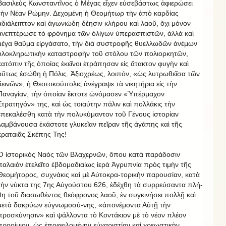
Βασιλεὺς Κωνσταντῖνος ὁ Μέγας εἶχεν εὐσεβάστως ἀφιερώσει
τὴν Νέαν Ρώμην. Δεχομένη ἡ Θεομήτωρ τὴν ἀπὸ καρδίας
ἀδιάλειπτον καὶ ἀγωνιώδη δέησιν κλήρου καὶ λαοῦ, ὄχι μόνον
ἀνεπτέρωσε τὸ φρόνημα τῶν ὀλίγων ὑπερασπιστῶν, ἀλλὰ καὶ
μέγα θαῦμα εἰργάσατο, τὴν διὰ συστροφῆς θυελλωδῶν ἀνέμων
ὁλοκληρωτικὴν καταστροφὴν τοῦ στόλου τῶν πολιορκητῶν,
κατόπιν τῆς ὁποίας ἐκεῖνοι ἐτράπησαν εἰς ἄτακτον φυγὴν καὶ
οὕτως ἐσώθη ἡ Πόλις. Ἀξιοχρέως, λοιπόν, «ὡς λυτρωθεῖσα τῶν
δεινῶν», ἡ Θεοτοκούπολις ἀνέγραψε τὰ νικητήρια εἰς τὴν
Παναγίαν, τὴν ὁποίαν ἔκτοτε ὠνόμασεν «Ὑπέρμαχον
Στρατηγόν» της, καὶ ὡς τοιαύτην πάλιν καὶ πολλάκις τὴν
ἐπεκαλέσθη κατὰ τὴν πολυκύμαντον τοῦ Γένους ἱστορίαν
λαμβάνουσα ἑκάστοτε γλυκεῖαν πεῖραν τῆς ἀγάπης καὶ τῆς
κραταιᾶς Σκέπης Της!
Ὁ ἱστορικὸς Ναὸς τῶν Βλαχερνῶν, ὅπου κατὰ παράδοσιν
παλαιὰν ἐτελεῖτο ἑβδομαδιαίως ἱερὰ Ἀγρυπνία πρὸς τιμὴν τῆς
Θεομήτορος, συχνάκις καὶ μὲ Αὐτοκρα-τορικὴν παρουσίαν, κατὰ
τὴν νύκτα της 7ης Αὐγούστου 626, ἐδέχθη τὰ συρρεύσαντα πλή-
θη τοῦ διασωθέντος θεόφρονος λαοῦ, ἐν συγκινήσει πολλῇ καὶ
μετὰ δακρύων εὐγνωμοσύ-νης, «ἀπονέμοντα Αὐτῇ τὴν
προσκύνησιν» καὶ ψάλλοντα τὸ Κοντάκιον μὲ τὸ νέον πλέον
προοίμιον, ὡς ἐποφειλομένην εὐχαριστίαν καὶ χρεωστικὴν