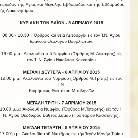
περίοδον τῆς Ἁγίας καί Μεγάλης Ἑβδομάδος καί τῆς Ἑβδομάδος
τῆς Διακαινησίμου:
ΚΥΡΙΑΚΗ ΤΩΝ ΒΑΪΩΝ -
5 ΑΠΡΙΛΙΟΥ 2015
08.00΄- 10.30΄: Ὄρθρος καί θεία Λειτουργία εἰς τόν Ἱ.Ν. Ἁγίου
Ἰωάννου Θεολόγου Βουρλιωτῶν.
19.00΄μ.μ.: Ἀκολουθία τοῦ Νυμφίου (Ὄρθρος Μ. Δευτέρας) εἰς
τόν Ἱ. Ν. Ἁγίου Νικολάου Κοκκαρίου
ΜΕΓΑΛΗ ΔΕΥΤΕΡΑ - 6 ΑΠΡΙΛΙΟΥ 2015
19.00΄μ.μ.: Ἀκολουθία τοῦ Νυμφίου (Ὄρθρος Μ.Τρίτης) εἰς τόν
Ἱ.Ν.
Κοιμήσεως Θεοτόκου Μυτιληνιῶν
ΜΕΓΑΛΗ ΤΡΙΤΗ - 7 ΑΠΡΙΛΙΟΥ 2015
19.00΄μ.μ.: Ἀκολουθία Νυμφίου (Ὄρθρος Μ.Τετάρτης) εἰς τόν Ἱ.
Ν. Ἁγίου Θεοδώρου Βαθέος Σάμου (Τροπάριον Κασσιανῆς).
ΜΕΓΑΛΗ ΤΕΤΑΡΤΗ - 8 ΑΠΡΙΛΙΟΥ 2015
17.00΄μ.μ.: Ἀκολουθία τοῦ Νιπτῆρος εἰς τήν Ἱεράν Μονήν Τιμίου