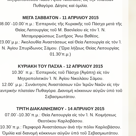
Πυθαγόρα. Δέησις καί ὁμιλία.
ΜΕΓΑ ΣΑΒΒΑΤΟΝ - 11 ΑΠΡΙΛΙΟΥ 2015
08.00΄-10.00΄π.μ.: Ἑσπερινός τῆς Κυριακῆς τοῦ Πάσχα μετά τῆς
Θείας Λειτουργίας τοῦ Μ. Βασιλείου εἰς τόν Ἱ. Ν.
Μεταμορφώσεως Σωτῆρος Ἄνω Βαθέος.
23.00΄μ.μ.: Ἀκολουθία Ἀναστάσεως καί Θεία Λειτουργία εἰς τόν Ἱ.
Ν. Ἁγίου Σπυρίδωνος Σάμου. (Ὣρα λήξεως Θείας Λειτουργίας
01.30'π.μ.)
ΚΥΡΙΑΚΗ ΤΟΥ ΠΑΣΧΑ - 12 ΑΠΡΙΛΙΟΥ 2015
10.30΄ π.μ.: Ἑσπερινός τοῦ Πάσχα (Ἀγάπη) εἰς τόν
Μητροπολιτικόν Ἱ. Ν. Ἁγίου Νικολάου Σάμου.
12.00΄ μ.μ.: Συνάντησις Ἀναστάσεων τῶν Ἱερῶν Ναῶν εἰς τήν
κεντρικήν πλατείαν Πυθαγόρα. Διανομή κόκκινων αὐγῶν ὑπό τοῦ
Σεβασμιωτάτου.
ΤΡΙΤΗ ΔΙΑΚΑΙΝΗΣΙΜΟΥ - 14 ΑΠΡΙΛΙΟΥ 2015
07.00΄-10.30΄π.μ.: Θεία Λειτουργία εἰς τόν Ἱ. Ν. Κοιμήσεως
Θεοτόκου Καρλοβάσου.
10.30΄π.μ.: Περιφορά Ἀναστάσεων ἀνά τήν πόλιν Καρλοβάσου.
Ὁμιλία καί διανομή κόκκινων αὐγῶν ὑπό τοῦ Σεβασμιωτάτου.