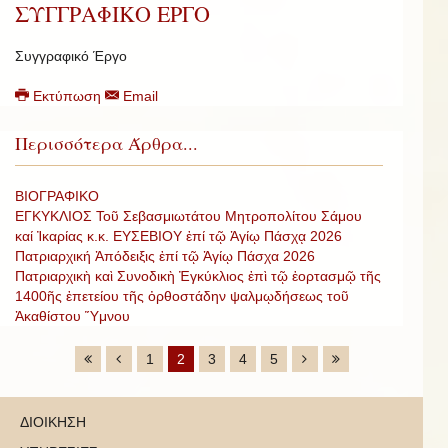
ΣΥΓΓΡΑΦΙΚΟ ΕΡΓΟ
Συγγραφικό Έργο
Εκτύπωση
Email
Περισσότερα Άρθρα...
ΒΙΟΓΡΑΦΙΚΟ
ΕΓΚΥΚΛΙΟΣ Τοῦ Σεβασμιωτάτου Μητροπολίτου Σάμου
καί Ἰκαρίας κ.κ. ΕΥΣΕΒΙΟΥ ἐπί τῷ Ἁγίῳ Πάσχᾳ 2026
Πατριαρχική Ἀπόδειξις ἐπί τῷ Ἁγίῳ Πάσχα 2026
Πατριαρχικὴ καὶ Συνοδικὴ Ἐγκύκλιος ἐπὶ τῷ ἑορτασμῷ τῆς
1400ῆς ἐπετείου τῆς ὀρθοστάδην ψαλμῳδήσεως τοῦ
Ἀκαθίστου Ὕμνου
1
2
3
4
5
ΔΙΟΙΚΗΣΗ