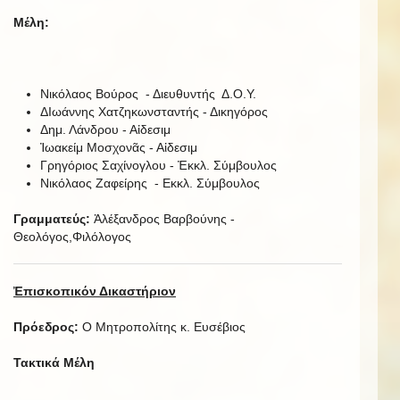
Μέλη:
Νικόλαος Βούρος - Διευθυντής Δ.Ο.Υ.
ΔΙωάννης Χατζηκωνσταντής - Δικηγόρος
Δημ. Λάνδρου - Αἰδεσιμ
Ἰωακείμ Μοσχονᾶς - Αἰδεσιμ
Γρηγόριος Σαχίνογλου - Ἐκκλ. Σύμβουλος
Νικόλαος Ζαφείρης - Εκκλ. Σύμβουλος
Γραμματεύς:
Ἀλέξανδρος Βαρβούνης -
Θεολόγος,Φιλόλογος
Ἐπισκοπικόν Δικαστήριον
Πρόεδρος:
Ο Μητροπολίτης κ. Ευσέβιος
Τακτικά Μέλη