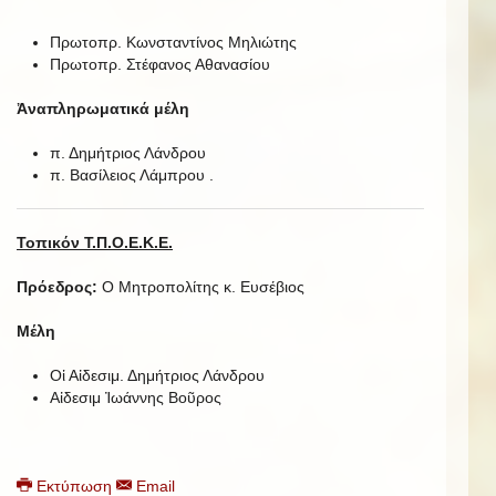
Πρωτοπρ. Κωνσταντίνος Μηλιώτης
Πρωτοπρ. Στέφανος Αθανασίου
Ἀναπληρωματικά μέλη
π. Δημήτριος Λάνδρου
π. Βασίλειος Λάμπρου .
Τοπικόν Τ.Π.Ο.Ε.Κ.Ε.
Πρόεδρος:
Ο Μητροπολίτης κ. Ευσέβιος
Μέλη
Οἱ Αἰδεσιμ. Δημήτριος Λάνδρου
Αἰδεσιμ Ἰωάννης Βοῦρος
Εκτύπωση
Email