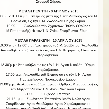
Σταυροῦ Σάμου.
ΜΕΓΑΛΗ ΠΕΜΠΤΗ - 9 ΑΠΡΙΛΙΟΥ 2015
08.00΄-10.00΄π.μ.: Ἑσπερινός μετά τῆς Θείας Λειτουργίας τοῦ Μ.
Βασιλείου, εἰς τήν Ἱ. Μ. Ζωοδόχου Πηγῆς Σάμου.
19.00΄μ.μ.: Ἀκολουθία τῶν Ἀχράντων Παθῶν (Ὄρθρος
Μ.Παρασκευῆς) εἰς τόν Ἱ. Ν. Ἁγίου Σπυρίδωνος Σάμου.
ΜΕΓΑΛΗ ΠΑΡΑΣΚΕΥΗ - 10 ΑΠΡΙΛΙΟΥ 2015
10.00΄π.μ - 12.00΄μ.μ.: Ἑσπερινός τοῦ Μ. Σαββάτου (Ἀκολουθία
Ἀποκαθηλώσεως) καί ὁμιλία εἰς τόν Ἱ. Ν. Κοιμήσεως Θεοτόκου
Καρλοβάσου.
12.30΄μ.μ.: Ἀποκαθήλωσις εἰς τόν Ἱ. Ν. Ἁγίου Νικολάου Ὅρμου
Καρλοβάσου.
17.00΄μ.μ.: Ἀκολουθία τοῦ Ἐπιταφίου εἰς τόν Ἱ. Ν. Ἁγίου
Παντελεήμονος Νοσοκομείου Σάμου.
19.00΄μ.μ.: Ἀκολουθία τοῦ Ἐπιταφίου (Ὄρθρος Μ.Σαββάτου) εἰς
τόν Μητροπολιτικόν Ἱ. Ν. Ἁγίου Νικολάου Σάμου.
21.00΄μ.μ. : Ἒξοδος Ἐπιταφίου
21.15΄ μ.μ. : Συνάντηση Ἐπιταφίων Ἱερῶν Ναῶν Ἀγίου
Σπυρίδωνος, Ἁγίου Θεοδώρου, Ἁγίου Χαραλάμπους καί
Μητροπολιτικοῦ Ναοῦ Ἁγίου Νικολάου, εἰς τήν πλατείαν