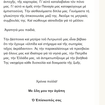
ἀντοχῆς, τῆς καρτερίας. Γι’ αὐτό καταλαβαίνει τόν πόνο
μας. Γι’ αὐτό κι ἐμεῖς στήν Παναγία μας καταφεύγουμε μέ
ἐμπιστοσύνη. Τήν αἰσθανόμαστε δίπλα μας. Γευόμαστε τή
γλυκύτητα τῆς ἐπικοινωνίας μαζί της. Ἀκοῦμε τις μητρικές
συμβουλές της. Καί νιώθουμε αἰσιοδοξία γιά τό μέλλον.
Ἀγαπητά μου παιδιά,
Τήν Δέσποινα καί μητέρα τοῦ Λυτρωτοῦ μας εἶναι βέβαιο
ὅτι τήν ἔχουμε «ἐλπίδα καί στήριγμα καί τῆς σωτηρίας
τεῖχος ἀκράδαντον». Ἀς τήν παρακαλέσουμε νά πρεσβεύει
γιά ὅλους μας καί ἰδιαίτερα γιά τά νησιά μας, τήν Πατρίδα
μας, τήν Ἑλλάδα μας, νά ἀντιμετωπίζουμε μέ τήν βοήθειά
Της νικηφόρα κάθε δυσκολία καί δοκιμασία τῆς ζωῆς.
Χρόνια πολλά!
Με ὅλη μου την ἀγάπη
Ὁ Ἐπίσκοπός σας