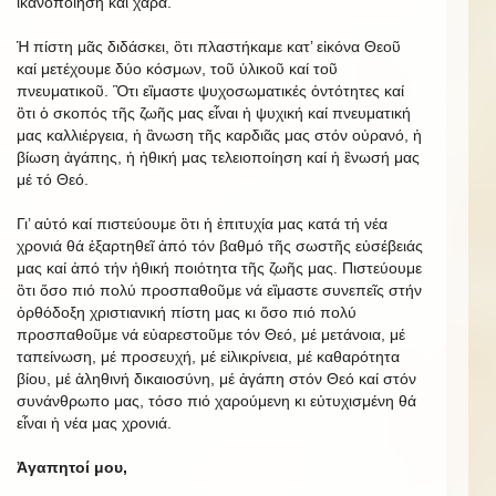
ἱκανοποίηση καί χαρά.
Ἡ πίστη μᾶς διδάσκει, ὃτι πλαστήκαμε κατ’ εἰκόνα Θεοῦ
καί μετέχουμε δύο κόσμων, τοῦ ὑλικοῦ καί τοῦ
πνευματικοῦ. Ὃτι εἲμαστε ψυχοσωματικές ὀντότητες καί
ὃτι ὁ σκοπός τῆς ζωῆς μας εἶναι ἡ ψυχική καί πνευματική
μας καλλιέργεια, ἡ ἂνωση τῆς καρδιᾶς μας στόν οὐρανό, ἡ
βίωση ἀγάπης, ἡ ἠθική μας τελειοποίηση καί ἡ ἓνωσή μας
μέ τό Θεό.
Γι’ αὐτό καί πιστεύουμε ὃτι ἡ ἐπιτυχία μας κατά τή νέα
χρονιά θά ἐξαρτηθεῖ ἀπό τόν βαθμό τῆς σωστῆς εὐσέβειάς
μας καί ἀπό τήν ἠθική ποιότητα τῆς ζωῆς μας. Πιστεύουμε
ὃτι ὅσο πιό πολύ προσπαθοῦμε νά εἲμαστε συνεπεῖς στήν
ὀρθόδοξη χριστιανική πίστη μας κι ὅσο πιό πολύ
προσπαθοῦμε νά εὐαρεστοῦμε τόν Θεό, μέ μετάνοια, μέ
ταπείνωση, μέ προσευχή, μέ εἰλικρίνεια, μέ καθαρότητα
βίου, μέ ἀληθινή δικαιοσύνη, μέ ἀγάπη στόν Θεό καί στόν
συνάνθρωπο μας, τόσο πιό χαρούμενη κι εὐτυχισμένη θά
εἶναι ἡ νέα μας χρονιά.
Ἀγαπητοί μου,