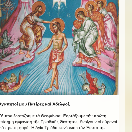
Ἀγαπητοί μου Πατέρες καί Ἀδελφοί,
Σήμερα ἑορτάζουμε τά Θεοφάνεια. Ἑορτάζουμε τήν πρώτη
ἐπίσημη ἐμφάνιση τῆς Τριαδικῆς Θεότητος. Ἀνοίγουν οἱ οὐρανοί
γιά πρώτη φορά. Ἡ Ἁγία Τριάδα φανέρωσε τόν Ἑαυτό της