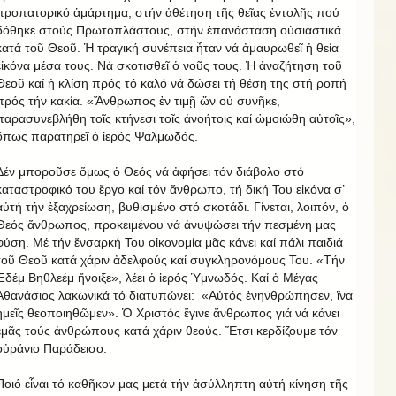
προπατορικό ἁμάρτημα, στήν ἀθέτηση τῆς θεῖας ἐντολῆς πού
δόθηκε στούς Πρωτοπλάστους, στήν ἐπανάσταση οὐσιαστικά
κατά τοῦ Θεοῦ. Ἡ τραγική συνέπεια ἦταν νά ἀμαυρωθεῖ ἡ θεία
εἰκόνα μέσα τους. Νά σκοτισθεῖ ὁ νοῦς τους. Ἡ ἀναζήτηση τοῦ
Θεοῦ καί ἡ κλίση πρός τό καλό νά δώσει τή θέση της στή ροπή
πρός τήν κακία. «Ἄνθρωπος ἐν τιμῇ ὤν οὐ συνῆκε,
παρασυνεβλήθη τοῖς κτήνεσι τοῖς ἀνοήτοις καί ὡμοιώθη αὐτοῖς»,
ὅπως παρατηρεῖ ὁ ἱερός Ψαλμωδός.
Δέν μποροῦσε ὅμως ὁ Θεός νά ἀφήσει τόν διάβολο στό
καταστροφικό του ἔργο καί τόν ἄνθρωπο, τή δική Του εἰκόνα σ’
αὐτή τήν ἐξαχρείωση, βυθισμένο στό σκοτάδι. Γίνεται, λοιπόν, ὁ
Θεός ἄνθρωπος, προκειμένου νά ἀνυψώσει τήν πεσμένη μας
φύση. Μέ τήν ἔνσαρκή Του οἰκονομία μᾶς κάνει καί πάλι παιδιά
τοῦ Θεοῦ κατά χάριν ἀδελφούς καί συγκληρονόμους Του. «Τήν
Ἐδέμ Βηθλεέμ ἤνοιξε», λέει ὁ ἱερός Ὑμνωδός. Καί ὁ Μέγας
Ἀθανάσιος λακωνικά τό διατυπώνει: «Αὐτός ἐνηνθρώπησεν, ἵνα
ἡμεῖς θεοποιηθῶμεν». Ὁ Χριστός ἔγινε ἄνθρωπος γιά νά κάνει
ἐμᾶς τούς ἀνθρώπους κατά χάριν θεούς. Ἔτσι κερδίζουμε τόν
οὐράνιο Παράδεισο.
Ποιό εἶναι τό καθῆκον μας μετά τήν ἀσύλληπτη αύτή κίνηση τῆς