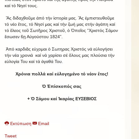
καί τό Νησί τους.
Ἄς διδαχθοῦμε ἀπό τήν ἱστορία μας. Ἂς ἐμπιστευθοῦμε
τό νέο ἔτος, τό Νησί μας καί τήν ζωή μας στήν ἀγάπη καί
τό ἔλεος τοῦ Σωτῆρος Χριστοῦ, ὁ Ὁποῖος “Χριστός Σάμον
ἒσωσεν 6ῃ Αὐγούστου 1824”.
Ἀπό καρδιᾶς εὐχομαι ὁ Σωτηρας Χριστός νά εὐλογήσει
τήν νέα χρονιά καί νά χαρίσει σέ ὅλους μας πλούσια τήν
εὐλογία Του καί τά ἀγαθά Του.
Χρόνια πολλά καί εὐλογημένο τό νέον ἔτος!
Ὁ Ἐπίσκοπός σας
+ Ὁ Σάμου καί Ἰκαρίας ΕΥΣΕΒΙΟΣ
Εκτύπωση
Email
Tweet