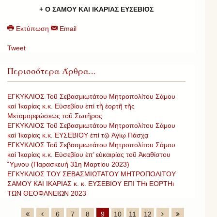
+ Ο ΣΑΜΟΥ ΚΑΙ ΙΚΑΡΙΑΣ ΕΥΣΕΒΙΟΣ
Εκτύπωση
Email
Tweet
Περισσότερα Άρθρα...
ΕΓΚΥΚΛΙΟΣ Τοῦ Σεβασμιωτάτου Μητροπολίτου Σάμου
καί Ἰκαρίας κ.κ. Εὐσεβίου ἐπί τῆ ἑορτῆ τῆς
Μεταμορφώσεως τοῦ Σωτῆρος
ΕΓΚΥΚΛΙΟΣ Τοῦ Σεβασμιωτάτου Μητροπολίτου Σάμου
καί Ἰκαρίας κ.κ. ΕΥΣΕΒΙΟΥ ἐπί τῷ Ἁγίῳ Πάσχᾳ
ΕΓΚΥΚΛΙΟΣ Τοῦ Σεβασμιωτάτου Μητροπολίτου Σάμου
καί Ἰκαρίας κ.κ. Εὐσεβίου ἐπ’ εὐκαιρίας τοῦ Ἀκαθίστου
Ὕμνου (Παρασκευή 31η Μαρτίου 2023)
ΕΓΚΥΚΛΙΟΣ ΤΟΥ ΣΕΒΑΣΜΙΩΤΑΤΟΥ ΜΗΤΡΟΠΟΛΙΤΟΥ
ΣΑΜΟΥ ΚΑΙ ΙΚΑΡΙΑΣ κ. κ. ΕΥΣΕΒΙΟΥ ΕΠΙ ΤΗι ΕΟΡΤΗι
ΤΩΝ ΘΕΟΦΑΝΕΙΩΝ 2023
6
7
8
9
10
11
12