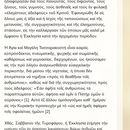
ἠδιαφόρησαν διά τούς πεινῶντας, τούς διψῶντας, τούς
ξένους, τούς γυμνούς, τούς ἀσθενεῖς καί τούς ἐν φυλακῇ
«ἐλαχίστους ἀδελφούς» τοῦ Κριτοῦ. Ἐφανερώθη δέ εἰς
ὅλους μας ἡ ἀξία καί ἡ ἰσχύς τῆς ταπεινώσεως καί τῆς
μετανοίας, τῆς συγχωρητικότητος καί τῆς ἐλεημοσύνης,
στάσεων, εἰς τήν καλλιέργειαν τῶν ὁποίων μᾶς καλεῖ μέ
ἔμφασιν ἡ Ἐκκλησία κατά τήν ἀρχομένην περίοδον.
Ἡ Ἁγία καί Μεγάλη Τεσσαρακοστή εἶναι καιρός
εὐπρόσδεκτος πνευματικῆς, ψυχικῆς καί σωματικῆς
καθάρσεως καί γυμνασίας, διερχομένων, ὡς ἠκούσαμεν
εἰς τήν πρό ὀλίγου ἀναγνωσθεῖσαν εὐαγγελικήν
περικοπήν, διά μέσου τῆς νηστείας, ἡ ὁποία δέν
ἐπιτρέπεται νά τηρῆται «πρός τό θεαθῆναι τοῖς
ἀνθρώποις», καθώς καί διά τῆς συγχωρητικότητος πρός
τούς ἀδελφούς: «Ἐάν ἀφῆτε τοῖς ἀνθρώποις τά
παραπτώματα αὐτῶν, ἀφήσει καί ὑμῖν ὁ Πατήρ ὑμῶν ὁ
οὐράνιος» [1]. Αὐτό ἐξ ἄλλου ὁμολογοῦμεν καθ᾿ ἡμέραν
εἰς τήν Κυριακήν προσευχήν μέ τό «ὡς καί ἡμεῖς ἀφίεμεν
τοῖς ὀφειλέταις ἡμῶν» [2].
Χθές, Σάββατον τῆς Τυροφάγου, ἡ Ἐκκλησία ἐτίμησε τήν
μνήμην τῶν ἐν ἀσκήσει λαμψάντων Ἁγίων ἀνδρῶν καί