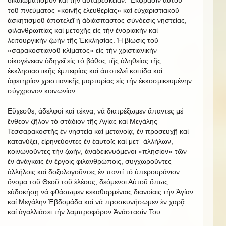
τοῦ πνεύματος «κοινῆς ἐλευθερίας» καί εὐχαριστιακοῦ
ἀσκητισμοῦ ἀποτελεῖ ἡ ἀδιάσπαστος σύνδεσις νηστείας,
φιλανθρωπίας καί μετοχῆς εἰς τήν ἐνοριακήν καί
λειτουργικήν ζωήν τῆς Ἐκκλησίας. Ἡ βίωσις τοῦ
«σαρακοστιανοῦ κλίματος» εἰς τήν χριστιανικήν
οἰκογένειαν ὁδηγεῖ εἰς τό βάθος τῆς ἀληθείας τῆς
ἐκκλησιαστικῆς ἐμπειρίας καί ἀποτελεῖ κοιτίδα καί
ἀφετηρίαν χριστιανικῆς μαρτυρίας εἰς τήν ἐκκοσμικευμένην
σύγχρονον κοινωνίαν.
Εὔχεσθε, ἀδελφοί καί τέκνα, νά διατρέξωμεν ἅπαντες μέ
ἔνθεον ζῆλον τό στάδιον τῆς Ἁγίας καί Μεγάλης
Τεσσαρακοστῆς ἐν νηστείᾳ καί μετανοίᾳ, ἐν προσευχῇ καί
κατανύξει, εἰρηνεύοντες ἐν ἑαυτοῖς καί μετ᾿ ἀλλήλων,
κοινωνοῦντες τήν ζωήν, ἀναδεικνυόμενοι «πλησίον» τῶν
ἐν ἀνάγκαις ἐν ἔργοις φιλανθρώποις, συγχωροῦντες
ἀλλήλοις καί δοξολογοῦντες ἐν παντί τό ὑπερουράνιον
ὄνομα τοῦ Θεοῦ τοῦ ἐλέους, δεόμενοι Αὐτοῦ ὅπως
εὐδοκήσῃ νά φθάσωμεν κεκαθαρμέναις διανοίαις τήν Ἁγίαν
καί Μεγάλην Ἑβδομάδα καί νά προσκυνήσωμεν ἐν χαρᾷ
καί ἀγαλλιάσει τήν λαμπροφόρον Ἀνάστασίν Του.