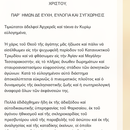
ΧΡΙΣΤΟΥ,
ΠΑΡ᾿ HΜΩΝ ΔΕ ΕΥΧΗ, ΕΥΛΟΓΙΑ ΚΑΙ ΣΥΓΧΩΡΗΣΙΣ
Τιμιώτατοι ἀδελφοί Ἀρχιερεῖς καί τέκνα ἐν Κυρίῳ
εὐλογημένα,
Ἡ χάρις τοῦ Θεοῦ τῆς ἀγάπης μᾶς ἠξίωσε καί πάλιν νά
εἰσέλθωμεν εἰς τήν ψυχωφελῆ περίοδον τοῦ Κατανυκτικοῦ
Τριῳδίου καί νά φθάσωμεν εἰς τήν Ἁγίαν καί Μεγάλην
Τεσσαρακοστήν, εἰς τό πλῆρες ἄνωθεν δωρημάτων καί
σταυροαναστασίμου εὐφροσύνης στάδιον τῶν ἀσκητικῶν
ἀγώνων. Κατά τό εὐλογημένον αὐτό διάστημα
ἀποκαλύπτεται εὐκρινῶς ὁ πνευματικός πλοῦτος καί ὁ
δυναμισμός τῆς ἐκκλησιαστικῆς ζωῆς καί ἡ σωτηριολογική
ἀναφορά ὅλων τῶν ἐκφάνσεών της.
Πολλά ἐδιδάχθημεν ἤδη ἐκ τῆς ἀδιεξόδου καί
αὐτοδικαιωτικῆς ὑπερηφανίας τοῦ Φαρισαίου, ἐκ τοῦ
ἀγόνου ἠθικισμοῦ καί τῆς σκληροκαρδίας τοῦ
πρεσβυτέρου υἱοῦ τῆς παραβολῆς τοῦ ἀσώτου καί ἐκ τῆς
ἀναλγησίας καί τῆς καταδίκης ἐκείνων, οἱ ὁποῖοι