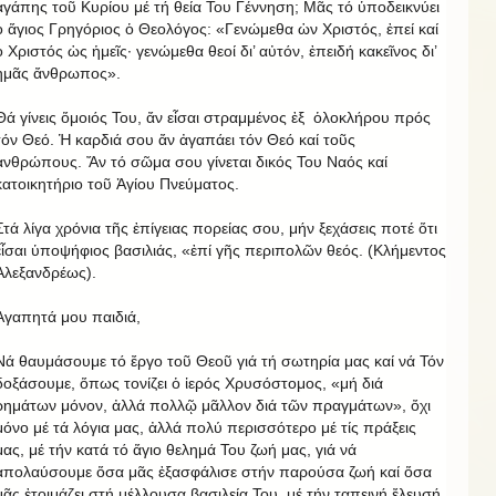
ἀγάπης τοῦ Κυρίου μέ τή θεία Του Γέννηση; Μᾶς τό ὑποδεικνύει
ὁ ἅγιος Γρηγόριος ὁ Θεολόγος: «Γενώμεθα ὡν Χριστός, ἐπεί καί
ὁ Χριστός ὡς ἡμεῖς· γενώμεθα θεοί δι’ αὐτόν, ἐπειδή κακεῖνος δι’
ἡμᾶς ἄνθρωπος».
Θά γίνεις ὅμοιός Του, ἄν εἶσαι στραμμένος ἐξ ὁλοκλήρου πρός
τόν Θεό. Ἡ καρδιά σου ἄν ἀγαπάει τόν Θεό καί τοῦς
ἀνθρώπους. Ἄν τό σῶμα σου γίνεται δικός Του Ναός καί
κατοικητήριο τοῦ Ἁγίου Πνεύματος.
Στά λίγα χρόνια τῆς ἐπίγειας πορείας σου, μήν ξεχάσεις ποτέ ὅτι
εἶσαι ὑποψήφιος βασιλιάς, «ἐπί γῆς περιπολῶν θεός. (Κλήμεντος
Ἀλεξανδρέως).
Ἀγαπητά μου παιδιά,
Νά θαυμάσουμε τό ἔργο τοῦ Θεοῦ γιά τή σωτηρία μας καί νά Τόν
δοξάσουμε, ὅπως τονίζει ὁ ἱερός Χρυσόστομος, «μή διά
ρημάτων μόνον, ἀλλά πολλῷ μᾶλλον διά τῶν πραγμάτων», ὄχι
μόνο μέ τά λόγια μας, ἀλλά πολύ περισσότερο μέ τίς πράξεις
μας, μέ τήν κατά τό ἅγιο θελημά Του ζωή μας, γιά νά
ἀπολαύσουμε ὅσα μᾶς ἐξασφάλισε στήν παρούσα ζωή καί ὅσα
μᾶς ἐτοιμάζει στή μέλλουσα βασιλεία Του, μέ τήν ταπεινή ἔλευσή