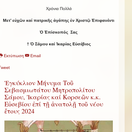
Χρόνια Πολλά
Μετ’ εὐχῶν καί πατρικῆς ἀγάπης ἐν Χριστῷ Ἐπιφανέντι
Ὁ Ἐπίσκοπός Σας
† Ὁ Σάμου καί Ἰκαρίας Εὐσέβιος
Εκτύπωση
Email
Tweet
Ἐγκύκλιον Μήνυμα Τοῦ
Σεβασμιωτάτου Μητροπολίτου
Σάμου, Ἰκαρίας καί Κορσεῶν κ.κ.
Εὐσεβίου ἐπί τῇ ἀνατολῇ τοῦ νέου
ἔτους 2024