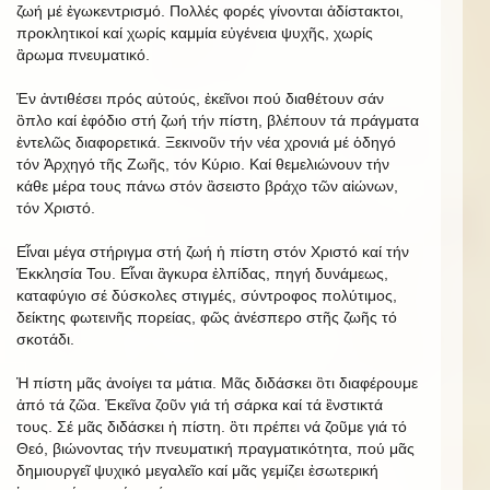
ζωή μέ ἐγωκεντρισμό. Πολλές φορές γίνονται ἀδίστακτοι,
προκλητικοί καί χωρίς καμμία εὐγένεια ψυχῆς, χωρίς
ἂρωμα πνευματικό.
Ἐν ἀντιθέσει πρός αὐτούς, ἐκεῖνοι πού διαθέτουν σάν
ὃπλο καί ἐφόδιο στή ζωή τήν πίστη, βλέπουν τά πράγματα
ἐντελῶς διαφορετικά. Ξεκινοῦν τήν νέα χρονιά μέ ὁδηγό
τόν Ἀρχηγό τῆς Ζωῆς, τόν Κύριο. Καί θεμελιώνουν τήν
κάθε μέρα τους πάνω στόν ἂσειστο βράχο τῶν αἰώνων,
τόν Χριστό.
Εἶναι μέγα στήριγμα στή ζωή ἡ πίστη στόν Χριστό καί τήν
Ἐκκλησία Του. Εἶναι ἂγκυρα ἐλπίδας, πηγή δυνάμεως,
καταφύγιο σέ δύσκολες στιγμές, σύντροφος πολύτιμος,
δείκτης φωτεινῆς πορείας, φῶς ἀνέσπερο στῆς ζωῆς τό
σκοτάδι.
Ἡ πίστη μᾶς ἀνοίγει τα μάτια. Μᾶς διδάσκει ὃτι διαφέρουμε
ἀπό τά ζῶα. Ἐκεῖνα ζοῦν γιά τή σάρκα καί τά ἒνστικτά
τους. Σέ μᾶς διδάσκει ἡ πίστη. ὃτι πρέπει νά ζοῦμε γιά τό
Θεό, βιώνοντας τήν πνευματική πραγματικότητα, πού μᾶς
δημιουργεῖ ψυχικό μεγαλεῖο καί μᾶς γεμίζει ἐσωτερική