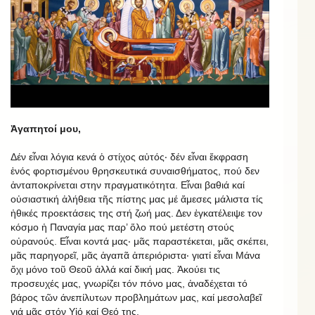
Ἀγαπητοί μου,
Δέν εἶναι λόγια κενά ὁ στίχος αὐτός‧ δέν εἶναι ἔκφραση
ἑνός φορτισμένου θρησκευτικά συναισθήματος, πού δεν
ἀνταποκρίνεται στην πραγματικότητα. Εἶναι βαθιά καί
οὐσιαστική ἀλήθεια τῆς πίστης μας μέ ἄμεσες μάλιστα τίς
ἠθικές προεκτάσεις της στή ζωή μας. Δεν ἐγκατέλειψε τον
κόσμο ἡ Παναγία μας παρ’ ὅλο πού μετέστη στούς
οὐρανούς. Εἶναι κοντά μας‧ μᾶς παραστέκεται, μᾶς σκέπει,
μᾶς παρηγορεῖ, μᾶς ἀγαπᾶ ἀπεριόριστα‧ γιατί εἶναι Μάνα
ὄχι μόνο τοῦ Θεοῦ ἀλλά καί δική μας. Ἀκούει τις
προσευχές μας, γνωρίζει τόν πόνο μας, ἀναδέχεται τό
βάρος τῶν άνεπίλυτων προβλημάτων μας, καί μεσολαβεῖ
γιά μᾶς στόν Υἱό καί Θεό της.