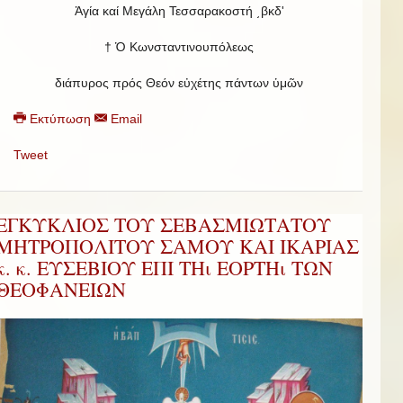
Ἁγία καί Μεγάλη Τεσσαρακοστή ͵βκδʹ
† Ὁ Κωνσταντινουπόλεως
διάπυρος πρός Θεόν εὐχέτης πάντων ὑμῶν
Εκτύπωση
Email
Tweet
ΕΓΚΥΚΛΙΟΣ ΤΟΥ ΣΕΒΑΣΜΙΩΤΑΤΟΥ
ΜΗΤΡΟΠΟΛΙΤΟΥ ΣΑΜΟΥ ΚΑΙ ΙΚΑΡΙΑΣ
κ. κ. ΕΥΣΕΒΙΟΥ ΕΠΙ ΤΗι ΕΟΡΤΗι ΤΩΝ
ΘΕΟΦΑΝΕΙΩΝ