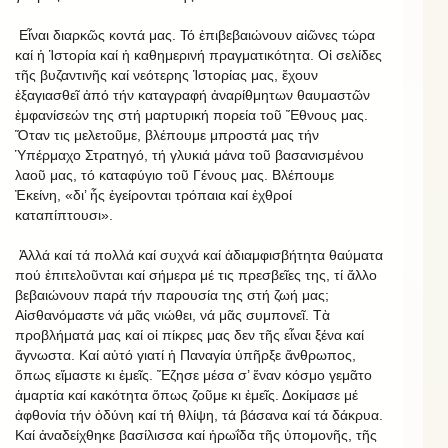
Εἶναι διαρκῶς κοντά μας. Τό ἐπιβεβαιώνουν αἰῶνες τώρα
καί ἡ Ἱστορία καί ἡ καθημερινή πραγματικότητα. Οἱ σελίδες
τῆς βυζαντινῆς καί νεότερης Ἱστορίας μας, ἔχουν
ἐξαγιασθεῖ ἀπό τήν καταγραφή ἀναρίθμητων θαυμαστῶν
ἐμφανίσεών της στή μαρτυρική πορεία τοῦ Ἔθνους μας.
Ὅταν τις μελετοῦμε, βλέπουμε μπροστά μας τήν
Ὑπέρμαχο Στρατηγό, τή γλυκιά μάνα τοῦ βασανισμένου
λαοῦ μας, τό καταφύγιο τοῦ Γένους μας. Βλέπουμε
Ἐκείνη, «δι’ ἧς ἐγείρονται τρόπαια καί ἐχθροί
καταπίπτουσι».
Ἀλλά καί τά πολλά καί συχνά καί ἀδιαμφισβήτητα θαύματα
πού ἐπιτελοῦνται καί σήμερα μέ τις πρεσβεῖες της, τί ἄλλο
βεβαιώνουν παρά τήν παρουσία της στή ζωή μας;
Αἰσθανόμαστε νά μᾶς νιώθει, νά μᾶς συμπονεῖ. Τὰ
προβλήματά μας καί οἱ πίκρες μας δεν τῆς εἶναι ξένα καί
ἄγνωστα. Καί αὐτό γιατί ἡ Παναγία ὑπῆρξε ἄνθρωπος,
ὅπως εἴμαστε κι ἑμεῖς. Ἔζησε μέσα σ’ ἕναν κόσμο γεμᾶτο
ἁμαρτία καί κακότητα ὅπως ζοῦμε κι ἐμεῖς. Δοκίμασε μέ
ἀφθονία τήν ὀδύνη καί τή θλίψη, τά βάσανα καί τά δάκρυα.
Καί ἀναδείχθηκε βασίλισσα καί ἡρωΐδα τῆς ὑπομονῆς, τῆς