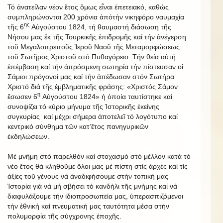
Τό ἀνατείλαν νέον ἔτος ὅμως εἶναι ἐπετειακό, καθώς
συμπληρώνονται 200 χρόνια ἀπότήν νικηφόρο ναυμαχία
ης
τῆς 6
Αὐγούστου 1824, τή θαυμαστή διάσωση τῆς
Νήσου μας ἒκ τῆς Τουρκικῆς ἐπιδρομῆς καί τήν ἀνέγερση
τοῦ Μεγαλοπρεποῦς Ἱεροῦ Ναοῦ τῆς Μεταμορφώσεως
τοῦ Σωτῆρος Χριστοῦ στό Πυθαγόρειο. Τήν θεία αὐτή
ἐπέμβαση καί τήν ἀπρόσμενη σωτηρία τήν πίστευσαν οἱ
Σάμιοι πρόγονοί μας καί τήν ἀπέδωσαν στόν Σωτήρα
Χριστό διά τῆς ἐμβληματικῆς φράσης: «Χριστός Σάμον
η
ἔσωσεν 6
Αὐγούστου 1824» ἡ ὁποία ταυτίστηκε καί
συνοψίζει τό κύριο μήνυμα τῆς Ἱστορικῆς ἐκείνης
συγκυρίας καί μέχρι σήμερα ἀποτελεῖ τό λογότυπο καί
κεντρικό σύνθημα τῶν κατ’ἔτος πανηγυρικῶν
ἐκδηλώσεων.
Μέ μνήμη στό παρελθόν καί στοχασμό στό μέλλον κατά τό
νέο ἔτος θά κληθοῦμε ὅλοι μας μέ πίστη στίς ἀρχές καί τίς
ἀξίες τοῦ γένους νά ἀναδιφήσουμε στήν τοπική μας
Ἱστορία γιά νά μή σβήσει τό κανδήλι τῆς μνήμης καί νά
διαφυλάξουμε τήν ἰδιοπροσωπεία μας, ὑπερασπιζόμενοι
τήν ἐθνική καί πνευματική μας ταυτότητα μέσα στήν
πολυμορφία τῆς σύγχρονης ἐποχῆς.