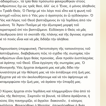
«ἀδιαιρέτως», τά τρία θεία πρόσωπα φανερώθηκαν στούς
ἀνθρώπους ὂχι ὡς τρεῖς θεοί, ἀλλ΄ ὡς ὁ Ἓνας, ὁ μόνος ἀληθινός
ἐν Τριάδι Θεός. Ὁ Πατήρ μέ τόν λόγο πού εἶπε καί ἡ φωνή τοῦ
ἀντηχεῖ «οὗτος ἐστι ὁ Υἱός μου ὁ ἀγαπητός ἐν ὧ ηὐδόκησα». Ὁ
Υἱός καί Λόγος τοῦ Θεοῦ βαπτιζόμενος ἐν τῷ Ἰορδάνη ἀπό τόν
Ἰωάννη. Τό Ἃγιον Πνεῦμα μέ τήν ἐξωτερική μορφή τοῦ
περιστεριοῦ ἐπί τόν βαπτιζόμενο. Εὐδόκησε ὁ Θεός νά μᾶς
ἐλευθρώσει ἀπό τό σκοτάδι τῆς πλάνης καί τῆς ἂγνοιας σχετικά
μέ τό ποιός εἶναι καί νά μᾶς διδάξει τήν ἀλήθεια.
Παρουσίαση ὑπερφυσική. Πιστοποίηση τῆς ταπεινότητος τοῦ
βαπτιζομένου, διαβεβαίωση πῶς τό σχέδιο τῆς σωτηρίας τῶν
ἀνθρώπων εἶναι ἒργο θείας προνοίας, εἶναι προϊόν ἐυσπλαχνίας
καί ἀγάπης τοῦ Θεοῦ. Εἶναι ἐγγύηση τῆς σωτηρίας μας. Ὁ
Μονογενῆς Υἱός ἒρχεται ἀνάμεσά μας καί μᾶς δίδει τήν
δυνατότητα μέ τήν θέλησή μας νά τόν ἐντάξουμε στή ζωή μας.
Ἒρχεται γιά νά τόν ἀκολουθήσουμε καί νά τόν ἀφήσουμε νά
μεταμορφώσει τήν ζωή μας, νά ἁγιάσει τήν ὓπαρξή μας.
Ὁ Κύριος ἒρχεται στόν Ἰορδάνη καί πλημμυρίζουν ὃλα ἀπό τό
φῶς τῆς θεότητος. Σκιρτοῦν τά βουνά, τά ὓδατα ἁγιάζονται, ἡ
φύσις ὃλη πανηγυρίζει, οἱ ἂγγελοι διακονοῦν, ὁ κόσμος
ἀγάλλεται. Φανερώθηκε ὁ Μεσσίας, ἀποκαλύφθηκε ἡ Ἁγία