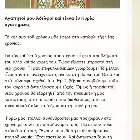
Ἀγαπητοί μου Ἀδελφοί καί τέκνα ἐν Κυρίῳ
ἀγαπημένα
,
Τό κύλισμα τοῦ χρόνου μᾶς ἒφερε στό κατώφλι τῆς νέας
χρονιᾶς.
Γιά τόν καθένα ὁ χρόνος πού πέρασε εἶχε τά προβλήματά
του ἀλλά καί τίς χαρές του. Τώρα εἲμαστε μπροστά στή
νέα χρονιά. Τί μᾶς ἐπιφυλλάσει; Δέν γνωρίζουμε! Τό μέλλον
εἶναι πάντοτε ἀνεξιχνίαστο, ἀνήκει στή βουλή τοῦ Θεοῦ καί
στό πάνσοφο σχέδιό Του. Ἐμεῖς βέβαια συνηθίζουμε τοῦτο
τόν καιρό νά ἀνταλλάσσουμε εὐχές. Ὅμως ἡ πορεία τοῦ
νέου χρόνου θά ἐξαρτηθεῖ ἀπό τήν πνευματική μας
κατάσταση, ἀπό τά ἐφόδια πού διαθέτουμε, ἀπό τά
πνευματικά ὃπλα, πού ἒχουμε στή φαρέτρα μας.
Γύρω μας, πολλοί συνάνθρωποί μας προχωροῦν στό
χρόνο μέ ὃπλο τήν αὐτοδυναμία τους. Πιστεύουν πολύ
στόν ἑαυτό τους. Ἒχουν πεποίθηση στήν ἀνθρώπινη
παντοδυναμία. Ἒτσι πιστεύουν. Καί ἀντιμετωπίζουν τή