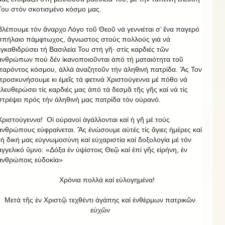
Του στόν σκοτισμένο κόσμο μας.
Βλέπουμε τόν ἄναρχο Λόγο τοῦ Θεοῦ νά γεννιέται σ’ ἕνα παγερό
σπήλαιο πάμφτωχος, ἄγνωστος στούς πολλούς γιά νά
ἐγκαθιδρύσει τή Βασιλεία Του στή γῆ· στίς καρδιές τῶν
ἀνθρώπων πού δέν ἱκανοποιοῦνται ἀπό τή ματαιότητα τοῦ
παρόντος κόσμου, ἀλλά ἀναζητοῦν τήν ἀληθινή πατρίδα. Ἄς Τον
προσκυνήσουμε κι ἐμεῖς τά φετινά Χριστούγεννα μέ πόθο νά
ἐλευθερώσει τίς καρδιές μας ἀπό τά δεσμᾶ τῆς γῆς καί νά τίς
στρέψει πρός τήν ἀληθινή μας πατρίδα τόν οὐρανό.
Χριστούγεννα! Οἱ οὐρανοί ἀγάλλονται καί ἡ γῆ μέ τούς
ἀνθρώπους εὐφραίνεται. Ἄς ἑνώσουμε αὐτές τίς ἅγιες ἡμέρες καί
τή δική μας εὐγνωμοσύνη καί εὐχαριστία καί δοξολογία μέ τόν
ἀγγελικό ὕμνο: «Δόξα ἐν ὑψίστοις Θεῷ καί ἐπί γῆς εἰρήνη, ἐν
ἀνθρώποις εὐδοκία»
Χρόνια πολλά καί εὐλογημένα!
Μετά τῆς ἐν Χριστῷ τεχθέντι ἀγάπης καί ἐνθέρμων πατρικῶν
εὐχῶν