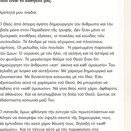
Ποιό εἶναι τό καθῆκον μας.
Ἀγαπητά μου παιδιά,
Ὁ Θεός ἀπό ἄπειρη ἀγάπη δημιούργησε τόν ἄνθρωπο καί τόν
ἔβαλε μέσα στόν Παράδεισο τῆς τρυφῆς. Δέν ἦταν μόνο οἱ
ἐξωτερικές συνθῆκες ἐξαίσιες, οἱ ποικιλίες καί εὐωδίες τῶν
λουλουδιῶν. Τά δένδρα μέ τούς εὔχυμους καί πλούσιους
καρπούς. Οἱ μελωδίες τῶν πουλιῶν . Ἡ χαριτωμένη παρουσία
τῶν ζώων. Ὁ οὐρανός μέ τόν ἥλιο, τή σελήνη καί τά ἀστέρια νά
τόν φωτίζουν. Τό μεγαλύτερο θαῦμα τοῦ Θεοῦ ἦταν ὅτι
δημιούργησε τόν ἄνθρωπο «κατ’ εἰκόνα καί καθ’ ὁμοίωσίν» Του.
Δηλαδή μέ λογικό καί αὐτεξούσιο. Μέ χάρισμα δημιουργικό καί
ἐξουσιαστικό. Μέ δυνατότητα κοινωνίας μέ τόν Θεό. Ἐάν
ἀξιοποιοῦσε αὐτά τά χαρίσματα τοῦ Θεοῦ, θά μποροῦσε νά
βαδίσει στό «καθ’ ὁμοίωσιν». Νά γίνει θεός κατά χάριν, ἄφθαρτος
καί ἀθάνατος. Καί νά ἀπολαμβάνει τή δόξα τοῦ Θεοῦ, ζώντας σέ
ἀδιάσπαστη κοινωνία μαζί Του.
Ὁ σατανᾶς ὅμως φθόνησε τήν εὐτυχία τῶν πρωτοπλάστων καί
θέλησε νά ἀνατρέψει τόν ὑψηλό σκοπό τῆς δημιουργίας τους.
Νά ἐμποδίσει τήν κατά χάριν θέωσή τους, δηλαδή τό «καθ’
ὁμοίωσιν». Καί τό πέτυχε αὐτό μέ τήν παρακίνηση στό