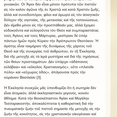
γυναικῶν. Οἱ Ἅγιοι δέν εἶναι μόνον πρότυπα τῶν πιστῶν
εἰς τόν καλόν ἀγῶνα τῆς ἐν Χριστῷ καί κατά Χριστόν ζωῆς,
ἀλλά καί συνοδοιπόροι, φίλοι καί ἀρωγοί εἰς τόν ἀσκητικόν
δόλιχον τῆς νηστείας, τῆς μετανοίας καί τῆς ταπεινώσεως.
Δέν εἴμεθα μόνοι εἰς τήν προσπάθειάν μας, ἀλλά ἔχομεν
εὐδοκοῦντα καί εὐλογοῦντα τόν Θεόν καί συμπαραστάτας
τούς Ἁγίους καί τούς Μάρτυρας, μεσίτριαν δέ ὑπέρ
πάντων ἡμῶν πρός Κύριον τήν Ἁγιόπρωτον Θεοτόκον. Ἡ
ἁγιότης εἶναι τεκμήριον τῆς δυνάμεως τῆς χάριτος τοῦ
Θεοῦ καί τῆς συνεργίας τοῦ ἀνθρώπου, ἐν τῇ Ἐκκλησίᾳ,
διά τῆς μετοχῆς εἰς τά ἱερά μυστήρια καί διά τῆς τηρήσεως
τῶν θείων προσταγμάτων. Δέν ὑπάρχει «ἀδάπανος
εὐλάβεια» καί «εὔκολος Χριστιανισμός», οὔτε «πλατεῖα
πύλη» καί «εὔχωρος ὁδός», ἀπάγουσαι πρός τήν
οὐράνιον Βασιλείαν [3].
Ἡ Ἐκκλησία συνεχῶς μᾶς ὑπενθυμίζει ὅτι ἡ σωτηρία δέν
εἶναι ἀτομικόν, ἀλλά ἐκκλησιαστικόν γεγονός, κοινόν
ἄθλημα. Κατά τήν θεοσκέπαστον Ἁγίαν καί Μεγάλην
Τεσσαρακοστήν, ἀποκαλύπτεται ἡ καθοριστική διά τήν
πνευματικήν ζωήν τοῦ πιστοῦ σημασία τῆς μετοχῆς εἰς τήν
ζωήν τῆς κοινότητος, εἰς τήν χριστιανικήν οἰκογένειαν καί