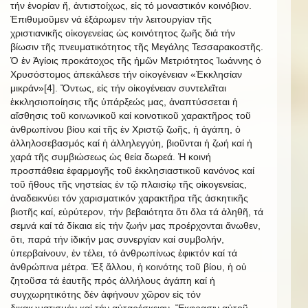
τήν ἐνορίαν ἤ, ἀντιστοίχως, εἰς τό μοναστικόν κοινόβιον.
Ἐπιθυμοῦμεν νά ἐξάρωμεν τήν λειτουργίαν τῆς
χριστιανικῆς οἰκογενείας ὡς κοινότητος ζωῆς διά τήν
βίωσιν τῆς πνευματικότητος τῆς Μεγάλης Τεσσαρακοστῆς.
Ὁ ἐν Ἁγίοις προκάτοχος τῆς ἡμῶν Μετριότητος Ἰωάννης ὁ
Χρυσόστομος ἀπεκάλεσε τήν οἰκογένειαν «Ἐκκλησίαν
μικράν»[4]. Ὄντως, εἰς τήν οἰκογένειαν συντελεῖται
ἐκκλησιοποίησις τῆς ὑπάρξεώς μας, ἀναπτύσσεται ἡ
αἴσθησις τοῦ κοινωνικοῦ καί κοινοτικοῦ χαρακτῆρος τοῦ
ἀνθρωπίνου βίου καί τῆς ἐν Χριστῷ ζωῆς, ἡ ἀγάπη, ὁ
ἀλληλοσεβασμός καί ἡ ἀλληλεγγύη, βιοῦνται ἡ ζωή καί ἡ
χαρά τῆς συμβιώσεως ὡς θεία δωρεά. Ἡ κοινή
προσπάθεια ἐφαρμογῆς τοῦ ἐκκλησιαστικοῦ κανόνος καί
τοῦ ἤθους τῆς νηστείας ἐν τῷ πλαισίῳ τῆς οἰκογενείας,
ἀναδεικνύει τόν χαρισματικόν χαρακτῆρα τῆς ἀσκητικῆς
βιοτῆς καί, εὐρύτερον, τήν βεβαιότητα ὅτι ὅλα τά ἀληθῆ, τά
σεμνά καί τά δίκαια εἰς τήν ζωήν μας προέρχονται ἄνωθεν,
ὅτι, παρά τήν ἰδικήν μας συνεργίαν καί συμβολήν,
ὑπερβαίνουν, ἐν τέλει, τό ἀνθρωπίνως ἐφικτόν καί τά
ἀνθρώπινα μέτρα. Ἐξ ἄλλου, ἡ κοινότης τοῦ βίου, ἡ οὐ
ζητοῦσα τά ἑαυτῆς πρός ἀλλήλους ἀγάπη καί ἡ
συγχωρητικότης δέν ἀφήνουν χῶρον εἰς τόν
δικαιωματισμόν καί τήν αὐταρέσκειαν. Ἔκφρασιν αὐτοῦ