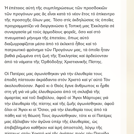
Ἡ ἐπέτειος αὐτή τῆς συμπληρώσεως τῶν προσδοκιῶν
τῶν προγόνων μας ἄς εἶναι κατά τό νέον ἔτος τό ἐπίκεντρο
τῆς προσοχῆς ὅλων μας. Τόσο στίς ἐκδηλώσεις τίς ὁποῖες
προγραμματίζει νά διοργανώσει ἡ Τοπική μας Ἐκκλησία σέ
συνεργασία μέ τούς ἁρμοδίους φορεῖς, ὅσο καί στό
πνευματικό μήνυμα τῆς ἐπετείου, ὅπως αὐτό
διαζωγραφίζεται μέσα ἀπό τό ἐκλεκτό ἦθος καί τό
πατριωτικό φρόνημα τῶν Προγόνων μας, τά ὁποῖα ἦταν
βαθιά ριζωμένα στή ζωή τῆς Ἐκκλησίας καί ἀρδεύονταν
ἀπό τά νάματα τῆς Ὀρθόδοξης Χριστιανικῆς Πίστης.
Οἱ Πατέρες μας ἀγωνίσθηκαν γιά τήν ἐλευθερία τους
ἐπειδή πίστευαν ἀκράδαντα στόν Χριστό καί γι’ αὐτό Τόν
ἀκολουθούσαν. Ἀφοῦ κι ὁ Θεός ἔγινε ἄνθρωπος κι ἦρθε
στη γῆ γιά νά μᾶς ἐλευθερώσει ἀπό τή σκλαβιά τῆς
ἁμαρτίας καί τοῦ διαβόλου, ἀφοῦ οἱ Ἅγιοι Μάρτυρες γιά
τήν ἐλευθερία τῆς πίστης καί τῆς ζωῆς ἀγωνίσθηκαν, ἀφοῦ
ὅλοι οἱ Ἅγιοι κι οἱ Ὅσιοι, γιά τήν ἐλευθερία τους ἀπό τά
πάθη καί τή θέωσή Τους ἀγωνίσθηκαν, τότε κι οἱ Πατέρες
μας ἐξέλαβαν τόν ἀγῶνα ὑπέρ τῆς ἐλευθερίας, ὡς
ἐπιβεβλημένο καθῆκον καί ἱερή ἀποστολή, λόγῳ τῆς
πίστεως στόν Χριστό καί τῆς ἀγάπης πρός τήν Πατρίδα