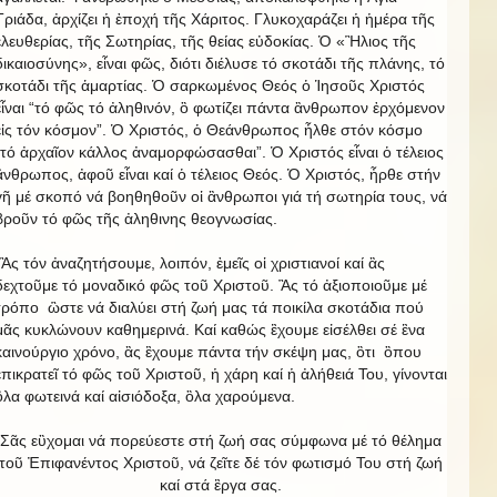
Τριάδα, ἀρχίζει ἡ ἐποχή τῆς Χάριτος. Γλυκοχαράζει ἡ ἡμέρα τῆς
ἐλευθερίας, τῆς Σωτηρίας, τῆς θείας εὐδοκίας. Ὁ «Ἣλιος τῆς
δικαιοσύνης», εἶναι φῶς, διότι διέλυσε τό σκοτάδι τῆς πλάνης, τό
σκοτάδι τῆς ἁμαρτίας. Ὁ σαρκωμένος Θεός ὁ Ἱησοῦς Χριστός
εἶναι “τό φῶς τό ἀληθινόν, ὃ φωτίζει πάντα ἂνθρωπον ἐρχόμενον
εἰς τόν κόσμον”. Ὁ Χριστός, ὁ Θεάνθρωπος ἦλθε στόν κόσμο
“τό ἀρχαῖον κάλλος ἀναμορφώσασθαι”. Ὁ Χριστός εἶναι ὁ τέλειος
ἂνθρωπος, ἀφοῦ εἶναι καί ὁ τέλειος Θεός. Ὁ Χριστός, ἦρθε στήν
γῆ μέ σκοπό νά βοηθηθοῦν οἱ ἂνθρωποι γιά τή σωτηρία τους, νά
βροῦν τό φῶς τῆς ἀληθινης θεογνωσίας.
Ἂς τόν ἀναζητήσουμε, λοιπόν, ἐμεῖς οἱ χριστιανοί καί ἂς
δεχτοῦμε τό μοναδικό φῶς τοῦ Χριστοῦ. Ἂς τό ἀξιοποιοῦμε μέ
τρόπο ὣστε νά διαλύει στή ζωή μας τά ποικίλα σκοτάδια πού
μᾶς κυκλώνουν καθημερινά. Καί καθώς ἒχουμε εἰσέλθει σέ ἓνα
καινούργιο χρόνο, ἂς ἒχουμε πάντα τήν σκέψη μας, ὃτι ὃπου
ἐπικρατεῖ τό φῶς τοῦ Χριστοῦ, ἡ χάρη καί ἡ ἀλήθειά Του, γίνονται
ὃλα φωτεινά καί αἰσιόδοξα, ὃλα χαρούμενα.
Σᾶς εὒχομαι νά πορεύεστε στή ζωή σας σύμφωνα μέ τό θέλημα
τοῦ Ἐπιφανέντος Χριστοῦ, νά ζεῖτε δέ τόν φωτισμό Του στή ζωή
καί στά ἒργα σας.